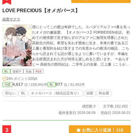
LOVE PRECIOUS【オメガバース】
由貴サクラ
僕にとってこの愛は奇跡でした。スパダリアルファ×番を失っ
たオメガの邂逅愛。 【オメガバース】FORBIDDEN余話。 初
めての発情期で見ず知らずのアルファに無理矢理番にされた
高校生の尚紀。希望を失わず懸命に生き、本来の番である江
上廉と番契約を結び直すまでの失意からの救済の物語。 こち
らから読まれても話が通じるように書いていますが、本編を
ある程度読まれた方が何倍も楽しめると思います。 〜あらす
じ〜 高校生の西尚紀は、二学年上の先輩、江上廉（こうがみ
れん）のことをずっと憧れを抱いていた。しかし、卒業式で
BL
連載中
長編
R18
も勇気を出せず、ただ背中を見つめるだけ。最初から諦め、
24h.ポイント
320pt
踏み出せない自分が歯痒かった。 一年後、オメガとして初め
4,617
977
位 / 228,941件
位 / 31,452件
小説
BL
て発情期に見舞われた尚紀は、通りかがりのアルファの男
（夏木真也）に介抱され、あろうことかそのまま番に…。一
切ない
BL
オメガバース（独自設定有り）
溺愛
再会愛
夜で人生が大きく変わり、帰る家を失った尚紀は、同じく夏
木の番という「シュウ」と一緒に住むことになり……
感想数 0
文字数 182,482
最終更新日 2026.08.09
登録日 2026.06.01
3
お気に入り追加
118