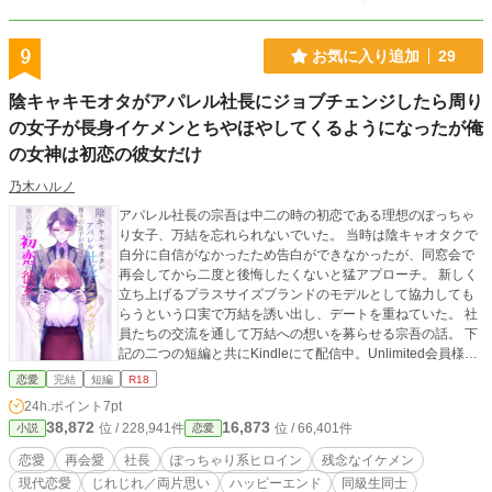
9
お気に入り追加
29
陰キャキモオタがアパレル社長にジョブチェンジしたら周り
の女子が長身イケメンとちやほやしてくるようになったが俺
の女神は初恋の彼女だけ
乃木ハルノ
アパレル社長の宗吾は中二の時の初恋である理想のぽっちゃ
り女子、万結を忘れられないでいた。 当時は陰キャオタクで
自分に自信がなかったため告白ができなかったが、同窓会で
再会してから二度と後悔したくないと猛アプローチ。 新しく
立ち上げるプラスサイズブランドのモデルとして協力しても
らうという口実で万結を誘い出し、デートを重ねていた。 社
員たちの交流を通して万結への想いを募らせる宗吾の話。 下
記の二つの短編と共にKindleにて配信中。Unlimited会員様は
無料で読めます。 『濡れた身体を寄せ合って』 ある日のデー
恋愛
完結
短編
R18
トの最中、途中で大雨に降られてびしょ濡れになってしま
24h.ポイント
7pt
い、急遽ビジネスホテルで服を乾かすことに。 意中の相手と
38,872
16,873
位 / 228,941件
位 / 66,401件
小説
恋愛
密室で二人きり、期待するのも無理はない。けれど本気だか
らこそ、うかつには手が出せなくて…… 『ゲーセン事変～好
恋愛
再会愛
社長
ぽっちゃり系ヒロイン
残念なイケメン
きな子が見た目は女神、心は天使だと確信した話』 宗吾が万
現代恋愛
じれじれ／両片思い
ハッピーエンド
同級生同士