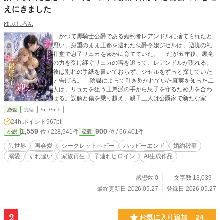
えにきました
ゆぷしろん
かつて黒騎士公爵である婚約者レアンドルに捨てられたと
思い、身重のまま王都を逃れた侯爵令嬢ジゼルは、辺境の礼
拝堂で息子リュカを密かに育てていた。 だが五年後、黒竜
の力を受け継ぐリュカの噂を追って、レアンドルが現れる。
彼は別れの手紙を書いておらず、ジゼルをずっと探していた
と告げる。 陰謀によって引き裂かれていた真実を知った二
人は、リュカを狙う王弟派の手から息子を守るため力を合わ
せる。誤解と傷を乗り越え、親子三人は公爵家で新たな家族
として歩み始める。
恋愛
完結
ｼｮｰﾄｼｮｰﾄ
24h.ポイント
967pt
1,559
900
位 / 228,941件
位 / 66,401件
小説
恋愛
異世界
再会愛
シークレットベビー
ハッピーエンド
婚約破棄
溺愛
すれ違い
家族再生
子連れヒロイン
AI生成作品
感想数 0
文字数 13,039
最終更新日 2026.05.27
登録日 2026.05.27
2
お気に入り追加
24