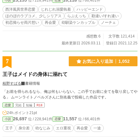
23,155
10,118
位 / 228,941件
位 / 66,401件
小説
恋愛
りながら自力で大富豪に成り上がったギルフォードに対し
て、窮地を逃れたいルイーズは、咄嗟に恋人役を頼むことに
西洋風異世界恋愛
じれじれ溺愛執着
ハッピーエンド
したのだけれど――？ 「もちろん礼は、身体で払ってくれる
ほのぼのラブコメ、少しシリアス
らぶえっち
勘違い/すれ違い
んだろうな？」 ※R18には※ ※作者にしては珍しく、家族に
初恋拗らせ両片想い
再会愛
幼馴染ケンカップル
ノーチェ
溺愛されて育ったヒーローヒロインによる、ほのぼのゆるふ
わ、一瞬シリアスな近視眼的勘違いラブコメディーです。 ※
本編30話＋α ※ムーンライトノベルズ様の完結作です。 ※ギ
感想数 6
文字数 121,414
ルフォードの両親「かつて私を愛した夫はもういない」 ※ル
最終更新日 2026.03.11
登録日 2021.12.25
イーズの両親「あなたに忘れられない人がいても」、1/1ルイ
ーズ出生のエピソードを追加していますので、お時間おあり
の方はどうぞよろしくお願いいたします♪
7
お気に入り追加
1,052
王子はメイドの身体に溺れて
栢野すばる
書籍情報
「お前を得られるなら、俺は何もいらない。この手でお前に全てを取り戻してや
る」 ムーンライトノベルズさんに別名義で投稿した作品です。
恋愛
完結
短編
R18
24h.ポイント
21pt
26,697
11,557
位 / 228,941件
位 / 66,401件
小説
恋愛
王子
身分差
幼なじみ
エロ重視
再会愛
一途