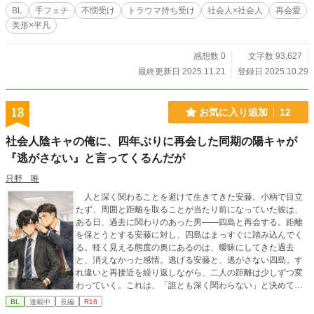
のはら・あずさ） 「お前（＝中島）限定手フェチ」な真面目
BL
手フェチ
不憫受け
トラウマ持ち受け
社会人×社会人
再会愛
コピーライター （「＊」が付いたお話には性表現が含まれま
美形×平凡
す。「＊＊」は過激な性表現です。）
感想数 0
文字数 93,627
最終更新日 2025.11.21
登録日 2025.10.29
13
お気に入り追加
12
社会人陰キャの俺に、四年ぶりに再会した同期の陽キャが
『逃がさない』と言ってくるんだが
只野 唯
人と深く関わることを避けて生きてきた安藤。小柄で目立
たず、周囲と距離を取ることが当たり前になっていた彼は、
ある日、過去に関わりのあった男――四島と再会する。距離
を保とうとする安藤に対し、四島はまっすぐに踏み込んでく
る。軽く見える態度の奥にあるのは、曖昧にしてきた過去
と、消えなかった感情。逃げる安藤と、逃がさない四島。す
れ違いと再接近を繰り返しながら、二人の距離は少しずつ変
わっていく。これは、「誰とも深く関わらない」と決めてい
た男が、たった一人の存在によって、その前提を覆されてい
BL
連載中
長編
R18
く物語。