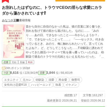
お別れしたはずなのに、トラウマCEOの淫らな求愛にカラ
ダから蕩かされています⁉︎
みなつき菫
書籍情報
昔から自分に自信のなかった私は、彼の言葉に深く傷つき、
別れを告げて彼の前から逃げ出した。 なのに…… 「みの
り……あの日、できなかったこと――今からしようか？」
「で、できなかったことって……」 「――セックス。付き合
っているとき、みのり、俺に触れられたいって、言ってくれ
たよね？」 ど、どうしてこうなった……⁉︎ 幼馴染に誘われて
やってきた婚活パーティーで私を掻っ攫っていったのは、 幼
馴染で過去のトラウマの元凶ともいえる元カレだった。 「ど
うしても君を諦めきれない。必ず君の心を取り戻したいと思
恋愛
完結
長編
R18
ってるから――」 「俺の気持ち、言葉を信じられないなら、
24h.ポイント
163pt
体で証明するよ」 「俺なしじゃ生きられなくなればいい」 待
8,616
3,844
位 / 228,941件
位 / 66,401件
小説
恋愛
ったなしの求愛に、 もう逃げ道は残されていないようで
す……？ 幼馴染のスパダリホテルCEO 大道寺 悠 × 過去囚
エタニティ
元カレ
幼馴染
溺愛
再会愛
御曹司
われたままのコンプレックスに悩む社長令嬢 向坂 みのり ◆
女性向け恋愛R18
ハッピーエンド
執着
イケメン
利害一致婚のスピンオフですが、そちらを読んでいなくても
楽しめます。 ◆Rシーンのあるお話しには、「※」マークが
ついています。 ◆TL小説です。 ◆登場する人物・企業・団
感想数 17
文字数 163,297
体・設定はすべて、作者の妄想＆フィクションです。 ◆未熟
最終更新日 2026.06.21
登録日 2026.06.12
で無知な作者が自由気ままに書いたものなので、ご理解の上