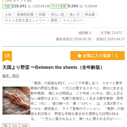
24h.ポイント
0pt
228,941
9,584
位 / 228,941件
位 / 9,584件
小説
ライト文芸
人魚
異種間恋愛
純愛
切ない恋
海と月
再会愛
ライト文芸大賞エントリー
蜜柑
ファンタジー
感想数 0
文字数 23,872
最終更新日 2026.05.26
登録日 2026.04.27
18
お気に入り追加
1
天国より野蛮 〜Between the sheets（全年齢版）
義井 映日
「教師」の仮面を剥げ。――二十年愛し合う、スターと数学
教師の野蛮な密会。 ​一万人が愛するスターと、静かに生きる
数学教師。 俺たちの関係は、二十年経った今も、誰にも言え
ない秘密のままだ。 ​札幌で規律正しく生きる数学教師・西塔
玲二（41）。 彼の唯一の「番（つがい）」は、人気V系ヴォ
ーカル・篠宮綾人。 ​ライブ直後のマンション。 「教師」の仮
面を剥ぎ取り、野蛮な本能を暴き出す濃密な七日間が始ま
る。 ​「一万人に愛されるより、俺一人に愛される方が――ず
っと毒だって思い出させてやるよ」 ​シーツの間で愛を刻む、
BL
完結
短編