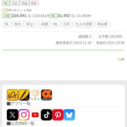
様のほうでは、番外編やＳＳも公開済。 (2022.11月〜ほぼ転
BL
完結
長編
R18
載しています) ほとんどの話にＲシーンはありませんが、一部
24h.ポイント
0pt
に入るためレーティングをＲ１８に変更しました。 関連作品
228,941
31,452
位 / 228,941件
位 / 31,452件
小説
BL
「One night stand after〜俺様カメラマンは私を捉えて離さな
い〜」 「【R-18】月の名前〜年上カメラマンと訳あり彼女の
BL
現代
切ない
純愛
ML
日常
大人の恋愛
再会愛
蜜月まで〜」 同じ登場人物が出てきます。
感想数 2
文字数 226,850
最終更新日 2022.11.19
登録日 2021.10.05
19
件
アプリ一覧
公式SNS一覧