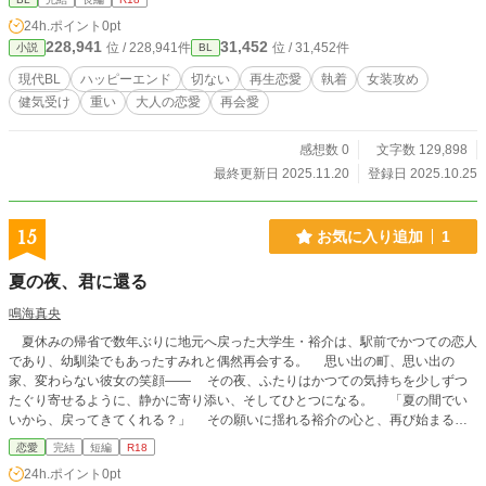
レスと支援員という形で。 そこにいたのは、かつての華やか
24h.ポイント
0pt
さを失い、それでも必死に立ち上がろうとする彼だった。 再
228,941
31,452
位 / 228,941件
位 / 31,452件
小説
BL
び芽吹く恋心に、薬と暴力という現実が立ちはだかる。 それ
でも信じている。 もう一度、彼を愛せると。 もう一度、二人
現代BL
ハッピーエンド
切ない
再生恋愛
執着
女装攻め
で歩けると。 僕たちが見つけたのは、支配ではなく、寄り添
健気受け
重い
大人の恋愛
再会愛
う愛。 繊細な二人が、互いの傷を映し合うように愛し合う物
語。 ※違法薬物・DVの描写を含みます。苦手な方はご注意く
ださい。 ※実在の地名・団体名が登場しますが、すべてフィ
感想数 0
文字数 129,898
クションです。 全二十七話・完結保証。 感想を頂けると、と
最終更新日 2025.11.20
登録日 2025.10.25
ても励みになります。
15
お気に入り追加
1
夏の夜、君に還る
鳴海真央
夏休みの帰省で数年ぶりに地元へ戻った大学生・裕介は、駅前でかつての恋人
であり、幼馴染でもあったすみれと偶然再会する。 思い出の町、思い出の
家、変わらない彼女の笑顔―― その夜、ふたりはかつての気持ちを少しずつ
たぐり寄せるように、静かに寄り添い、そしてひとつになる。 「夏の間でい
いから、戻ってきてくれる？」 その願いに揺れる裕介の心と、再び始まるふ
たりの関係を描いた、切なくもやさしい再会の物語。
恋愛
完結
短編
R18
24h.ポイント
0pt