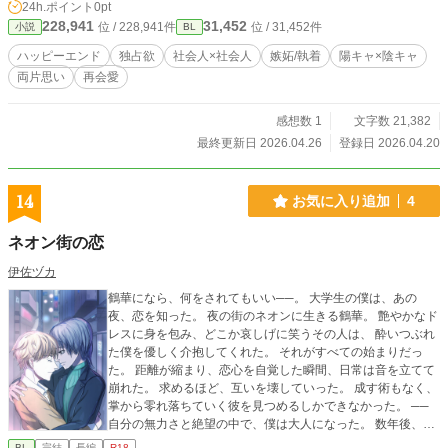
24h.ポイント
0pt
228,941
31,452
位 / 228,941件
位 / 31,452件
小説
BL
ハッピーエンド
独占欲
社会人×社会人
嫉妬/執着
陽キャ×陰キャ
両片思い
再会愛
感想数 1
文字数 21,382
最終更新日 2026.04.26
登録日 2026.04.20
14
お気に入り追加
4
ネオン街の恋
伊佐ヅカ
鶴華になら、何をされてもいい──。 大学生の僕は、あの
夜、恋を知った。 夜の街のネオンに生きる鶴華。 艶やかなド
レスに身を包み、どこか哀しげに笑うその人は、 酔いつぶれ
た僕を優しく介抱してくれた。 それがすべての始まりだっ
た。 距離が縮まり、恋心を自覚した瞬間、日常は音を立てて
崩れた。 求めるほど、互いを壊していった。 成す術もなく、
掌から零れ落ちていく彼を見つめるしかできなかった。 ──
自分の無力さと絶望の中で、僕は大人になった。 数年後、区
役所職員となった僕は、再び鶴華と出会う。 今度は、ホーム
BL
完結
長編
R18