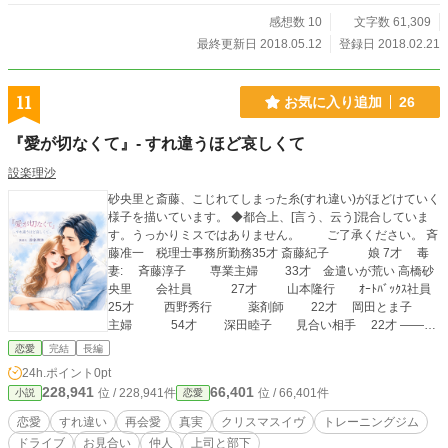
感想数 10
文字数 61,309
最終更新日 2018.05.12
登録日 2018.02.21
11
お気に入り追加
26
『愛が切なくて』- すれ違うほど哀しくて
設楽理沙
砂央里と斎藤、こじれてしまった糸(すれ違い)がほどけていく
様子を描いています。 ◆都合上、[言う、云う]混合していま
す。うっかりミスではありません。 ご了承ください。 斉
藤准一 税理士事務所勤務35才 斎藤紀子 娘 7才 毒
妻: 斉藤淳子 専業主婦 33才 金遣いが荒い 高橋砂
央里 会社員 27才 山本隆行 ｵｰﾄﾊﾞｯｸｽ社員
25才 西野秀行 薬剤師 22才 岡田とま子
主婦 54才 深田睦子 見合い相手 22才 ―――
―――――――――――――――――――― ❧イラストはAI
恋愛
完結
長編
生成画像自作 2025.3.3 再☑済み😇
24h.ポイント
0pt
228,941
66,401
位 / 228,941件
位 / 66,401件
小説
恋愛
恋愛
すれ違い
再会愛
真実
クリスマスイヴ
トレーニングジム
ドライブ
お見合い
仲人
上司と部下