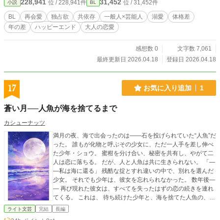
228,941
31,452
位 / 228,941件
位 / 31,452件
小説
BL
呼び覚ます一週間限定の籠城生活が始まる。
BL
再会愛
独占欲
共依存
一般人×芸能人
溺愛
体格差
年の差
ハッピーエンド
大人の恋愛
感想数 0
文字数 7,061
最終更新日 2026.04.18
登録日 2026.04.18
17
お気に入り追加
1
蒼い月──人魚が海を捨てるまで
カシューナッツ
満月の夜、海で出会ったのは――石を投げられていた“人魚”だ
った。 誰もが化物と呼ぶその少女に、ただ一人手を差し伸べ
た少年・ショウ。 蜜柑を分け合い、秘密を共有し、やがて二
人は恋に落ちる。 だが、人と人魚は共に生きられない。 「―
―私は海に還る」 残酷な掟とすれ違いの中で、別れを選んだ
少女。 それでも少年は、彼女を忘れられなかった。 数年後―
― 再び現れた彼女は、すべてを失ったはずの恋の続きを連れ
てくる。 これは、 待ち続けた少年と、海を捨てた人魚の、切
なく優しい純愛譚。
ライト文芸
完結
長編