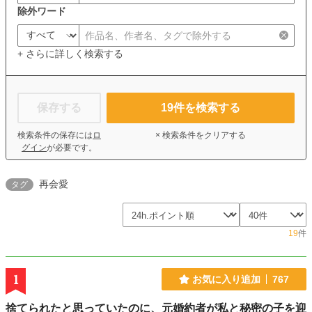
除外ワード
+ さらに詳しく検索する
保存する
19
件を検索する
検索条件の保存には
ロ
× 検索条件をクリアする
グイン
が必要です。
再会愛
タグ
19
件
1
お気に入り追加
767
捨てられたと思っていたのに、元婚約者が私と秘密の子を迎