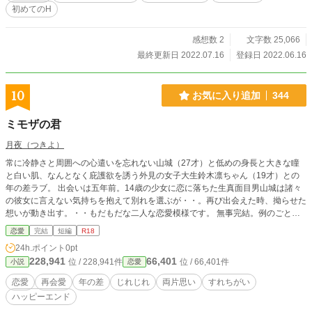
結に恋をしたきっかけの中学時代の思い出。 こちらを元にし
初めてのH
た長編を準備中です。以下より長編プロット↓ 実家のパン屋
を手伝いながらテレオペとして働く二十六歳の万結はぽっち
ゃり体型と不似合いな美声がコンプレックス。声と容姿のギ
感想数 2
文字数 25,066
ャップを揶揄されてきた過去のトラウマから極力目立たない
最終更新日 2022.07.16
登録日 2022.06.16
ように生きてきた。 けれど同窓会で中学時代からすっかり垢
抜けイケメンになった宗吾と再会してから万結のささやかな
生活は一変！？ 御曹司ながら自身でアパレル会社を興した宗
10
お気に入り追加
344
吾は、新規に立ち上げるプラスサイズアパレルブランドのモ
デルを万結に依頼する。 自分への自信のなさから一度は断る
ミモザの君
ものの、宗吾の熱意に押され協力することに。 ブランドリリ
ースに向けて意見交換やフィッティングの手伝いをするうち
月夜（つきよ）
に二人の仲は深まっていく。 自分のことをいじられキャラで
常に冷静さと周囲への心遣いを忘れない山城（27才）と低めの身長と大きな瞳
なく一人の女性として扱ってくれる宗吾に惹かれていく万結
と白い肌、なんとなく庇護欲を誘う外見の女子大生鈴木凛ちゃん（19才）との
だったが、彼が好意的なのは仕事のためだと自分に言い聞か
年の差ラブ。 出会いは五年前。14歳の少女に恋に落ちた生真面目男山城は諸々
せる。 一方宗吾は十年以上に及ぶ片想いをこじらせるあま
の彼女に言えない気持ちを抱えて別れを選ぶが・・。再び出会えた時、拗らせた
り、万結を神聖視し過ぎて踏み出せない。 両片想いですれ違
想いが動き出す。・・もだもだな二人な恋愛模様です。 無事完結。例のごとく
う中、万結にライバルが現れ、更にはブランドのお披露目間
番外編という名のいちゃラブが不定期更新されます（笑）
際、『若手イケメン社長、自社ブランド起用のぽっちゃりモ
恋愛
完結
短編
R18
デルと熱愛疑惑』というゴシップまで…… ぽちゃ専高身長イ
24h.ポイント
0pt
ケメンアパレル社長×美声がコンプレックスなひたむきぽっち
228,941
66,401
位 / 228,941件
位 / 66,401件
小説
恋愛
ゃり女子の恋の行く末は……！？
恋愛
再会愛
年の差
じれじれ
両片思い
すれちがい
ハッピーエンド