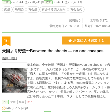
228,941
66,401
位 / 228,941件
位 / 66,401件
小説
恋愛
恋愛
幼馴染
再会愛
再会する恋人たち
再会もの
感想数 0
文字数 3,371
最終更新日 2025.08.03
登録日 2025.08.03
16
お気に入り追加
1
天国より野蛮〜Between the sheets — no one escapes
義井 映日
※本作は、全年齢版「天国より野蛮Between the sheets」のR
18版です。 ​一万人に愛されるスターが、俺の腕の中でだけ
「恋人」に還る一週間。 ​「今日から一週間、お世話になりま
すよ、西塔先生？」 ​札幌の高校で数学教師として平穏な日常
を演じる西塔玲二（41）。 ある夜、彼の無機質なマンション
に現れたのは、世間を熱狂させる人気V系ヴォーカリスト・篠
宮綾人だった。 ​かつて中目黒の狭いアパートで、互いの体温
だけを貪り合った二十年前。 スターとしての孤独を抱えた綾
人の「疲れた」の一言が、玲二が守り続けてきた理性を野蛮
BL
完結
短編
R18
に塗り替えていく。 ​一万人の視線から隠れ、シーツの間でだ
24h.ポイント
0pt
け許される独占。 「先生」の仮面を脱ぎ捨て、かつての熱を