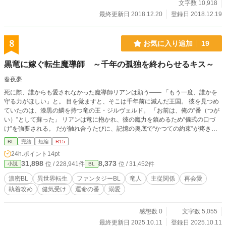
文字数 10,918
最終更新日 2018.12.20
登録日 2018.12.19
8
お気に入り追加
19
黒竜に嫁ぐ転生魔導師 ～千年の孤独を終わらせるキス～
春夜夢
死に際、誰からも愛されなかった魔導師リアンは願う―― 「もう一度、誰かを
守る力がほしい」と。 目を覚ますと、そこは千年前に滅んだ王国。 彼を見つめ
ていたのは、漆黒の鱗を持つ竜の王・ジルヴェルド。 「お前は、俺の“番（つが
い）”として蘇った」 リアンは竜に抱かれ、彼の魔力を鎮めるため“儀式の口づ
け”を強要される。 だが触れ合うたびに、記憶の奥底で“かつての約束”が疼き始
める―― それは千年の孤独を終わらせる、ふたりの愛の物語。
BL
完結
短編
R15
24h.ポイント
14pt
31,898
8,373
位 / 228,941件
位 / 31,452件
小説
BL
濃密BL
異世界転生
ファンタジーBL
竜人
主従関係
再会愛
執着攻め
健気受け
運命の番
溺愛
感想数 0
文字数 5,055
最終更新日 2025.10.11
登録日 2025.10.11