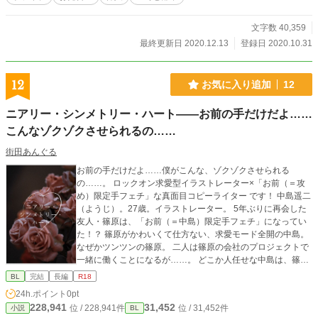
文字数 40,359
最終更新日 2020.12.13
登録日 2020.10.31
12
お気に入り追加
12
ニアリー・シンメトリー・ハート——お前の手だけだよ……
こんなゾクゾクさせられるの……
街田あんぐる
お前の手だけだよ……僕がこんな、ゾクゾクさせられる
の……。 ロックオン求愛型イラストレーター×「お前（＝攻
め）限定手フェチ」な真面目コピーライター です！ 中島遥二
（ようじ）。27歳。イラストレーター。 5年ぶりに再会した
友人・篠原は、「お前（＝中島）限定手フェチ」になってい
た！？ 篠原がかわいくて仕方ない、求愛モード全開の中島。
なぜかツンツンの篠原。 二人は篠原の会社のプロジェクトで
一緒に働くことになるが……。 どこか人任せな中島は、篠原
のトラウマや二人の過去と向き合って、この恋を成就させら
BL
完結
長編
R18
れるのか……？？ 決め台詞盛りだくさんのじれじれLOVE、
24h.ポイント
0pt
お楽しみください〜！ ［攻め］中島遥二（なかじま・よう
228,941
31,452
位 / 228,941件
位 / 31,452件
小説
BL
じ） ロックオン求愛型イラストレーター ［受け］篠原梓（し