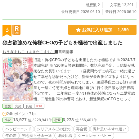
感想数 2
文字数 13,291
最終更新日 2026.06.10
登録日 2026.06.10
5
お気に入り追加
1,359
独占欲強めな俺様CEOの子どもを極秘で出産しました
おうぎまちこ（あきたこまち）
書籍情報
旧題：俺様CEOの子どもを出産したのは極秘です ※2024/7/7
本編完結 ※7/20後日談連載開始。数話完結予定。→総悟が執
拗なため長引いてます…… （昼夜問わずに桃花と一緒に過ご
せて幸せな総悟だったけど、獅童が最近夜グズるようになっ
たので、夜の時間が削られてしまい…強硬手段に出る話) ※獅
童も一緒に竹芝夫婦と遊園地に遊びに行く後日談も後日投稿
予定です。 二年前に一度だけ身体の関係になった二階堂総
悟。二階堂財閥の御曹司であり、新進気鋭のCEOとなってい
る彼とは、梅小路桃花は一生会うつもりがなかった。けれど
恋愛
完結
長編
R18
も、彼の部下が現れて、多額の報酬を渡す代わりに、すっか
24h.ポイント
71pt
りやさぐれてしまった総悟の専属秘書に戻ってほしいと依頼
13,977
6,273
位 / 228,941件
位 / 66,401件
小説
恋愛
される。お金に困っていた桃花は、総悟との間に出来た子ど
もを産んで育てているという秘密を隠したまま、彼の専属秘
ハッピーエンド
シリアス＆ほのぼの
再会愛
両片思い＆すれ違い
書として再び働くことになり……？ 俺様御曹司・二階堂総
年の差
初恋拗らせ＆一途
溺愛執着
シークレットベビー
悟(27) × 生真面目な専属秘書・梅小路桃花(22) とある