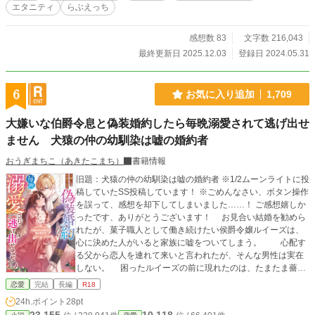
エタニティ
らぶえっち
事情で離れざるを得なかったワケありな2人が再会して、子ど
もと一緒に家族皆で幸せになるまでの物語。 ※R18には※ ※
アルファポリス先行作品。 （ムーンライトノベルズには7月
感想数 83
文字数 216,043
以降に投稿）
最終更新日 2025.12.03
登録日 2024.05.31
6
お気に入り追加
1,709
大嫌いな伯爵令息と偽装婚約したら毎晩溺愛されて逃げ出せ
ません 犬猿の仲の幼馴染は嘘の婚約者
おうぎまちこ（あきたこまち）
書籍情報
旧題：犬猿の仲の幼馴染は嘘の婚約者 ※1/2ムーンライトに投
稿していたSS投稿しています！ ※ごめんなさい、ボタン操作
を誤って、感想を却下してしまいました……！ ご感想嬉しか
ったです、ありがとうございます！ お見合い結婚を勧めら
れたが、菓子職人として働き続けたい侯爵令嬢ルイーズは、
心に決めた人がいると家族に嘘をついてしまう。 心配す
る父から恋人を連れて来いと言われたが、そんな男性は実在
しない。 困ったルイーズの前に現れたのは、たまたま薔薇
を持って、屋敷の門の前に立っていた幼馴染のギルフォー
恋愛
完結
長編
R18
ド。 父親が友人同士、会ったら喧嘩ばかり、犬猿の仲で、
24h.ポイント
28pt
昔フラれてからは気まずいままになっていた彼。 貴族であ