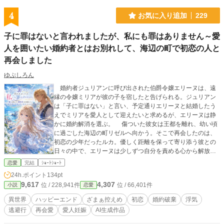
お読みください。
4
お気に入り追加
229
子に罪はないと言われましたが、私にも罪はありません～愛
人を囲いたい婚約者とはお別れして、海辺の町で初恋の人と
再会しました
ゆぷしろん
婚約者ジュリアンに呼び出された伯爵令嬢エリーヌは、遠
縁の令嬢ミリアが彼の子を宿したと告げられる。ジュリアン
は「子に罪はない」と言い、予定通りエリーヌと結婚したう
えでミリアを愛人として迎えたいと求めるが、エリーヌは静
かに婚約解消を選ぶ。 傷ついた彼女は王都を離れ、幼い頃
に過ごした海辺の町リゼルへ向かう。そこで再会したのは、
初恋の少年だったルカ。優しく距離を保って寄り添う彼との
日々の中で、エリーヌは少しずつ自分を責める心から解放さ
れていく。一方、ジュリアンは自らの選択の重さを知り始め
恋愛
完結
ｼｮｰﾄｼｮｰﾄ
る。 これは、誰かのために我慢してきた令嬢が、自分自
24h.ポイント
134pt
身の幸せを選び直す物語。
9,617
4,307
位 / 228,941件
位 / 66,401件
小説
恋愛
異世界
ハッピーエンド
ざまぁ控えめ
初恋
婚約破棄
浮気
逃避行
再会愛
愛人妊娠
AI生成作品