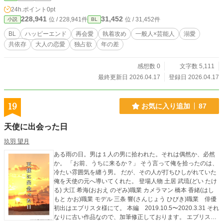
大人二人の執着と耽溺。
24h.ポイント
0pt
228,941
31,452
位 / 228,941件
位 / 31,452件
小説
BL
BL
ハッピーエンド
再会愛
執着攻め
一般人×芸能人
溺愛
共依存
大人の恋愛
独占欲
年の差
感想数 0
文字数 5,111
最終更新日 2026.04.17
登録日 2026.04.17
19
お気に入り追加
87
天使に出会った日
玖羽 望月
ある雨の日。男は１人の男に拾われた。それは偶然か、必然
か。 「お前、うちに来るか？」 そう言って俺を拾ったのは、
冷たい雰囲気を纏う男。 だが、その人が打ちひしがれていた
俺を天使の元へ導いてくれた。 登場人物 土居 武琉(どい たけ
る) 大江 希海(おおえ のぞみ)職業 カメラマン 橋本 香緒(はし
もと かお)職業 モデル 三条 響(さんじょう ひびき)職業 俳優
初出はエブリスタ様にて。 本編 2019.10.5〜2020.3.31 それ
なりに古い作品なので、加筆修正しております。 エブリスタ