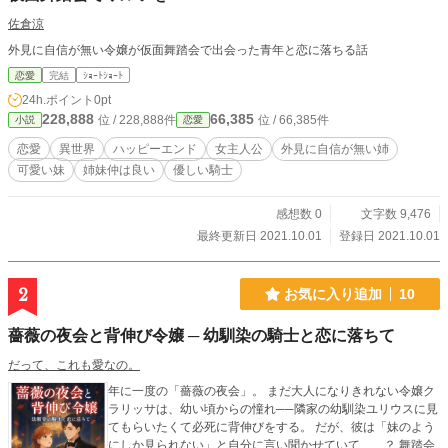
佐倉涼
外見に自信が無い令嬢が仮面舞踏会で出会った青年と恋に落ちる話
恋愛
完結
ｼｮｰﾄｼｮｰﾄ
24h.ポイント
0pt
228,888
66,385
位 / 228,888件
位 / 66,385件
小説
恋愛
恋愛
異世界
ハッピーエンド
女主人公
外見に自信が無い姉
可愛い妹
姉妹仲は良い
優しい騎士
感想数 0
文字数 9,476
最終更新日 2021.10.01
登録日 2021.10.01
2
お気に入り追加
10
薔薇の夜会と背伸び令嬢 ─ 幼馴染の騎士と恋に落ちて
だって、これも愛なの。
年に一度の「薔薇の夜会」。 まだ大人になりきれない令嬢ク
ラリッサは、幼い頃からの憧れ──隣家の幼馴染ユリウスに見
てもらいたくて必死に背伸びをする。 だが、彼は「妹のよう
にしか見られない」と自分に言い聞かせていて……？ 舞踏会