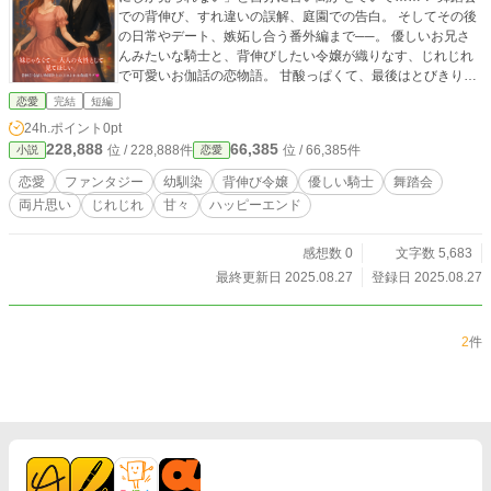
での背伸び、すれ違いの誤解、庭園での告白。 そしてその後
の日常やデート、嫉妬し合う番外編まで──。 優しいお兄さ
んみたいな騎士と、背伸びしたい令嬢が織りなす、じれじれ
で可愛いお伽話の恋物語。 甘酸っぱくて、最後はとびきり甘
いハッピーエンドをどうぞ
恋愛
完結
短編
24h.ポイント
0pt
228,888
66,385
位 / 228,888件
位 / 66,385件
小説
恋愛
恋愛
ファンタジー
幼馴染
背伸び令嬢
優しい騎士
舞踏会
両片思い
じれじれ
甘々
ハッピーエンド
感想数 0
文字数 5,683
最終更新日 2025.08.27
登録日 2025.08.27
2
件