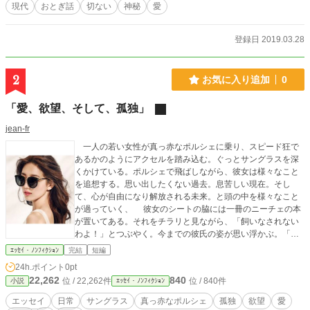
現代
おとぎ話
切ない
神秘
愛
登録日 2019.03.28
2
お気に入り追加
0
「愛、欲望、そして、孤独」
jean-fr
一人の若い女性が真っ赤なポルシェに乗り、スピード狂で
あるかのようにアクセルを踏み込む。ぐっとサングラスを深
くかけている。ポルシェで飛ばしながら、彼女は様々なこと
を追想する。思い出したくない過去。息苦しい現在。そし
て、心が自由になり解放される未来。と頭の中を様々なこと
が過っていく、 彼女のシートの脇には一冊のニーチェの本
が置いてある。それをチラリと見ながら、「飼いなされない
わよ！」とつぶやく。今までの彼氏の姿が思い浮かぶ。「セ
フレ、ジゴロ」とまともな彼氏ではない。彼女は恋愛ゲーム
ｴｯｾｲ・ﾉﾝﾌｨｸｼｮﾝ
完結
短編
をして来た。いつも彼女が勝ってきた。しかし、最後に「ジ
24h.ポイント
0pt
ゴロ」に負けてしまう。そのことをきっかけに、恋愛、恋を
22,262
840
位 / 22,262件
位 / 840件
小説
ｴｯｾｲ・ﾉﾝﾌｨｸｼｮﾝ
あらためて考える彼女。いつも彼女がかけているサングラス
は、彼女の唯一の隠れ蓑であった。彼女は人を心底愛したい
エッセイ
日常
サングラス
真っ赤なポルシェ
孤独
欲望
愛
と思う。また、愛されたいと思う。ニーチェのいう「飼いな