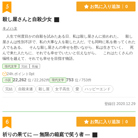
5
お気に入り追加
0
殺し屋さんと自殺少女
キノハタ
人生で何度目かの自殺を試みたある日、私は殺し屋さんに拾われた。 殺し
屋さんは性別不詳で、私の大事な人を殺した人だ。でも同時に私を救ってくれた
人でもある。 そんな殺し屋さんの幸せを想いながら、私は生きていく。 死
んで来た人たちに、それでも幸せでいたいと伝えながら。 これはたくさんの
犠牲を越えて、それでも幸せを目指す物語。
現代文学
完結
長編
24h.ポイント
0pt
22,262
753
位 / 22,262件
位 / 753件
小説
現代文学
完結
自殺未遂
殺し屋
女子高生
愛
ハッピーエンド
登録日 2020.12.29
6
お気に入り追加
0
祈りの果てに ― 無限の箱庭で笑う者 ―