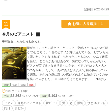
く。 100日後に訪れるのは、ただの「別れ」か、それとも
「新しい始まり」か。 これは、教室では決して語られな
い、屋上から始まった100日間の奇跡の物語。
登録日 2026.04.29
11
お気に入り追加
1
令月のピアニスト
中村音音（なかむらねおん）
妻が出ていった。誰と？ どこに？ 突然ひとりになった“ぼ
く”のところに、１台のピアノが舞い込んでくる。 ピアノなん
て弾いたこともなければ、さわったこともない。 なんて迷惑
な話だ。 ところがあればあるで、気になってしかたがない。
ピアノが広げる内なる世界への迷走、ピアノが紡ぐ人と人と
のつながり。 そして、あの“あんぽんたん”と積みあがってい
く関係。 剥がれた愛に新しい恋がどのように沁みていくのか
を描いてみました。 ※13本に分けてあります。 1/13からた
どってください。
恋愛
完結
短編
R15
24h.ポイント
0pt
22,262
5,103
位 / 22,262件
位 / 5,103件
小説
恋愛
ピアノ
令月のピアニスト
駅ピアノ
愛
恋
浮気
ひとりぼっち
円日
まどか