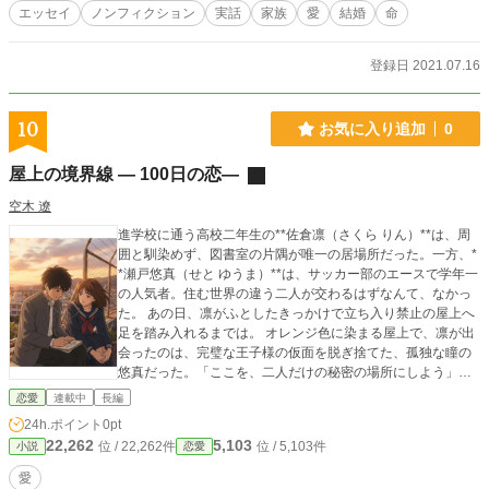
エッセイ
ノンフィクション
実話
家族
愛
結婚
命
登録日 2021.07.16
10
お気に入り追加
0
屋上の境界線 — 100日の恋—
空木 遼
進学校に通う高校二年生の**佐倉凛（さくら りん）**は、周
囲と馴染めず、図書室の片隅が唯一の居場所だった。一方、*
*瀬戸悠真（せと ゆうま）**は、サッカー部のエースで学年一
の人気者。住む世界の違う二人が交わるはずなんて、なかっ
た。 あの日、凛がふとしたきっかけで立ち入り禁止の屋上へ
足を踏み入れるまでは。 オレンジ色に染まる屋上で、凛が出
会ったのは、完璧な王子様の仮面を脱ぎ捨てた、孤独な瞳の
悠真だった。「ここを、二人だけの秘密の場所にしよう」―
―悠真の提案から始まったのは、放課後だけの**『期間限定
恋愛
連載中
長編
の共有』**。 卒業まで、あと100日。 校舎の最上階、フェ
24h.ポイント
0pt
ンスという境界線を挟んで、二人は少しずつ言葉を重ね、心
22,262
5,103
位 / 22,262件
位 / 5,103件
小説
恋愛
を通わせていく。しかし、文化祭、進路の悩み、そして悠真
を襲う過酷な試練が、二人の静かな時間を少しずつ壊してい
愛