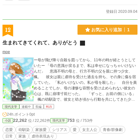
登録日 2020.09.04
12
お気に入り追加
1
生まれてきてくれて、ありがとう
moe
ー母が飛び降り自殺を図ってから、11年の時が経とうとして
いたー 「母の意識が戻るまで、私は幸せになっちゃいけない
んだ」 意識不明の母と、行方不明の父を親に持つ少女、
楓。 彼女は親に虐待を受けた過去を持ち、その身に傷を宿
していた。 「私がいけないの。私が母を殺した」 自分を責
めることでしか、母の凄惨な容態を受け止められない彼女の
心は、既に崩壊寸前だった。 「ずっと、お前の側にいる」
楓の幼馴染で、彼女と幼き頃から行動を共にしてきた少
年、瑠依。 彼は次第に楓に対する自分の感情に気づいてい
現代文学
連載中
長編
R15
くが、彼女が傷つくことを恐れ、そこから目を背けてしま
24h.ポイント
0pt
う。 「楓が『家族』であることを望むなら、俺はそうありつ
22,262
753
位 / 22,262件
位 / 753件
小説
現代文学
づける」 『家族』のように近くて、それでもどこか遠い二人
の関係は、11年後の「あの日」を堺に変わっていく。 「楓を
恋愛
幼馴染
家族愛
シリアス
愛
女主人公
青春/群像劇
大切にしてくれる人がいて、良かったです」 楓はある日、
日常
家族
虐待表現あり
朗らかで、でもどこか不思議な少女と出会う。彼女は榛色の