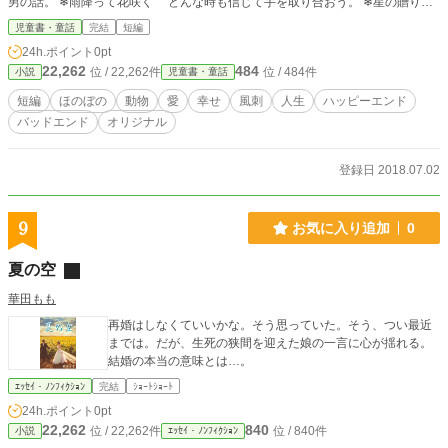
男の話。 ❄雨降って花咲く どんな時も信じて手を取り合おう。 ❄星の贈り物
僕らは地球が好き。 ❄愛 子供の真っ直ぐな愛は笑顔をくれる。 ❄目白押し
児童書・童話
完結
短編
お喋りなメジロ達との物語。 ❄羊のマートン 秋の夜に聞こえる声は、風か
24h.ポイント
0pt
マートンか。 ❄勉強は嫌いです でも今回だけゴリラと一緒に学びましょう。
22,262
484
位 / 22,262件
位 / 484件
小説
児童書・童話
❄天道虫 迷子の啓渡くんを導いたのは一匹のてんとう虫でした。 ❄魔法少女
想いを夢に変えて、描くは繋がる笑顔と命の物語。 ❄前向き後向き どちら
短編
ほのぼの
動物
愛
幸せ
風刺
人生
ハッピーエンド
も大事で大切だと思います。 ❄冒険 本当に価値ある宝は心に隠されている。
バッドエンド
オリジナル
❄ミスリード 拾った夢でも君となら大きく成長してゆく。 ❄代得る こんな
未来になりませんように。 ❄不思議の国の蟻巣 世界の向こうにいるあなたは
誰？ ❄オリジナリティとオシリナデティ 似ているけれどリスペクトによるオ
登録日 2018.07.02
マージュかパロディか何かです。 ※ＳＳ投稿掲示板より転載。
9
お気に入り追加
0
夏の空
華田もも
再婚はしなくていいかな。そう思っていた。そう、つい最近
までは。だが、生死の狭間を迎えた娘の一言に心が揺れる。
結婚の本当の意味とは…。
ｴｯｾｲ・ﾉﾝﾌｨｸｼｮﾝ
完結
ｼｮｰﾄｼｮｰﾄ
24h.ポイント
0pt
22,262
840
位 / 22,262件
位 / 840件
小説
ｴｯｾｲ・ﾉﾝﾌｨｸｼｮﾝ