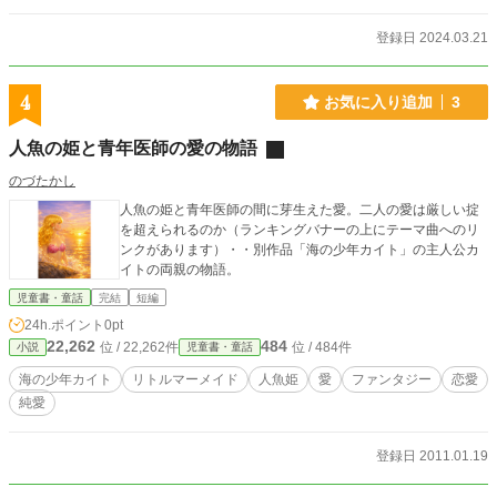
登録日 2024.03.21
4
お気に入り追加
3
人魚の姫と青年医師の愛の物語
のづたかし
人魚の姫と青年医師の間に芽生えた愛。二人の愛は厳しい掟
を超えられるのか（ランキングバナーの上にテーマ曲へのリ
ンクがあります）・・別作品「海の少年カイト」の主人公カ
イトの両親の物語。
児童書・童話
完結
短編
24h.ポイント
0pt
22,262
484
位 / 22,262件
位 / 484件
小説
児童書・童話
海の少年カイト
リトルマーメイド
人魚姫
愛
ファンタジー
恋愛
純愛
登録日 2011.01.19