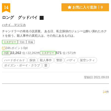
14
お気に入り追加
0
ロング グッドバイ
ハナイ マツリカ
チャンドラーの有名小説原案。 ある日、私立探偵のジェシーは酔い潰れたホク
トを拾う。殺人事件の真犯人は。その先にあるものは。
ミステリー
完結
長編
24h.ポイント
0pt
22,262
571
位 / 22,262件
位 / 571件
小説
ミステリー
ハードボイルド
探偵
殺人事件
警部
バディ
架空シティ
ポイズン・ボーイ・クラブ
愛
登録日 2021.09.03
14
件