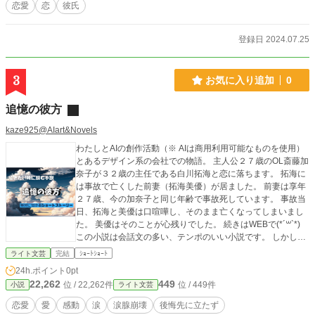
恋愛
恋
彼氏
らされるな！」とは、恋の奴隷になるな、男のために尽くし
てばかりの女性になるなと言う意味だった。心傷ついた彼女
は、空中を飛ぶ白いけがをした鳥の様であった。車を停め、
登録日 2024.07.25
バーへ入る。そこで、あることを決意をする。彼女がぐっと
いつも深くかけていたサングラスがテーブルに置いてある。
町はいつものとおりで変わったことはない。
3
お気に入り追加
0
追憶の彼方
kaze925@AIart&Novels
わたしとAIの創作活動（※ AIは商用利用可能なものを使用）
とあるデザイン系の会社での物語。 主人公２７歳のOL斎藤加
奈子が３２歳の主任である白川拓海と恋に落ちます。 拓海に
は事故で亡くした前妻（拓海美優）が居ました。 前妻は享年
２７歳、今の加奈子と同じ年齢で事故死しています。 事故当
日、拓海と美優は口喧嘩し、そのまま亡くなってしまいまし
た。 美優はそのことが心残りでした。 続きはWEBで(*´꒳`*)
この小説は会話文の多い、テンポのいい小説です。 しかし、
クライマックスですべてが明かされ、読者を号泣させます。
ライト文芸
完結
ｼｮｰﾄｼｮｰﾄ
24h.ポイント
0pt
22,262
449
位 / 22,262件
位 / 449件
小説
ライト文芸
恋愛
愛
感動
涙
涙腺崩壊
後悔先に立たず