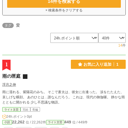
14
件を検索する
× 検索条件をクリアする
愛
タグ
14
件
1
お気に入り追加
1
雨の匣庭
浮月之伸
雨に濡れる、紫陽花のみち。 そこで蒼太は、彼女に出逢った。 涙をたたえた、
哀しげな横顔。 あのひとは…誰なんだろう。 これは、現代の御伽噺。 静かな雨
とともに開かれる 少し不思議な物語。
ライト文芸
完結
長編
24h.ポイント
0pt
22,262
449
位 / 22,262件
位 / 449件
小説
ライト文芸