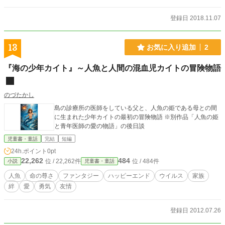
瞳を持つ、アメリカ帰りの女の子だった。 そして彼女もま
た、過去に大きな傷を負っていた。 「あなたを大切に思って
登録日 2018.11.07
くれている人が、絶対にいるんです」 彼女の言葉に、そし
て大事な人たちとの心の交わりに、楓の鎖は溶かされてい
く。 私は、赦されてもいいんだろうか。 私は、幸せにな
13
お気に入り追加
2
ってもいいんだろうか。 「生まれてきてくれて、ありがと
う」 これは、一人の少女が幸せに出会う物語。
『海の少年カイト』～人魚と人間の混血児カイトの冒険物語
のづたかし
島の診療所の医師をしている父と、人魚の姫である母との間
に生まれた少年カイトの最初の冒険物語 ※別作品「人魚の姫
と青年医師の愛の物語」の後日談
児童書・童話
完結
短編
24h.ポイント
0pt
22,262
484
位 / 22,262件
位 / 484件
小説
児童書・童話
人魚
命の尊さ
ファンタジー
ハッピーエンド
ウイルス
家族
絆
愛
勇気
友情
登録日 2012.07.26