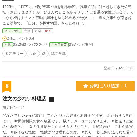
1925年、4月下旬。桜が浅草の道を彩る季節。 浅草近辺に引っ越してきた佐島
柾（さとう まさき）が、ひょんなところから‘ナナメ’と名乗る女性と出会う。 そ
こから柾はナナメの行動に興味を持ち始めるのだが……。 歪んだ事件が巻き起
こる浅草で、「自分」を探す物語。きっとそれは。
キャラ文芸
完結
短編
R15
24h.ポイント
0pt
22,262
297
位 / 22,262件
位 / 297件
小説
キャラ文芸
ミステリー
大正
愛
純文学風
登録日 2022.12.06
8
お気に入り追加
1
注文の少ない料理店
旭ガ丘ひつじ
どなたでも ฅ•ﻌ•ฅ 絵本にしてください お好きな料理をどうぞ。 おかわりも自由
です。 時間無制限の食べ放題です。 以下、メニューになります。 ❄物売りと森
の生き物たち 森の生き物たちから学ぶ大切なこと。 ❄蟹猿合戦 これが真実
だ。 ❄さよなら怪獣 怪獣はなぜ現れるのか。 ❄釣り 欲に釣り込まれた若い