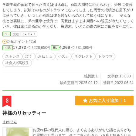
学歴主義の家庭で育った周音(あまね)は、両親の期待に応えられず、受験に失敗
してしまう。試験そのものがトラウマになってしまった周音の成績は右肩下がり
に落ちていき、いつしか両親は彼を居ないものとして扱う様になる。 そんな
彼とは裏腹に、弟の亜季は優秀で、両親はますます周音への態度が冷たくなって
いき、彼は家に居るのが辛くなり、毎週末、いとこの慶の家にご飯を食べに行く
様になる。 慶の家に行くことがストレスの捌け口になっていた周音である
BL
完結
ｼｮｰﾄｼｮｰﾄ
が、どんどん精神的に参ってしまい、夜尿をしてしまうほどに追い詰められてし
24h.ポイント
42pt
まう。ストレス発散のために慶の財布からお金を盗むようになるが、それもバレ
17,272
4,269
位 / 228,650件
位 / 31,395件
小説
BL
てしまい…？
ストレス
泣く
おねしょ
小スカ
ネグレクト
トラウマ
社会人×高校生
感想数 1
文字数 13,033
最終更新日 2025.02.12
登録日 2023.06.24
3
お気に入り追加
1
神様のリセッティー
まゆぽん
お疲れ様の現代人に贈る、よくあるありがちな話とありがち
な展開だと思います。そこに私が行きたいお店と飲みたいも