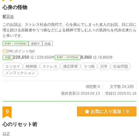
心身の怪物
鬱宗光
このお話は、ストレス社会の現代で、心を病んでしまった友人のお話。日に日に
増え続ける自殺者やうつ病などによる精神で苦しむ人々の気持ちを代弁出来たら
と幸いです。
ｴｯｾｲ・ﾉﾝﾌｨｸｼｮﾝ
連載中
短編
24h.ポイント
0pt
228,650
8,860
位 / 228,650件
位 / 8,860件
小説
ｴｯｾｲ・ﾉﾝﾌｨｸｼｮﾝ
エッセイ
精神病
ストレス
適応障害
うつ病
日常
社会問題
ノンフィクション
感想数 0
文字数 24,189
最終更新日 2024.02.13
登録日 2024.01.16
9
お気に入り追加
0
心のリセット術
ログ