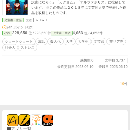
説家になろう」「カクヨム」「アルファポリス」に投稿して
います。 ※この作品は２０１８年に文芸同人誌で発表した作
品を改稿したものです。
児童書・童話
完結
ｼｮｰﾄｼｮｰﾄ
24h.ポイント
0pt
228,650
4,653
位 / 228,650件
位 / 4,653件
小説
児童書・童話
ショートショート
寓話
擬人化
大学
大学生
文芸部
非リア充
社会人
ストレス
感想数 0
文字数 3,737
最終更新日 2023.06.10
登録日 2023.06.10
19
件
アプリ一覧