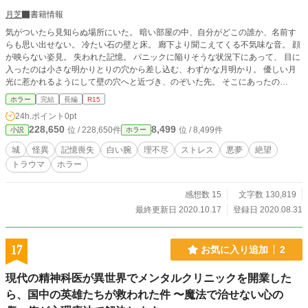
月芝
書籍情報
気がついたら見知らぬ場所にいた。 暗い部屋の中、自分がどこの誰か、名前す
らも思い出せない。 冷たい石の壁と床。 廊下より聞こえてくる不気味な音。 顔
が映らない姿見。 失われた記憶。 パニックに陥りそうな状況下にあって、 目に
入ったのは小さな明かりとりの穴から差し込む、わずかな月明かり。 優しい月
光に惹かれるようにして壁の穴へと近づき、のぞいた先。 そこにあったの
は……。 ここにあるのは明けない夜と混沌と怪異のみ。 泣こうがわめこうが誰
ホラー
完結
長編
R15
も助けてくれはしない。 頼れるのは己だけ。 跋扈する異形。 惜しみなく注がれ
24h.ポイント
0pt
るのは、絶望と恐怖。 ようこそ、理不尽な世界へ。
228,650
8,499
位 / 228,650件
位 / 8,499件
小説
ホラー
城
怪異
記憶喪失
白い腕
理不尽
ストレス
悪夢
絶望
トラウマ
ホラー
感想数 15
文字数 130,819
最終更新日 2020.10.17
登録日 2020.08.31
17
お気に入り追加
2
現代の精神科医が異世界でメンタルクリニックを開業した
ら、国中の英雄たちが救われた件 〜魔法で治せない心の