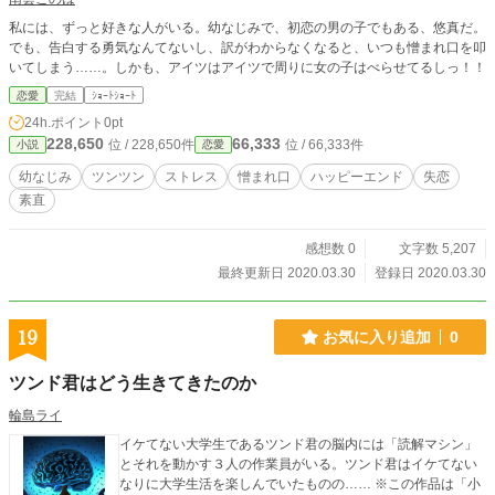
私には、ずっと好きな人がいる。幼なじみで、初恋の男の子でもある、悠真だ。
でも、告白する勇気なんてないし、訳がわからなくなると、いつも憎まれ口を叩
いてしまう……。しかも、アイツはアイツで周りに女の子はべらせてるしっ！！
恋愛
完結
ｼｮｰﾄｼｮｰﾄ
24h.ポイント
0pt
228,650
66,333
位 / 228,650件
位 / 66,333件
小説
恋愛
幼なじみ
ツンツン
ストレス
憎まれ口
ハッピーエンド
失恋
素直
感想数 0
文字数 5,207
最終更新日 2020.03.30
登録日 2020.03.30
19
お気に入り追加
0
ツンド君はどう生きてきたのか
輪島ライ
イケてない大学生であるツンド君の脳内には「読解マシン」
とそれを動かす３人の作業員がいる。ツンド君はイケてない
なりに大学生活を楽しんでいたものの…… ※この作品は「小