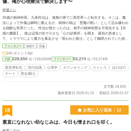
傷、俺が心理療法で解決します〜
伊達ジン
30歳の精神科医、九条怜治は、激務の果てに異世界へと転生する。そこは、魔
法によって外傷は瞬時に癒えるが、精神の病は「悪魔の呪い」として忌み嫌われ
る残酷な世界だった。 怜治が授かったのは、相手の精神状態を可視化する【共
感の魔眼】。 彼は辺境の街で小さな「心の診療所」を開き、最初の患者とし
て、トラウマにより魔力を暴走させ「呪われた騎士」として幽閉されていた絶世
の美女・アイシャを救い出す。 これは、孤独な医師が現代の心理療法（メンタ
ファンタジー
連載中
長編
ルケア）を武器に、傷ついた英雄たちの心を解き放ち、やがて国を動かしていく
24h.ポイント
0pt
物語。
228,650
53,274
位 / 228,650件
位 / 53,274件
小説
ファンタジー
異世界転生
現代知識
心理学
カウンセリング
ストレス
ほのぼの
チート
聖女/騎士
文字数 19,935
最終更新日 2026.01.10
登録日 2026.01.07
18
お気に入り追加
12
素直になれない幼なじみは、今日も憎まれ口を叩く。
南雲このは