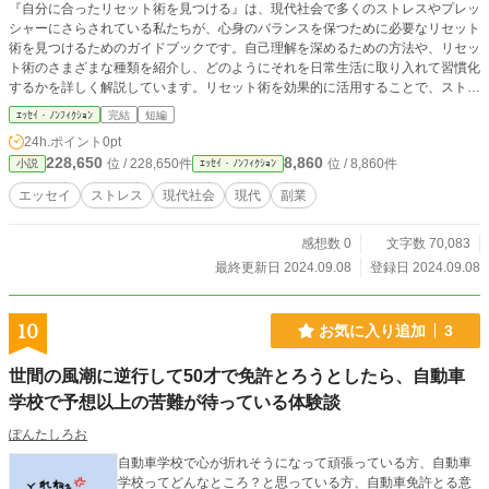
『自分に合ったリセット術を見つける』は、現代社会で多くのストレスやプレッ
シャーにさらされている私たちが、心身のバランスを保つために必要なリセット
術を見つけるためのガイドブックです。自己理解を深めるための方法や、リセッ
ト術のさまざまな種類を紹介し、どのようにそれを日常生活に取り入れて習慣化
するかを詳しく解説しています。リセット術を効果的に活用することで、ストレ
スを軽減し、心の健康を維持するための具体的なステップが示されています。自
ｴｯｾｲ・ﾉﾝﾌｨｸｼｮﾝ
完結
短編
分自身に最適なリセット術を見つけ、豊かな日々を過ごすためのヒントが詰まっ
24h.ポイント
0pt
た一冊です。
228,650
8,860
位 / 228,650件
位 / 8,860件
小説
ｴｯｾｲ・ﾉﾝﾌｨｸｼｮﾝ
エッセイ
ストレス
現代社会
現代
副業
感想数 0
文字数 70,083
最終更新日 2024.09.08
登録日 2024.09.08
10
お気に入り追加
3
世間の風潮に逆行して50才で免許とろうとしたら、自動車
学校で予想以上の苦難が待っている体験談
ぽんたしろお
自動車学校で心が折れそうになって頑張っている方、自動車
学校ってどんなところ？と思っている方、自動車免許とる意