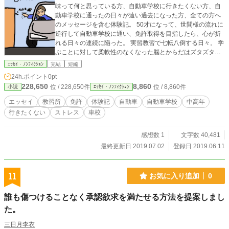
味って何と思っている方、自動車学校に行きたくない方、自
動車学校に通ったの日々が遠い過去になった方、全ての方へ
のメッセージを含む体験記。 50才になって、世間様の流れに
逆行して自動車学校に通い、免許取得を目指したら、心が折
れる日々の連続に陥った。 実習教習で七転八倒する日々。 学
ぶことに対して柔軟性のなくなった脳とからだはズタズタの
ボロボロ。 折れた心を修復する前に、更に心が折れる日がや
ｴｯｾｲ・ﾉﾝﾌｨｸｼｮﾝ
完結
短編
ってくる…。
24h.ポイント
0pt
228,650
8,860
位 / 228,650件
位 / 8,860件
小説
ｴｯｾｲ・ﾉﾝﾌｨｸｼｮﾝ
エッセイ
教習所
免許
体験記
自動車
自動車学校
中高年
行きたくない
ストレス
車校
感想数 1
文字数 40,481
最終更新日 2019.07.02
登録日 2019.06.11
11
お気に入り追加
0
誰も傷つけることなく承認欲求を満たせる方法を提案しまし
た。
三日月李衣