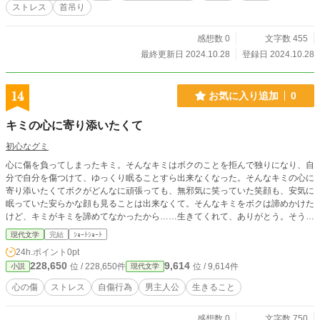
ストレス
首吊り
感想数 0
文字数 455
最終更新日 2024.10.28
登録日 2024.10.28
14
お気に入り追加
0
キミの心に寄り添いたくて
初心なグミ
心に傷を負ってしまったキミ。そんなキミはボクのことを拒んで独りになり、自
分で自分を傷つけて、ゆっくり眠ることすら出来なくなった。そんなキミの心に
寄り添いたくてボクがどんなに頑張っても、無邪気に笑っていた笑顔も、安気に
眠っていた安らかな顔も見ることは出来なくて。そんなキミをボクは諦めかけた
けど、キミがキミを諦めてなかったから……生きてくれて、ありがとう。そう言
ってボクはキミを抱きしめた。
現代文学
完結
ｼｮｰﾄｼｮｰﾄ
24h.ポイント
0pt
228,650
9,614
位 / 228,650件
位 / 9,614件
小説
現代文学
心の傷
ストレス
自傷行為
男主人公
生きること
感想数 0
文字数 750