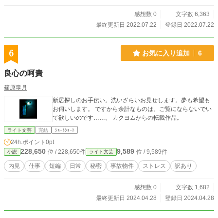
感想数 0
文字数 6,363
最終更新日 2022.07.22
登録日 2022.07.22
6
お気に入り追加
6
良心の呵責
篠原皐月
新居探しのお手伝い。洗いざらいお見せします。夢も希望も
お伺いします。 ですから余計なものは、ご覧にならないでい
て欲しいのです……。 カクヨムからの転載作品。
ライト文芸
完結
ｼｮｰﾄｼｮｰﾄ
24h.ポイント
0pt
228,650
9,589
位 / 228,650件
位 / 9,589件
小説
ライト文芸
内見
仕事
短編
日常
秘密
事故物件
ストレス
訳あり
感想数 0
文字数 1,682
最終更新日 2024.04.28
登録日 2024.04.28