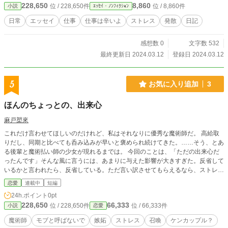
228,650
8,860
位 / 228,650件
位 / 8,860件
小説
ｴｯｾｲ・ﾉﾝﾌｨｸｼｮﾝ
日常
エッセイ
仕事
仕事は辛いよ
ストレス
発散
日記
感想数 0
文字数 532
最終更新日 2024.03.12
登録日 2024.03.12
5
お気に入り追加
3
ほんのちょっとの、出来心
麻戸槊來
これだけ言わせてほしいのだけれど、私はそれなりに優秀な魔術師だ。 高給取
りだし、同期と比べても呑み込みが早いと褒められ続けてきた。……そう、とあ
る後輩と魔術払い師の少女が現れるまでは。 今回のことは、「ただの出来心だ
ったんです」そんな風に言うには、あまりに与えた影響が大きすぎた。反省して
いるかと言われたら、反省している。ただ言い訳させてもらえるなら、ストレス
がたまっていたのだ。優秀過ぎる後輩に、冷静かつ淡白な同僚。これまで、それ
恋愛
連載中
短編
なりにできると自負していた私のプライドは、ズタボロに傷つけられた。これ
24h.ポイント
0pt
は、とある天才君たちのカップルに振り回された、悲しき魔術師の話。
228,650
66,333
位 / 228,650件
位 / 66,333件
小説
恋愛
魔術師
モブと呼ばないで
嫉妬
ストレス
召喚
ケンカップル？