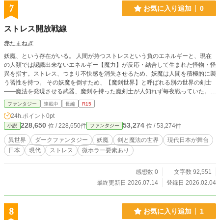
7
お気に入り追加
0
ストレス開放戦線
赤たまねぎ
妖魔、という存在がいる。 人間が持つストレスという負のエネルギーと、現在
の人類では認識出来ないエネルギー【魔力】が反応・結合して生まれた怪物・怪
異を指す。ストレス、つまり不快感を消失させるため、妖魔は人間を積極的に襲
う習性を持つ。 その妖魔を倒すため、【魔剣世界】と呼ばれる別の世界の剣士
――魔法を発現させる武器、魔剣を持った魔剣士が人知れず毎夜戦っていた。魔
剣は【魔剣世界】のみでしか製造できず、その政府の元で厳重な管理をしてい
ファンタジー
連載中
長編
R15
た。 だが、2022年3月30日。とある男性日本人が政府未確認の魔剣を所持して
24h.ポイント
0pt
いたことが発覚。 名前を塔柿大和。その入手経路は不明。本人の希望もあり、
228,650
53,274
位 / 228,650件
位 / 53,274件
小説
ファンタジー
現在【魔剣世界】から派遣された魔剣士と共に妖魔討伐を希望。 人知れず行わ
れていた生死を賭けた戦いの世界に、彼は挑む。
異世界
ダークファンタジー
妖魔
剣と魔法の世界
現代日本が舞台
日本
現代
ストレス
微ホラー要素あり
感想数 0
文字数 92,551
最終更新日 2026.07.14
登録日 2026.02.04
8
お気に入り追加
1