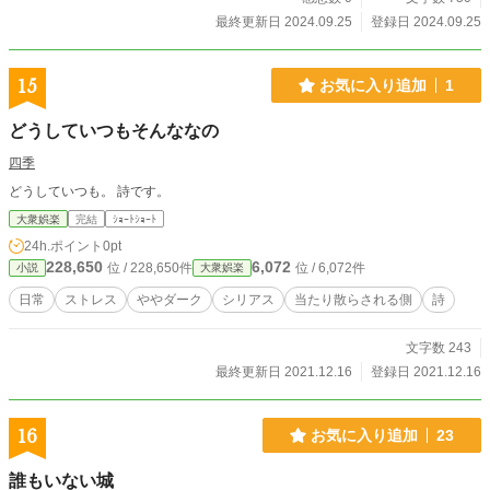
最終更新日 2024.09.25
登録日 2024.09.25
15
お気に入り追加
1
どうしていつもそんななの
四季
どうしていつも。 詩です。
大衆娯楽
完結
ｼｮｰﾄｼｮｰﾄ
24h.ポイント
0pt
228,650
6,072
位 / 228,650件
位 / 6,072件
小説
大衆娯楽
日常
ストレス
ややダーク
シリアス
当たり散らされる側
詩
文字数 243
最終更新日 2021.12.16
登録日 2021.12.16
16
お気に入り追加
23
誰もいない城