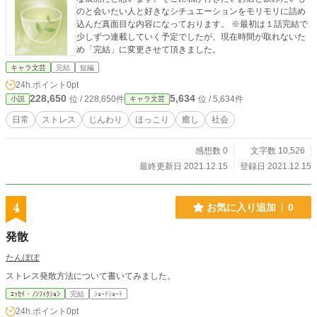
のと会いたい人と好きなシチュエーションをモリモリに詰め
込んだ真面目な内容になっております。 ※最初は１話完結で
少しずつ連載していく予定でしたが、現在時間が取れないた
め「完結」に変更させて頂きました。
キャラ文芸
完結
短編
24h.ポイント
0pt
228,650
5,634
位 / 228,650件
位 / 5,634件
小説
キャラ文芸
日常
ストレス
じんわり
ほっこり
癒し
社会
感想数 0
文字数 10,526
最終更新日 2021.12.15
登録日 2021.12.15
4
お気に入り追加
0
発散
たんぽぽ
ストレス発散方法について書いてみました。
ｴｯｾｲ・ﾉﾝﾌｨｸｼｮﾝ
完結
ｼｮｰﾄｼｮｰﾄ
24h.ポイント
0pt