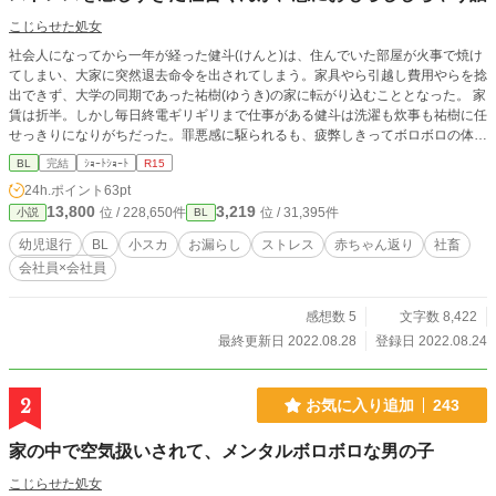
こじらせた処女
社会人になってから一年が経った健斗(けんと)は、住んでいた部屋が火事で焼け
てしまい、大家に突然退去命令を出されてしまう。家具やら引越し費用やらを捻
出できず、大学の同期であった祐樹(ゆうき)の家に転がり込むこととなった。 家
賃は折半。しかし毎日終電ギリギリまで仕事がある健斗は洗濯も炊事も祐樹に任
せっきりになりがちだった。罪悪感に駆られるも、疲弊しきってボロボロの体で
は家事をすることができない日々。社会人として自立できていない焦燥感、日々
BL
完結
ｼｮｰﾄｼｮｰﾄ
R15
の疲れ。体にも心にも余裕がなくなった健斗はある日おねしょをしてしまう。手
24h.ポイント
63pt
伝おうとした祐樹に当たり散らしてしまい、喧嘩になってしまい、それが張り詰
13,800
3,219
位 / 228,650件
位 / 31,395件
小説
BL
めていた糸を切るきっかけになったのか、その日の夜、帰宅した健斗は玄関から
動けなくなってしまい…？
幼児退行
BL
小スカ
お漏らし
ストレス
赤ちゃん返り
社畜
会社員×会社員
感想数 5
文字数 8,422
最終更新日 2022.08.28
登録日 2022.08.24
2
お気に入り追加
243
家の中で空気扱いされて、メンタルボロボロな男の子
こじらせた処女