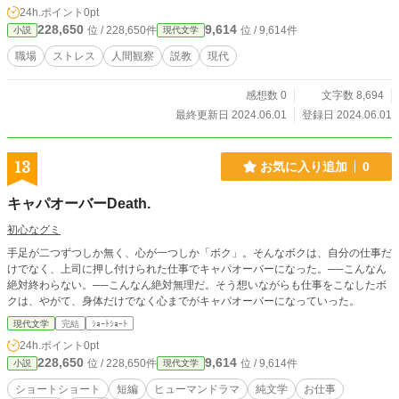
24h.ポイント
0pt
228,650
9,614
位 / 228,650件
位 / 9,614件
小説
現代文学
職場
ストレス
人間観察
説教
現代
感想数 0
文字数 8,694
最終更新日 2024.06.01
登録日 2024.06.01
13
お気に入り追加
0
キャパオーバーDeath.
初心なグミ
手足が二つずつしか無く、心が一つしか「ボク」。そんなボクは、自分の仕事だ
けでなく、上司に押し付けられた仕事でキャパオーバーになった。──こんなん
絶対終わらない。──こんなん絶対無理だ。そう想いながらも仕事をこなしたボ
クは、やがて、身体だけでなく心までがキャパオーバーになっていった。
現代文学
完結
ｼｮｰﾄｼｮｰﾄ
24h.ポイント
0pt
228,650
9,614
位 / 228,650件
位 / 9,614件
小説
現代文学
ショートショート
短編
ヒューマンドラマ
純文学
お仕事