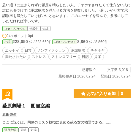
思い通りに生きられずに鬱屈を晴らしたい人、チヤホヤされたくて仕方ない人に
誰にも傷つけずに承認欲求を満たせる方法を提案しました。 優しいやり方で承
認欲求を満たしていけばいいと思います。 このエッセイを読んで、参考にして
いただければ幸いです。
ｴｯｾｲ・ﾉﾝﾌｨｸｼｮﾝ
連載中
短編
24h.ポイント
0pt
228,650
8,860
位 / 228,650件
位 / 8,860件
小説
ｴｯｾｲ・ﾉﾝﾌｨｸｼｮﾝ
エッセイ
日常
ノンフィクション
承認欲求
チヤホヤ
満たされたい
ストレス
ストレスフリー
日記
提案
感想数 0
文字数 3,018
最終更新日 2026.02.24
登録日 2026.02.24
12
お気に入り追加
0
薮原劇場１ 図書室編
真田奈依
ここに説くは、同僚のミスを執拗に責める或る女の物語である……。
現代文学
完結
短編