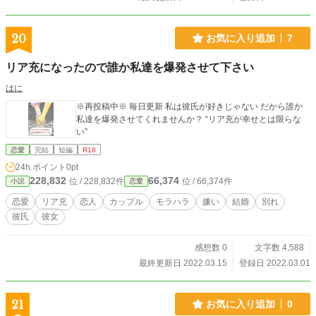
20
お気に入り追加
7
リア充になったので誰か私達を爆発させて下さい
はに
※再投稿中※ 毎日更新 私は彼氏が好きじゃない だから誰か
私達を爆発させてくれませんか？ “リア充が幸せとは限らな
い”
恋愛
完結
短編
R18
24h.ポイント
0pt
228,832
66,374
位 / 228,832件
位 / 66,374件
小説
恋愛
恋愛
リア充
恋人
カップル
モラハラ
嫌い
結婚
別れ
彼氏
彼女
感想数 0
文字数 4,588
最終更新日 2022.03.15
登録日 2022.03.01
21
お気に入り追加
0