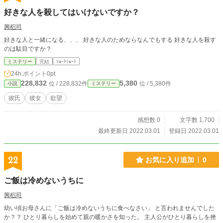
好きな人を殺してはいけないですか？
興梠司
好きな人と一緒になる、、、 好きな人のためならなんでもする 好きな人を殺す
のは駄目ですか？
ミステリー
完結
ｼｮｰﾄｼｮｰﾄ
24h.ポイント
0pt
228,832
5,380
位 / 228,832件
位 / 5,380件
小説
ミステリー
彼氏
彼女
欲望
感想数 0
文字数 1,700
最終更新日 2022.03.01
登録日 2022.03.01
22
お気に入り追加
0
ご飯は冷めないうちに
興梠司
幼い頃お母さんに「ご飯は冷めないうちに食べなさい」 と言われませんでした
か？？ ひとり暮らしを始めて親の暖かさを知った。 主人公がひとり暮らしを挫