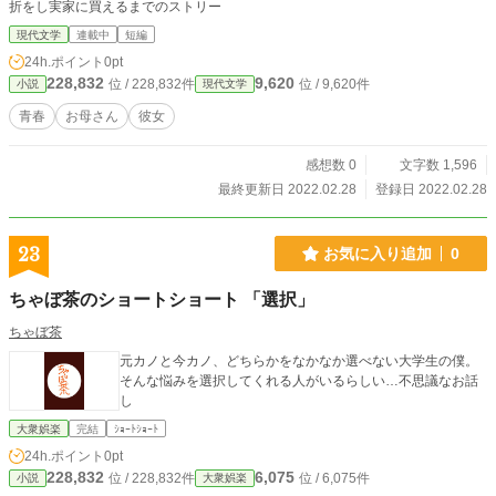
折をし実家に買えるまでのストリー
現代文学
連載中
短編
24h.ポイント
0pt
228,832
9,620
位 / 228,832件
位 / 9,620件
小説
現代文学
青春
お母さん
彼女
感想数 0
文字数 1,596
最終更新日 2022.02.28
登録日 2022.02.28
23
お気に入り追加
0
ちゃぼ茶のショートショート 「選択」
ちゃぼ茶
元カノと今カノ、どちらかをなかなか選べない大学生の僕。
そんな悩みを選択してくれる人がいるらしい…不思議なお話
し
大衆娯楽
完結
ｼｮｰﾄｼｮｰﾄ
24h.ポイント
0pt
228,832
6,075
位 / 228,832件
位 / 6,075件
小説
大衆娯楽