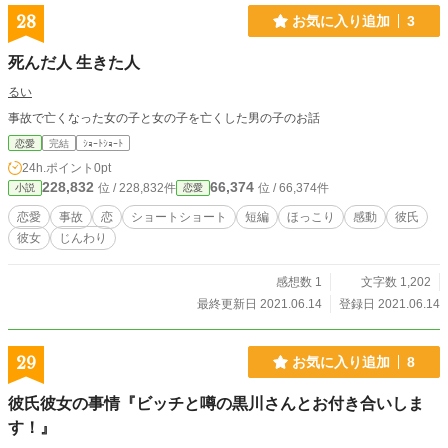
28
お気に入り追加
3
死んだ人 生きた人
るい
事故で亡くなった女の子と女の子を亡くした男の子のお話
恋愛
完結
ｼｮｰﾄｼｮｰﾄ
24h.ポイント
0pt
228,832
66,374
位 / 228,832件
位 / 66,374件
小説
恋愛
恋愛
事故
恋
ショートショート
短編
ほっこり
感動
彼氏
彼女
じんわり
感想数 1
文字数 1,202
最終更新日 2021.06.14
登録日 2021.06.14
29
お気に入り追加
8
彼氏彼女の事情『ビッチと噂の黒川さんとお付き合いしま
す！』