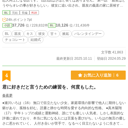
恋人同士になる話です。 1話1話はさほど長くはありません。 第一話 「親友はど
うやらオレの事が好きらしい」 彼女に追い出され、親友の義直の家に居候する
事になった弘哉。ある日、寝ているところを義直にキスされ…。 第二話 「オレ
BL
完結
長編
R18
は、どうやら親友の事を好きになったみたいだ」 エッチな関係になった弘哉と
24h.ポイント
7pt
義直。だが、弘哉には義直への気持ちがいまいちわからなかった。そんな時、義
37,726
10,126
位 / 228,832件
位 / 31,436件
小説
BL
直が年上の男性と…。 第三話 「恋人は、どうやらオレの元カノに嫉妬している
らしい」 ラブラブな二人の前に、弘哉の元カノが現れ…。 第四話 「どうやらオ
BL
親友
キス
彼女
甘々
嫉妬
バレンタインデー
レは、恋人を傷つけてしまったらしい」 友人の浩介の言葉に、バレたらどうし
チョコレート
結婚式
ようと不安になる弘哉。その事で義直を傷つけてしまい…。 第五話 「どうやら
恋人は、オレからのチョコレートを待っていたみたいだ」 バレンタインデーの
甘々な2人の話です。 第六話 「どうやらオレは、恋人との✕✕✕が我慢できない
文字数 41,863
らしい」 連日のように激しく求めてくる義直に、弘哉はかなり困っていた。つ
最終更新日 2025.10.11
登録日 2024.05.29
いついかわいくない言葉を言ってしまい、小さなケンカとなる。そんな時、高校
時代の友人・野々川一諒からしばらく泊めてくれと頼まれる。弘哉と義直は、単
なる友達を演じなくてはならなくて…。 一人で寝る寂しさに、弘哉は…。 第七
4
お気に入り追加
6
話 「どうやらオレは恋人と離れたくないらしい」 大学を卒業し、新しいマンシ
ョンに引っ越した義直と弘哉。ラブラブな日々を送る2人を、弘哉の兄である雅
君に好きだと言うための練習を、何度もした。
人が疑いの眼差しを向けてきて…。
春夜夢
●瀬川いろは（16） 無口で目立たない少女。家庭環境の影響で他人に期待しない
癖があり、孤独を好む。読書と静かな時間を愛する内向的な性格。 ●真木陽翔
（17） 学年トップの成績と運動神経、誰にでも優しい人気者。しかし表面的な
評価に疲れており、本当に気になる人には言葉を選びがち。いろはの無言の優し
さに惹かれていく。 人付き合いが苦手で、なるべく目立たないように生きてき