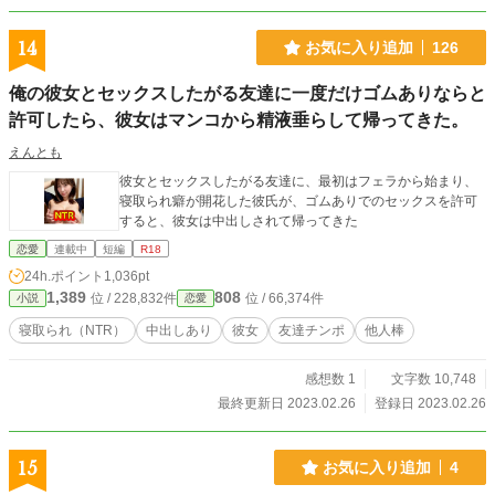
14
お気に入り追加
126
俺の彼女とセックスしたがる友達に一度だけゴムありならと
許可したら、彼女はマンコから精液垂らして帰ってきた。
えんとも
彼女とセックスしたがる友達に、最初はフェラから始まり、
寝取られ癖が開花した彼氏が、ゴムありでのセックスを許可
すると、彼女は中出しされて帰ってきた
恋愛
連載中
短編
R18
24h.ポイント
1,036pt
1,389
808
位 / 228,832件
位 / 66,374件
小説
恋愛
寝取られ（NTR）
中出しあり
彼女
友達チンポ
他人棒
感想数 1
文字数 10,748
最終更新日 2023.02.26
登録日 2023.02.26
15
お気に入り追加
4