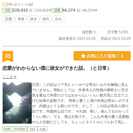
24h.ポイント
0pt
228,832
66,374
位 / 228,832件
位 / 66,374件
小説
恋愛
恋愛
青春
彼女
彼氏
告白
感想数 0
文字数 5,033
最終更新日 2021.03.29
登録日 2021.03.29
32
お気に入り追加
3
恋愛がわからない僕に彼女ができた話。（と日常）
ここクマ
注意）この話はリア充ヒャッホーな明るいものを極端に含ん
でいません。理由としては、作者本人の性格の根暗さに空元
気を重ねて外面だけではわからないくらい能天気に仕立て上
げた結果の反動です。 簡単に書くと僕の外面は明るいのです
が、内面はとても暗いのです。そして、この話は現在の僕の
話です。内面的な話です。 それ故、暗い。病んでるのかって
くらい暗い。でも、僕は元気です。 こんな作者の書く恋愛観
やら人生観だとしても、ちょっとタイトルにつられて気にな
っちゃった♡って方はどうぞお願いします読んでください。
ｴｯｾｲ・ﾉﾝﾌｨｸｼｮﾝ
完結
短編
できればお気に入りとかしちゃって、更新されるの待ってた