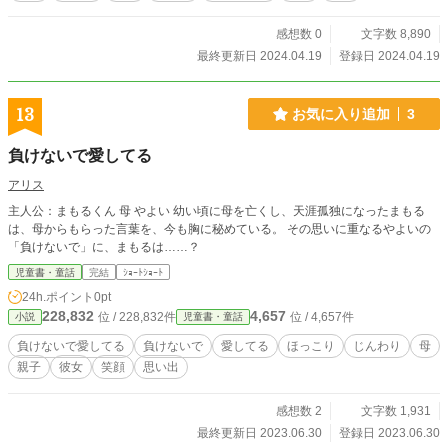
感想数 0
文字数 8,890
最終更新日 2024.04.19
登録日 2024.04.19
13
お気に入り追加
3
負けないで愛してる
アリス
主人公：まもるくん 母 やよい 幼い頃に母を亡くし、天涯孤独になったまもる
は、母からもらった言葉を、今も胸に秘めている。 その思いに重なるやよいの
「負けないで」に、まもるは……？
児童書・童話
完結
ｼｮｰﾄｼｮｰﾄ
24h.ポイント
0pt
228,832
4,657
位 / 228,832件
位 / 4,657件
小説
児童書・童話
負けないで愛してる
負けないで
愛してる
ほっこり
じんわり
母
親子
彼女
笑顔
思い出
感想数 2
文字数 1,931
最終更新日 2023.06.30
登録日 2023.06.30