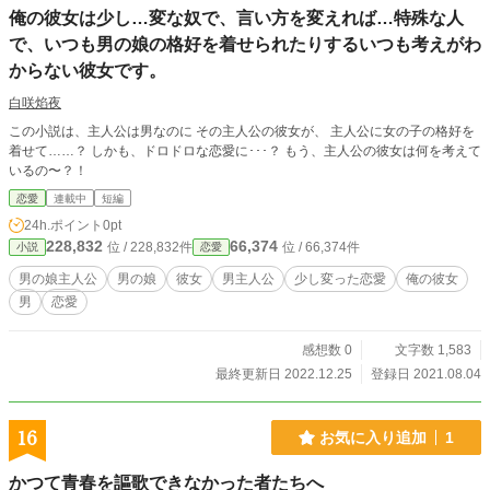
俺の彼女は少し…変な奴で、言い方を変えれば…特殊な人
で、いつも男の娘の格好を着せられたりするいつも考えがわ
からない彼女です。
白咲焰夜
この小説は、主人公は男なのに その主人公の彼女が、 主人公に女の子の格好を
着せて……？ しかも、ドロドロな恋愛に･･･？ もう、主人公の彼女は何を考えて
いるの〜？！
恋愛
連載中
短編
24h.ポイント
0pt
228,832
66,374
位 / 228,832件
位 / 66,374件
小説
恋愛
男の娘主人公
男の娘
彼女
男主人公
少し変った恋愛
俺の彼女
男
恋愛
感想数 0
文字数 1,583
最終更新日 2022.12.25
登録日 2021.08.04
16
お気に入り追加
1
かつて青春を謳歌できなかった者たちへ