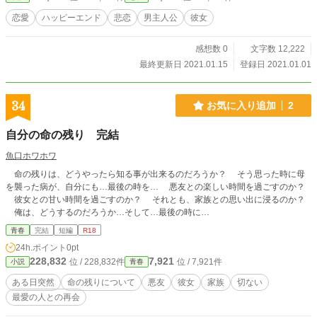
することにしました。
恋愛
ハッピーエンド
悲恋
男主人公
彼女
感想数 0
文字数 12,222
最終更新日 2021.01.15
登録日 2021.01.01
34
お気に入り追加
2
自分の命の残り 完結
魚口ホワホワ
命の残りは、どうやったら知る事が出来るのだろうか？ そう思った時に母
を襲った病が、自分にも…最後の時を… 悪友との楽しい時間を過ごすのか？
彼女との甘い時間を過ごすのか？ それとも、家族との思い出に浸るのか？
俺は、どうするのだろうか…そして…最後の時に…
青春
完結
短編
R18
24h.ポイント
0pt
228,832
7,921
位 / 228,832件
位 / 7,921件
小説
青春
ある日突然
命の残りについて
悪友
彼女
家族
切ない
最愛の人との再会