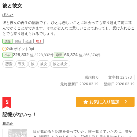
彼と彼女
ぽんた
彼と彼女の再生の物語です。 ひとは悲しいことに出会っても乗り越えて前に進
んでゆくことができます。それがどんなに悲しいことであっても、受け入れるこ
とでも乗り越えられるでしょう。
恋愛
完結
短編
R18
24h.ポイント
0pt
228,832
66,374
位 / 228,832件
位 / 66,374件
小説
恋愛
恋愛
喪失
彼
彼女
彼と彼女
感想数 0
文字数 12,373
最終更新日 2026.03.19
登録日 2026.03.19
2
お気に入り追加
2
記憶がないっ！
相馬正
目が覚めると記憶を失っていた。唯一覚えていたのは、誰か