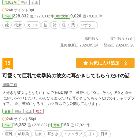
現代文学
完結
短編
24h.ポイント
0pt
228,832
9,620
位 / 228,832件
位 / 9,620件
小説
現代文学
絵
彼女
カフェ
彼
詩
橙
葉
ロボット
感想数 0
文字数 9,738
最終更新日 2024.05.24
登録日 2024.05.20
12
お気に入り追加
2
可愛くて巨乳で幼馴染の彼女に耳かきしてもらうだけの話
湯島二雨
大好きな彼女はとなりに住んでる幼馴染で、可愛いし巨乳。 そんな彼女と適当
におしゃべりしたり、のんびりまったりと耳かきしてもらうだけのイチャラブラ
イフ。 ※小説家になろう、カクヨムでも公開しております。
青春
完結
短編
R15
24h.ポイント
56pt
15,352
163
位 / 228,832件
位 / 7,921件
小説
青春
巨乳
幼馴染
彼女
耳かき
イチャラブ
甘々
日常