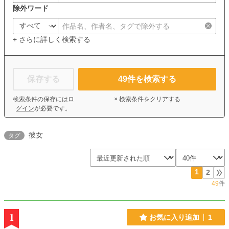
除外ワード
+ さらに詳しく検索する
保存する
49
件を検索する
検索条件の保存には
ロ
× 検索条件をクリアする
グイン
が必要です。
彼女
タグ
1
2
49
件
1
お気に入り追加
1