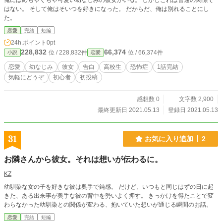
俺にはめちゃくちゃ可愛い幼なじみの彼女がいる。 しかしこれは普通の関係で
はない。 そして俺はそいつを好きになった。 だからだ、俺は別れることにし
た。
恋愛
完結
短編
24h.ポイント
0pt
228,832
66,374
位 / 228,832件
位 / 66,374件
小説
恋愛
恋愛
幼なじみ
彼女
告白
高校生
恐怖症
1話完結
気軽にどうぞ
初心者
初投稿
感想数 0
文字数 2,900
最終更新日 2021.05.13
登録日 2021.05.13
31
お気に入り追加
2
お隣さんから彼女。それは想いが伝わるに。
KZ
幼馴染な女の子を好きな彼は奥手で鈍感。 だけど、いつもと同じはずの日に起
きた、ある出来事が奥手な彼の背中を勢いよく押す。 きっかけを得たことで変
わらなかった幼馴染との関係が変わる、抱いていた想いが通じる瞬間のお話。
恋愛
完結
短編