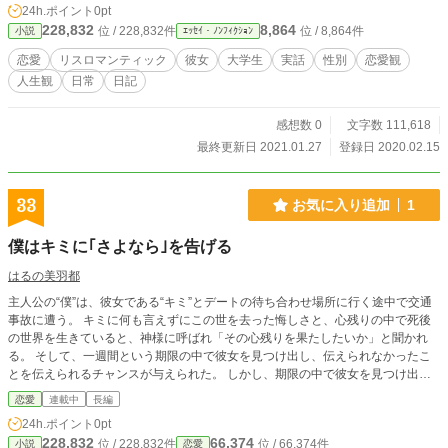
24h.ポイント
0pt
ーとか思ってください。 そしたら、滅茶苦茶喜びます。 とい
228,832
8,864
位 / 228,832件
位 / 8,864件
小説
ｴｯｾｲ・ﾉﾝﾌｨｸｼｮﾝ
っても、現実の話なので、喜んだとてって感じですね。 あ、
僕ごと気になって他の話読んで頂けるならそれはもう、嬉し
恋愛
リスロマンティック
彼女
大学生
実話
性別
恋愛観
いしチョロすぎるくらい喜ぶんでお願いします。 長い注意書
人生観
日常
日記
きを読んでいただきありがとうございます。下からが本編の
説明になっております。 これを読んでも気になった貴方、あ
りがとうございます。嬉しいです。 ＿＿＿ 彼女ができた。
感想数 0
文字数 111,618
でも、僕には恋愛感情がよくわからない。 彼女を好きだと思
最終更新日 2021.01.27
登録日 2020.02.15
うと同時に、嫌だと心が叫んでる。悲しいと、喉元をつまら
せる。 彼女には、幸せになって欲しい。 でも、その幸せ
に・・・僕を入れないで。 『僕のクズみたいで、考えすぎた
33
お気に入り追加
1
と思うような、そんな感情の連鎖の行き場をここに置きたか
ったのです。 そして、彼女の前では笑えるように、この思い
僕はキミに｢さよなら｣を告げる
を隠せるように…でも、この思いを忘れないように、誰かに
聞いて欲しかったのかもしれません。』 こんな僕の、彼女へ
はるの美羽都
の密かな懺悔と自分への戒めとしてこれを記す。 ＿＿＿ 追
主人公の“僕”は、彼女である“キミ”とデートの待ち合わせ場所に行く途中で交通
記 4/10が始まったド深夜から暇すぎて日常の話も書くよう
事故に遭う。 キミに何も言えずにこの世を去った悔しさと、心残りの中で死後
になりました。 多分、彼女の話も恋愛観も人生観もそこまで
の世界を生きていると、神様に呼ばれ「その心残りを果たしたいか」と聞かれ
書かれていないものになっています。（多分） 自分の書いて
る。 そして、一週間という期限の中で彼女を見つけ出し、伝えられなかったこ
いる小説の話等（更新しなきゃなとか）も含まれています。
とを伝えられるチャンスが与えられた。 しかし、期限の中で彼女を見つけ出せ
多分ネタバレはないですが。 ＋ ほぼ日記になりました。後
ず伝えられなかった場合、彼女の記憶から“僕”との想い出も記憶も何もかも、全
半は好きな映画の話とか、夢の話とか、普通に彼女の話もし
恋愛
連載中
長編
て消し去ると告げられた。 僕は無事に彼女を見つけ出し、伝えられなかったこ
出しました。 僕は、好きに生きるよ！ 2021/01/27 楽しい
24h.ポイント
0pt
とを伝えることが出来るのか。 そして、僕はキミに「さよなら」を告げること
日々だったぜ☆
228,832
66,374
位 / 228,832件
位 / 66,374件
小説
恋愛
が出来るのか ─── 『小説家になろう』で掲載している小説を、こちらでも掲載