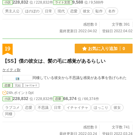
228,832
9,588
位 / 228,832件
位 / 9,588件
小説
ライト文芸
男主人公
ほのぼの
日常
現代
恋愛
彼女
駄作
名作
感想数 0
文字数 391
最終更新日 2022.04.02
登録日 2022.04.02
19
お気に入り追加
0
【SS】僕の彼女は、髪の毛に感覚があるらしい
ケイティBr
同棲している彼女から不思議な感覚がある事を告げられた
恋愛
完結
ｼｮｰﾄｼｮｰﾄ
24h.ポイント
0pt
228,832
66,374
位 / 228,832件
位 / 66,374件
小説
恋愛
ラブコメ
恋愛
不思議
日常
イチャイチャ
ほっこり
彼女
同棲
感想数 0
文字数 741
最終更新日 2022.03.24
登録日 2022.03.24