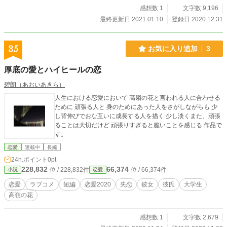
感想数 1
文字数 9,196
最終更新日 2021.01.10
登録日 2020.12.31
35
お気に入り追加
3
厚底の愛とハイヒールの恋
碧朗（あおいあきら）
人生における恋愛において 高嶺の花と言われる人に合わせる
ために 頑張る人と 身のためにあった人をさがしながらも 少
し背伸びでおな互いに成長する人を描く 少し淡くまた、頑張
ることは大切だけど 頑張りすぎると脆いことを感じる 作品で
す。
恋愛
連載中
長編
24h.ポイント
0pt
228,832
66,374
位 / 228,832件
位 / 66,374件
小説
恋愛
恋愛
ラブコメ
短編
恋愛2020
失恋
彼女
彼氏
大学生
高嶺の花
感想数 1
文字数 2,679