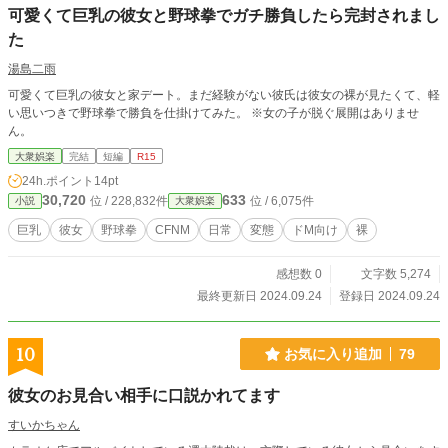
可愛くて巨乳の彼女と野球拳でガチ勝負したら完封されまし
た
湯島二雨
可愛くて巨乳の彼女と家デート。まだ経験がない彼氏は彼女の裸が見たくて、軽
い思いつきで野球拳で勝負を仕掛けてみた。 ※女の子が脱ぐ展開はありませ
ん。
大衆娯楽
完結
短編
R15
24h.ポイント
14pt
30,720
633
位 / 228,832件
位 / 6,075件
小説
大衆娯楽
巨乳
彼女
野球拳
CFNM
日常
変態
ドM向け
裸
感想数 0
文字数 5,274
最終更新日 2024.09.24
登録日 2024.09.24
10
お気に入り追加
79
彼女のお見合い相手に口説かれてます
すいかちゃん