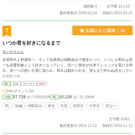
感想数 0
文字数 16,110
最終更新日 2025.02.24
登録日 2025.02.22
7
お気に入り追加
10
いつか君を好きになるまで
すいかちゃん
谷原和久と村瀬浩一、そして佐原望は幼馴染みで親友だった。いつしか和久は浩
一を恋愛対象として好きになっていく。浩一に彼女が出来てショックを受ける和
久。浩一への想いを望に知られ、和久は慰められる。望もまた叶わぬ恋をしてい
たのだった。
BL
完結
ｼｮｰﾄｼｮｰﾄ
R18
24h.ポイント
7pt
37,726
10,126
位 / 228,832件
位 / 31,436件
小説
BL
BL
短編
幼馴染み
彼女
失恋
高校生
大学生
切ない
文字数 4,651
最終更新日 2024.11.11
登録日 2024.11.11