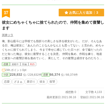
27
お気に入り追加
3
彼女にめちゃくちゃに捨てられたので、仲間を集めて復讐し
ます
河井ソラ
俺、影山藍斗には学校でも指折りの美しさを誇る彼女がいた。 だが、そんなあ
る日、俺は彼女に「あんたのことなんかなんとも思ってない」と言われ、めちゃ
くちゃに捨てられてしまう。 今まで幸せに感じていた日々が、全て嘘だったの
だと知った俺は、彼女に復讐することを決意。 仲間を集め、作戦を練り、地道
に彼女への復讐計画を進めていく。 果たして、その復讐は成功するのだろう
か。 この話は『小説家になろう』でも連載をしています。
恋愛
連載中
長編
R15
24h.ポイント
0pt
228,832
66,374
位 / 228,832件
位 / 66,374件
小説
恋愛
恋愛
ざまぁ
裏切り
彼女
復讐
感想数 0
文字数 4,133
最終更新日 2021.06.16
登録日 2021.06.16