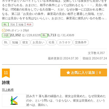
カラオケ店でアルバイトしている澤木陸哉は、交際している彼女から見合いをす
ると告げられる。おまけに、相手の条件によっては別れるとも・・・。見合い相
手は、IT関連の社長をしている久住隆一。 だが、なぜか隆一に口説かれる事に
なる。 第二話「お見合いの条件」 麻里花の見合い相手と遭遇した陸哉。だが、
彼には見合いをする気はないらしい。おまけに、麻里花に彼氏がいるのを怒って
いるようだ。もし、見合いが断られたら・・・。 第三話「交換条件」 隆一と食
BL
完結
短編
R18
事をする事になった陸哉。話しているうちに隆一に対して好感を抱く。 見合い
24h.ポイント
28pt
を壊すため、隆一が交換条件を提案する。 第四話「本気で、口説かれてる？」
22,352
5,713
位 / 228,832件
位 / 31,436件
小説
BL
ホテルの部屋で隆一に迫られる陸哉。お見合いを壊すための条件は、身体を触ら
せる事。 最後まではしないと言われたものの・・・。 第五話「心が選んだの
BL
短編
彼女
お見合い
社長
カラオケ
交換条件
は」 お見合い当日。陸哉は、いてもたってもいられず見合い会場へと向かう。
そして、自分の手で見合いを壊す。隆一にも、2度と会わないつもりでいた
文字数 8,357
が・・・。
最終更新日 2024.07.30
登録日 2024.07.24
11
お気に入り追加
0
詩境
羽上帆樽
読み方？ 落ち葉の絨毯の上、彼女は目覚めた。なぜ目覚めた
のか、という問いは、つまらない。彼女は目覚めた、という
述べは、面白い。