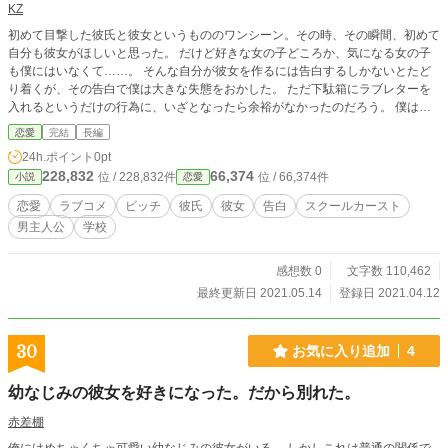
KZ
初めて目撃した彼氏と彼女というもののワンシーン。その時、その瞬間、初めて
自分も彼女がほしいと思った。 だけど好きな女の子どころか、気になる女の子
も僕にはいなくて……。 そんな自分が彼女を作るには告白するしかないとたど
り着くが、その告白で僕は大きな失態をおかした。 ただ下駄箱にラブレターを
入れるというだけの行為に、いざとなったら余裕がなかったのだろう。 僕は隣
の席の女の子にラブレターを出したつもりが、ラブレターを女の子のではなくそ
恋愛
完結
長編
の隣の下駄箱に入れてしまっていたのだ。 そしてその下駄箱は入学から三ヶ月
24h.ポイント
0pt
で三人と付き合い、いずれも一ヶ月で別れている女の子の下駄箱だったりし
228,832
66,374
位 / 228,832件
位 / 66,374件
小説
恋愛
た……。 告白されたら断らない、誰とでも付き合う、ビッチと周囲から呼ばれ
る女の子。 小柄だけど派手派手で、時折とてもしたたかな女の子。 僕は現在そ
恋愛
ラブコメ
ビッチ
彼氏
彼女
告白
スクールカースト
んな女の子とお付き合いしています。
男主人公
学校
感想数 0
文字数 110,462
最終更新日 2021.05.14
登録日 2021.04.12
30
お気に入り追加
4
幼なじみの彼女を好きになった。だから別れた。
赤差棚