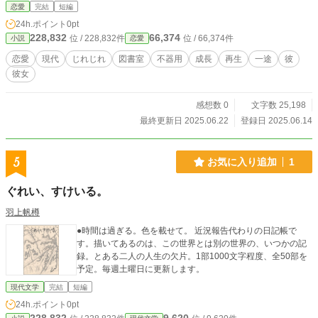
た高校2年の瀬川いろは。 感情表現が不器用で、ずっとひとりでいることが当た
恋愛
完結
短編
り前だった。 そんな彼女が、ある日、図書室の忘れ物を届けたことをきっかけ
24h.ポイント
0pt
に、クラスの人気者・真木陽翔と話すようになる。 誰にでも優しい陽翔に、い
228,832
66,374
位 / 228,832件
位 / 66,374件
小説
恋愛
ろはは次第に心を許していくが、同時に「どうせ一時の気まぐれだ」と自分を遠
ざけてしまう。 でも、陽翔は決して離れない。 彼はずっと前から、いろはに“気
恋愛
現代
じれじれ
図書室
不器用
成長
再生
一途
彼
づいていた”のだ。 本当は伝えたい言葉がある。 けれど、胸の奥でつかえて出て
彼女
こない。
感想数 0
文字数 25,198
最終更新日 2025.06.22
登録日 2025.06.14
5
お気に入り追加
1
ぐれい、すけいる。
羽上帆樽
●時間は過ぎる。色を載せて。 近況報告代わりの日記帳で
す。描いてあるのは、この世界とは別の世界の、いつかの記
録。とある二人の人生の欠片。1部1000文字程度、全50部を
予定。毎週土曜日に更新します。
現代文学
完結
短編
24h.ポイント
0pt