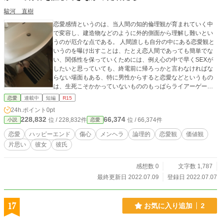
駿河 直樹
恋愛感情というのは、当人間の知的倫理観が育まれていく中
で変容し、建造物などのように外的側面から理解し難いとい
うのが厄介な点である。 人間誰しも自分の中にある恋愛観と
いうのを曝け出すことは、たとえ恋人間であっても簡単でな
い、関係性を保っていくためには、例え心の中で早くSEXが
したいと思っていても、終電前に帰ろっかと言わなければな
らない場面もある、特に男性からすると恋愛などというもの
は、生死こそかかっていないもののもっぱらライアーゲーム
のようなもので、秒間での思考はスポーツ漫画の一コマのそ
恋愛
連載中
短編
R15
れに該当すると言っても過言である。 そんな、青春を生き遅
24h.ポイント
0pt
れた男の葛藤劇を男性は共感、女性は男ってこんなこと考え
228,832
66,374
位 / 228,832件
位 / 66,374件
小説
恋愛
てるんだと言った具合に読んでいただけたら幸いです。
恋愛
ハッピーエンド
傷心
メンヘラ
論理的
恋愛観
価値観
片思い
彼女
彼氏
感想数 0
文字数 1,787
最終更新日 2022.07.09
登録日 2022.07.07
17
お気に入り追加
2