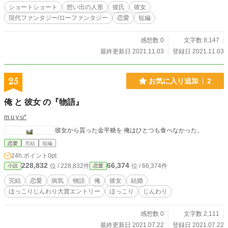
ショートショート
想い出の人形
彼氏
彼女
現代ファンタジー/ローファンタジー
恋愛
短編
感想数 0
文字数 8,147
最終更新日 2021.11.03
登録日 2021.11.03
25
お気に入り追加
2
俺 と 彼女 の『物語』
m u y u*
彼女から貰った金平糖を 俺はひとつも食べなかった。
恋愛
完結
短編
24h.ポイント
0pt
228,832
66,374
位 / 228,832件
位 / 66,374件
小説
恋愛
完結
恋愛
病気
物語
俺
彼女
結婚
ほっこりじんわり大賞エントリー
ほっこり
じんわり
感想数 0
文字数 2,111
最終更新日 2021.07.22
登録日 2021.07.22