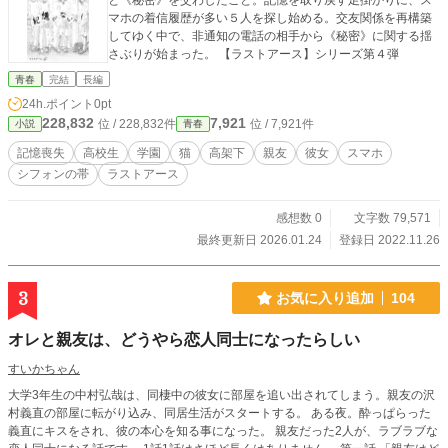
と《秘密》を交わしたこと。記憶を取り戻す足掛かりに、ス
マホの着信履歴が多い５人を探し始める。交友関係を再構築
してゆく中で、非通知の電話の相手から《秘密》に関する揺
さぶりが始まった。 【ラストアース】シリーズ第４弾
青春
完結
長編
24h.ポイント
0pt
228,832
7,921
位 / 228,832件
位 / 7,921件
小説
青春
記憶喪失
高校生
学園
猫
高架下
親友
彼女
スマホ
シフォンの帯
ラストアース
感想数 0
文字数 79,571
最終更新日 2026.01.24
登録日 2022.11.26
3
お気に入り追加
104
オレと親友は、どうやら恋人同士になったらしい
すいかちゃん
大学3年生の中村弘哉は、同棲中の彼女に部屋を追い出されてしまう。親友の沢
村義直の部屋に転がり込み、同居生活がスタートする。 ある夜。酔っぱらった
義直にキスをされ、彼の本心を知る事になった。 親友だった2人が、ラブラブな