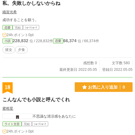
私、失敗しかしないからね
織賀光希
成功することを願う。
恋愛
完結
ｼｮｰﾄｼｮｰﾄ
24h.ポイント
0pt
228,832
66,374
位 / 228,832件
位 / 66,374件
小説
恋愛
彼女
夕食
感想数 0
文字数 580
最終更新日 2022.05.05
登録日 2022.05.05
18
お気に入り追加
0
こんなんでも小説と呼んでくれ
蜜柑星
不思議な清涼感をあなたに
ライト文芸
完結
ｼｮｰﾄｼｮｰﾄ
24h.ポイント
0pt