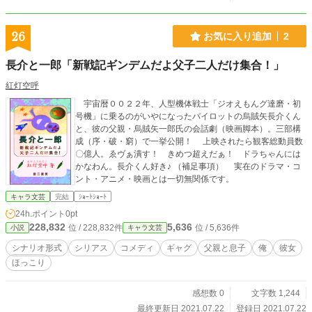
26
お気に入り追加
2
長介と一郎「新戦記ギンデムだよ父子二人だけ集合！」
紅灯空呼
宇宙暦００２２年、人型機体戦士「ジオえもんグ達磨・初
号機」に乗るのがいやになったパイロットの烏賊矢長介くん
と、彼の父親・烏賊矢一郎氏の会話劇（映画脚本）。三部構
成（序・破・窮）で一挙公開！ 上映されたら観客総動員数
〇億人。ゑヴぁ潰す！ きめつ超えだぁ！ ドラちゃんには
かなわん。長介くん好き♪ （補足事項） 実在のドラマ・コ
ント・アニメ・映画とは一切無関係です。
キャラ文芸
完結
ｼｮｰﾄｼｮｰﾄ
24h.ポイント
0pt
228,832
5,636
位 / 228,832件
位 / 5,636件
小説
キャラ文芸
シナリオ形式
シリアス
コメディ
ギャグ
父親と息子
俺
彼女
ほっこり
感想数 0
文字数 1,244
最終更新日 2021.07.22
登録日 2021.07.22