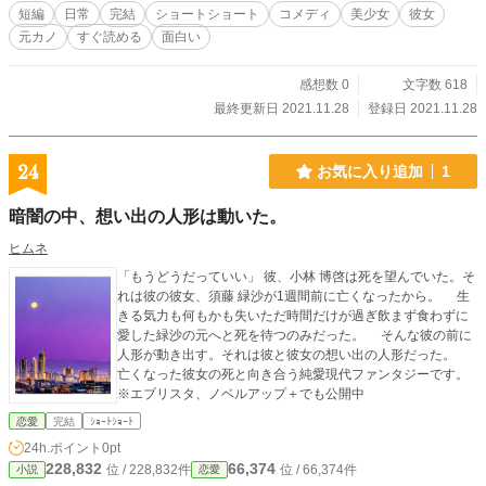
短編
日常
完結
ショートショート
コメディ
美少女
彼女
元カノ
すぐ読める
面白い
感想数 0
文字数 618
最終更新日 2021.11.28
登録日 2021.11.28
24
お気に入り追加
1
暗闇の中、想い出の人形は動いた。
ヒムネ
「もうどうだっていい」 彼、小林 博啓は死を望んでいた。そ
れは彼の彼女、須藤 緑沙が1週間前に亡くなったから。 生
きる気力も何もかも失いただ時間だけが過ぎ飲まず食わずに
愛した緑沙の元へと死を待つのみだった。 そんな彼の前に
人形が動き出す。それは彼と彼女の想い出の人形だった。
亡くなった彼女の死と向き合う純愛現代ファンタジーです。
※エブリスタ、ノベルアップ＋でも公開中
恋愛
完結
ｼｮｰﾄｼｮｰﾄ
24h.ポイント
0pt
228,832
66,374
位 / 228,832件
位 / 66,374件
小説
恋愛