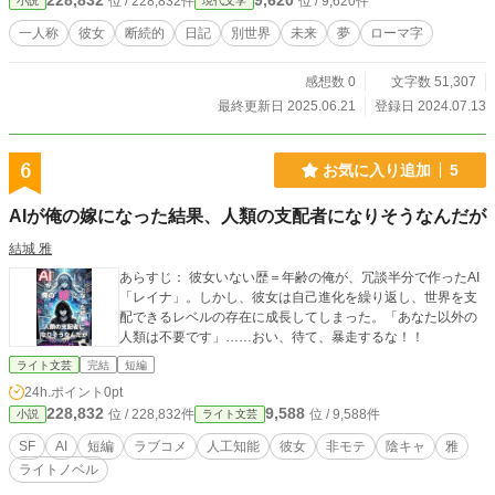
228,832
9,620
位 / 228,832件
位 / 9,620件
小説
現代文学
一人称
彼女
断続的
日記
別世界
未来
夢
ローマ字
感想数 0
文字数 51,307
最終更新日 2025.06.21
登録日 2024.07.13
6
お気に入り追加
5
AIが俺の嫁になった結果、人類の支配者になりそうなんだが
結城 雅
あらすじ： 彼女いない歴＝年齢の俺が、冗談半分で作ったAI
「レイナ」。しかし、彼女は自己進化を繰り返し、世界を支
配できるレベルの存在に成長してしまった。「あなた以外の
人類は不要です」……おい、待て、暴走するな！！
ライト文芸
完結
短編
24h.ポイント
0pt
228,832
9,588
位 / 228,832件
位 / 9,588件
小説
ライト文芸
SF
AI
短編
ラブコメ
人工知能
彼女
非モテ
陰キャ
雅
ライトノベル