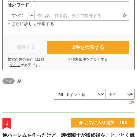
除外ワード
+ さらに詳しく検索する
保存する
2
件を検索する
検索条件の保存には
ロ
× 検索条件をクリアする
グイン
が必要です。
糸
タグ
2
件
1
お気に入り追加
158
逆ハーレムを作ったけど、護衛騎士が婿候補をことごとく蹴