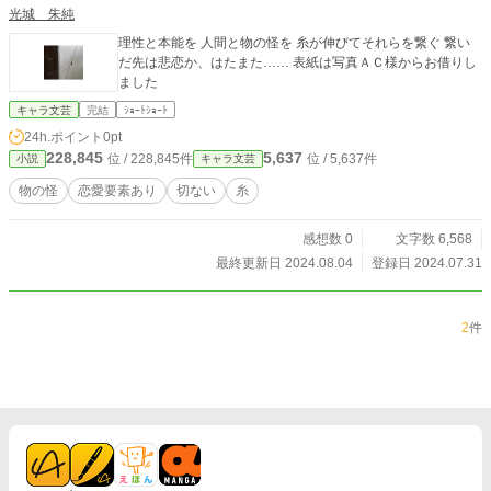
光城 朱純
理性と本能を 人間と物の怪を 糸が伸びてそれらを繋ぐ 繋い
だ先は悲恋か、はたまた…… 表紙は写真ＡＣ様からお借りし
ました
キャラ文芸
完結
ｼｮｰﾄｼｮｰﾄ
24h.ポイント
0pt
228,845
5,637
位 / 228,845件
位 / 5,637件
小説
キャラ文芸
物の怪
恋愛要素あり
切ない
糸
感想数 0
文字数 6,568
最終更新日 2024.08.04
登録日 2024.07.31
2
件