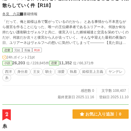
散らしていく件【R18】
冬見 六花
書籍情報
「だって、俺と姫様は糸で繋がっているのだから」 とある事情から不本意なが
ら後宮を作ることになった、唯一の王位継承者であるユリアーネ。 何故か剣を
持たない護衛騎士ヴォルフと共に、後宮入りした婿候補達と交流を深めていくの
だが、何故だか次々と後宮から人が去っていく。 そんな中迎えた最初の夜伽の
日、ユリアーネはヴォルフへの想いに気付いてしまって―――― 【見た目は深
窓の令嬢な勇ましい実直王女 × 姫様の傍にいる以外の幸せを知らない護衛騎
恋愛
完結
長編
R18
士】
24h.ポイント
21pt
26,203
11,352
位 / 228,845件
位 / 66,371件
小説
恋愛
西洋
身分差
王女
騎士
溺愛
執着
姫様至上主義
ヤンデレ
糸
感想数 0
文字数 108,407
最終更新日 2025.11.16
登録日 2025.11.10
2
お気に入り追加
0
糸