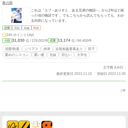
夜の雨
い！ ✂－－－－－－－－－－－－－－－－－－－－－－－－－－－－ タグは
後々追加するかもです… R15で開始しましたが、R18にするかこれも悩み中。
これは「エフ --ありすと、ある兄弟の物語--」から2年ほど経
別枠を作ってそこに載せるか、このままここに載せるか。 現在、恋愛的な流れ
った頃の物語です 。でもこちらから読んでもらっても、わか
はまだまだ先のようです… 不定期更新です(*˘︶˘*).｡.:*♡ カクヨム様、なろう様
る内容になっています。
でも投稿しております。
恋愛
完結
短編
R18
24h.ポイント
14pt
31,030
13,174
位 / 229,002件
位 / 66,400件
小説
恋愛
溺愛/執着
シリアス
姉弟
近親相姦要素あり
双子
重めのシスコン
重い愛
兄妹
切ない
大学生
文字数 8,642
最終更新日 2023.11.15
登録日 2023.11.05
2
件