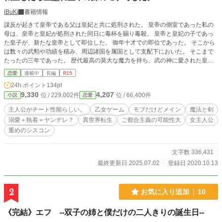
iBuKi
書籍情報
謀反が起きて皇帝である父は皇妃と共に処刑された。 皇帝の側室であった私の
母は、皇帝と皇妃が処刑された同日に毒杯を賜り毒殺。 皇帝と皇妃の子であっ
た皇子が、新たな皇帝として即位した。 御年十才での即位であった。 そこから
は数々の武勲や功績を積み、周辺諸国を属国として支配下においた。 そこまで
たったの三年であった。 歴代最高の莫大な魔力を持ち、武の神に愛された皇帝
の二つ名は… ――――“魔王”である。 皇帝と皇妃を処刑し側室を毒殺した残虐
恋愛
連載中
長編
R15
さで知られ、影では“血塗れ皇帝”とも呼ばれていた。 前世、日本という国で普通
24h.ポイント
134pt
の大学２年生だった私。 趣味は読書と映画鑑賞。 「勉強ばっかしてないで、た
9,330
4,207
位 / 229,002件
位 / 66,400件
小説
恋愛
まにはコレで息抜きしてみて面白いから！」 仲の良い友人にポンっと渡された
のは、所謂乙女ゲームってやつ。 「たまにはこういうので息抜きもいいか
主人公がチート性能らしい。
乙女ゲーム
モブだけどメイン
魔法と剣
な？」 レポートを作成するしか使用しないパソコンの電源を入れてプレイした
溺愛＋執着＝ヤンデレ？
異世界転生
ご都合主義の可能性大
女主人公
のは 『too much love ～溺愛されて～』 というド直球なタイトルの乙女ゲー
重めのシスコン
ム。タイトル通りに溺愛されたい女子の思いに応えたゲームだった。 声優の美
声じゃなきゃ電源落としてるな…と思うクサイ台詞満載のゲーム。 プレイした
からにはと、コンプリートするくらいに遊んだ。 私、ゲームの世界に転生した
文字数 336,431
の！？ 驚いて、一週間熱を出した。 そして、そんな私は悪役令嬢でもなく、ヒ
最終更新日 2025.07.02
登録日 2020.10.13
ロインでもなく…… 高難度のシークレットキャラ“隣国の皇帝シュヴァリエ”の妹
に転生する。 強大な大国であり、幼くして皇帝に即位した男が兄…。 残虐で冷
酷無慈悲から呼ばれるようになった、二つ名。 “魔王”または“血塗れの皇帝”と呼
2
お気に入り追加
10
ばれている。 ――――とんでもない立場に転生したもんだわ…。 父だった皇帝
も側室だった私の母も殺された。 そして、私は更に思い出す…私はこの兄に斬
《完結》エフ --双子の姉と僕だけの二人きりの誕生日--
殺される事を。 だ、誰か助けてぇええ！(心の悲鳴) ――――この未来を知る者
は私しかいない…私を助けるのは私だけ！ 兄から殺されない様に頑張るしかな