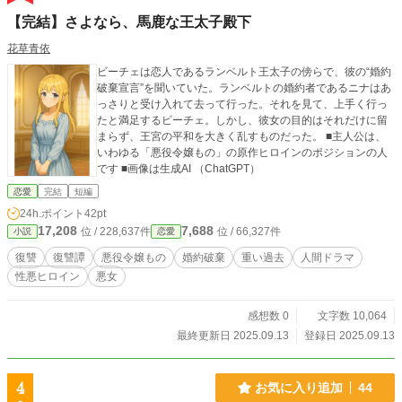
【完結】さよなら、馬鹿な王太子殿下
花草青依
ビーチェは恋人であるランベルト王太子の傍らで、彼の“婚約
破棄宣言”を聞いていた。ランベルトの婚約者であるニナはあ
っさりと受け入れて去って行った。それを見て、上手く行っ
たと満足するビーチェ。しかし、彼女の目的はそれだけに留
まらず、王宮の平和を大きく乱すものだった。 ■主人公は、
いわゆる「悪役令嬢もの」の原作ヒロインのポジションの人
です ■画像は生成AI （ChatGPT）
恋愛
完結
短編
24h.ポイント
42pt
17,208
7,688
位 / 228,637件
位 / 66,327件
小説
恋愛
復讐
復讐譚
悪役令嬢もの
婚約破棄
重い過去
人間ドラマ
性悪ヒロイン
悪女
感想数 0
文字数 10,064
最終更新日 2025.09.13
登録日 2025.09.13
4
お気に入り追加
44