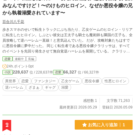
みなんですけど！〜のけものヒロイン、なぜか悪役令嬢の兄
から執着溺愛されています〜
百合川八千花
歩きスマホのせいで転生トラックにぶち当たり、乙女ゲームのヒロイン・リリア
に転生したヒロイン。しぶとい彼女は王太子も騎士も魔術師も隣国の王子も、全
員攻略して逆ハーレム一直線！と意気込んでいた。 だが、攻略対象たちはすで
に悪役令嬢に夢中だった。 同じく転生者である悪役令嬢クラリッサは、すべて
のイベントを先回り発生させて無自覚逆ハーレムを展開している。 クラリッサ
に夢中な攻略対象たちから袖にされ、邪険に扱われる毎日。 しかしリリアはめ
恋愛
連載中
長編
げずに逆ハーレムルートを開拓しようと奮闘する。 そんな彼女に心奪われたの
24h.ポイント
0pt
は攻略対象ではなく、悪役令嬢の兄・アウグスト―― 「あなたが好きです、リ
228,637
66,327
位 / 228,637件
位 / 66,327件
小説
恋愛
リア。どうか私と、婚約してくれませんか」 目指せ逆ハーレム！ 頑張れ性悪ヒ
ロイン！ 悪役令嬢が全員攻略済みの世界で、予定外ルートを突き進む恋愛コメ
異世界
恋愛
ファンタジー
乙女ゲーム
悪役令嬢
性悪ヒロイン
ディ。
逆ハーレム
ざまぁ
ギャグ
溺愛
感想数 1
文字数 71,263
最終更新日 2026.05.29
登録日 2026.05.09
2
お気に入り追加
1