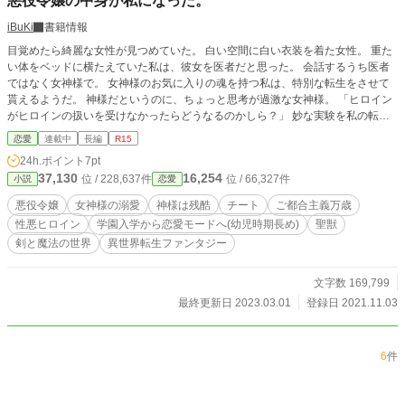
悪役令嬢の中身が私になった。
iBuKi
書籍情報
目覚めたら綺麗な女性が見つめていた。 白い空間に白い衣装を着た女性。 重た
い体をベッドに横たえていた私は、彼女を医者だと思った。 会話するうち医者
ではなく女神様で。 女神様のお気に入りの魂を持つ私は、特別な転生をさせて
貰えるようだ。 神様だというのに、ちょっと思考が過激な女神様。 「ヒロイン
がヒロインの扱いを受けなかったらどうなるのかしら？」 妙な実験を私の転生
先でしないで欲しいんですけど…… 私を愛し子と呼ぶ女神様は、加護の他に色
恋愛
連載中
長編
R15
んな能力を授けてくれるらしい。 護衛は聖獣様。 白いモフモフ一体の予定が、
24h.ポイント
7pt
いつの間にか二体授けてくれることになる。 転生先ではモフモフパラダイスか
37,130
16,254
位 / 228,637件
位 / 66,327件
小説
恋愛
しら！？ 前世でペットが飼いたくても飼えなかった私は、その事だけでも大満
足だ。 魂をゆっくり休めなさいと女神様の言葉に目を閉じると――― 七歳にな
悪役令嬢
女神様の溺愛
神様は残酷
チート
ご都合主義万歳
ったその当日に、やっと記憶が蘇る。 どんな能力が私に授けられたんでしょ
性悪ヒロイン
学園入学から恋愛モードへ(幼児時期長め)
聖獣
う？ 怖いもの見たさでステータスを調べると･･･？ 「女神様、これはやり過ぎで
剣と魔法の世界
異世界転生ファンタジー
す！」 女神様に思わず強めに注意してしまった。 女神様は「愛しい子が学園に
行くのが今から楽しみなの。ヒロインは学園で出会う事になるわ。」 傍観者の
立場にすると仰った言葉に二言はありませんよね？ 女神様までがヤバイという
文字数 169,799
性格のヒロインは、私に関わり合いにならないようお願いします。 悪役令嬢ら
最終更新日 2023.03.01
登録日 2021.11.03
しいけど、一切悪役令嬢しない私の物語。 ୨୧ ⑅ ୨୧ ⑅ ୨୧ ⑅ ୨୧ ⑅ ୨୧ ⑅ ୨୧ ⑅ ୨୧ ⑅ ୨୧ ⑅
୨୧ ୨୧ ⑅ ୨୧ ⑅ ୨୧ ⑅ ୨ 恋愛モードには年齢的にすぐ始まら無さそうです。 なので、
ファンタジー色強めの恋愛小説として読んで頂ければ(*- -)(*_ _)ﾍﾟｺﾘ 幼い時期が
6
件
かなり長くなっています、恋愛になるまで果てしない… カクヨム様、なろう様
にも連載しています。