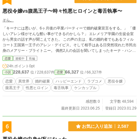
悪役令嬢vs腹黒王子〜時々性悪ヒロインと毒舌執事〜
そら。
「キーナには悪いが、6ヶ月後の卒業パーティーで婚約破棄宣言をする。」 「優
しいアレン様がそんな酷い事ができるのかしら？」 エレメリア学園の生徒会室
から男女の話す声が聞こえてきた。 この声の主は、私の婚約者でもあるフィル
コート王国第一王子のアレン・デイビス。そして相手はある日突然現れた市民出
身のメアリー・ブライトニー。 偶然2人の会話を聞いてしまったキーナ・ハンド
リー公爵令嬢は怒りに震えた。 この私を婚約破棄にするですって？今までどれ
恋愛
連載中
長編
ほど努力してきたと思ってるのよ！ じゃあもう結構よ。私は私の好きなように
24h.ポイント
0pt
生きてやる。その前に2人には私をバカにした罪を償ってもらわなきゃ！ でもな
228,637
66,327
位 / 228,637件
位 / 66,327件
小説
恋愛
んで突然婚約破棄？この話には裏があるのかしら？ っていうか、なんで私と婚
約破棄したいアレンは私に甘い言葉を囁くの！？ 陰で悪役令嬢と呼ばれる好奇
恋愛
異世界
婚約破棄
ハッピーエンド
ラブコメ
悪役令嬢
心旺盛なキーナと完全無欠の腹黒王子アレンの魔法学園恋愛バトル？が始まっ
腹黒王子
性悪ヒロイン
毒舌執事
ケンカップル
た。 お気に入り、エール、投票ありがとうございます！とても励みになりま
す！！ ふわふわ設定ですが、楽しんでいただけたら嬉しいです(^^) よろしくお
願いします！
感想数 0
文字数 48,594
最終更新日 2023.06.25
登録日 2023.01.29
6
お気に入り追加
2,587