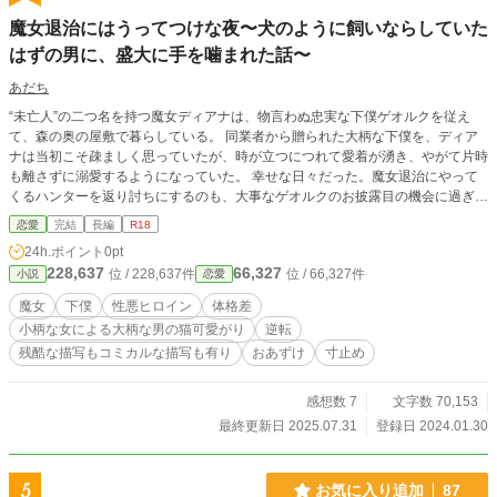
魔女退治にはうってつけな夜〜犬のように飼いならしていた
はずの男に、盛大に手を噛まれた話〜
あだち
“未亡人”の二つ名を持つ魔女ディアナは、物言わぬ忠実な下僕ゲオルクを従え
て、森の奥の屋敷で暮らしている。 同業者から贈られた大柄な下僕を、ディア
ナは当初こそ疎ましく思っていたが、時が立つにつれて愛着が湧き、やがて片時
も離さずに溺愛するようになっていた。 幸せな日々だった。魔女退治にやって
くるハンターを返り討ちにするのも、大事なゲオルクのお披露目の機会に過ぎな
い。 ――はずだった。
恋愛
完結
長編
R18
24h.ポイント
0pt
228,637
66,327
位 / 228,637件
位 / 66,327件
小説
恋愛
魔女
下僕
性悪ヒロイン
体格差
小柄な女による大柄な男の猫可愛がり
逆転
残酷な描写もコミカルな描写も有り
おあずけ
寸止め
感想数 7
文字数 70,153
最終更新日 2025.07.31
登録日 2024.01.30
5
お気に入り追加
87