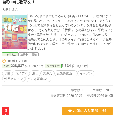
自称××に教育を！
天使 ひよこ
｢ 私ってサバサバしてるからさ( 笑 ) ｣ ｢ いや 〜 、嘘つけない
から思ったことなんでも言っちゃうんだよね( 笑 ) ｣ そう言え
ばなんでも許されると思っているノンデリを見ると吐き気が
する 。 そんな奴らには 『 教育 』 が必要だよね？ 平成時代 (
多分 ) 流行った 『 潰し 』 ジャンル！ ( モバスペbookより ｢
性悪女でごめんなさい ｣ のリメイク作品になります 。学生時
代の駄作ですので暖かい目で見守って頂けると嬉しいでござ
います 🙇🏻‍♀️ )
キャラ文芸
連載中
長編
24h.ポイント
0pt
228,637
5,634
位 / 228,637件
位 / 5,634件
小説
キャラ文芸
学園
コメディ
潰し
美少女
恋愛要素あり
イケメン
性悪ヒロイン
ざまぁ要素あり
感想数 0
文字数 9,700
最終更新日 2026.05.26
登録日 2026.04.05
3
お気に入り追加
65