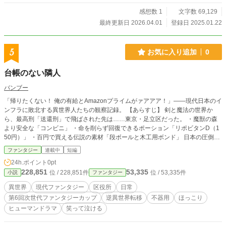
妃としての矜持を持って過ごせというのは無茶な話である。
彼女は当時五歳だった。 今となっては、ファンタジーの美
感想数 1
文字数 69,129
麗挿絵風なのは容姿だけで、 中身はいたって平凡なカラオ
最終更新日 2026.04.01
登録日 2025.01.22
ケ好きの女子高生に他ならないというのに――！！ ★2026/1
某：本編は完結済みですが、本編の後にそのまま以下の後日
談を投稿しました。 new！【後日談】姫子成分≑二色シュー
5
お気に入り追加
0
クリーム分（康代Side）（全14話：22,000字程度） 2026/4/1
（水）後日談最終話投稿で完結済みです。ご愛顧ありがとう
台帳のない隣人
ございました。(-人-) 表紙絵は荒川図像さんよりお借りしまし
た。(-人-) https://x.com/Arkw_image No.42『光』 ※作風が
バンブー
古いです。長タイトルから連想される昨今の流行りとは異な
「帰りたくない！ 俺の有給とAmazonプライムがァアアア！」――現代日本のイ
る展開であることを先にお詫び申し上げます。m(_ _)m ※R1
ンフラに敗北する異世界人たちの観察記録。 【あらすじ】 剣と魔法の世界か
5指定に従い、残虐表現や性的な仄めかしがある話には＊を付
ら、最高刑「送還刑」で飛ばされた先は……東京・足立区だった。 ・魔獣の森
けてあります。宜しくご検討ください。 ------------------ 旧題
より安全な「コンビニ」 ・命を削らず回復できるポーション「リポビタンD（1
『双竜町の寒空に飛龍の長鳴きが聞こえる～金の飛龍には王
50円）」 ・百円で買える伝説の素材「段ボールと木工用ボンド」 日本の圧倒的
子様、銀の飛龍にはお姫様～』40枚（16000字）2006/2 PN
な便利さと労働基準法に魅了された異世界人たちは、誰一人として元の世界に帰
イマダ名義 某小説投稿サイトにUPした短編を、公募用に105
ファンタジー
連載中
短編
りたがらない。 そんな彼らの対応を押し付けられたのは、感情を隠した几帳面
枚（42,000字強）に改稿したものです。 ------------------ 本作品
24h.ポイント
0pt
な区役所職員・木本透子。 「登録されてなくても、住んでたら住民です」 ポン
は生成AI不使用です。 本作品は小説家になろうにも掲載して
228,851
53,335
位 / 228,851件
位 / 53,335件
小説
ファンタジー
コツ帰還屋（カメラマン）と共に、帰りたくない異世界人たちの「帰還」を阻止
います。
せよ！ 理屈とマニュアルで異世界のバグを処理する、異色のお仕事コメディ開
異世界
現代ファンタジー
区役所
日常
幕！
第6回次世代ファンタジーカップ
逆異世界転移
不器用
ほっこり
ヒューマンドラマ
笑って泣ける