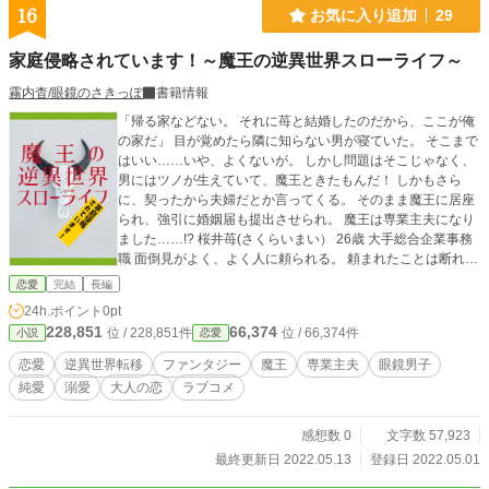
16
お気に入り追加
29
家庭侵略されています！～魔王の逆異世界スローライフ～
霧内杳/眼鏡のさきっぽ
書籍情報
「帰る家などない。 それに苺と結婚したのだから、ここが俺
の家だ」 目が覚めたら隣に知らない男が寝ていた。 そこまで
はいい……いや、よくないが。 しかし問題はそこじゃなく、
男にはツノが生えていて、魔王ときたもんだ！ しかもさら
に、契ったから夫婦だとか言ってくる。 そのまま魔王に居座
られ、強引に婚姻届も提出させられ。 魔王は専業主夫になり
ました……!? 桜井苺(さくらいまい） 26歳 大手総合企業事務
職 面倒見がよく、よく人に頼られる。 頼まれたことは断れな
いお人好し。 × ニキシアス・ ベリト・キュラバム 通称、ニ
恋愛
完結
長編
キ 元魔王 見た目は20代後半 間違ったことが大嫌い。 そのせ
24h.ポイント
0pt
いで会社勤めに向かずに、専業主夫に。 このまま私の家庭、
228,851
66,374
位 / 228,851件
位 / 66,374件
小説
恋愛
魔王に侵略されちゃうの？
恋愛
逆異世界転移
ファンタジー
魔王
専業主夫
眼鏡男子
純愛
溺愛
大人の恋
ラブコメ
感想数 0
文字数 57,923
最終更新日 2022.05.13
登録日 2022.05.01