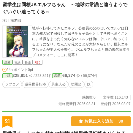
留学生は同棲JKエルフちゃん ～地球の常識と違うようで
ぐいぐい迫ってくる～
滝川 海老郎
地球へ転移してきたエルフ。公務員の父のせいでエルフは日
本の俺の家で同棲して留学生女子高生として学校へ通うこと
に。常識をまったく知らないエルフは俺にぐいぐい迫ってく
るようになり、なんだか俺のことが大好きらしい。巨乳エル
フちゃんが主人公を襲う。 JKエルフちゃんと俺の現代日本ラ
ブコメディー、ここに開幕！
恋愛
完結
長編
R15
24h.ポイント
0pt
228,851
66,374
位 / 228,851件
位 / 66,374件
小説
恋愛
ラブコメ
逆異世界転移
男主人公
幼馴染
妹
感想数 0
文字数 116,143
最終更新日 2025.03.31
登録日 2025.03.07
21
お気に入り追加
30