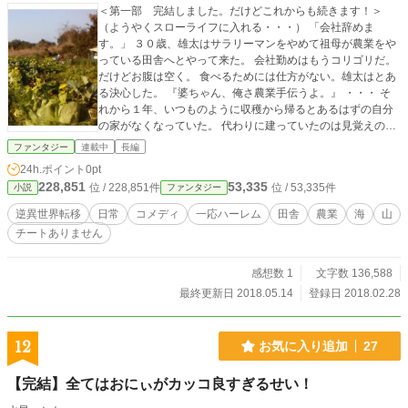
＜第一部 完結しました。だけどこれからも続きます！＞
（ようやくスローライフに入れる・・・） 「会社辞めま
す。」 ３０歳、雄太はサラリーマンをやめて祖母が農業をや
っている田舎へとやって来た。 会社勤めはもうコリゴリだ。
だけどお腹は空く。 食べるためには仕方がない。雄太はとあ
る決心した。 『婆ちゃん、俺さ農業手伝うよ。』 ・・・ そ
れから１年、いつものように収穫から帰るとあるはずの自分
の家がなくなっていた。 代わりに建っていたのは見覚えのな
い西洋風の屋敷。 中から現れたのは３人の女の子と１人の執
ファンタジー
連載中
長編
事だった。 ＜異世界の住人が田舎にやって来ました!＞ 面白
24h.ポイント
0pt
い物好きの姫様（16）、男嫌いの女騎士（21）、魔法使いの
228,851
53,335
位 / 228,851件
位 / 53,335件
小説
ファンタジー
女の子（12） が主人公・雄太（31）と現代世界を楽しく生き
る物語。 たまに訪れる苦難にも力を合わせて立ち向かいま
逆異世界転移
日常
コメディ
一応ハーレム
田舎
農業
海
山
す！ ※カクヨムとなろうでも同時掲載中です。
チートありません
感想数 1
文字数 136,588
最終更新日 2018.05.14
登録日 2018.02.28
12
お気に入り追加
27
【完結】全てはおにぃがカッコ良すぎるせい！