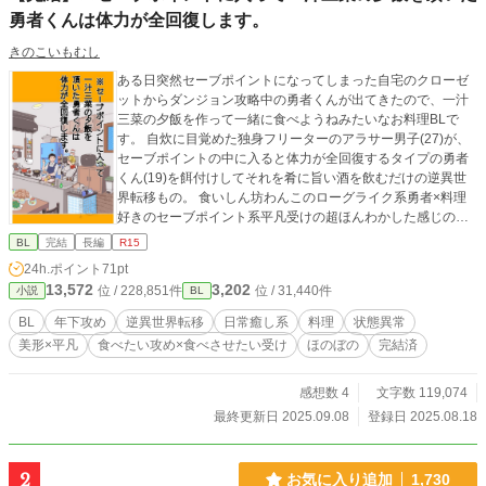
勇者くんは体力が全回復します。
きのこいもむし
ある日突然セーブポイントになってしまった自宅のクローゼ
ットからダンジョン攻略中の勇者くんが出てきたので、一汁
三菜の夕飯を作って一緒に食べようねみたいなお料理BLで
す。 自炊に目覚めた独身フリーターのアラサー男子(27)が、
セーブポイントの中に入ると体力が全回復するタイプの勇者
くん(19)を餌付けしてそれを肴に旨い酒を飲むだけの逆異世
界転移もの。 食いしん坊わんこのローグライク系勇者×料理
好きのセーブポイント系平凡受けの超ほんわかした感じの話
です。
BL
完結
長編
R15
24h.ポイント
71pt
13,572
3,202
位 / 228,851件
位 / 31,440件
小説
BL
BL
年下攻め
逆異世界転移
日常癒し系
料理
状態異常
美形×平凡
食べたい攻め×食べさせたい受け
ほのぼの
完結済
感想数 4
文字数 119,074
最終更新日 2025.09.08
登録日 2025.08.18
2
お気に入り追加
1,730