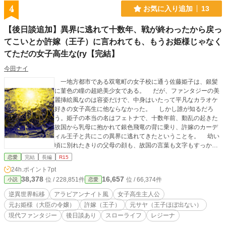
をする。 一方の拳児をクビにして最悪な行いをした草薙数馬たちはB級探索配
4
お気に入り追加
13
信者となったものの、これまで簡単に倒せていた低級の魔物も倒せなくなって初
配信が大ゴケしてしまう。 やがて無名だった荷物持ちの拳児は世界中から絶
【後日談追加】異界に逃れて十数年、戦が終わったから戻っ
賛されるほどの探索配信者となり、拳児をクビにして追放した草薙数馬たちは死
ぬこと以上の地獄をみることになる。 これは現代ダンジョン配信界に激震が
てこいとか許嫁（王子）に言われても、もうお姫様じゃなく
走った、伝説の英雄配信者の比類なき誕生譚――。
てただの女子高生な(ry【完結】
今田ナイ
一地方都市である双竜町の女子校に通う佐藤姫子は、銀髪
に菫色の瞳の超絶美少女である。 だが、ファンタジーの美
麗挿絵風なのは容姿だけで、中身はいたって平凡なカラオケ
好きの女子高生に他ならなかった。 しかし誰が知るだろ
う。姫子の本当の名はフェトナで、十数年前、動乱の起きた
故国から乳母に抱かれて銀色飛竜の背に乗り、許嫁のカーデ
ィル王子と共にこの異界に逃れてきたということを。 幼い
頃に別れたきりの父母の顔も、故国の言葉も文字もすっかり
忘れ果てた姫子は顔だけファンタジーと呼ばれ、今日も場末
恋愛
完結
長編
R15
のカラオケの個室でひっそりマイクを握るのだった。 そん
24h.ポイント
7pt
な爛れきった（？）平和を享受していた姫子の元に、故国の
38,378
16,657
位 / 228,851件
位 / 66,374件
小説
恋愛
急使が先に戻っていた許嫁からの手紙を運んできた。 戦が
終わったので、故国に戻って来いというのだ。 それは、異
逆異世界転移
アラビアンナイト風
女子高生主人公
界の慣れ親しんだ日常を捨て、故国に戻って妃になれ、とい
元お姫様（大臣の令嬢）
許嫁（王子）
元サヤ（王子ほぼ出ない）
うことだった。 いまさら！？ 姫子は困惑した。迎えに来
現代ファンタジー
後日談あり
スローライフ
レジーナ
るあてもない十数年の長きにわたる異界での日々を、次期王