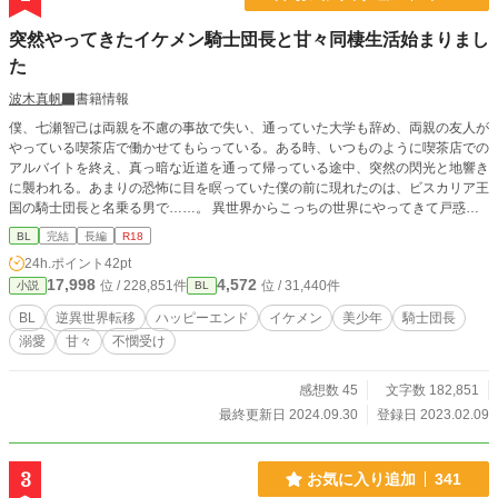
突然やってきたイケメン騎士団長と甘々同棲生活始まりまし
た
波木真帆
書籍情報
僕、七瀬智己は両親を不慮の事故で失い、通っていた大学も辞め、両親の友人が
やっている喫茶店で働かせてもらっている。ある時、いつものように喫茶店での
アルバイトを終え、真っ暗な近道を通って帰っている途中、突然の閃光と地響き
に襲われる。あまりの恐怖に目を瞑っていた僕の前に現れたのは、ビスカリア王
国の騎士団長と名乗る男で……。 異世界からこっちの世界にやってきて戸惑う
イケメン騎士団長と両親を失って天涯孤独になってしまった美少年・智己のイチ
BL
完結
長編
R18
ャラブハッピーエンド小説です。 異世界から飛ばされたらどんな感じになるの
24h.ポイント
42pt
かなと思って試しに書いてみましたので、短編で終わるか、長編になるかは未
17,998
4,572
位 / 228,851件
位 / 31,440件
小説
BL
定。 でも完結はさせますのでご安心下さい。 R18には※つけます。
BL
逆異世界転移
ハッピーエンド
イケメン
美少年
騎士団長
溺愛
甘々
不憫受け
感想数 45
文字数 182,851
最終更新日 2024.09.30
登録日 2023.02.09
3
お気に入り追加
341