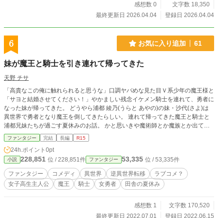
感想数 0
文字数 18,350
最終更新日 2026.04.04
登録日 2026.04.04
6
お気に入り追加
61
妹が魔王と騎士を引き連れて帰ってきた
天野 チサ
「高貴なこの俺に触れられると思うな」口調ヤバめな見た目Ｖ系少年の魔王様と
「サヨと結婚させてください！」やかましい残念イケメン騎士を連れて、勇者に
なった妹が帰ってきた。 どうやら浦都 綾乃(うらと あやの)の妹・沙代(さよ)は
異世界で勇者となり魔王を倒してきたらしい。 連れて帰ってきた魔王と騎士と
浦都兄妹たちが過ごす夏休みのお話。 かと思いきや魔術師とか魔族とか出てき
ての魔法合戦へも突入。 日本の片田舎で巻き起こるコメディ後半少しシリアス
ファンタジー
完結
長編
R15
ファンタジー。 ※設定はゆるいです。 ※なろうにも掲載 ※以前別名義で途中ま
24h.ポイント
0pt
で投稿していた話を修正して完結まで書き上げたものです。 ※R15はバトル描
228,851
53,335
位 / 228,851件
位 / 53,335件
小説
ファンタジー
写があるので念のため
ファンタジー
コメディ
異世界
逆異世界転移
ラブコメ？
女子高生主人公
魔王
騎士
女勇者
田舎の夏休み
感想数 1
文字数 170,520
最終更新日 2022.07.01
登録日 2022.06.15