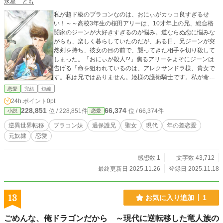
水星 とも
私が超ド級のブラコンなのは、おにぃがカッコ良すぎるせ
い！～～高校3年生の桜田アリーは、10才年上の兄、総合格
闘家のジーンが大好きすぎるのが悩み。道ならぬ恋に悩みな
がらも、楽しく暮らしていたのだが、ある日、兄ジーンが突
然剣を持ち、彼女の目の前で、襲ってきた相手を切り殺して
しまった。「おにぃが殺人!?」焦るアリーをよそにジーンは
告げる「命を狙われているのは、アレクサンドラ様、貴女で
す。私は兄ではありません。姫様の護衛騎士です。私が命を
かけて、姫様を必ずお守りいたします」。 ひ？ 姫？ こ
恋愛
完結
短編
れは妄想？ ここは平和な日本だよね!? 現実を受け入れら
24h.ポイント
0pt
れないまま、二人の逃亡生活が始まる。兄妹じゃないんだか
228,851
66,374
位 / 228,851件
位 / 66,374件
小説
恋愛
ら、好きなままでいいのよね～～うふふ～～なんて喜んでい
たら、次第に追手に追い詰められ…… 始め主人公は実の
逆異世界転移
ブラコン妹
過保護兄
聖女
現代
年の差恋愛
兄妹だと信じているのに、兄に恋しちゃってます。ご不快に
元奴隷
恋愛
思われる方はご注意を。完結まで執筆済なので、完結保証。
サクサク更新します😊
感想数 1
文字数 43,712
最終更新日 2025.11.26
登録日 2025.11.18
13
お気に入り追加
1
ごめんな、俺ドラゴンだから ～現代に逆転移した竜人族の