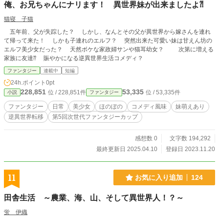
俺、お兄ちゃんにナリます！ 異世界妹が出来ましたよ⁈
猫寝 子猫
五年前、父が失踪した？ しかし、なんとその父が異世界から嫁さんを連れ
て帰って来た！ しかも子連れのエルフ？ 突然出来た可愛い妹は甘えん坊の
エルフ美少女だった？ 天然ボケな家政婦サンや猫耳幼女？ 次第に増える
家族に友達⁇ 賑やかになる逆異世界生活コメディ？
ファンタジー
連載中
短編
24h.ポイント
0pt
228,851
53,335
位 / 228,851件
位 / 53,335件
小説
ファンタジー
ファンタジー
日常
美少女
ほのぼの
コメディ風味
妹萌えあり
逆異世界転移
第5回次世代ファンタジーカップ
感想数 0
文字数 194,292
最終更新日 2025.04.10
登録日 2023.11.20
11
お気に入り追加
124
田舎生活 ～農業、海、山、そして異世界人！？～
蛍 伊織