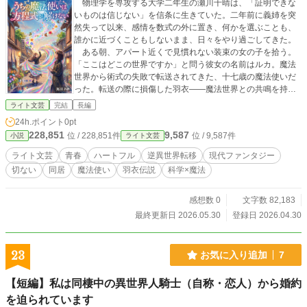
物理学を専攻する大学二年生の瀬川千晴は、「証明できな
いものは信じない」を信条に生きていた。二年前に義姉を突
然失って以来、感情を数式の外に置き、何かを選ぶことも、
誰かに近づくこともしないまま、日々をやり過ごしてきた。
ある朝、アパート近くで見慣れない装束の女の子を拾う。
「ここはどこの世界ですか」と問う彼女の名前はルカ。魔法
世界から術式の失敗で転送されてきた、十七歳の魔法使いだ
った。転送の際に損傷した羽衣——魔法世界との共鳴を持つ
装束——を失ったルカは、元の世界へ帰る手段を持たない。
ライト文芸
完結
長編
「とりあえず今夜だけ」と部屋に連れて帰ったはずが、いつ
24h.ポイント
0pt
のまにかふたりの暮らしが始まる。 電灯を「魔法みたいで
228,851
9,587
位 / 228,851件
位 / 9,587件
小説
ライト文芸
す」と言い、コンビニに感動し、口癖の「でも……」で千晴
の問いに切り込んでくるルカ。その目を通して、千晴は自分
ライト文芸
青春
ハートフル
逆異世界転移
現代ファンタジー
がずっと証明を理由に遠ざけてきたものに、少しずつ気づか
切ない
同居
魔法使い
羽衣伝説
科学×魔法
されていく。 やがて千晴は、世界中に残る羽衣伝説と量子力
学の仮説が交差する夜に、一つの問いに辿り着く——証明で
きなかったのではなく、言葉をまだ持っていなかっただけで
感想数 0
文字数 82,183
はないか、と。 満月の夜、損傷した羽衣が月光に共鳴し、
最終更新日 2026.05.30
登録日 2026.04.30
元の世界への裂け目が開く。帰れる。帰れるのに——ルカは
初めて、迷わずに言った。 「でも——ここにいたい」
23
お気に入り追加
7
【短編】私は同棲中の異世界人騎士（自称・恋人）から婚約
を迫られています