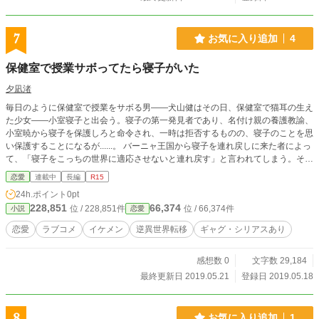
7
お気に入り追加
4
保健室で授業サボってたら寝子がいた
夕凪渚
毎日のように保健室で授業をサボる男――犬山健はその日、保健室で猫耳の生え
た少女――小室寝子と出会う。寝子の第一発見者であり、名付け親の養護教諭、
小室暁から寝子を保護しろと命令され、一時は拒否するものの、寝子のことを思
い保護することになるが......。 バーニャ王国から寝子を連れ戻しに来た者によっ
て、「寝子をこっちの世界に適応させないと連れ戻す」と言われてしまう。そん
な事実を健は最初皆に隠し通し、一人で全てやろうとしていたが、最終的にいろ
恋愛
連載中
長編
R15
いろな人にバレてしまう。そこから寝子の真実を知った者だけが集まり、寝子を
24h.ポイント
0pt
世界に適応させるための"適応計画"がスタートしたのだった。
228,851
66,374
位 / 228,851件
位 / 66,374件
小説
恋愛
恋愛
ラブコメ
イケメン
逆異世界転移
ギャグ・シリアスあり
感想数 0
文字数 29,184
最終更新日 2019.05.21
登録日 2019.05.18
8
お気に入り追加
1