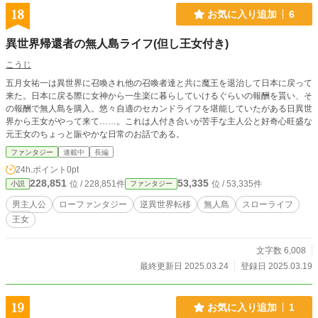
18
お気に入り追加
6
異世界帰還者の無人島ライフ(但し王女付き)
こうじ
五月女祐一は異世界に召喚され他の召喚者達と共に魔王を退治して日本に戻って
来た。日本に戻る際に女神から一生楽に暮らしていけるぐらいの報酬を貰い、そ
の報酬で無人島を購入。悠々自適のセカンドライフを堪能していたがある日異世
界から王女がやって来て……。これは人付き合いが苦手な主人公と好奇心旺盛な
元王女のちょっと賑やかな日常のお話である。
ファンタジー
連載中
長編
24h.ポイント
0pt
228,851
53,335
位 / 228,851件
位 / 53,335件
小説
ファンタジー
男主人公
ローファンタジー
逆異世界転移
無人島
スローライフ
王女
文字数 6,008
最終更新日 2025.03.24
登録日 2025.03.19
19
お気に入り追加
1