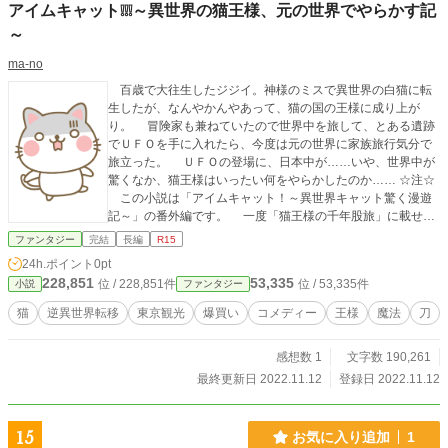
アイムキャット❕❕❕～異世界の猫王様、元の世界でやらかす記
～
ma-no
百歳で大往生したジジイ。神様のミスで異世界の白猫に転
生したが、なんやかんやあって、猫の国の王様に成り上が
り。 冒険家も兼ねていたので世界中を旅して、とある遺跡
でＵＦＯを手に入れたら、今度は元の世界に家族旅行気分で
旅立った。 ＵＦＯの登場に、日本中が……いや、世界中が
驚くなか、猫王様はいったい何をやらかしたのか…… ☆注☆
この小説は「アイムキャット！～異世界キャット驚く漫遊
記～」の番外編です。 一度「猫王様の千年股旅」に載せた
のですが、趣旨が違う上に一年が長くなりすぎたのでこちら
ファンタジー
完結
長編
R15
にお引越しとなりました。 できるだけ初めての方でも読め
24h.ポイント
0pt
るように書いているつもりですが、わからない点もあります
228,851
53,335
位 / 228,851件
位 / 53,335件
小説
ファンタジー
ので、最初に登場人物紹介を追加しております。 それと引
っ越しだけでは味気ないので、最後に一話だけ新しい話も追
猫
逆異世界転移
東京観光
爆買い
コメディー
王様
魔法
刀
加しております。
感想数 1
文字数 190,261
最終更新日 2022.11.12
登録日 2022.11.12
15
お気に入り追加
1