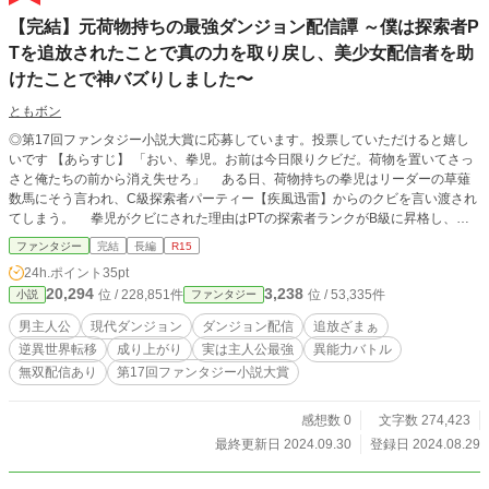
【完結】元荷物持ちの最強ダンジョン配信譚 ～僕は探索者P
Tを追放されたことで真の力を取り戻し、美少女配信者を助
けたことで神バズりしました〜
ともボン
◎第17回ファンタジー小説大賞に応募しています。投票していただけると嬉し
いです 【あらすじ】 「おい、拳児。お前は今日限りクビだ。荷物を置いてさっ
さと俺たちの前から消え失せろ」 ある日、荷物持ちの拳児はリーダーの草薙
数馬にそう言われ、C級探索者パーティー【疾風迅雷】からのクビを言い渡され
てしまう。 拳児がクビにされた理由はPTの探索者ランクがB級に昇格し、ダ
ンジョン内で専用カメラを使っての配信活動がダンジョン協会から認可されると
ファンタジー
完結
長編
R15
草薙数馬が確信したからだ。 そうなると【疾風迅雷】は顔出しで探索配信活
24h.ポイント
35pt
動をすることになるので、草薙数馬は身元不明で記憶喪失だった拳児の存在自体
20,294
3,238
位 / 228,851件
位 / 53,335件
小説
ファンタジー
が自分たちの今後の活動に支障が出ると考えたのである。 もちろん、拳児は
クビを撤回するように草薙数馬に懇願した。 だが草薙数馬と他のメンバーた
男主人公
現代ダンジョン
ダンジョン配信
追放ざまぁ
ちは聞く耳を持たず、それどころか日頃からの鬱憤を晴らすように拳児に暴力を
逆異世界転移
成り上がり
実は主人公最強
異能力バトル
働いてダンジョン内に置き去りにしてしまう。 しかし、このときの草薙数馬
無双配信あり
第17回ファンタジー小説大賞
たちは知らなかった。 実は今まで自分たちが屈強な魔物を倒せていたのは、
拳児の秘められた力のおかげだったことに。 そんな拳児は追放されたあとに
秘められていた自分の真の力を取り戻し、しかもダンジョン協会の会長の孫でイ
感想数 0
文字数 274,423
ンフルエンサーのA級探索配信者の少女を助けたことで人生が一変。 上位探索
最終更新日 2024.09.30
登録日 2024.08.29
者でも倒すのが困難なイレギュラーと呼ばれる魔物たちを打ち倒し、自身もダン
ジョン協会からのサポートを受けて配信活動を始めたことで空前絶後の神バズり