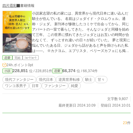
四片霞彩
書籍情報
小説家志望の私の家には、異世界から現代日本に迷い込んだ
騎士が住んでいる。 名前はジェダイド・クロムウェル。通
称・ジェダ。 新刊本が惨敗したコミケで出会ってから、同じ
アパートの一室で暮らしてきた。 そんなジェダと同棲を始め
て三年。 この世界に慣れてきたジェダとはお互いの時間が合
わなくて、 ずっとすれ違いの日々が続いていた。 夢と現実に
悩んでいたある日、ジェダから話があると声を掛けられた私
は――。 ※カクヨム、エブリスタ、ベリーズカフェにも掲載
中。1万文字程度の短編です。
恋愛
完結
ｼｮｰﾄｼｮｰﾄ
24h.ポイント
0pt
228,851
66,374
位 / 228,851件
位 / 66,374件
小説
恋愛
現代ファンタジー
現代日本
逆異世界転移
騎士
甘々
ワンコ系男子
日常
ファンタジー
純愛
文字数 9,807
最終更新日 2024.10.09
登録日 2024.10.01
23
件