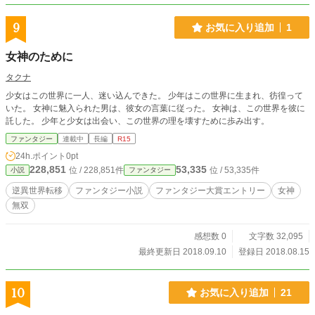
9
お気に入り追加
1
女神のために
タクナ
少女はこの世界に一人、迷い込んできた。 少年はこの世界に生まれ、彷徨って
いた。 女神に魅入られた男は、彼女の言葉に従った。 女神は、この世界を彼に
託した。 少年と少女は出会い、この世界の理を壊すために歩み出す。
ファンタジー
連載中
長編
R15
24h.ポイント
0pt
228,851
53,335
位 / 228,851件
位 / 53,335件
小説
ファンタジー
逆異世界転移
ファンタジー小説
ファンタジー大賞エントリー
女神
無双
感想数 0
文字数 32,095
最終更新日 2018.09.10
登録日 2018.08.15
10
お気に入り追加
21