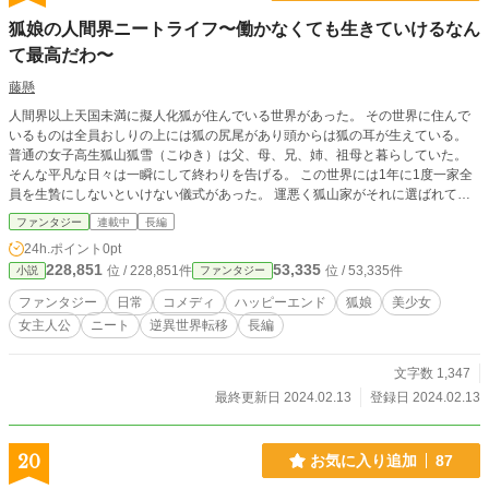
狐娘の人間界ニートライフ〜働かなくても生きていけるなん
て最高だわ〜
藤懸
人間界以上天国未満に擬人化狐が住んでいる世界があった。 その世界に住んで
いるものは全員おしりの上には狐の尻尾があり頭からは狐の耳が生えている。
普通の女子高生狐山狐雪（こゆき）は父、母、兄、姉、祖母と暮らしていた。
そんな平凡な日々は一瞬にして終わりを告げる。 この世界には1年に1度一家全
員を生贄にしないといけない儀式があった。 運悪く狐山家がそれに選ばれてし
まう。 狐雪は死にたくなかった。その事を兄に伝える。すると1つだけこの生贄
ファンタジー
連載中
長編
から逃れる方法があるという。それは人間界に転移するという方法だった。 け
24h.ポイント
0pt
れども兄は1日に1人しか人間界に転移されることができない。 なので一番下の
228,851
53,335
位 / 228,851件
位 / 53,335件
小説
ファンタジー
狐雪だけが人間界に行き運命から逃れることになった。 その後狐雪は人間界で
黛悠乃（まゆずみゆうだい）に拾われ居候となる。 しかし狐雪はあることに気
ファンタジー
日常
コメディ
ハッピーエンド
狐娘
美少女
づいた。「居候していればこのまま働かずに生きていけるのでは？」と。 悠乃
女主人公
ニート
逆異世界転移
長編
が料理や洗濯の家事をしてくれるし、悠乃の妻の一葉が外で働いてお金を稼いで
くれているからだ。 そうして狐雪は家事すらしないニートとなった。しかし、
悠乃は狐雪がニートであることが許せない。何とかしてでも働かせたい。 果た
文字数 1,347
して狐雪はニートライフを貫くことができるのか？
最終更新日 2024.02.13
登録日 2024.02.13
20
お気に入り追加
87