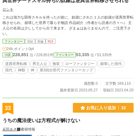
異世界チートスキル持ちの奴隷は逆異世界転移させられる
ロシキ
これは強力な固有スキルを持ったが故に、奴隷にされた１人の奴隷が逆異世界転
移させられ、崩壊した世界で暮らす物語 作品紹介（作者から読者の方々へ） 主
人公の名前は少ししてから出て来ます。 ざまぁはありませんので、ご注意下さ
い。
ファンタジー
完結
長編
R15
24h.ポイント
0pt
228,851
53,335
位 / 228,851件
位 / 53,335件
小説
ファンタジー
逆異世界転移
男主人公
無双
ローファンタジー
崩壊した現代
現代
神獣
神
第3回次世代ファンタジーカップ
感想数 0
文字数 169,110
最終更新日 2023.05.27
登録日 2023.04.20
22
お気に入り追加
32
うちの魔法使いは方程式が解けない
嶌田あき
書籍情報