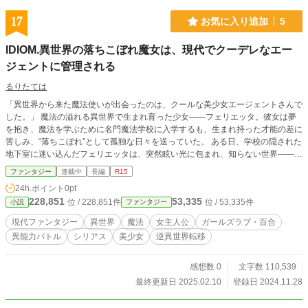
17
お気に入り追加
5
IDIOM.異世界の落ちこぼれ魔女は、現代でクーデレなエー
ジェントに管理される
るりたては
「異世界から来た魔法使いが出会ったのは、クールな美少女エージェントさんで
した。」 魔法の溢れる異世界で生まれ育った少女――フェリエッタ。彼女は夢
を抱き、魔法を学ぶために名門魔法学校に入学するも、生まれ持った才能の差に
苦しみ、“落ちこぼれ”として孤独な日々を送っていた。 ある日、学校の隠された
地下室に迷い込んだフェリエッタは、突然眩い光に包まれ、知らない世界――現
代日本へと飛ばされてしまう。 混乱するフェリエッタの前に現れたのは、冷静
ファンタジー
連載中
長編
R15
沈着な少女――黒薙唯月。 異世界から迷い込んでくる移入物を”管理”する秘密組
24h.ポイント
0pt
織のエージェントである黒薙は、フェリエッタにとある提案をする。 ――それ
228,851
53,335
位 / 228,851件
位 / 53,335件
小説
ファンタジー
は、世界線が交錯するこの地で、自分の“バディ”にならないかというものだっ
た。 交わるはずのなかった二つの世界。冷徹なエージェントとあわてんぼの魔
現代ファンタジー
異世界
魔法
女主人公
ガールズラブ・百合
女。彼女たちの出会いは、少女たちの運命は少しずつ変えていく。 ********** 初
異能力バトル
シリアス
美少女
逆異世界転移
投稿作品です。良ければ感想や評価などもお待ちしております！ この作品はな
ろうにも投稿しています
感想数 0
文字数 110,539
最終更新日 2025.02.10
登録日 2024.11.28