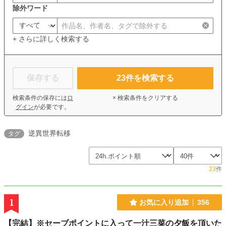
除外ワード
+ さらに詳しく検索する
保存する
23
件を検索する
検索条件の保存には
ロ
× 検索条件をクリアする
グイン
が必要です。
逆異世界転移
タグ
23
件
1
お気に入り追加
356
【完結】※セーブポイントに入って一汁三菜の夕飯を頂いた