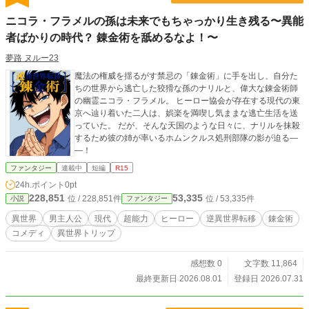
ニコラ・フラメルの孫は未来でもちゃっかり生き残る〜異能
者ばかりの時代？ 錬金術を舐めるなよ！〜
夢路 ヌルー23
魔法の権威を揺るがす禁忌の「錬金術」に手を出し、自分た
ちの世界から逃亡した狡猾な孫のナリルと、偉大な錬金術師
の幽霊ニコラ・フラメル。 ヒーロー協会が存在する現代の東
京へ辿り着いた二人は、娯楽を満喫し気ままな逃亡生活を送
っていた。 だが、そんな天国のような日々に、ナリルを抹殺
するため彼の姉が率いるホムンクルス処刑部隊の影が迫る―
―！
ファンタジー
連載中
短編
R15
24h.ポイント
0pt
228,851
53,335
位 / 228,851件
位 / 53,335件
小説
ファンタジー
異世界
男主人公
現代
超能力
ヒーロー
逆異世界転移
錬金術
コメディ
異世界トリップ
感想数 0
文字数 11,864
最終更新日 2026.08.01
登録日 2026.07.31