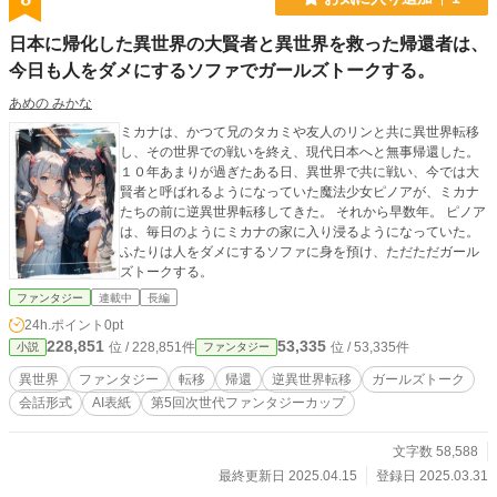
日本に帰化した異世界の大賢者と異世界を救った帰還者は、
今日も人をダメにするソファでガールズトークする。
あめの みかな
ミカナは、かつて兄のタカミや友人のリンと共に異世界転移
し、その世界での戦いを終え、現代日本へと無事帰還した。
１０年あまりが過ぎたある日、異世界で共に戦い、今では大
賢者と呼ばれるようになっていた魔法少女ピノアが、ミカナ
たちの前に逆異世界転移してきた。 それから早数年。 ピノア
は、毎日のようにミカナの家に入り浸るようになっていた。
ふたりは人をダメにするソファに身を預け、ただただガール
ズトークする。
ファンタジー
連載中
長編
24h.ポイント
0pt
228,851
53,335
位 / 228,851件
位 / 53,335件
小説
ファンタジー
異世界
ファンタジー
転移
帰還
逆異世界転移
ガールズトーク
会話形式
AI表紙
第5回次世代ファンタジーカップ
文字数 58,588
最終更新日 2025.04.15
登録日 2025.03.31