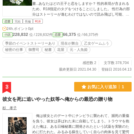
書...あなたはどの王子と恋をしますか？ 性的表現が含まれる
ため、R18指定のタグをつけることにしました。 性行為の部
分はストーリーが進むわけではないので読み飛ばし可能、タ
イトルに『性的表現あり』と記載し、ストーリーのはじめに
恋愛
完結
長編
R18
注意書も載せる予定ですので性的表現が苦手な方は安心して
24h.ポイント
0pt
性行為のシーンは読み飛ばしてください。 初作品でなかなか
228,832
66,375
位 / 228,832件
位 / 66,375件
小説
恋愛
上手く書けませんが応援よろしくお願いします。
季節のイベントストーリーあり
現在が舞台
乙女ゲームふう
秘密の仕事
御曹司
秘書
花屋
元・人魚姫
感想数 2
文字数 378,704
最終更新日 2021.04.30
登録日 2016.04.13
3
お気に入り追加
1
彼女を死に追いやった奴等へ俺からの最恐の贈り物
杉 孝子
俺は彼女とのデート中にチンピラに襲われて、瀕死の重傷
を負う。彼女は弄ばれた末に自殺してしまう。トラウマを抱
えた俺は、ある日極秘裏に開発されたという試薬を実験のた
めに打たれた。みるみる蘇生していく自らの肉体を見て驚愕