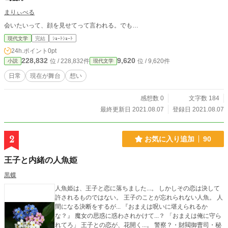
まりぃべる
会いたいって、顔を見せてって言われる。でも…
現代文学
完結
ｼｮｰﾄｼｮｰﾄ
24h.ポイント
0pt
228,832
9,620
位 / 228,832件
位 / 9,620件
小説
現代文学
日常
現在が舞台
想い
感想数 0
文字数 184
最終更新日 2021.08.07
登録日 2021.08.07
2
お気に入り追加
90
王子と内緒の人魚姫
黒蝶
人魚姫は、王子と恋に落ちました...。 しかしその恋は決して
許されるものではない。 王子のことが忘れられない人魚。 人
間になる決断をするが... 『おまえは呪いに堪えられるか
な？』 魔女の思惑に惑わされかけて...？ 「おまえは俺に守ら
れてろ」 王子との恋が、花開く...。 警察？・財閥御曹司・秘