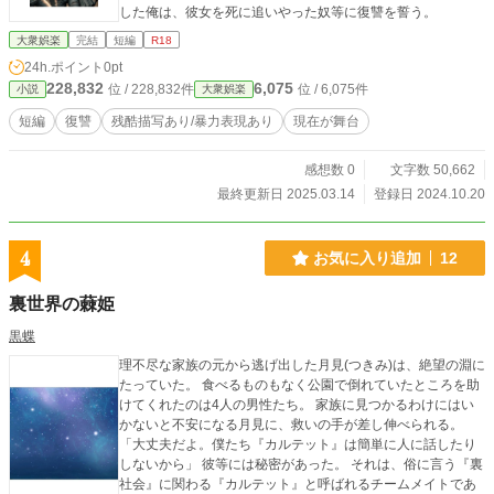
した俺は、彼女を死に追いやった奴等に復讐を誓う。
大衆娯楽
完結
短編
R18
24h.ポイント
0pt
228,832
6,075
位 / 228,832件
位 / 6,075件
小説
大衆娯楽
短編
復讐
残酷描写あり/暴力表現あり
現在が舞台
感想数 0
文字数 50,662
最終更新日 2025.03.14
登録日 2024.10.20
4
お気に入り追加
12
裏世界の蕀姫
黒蝶
理不尽な家族の元から逃げ出した月見(つきみ)は、絶望の淵に
たっていた。 食べるものもなく公園で倒れていたところを助
けてくれたのは4人の男性たち。 家族に見つかるわけにはい
かないと不安になる月見に、救いの手が差し伸べられる。
「大丈夫だよ。僕たち『カルテット』は簡単に人に話したり
しないから」 彼等には秘密があった。 それは、俗に言う『裏
社会』に関わる『カルテット』と呼ばれるチームメイトであ