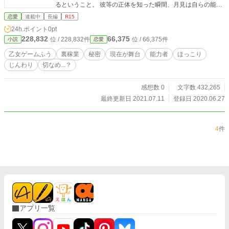
るということ。 彼等の正体を知った瞬間、月見は自らの能力
を使いながら共に蕀の道を突き進んでいくことになる。 「こ
恋愛
連載中
長編
R15
れから先、一緒にどこまでも堕ちてくれる？」 星空の下、彼
24h.ポイント
0pt
と真実の愛を誓う。 ──さあ、あなたは誰の手をとります
228,832
66,375
位 / 228,832件
位 / 66,375件
小説
恋愛
か？ ※念のためR-15指定にしてあります。
乙女ゲームふう
裏稼業
秘密
現在が舞台
能力者
ほっこり
じんわり
切なめ...？
感想数 0
文字数 432,265
最終更新日 2021.07.11
登録日 2020.06.27
4
件
アプリ一覧