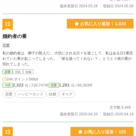
最終更新日 2024.05.26
登録日 2024.05.26
12
お気に入り追加
1,020
婚約者の番
毛蟹
私の婚約者は、獅子の獣人だ。 大切にされる日々を過ごして、私はある日1番恐
れていた事が起こってしまった。 「彼を譲ってくれない？」 とうとう彼の番が
現れてしまった。
恋愛
完結
短編
24h.ポイント
568pt
2,322
1,281
位 / 228,747件
位 / 66,363件
小説
恋愛
恋愛
ハッピーエンド
結婚
ギャグ
文字数 6,449
最終更新日 2020.04.20
登録日 2020.04.19
13
お気に入り追加
122