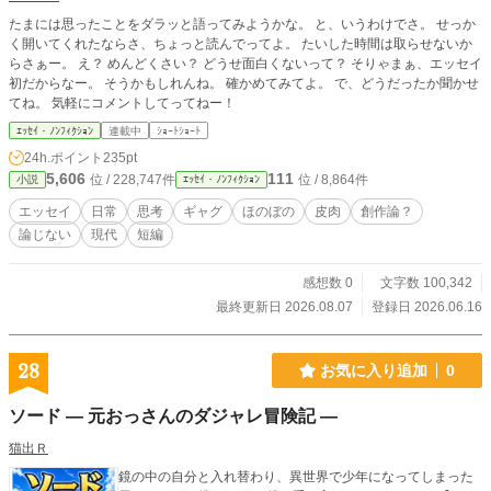
たまには思ったことをダラッと語ってみようかな。 と、いうわけでさ。 せっか
く開いてくれたならさ、ちょっと読んでってよ。 たいした時間は取らせないか
らさぁー。 え？ めんどくさい？ どうせ面白くないって？ そりゃまぁ、エッセイ
初だからなー。 そうかもしれんね。 確かめてみてよ。 で、どうだったか聞かせ
てね。 気軽にコメントしてってねー！
ｴｯｾｲ・ﾉﾝﾌｨｸｼｮﾝ
連載中
ｼｮｰﾄｼｮｰﾄ
24h.ポイント
235pt
5,606
111
位 / 228,747件
位 / 8,864件
小説
ｴｯｾｲ・ﾉﾝﾌｨｸｼｮﾝ
エッセイ
日常
思考
ギャグ
ほのぼの
皮肉
創作論？
論じない
現代
短編
感想数 0
文字数 100,342
最終更新日 2026.08.07
登録日 2026.06.16
28
お気に入り追加
0
ソード ― 元おっさんのダジャレ冒険記 ―
猫出Ｒ
鏡の中の自分と入れ替わり、異世界で少年になってしまった