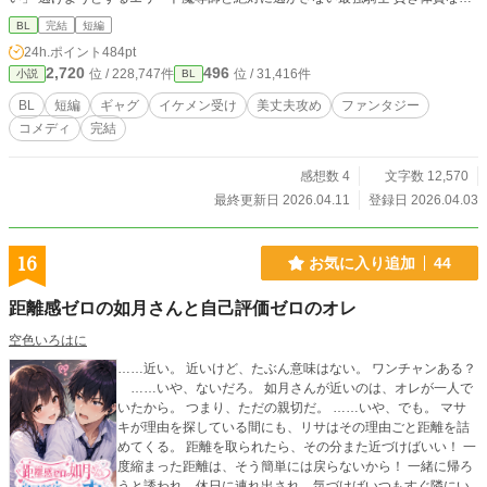
が捕まる強制恋愛コメディのつもりです！！
BL
完結
短編
24h.ポイント
484pt
2,720
496
位 / 228,747件
位 / 31,416件
小説
BL
BL
短編
ギャグ
イケメン受け
美丈夫攻め
ファンタジー
コメディ
完結
感想数 4
文字数 12,570
最終更新日 2026.04.11
登録日 2026.04.03
16
お気に入り追加
44
距離感ゼロの如月さんと自己評価ゼロのオレ
空色いろはに
……近い。 近いけど、たぶん意味はない。 ワンチャンある？
……いや、ないだろ。 如月さんが近いのは、オレが一人で
いたから。 つまり、ただの親切だ。 ……いや、でも。 マサ
キが理由を探している間にも、リサはその理由ごと距離を詰
めてくる。 距離を取られたら、その分また近づけばいい！ 一
度縮まった距離は、そう簡単には戻らないから！ 一緒に帰ろ
うと誘われ、休日に連れ出され、気づけばいつもすぐ隣にい