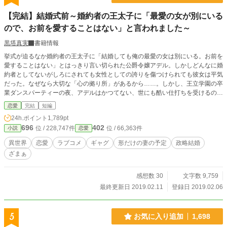
【完結】結婚式前～婚約者の王太子に「最愛の女が別にいる
ので、お前を愛することはない」と言われました～
黒塔真実
書籍情報
挙式が迫るなか婚約者の王太子に「結婚しても俺の最愛の女は別にいる。お前を
愛することはない」とはっきり言い切られた公爵令嬢アデル。しかしどんなに婚
約者としてないがしろにされても女性としての誇りを傷つけられても彼女は平気
だった。なぜなら大切な「心の拠り所」があるから……。しかし、王立学園の卒
業ダンスパーティーの夜、アデルはかつてない、世にも酷い仕打ちを受けるのだ
った―― ※神視点。■なろうにも別タイトルで重複投稿←【ジャンル日間4
恋愛
完結
短編
位】。
24h.ポイント
1,789pt
696
402
位 / 228,747件
位 / 66,363件
小説
恋愛
異世界
恋愛
ラブコメ
ギャグ
形だけの妻の予定
政略結婚
ざまぁ
感想数 30
文字数 9,759
最終更新日 2019.02.11
登録日 2019.02.06
5
お気に入り追加
1,698