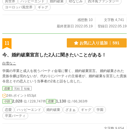
異世界
ハッピーエンド
婚約破棄
幼なじみ
西洋風ファンタジー
ヨーロッパ風世界
ギャグ
感想数 10
文字数 4,741
最終更新日 2022.05.19
登録日 2022.05.19
11
お気に入り追加
591
今、婚約破棄宣言した2人に聞きたいことがある！
白雪なこ
学園の卒業と成人を祝うパーティ会場に響く、婚約破棄宣言。 婚約破棄された
貴族令嬢は現れないが、代わりにパーティの主催者が、婚約破棄を宣言した貴族
令息とその恋人という当事者の2名と話をし出した。
恋愛
完結
短編
24h.ポイント
653pt
2,028
1,130
位 / 228,747件
位 / 66,363件
小説
恋愛
恋愛
ハッピーエンド
婚約破棄
ざまぁ
ギャグ
学園
卒業パーティ
文字数 9,654