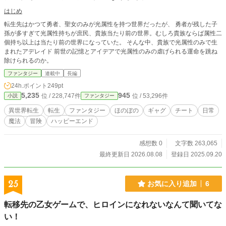
はじめ
転生先はかつて勇者、聖女のみが光属性を持つ世界だったが、 勇者が残した子
孫が多すぎて光属性持ちが庶民、貴族当たり前の世界。むしろ貴族ならば属性二
個持ち以上は当たり前の世界になっていた。 そんな中、貴族で光属性のみで生
まれたアデレイド 前世の記憶とアイデアで光属性のみの虐げられる運命を跳ね
除けられるのか。
ファンタジー
連載中
長編
24h.ポイント
249pt
5,235
945
位 / 228,747件
位 / 53,296件
小説
ファンタジー
異世界転生
転生
ファンタジー
ほのぼの
ギャグ
チート
日常
魔法
冒険
ハッピーエンド
感想数 0
文字数 263,065
最終更新日 2026.08.08
登録日 2025.09.20
25
お気に入り追加
6
転移先の乙女ゲームで、ヒロインになれないなんて聞いてな
い！