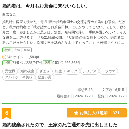
婚約者は、今月もお茶会に来ないらしい。
白雪なこ
婚約時に両家で決めた、毎月1回の婚約者同士の交流を深める為のお茶会。だけ
ど、私の婚約者は「彼が認めるお茶会日和」にしかやってこない。そして、数ヶ
月に一度、参加したかと思えば、無言。短時間で帰り、手紙を置いていく。そん
な彼を……許せる？ ＊6/21続編公開。「幼馴染の王女殿下は私の元婚約者に
激おこだったらしい。次期女王を舐めんなよ！ですって。」 ＊外部サイトにも
掲載しています。（1日だけですが総合日間1位）
恋愛
完結
短編
24h.ポイント
1,583pt
798
461
位 / 228,747件
位 / 66,363件
小説
恋愛
異世界
婚約破棄
ざまぁ
転生
ギャグ
シリアス
トラウマ
タルトケーキ美味
勘違い男
感想数 13
文字数 16,515
最終更新日 2024.06.20
登録日 2024.06.20
6
お気に入り追加
371
婚約破棄されたので、王家の死亡通知を先に出しました