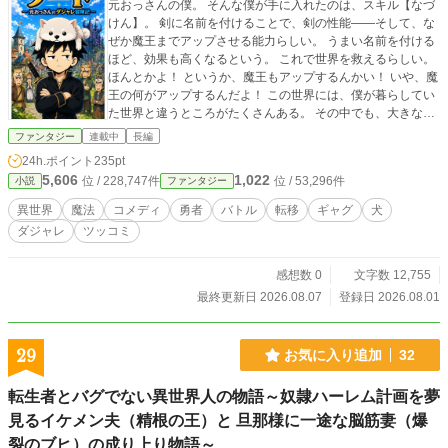
元おっさんの僕。 そんな僕が手に入れたのは、スキル【なづ
けん】。 剣に名前を付けることで、剣の性能――そして、な
ぜか魔王までアップさせる能力らしい。 うまい名前を付ける
ほど、効果も高くなるという。 これで世界を救えるらしい。
ほんとかよ！ というか、魔王もアップするんかい！ いや、魔
王の何がアップするんだよ！ この世界には、僕が暮らしてい
た世界と違うところがたくさんある。 その中でも、大きな違
いは二つ。 一つ目。 この世界の人間は、みんな頭に犬を被っ
ファンタジー
連載中
長編
ている。 比喩ではない。 少なくとも僕には、本当に犬を被っ
24h.ポイント
235pt
ているように見えるのだ。 しかし、犬に触れることはでき
5,606
1,022
位 / 228,747件
位 / 53,296件
小説
ファンタジー
ず、ほかの人には見えていないらしい。 そして、二つ目。 こ
の世界には『ツッコミ』という概念が存在しない。 もうあら
異世界
魔法
コメディ
勇者
バトル
転移
ギャグ
犬
すじの時点でツッコんじゃったよ！ こうして僕は、犬とボケ
ダジャレ
ツッコミ
ばかりの異世界で、王女救出と魔王退治へ向かうことになっ
た。 孤独なツッコミ役を続けながら……。
感想数 0
文字数 12,755
最終更新日 2026.08.07
登録日 2026.08.01
29
お気に入り追加
32
転生者とバグでない異世界人の物語～奴隷ハーレム計画を夢
見るイケメン夫（精根の王）と 旦那様に一途な脳筋妻（爆
裂のブヒ）の成り上り物語～