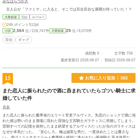
みなはらつかさ
主人公が「ファミマ」に入ると、そこでは百合百合な展開が待っていた！？
大衆娯楽
完結
ｼｮｰﾄｼｮｰﾄ
24h.ポイント
512pt
2,564
29
位 / 228,747件
位 / 6,070件
小説
大衆娯楽
百合
ギャグ
感想数 0
文字数 758
最終更新日 2026.08.07
登録日 2026.08.07
15
お気に入り追加
382
また恋人に振られたので酒に呑まれていたらゴツい騎士に求
婚していた件
月衣
また恋人に振られた魔導省のエリート官吏アルヴィス。失恋のショックで酒に溺
れた彼は勢いのまま酒場に現れた屈強な王宮騎士ガラティスに求婚してしまう。
翌朝すべての記憶を保持したまま絶望するアルヴィスだったが当のガラティスは
なぜか本気だった。 「安心しろ。俺は誠実な男だ。一度決めたことは覆さな
い」 逃げようとするエリート魔導師と絶対に逃がさない最強騎士 貢ぎ体質な男