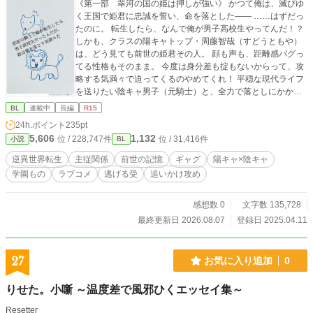
《第一部 翠河の国の姫は押しが強い》 かつて俺は、滅びゆ
く王国で姫君に忠誠を誓い、命を落とした―― ……はずだっ
たのに。 転生したら、なんで俺が男子高校生やってんだ！？
しかも、クラスの陽キャトップ・周藤智哉（すどうともや）
は、どう見ても前世の姫君その人。 顔も声も、距離感バグっ
てる性格もそのまま。 今度は身分差も掟もないからって、攻
略する気満々で迫ってくるのやめてくれ！ 平穏な現代ライフ
を送りたい陰キャ男子（元騎士）と、全力で落としにかかる
陽キャ男子（元姫）の、逆異世界転生BLギャグコメディ！
BL
連載中
長編
R15
「見つけたぞ、私の騎士。今度こそ、お前を手に入れる」
24h.ポイント
235pt
「イイエナンノコトカワカリマセン」 忠義も身分も性別も全
5,606
1,132
位 / 228,747件
位 / 31,416件
小説
BL
部飛び越えて、今日も逃げる俺と追いかける姫（男子高校
生） 《第二部 熱砂の国からの闖入者》 郁朗と智哉は、前世
逆異世界転生
主従関係
前世の記憶
ギャグ
陽キャ×陰キャ
の想いを飛び越え、ついに結ばれた。 そして迎える高校二年
学園もの
ラブコメ
逃げる受
追いかけ攻め
生、健全な男子高校生同士として、健全な交際を続けるはず
だったが—— 「見つけたぞ姫！ 今度こそお前を手に入れ
る！」 「もしかして、あいつは！？」 「……誰だっけ？」
感想数 0
文字数 135,728
熱砂の風と共に転校してきた、前世関係者。 千隼と翠瑶姫の
最終更新日 2026.08.07
登録日 2025.04.11
過去の因縁が、また一つ紐解かれる。 《第三部 見上げる
星》 高校三年生、受験生。 郁朗は大学進学、智哉は海外留学
志望。 進路が別れ、クラスも別々になった。 そんな中、見つ
27
お気に入り追加
0
けた二人の秘密基地、塔屋。 卒業までの短い間、絆を深める
物語。 ※残酷描写あり ※本作は、前世では男女、現代では男
りせた。小噺 ～温度差で風邪ひくエッセイ集～
子同士の恋愛を描いています。
Resetter