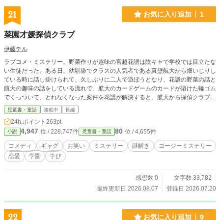
21
お気に入り追加
1
菜園才媛探偵クラブ
伊藤テル
ラブコメ・ミステリー。野菜作りが趣味の宮越花譜は陰キャで学校では目立たな
い生徒だった。ある日、幼馴染でクラスの人気者である真壁航大から畑いじりし
ている時に話し掛けられて、久しぶりに二人で遊ぼうとなり、花譜の野菜の話と
航大の趣味の話をしている流れで、航大のカードゲームのカードが溶けた輪ゴム
でくっついて、とれなくなった案件を花譜が解決すると、航大から探偵クラブを
しようと誘われる。花譜はクラスの人気者である航大と一緒に何か活動をした
児童書・童話
連載中
長編
ら、絶対にスクールカースト上位の女子から嫉妬されると思うので断りたかった
24h.ポイント
263pt
気持ちもあったが、それはそうと花譜は航大に片想いしていて、最後は航大の圧
4,947
80
位 / 228,747件
位 / 4,655件
小説
児童書・童話
に押し負けて一緒に探偵クラブをすることに。基本的には謎依頼→畑いじり→謎
解決を繰り返す、畑いじり系コージーミステリー。
コメディ
ギャグ
お笑い
ミステリー
謎解き
コージーミステリー
恋愛
学園
学び
感想数 0
文字数 33,782
最終更新日 2026.08.07
登録日 2026.07.20
22
お気に入り追加
9