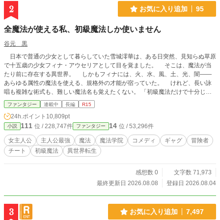
ベルズにも掲載してます。
2
お気に入り追加
95
全魔法が使える私、初級魔法しか使いません
谷元 黒
日本で普通の少女として暮らしていた雪城澪華は、ある日突然、見知らぬ草原
で十五歳の少女フィナ・アウセリアとして目を覚ました。 そこは、魔法が当
たり前に存在する異世界。 しかもフィナには、火、水、風、土、光、闇――
あらゆる属性の魔法を使える、規格外の才能が宿っていた。 けれど、長い詠
唱も複雑な術式も、難しい魔法名も覚えたくない。 「初級魔法だけで十分じゃ
ない？」 そう考えたフィナが放つのは、どこにでもあるはずの初級魔法。
ファンタジー
連載中
長編
R15
ほんの少しの火球は、複数の標的を追尾して同時に撃ち抜く。 小さな土壁
24h.ポイント
10,809pt
は、迷宮主の大規模魔法を完全に遮断する。 ただの水魔法は、巨大な魔物を
111
14
位 / 228,747件
位 / 53,296件
小説
ファンタジー
地面へ押さえつけるほど重くなる。 本人は普通に使っているつもりなのに、
そのすべてが世界の魔法理論から外れていた。 「それのどこが初級魔法なの
女主人公
主人公最強
魔法
魔法学院
コメディ
ギャグ
冒険者
よ！」 理論派の少年レオン、眠たげな静寂魔法使いネム、自称一番弟子のリ
チート
初級魔法
異世界転生
リカ、負けず嫌いな黒級主席エルナ。 仲間たちにツッコまれ、呆れられ、時
には崇拝されながら、フィナは魔法学院で新しい生活を始めていく。 しか
し、彼女の魔法へ反応する古代施設、黒い紋章を持つ謎の侵入者、そして告げら
感想数 0
文字数 71,973
れた「原初魔法」という言葉。 フィナの力は、ただ全属性を使えるだけの才
最終更新日 2026.08.08
登録日 2026.08.04
能ではなかった。 最強なのに天然。 規格外なのに無自覚。 世界最強級の
少女が、初級魔法だけで魔法学院の常識も、強大な魔物も、古代から続く謎も吹
き飛ばしていく。 爽快バトルと仲間たちの掛け合いで描く、最強女性主人公
3
お気に入り追加
7,497
の異世界魔法学院ファンタジー。