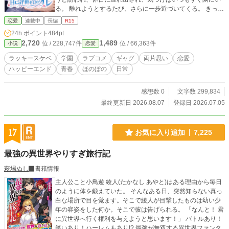
る。 離れようとするたび、さらに一歩近づいてくる。 きっか
けは、助けたつもりもなかった一言。 明るくて、可愛くて、
恋愛
連載中
長編
R15
誰にでも好かれる人気者のリサ。 でも勉強はだいぶ苦手で、
24h.ポイント
484pt
意外とポンコツ。 マサキに近づきすぎて、あとから少し照れ
2,720
1,489
位 / 228,747件
位 / 66,363件
小説
恋愛
ている。
ラッキースケベ
学園
ラブコメ
ギャグ
両片思い
恋愛
ハッピーエンド
青春
ほのぼの
日常
感想数 0
文字数 299,834
最終更新日 2026.08.07
登録日 2026.07.05
17
お気に入り追加
7,225
最強の異世界やりすぎ旅行記
萩場ぬし
書籍情報
主人公こと小鳥遊 綾人(たかなし あやと)はある理由から毎日
のように体を鍛えていた。 そんなある日、突然知らない真っ
白な場所で目を覚ます。そこで綾人が目撃したものは幼い少
年の容姿をした何か。そこで彼は告げられる。 「なんと！ 君
に異世界へ行く権利を与えようと思います！」 バトルあり！
笑いあり！ハーレムもあり!? 最強が無双する異世界ファンタ