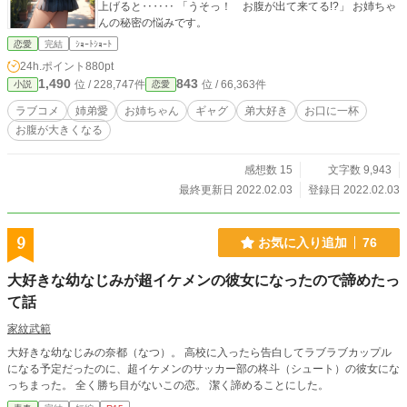
上げると‥‥‥ 「うそっ！ お腹が出て来てる!?」 お姉ちゃ
んの秘密の悩みです。
恋愛
完結
ｼｮｰﾄｼｮｰﾄ
24h.ポイント
880pt
1,490
843
位 / 228,747件
位 / 66,363件
小説
恋愛
ラブコメ
姉弟愛
お姉ちゃん
ギャグ
弟大好き
お口に一杯
お腹が大きくなる
感想数 15
文字数 9,943
最終更新日 2022.02.03
登録日 2022.02.03
9
お気に入り追加
76
大好きな幼なじみが超イケメンの彼女になったので諦めたっ
て話
家紋武範
大好きな幼なじみの奈都（なつ）。 高校に入ったら告白してラブラブカップル
になる予定だったのに、超イケメンのサッカー部の柊斗（シュート）の彼女にな
っちまった。 全く勝ち目がないこの恋。 潔く諦めることにした。