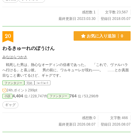
感想数 1
文字数 23,567
最終更新日 2023.03.30
登録日 2018.05.07
20
お気に入り追加
0
わるきゅーれのぼうけん
みなはらつかさ
戦死した男は、熱心なオーディンの信者であった。 「これで、ヴァルハラ
へ行ける」と喜ぶ彼。 男の前に、ワルキューレが現れ――。 ……とか真面
目なこと書いてるけど、ギャグです。
ファンタジー
完結
ｼｮｰﾄｼｮｰﾄ
24h.ポイント
299pt
4,404
764
位 / 228,747件
位 / 53,296件
小説
ファンタジー
ギャグ
感想数 0
文字数 466
最終更新日 2026.08.07
登録日 2026.08.07