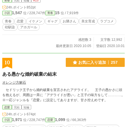
青春
完結
短編
R15
24h.ポイント
852pt
1,547
15
位 / 228,747件
位 / 7,919件
小説
青春
青春
恋愛
イケメン
ギャグ
お隣さん
美女育成
ラブコメ
幼馴染
アホガール
感想数 3
文字数 12,992
最終更新日 2020.10.05
登録日 2020.10.01
10
お気に入り追加
257
ある愚かな婚約破棄の結末
オレンジ方解石
セドリック王子から婚約破棄を宣言されたアデライド。 王子の愚かさに頭
を抱えるが、周囲は一斉に「アデライドが悪い」と王子の味方をして…………。
※一応ジャンルを『恋愛』に設定してありますが、甘さ控えめです。
恋愛
完結
短編
24h.ポイント
674pt
1,971
1,099
位 / 228,747件
位 / 66,363件
小説
恋愛