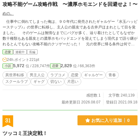
攻略不能ゲーム攻略作戦 〜濃厚ホモエンドを回避せよ！〜
めの。
仕事中に倒れてしまった俺は、９０年代に発売されたギャルゲー『水玉ハッピ
ーステップ♪』の世界に転移し、主人公の親友である古井戸ほまれとして目を覚
ました。 そのゲームは無情なまでにバグが多く、辿り着けたとしてもなぜか
数十種類もある親友との濃厚ホモバッドエンドを迎えてしまう現代まで語り継が
れるとんでもない攻略不能のクソゲーだった！ 元の世界に帰る条件は何でも
いいからエンディングを迎えること。すなわちバッドエンドでもOKというわけ
恋愛
連載中
長編
だがホモエンドだけは絶対に嫌だ！ これは、役に立たないサポートキャラと
24h.ポイント
221pt
共に迫りくるバグを避けつつ主人公と適度な距離を取った上で、誰でもいいから
5,972
2,829
位 / 228,747件
位 / 66,363件
小説
恋愛
ヒロインとくっつける。そんなミッションをノーマルな俺が嘆き疲弊しながらこ
なしていく悲しい物語である。 ※小説家になろう様、カクヨム様にも掲載させ
異世界転移
男主人公
ラブコメ
恋愛
ギャルゲー
青春
ていただいています。
スクールラブ
ギャグ
切ない
片思い
感想数 1
文字数 240,139
最終更新日 2026.08.07
登録日 2021.09.18
31
お気に入り追加
0
ツッコミ王決定戦！