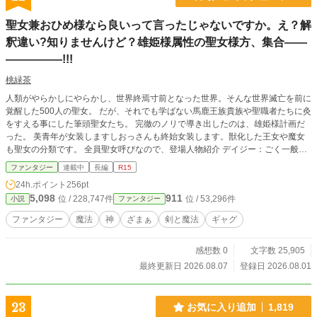
聖女兼おひめ様なら良いって言ったじゃないですか。え？解
釈違い?知りませんけど？雄姫様属性の聖女様方、集合――
―――――!!!
桃緑茶
人類がやらかしにやらかし、世界終焉寸前となった世界。そんな世界滅亡を前に
覚醒した500人の聖女。 だが、それでも学ばない馬鹿王族貴族や聖職者たちに灸
をすえる事にした筆頭聖女たち。 完徹のノリで導き出したのは、雄姫様計画だ
った。 美青年が女装しますしおっさんも終始女装します。獣化した王女や魔女
も聖女の分類です。 全員聖女呼びなので、登場人物紹介 デイジー：ごく一般的
な()新聞記者の女性。鏡の加護の聖女。 聖女エヴァンス：ファインブルク王国の
ファンタジー
連載中
長編
R15
侯爵で白銀の髪と金眼の180㎝の男性。精霊の加護以前にフィジカルが強い。筋
24h.ポイント
256pt
肉密度は雄姫様の中で4番目だがパワーはトップクラス。 不愛想だが変な所でフ
5,098
911
位 / 228,747件
位 / 53,296件
小説
ファンタジー
ットワークが軽い。 聖女ヴィルヘルム：グリンホルン共和国の王子。190㎝のが
っしりした体躯の22歳男性。盾の加護の聖女。深みのある真っ赤な紅色の髪と
ファンタジー
魔法
神
ざまぁ
剣と魔法
ギャグ
深碧の瞳。 自国のとある公爵家が初夜の儀で脱糞事故を起こし、降嫁した小国
の王女を死亡させた。十数年前の王女の死の真相に激高した国と最近戦争寸前と
感想数 0
文字数 25,905
なった。 『王族貴族肛門純潔審査条例』が可決され、ヴィルヘルムが先陣を切
って検査。王族貴族皆尻を検査し戦争を回避した。 新米聖女コンラート：38歳
最終更新日 2026.08.07
登録日 2026.08.01
男性。ヴィルヘルム王子の部下。風の加護持ちの新米聖女。 カルディア国の元
公爵候補。…なのだが幼い頃から中年男性に欲情する性癖持ちかつ女性下着を愛
用している。家督は弟に譲って自国の子爵家から他国に嫁いだ経緯から、その母
23
お気に入り追加
1,819
を持つヴィルヘルム王子の補佐に。 ヴィルヘルム王子はその性癖を知ってい