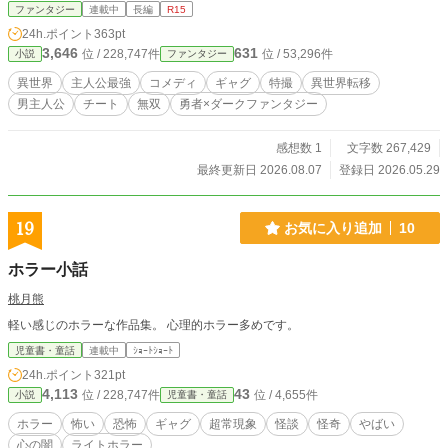
スクに赤ブリーフ、黄ばんだタンクトップ、臭い軍手、穴の空いた靴下。 見た
ファンタジー
連載中
長編
R15
目は最悪。 でも、誰かを助けるたびに確かに強くなる。 逃げたい。 関わりたく
24h.ポイント
363pt
ない。 面倒ごとはごめんだ。 それでも、目の前で困っている人を見捨てられな
3,646
631
位 / 228,747件
位 / 53,296件
小説
ファンタジー
い。 これは、演じるだけだった男が、人助けで最強ヒーローになっていく物
語。
異世界
主人公最強
コメディ
ギャグ
特撮
異世界転移
男主人公
チート
無双
勇者×ダークファンタジー
感想数 1
文字数 267,429
最終更新日 2026.08.07
登録日 2026.05.29
19
お気に入り追加
10
ホラー小話
桃月熊
軽い感じのホラーな作品集。 心理的ホラー多めです。
児童書・童話
連載中
ｼｮｰﾄｼｮｰﾄ
24h.ポイント
321pt
4,113
43
位 / 228,747件
位 / 4,655件
小説
児童書・童話
ホラー
怖い
恐怖
ギャグ
超常現象
怪談
怪奇
やばい
心の闇
ライトホラー