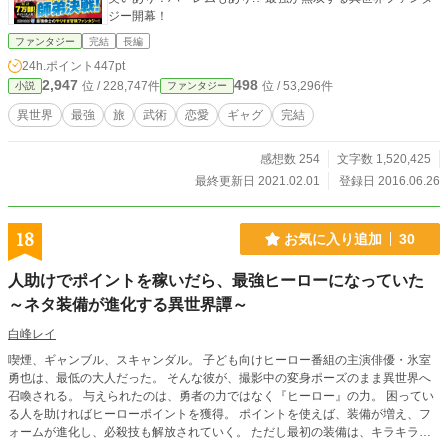
ジー開幕！
ファンタジー
完結
長編
24h.ポイント
447pt
2,947
498
位 / 228,747件
位 / 53,296件
小説
ファンタジー
異世界
最強
旅
武術
恋愛
ギャグ
完結
感想数 254
文字数 1,520,425
最終更新日 2021.02.01
登録日 2016.06.26
18
お気に入り追加
30
人助けでポイントを稼いだら、最強ヒーローになっていた
～ネタ装備が進化する異世界譚～
白峰レイ
喫煙、ギャンブル、スキャンダル。 子ども向けヒーロー番組の主演俳優・氷室
勇也は、最低の大人だった。 そんな彼が、撮影中の変身ポーズのまま異世界へ
召喚される。 与えられたのは、勇者の力ではなく『ヒーロー』の力。 困ってい
る人を助ければヒーローポイントを獲得。 ポイントを使えば、装備が増え、フ
ォームが進化し、必殺技も解放されていく。 ただし最初の装備は、キラキラマ