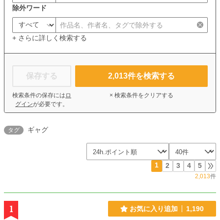
除外ワード
+ さらに詳しく検索する
保存する
2,013
件を検索する
検索条件の保存には
ロ
× 検索条件をクリアする
グイン
が必要です。
ギャグ
タグ
1
2
3
4
5
2,013
件
1
お気に入り追加
1,190