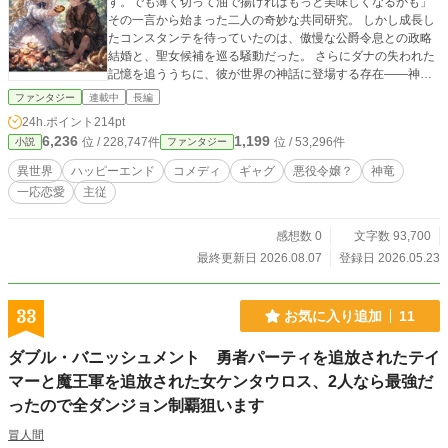
す。でも薄く切って油で揚げればもっと美味しくなるかも」
その一言から始まった二人の奇妙な共同研究。 しかし成長し
たコンスタンテを待っていたのは、傲慢な公爵令息との政略
結婚と、聖女候補を巡る騒動だった。 さらにダナの失われた
記憶を追ううちに、彼が世界の神話に登場する存在――神竜
と深く関わっていることが判明する。 「わたくしが、あなた
ファンタジー
連載中
長編
を本当の家に帰してみせますわ！」 ​たとえ、切ない別れが待
24h.ポイント
214pt
っているとしても。 大好きな従者を本当の家族の元へ帰すた
6,236
1,199
位 / 228,747件
位 / 53,296件
小説
ファンタジー
め、伯爵令嬢は今日も芋を揚げながら奔走する。
異世界
ハッピーエンド
コメディ
ギャグ
悪役令嬢？
神竜
一応恋愛
主従
感想数 0
文字数 93,700
最終更新日 2026.08.07
登録日 2026.05.23
33
お気に入り追加
11
ダブル・バニッシュメント 勇者パーティを追放されたテイ
マーと魔王軍を追放された女ケンタウロス、2人なら最強だ
ったので全ダンジョン制覇狙います
冒人間