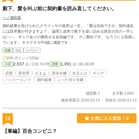
殿下、愛を叫ぶ前に契約書を読み直してください。
一ノ瀬和葉
婚約破棄を告げられたクラリッサの返答は一言。 「愛は自由ですが、契約違反
には請求書が付きますよ？」 論理と皮肉で殿下を追い詰める彼女の次の一手と
は――。 ギャグありの痛快ざまあ短編です。 ※ご都合です。 なろうにも投稿し
ています。 ６００００PV誠に感謝です
恋愛
完結
ｼｮｰﾄｼｮｰﾄ
24h.ポイント
520pt
2,537
1,391
位 / 228,747件
位 / 66,363件
小説
恋愛
恋愛
異世界
ざまぁ
悪役令嬢
女主人公
ギャグ
ハッピーエンド
婚約破棄
ぶった切り令嬢
感想数 2
文字数 1,693
最終更新日 2026.03.13
登録日 2026.03.13
14
お気に入り追加
0
【掌編】百合コンビニ？