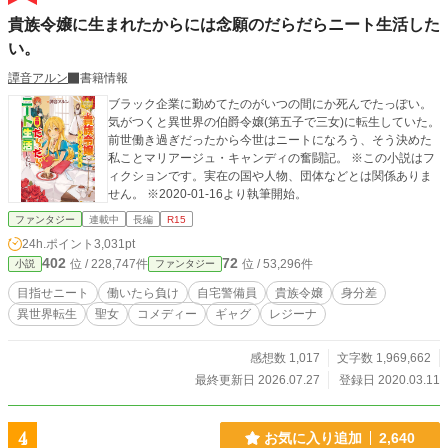
貴族令嬢に生まれたからには念願のだらだらニート生活した
い。
譚音アルン
書籍情報
ブラック企業に勤めてたのがいつの間にか死んでたっぽい。
気がつくと異世界の伯爵令嬢(第五子で三女)に転生していた。
前世働き過ぎだったから今世はニートになろう、そう決めた
私ことマリアージュ・キャンディの奮闘記。 ※この小説はフ
ィクションです。実在の国や人物、団体などとは関係ありま
せん。 ※2020-01-16より執筆開始。
ファンタジー
連載中
長編
R15
24h.ポイント
3,031pt
402
72
位 / 228,747件
位 / 53,296件
小説
ファンタジー
目指せニート
働いたら負け
自宅警備員
貴族令嬢
身分差
異世界転生
聖女
コメディー
ギャグ
レジーナ
感想数 1,017
文字数 1,969,662
最終更新日 2026.07.27
登録日 2020.03.11
4
お気に入り追加
2,640