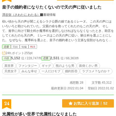
る。 聖女ベアトリス：絶世の美女。年齢不詳。 世界の調整者。72の諸侯王がひ
皇子の婚約者になりたくないので天の声に従いました
とり、序列・『総裁』、邪視の魔女。 百数十年前の魔女狩り最盛期。最も多く
の人間を殺害し、神が選定した聖女をも殺害した、凶悪な経歴の持ち主。神の腹
澤谷弥（さわたに わたる）
書籍情報
心である先代バーンベルク侯爵に聖女されて不服だが子供に弱い。 聖女マグノ
幼い頃から天の声が聞こえるシラク公爵の娘であるミレーヌ。 この天の声には
リア：バルバス二重王国王女のコボルト族18歳の女性。 神獣エレシュカの加
いろいろと助けられていた。父親の命を救ってくれたのもこの天の声。 そし
護を得ており発動時の全長5m。れっきとした女性。 コボルト族の特性から非常
て、進学に向けて騎士科か魔導科を選択しなければならなくなったとき、助言を
に好戦的。 フォクス・フェイス子爵令嬢：王女の侍女兼通訳。蜂蜜を煮詰めた
してくれたのも天の声。 ミレーヌはこの天の声に従い、騎士科を選ぶことにし
ような金髪。神獣エレシュカの使い魔を召喚可能。狐属。 ウィロー：騎士爵を
た。 なぜなら、魔導科を選ぶと、皇子の婚約者という立派な役割がもれなくつ
持つフォクスの運命の番。今回侍女枠で王太子を牽制。紺色の髪と柳色の瞳の猫
いてきてしまうからだ。 ※完結しました。新年早々、クスっとしていただけた
属。 メフメト国王：魔障の影響で病床に伏す。今回の雄姫様集結に合意 ヤルム
恋愛
完結
短編
R15
ら幸いです。軽くお読みください。
王子：18歳男性。女好きの馬鹿王子。 ムラト王子：16歳男性。しっかり者の第
24h.ポイント
255pt
二王子。 変態成分多めですので、ご注意ください。
5,152
2,531
位 / 228,747件
位 / 66,363件
小説
恋愛
異世界
ファンタジー
ギャグ
熊のような男
面倒くさい男
天然女子
みんな幸せ
一人だけモブ
婚約拒否
ラブコメ？なのか？
感想数 28
文字数 45,312
最終更新日 2022.01.04
登録日 2022.01.02
24
お気に入り追加
52
光属性が多い世界で光属性になりました