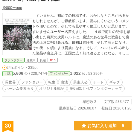
@000ーooo
すいません。初めての投稿です。おかしなところがあるか
もしれませんが、ご容赦願います。読みにくいというコメン
トを頂いたので、少しでも見やすく修正したいと思います。
すいませんユーザー名変えました。 ４歳で前世の記憶を思
い出した農家の次男ハルトは、魔法のある世界に歓喜して魔
法の上達に明け暮れる。最初は冒険者、そして商人になり、
その後、功績により貴族になる。そして、ハルトの生み出し
た製品や魔道具は、王国に広く知れ渡るようになる。そし
て、それが、また新たな戦争の火種になる。 設定は10世紀
ファンタジー
連載中
長編
R15
から15世紀ぐらいのヨーロッパに似た世界と思っているので
24h.ポイント
235pt
すが、ご都合主義で書いているので、書いてるうちにかなり
5,606
1,022
位 / 228,747件
位 / 53,296件
小説
ファンタジー
違ったものになってしまっています。つじつまが合わなくて
も、異世界、創造の世界なので全然違った世界と思ってもら
異世界
ファンタジー
転生
魔法
男主人公
チート
ギャグ
えると嬉しいです。 歴史では、百年戦争の時〇〇国の貴族
ハーレム要素あり
オリジナル戦記
第6回次世代ファンタジーカップ
は〇〇国の王様だったらしいので、まして異世界、何でもあ
りかなと思っています。つじつまが合わないところは、ギャ
グの1つと思ってもらえると嬉しいです。 そしてハルトは
感想数 2
文字数 533,477
アムスム王国の貴族になる。それから他国にも領地を得る。
最終更新日 2026.08.07
登録日 2026.01.28
その過程で多くの戦争を経験する。そしてそれがまた大きな
波紋を広げる。そんな物語を書いていきたいと思います。 本
作品は、小説家になろう様にも投稿しています。 花桃がき
30
お気に入り追加
9
れいに咲いていたので写真にとって表紙にしてみました。