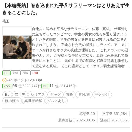
【本編完結】巻き込まれた平凡サラリーマンはとりあえず生
きることにした。
毛玉
自他共に認める平凡なサラリーマン 佐藤 真紘。 仕事帰り
に立ち寄ったコンビニで、学生の男女の後ろを通り過ぎよう
としたその瞬間、学生の男女が異世界に召喚されるのに巻き
込まれてしまう。 召喚された先の状況に、ラノベにアニメに
ゲームが好きなオタクの真紘は理解した。 これアカン方の召
喚やん。と。 だが様々な事情が重なり、真紘は死を免れて単
身旅に出ることに。 元の世界での知識と召喚者特典を駆使し
て旅をする真紘。 そこに護衛としてイケメン騎士謙冒険者の
ロイドが付けられてしまい、仕方なく国境まで護衛として同
BL
完結
長編
R18
行することになるが？ 年下イケメン冒険者（騎士）×年上鈍
24h.ポイント
12,433pt
感平凡男性 どちらもノンケです。でもBLです。 冒険や人と
98
11
位 / 228,747件
位 / 31,416件
小説
BL
の出会いだったり世界観がメインで、恋愛要素までいくのが
長くなりますが、二人の心の機微を書くのが楽しくてジレジ
BL
異世界
シリアス
ギャグ
冒険
冒険/旅
平凡受け
レになりそうですが、それでも良ければのんびりお付き合い
ほのぼの
異世界転移
グルメあり
頂けましたら幸いです。 R18要素は入れる予定ですが、進行
上めっちゃ先になります。題名に※ついたらR18です。 R15
程度は予告なく入れますので、ご了承下さい。 誤字脱字等あ
感想数 10
文字数 351,284
りましたら、優しく御報告頂けますと助かります。 良ければ
最終更新日 2026.08.05
登録日 2026.05.28
コメント頂けますと嬉しいです。 因みに表紙は、イメージを
固めるためにAIに作ってもらったものです。 ムーンライトノ