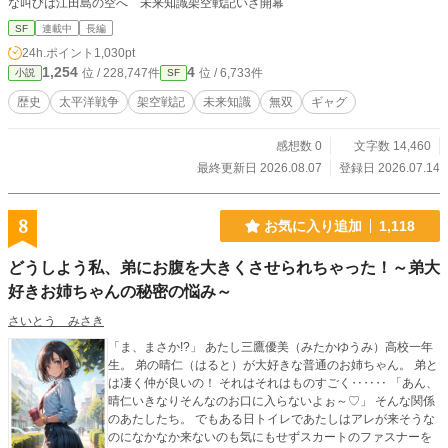
な叫びは江田島の空へ 未来知識架空戦記いざ開幕
SF
連載中
長編
24h.ポイント
1,030pt
1,254
4
位 / 228,747件
位 / 6,733件
小説
SF
歴史
太平洋戦争
架空戦記
未来知識
無双
ギャグ
感想数 0
文字数 14,460
最終更新日 2026.08.07
登録日 2026.07.14
8
お気に入り追加
1,118
どうしよう私、弟にお腹を大きくさせられちゃった！～弟大
好きお姉ちゃんの秘密の悩み～
さいとう みさき
「ま、まさか!?」 あたし三鷹優美（みたかゆうみ）高校一年
生。 弟の晴仁（はると）が大好きな普通のお姉ちゃん。 弟と
は凄く仲が良いの！ それはそれはものすごく‥‥‥ 「あん、
晴仁いきなりそんなのお口に入らないよぉ～♡」 そんな関係
のあたしたち。 でもある日トイレであたしはアレが来そうな
のになかなか来ないのも気にもせずスカートのファスナーを