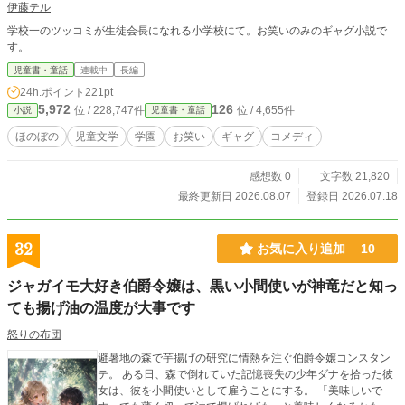
伊藤テル
学校一のツッコミが生徒会長になれる小学校にて。お笑いのみのギャグ小説で
す。
児童書・童話
連載中
長編
24h.ポイント
221pt
5,972
126
位 / 228,747件
位 / 4,655件
小説
児童書・童話
ほのぼの
児童文学
学園
お笑い
ギャグ
コメディ
感想数 0
文字数 21,820
最終更新日 2026.08.07
登録日 2026.07.18
32
お気に入り追加
10
ジャガイモ大好き伯爵令嬢は、黒い小間使いが神竜だと知っ
ても揚げ油の温度が大事です
怒りの布団
避暑地の森で芋揚げの研究に情熱を注ぐ伯爵令嬢コンスタン
テ。 ある日、森で倒れていた記憶喪失の少年ダナを拾った彼
女は、彼を小間使いとして雇うことにする。 「美味しいで