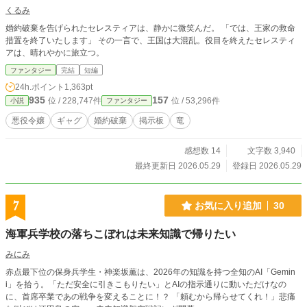
くるみ
婚約破棄を告げられたセレスティアは、静かに微笑んだ。 「では、王家の救命
措置を終了いたします」 その一言で、王国は大混乱。役目を終えたセレスティ
アは、晴れやかに旅立つ。
ファンタジー
完結
短編
24h.ポイント
1,363pt
935
157
位 / 228,747件
位 / 53,296件
小説
ファンタジー
悪役令嬢
ギャグ
婚約破棄
掲示板
竜
感想数 14
文字数 3,940
最終更新日 2026.05.29
登録日 2026.05.29
7
お気に入り追加
30
海軍兵学校の落ちこぼれは未来知識で帰りたい
みにみ
赤点最下位の保身兵学生・神楽坂薫は、2026年の知識を持つ全知のAI「Gemin
i」を拾う。「ただ安全に引きこもりたい」とAIの指示通りに動いただけなの
に、首席卒業であの戦争を変えることに！？ 「頼むから帰らせてくれ！」悲痛