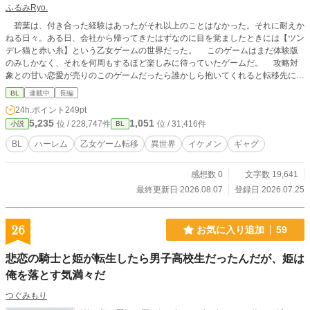
ふるみRyo.
碧葉は、付き合った経験はあったがそれ以上のことはなかった。それに耐えか
ねる日々。ある日、会社から帰ってきたはずなのに目を覚ましたときには【ツン
デレ猫と赤い糸】という乙女ゲームの世界だった。 このゲームはまだ体験版
のみしかなく、それを何周もするほど楽しみに待っていたゲームだ。 攻略対
象との甘い恋愛が売りのこのゲームだったら誰かしら抱いてくれると転移先に、
喜ぶ。ところが、おかしなことに知らない攻略対象がいたりモンスターには襲わ
BL
連載中
長編
れなかったり、甘々なはずの攻略対象が冷たかったり……この世界はいったいど
24h.ポイント
249pt
うなってるんだ⁉︎
5,235
1,051
位 / 228,747件
位 / 31,416件
小説
BL
BL
ハーレム
乙女ゲーム転移
異世界
イケメン
ギャグ
感想数 0
文字数 19,641
最終更新日 2026.08.07
登録日 2026.07.25
26
お気に入り追加
59
悲恋の騎士と姫が転生したら男子高校生だったんだが、姫は
俺を落とす気満々だ
つぐみもり