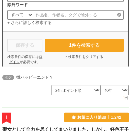
除外ワード
+ さらに詳しく検索する
保存する
1
件を検索する
検索条件の保存には
ロ
× 検索条件をクリアする
グイン
が必要です。
微ハッピーエンド？
タグ
1
件
1
お気に入り追加
1,242
聖女として全力を尽くしてまいりました。しかし、好色王子