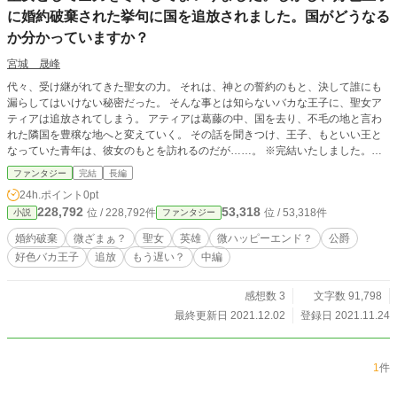
に婚約破棄された挙句に国を追放されました。国がどうなる
か分かっていますか？
宮城 晟峰
代々、受け継がれてきた聖女の力。 それは、神との誓約のもと、決して誰にも
漏らしてはいけない秘密だった。 そんな事とは知らないバカな王子に、聖女ア
ティアは追放されてしまう。 アティアは葛藤の中、国を去り、不毛の地と言わ
れた隣国を豊穣な地へと変えていく。 その話を聞きつけ、王子、もといい王と
なっていた青年は、彼女のもとを訪れるのだが……。 ※完結いたしました。お
読みいただきありがとうございました。
ファンタジー
完結
長編
24h.ポイント
0pt
228,792
53,318
位 / 228,792件
位 / 53,318件
小説
ファンタジー
婚約破棄
微ざまぁ？
聖女
英雄
微ハッピーエンド？
公爵
好色バカ王子
追放
もう遅い？
中編
感想数 3
文字数 91,798
最終更新日 2021.12.02
登録日 2021.11.24
1
件