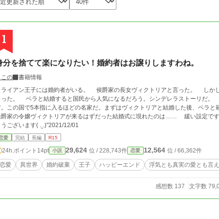
1
身分を捨てて楽になりたい！婚約者はお譲りしますわね。
さこの
書籍情報
アン王子には婚約者がいる。 侯爵家の長女ヴィクトリアと言った。 しかしお忍びで街に出て平民の女性ベラと出あってし
ると国民から人気になるだろう。シンデレラストーリだ。 しかしライアンの婚約者は侯爵令嬢ヴィクトリ
。この国で5本指に入るほどの名家だ。まずはヴィクトリアと結婚した後、ベラと籍を入れれば問
爵家の令嬢ヴィクトリアが来るはずだった結婚式に現れたのは…… 緩い設定です。 HOTランキング入り致しました‪.ᐟ‪.ᐟ ありが
うございます( .ˬ.)"2021/12/01
恋愛
完結
長編
R15
29,624
12,564
24h.ポイント
14pt
位 / 228,743件
位 / 66,362件
小説
恋愛
恋愛
異世界
婚約破棄
王子
ハッピーエンド
浮気とも真実の愛とも言
感想数 137
文字数 79,