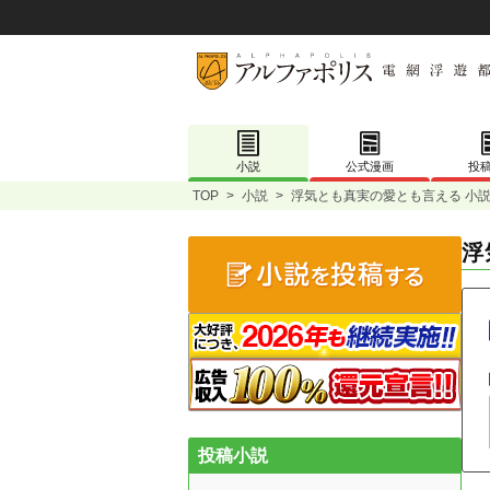
小説
公式漫画
投
TOP
>
小説
>
浮気とも真実の愛とも言える 小
浮
投稿小説