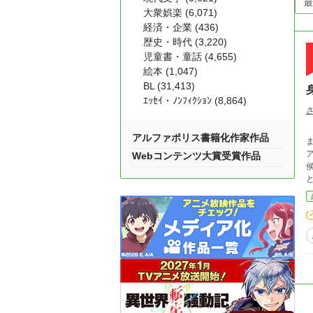
大衆娯楽 (6,071)
経済・企業 (436)
歴史・時代 (3,220)
児童書・童話 (4,655)
絵本 (1,047)
BL (31,413)
ｴｯｾｲ・ﾉﾝﾌｨｸｼｮﾝ (8,864)
ライ
アルファポリス書籍化作家作品
まった。 ベラと結婚す
ア
Webコンテンツ大賞受賞作品
侯
と