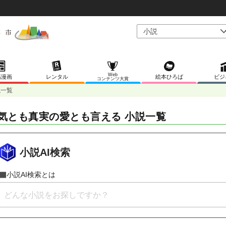
Web
稿漫画
レンタル
絵本ひろば
ビジ
コンテンツ大賞
説一覧
気とも真実の愛とも言える 小説一覧
小説AI検索
小説AI検索とは