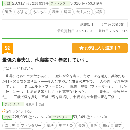
20,917
3,316
位 / 228,939件
位 / 53,349件
小説
ファンタジー
追放
ざまぁ
もふもふ
農業
建国
女主人公
溺愛
感想数 1
文字数 226,251
最終更新日 2025.12.20
登録日 2025.10.16
23
お気に入り追加
7
最強の農夫は、他職業でも無双していく。
すぱとーどすぱどぅ
世界には四つの大陸がある。 魔法が空を走り、竜が山々を越え、英雄たち
が日々の冒険を語り合う――そんな華やかな世界の片隅で、一人の青年が畑を耕
していた。 名はエルト・ファーロン。 職業：農夫（ファーマー）。 しか
し彼には一つ、世界が見落としている“真実”があった。 ――農夫は、最強だっ
た。 三歳で鍬を握り、五歳で森を開拓し、十歳で村の食糧生産を三倍にし、
十五歳で“枯れた土地を蘇らせる”禁じられた再生魔法を自然と使えるようになっ
ファンタジー
連載中
長編
た。 大地に向き合い続けた結果、筋力・魔力・精神力――あらゆるステータ
24h.ポイント
0pt
スが異常値に跳ね上がった。 （畑を耕すには力がいるし、害獣退治には反射
228,939
53,349
位 / 228,939件
位 / 53,349件
小説
ファンタジー
神経がいるし、土壌改良には元素魔法の知識もいるんだよな……） 本人はた
だの努力の積み重ねだと思っているが、周囲から見れば化け物だ。
異世界
ファンタジー
魔法
男主人公
最強
冒険
無双
農業