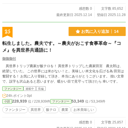
感想数 0
文字数 85,652
最終更新日 2025.12.14
登録日 2025.11.28
25
お気に入り追加
14
転生しました。農夫です。～農夫がおこす食事革命～『コ
メ』を異世界共通語に！
御御御付
異世界トリップ農家が飯テロを！ 異世界トリップした農家田宮 農太郎は、
絶望していた。 この世界には米がない！と。美味しい米文化を広げる為 田宮は
奮闘する！ お気に入り登録して頂き、本当にありがとうございます。 拙い文章
で、誤字も沢山あると思いますが、暖かい目で見守って頂けたら 幸いです。
ファンタジー
連載中
長編
24h.ポイント
0pt
228,939
53,349
位 / 228,939件
位 / 53,349件
小説
ファンタジー
ファンタジー
異世界
飯テロ
農業
お米美味しい
感想数 0
文字数 25,857