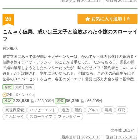
最終更新日 2025.11.12
登録日 2021.10.16
26
お気に入り追加
9
こんゃく破棄、或いは王太子と追放された令嬢のスローライ
フ
有沢楓花
農業立国にあって体が弱い王太子ヘンリーは、かねてから体力お化けの婚約者・
伯爵令嬢イライザ・アッシャーのことが苦手だった。 だからある日、謁見の間
で婚約破棄しようとしたヘンリーだったが、噛んだせいで「婚約者とこんにゃく
破棄」だと誤解され、窮地に追いやられる。 何故なら、この国の蒟蒻生産は全
世界の９５パーセントを占め、各国のダイエット需要に応え大金を稼ぐ基幹産業
であり、国防の要の一つでもあったからだ。 そして王太子とアッシャー家で進
恋愛
完結
短編
めていた伝説の「黄金のこんにゃく」復活は国の悲願の一つでもあった。 王太
24h.ポイント
0pt
子の身分を剥奪されたヘンリーは、王都を追放されることに。 共犯者と疑われ
228,939
66,395
位 / 228,939件
位 / 66,395件
小説
恋愛
たイライザもまた共に、名誉回復のため、誰もが納得する蒟蒻の新品種を育て上
げなければならなくなった。 しかし実はヘンリーは大の蒟蒻嫌いで……。 「新
異世界恋愛
ハッピーエンド
追放
婚約
グルメ
農業
蒟蒻
品種は、蒟蒻らしくない蒟蒻にする。これは苦手な国民向けの言い訳と免罪符
こんにゃく
スローライフ
ファンタジー
だ。あと医療費削減とお腹の健康」 「そんな。宗教改革は各方面に喧嘩を売っ
て、物議を醸しますよ」 それでも真剣さに心打たれたイライザは一蓮托生を覚
悟し手を携え……るうちに、婚約者の様子がおかしくなって？ 蒟蒻嫌いで甘い
文字数 18,274
ものが好きな元王太子と、どちらも好きな令嬢の蒟蒻スローライフ。 この話は
最終更新日 2025.10.13
登録日 2025.10.12