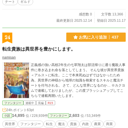
チート
ギルド
感想数 0
文字数 13,366
最終更新日 2025.12.14
登録日 2025.11.17
24
お気に入り追加
437
転生貴族は異世界を豊かにします。
namisan
正義感の強い高校2年生の七草翔太は部活帰りに通り魔殺人事
件に巻き込まれ命を落としてしまう。 そんな彼が異世界貴族
＜アルス＞に転生。ここで本来死ぬはずではなかったため
為、異世界の神様から地球の知識を検索するスキルと魔法チ
ートを付与される。 さて、どんな世界になるのか… ※カクヨ
ムで連載しておりましたが、この度ブラッシュアップしてこ
ちらで連載再開いたします。
ファンタジー
連載中
長編
R15
24h.ポイント
63pt
14,895
2,603
位 / 228,939件
位 / 53,349件
小説
ファンタジー
異世界
ファンタジー
転生
魔法
貴族
内政
農業
商業