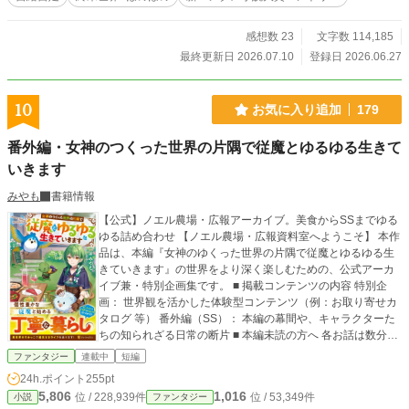
平は、今度は自分が祖父母を守ろうと決意する。 食べ物を
確保するため畑を始めた修平は、自分が収穫した野菜だけが
不思議な力を持つことに気づく。 ネギは聖剣、大根は自由
感想数 23
文字数 114,185
に歩き回り、白菜は鉄壁の盾となる。 次々とおかしな力を
最終更新日 2026.07.10
登録日 2026.06.27
持つ野菜に助けられながら、祖父母を守るため、終末世界で
畑を耕し生き抜く農業スローライフ。
10
お気に入り追加
179
番外編・女神のつくった世界の片隅で従魔とゆるゆる生きて
いきます
みやも
書籍情報
【公式】ノエル農場・広報アーカイブ。美食からSSまでゆる
ゆる詰め合わせ 【ノエル農場・広報資料室へようこそ】 本作
品は、本編『女神のゆくった世界の片隅で従魔とゆるゆる生
きていきます』の世界をより深く楽しむための、公式アーカ
イブ兼・特別企画集です。 ■ 掲載コンテンツの内容 特別企
画： 世界観を活かした体験型コンテンツ（例：お取り寄せカ
タログ 等） 番外編（SS）： 本編の幕間や、キャラクターた
ちの知られざる日常の断片 ■ 本編未読の方へ 各お話は数分で
読める短編形式です。ノエル農場の「甘くておいしいスロー
ファンタジー
連載中
短編
ライフ」を、まずはここからお気軽にご試食ください。 ≪本
24h.ポイント
255pt
編ざっくり解説≫ この物語は、農業を愛する主人公ノエル
5,806
1,016
位 / 228,939件
位 / 53,349件
小説
ファンタジー
が、家族のような従魔（じゅうま）たちと異世界で送る「丁