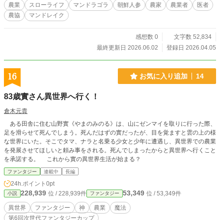
農業
スローライフ
マンドラゴラ
朝鮮人参
農家
農業者
医者
農協
マンドレイク
感想数 0
文字数 52,834
最終更新日 2026.06.02
登録日 2026.04.05
16
お気に入り追加
14
83歳實さん異世界へ行く！
倉木元貴
ある田舎に住む山野實《やまのみのる》は、山にゼンマイを取りに行った際、
足を滑らせて死んでしまう。死んだはずの實だったが、目を覚ますと雲の上の様
な世界にいた。そこでタマ、ナラと名乗る少女と少年に遭遇し、異世界での農業
を発展させてほしいと頼み事をされる。死んでしまったからと異世界へ行くこと
を承諾する。 これから實の異世界生活が始まる？
ファンタジー
連載中
長編
24h.ポイント
0pt
228,939
53,349
位 / 228,939件
位 / 53,349件
小説
ファンタジー
異世界
ファンタジー
神
農業
魔法
第6回次世代ファンタジーカップ