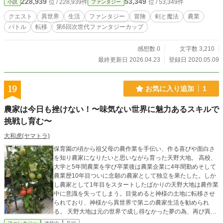
228,939
53,349
位 / 228,939件
位 / 53,349件
小説
ファンタジー
は知らずに…
クエスト
異世界
生活
ファンタジー
冒険
剣と魔法
農業
バトル
転移
第6回次世代ファンタジーカップ
感想数 0
文字数 3,210
最終更新日 2026.04.23
登録日 2020.05.09
19
お気に入り追加
1
農家は今日も挫けない！〜味気ない世界に魅力あるスキルで
挑戦し育む〜
大和虎(ヤマトラ)
保育園の頃から祖父母の農作業を手伝い、作る喜びや面白さ
を知り農家になりたいと思いながら育った天野大地。 高校、
大学と5年間農業を学び卒業後は農業企業に4年間勤めそして
農業歴10年目ついに念願の農家として独立を果たした。しか
し農家として1年目をスタートしたばかりの天野大地は農作業
中に意識を失ってしまう。目覚めると神様の土地に転移させ
られており、神様から異世界で第ニの農家生活を勧められ
る。 天野大地は元の世界で成し得なかった夢の為、再び異世
界で農家になる事を決意する。前世の農業知識や技術を引き