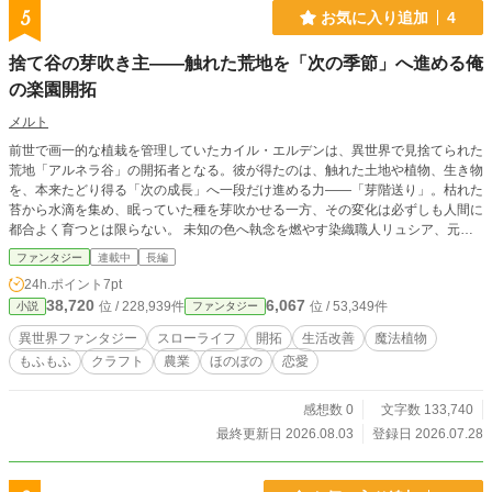
5
お気に入り追加
4
捨て谷の芽吹き主――触れた荒地を「次の季節」へ進める俺
の楽園開拓
メルト
前世で画一的な植栽を管理していたカイル・エルデンは、異世界で見捨てられた
荒地「アルネラ谷」の開拓者となる。彼が得たのは、触れた土地や植物、生き物
を、本来たどり得る「次の成長」へ一段だけ進める力――「芽階送り」。枯れた
苔から水滴を集め、眠っていた種を芽吹かせる一方、その変化は必ずしも人間に
都合よく育つとは限らない。 未知の色へ執念を燃やす染織職人リュシア、元気
な種ばかり盗んで隠す角ウサギのポルカ。さらに、水の公平を守るバルド、植え
ファンタジー
連載中
長編
る覚悟を試す種商人メルザ、百年残る仕事を求める石工ドガン。彼らとぶつか
24h.ポイント
7pt
り、選び、分け合いながら、乾いた谷には泉、空中果樹園、歌う花畑、温泉が生
38,720
6,067
位 / 228,939件
位 / 53,349件
小説
ファンタジー
まれていく。 これは、役に立つかではなく「何になれるか」を見つめる男が、
育てることは支配ではないと知り、人と魔物がそれぞれ望む未来を選べる楽園を
異世界ファンタジー
スローライフ
開拓
生活改善
魔法植物
築く、発見と手仕事に満ちた異世界開拓スローライフ。
もふもふ
クラフト
農業
ほのぼの
恋愛
感想数 0
文字数 133,740
最終更新日 2026.08.03
登録日 2026.07.28