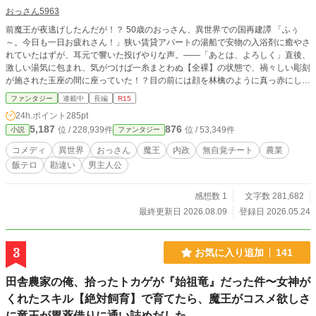
おっさん5963
前魔王が夜逃げしたんだが！？ 50歳のおっさん、異世界での国再建譚 「ふぅ
～。今日も一日お疲れさん！」狭い賃貸アパートの湯船で安物の入浴剤に癒やさ
れていたはずが、耳元で響いた投げやりな声。――「あとは、よろしく」直後、
激しい湯気に包まれ、気がつけば一糸まとわぬ【全裸】の状態で、禍々しい彫刻
が施された玉座の間に座っていた！？目の前には顔を林檎のように真っ赤にして
絶句する美女秘書官と、魂の抜けた顔の軍師。どうやら傲慢な前魔王が禁忌の召
ファンタジー
連載中
長編
R15
喚術を使い、俺と入れ替わりで現代日本へ逃亡しやがったらしい。ベテラン何で
24h.ポイント
285pt
も屋・七転 八起（ななころび やおき）５０歳、独身。怒り狂った秘書官に投げ
5,187
876
位 / 228,939件
位 / 53,349件
小説
ファンタジー
つけられた『魔銀の壺』を何でも屋の反射神経でキャッチし、シュールに股間を
防衛したおっさんは、なし崩し的に【魔王代行】の座に座らされることに！だ
コメディ
異世界
おっさん
魔王
内政
無自覚チート
農業
が、引き継いだ魔王国は貯金ゼロ、深刻な食糧難という超ブラックなダメ現場だ
飯テロ
勘違い
男主人公
った！「飢えて死ぬか、人間界を侵略するか」の二択を迫られる中、おっさんが
頼ったのは――規格外の無自覚な魔力（気合）と、長年培った「何でも屋の現場
知識」だった！「油と卵と発酵ワイン……。これ、マヨネーズが作れるな」「伝
感想数 1
文字数 281,682
説の武具？ ただの頑丈な規格外パーツだろ。トラクターの部品にするぞ」・主
最終更新日 2026.08.09
登録日 2026.05.24
の行動をすべて深読みして涙ぐむ、勘違い超絶イケメン軍師・至高の美容液をプ
レゼントされてチョロく沼に落ちる、ツンデレ秘書官・上半身は少女で下半身は
蜘蛛、鼻血を出しながら妄想を爆走させる使用人お騒がせな魔族の部下たちを
3
お気に入り追加
141
「おすわり」「おあずけ」で完璧に飼い慣らし、おっさんの泥臭い職人知識が、
魔界の常識を胃袋から次々と塗り替えていく！おっさんは異世界に行ってもおっ
田舎農家の俺、拾ったトカゲが『始祖竜』だった件〜女神が
さん。飯の美味さと大人の商売で世界を骨抜きにする、アットホームな魔王国再
建インフラファンタジー、ここに開幕！
くれたスキル【絶対飼育】で育てたら、魔王がコスメ欲しさ
に竜王が胃薬借りに通い詰めだした