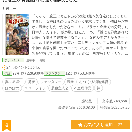
月神世一
「くそっ、魔王はまたトカゲの抜け殻を美容液にしようとし
てるし、女神は酒のつまみばかり要求してくる！ 俺はただ静
かに農業がしたいだけなのに！」 ブラック企業で過労死した
日本人、カイト。 彼の願いはただ一つ、「誰にも邪魔されな
い静かな場所で農業をすること」。 女神ルチアナからチート
スキル【絶対飼育】を貰い、異世界マンルシア大陸の辺境で
念願の農場を開いたカイトだったが、ある日、庭から虹色の
卵を発掘してしまう。 孵化したのは、可愛らしいトカゲ……
ではなく、神話の時代に世界を滅亡させた『始祖竜』の幼体
ファンタジー
連載中
長編
だった！ しかし、カイトはスキル【絶対飼育】のおかげで、
24h.ポイント
1,804pt
その破壊神を「ポチ」と名付けたペットとして完璧に飼い慣
774
123
位 / 228,939件
位 / 53,349件
小説
ファンタジー
らしてしまう。 ポチのくしゃみ一発で、敵の軍勢は老衰で塵
に!? ポチの抜け殻は、魔王が喉から手が出るほど欲しがる究
異世界転生
勇者
ファンタジー
農業
村づくり/領地経営
極の美容成分に!? 世界を滅ぼすほどの力を持つポチと、その
ほのぼの
スローライフ
最強主人公
AI生成作品
神
魔素を浴びて育った規格外の農作物を求め、理知的で美人の
魔王、疲労困憊の竜王、いい加減な女神が次々にカイトの家
に押しかけてくる！ 「世界の管理者」すら手が出せない最強
感想数 1
文字数 248,668
の農場主、カイト。 これは、世界の運命と、美味しい野菜
最終更新日 2026.08.09
登録日 2026.07.29
と、ペットの散歩に追われる、史上最も騒がしいスローライ
フ物語である！ 本作品はAIを活用して制作しています。企
画・設定・世界観・登場人物・ストーリーは作者が考案し、
4
お気に入り追加
27
本文の文章生成にはAIを利用しています。掲載内容は作者が