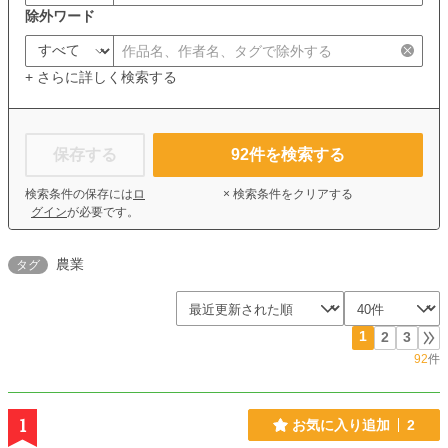
除外ワード
+ さらに詳しく検索する
保存する
92
件を検索する
検索条件の保存には
ロ
× 検索条件をクリアする
グイン
が必要です。
農業
タグ
1
2
3
92
件
1
お気に入り追加
2