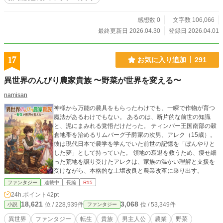
感想数 0
文字数 106,066
最終更新日 2026.04.30
登録日 2026.04.01
17
お気に入り追加
291
異世界のんびり農家貴族 〜野菜が世界を変える〜
namisan
神様から万能の農具をもらったわけでも、一瞬で作物が育つ
魔法があるわけでもない。 あるのは、断片的な前世の知識
と、泥にまみれる覚悟だけだった。 ティンバー王国南部の穀
倉地帯を治めるリムバーグ子爵家の次男、アレク（15歳）。
彼は現代日本で農学を学んでいた前世の記憶を「ぼんやりと
した夢」として持っていた。 領地の衰退を救うため、痩せ細
った荒地を譲り受けたアレクは、家族の温かい理解と支援を
受けながら、本格的な土壌改良と農業改革に乗り出す。
ファンタジー
連載中
長編
R15
24h.ポイント
42pt
18,621
3,068
位 / 228,939件
位 / 53,349件
小説
ファンタジー
異世界
ファンタジー
転生
貴族
男主人公
農業
野菜