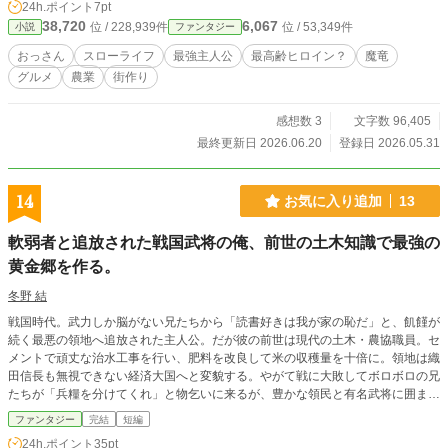
24h.ポイント
7pt
す。 魔竜はアレファスが領地に住むことを許可するが、その対価は――野菜だ
38,720
6,067
位 / 228,939件
位 / 53,349件
小説
ファンタジー
った!? 本格的に野菜を作り始めたアレファスの開拓地は、なぜか恐ろしいほど
急速に発展していく。 美味い飯を食うためなら妥協はしない！ 魔神と呼ばれた
おっさん
スローライフ
最強主人公
最高齢ヒロイン？
魔竜
最強おっさんと、神話クラスの最強種族たちによるグルメ&創世系とんでも開拓
グルメ
農業
街作り
スローライフ！ ※カクヨム、小説家になろうでも連載してます。
感想数 3
文字数 96,405
最終更新日 2026.06.20
登録日 2026.05.31
14
お気に入り追加
13
軟弱者と追放された戦国武将の俺、前世の土木知識で最強の
黄金郷を作る。
冬野 結
戦国時代。武力しか脳がない兄たちから「読書好きは我が家の恥だ」と、飢饉が
続く最悪の領地へ追放された主人公。だが彼の前世は現代の土木・農協職員。セ
メントで頑丈な治水工事を行い、肥料を改良して米の収穫量を十倍に。領地は織
田信長も無視できない経済大国へと変貌する。やがて戦に大敗してボロボロの兄
たちが「兵糧を分けてくれ」と物乞いに来るが、豊かな領民と有名武将に囲まれ
た主人公は、彼らを門前払いする。
ファンタジー
完結
短編
24h.ポイント
35pt