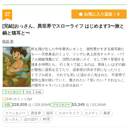
他サイトでも公開しています。
27
お気に入り追加
8
[完結]おっさん、異世界でスローライフ はじめます3〜旅と
鍋と猫耳と〜
桃源 華
村を飛び出した中年農夫レオンと、個性豊かすぎる猫耳娘た
ち――天然暴走のミュリ、ツンデレ炎上担当チャチャ、パワ
フル畑破壊魔ビビ、沈黙の水使いスイ、そして時々登場する
謎多き仲間たち。 行く先々で起こるのは、美味しいはずの鍋
が紫色に湯気を立てたり、温泉宿が洪水寸前になったりと、
トラブル続き。 それでも笑いと温かさに包まれた、不器用で
愉快な旅が続いていく。癒されたい？笑いたい？それならこ
の猫耳キャラバンにお任せあれ！
ファンタジー
完結
短編
24h.ポイント
0pt
228,939
53,349
位 / 228,939件
位 / 53,349件
小説
ファンタジー
ファンタジー
異世界
猫耳
スローライフ
コメディ
農業
おっさん
ほのぼの
料理