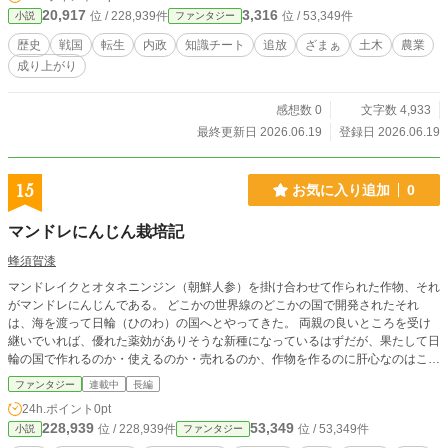
20,917
3,316
位 / 228,939件
位 / 53,349件
小説
ファンタジー
歴史
戦国
転生
内政
知識チート
追放
ざまぁ
土木
農業
成り上がり
感想数 0
文字数 4,933
最終更新日 2026.06.19
登録日 2026.06.19
15
お気に入り追加
0
マンドレにんじん栽培記
蜂須賀漆
マンドレイクとオタネニンジン（朝鮮人参）を掛け合わせて作られた作物、それ
がマンドレにんじんである。 どこかの世界線のどこかの国で開発されたそれ
は、海を渡って日輪（ひのわ）の国へとやってきた。 両親の良いところを受け
継いでいれば、優れた薬効がありそうな新種になっているはずだが、果たして日
輪の国で作れるのか・使えるのか・売れるのか、作物を作るのに肝心なのはこの
３点。 この３点を、お奉行から担当を振られた農業者、農業者から相談された
ファンタジー
連載中
長編
医者と組合とが、ゆるゆると、あるいはてきぱきと知恵を絞って解決方法を探し
24h.ポイント
0pt
ていく話・・・になる、はず。
228,939
53,349
位 / 228,939件
位 / 53,349件
小説
ファンタジー