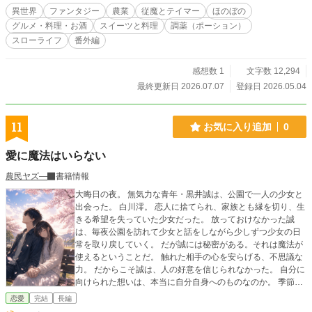
寧な暮らし」を描いたスローライフ・ファンタジーです。彼
異世界
ファンタジー
農業
従魔とテイマー
ほのぼの
女に与えられた使命は、ただ「星と生き物を愛し、時には救
グルメ・料理・お酒
スイーツと料理
調薬（ポーション）
い、生活すること」。大自然のなか、仲間たちとまったり、
スローライフ
番外編
ゆるゆると流れる時間を分かち合う、ほのぼのとした毎日を
過ごしています。 しかし、本人はごく普通の農家だと思い込
んでいるものの、彼女の手が生み出す料理やアイテムは、ど
感想数 1
文字数 12,294
れも規格外の力を秘めたものばかり。そのあまりの価値と効
最終更新日 2026.07.07
登録日 2026.05.04
果に、周囲の貴族や同郷の転生者たちは驚愕し、時には振り
回されて胃を痛めることも……。そんな彼女の無自覚な豊か
さが、結果として周囲の人々を癒やし、世界を救っていく物
11
お気に入り追加
0
語です。 ※本編の更新日：土日＋α ■ フォロワーの皆様へ
「こんな企画が見たい」「このアイテムの詳細を知りたい」
愛に魔法はいらない
といったご要望は、各エピソードのコメント欄にて随時受付
中です。 ーーーーーーーーーーーーーーーーーー 【コミカラ
農民ヤズ―
書籍情報
イズ＆書籍二巻好評発売中】 書籍『女神のつくった世界の片
隅で従魔とゆるゆる生きていきます』一巻・二巻発売中。 書
大晦日の夜。 無気力な青年・黒井誠は、公園で一人の少女と
籍限定の書き下ろし・加筆エピソードも盛りだくさん。 挿絵
出会った。 白川澪。 恋人に捨てられ、家族とも縁を切り、生
や内容もより瑞々しいアストレイリアでの生活を楽しめま
きる希望を失っていた少女だった。 放っておけなかった誠
す。 書店・電子書籍でご購入いただけます♪ 一巻Amazon▶ht
は、毎夜公園を訪れて少女と話をしながら少しずつ少女の日
tps://amzn.asia/d/0eXSSRg3 二巻Amazon▶https://amzn.asi
常を取り戻していく。 だが誠には秘密がある。それは魔法が
a/d/0dACqQeA そしてこの度、「コミカライズ化」が決定い
使えるということだ。 触れた相手の心を安らげる、不思議な
たしました！！ Xでも物語や情報を発信中→@miyamo46826
力。 だからこそ誠は、人の好意を信じられなかった。 自分に
314 ぜひフォロー＆感想シェアで応援していただけると嬉し
向けられた想いは、本当に自分自身へのものなのか。 季節が
いです！！
巡り、止まっていた時間が少しずつ動き出す。 傷ついた二人
恋愛
完結
長編
が出会い、支え合い、 そして愛を知るまでを描く、新たな始