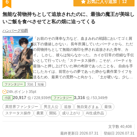
6
お気に入り追加
12
無能な荷物持ちとして追放されたのに、最強の魔王が美味し
いご飯を食べさせてと私の畑に迫ってくる
ハンバーグ伯爵
「お前のその薄幸な力など、血まみれの戦闘においてゴミ屑
以下の価値しかない」 長年所属していたパーティから、ただ
の荷物持ちとして無能の烙印を押され追放された青年、カ
イ。 しかし、彼らは知らなかった。 カイが日常の些細な手伝
いとして行っていた「ステータス操作」こそが、パーティを
最強へと押し上げていた神の奇跡であったことを。 自由を手
にしたカイは、前世からの夢であった静かな農作業ライフを
送るため、最果ての荒野へと向かう。 「土が硬いな。少しだ
けパラメータをいじって柔らかくするか」 彼がクワを振る
ファンタジー
完結
短編
い、ほんの少し世界の法則を書き換えた瞬間、不毛の地は一
24h.ポイント
35pt
夜にして神域の楽園へと変貌を遂げる。 迫り来る凶悪な魔物
20,917
3,316
位 / 228,939件
位 / 53,349件
小説
ファンタジー
も、数万の魔王軍も、彼にとってはただの「畑の害獣」。 指
先一つで事象を消去する無自覚な神の軌跡に、助けられた天
異世界ファンタジー
男主人公
追放
無自覚ざまぁ
最強
才魔導師も、絶対的な力を持つ魔王すらもが平伏し、彼のも
ステータス操作
農業
開拓
成り上がり
AI生成作品
とに集い始める。 これは、ただ静かに土を耕したいだけの青
年が、無自覚なまま世界最高の国を創り上げてしまう、極上
の開拓ファンタジー。
文字数 40,408
最終更新日 2026.07.31
登録日 2026.07.31