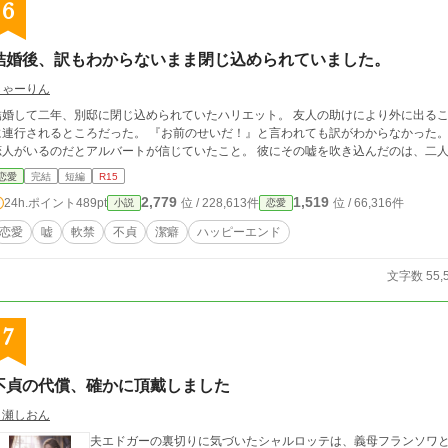
6
結婚後、訳もわからないまま閉じ込められていました。
しゃーりん
結婚して二年、別邸に閉じ込められていたハリエット。 友人の助けにより外に出る
に連行されるところだった。 『お前のせいだ！』と言われても訳がわからなかった。
恋人がいるのだとアルバートが信じていたこと。 彼にその嘘を吹き込んだのは、二
恋愛
完結
短編
R15
2,779
1,519
24h.ポイント
489pt
位 / 228,613件
位 / 66,316件
小説
恋愛
恋愛
嘘
軟禁
不貞
潔癖
ハッピーエンド
文字数 55,
7
不貞の代償、確かに頂戴しました
白瀬しおん
夫エドガーの裏切りに気づいたシャルロッテは、義母フランソワと