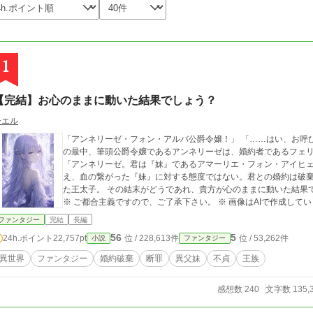
1
【完結】お心のままに動いた結果でしょう？
シエル
「アンネリーゼ・フォン・アルバ公爵令嬢！」 「……はい、お呼びでしょうか。殿下」 王立学園の卒業パーティー
の最中、筆頭公爵令嬢であるアンネリーゼは、婚約者であるフェ
「アンネリーゼ。君は『妹』であるアマーリエ・フォン・アイヒ
え、血の繋がった『妹』に対する態度ではない。君との婚約は破棄する！」 異父妹を『妹』と呼び
た王太子。 その結末がどうであれ、貴方が心のままに動いた結果でしょう？ ※ 中世ヨーロッパ風の世界観です。
※ ご都合主義ですので、ご了承下さい。 ※ 画像はAIで作成して
ファンタジー
完結
長編
56
5
24h.ポイント
22,757pt
位 / 228,613件
位 / 53,262件
小説
ファンタジー
異世界
ファンタジー
婚約破棄
断罪
異父妹
不貞
王族
感想数 240
文字数 135,