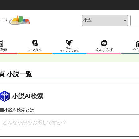
Web
稿漫画
レンタル
絵本ひろば
ビジ
コンテンツ大賞
貞 小説一覧
小説AI検索
小説AI検索とは