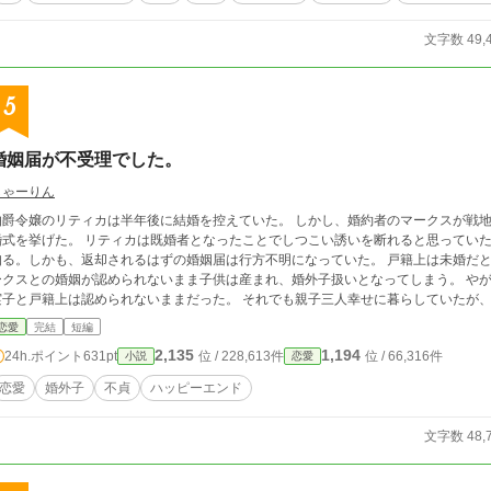
文字数 49,
5
婚姻届が不受理でした。
しゃーりん
伯爵令嬢のリティカは半年後に結婚を控えていた。 しかし、婚約者のマークスが戦
婚式を挙げた。 リティカは既婚者となったことでしつこい誘いを断れると思ってい
知る。しかも、返却されるはずの婚姻届は行方不明になっていた。 戸籍上は未婚だと
ークスとの婚姻が認められないまま子供は産まれ、婚外子扱いとなってしまう。 や
実子と戸籍上は認められないままだった。 それでも親子三人幸せに暮らしていたが
うお話です。
恋愛
完結
短編
2,135
1,194
24h.ポイント
631pt
位 / 228,613件
位 / 66,316件
小説
恋愛
恋愛
婚外子
不貞
ハッピーエンド
文字数 48,