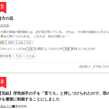
2
貴方の花
戒月冷音
この国の貴族の配偶者には、必ず花が咲いている。 それは、その家の血族から与えら
を重ねた時につけられる。 この人は、自分の物だと･･･
恋愛
連載中
短編
R18
1,452
814
24h.ポイント
910pt
位 / 228,613件
位 / 66,316件
小説
恋愛
婚約破棄
不貞
ざまあ
感想数 4
文字数 123,
3
【完結】浮気相手の子を「育てろ」と押しつけられたので、罪
けを優雅に制裁することにしました
真義あさひ
書籍情報