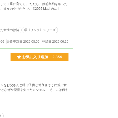
して丁重に育てる。 ただし、婚前契約を破った
不実な夫だけは——優雅に、静かに、制裁させていただく。 声を荒げず、皿も投げず、淑女のやりかたで。 ©️2026 Magi Asahi
いた女性の救済
環《リンク》シリーズ
066
最終更新日 2026.08.05
登録日 2026.06.15
お気に入り追加
2,354
オンをお父さんと呼ぶ子供と仲良さそうに並ぶ女
り