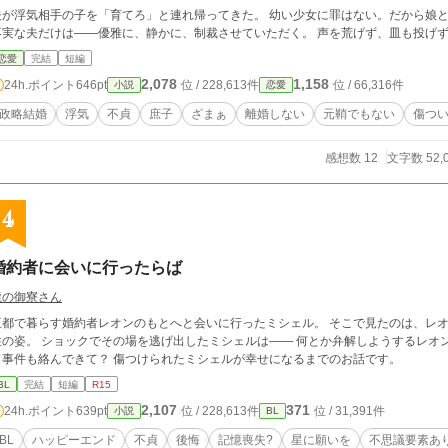
夫が浮気相手の子を「育てろ」と連れ帰ってきた。 幼い少女に罪はない。だから娘と
恋愛
完結
短編
2,078
1,158
24h.ポイント
646pt
位 / 228,613件
位 / 66,316件
小説
恋愛
政略結婚
浮気
不貞
庶子
ざまぁ
離婚しない
元鞘でもない
傷つ
感想数 12
文字数 52,
4
婚約者に会いに行ったらば
龍の御寮さん
王都で暮らす婚約者レオンのもとへと会いに行ったミシェル。 そこで見たのは、レ
姿。 ショックでその場を逃げ出したミシェルは―― 何とか弁解しようするレオンとなぜか記憶を失ったミシェル。 そこには何や
ら事件も絡んできて？ 傷つけられたミシェルが幸せになるまでのお話です。
BL
完結
短編
R15
2,107
371
24h.ポイント
639pt
位 / 228,613件
位 / 31,391件
小説
BL
BL
ハッピーエンド
不貞
後悔
記憶喪失?
星に願いを
不思議要素あ