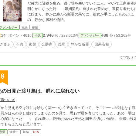
だ確実に証拠を集め、逃げ場を塞いでいく二人。 やがて王家主催
明らかになった時—— 婚姻契約に刻まれた誓約が、裏切り者たちに
に始まり、静かに終わる断罪の果てに、彼女が手にしたものとは。
の、静かな勝利の物語。
ファンタジー
完結
短編
2,946
488
24h.ポイント
461pt
位 / 228,613件
位 / 53,262件
小説
ファンタジー
ざまぁ
不貞
復讐
公爵家
義母
静かな断罪
因果応報
文字数 8,
8
あの日見た渡り鳥は、群れに戻れない
蒼宙つむぎ
窓から見える空は秋には珍しく雲一つなく透き通っていて、そこに一つの列をなす渡
一羽がほんの少し離れてしまったのを見て、思わず眉を寄せてしまった。あの一羽は
った――。 すれ違い、愛憎が拗れた王妃と国王の切ない物語。 ※緩い設定です ※多くを語らず、読者に想像と妄想を楽し
んでもらえたらと思います。
恋愛
連載中
短編
R15