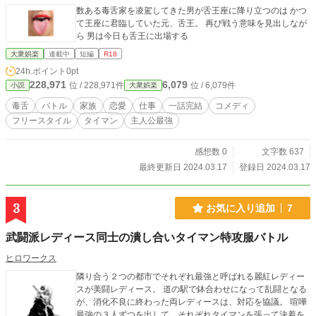
数ある毒舌家を凌駕してきた男が舌王座に降り立つのは かつ
て王座に君臨していた元、舌王。 再び戦う意味を見出しなが
ら 男は今日も舌王に出場する
大衆娯楽
連載中
短編
R18
24h.ポイント
0pt
228,971
6,079
位 / 228,971件
位 / 6,079件
小説
大衆娯楽
毒舌
バトル
家族
恋愛
仕事
一話完結
コメディ
フリースタイル
タイマン
主人公最強
感想数 0
文字数 637
最終更新日 2024.03.17
登録日 2024.03.17
3
お気に入り追加
7
武闘派レディース同士の潰し合いタイマン特攻服バトル
ヒロワークス
隣り合う２つの都市でそれぞれ最強と呼ばれる麗紅レディー
スが美闘レディース。 道の駅で鉢合わせになって乱闘となる
が、消化不良に終わった両レディースは、対応を協議。 喧嘩
最強の３人ずつを出して、それぞれタイマンを張って決着を