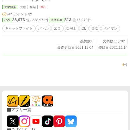
大衆娯楽
完結
短編
R18
24h.ポイント
7pt
38,076
813
位 / 228,971件
位 / 6,079件
小説
大衆娯楽
キャットファイト
バトル
エロ
女同士
OL
美女
タイマン
感想数 0
文字数 11,792
最終更新日 2021.12.04
登録日 2021.11.14
4
件
アプリ一覧