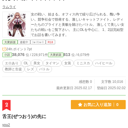
ラムライ
女の戦い、始まる。オフィス内で繰り広げられる、醜い争
い。競争社会で勃発する、激しいキャットファイト。レディ
ーたちのプライドと美貌を賭けたバトル。 激しくて美しい女
たちの戦いをご覧下さい。 主にOLを中心に、 1、2話完結型
でお話を書いてみます。
大衆娯楽
連載中
ｼｮｰﾄｼｮｰﾄ
R18
24h.ポイント
7pt
38,076
813
位 / 228,971件
位 / 6,079件
小説
大衆娯楽
エロあり
OL
美女
タイマン
女装
ミニスカ
ハイヒール
教師と生徒
レズ
バトル
感想数 0
文字数 10,016
最終更新日 2025.02.17
登録日 2025.02.02
2
お気に入り追加
0
舌王(ぜつおう)の先に
you2