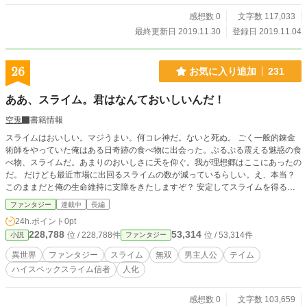
ないで頂ければ…… できれば1日2回更新の予定 なろうにも連
載中 https://ncode.syosetu.com/n2603ft/
感想数 0
文字数 117,033
最終更新日 2019.11.30
登録日 2019.11.04
26
お気に入り追加
231
ああ、スライム。君はなんておいしいんだ！
空兎
書籍情報
スライムはおいしい。マジうまい。何コレ神だ。ないと死ぬ。 ごく一般的錬金
術師をやっていた俺はある日奇跡の食べ物に出会った。ぷるぷる震える魅惑の食
べ物、スライムだ。あまりのおいしさに天を仰ぐ。我が理想郷はここにあったの
だ。 だけども最近市場に出回るスライムの数が減っているらしい。え、本当？
このままだと俺の生命維持に支障をきたしますぞ？ 安定してスライムを得るた
めにスライムをテイムしたのだけれど、どうやら貴重なポーションんの材料にな
ファンタジー
連載中
長編
ると気付いて‥‥？ ※※※ スライム好きによるスライム好きの為のスライム冒
24h.ポイント
0pt
険記。主人公はハイスペックスライム信者です。冒険もします。ダンジョンにも
228,788
53,314
位 / 228,788件
位 / 53,314件
小説
ファンタジー
行きます。スライムを何でもおいしく食べられる人向きの話。
異世界
ファンタジー
スライム
無双
男主人公
テイム
ハイスペックスライム信者
人化
感想数 0
文字数 103,659