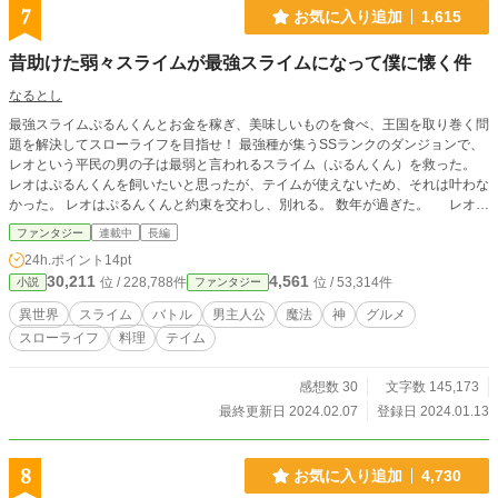
7
お気に入り追加
1,615
昔助けた弱々スライムが最強スライムになって僕に懐く件
なるとし
最強スライムぷるんくんとお金を稼ぎ、美味しいものを食べ、王国を取り巻く問
題を解決してスローライフを目指せ！ 最強種が集うSSランクのダンジョンで、
レオという平民の男の子は最弱と言われるスライム（ぷるんくん）を救った。
レオはぷるんくんを飼いたいと思ったが、テイムが使えないため、それは叶わな
かった。 レオはぷるんくんと約束を交わし、別れる。 数年が過ぎた。 レオは
両親を失い、魔法の才能もない最弱平民としてクラスの生徒たちにいじめられる
ファンタジー
連載中
長編
ハメになる。 身も心もボロボロになった彼はクラスのいじめっ子に煽られ再びS
24h.ポイント
14pt
Sランクのダンジョンへ向かう。 ぷるんくんに会えるという色褪せた夢を抱い
30,211
4,561
位 / 228,788件
位 / 53,314件
小説
ファンタジー
て。 だが、レオを迎えたのは自分を倒そうとするSSランクの強力なモンスター
だった。 もう死を受け入れようとしたが、 レオの前にちっこい何かが現れた。
異世界
スライム
バトル
男主人公
魔法
神
グルメ
それは自分が幼い頃救ったぷるんくんだった。
スローライフ
料理
テイム
感想数 30
文字数 145,173
最終更新日 2024.02.07
登録日 2024.01.13
8
お気に入り追加
4,730