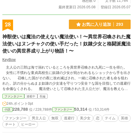
い。 が、人造ふくろう:いけふくろうは現代の池袋を破壊して、ふくろうが支
感想数 0
文字数 11,764
配していた時代の池袋 を取り戻そうとたくらんでいた。 俺がいくら抗おう
最終更新日 2026.05.08
登録日 2026.05.07
と、俺はドローした。 木造の池袋駅は、簡単に崩壊した。 関東大震災も
耐え抜いた木造池袋駅。 第二次世界大戦の空襲においてもアメリカ戦闘機を
撃墜していた木造池袋駅。 その木造池袋駅をも簡単に崩壊させるオーバーキ
28
お気に入り追加
293
ルカード。 池袋はゲーセン、ボウリング、バッティングセンター、ダーツ
カフェ。 遊ぶのになんでもある。 ずっと遊んでられるし、ずっとゲームし
神獣使いは魔法の使えない魔法使い！〜異世界召喚された魔
ていられる。 え、池袋には競馬場がない？ 池袋に競馬場がないなら池袋に
競馬場を作ればいいんだよ。
法使いはヌンチャクの使い手だった！奴隷少女と格闘派魔法
使いの異世界成り上がり物語！〜
KeyBow
主人公の三郎は海で溺れているところを異世界召喚され九死に一生を得た。
女性に不慣れな童貞高校生に奴隷の少女が宛がわれるもショックから手を出さ
ない。 召喚した国がその夜に攻め滅ばされ、一緒に召喚された者も命を狙わ
れた。訳の分からぬまま奴隷の少女達を守りつつ安全？な国を目指しての逃避行
を余儀なくされる。 魔法使いとして召喚された主人公だが、魔法を教えられ
る前に逃亡を余儀なくされた為、魔法の使えない魔法使いになる。 得意の格
ファンタジー
連載中
長編
闘技(ヌンチャクを得意)と召還時に与えられた能力を駆使して安全な国に逃げ込
24h.ポイント
0pt
み、生きる力を得ようと逃避行をする。 だが魔法の使えない魔法使いはくず
228,788
53,314
位 / 228,788件
位 / 53,314件
小説
ファンタジー
扱いに成りかねない。うまく立ち回り生き残れるか？
ファンタジー
男主人公
無双
逃避行
美少女
恋
テイム
英雄
チート
ヒーロー