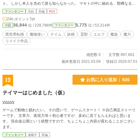
ト。 しかし本人を含めて誰も知らなかった。 マキトの中に秘める、類稀なる
【色】の正体を――！ ※以下、この作品における注意事項。 この作品は、2017
ファンタジー
完結
長編
R15
年に連載していた「たった一人の魔物使い」のリメイク版です。 キャラや世界
24h.ポイント
7pt
観などの各種設定やストーリー構成は、一部を除いて大幅に異なっています。
36,844
5,775
位 / 228,788件
位 / 53,314件
小説
ファンタジー
（旧作に出ていたいくつかの設定、及びキャラの何人かはカットします） 再構
成というよりは、全く別物の新しい作品として見ていただければと思います。
異世界転移
魔物使い
テイム
妖精
霊獣
エルフ
魔族
魔力
全252話、2021年3月9日に完結しました。 またこの作品は、小説家になろうと
リメイク作品
カクヨムにも同時投稿しています。
感想数 0
文字数 897,681
最終更新日 2021.03.09
登録日 2020.07.01
12
お気に入り追加
926
テイマーはじめました（仮）
vvuuvv
ゲームで動物と戯れたい。 その思いで、ゲームスタート！ ※自己満足ストーリ
ーです。 文章力、表現力等々初心者ですが、多めに見てもらえればと思いま
す。 現在仮公開という状態ですので、ちょこちょこ内容が変わることがござい
ます。
ファンタジー
連載中
長編