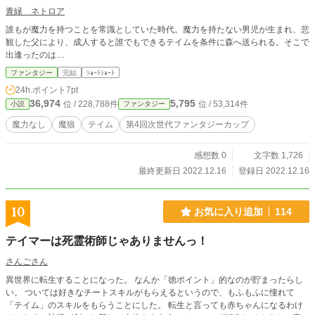
青緑 ネトロア
誰もが魔力を持つことを常識としていた時代。魔力を持たない男児が生まれ、悲
観した父により、成人すると誰でもできるテイムを条件に森へ送られる。そこで
出逢ったのは…
ファンタジー
完結
ｼｮｰﾄｼｮｰﾄ
24h.ポイント
7pt
36,974
5,795
位 / 228,788件
位 / 53,314件
小説
ファンタジー
魔力なし
魔狼
テイム
第4回次世代ファンタジーカップ
感想数 0
文字数 1,726
最終更新日 2022.12.16
登録日 2022.12.16
10
お気に入り追加
114
テイマーは死霊術師じゃありませんっ！
さんごさん
異世界に転生することになった。 なんか「徳ポイント」的なのが貯まったらし
い。 ついては好きなチートスキルがもらえるというので、もふもふに憧れて
「テイム」のスキルをもらうことにした。 転生と言っても赤ちゃんになるわけ