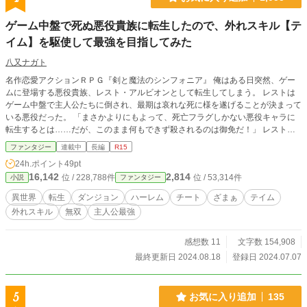
ゲーム中盤で死ぬ悪役貴族に転生したので、外れスキル【テ
イム】を駆使して最強を目指してみた
八又ナガト
名作恋愛アクションＲＰＧ『剣と魔法のシンフォニア』 俺はある日突然、ゲー
ムに登場する悪役貴族、レスト・アルビオンとして転生してしまう。 レストは
ゲーム中盤で主人公たちに倒され、最期は哀れな死に様を遂げることが決まって
いる悪役だった。 「まさかよりにもよって、死亡フラグしかない悪役キャラに
転生するとは……だが、このまま何もできず殺されるのは御免だ！」 レストの
持つスキル【テイム】に特別な力が秘められていることを知っていた俺は、その
ファンタジー
連載中
長編
R15
力を使えば死亡フラグを退けられるのではないかと考えた。 それから俺は前世
24h.ポイント
49pt
の知識を総動員し、独自の鍛錬法で【テイム】の力を引き出していく。 「こう
16,142
2,814
位 / 228,788件
位 / 53,314件
小説
ファンタジー
して着実に力をつけていけば、ゲームで決められた最期は迎えずに済むはず……
いや、もしかしたら最強の座だって狙えるんじゃないか？」 狙いは成功し、俺
異世界
転生
ダンジョン
ハーレム
チート
ざまぁ
テイム
は驚くべき程の速度で力を身に着けていく。 その結果、やがて俺はラスボスを
外れスキル
無双
主人公最強
も超える世界最強の力を獲得し、周囲にはなぜかゲームのメインヒロイン達まで
集まってきてしまうのだった―― 別サイトでも投稿しております。
感想数 11
文字数 154,908
最終更新日 2024.08.18
登録日 2024.07.07
5
お気に入り追加
135