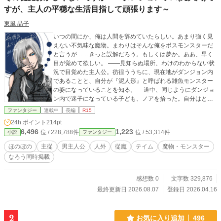
すが、主人の平穏な生活目指して頑張ります～
東風 晶子
いつの間にか、俺は人間を辞めていたらしい。あまり強く見
えない不気味な魔物。まわりはそんな俺をボスモンスターだ
と言うが……きっと誤解だろう。もしくは夢か。ああ、早く
目が覚めて欲しい。 ――見知らぬ場所、わけのわからない状
況で目覚めた主人公。彷徨ううちに、現在地がダンジョン内
であることと、自分が『泥人形』と呼ばれる雑魚モンスター
の姿になっていることを知る。 道中、同じようにダンジョ
ン内で迷子になっている子ども、ノアを拾った。自分はとも
かく、せめてノアだけでもダンジョンの外に出してやらねば
ファンタジー
連載中
長編
R15
と決意する主人公だったが。 ――気づいたら、ノアと従魔契
24h.ポイント
214pt
約を結んでいた。 従魔とは何なのか、ここがどこなのか、
6,496
1,223
位 / 228,788件
位 / 53,314件
小説
ファンタジー
元の自分の身体はどうなったのか。そういう大事なことはま
ったくわからないままに、従魔としての生活が半強制的にス
ほのぼの
主従
男主人公
人外
従魔
テイム
魔物・モンスター
タート。 目下の目標は、ノアの置かれた過酷な状況(半分く
なろう同時掲載
らいは主人公のせい)を改善することと、自分に何が起きてい
るのか把握すること、そして何とか元に戻ること。 主人公
は気付かない。 自分がただの雑魚モンスターではなく、ボ
感想数 0
文字数 329,876
スモンスター、それも特異な進化を遂げた個体であること
最終更新日 2026.08.07
登録日 2026.04.16
に。 ※「小説家になろう」にて同タイトルで投稿していま
す。 ※「なろう」と同時更新となります。毎週金曜日予定。
2
お気に入り追加
496