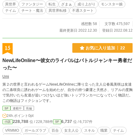
異世界
ファンタジー
転生
ざまぁ
成り上がり
モンスター娘
テイム
チート・魔法
異世界転移
不遇スタート
感想数 58
文字数 475,597
最終更新日 2022.12.30
登録日 2022.08.12
15
お気に入り追加
22
NewLifeOnline〜彼女のライバルはバトルジャンキー勇者だ
った〜
Umi
第２の世界と言われるゲームNewLifeOnlineに降り立った主人公春風美咲は友達
の二条咲良に誘われゲームを始めたが、自分の持つ豪運と天然さ、リアルの度胸
で気付いたら友達が追いつけないほど強いトップランカーになっていく物語だ。
この物語はフィクションです。
SF
連載中
長編
24h.ポイント
0pt
228,788
6,737
位 / 228,788件
位 / 6,737件
小説
SF
VRMMO
ガールズラブ
百合
女主人公
スキル
職業
テイム