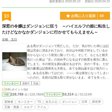
最終更新日 2020.05.23
登録日 2020.04.15
25
お気に入り追加
68
深窓の令嬢はダンジョンに狂う ～ハイエルフの姫に転生し
たけどなかなかダンジョンに行かせてもらえません～
吉都 五日
ある男がダンジョンで死亡した。 だが、気が付いた時には記
憶は完全に消去されており、自分は今何処で何をしているか
分からないという状況に陥っていた。そして、もともと能天
気だった彼は『次』の決め手になるはずの処置を適当に選ん
でしまう。今の状況を跳ね返せるはずの、次の一手を。 だが
彼の豪運は記憶喪失も天然も、全てを跳ね返すほど強力だっ
た。ある点を除いてはだが。 ―――彼は彼女になってしまい
ったのだ。生前の記憶も取り戻せないまま。 全てを失った彼
は転生することになる。 世界一美しいと称されるハイエルフ
ファンタジー
連載中
長編
の姫として。 「彼女」に残っているのはダンジョンに対する
24h.ポイント
0pt
執着だけだった。 そして彼女は…… 彼女は割と能天気に生き
228,788
53,314
位 / 228,788件
位 / 53,314件
小説
ファンタジー
ていた。 ダンジョンに行きたいなーとは思うけどなかなか思
うように行かせてくれない。 周りの反応に一喜一憂しながら
冒険者
モンスター
TS
女主人公
ダンジョン
日常
異世界
少しづつ成長していく物語です。 現在2章進行中。 2章はダン
王族・貴族
エルフ
テイム
ジョンにさっぱり行かないという謎展開 タイトル詐欺と言わ