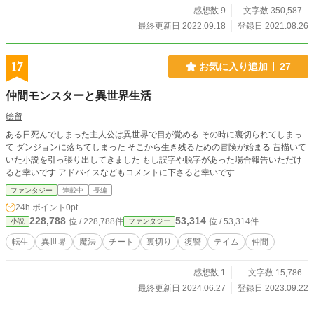
感想数 9
文字数 350,587
最終更新日 2022.09.18
登録日 2021.08.26
17
お気に入り追加
27
仲間モンスターと異世界生活
絵留
ある日死んでしまった主人公は異世界で目が覚める その時に裏切られてしまっ
て ダンジョンに落ちてしまった そこから生き残るための冒険が始まる 昔描いて
いた小説を引っ張り出してきました もし誤字や脱字があった場合報告いただけ
ると幸いです アドバイスなどもコメントに下さると幸いです
ファンタジー
連載中
長編
24h.ポイント
0pt
228,788
53,314
位 / 228,788件
位 / 53,314件
小説
ファンタジー
転生
異世界
魔法
チート
裏切り
復讐
テイム
仲間
感想数 1
文字数 15,786
最終更新日 2024.06.27
登録日 2023.09.22