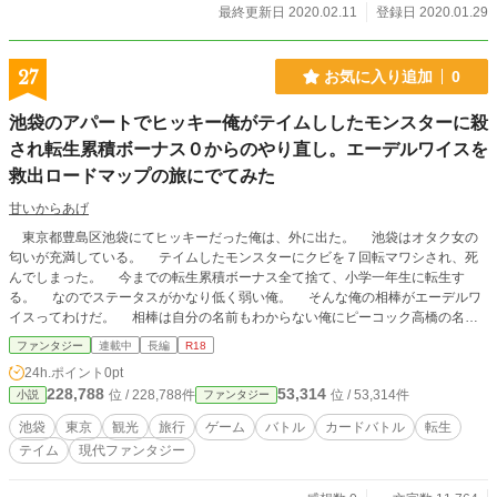
最終更新日 2020.02.11
登録日 2020.01.29
27
お気に入り追加
0
池袋のアパートでヒッキー俺がテイムししたモンスターに殺
され転生累積ボーナス０からのやり直し。エーデルワイスを
救出ロードマップの旅にでてみた
甘いからあげ
東京都豊島区池袋にてヒッキーだった俺は、外に出た。 池袋はオタク女の
匂いが充満している。 テイムしたモンスターにクビを７回転マワシされ、死
んでしまった。 今までの転生累積ボーナス全て捨て、小学一年生に転生す
る。 なのでステータスがかなり低く弱い俺。 そんな俺の相棒がエーデルワ
イスってわけだ。 相棒は自分の名前もわからない俺にピーコック高橋の名を
名付けてくれた。 それなら、人の身で孔雀の鉤爪を持つのは、当然。 人の
ファンタジー
連載中
長編
R18
身で孔雀の鉤爪を持った俺はモンスターとの戦いで、エーデルワイスを ＜ス
24h.ポイント
0pt
キル:早池峰山に咲くハヤチネウスユキソウの如く＞でスキル名の如く。 早地
228,788
53,314
位 / 228,788件
位 / 53,314件
小説
ファンタジー
峰山に咲くハヤチネウスユキソウにして、そこからサモンするタクティクス。
それがなんの手違いか、早地峰山に咲く本物のハヤチネウスユキソウをサモン
池袋
東京
観光
旅行
ゲーム
バトル
カードバトル
転生
しちまったんだ。 でも、なんだかんだで、ハヤチネウスイキソウとモンスタ
テイム
現代ファンタジー
ー種族ラムイレコフといっしょに、 俺達は相棒エーデルワイスを救出するロー
ドマップを始めたんだ。 俺は人不殺主義で、誰１人も人間を殺したくな