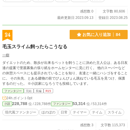
感想数 0
文字数 80,606
最終更新日 2023.09.13
登録日 2023.08.25
24
お気に入り追加
84
毛玉スライム飼ったらこうなる
一樹
ダイエットのため、散歩が出来るペットを飼うことに決めた主人公は、ある日友
達の提案で里親募集の張り紙をホームセンターに見に行く。 他のスーパーなど
の休憩スペースにも提示されていることを知り、友達と一緒にハシゴをすること
に。 その矢先、とある建物の前でぴょんぴょん跳ねている毛玉を見つけ、保護
するのだった。 ※小説家になろうでも投稿しています。
ファンタジー
完結
長編
R15
24h.ポイント
0pt
228,788
53,314
位 / 228,788件
位 / 53,314件
小説
ファンタジー
現代風ファンタジー
ほのぼの
日常
テイマー
テイム
スライム
感想数 3
文字数 115,373