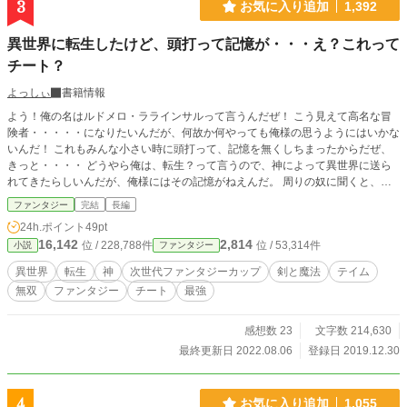
3
お気に入り追加
1,392
異世界に転生したけど、頭打って記憶が・・・え？これって
チート？
よっしぃ
書籍情報
よう！俺の名はルドメロ・ララインサルって言うんだぜ！ こう見えて高名な冒
険者・・・・・になりたいんだが、何故か何やっても俺様の思うようにはいかな
いんだ！ これもみんな小さい時に頭打って、記憶を無くしちまったからだぜ、
きっと・・・・ どうやら俺は、転生？って言うので、神によって異世界に送ら
れてきたらしいんだが、俺様にはその記憶がねえんだ。 周りの奴に聞くと、俺
と一緒にやってきた連中もいるって話だし、スキルやらステータスたら、アイテ
ファンタジー
完結
長編
ムやら、色んなものをポイントと交換して、15の時にその、特別なポイントを
24h.ポイント
49pt
取得し、冒険者として成功してるらしい。ポイントって何だ？ 俺もあるのか？
16,142
2,814
位 / 228,788件
位 / 53,314件
小説
ファンタジー
取得の仕方がわかんねえから、何にもないぜ？あ、そう言えば、消えないナイフ
とか持ってるが、あれがそうなのか？おい、記憶をなくす前の俺、何取得してた
異世界
転生
神
次世代ファンタジーカップ
剣と魔法
テイム
んだ？ それに、俺様いつの間にかペット（フェンリルとドラゴン）２匹がいる
無双
ファンタジー
チート
最強
んだぜ！ よく分からんが何時の間にやら婚約者ができたんだよな・・・・ え？
俺様チート持ちだって？チートって何だ？ ＠＠＠＠＠＠＠＠＠＠＠＠＠＠＠＠
＠＠＠＠＠＠＠＠＠＠＠＠＠＠＠＠＠＠＠＠ 話を進めるうちに、少し内容を変
感想数 23
文字数 214,630
えさせて頂きました。
最終更新日 2022.08.06
登録日 2019.12.30
4
お気に入り追加
1,055