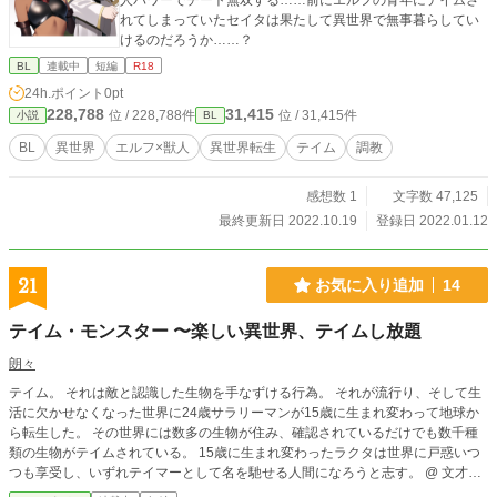
人パワーでチート無双する……前にエルフの青年にテイムさ
れてしまっていたセイタは果たして異世界で無事暮らしてい
けるのだろうか……？
BL
連載中
短編
R18
24h.ポイント
0pt
228,788
31,415
位 / 228,788件
位 / 31,415件
小説
BL
BL
異世界
エルフ×獣人
異世界転生
テイム
調教
感想数 1
文字数 47,125
最終更新日 2022.10.19
登録日 2022.01.12
21
お気に入り追加
14
テイム・モンスター 〜楽しい異世界、テイムし放題
朗々
テイム。 それは敵と認識した生物を手なずける行為。 それが流行り、そして生
活に欠かせなくなった世界に24歳サラリーマンが15歳に生まれ変わって地球か
ら転生した。 その世界には数多の生物が住み、確認されているだけでも数千種
類の生物がテイムされている。 15歳に生まれ変わったラクタは世界に戸惑いつ
つも享受し、いずれテイマーとして名を馳せる人間になろうと志す。 @ 文才が
無いものでごちゃごちゃするとは思いますが読んで感想をいただけると嬉しいで