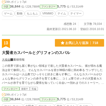
24h.ポイント
7pt
36,844
5,775
位 / 228,788件
位 / 53,314件
小説
ファンタジー
ゲーム
動物
もふもふ
VRMMO
テイム
テイマー
感想数 24
文字数 78,034
最終更新日 2021.06.10
登録日 2016.10.01
13
お気に入り追加
718
大賢者カスパールとグリフォンのスバル
大福金
書籍情報
この世界で誰も届く事がない領域まで達した大賢者カスパール。 彼が得れる魔
法は全て修得した。 そんなカスパールを皆が神様の様に崇め奉る ウンザリした
カスパールは一人山奥でひっそりと好きに暮らす事に。 そんなカスパールがひ
ょんな事からグリフォンの赤子を育てる事に… コミュ障でボッチの大賢者カス
パールが赤子を育てながら愛情を知っていく出会い〜別れまでのストーリー。
このお話は【お人好し底辺テイマーがSSSランク聖獣たちとモフモフ無双する】
ファンタジー
連載中
長編
のサイドストーリーになります。 本編を読んでいなくても内容は分かります。
24h.ポイント
7pt
宜しければ本編もよろしくお願いします。 上記のお話は「お人好し底辺テイマ
36,844
5,775
位 / 228,788件
位 / 53,314件
小説
ファンタジー
ー…………」の書籍二巻に収録されましたので、スバルとカスパールの出会いの
お話は非公開となりました。 勇者達との魔王討伐編のみ公開となります。