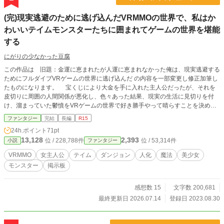
(完)現実逃避のために逃げ込んだVRMMOの世界で、私はか
わいいテイムモンスターたちに囲まれてゲームの世界を堪能
する
にがりの少なかった豆腐
この作品は 旧題：金運に恵まれたが人運に恵まれなかった俺は、現実逃避する
ためにフルダイブVRゲームの世界に逃げ込んだ の内容を一部変更し修正加筆し
たものになります。 宝くじにより大金を手に入れた主人公だったが、それを
皮切りに周囲の人間関係が悪化し、色々あった結果、現実の生活に見切りを付
け、溜まっていた鬱憤をVRゲームの世界で好き勝手やって晴らすことを決め
た。 そして、課金したりかわいいテイムモンスターといちゃいちゃしたり、
ファンタジー
完結
長編
R15
なんて事をしている内にダンジョンを手に入れたりする主人公の物語。 ※
24h.ポイント
71pt
異世界転移や転生、ログアウト不可物の話ではありません ※ ※修正前から
13,128
2,393
位 / 228,788件
位 / 53,314件
小説
ファンタジー
主人公の性別が変わっているので注意。 ※男主人公バージョンは、カクヨ
ム・小説家になろうにて公開されており、すでに完結しています。
VRMMO
女主人公
テイム
ダンジョン
人化
魔法
美少女
モンスター
掲示板
感想数 15
文字数 200,681
最終更新日 2026.07.14
登録日 2023.08.30