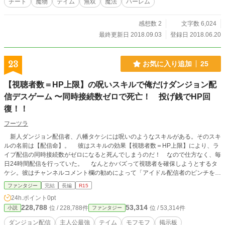
チート
魔物
テイム
無双
魔法
ハーレム
感想数 2
文字数 6,024
最終更新日 2018.09.03
登録日 2018.06.20
23
お気に入り追加
25
【視聴者数＝HP上限】の呪いスキルで俺だけダンジョン配
信デスゲーム 〜同時接続数ゼロで死亡！ 投げ銭でHP回
復！！
フーツラ
新人ダンジョン配信者、八幡タケシには呪いのようなスキルがある。そのスキ
ルの名前は【配信命】。 彼はスキルの効果【視聴者数＝HP上限】により、ラ
イブ配信の同時接続数がゼロになると死んでしまうのだ！ なので仕方なく、毎
日24時間配信を行っていた。 なんとかバズって視聴者を確保しようとするタ
ケシ。彼はチャンネルコメント欄の勧めによって「アイドル配信者のピンチを救
う」「モフモフモンスターをテイムしてほっこり配信」を目指すのだが、持ち前
ファンタジー
完結
長編
R15
のふざけた性格が邪魔をした。 アイドル配信者と敵対した上で、グールの命
24h.ポイント
0pt
を救い、テイムに成功。ヤバい配信者として世間に認識されてしまうのだった。
228,788
53,314
位 / 228,788件
位 / 53,314件
小説
ファンタジー
ダンジョン配信
主人公最強
テイム
モフモフ
掲示板