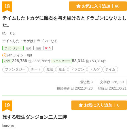
18
お気に入り追加
60
テイムしたトカゲに魔石を与え続けるとドラゴンになりまし
た。
暁 とと
テイムしたトカゲはドラゴンになる
ファンタジー
完結
長編
R15
24h.ポイント
0pt
228,788
53,314
位 / 228,788件
位 / 53,314件
小説
ファンタジー
ファンタジー
チート
魔法
魔王
ドラゴン
トカゲ
テイム
感想数 3
文字数 126,113
最終更新日 2022.04.20
登録日 2021.06.21
19
お気に入り追加
0
旅する転生ダンジョン二人三脚
kuro-yo