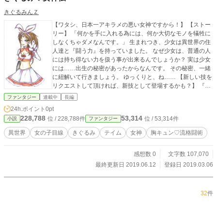
きぐるみんＺ
【ワタシ、日本一アキラメの悪い女神ですから！】 【ストー
リー】 「何かを手に入れる為には、何か大切なモノを犠牲に
しなくちゃダメなんです。」 生まれつき、少女は異世界の住
人達と『闘う力』を持っていました。 なぜ少女は、普通の人
には持ち得ない力を扱う事が出来るんでしょうか？ 実は少女
には……出生の秘密があったからなんです。 その秘密、一緒
に紐解いて行きましょう。 ゆっくりと、ね…… 【新しい技を
リクエストして頂ければ、新技として登場するかも？】 『胸
キュン♡流格闘術』…… それは、女の子らしい可愛らしさ、
ファンタジー
連載中
長編
所作を最大限に活かした、しかし技の威力を疎かにしていな
24h.ポイント
0pt
い「女の子の、女の子による、女の子の為の」格闘術。 その
228,788
53,314
位 / 228,788件
位 / 53,314件
小説
ファンタジー
中には、懇意にして頂いている読者さんのリクエストから生
まれた技もあります。
異世界
女の子目線
きぐるみ
テイム
女神
胸キュン♡流格闘術
感想数 0
文字数 107,070
最終更新日 2019.06.12
登録日 2019.03.06
32
件