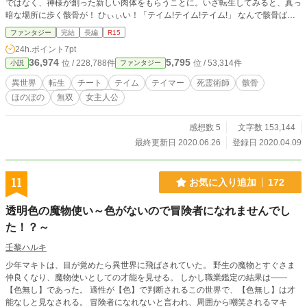
ではなく、神様が創った新しい肉体をもらうことに。いざ転生してみると、真っ
暗な場所に歩く骸骨が！ ひぃぃい！「テイム!テイム!テイム!」 なんで骸骨ばっ
かり！「テイム!テイムテイム!」 私は歩く。カタカタカタ。 振り返ると五十体の
ファンタジー
完結
長編
R15
スケルトンが私に従ってついてくる。 どうしてこうなった!? 6/26一章完結しま
24h.ポイント
7pt
した この作品は、『三上珊瑚』名義で小説家になろうにも投稿しています
36,974
5,795
位 / 228,788件
位 / 53,314件
小説
ファンタジー
異世界
転生
チート
テイム
テイマー
死霊術師
骸骨
ほのぼの
無双
女主人公
感想数 5
文字数 153,144
最終更新日 2020.06.26
登録日 2020.04.09
11
お気に入り追加
172
透明色の魔物使い～色がないので冒険者になれませんでし
た！？～
壬黎ハルキ
少年マキトは、目が覚めたら異世界に飛ばされていた。 野生の魔物とすぐさま
仲良くなり、魔物使いとしての才能を見せる。 しかし職業鑑定の結果は――
【色無し】であった。 適性が【色】で判断されるこの世界で、【色無し】は才
能なしと見なされる。 冒険者になれないと言われ、周囲から嘲笑されるマキ