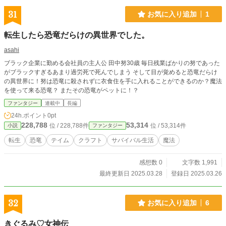
31
お気に入り追加
1
転生したら恐竜だらけの異世界でした。
asahi
ブラック企業に勤める会社員の主人公 田中努30歳 毎日残業ばかりの努であった
がブラックすぎるあまり過労死で死んでしまう そして目が覚めると恐竜だらけ
の異世界に！努は恐竜に殺されずに衣食住を手に入れることができるのか？魔法
を使って来る恐竜？ またその恐竜がペットに！？
ファンタジー
連載中
長編
24h.ポイント
0pt
228,788
53,314
位 / 228,788件
位 / 53,314件
小説
ファンタジー
転生
恐竜
テイム
クラフト
サバイバル生活
魔法
感想数 0
文字数 1,991
最終更新日 2025.03.28
登録日 2025.03.26
32
お気に入り追加
6
きぐるみ♡女神伝