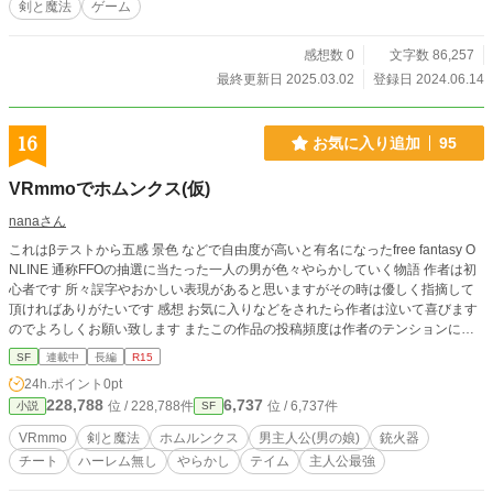
剣と魔法
ゲーム
感想数 0
文字数 86,257
最終更新日 2025.03.02
登録日 2024.06.14
16
お気に入り追加
95
VRmmoでホムンクス(仮)
nanaさん
これはβテストから五感 景色 などで自由度が高いと有名になったfree fantasy O
NLINE 通称FFOの抽選に当たった一人の男が色々やらかしていく物語 作者は初
心者です 所々誤字やおかしい表現があると思いますがその時は優しく指摘して
頂ければありがたいです 感想 お気に入りなどをされたら作者は泣いて喜びます
のでよろしくお願い致します またこの作品の投稿頻度は作者のテンションによ
って変わるのでよろしくお願い致します (深夜テンションで書き始めたって言え
SF
連載中
長編
R15
ない...) 尚現在夏休みが終わりましので新しい話や修正作業を出来る時間が少な
24h.ポイント
0pt
くなっており 修正作業に関しては誤字を直すとかしか出来ない状況です... 本当
228,788
6,737
位 / 228,788件
位 / 6,737件
小説
SF
にと申し訳ない
VRmmo
剣と魔法
ホムルンクス
男主人公(男の娘)
銃火器
チート
ハーレム無し
やらかし
テイム
主人公最強