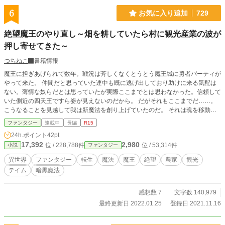
6
お気に入り追加
729
絶望魔王のやり直し～畑を耕していたら村に観光産業の波が
押し寄せてきた～
つちねこ
書籍情報
魔王に担ぎあげられて数年。戦況は芳しくなくとうとう魔王城に勇者パーティが
やって来た。 仲間だと思っていた連中も既に逃げ出しており助けに来る気配は
ない。薄情な奴らだとは思っていたが実際ここまでとは思わなかった。信頼して
いた側近の四天王ですら姿が見えないのだから。 だがそれもここまでだ……。
こうなることを見越して我は新魔法を創り上げていたのだ。 それは魂を移動さ
せる禁忌とされる暗黒魔法。 こんな魔王軍からは離脱して、のどかで平和な世
ファンタジー
連載中
長編
R15
界で生き直してやる。 もう決めたのだ。魔王軍の敗戦で平和が訪れるであろう
24h.ポイント
42pt
人の世界でのんびり畑でも耕しながらスローライフをおくることを。 ところが
17,392
2,980
位 / 228,788件
位 / 53,314件
小説
ファンタジー
その農村では何故か急激に観光産業の波が押し寄せ、自分を倒した勇者や聖女も
村にやってきたりと、企図せず巻き込まれてしまう元魔王の絶望からはじまる物
異世界
ファンタジー
転生
魔法
魔王
絶望
農家
観光
語。
テイム
暗黒魔法
感想数 7
文字数 140,979
最終更新日 2022.01.25
登録日 2021.11.16