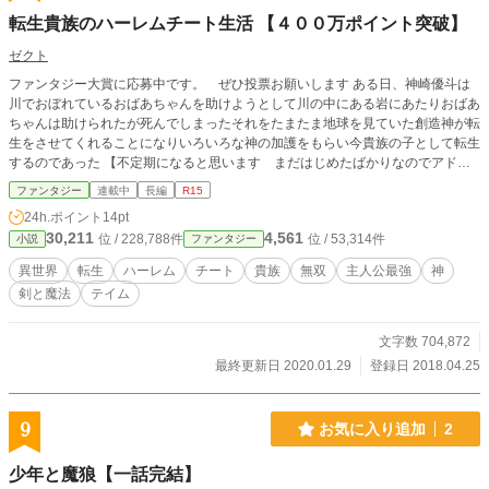
転生貴族のハーレムチート生活 【４００万ポイント突破】
ゼクト
ファンタジー大賞に応募中です。 ぜひ投票お願いします ある日、神崎優斗は
川でおぼれているおばあちゃんを助けようとして川の中にある岩にあたりおばあ
ちゃんは助けられたが死んでしまったそれをたまたま地球を見ていた創造神が転
生をさせてくれることになりいろいろな神の加護をもらい今貴族の子として転生
するのであった 【不定期になると思います まだはじめたばかりなのでアドバ
イスなどどんどんコメントしてください。ノベルバ、小説家になろう、カクヨム
ファンタジー
連載中
長編
R15
にも同じ作品を投稿しているので、気が向いたら、そちらもお願いします。 累
24h.ポイント
14pt
計４００万ポイント突破しました。 応援ありがとうございます。】 ツイッター
30,211
4,561
位 / 228,788件
位 / 53,314件
小説
ファンタジー
始めました→ゼクト @VEUu26CiB0OpjtL
異世界
転生
ハーレム
チート
貴族
無双
主人公最強
神
剣と魔法
テイム
文字数 704,872
最終更新日 2020.01.29
登録日 2018.04.25
9
お気に入り追加
2
少年と魔狼【一話完結】