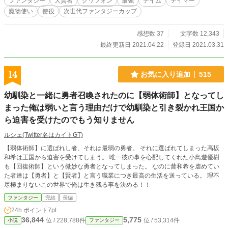
ファンタジー
大賢者
グリフォン
最強
テイム
テイマー
魔物使い
使役
次世代ファンタジーカップ
感想数 37
文字数 12,343
最終更新日 2021.04.22
登録日 2021.03.31
14
お気に入り追加
515
幼馴染と一緒に勇者召喚されたのに【弱体術師】となってし
まった俺は弱いと言う理由だけで幼馴染と引き裂かれ王国か
ら迫害を受けたのでもう知りません
ルシェ(Twitter名はカイトGT)
【弱体術師】に選ばれし者、それは最弱の勇者。 それに選ばれてしまった高坂
和希は王国から迫害を受けてしまう。 唯一彼の事を心配してくれた小鳥遊優樹
も【回復術師】という微妙な勇者となってしまった。 なのに昔和希を虐めてい
た者達は【勇者】と【賢者】と言う職業につき最高の生活を送っている。 理不
尽極まりないこの世界で俺は生き残る事を決める！！
ファンタジー
完結
長編
24h.ポイント
7pt
36,844
5,775
位 / 228,788件
位 / 53,314件
小説
ファンタジー