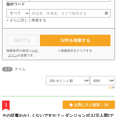
除外ワード
+ さらに詳しく検索する
保存する
32
件を検索する
検索条件の保存には
ロ
× 検索条件をクリアする
グイン
が必要です。
テイム
タグ
32
件
1
お気に入り追加
10
その従魔おかしくないですか？～ダンジョンボス(元人間)で