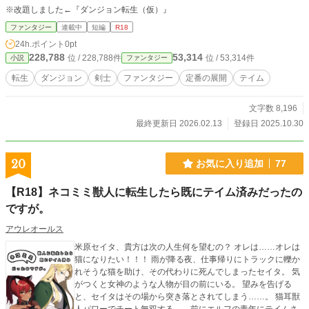
※改題しました←『ダンジョン転生（仮）』
ファンタジー
連載中
短編
R18
24h.ポイント
0pt
228,788
53,314
位 / 228,788件
位 / 53,314件
小説
ファンタジー
転生
ダンジョン
剣士
ファンタジー
定番の展開
テイム
文字数 8,196
最終更新日 2026.02.13
登録日 2025.10.30
20
お気に入り追加
77
【R18】ネコミミ獣人に転生したら既にテイム済みだったの
ですが。
アウレオールス
米原セイタ、貴方は次の人生何を望むの？ オレは……オレは
猫になりたい！！！ 雨が降る夜、仕事帰りにトラックに轢か
れそうな猫を助け、その代わりに死んでしまったセイタ。 気
がつくと女神のような人物が目の前にいる。 望みを告げる
と、セイタはその場から突き落とされてしまう……。 猫耳獣