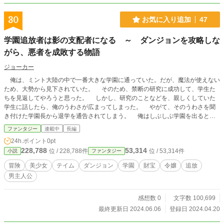
30
お気に入り追加
47
学園追放者は影の支配者になる ～ ダンジョンを攻略しな
がら、悪者を成敗する物語
ジョーカー
俺は、ミント大陸の中で一番大きな学園に通っていた。だが、魔法が使えない
ため、大勢から見下されていた。 そのため、禁断の研究に成功して、学生た
ちを見返してやろうと思った。 しかし、研究のことなどを、親しくしていた
学生に話したら、俺のうわさが広まってしまった。 やがて、そのうわさを聞
き付けた学園長から退学を通告されてしまう。 俺はしぶしぶ学園を出ると、
牢屋のような馬車に載せられた。やがて大陸の東の端にある街まで移送されてし
ファンタジー
連載中
長編
まう。 その後、財宝を求めて、街の近くにあるダンジョンに挑んだ。そし
24h.ポイント
0pt
て、宝物庫にたどり着き、なんと霊獣の力を授かったのである。 俺は、この
228,788
53,314
位 / 228,788件
位 / 53,314件
小説
ファンタジー
力を使い、俺のことを応援し、褒めてくださった王女様のために影の支配者にな
ります。
冒険
美少女
テイム
ダンジョン
学園
財宝
令嬢
追放
男主人公
感想数 0
文字数 100,699
最終更新日 2024.06.06
登録日 2024.04.20