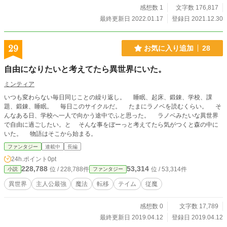
感想数 1
文字数 176,817
最終更新日 2022.01.17
登録日 2021.12.30
29
お気に入り追加
28
自由になりたいと考えてたら異世界にいた。
ミンティア
いつも変わらない毎日同じことの繰り返し。 睡眠、起床、鍛錬、学校、課
題、鍛錬、睡眠。 毎日このサイクルだ。 たまにラノベを読むくらい。 そ
んなある日、学校へ一人で向かう途中でふと思った。 ラノベみたいな異世界
で自由に過ごしたい。と そんな事をぼーっと考えてたら気がつくと森の中に
いた。 物語はそこから始まる。
ファンタジー
連載中
長編
24h.ポイント
0pt
228,788
53,314
位 / 228,788件
位 / 53,314件
小説
ファンタジー
異世界
主人公最強
魔法
転移
テイム
従魔
感想数 0
文字数 17,789
最終更新日 2019.04.12
登録日 2019.04.12