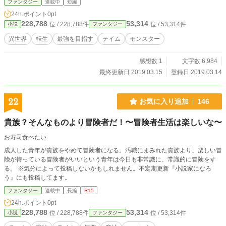
ファンタジー
連載中
短編
す。 修正点などあれば言ってください。 改善します。
24h.ポイント
0pt
228,788
53,314
位 / 228,788件
位 / 53,314件
小説
ファンタジー
異世界
転生
最強を目指す
テイム
モンスター
感想数 1
文字数 6,984
最終更新日 2019.03.15
登録日 2019.03.14
22
お気に入り追加
146
貴族？そんなものより冒険者だ！〜冒険者生活は楽しいな〜
お寿司食べたい
成人した青年が貴族をやめて冒険者になる。汚職にまみれた貴族より、楽しい冒
険が待っている冒険者がいいという青年は今日も非常識に、常識的に冒険をす
る。 ※気分によって投稿しないかもしれません。不定期更新『小説家になろ
う』にも投稿してます。
ファンタジー
連載中
長編
R15
24h.ポイント
0pt
228,788
53,314
位 / 228,788件
位 / 53,314件
小説
ファンタジー