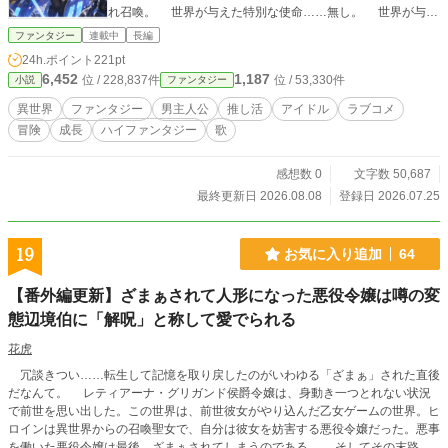
れ召喚。 世界が与えた特別な使命……無し。 世界が与え
た特別なスキル……無し。 でも現代に帰る方法……無し。
ファンタジー
連載中
長編
世界は、リクトに何も期待してはいない。 例えそれ
24h.ポイント
221pt
が、世界を託されたシオンでは解決出来なくなった、壊れ始
6,452
1,187
位 / 228,837件
位 / 53,330件
小説
ファンタジー
めた世界であっても。 期待など無用。 使命ですら無用。
推しを推すことに……理由を考えるファンなどいない。
異世界
ファンタジー
男主人公
推し活
アイドル
ラブコメ
壊れつつある世界を切り開くのは、ひとりのオタクの推し
冒険
成長
ハイファンタジー
歌
活。 そしてその旅を続ける中、次第に崇拝していた“最
推し”は、ひとりの少女・シオンへと変わっていく。 けれど
彼女は、あくまで“推し”。 距離が近づこうとも、それが恋
感想数 0
文字数 50,687
愛感情へ変わることなど──無いはずだった。 さらにそこ
最終更新日 2026.08.08
登録日 2026.07.25
へ、可愛らしい獣人タルトまで加わって――？ これは、一
人の“推し”しか見ようとしなかった男が、やがて仲間と真実を
知り、世界に推し活を叩きつける物語。 そして、分け隔て
19
お気に入り追加
64
ない愛しか知らなかった天才アイドルが、ひとりの男を知っ
ていく物語。 そして、世界を救うのは剣でも魔法でもなく
【番外編更新】ざまぁされて人形になった悪役令嬢は噂の変
――最強のライブである。
態辺境伯に「解呪」と称して愛でられる
花虎
冗談きつい……転生して記憶を取り戻したのがいわゆる「ざまぁ」された直後
だなんて。 レティアーナ・グリガンド侯爵令嬢は、身動き一つとれない状況
で前世を思い出した。この世界は、前世彼女がやり込んだ乙女ゲームの世界。ヒ
ロインは異世界からの召喚聖女で、自分は彼女を妨害する悪役令嬢だった。悪事
を働いた悪役令嬢は最後、ざまぁされてしまうのである。 そしてその末路は