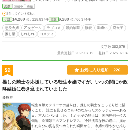
が並んでいる。 話している。 目線だけで通じ合っている。
恋愛
連載中
長編
「待って。公式が呼吸している……！」 ミリアは決意した。
24h.ポイント
63pt
ヒロインをいじめない。 王太子に執着しない。 推しカプの邪
14,289
6,289
位 / 228,837件
位 / 66,374件
小説
恋愛
魔をしない。 そして、自分はそっと壁になる。 ……はずだっ
た。 王太子との婚約解消を目指せば、なぜか王太子の好感度
悪役令嬢
乙女ゲーム
ラブコメ
婚約破棄
溺愛
勘違い
腐女子
が上がり。 ヒロインを助ければ、「お姉様」と懐かれ。 騎士
推し活
じれじれ
コメディ
団長を王太子のそばに戻そうとすれば、真剣に心配され。 さ
らに、笑わないことで有名な冷血公爵レオンハルトにまで目
をつけられてしまう。 「違いますわ！ 私は恋愛したいので
文字数 383,079
はなく、恋愛を観測したいのです！」 壁になりたい悪役令嬢
最終更新日 2026.07.19
登録日 2026.07.04
と、そんな彼女を逃がす気のない冷血公爵。 推し活、勘違
い、婚約破棄未遂、ヒロイン懐き、そしてじれじれ溺愛。 こ
れは、物語の外側にいたい腐女子令嬢が、いつの間にか世界
23
お気に入り追加
226
で一番大切にされてしまう、明るく笑える異世界転生ラブコ
メ。
推しの騎士を応援している転生令嬢ですが、いつの間にか政
略結婚に巻き込まれていました
藤原遊
転生令嬢カテリーナの趣味は、推しの騎士をこっそり絵に描
くこと。 誰にも見せるつもりのなかったスケッチが――ある
日、本人にバレました。 しかもその騎士は、国内序列一位の
領地、次期領主のアンドレアス。 冷静沈着な彼の瞳に、描か
れた自分の姿を見つめられた瞬間から、 令嬢の穏やかな推し