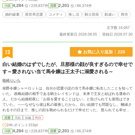
4,284
2,201
位 / 228,837件
位 / 66,374件
小説
恋愛
婚約破棄
異世界恋愛
コメディ
推し活
騎士団長
勘違い
商売
文字数 16,067
最終更新日 2026.08.05
登録日 2026.07.30
12
お気に入り追加
228
白い結婚のはずでしたが、旦那様の顔が良すぎるので幸せで
す～愛されない当て馬令嬢は王太子に溺愛される～
唯崎りいち
侯爵令嬢シャーロットは、自分が恋愛小説の当て馬令嬢に転生したことを知って
いた。 政略結婚の相手である騎士レイモンドは、未来で王女と結ばれる運命の
人。 だから結婚初夜に「お前を愛することはない」と告げられても覚悟はでき
ていた。 ――なぜなら彼は私の最推しだから。 白い結婚でも問題なし。 離縁さ
れるその日まで、推しの顔を眺められるだけで幸せだった。 怒られても幸せ。
睨まれても幸せ。 今日も王宮で旦那様を見守る推し活に励んでいたら、なぜか
恋愛
完結
短編
R15
王太子フィリップに勘違いされてしまう。 「君は傷ついているんだろう？」
24h.ポイント
333pt
「いいえ、旦那様の顔が良いだけです！」 そう答えたはずなのに、なぜか王太
4,284
2,201
位 / 228,837件
位 / 66,374件
小説
恋愛
子から求婚されて――！？ 愛されない運命だった当て馬令嬢が、本当の愛を知