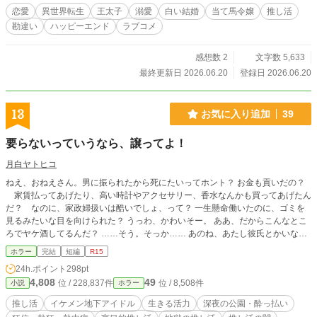
るまでの勘違いラブコメディ。
恋愛
異世界転生
王太子
溺愛
白い結婚
当て馬令嬢
推し活
勘違い
ハッピーエンド
ラブコメ
感想数 2
文字数 5,633
最終更新日 2026.06.20
登録日 2026.06.20
13
お気に入り追加
39
要らないっていうなら、譲ってよ！
月白ヤトヒコ
ねえ、おねえさん。男に振られたから死にたいってホント？ お金も貢いだの？
家賃払ってあげたり、高い時計やアクセサリー、香水なんかも買ってあげたん
だ？ なのに、家政婦扱いは酷いでしょ、って？ 一生懸命働いたのに、ゴミを
見るみたいな目を向けられた？ うっわ、かわいそー。 ああ、だからこんなとこ
ろでヤケ酒してるんだ？ ……そう。そっか…… あのね、あたし彼氏とかいない
けど推しがいるの。 お金無いと、ライブ行けない。彼に会えない。遠くから見
ホラー
完結
短編
R15
てることしかできない。じかに話し掛けることも、返事を返してもらうことも、
24h.ポイント
298pt
笑顔を見せてもらうこともできない……っ！ 寂しいの、彼が足りなくて、寂し
4,808
49
位 / 228,837件
位 / 8,508件
小説
ホラー
くて寂しくて死にそうな気分になる…… だから、早くお金を作らなきゃっ!! おね
えさん、彼氏に振られて死にたいんでしょ？ だったら、お金も要らないでし
推し活
イケメン地下アイドル
生きる活力
深夜の公園・酔っ払い
ょ？ ねえ、要らないって言うなら譲ってよ？