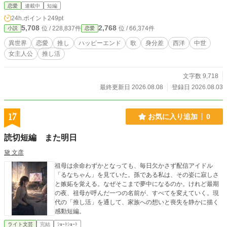
恋愛
連載中
短編
24h.ポイント
249pt
5,708
2,768
位 / 228,837件
位 / 66,374件
小説
恋愛
異世界
恋愛
推し
ハッピーエンド
歌
身分差
西洋
中世
女主人公
推し活
文字数 9,718
最終更新日 2026.08.08
登録日 2026.08.03
17
お気に入り追加
0
読切短編 また明日
黛 文彦
祖母は余命わずかとなっても、毎日欠かさず配信アイドル
「るなちゃん」を見ていた。孫である私は、その姿に寂しさ
と嫉妬を覚える。なぜそこまで夢中になるのか。けれど最期
の夜、祖母が呼んだ一つの名前が、すべてを変えていく。現
代の「推し活」を通して、家族への想いと喪失を静かに描く
感動短編。
ライト文芸
完結
ｼｮｰﾄｼｮｰﾄ