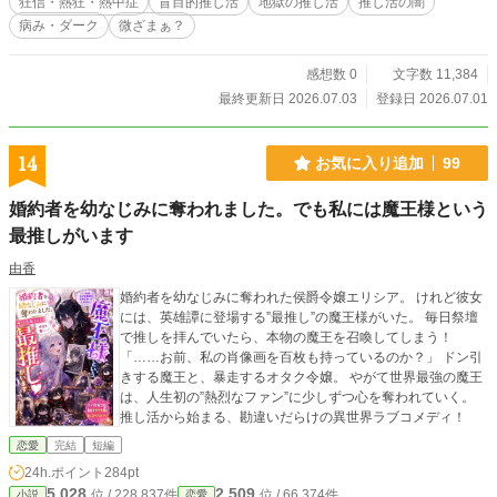
狂信・熱狂・熱中症
盲目的推し活
地獄の推し活
推し活の闇
病み・ダーク
微ざまぁ？
感想数 0
文字数 11,384
最終更新日 2026.07.03
登録日 2026.07.01
14
お気に入り追加
99
婚約者を幼なじみに奪われました。でも私には魔王様という
最推しがいます
由香
婚約者を幼なじみに奪われた侯爵令嬢エリシア。 けれど彼女
には、英雄譚に登場する”最推し”の魔王様がいた。 毎日祭壇
で推しを拝んでいたら、本物の魔王を召喚してしまう！
「……お前、私の肖像画を百枚も持っているのか？」 ドン引
きする魔王と、暴走するオタク令嬢。 やがて世界最強の魔王
は、人生初の”熱烈なファン”に少しずつ心を奪われていく。
推し活から始まる、勘違いだらけの異世界ラブコメディ！
恋愛
完結
短編
24h.ポイント
284pt
5,028
2,509
位 / 228,837件
位 / 66,374件
小説
恋愛