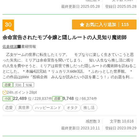
ストリーマー。 ・三上絵麻（みかみ えま） クラス委員。良くいるいい子だっ
たが、限界が来て辞めた。 吹っ切れた後は人生楽しんでいる。
最終更新日 2025.05.28
登録日 2025.05.28
30
お気に入り追加
115
余命宣告されたモブ令嬢と隠しルートの人見知り魔術師
佐倉穂波
書籍情報
乙女ゲームの世界に転生したミリア。 モブなりに楽しく生きていこうと思
った矢先に、ミリアは余命宣告を聞いてしまう。 短い人生なら推し活に残り
の人生を費やそうと、ミリアは前世で推しだった隠しルートの魔術師を訪ねるこ
とにした。 ＊本編4話完結 ＊リュカリスside3話。 ＊ふわっとした世界観。 ＊
この作品はpixiv『投稿企画 みんなが読みたい小説を書こう！』のお題を利用
し創作したものです。 https://www.pixiv.net/novel/contest/yomitainovel
恋愛
完結
短編
24h.ポイント
28pt
22,489
9,748
位 / 228,837件
位 / 66,374件
小説
恋愛
恋愛
異世界
ハッピーエンド
オタク
推し活
感想数 3
文字数 10,616
最終更新日 2023.10.11
登録日 2023.09.29