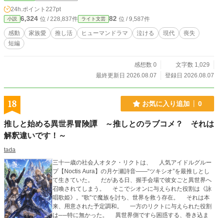
24h.ポイント
227pt
6,324
82
位 / 228,837件
位 / 9,587件
小説
ライト文芸
感動
家族愛
推し活
ヒューマンドラマ
泣ける
現代
喪失
短編
感想数 0
文字数 1,029
最終更新日 2026.08.07
登録日 2026.08.07
18
お気に入り追加
0
推しと始める異世界冒険譚 ～推しとのラブコメ？ それは
解釈違いです！～
tada
三十一歳の社会人オタク・リクトは、 人気アイドルグルー
プ【Noctis Aura】の月ケ瀬詩音――“ツキシオ”を最推しとし
て生きていた。 だがある日、握手会場で彼女ごと異世界へ
召喚されてしまう。 そこでシオンに与えられた役割は《詠
唱歌姫》。“歌”で魔族を討ち、世界を救う存在。 それは本
来、用意された予定調和。 一方のリクトに与えられた役割
は──特に無かった。 異世界側ですら困惑する、巻き込ま