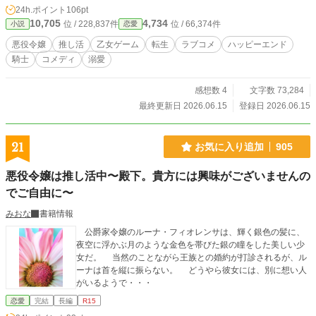
推しの婚約者。 破滅回避？ いいえ、推し活です。 推しの好物のサブレを焼
24h.ポイント
106pt
き、推しの敵を裏で排除し、推しが風邪をひけば薬草茶を届ける。推し活が忙し
10,705
4,734
位 / 228,837件
位 / 66,374件
小説
恋愛
すぎて悪事をする暇がない。 ガチ恋じゃない。オタクとして推しているだけ。
——のはずだったのに。 「俺のことを一番知っているのは、お前だろう」 推し
悪役令嬢
推し活
乙女ゲーム
転生
ラブコメ
ハッピーエンド
に見つかった。 ※本作は「小説家になろう」「カクヨム」にも掲載していま
騎士
コメディ
溺愛
す。
感想数 4
文字数 73,284
最終更新日 2026.06.15
登録日 2026.06.15
21
お気に入り追加
905
悪役令嬢は推し活中〜殿下。貴方には興味がございませんの
でご自由に〜
みおな
書籍情報
公爵家令嬢のルーナ・フィオレンサは、輝く銀色の髪に、
夜空に浮かぶ月のような金色を帯びた銀の瞳をした美しい少
女だ。 当然のことながら王族との婚約が打診されるが、ル
ーナは首を縦に振らない。 どうやら彼女には、別に想い人
がいるようで・・・
恋愛
完結
長編
R15