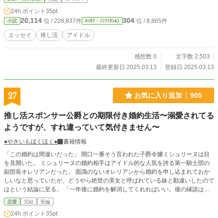
24h.ポイント
35pt
20,114
304
位 / 228,837件
位 / 8,865件
小説
ｴｯｾｲ・ﾉﾝﾌｨｸｼｮﾝ
エッセイ
推し活
アイドル
感想数 0
文字数 2,503
最終更新日 2025.03.13
登録日 2025.03.13
27
お気に入り追加
905
推し活スポンサー公爵との期限付き婚約生活〜溺愛されてる
ようですが、すれ違っていて気付きません〜
●やきいもほくほく●
書籍情報
「この婚約は間違いだった」 開口一番そう言われた子爵令嬢ミシュリーヌは目
を見開いた。 ミシュリーヌの婚約相手はアイドル的な人気を誇る第一騎士団の
副団長オレリアンだった。 面識のないオレリアンから婚約を申し込まれておか
しいなと思っていたが、どうやら絶世の美女と呼ばれている妹と勘違いしたので
はという結論に至る。 「一年後に婚約を解消してくれればいい。後の縁談は保
証しよう」 ミシュリーヌも推し活に忙しいため恋愛どころではないと思ってい
恋愛
完結
長編
ると……。 「オシカツは君の好きにしてもらっていい。そのために手伝えるこ
24h.ポイント
35pt
とはしよう。資金が必要ならば好きに使ってくれていい」 何故か申し訳なさそ