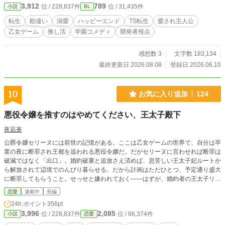
3,912
789
位 / 228,837件
位 / 31,435件
小説
BL
対象にして学園を支配する冷徹無比の生徒会長・如月玲《き
さらぎれい》。 しかし、中身は推しを愛してやまない限界オ
転生
勘違い
溺愛
ハッピーエンド
TS転生
愛され主人公
タクの元開発者〈女〉。 推したちを褒めて、愛でて、全力で
乙女ゲーム
推し活
学園コメディ
開発者視点
推し活していたら、なぜか攻略対象全員の好感度が急上昇！
シナリオは崩壊し、恋愛フラグはバグだらけ。 推しを幸せに
したいだけなのに、気づけば攻略対象全員からバグレベルの
感想数 3
文字数 183,134
溺愛を向けられる！？ 無自覚たらしな元開発者が巻き起こ
最終更新日 2026.08.08
登録日 2026.06.10
す、勘違い連鎖の逆ハーレム学園ラブコメ、開幕！
10
お気に入り追加
124
悪役令嬢を推すのはやめてください、王太子殿下
夜凪蒼
公爵令嬢セリーヌには前世の記憶がある。ここは乙女ゲームの世界で、自分は卒
業の夜に断罪され王都を追われる悪役令嬢だ。だがセリーヌに言わせれば断罪は
破滅ではなく「出口」。婚約破棄と追放さえ済めば、息苦しい王太子妃ルートか
ら解放されて辺境でのんびり暮らせる。だから計画はただひとつ、予定通り盛大
に断罪してもらうこと。せっせと嫌われておく——はずが、婚約者の王太子リオ
ネルは、なぜか彼女のガチ推しだった。塩対応すれば「尊い」と観察日記に書き
恋愛
連載中
長編
留め、悪事は勝手に美談へ変換する。推され度が上がるほど断罪は遠のいてい
24h.ポイント
356pt
く。断罪されたい令嬢と、推すのをやめない王太子の空回りラブコメ。※本作は
3,996
2,085
位 / 228,837件
位 / 66,374件
小説
恋愛
『カクヨム』『小説家になろう』にも掲載しています。