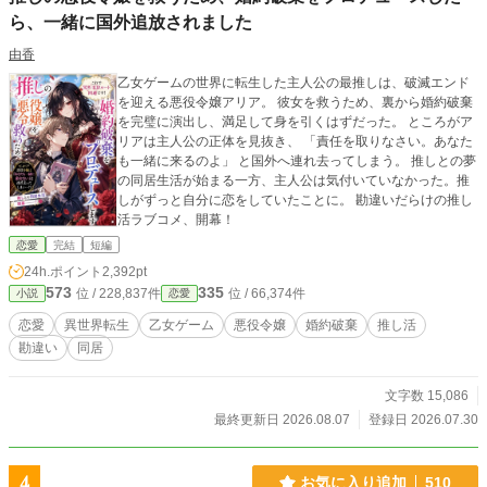
ら、一緒に国外追放されました
由香
乙女ゲームの世界に転生した主人公の最推しは、破滅エンド
を迎える悪役令嬢アリア。 彼女を救うため、裏から婚約破棄
を完璧に演出し、満足して身を引くはずだった。 ところがア
リアは主人公の正体を見抜き、 「責任を取りなさい。あなた
も一緒に来るのよ」 と国外へ連れ去ってしまう。 推しとの夢
の同居生活が始まる一方、主人公は気付いていなかった。推
しがずっと自分に恋をしていたことに。 勘違いだらけの推し
活ラブコメ、開幕！
恋愛
完結
短編
24h.ポイント
2,392pt
573
335
位 / 228,837件
位 / 66,374件
小説
恋愛
恋愛
異世界転生
乙女ゲーム
悪役令嬢
婚約破棄
推し活
勘違い
同居
文字数 15,086
最終更新日 2026.08.07
登録日 2026.07.30
4
お気に入り追加
510