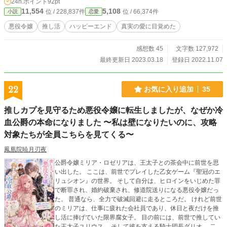
24h.ポイント
92pt
11,554
5,108
位 / 228,837件
位 / 66,374件
小説
恋愛
悪役令嬢
推し活
ハッピーエンド
真実の愛に目覚めた
感想数 45
文字数 127,972
最終更新日 2023.03.18
登録日 2022.11.07
22
お気に入り追加
35
推しカプを見守るため悪役令嬢に転生しましたが、なぜか冷
血公爵の本命になりました 〜私は壁になりたいのに、攻略
対象たちが全員こちらを見てくる〜
鳳凰院暁月刃夜
公爵令嬢ミリア・ロゼリアは、王太子との茶会中に前世を思
い出した。 ここは、前世でプレイした乙女ゲーム『聖冠のエ
リュシオン』の世界。 そして自分は、ヒロインをいじめた罪
で断罪され、婚約破棄され、修道院送りになる悪役令嬢だっ
た。 普通なら、全力で破滅回避に走るところだ。 けれど前世
のミリアは、仕事に疲れた会社員であり、休日と夜だけを推
し活に捧げていた限界腐女子。 目の前には、前世で推してい
た王太子ユリウス。 そして彼を支える騎士団長ダリオ。 二人