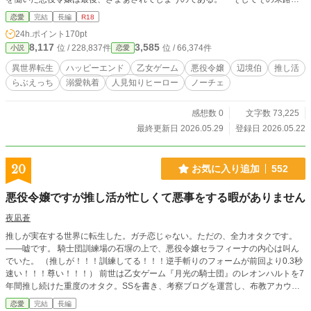
全てのルートで同じ。魔法使いに人形に姿を変えられて売られてしまう。つま
恋愛
完結
長編
R18
り、意識はあっても身体が人形なので一切動かせないし言葉を発することも出来
24h.ポイント
170pt
ない。 こんな転生、何の意味があるのよ！？ しかも露店で雑多に他の人形に
8,117
3,585
位 / 228,837件
位 / 66,374件
小説
恋愛
埋もれている状況だ。このままどうなってしまうかわからないレティアーナが、
恐怖に慄いていると、突如誰かに掴まれて人形の山から引き上げられる。眼前に
異世界転生
ハッピーエンド
乙女ゲーム
悪役令嬢
辺境伯
推し活
迫ったのは麗しい美貌を持つ噂の変態辺境伯。 彼は……、社交界にも出ず、
らぶえっち
溺愛執着
人見知りヒーロー
ノーチェ
人形ばかり集めて愛でているという美しいけれど変態だと噂の人！ 一体どう
なる！？私の運命！ ざまぁされて人形となり現状打破を模索する悪役令嬢（1
8）×「解呪」を理由に溺愛する変態魔法使い辺境伯（26）のラブコメです。…
感想数 0
文字数 73,225
ラブコメかなぁ？ ※ムーンライトノベルズ掲載作品です。
最終更新日 2026.05.29
登録日 2026.05.22
20
お気に入り追加
552
悪役令嬢ですが推し活が忙しくて悪事をする暇がありません
夜凪蒼
推しが実在する世界に転生した。ガチ恋じゃない。ただの、全力オタクです。
——嘘です。 騎士団訓練場の石塀の上で、悪役令嬢セラフィーナの内心は叫ん
でいた。 （推しが！！！訓練してる！！！逆手斬りのフォームが前回より0.3秒
速い！！！尊い！！！） 前世は乙女ゲーム『月光の騎士団』のレオンハルトを7
年間推し続けた重度のオタク。SSを書き、考察ブログを運営し、布教アカウン
トを育てていた。転生した先は推しが実在する世界——しかも悪役令嬢。しかも
恋愛
完結
長編