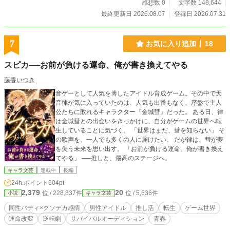
人から名前を呼ばれるのは、他人ばかりを推してきたリゼッ
感想数 0
文字数 148,644
ト自身だった。
最終更新日 2026.08.07
登録日 2026.07.31
7
お気に入り追加
18
スピカ──お前が負ける運命、俺が書き換えてやる
藤香いつき
音ゲーとして人気を博したアイドル育成ゲーム。その中で天
音律が気に入っていたのは、人気も出番もなく、序盤で主人
公たちに敗れるキャラクター『金城彗』だった。 ある日、律
は金城彗との出会いをきっかけに、自分がゲームの世界へ転
生していることに気づく。 「世界はまだ、彗を知らない」 そ
の歌声を、一人でも多くの人に届けたい。 だが律は、彗が夢
を失う未来を思い出す。 「お前が負ける運命、俺が書き換え
てやる」 ──推しと、最高のステージへ。
キャラ文芸
連載中
長編
24h.ポイント
604pt
2,379
20
位 / 228,837件
位 / 5,636件
小説
キャラ文芸
同性バディ×クソデカ感情
男性アイドル
推し活
転生
ゲーム世界
運命改変
逆転劇
サバイバルオーディション
青春