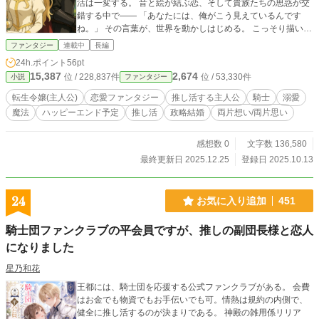
活は一変する。 音と絵が結ぶ恋、そして貴族たちの思惑が交
錯する中で―― 「あなたには、俺がこう見えているんです
ね。」 その言葉が、世界を動かしはじめる。 こっそり描いて
いたら、いつのまにか溺愛されていました。 芸術と政治、そ
ファンタジー
連載中
長編
して“推し”が繋ぐ恋の物語。
24h.ポイント
56pt
15,387
2,674
位 / 228,837件
位 / 53,330件
小説
ファンタジー
転生令嬢(主人公)
恋愛ファンタジー
推し活する主人公
騎士
溺愛
魔法
ハッピーエンド予定
推し活
政略結婚
両片想い/両片思い
感想数 0
文字数 136,580
最終更新日 2025.12.25
登録日 2025.10.13
24
お気に入り追加
451
騎士団ファンクラブの平会員ですが、推しの副団長様と恋人
になりました
星乃和花
王都には、騎士団を応援する公式ファンクラブがある。 会費
はお金でも物資でもお手伝いでも可。情熱は規約の内側で、
健全に推し活するのが決まりである。 神殿の雑用係リリア