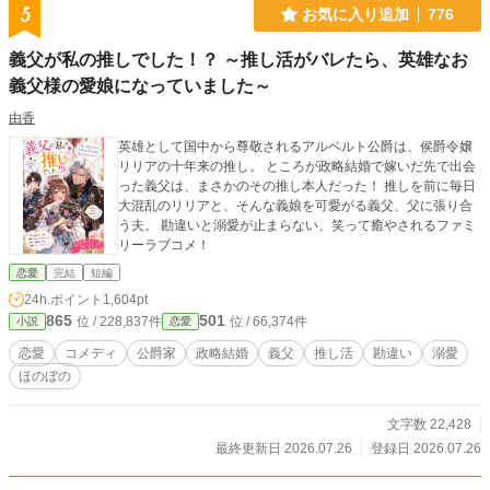
5
お気に入り追加
776
義父が私の推しでした！？ ～推し活がバレたら、英雄なお
義父様の愛娘になっていました～
由香
英雄として国中から尊敬されるアルベルト公爵は、侯爵令嬢
リリアの十年来の推し。 ところが政略結婚で嫁いだ先で出会
った義父は、まさかのその推し本人だった！ 推しを前に毎日
大混乱のリリアと、そんな義娘を可愛がる義父、父に張り合
う夫。 勘違いと溺愛が止まらない、笑って癒やされるファミ
リーラブコメ！
恋愛
完結
短編
24h.ポイント
1,604pt
865
501
位 / 228,837件
位 / 66,374件
小説
恋愛
恋愛
コメディ
公爵家
政略結婚
義父
推し活
勘違い
溺愛
ほのぼの
文字数 22,428
最終更新日 2026.07.26
登録日 2026.07.26