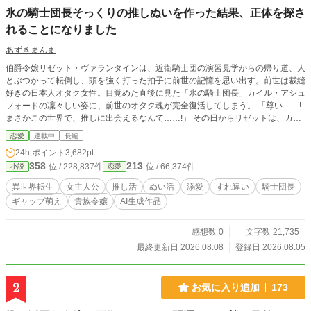
氷の騎士団長そっくりの推しぬいを作った結果、正体を探さ
れることになりました
あずきまんま
伯爵令嬢リゼット・ヴァランタインは、近衛騎士団の演習見学からの帰り道、人
とぶつかって転倒し、頭を強く打った拍子に前世の記憶を思い出す。前世は裁縫
好きの日本人オタク女性。目覚めた直後に見た「氷の騎士団長」カイル・アシュ
フォードの凜々しい姿に、前世のオタク魂が完全復活してしまう。 「尊い……!
まさかこの世界で、推しに出会えるなんて……!」 その日からリゼットは、カイ
ルにそっくりな「推しぬい」をこっそり手作りし、愛でる日々を送るように。学
恋愛
連載中
長編
園でも持ち歩いていたところを友人に見つかり、「なにそれ可愛い!」と大反
24h.ポイント
3,682pt
響。頼まれるまま友人たちの推しの人形も作るうちに、この文化をもっと広めた
358
213
位 / 228,837件
位 / 66,374件
小説
恋愛
いと「推し縫い専門店」を開店してしまう。 じわじわと評判が広がるある日、
リゼットは街中でカイル本人と正面衝突。その拍子に、バッグからカイルそっく
異世界転生
女主人公
推し活
ぬい活
溺愛
すれ違い
騎士団長
りの人形が転がり落ちてしまい――。 「……これは、俺か?」 拾い上げたカイ
ギャップ萌え
貴族令嬢
AI生成作品
ルは困惑しながらも、持ち主を探し始める。正体を明かせない令嬢と、彼女を探
す騎士団長。表向きは「氷の騎士団長」のまま、彼女にだけ独占欲を隠さなくな
っていくカイルと、うっかり本人に見つかりそうになりながら店を切り盛りする
感想数 0
文字数 21,735
リゼットの、すれ違いラブコメディ、開幕。
最終更新日 2026.08.08
登録日 2026.08.05
2
お気に入り追加
173