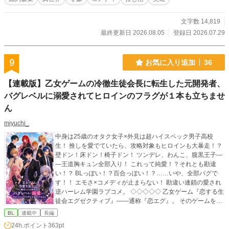
文字数 14,819
最終更新日 2026.08.05
登録日 2026.07.29
9
お気に入り追加
36
【連載版】乙女ゲームの冷徹生徒会長に転生した元開発者、
バグレベルに溺愛されてヒロインのフラグが１本も立ちませ
ん
miyuchi_
中身は25歳のオタク女子×外見は超ハイスペック男子高校
生！ 推しを愛でていたら、攻略対象もヒロインも大暴走！？
壁ドン！床ドン！椅子ドン！ ツンデレ、わんこ、腹黒王子―
―王道胸キュン全部入り！ これって純愛！？それとも勘違
い！？ BLっぽい！？百合っぽい！？……いや、全部バグで
す！！ エモさ×コメディが止まらない！ 勘違い連鎖の愛され
逆ハーレム学園ラブコメ。 ◇◇◇◇◇ 乙女ゲーム『恋する生
徒会エグゼクティブ』――通称『恋エグ』。 そのゲームを誰
よりも愛し、開発に人生を捧げた元ゲームクリエイターの私
BL
連載中
長編
が目を覚ますと、そこは自分が作った乙女ゲームの世界だっ
24h.ポイント
363pt
た！ しかも転生したのは、ヒロインでもモブでもない。攻略