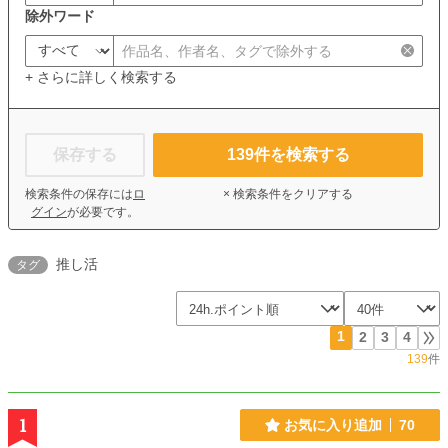
除外ワード
+ さらに詳しく検索する
保存する
139
件を検索する
検索条件の保存には
ロ
× 検索条件をクリアする
グイン
が必要です。
推し活
タグ
1
2
3
4
139
件
1
お気に入り追加
70