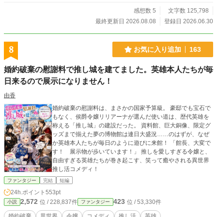
感想数 5
文字数 125,798
最終更新日 2026.08.08
登録日 2026.06.30
8
お気に入り追加
163
婚約破棄の慰謝料で推し城を建てました。英雄本人たちが毎
日来るので展示になりません！
由香
婚約破棄の慰謝料は、まさかの国家予算級。 豪邸でも宝石で
もなく、侯爵令嬢リリアーナが選んだ使い道は、歴代英雄を
称える「推し城」の建設だった。 資料館、巨大銅像、限定グ
ッズまで揃えた夢の博物館は連日大盛況……のはずが、なぜ
か英雄本人たちが毎日のように遊びに来館！ 「館長、大変で
す！ 展示物が歩いています！」 推しを愛しすぎる令嬢と、
自由すぎる英雄たちが巻き起こす、笑って癒やされる異世界
推し活コメディ！
ファンタジー
完結
短編
24h.ポイント
553pt
2,572
423
位 / 228,837件
位 / 53,330件
小説
ファンタジー
婚約破棄
異世界
令嬢
コメディ
推し活
英雄