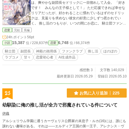
は、爽やかな副団長セドリックに一目惚れして入会。 「好き
です！ みんなの王子様として！」 ただ応援できれば幸せな
リリアだったが、好かれることに慣れているはずのセドリッ
クは、見返りを求めない彼女の好意に少しずつ惹かれてい
く。 推し活のつもりが、いつの間にか恋に。 騎士団ファンク
ラブから始まる、ほのぼの甘々ラブコメ。 ◇完結済ー本編10
恋愛
完結
長編
話＋番外編3話◇
24h.ポイント
56pt
15,387
6,748
位 / 228,837件
位 / 66,374件
小説
恋愛
騎士団
副団長
神殿の雑用係
ファンクラブ
推し活
ほのぼの
ラブコメ
甘々
恋愛初心者
AI生成作品
感想数 3
文字数 140,029
最終更新日 2026.05.29
登録日 2026.05.10
25
お気に入り追加
225
幼馴染に俺の推し活が全力で邪魔されている件について
伊織
アルシェリウム学園に通うカーヴェリス公爵家の末息子・ルカ(16)には、誰にも
譲れない趣味がある。 それは――エルディア王国の第一王子、アレクシス・ヴ