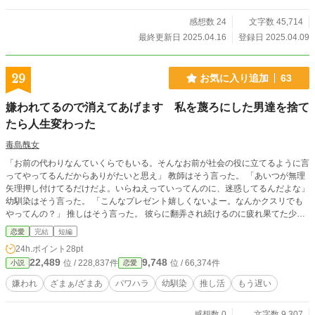
感想数 24
文字数 45,714
最終更新日 2025.04.16
登録日 2025.04.09
29
お気に入り追加
63
嫌われてるので消えてあげます 私を蔑ろにした男達を捨て
たら人生変わった
毒島醜女
「お前の代わりなんていくらでもいる。そんなお前が社会の役に立てるように言
ってやってるんだからありがたいと思え」 教師はそう言った。 「あいつが無理
矢理押し付けてるだけだよ。いらねえっていってんのに、迷惑してるんだよな」
幼馴染はそう言った。 「こんなプレゼント嬉しくないよー。なんかクスリでも
やってんの？」 推しはそう言った。 彼らに翻弄され続けるのに疲れ果てた少
女、絵麻は決意する。 「そんなに嫌いなら、私、消えるから」 モラハラ教師、
恋愛
完結
短編
無神経幼馴染、性悪ストリーマー。 彼らに翻弄され、限界に達した少女の物
24h.ポイント
28pt
語。 ・狭川竜介（さがわ りゅうすけ） 絵麻のクラス担任。クラス委員の絵麻
22,489
9,748
位 / 228,837件
位 / 66,374件
小説
恋愛
に何かと難癖をつける。 ・七原未来（ななはら みらい） 絵麻の幼馴染のサッ
カー部のエース。母子家庭。毎朝絵麻に弁当を作ってもらえたが、男子にからか
嫌われ
ざまぁ/ざまあ
パワハラ
幼馴染
推し活
もう遅い
われ「あいつが勝手に作ってるだけ」「迷惑」と言ってそれを捨てる。 ・難波
零文（なんば れいもん） 芸名「レイモン」。人気になって段々調子に乗った
感想数 0
文字数 9,307