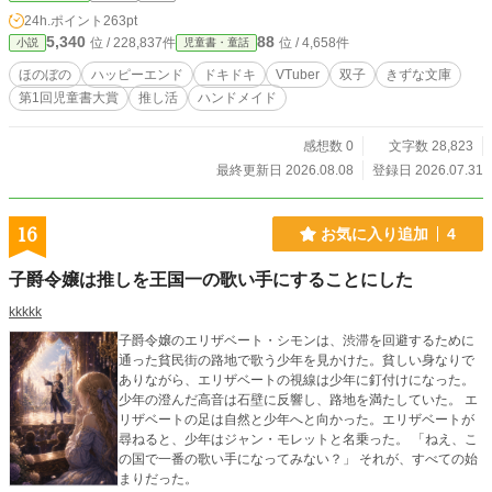
大好きなVTuberデュオ「ノエル＆ネロ」の推しぬいやぬい
24h.ポイント
263pt
服、それから小物を手作りすること。 ある日、部屋いっぱい
5,340
88
位 / 228,837件
位 / 4,658件
小説
児童書・童話
に飾られた手作りの推しぬいを見た双子は、その完成度の高
さにびっくり！ 「……ここまで、結衣那ちゃんの推し愛、感
ほのぼの
ハッピーエンド
ドキドキ
VTuber
双子
きずな文庫
じちゃったら、もう隠せないな」 「学校では絶対ヒミツにし
第1回児童書大賞
推し活
ハンドメイド
ておけよ？」 こうして私は、推しの秘密を守ることに。 新衣
装づくりを手伝ったり、配信のアイデアを考えたり、ときに
は正体がバレそうなピンチを乗り越えたり……。 海辺の小さ
感想数 0
文字数 28,823
な町で始まる、推しとひみつのご近所ライフ。 推しとの距離
最終更新日 2026.08.08
登録日 2026.07.31
は、画面の向こうから、おとなりへ――！
16
お気に入り追加
4
子爵令嬢は推しを王国一の歌い手にすることにした
kkkkk
子爵令嬢のエリザベート・シモンは、渋滞を回避するために
通った貧民街の路地で歌う少年を見かけた。貧しい身なりで
ありながら、エリザベートの視線は少年に釘付けになった。
少年の澄んだ高音は石壁に反響し、路地を満たしていた。 エ
リザベートの足は自然と少年へと向かった。エリザベートが
尋ねると、少年はジャン・モレットと名乗った。 「ねえ、こ
の国で一番の歌い手になってみない？」 それが、すべての始
まりだった。