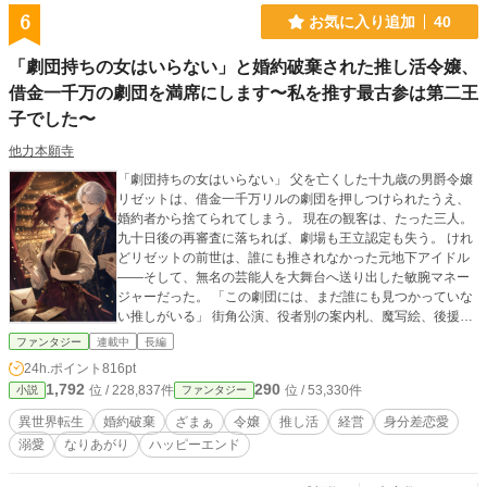
6
お気に入り追加
40
「劇団持ちの女はいらない」と婚約破棄された推し活令嬢、
借金一千万の劇団を満席にします〜私を推す最古参は第二王
子でした〜
他力本願寺
「劇団持ちの女はいらない」 父を亡くした十九歳の男爵令嬢
リゼットは、借金一千万リルの劇団を押しつけられたうえ、
婚約者から捨てられてしまう。 現在の観客は、たった三人。
九十日後の再審査に落ちれば、劇場も王立認定も失う。 けれ
どリゼットの前世は、誰にも推されなかった元地下アイドル
――そして、無名の芸能人を大舞台へ送り出した敏腕マネー
ジャーだった。 「この劇団には、まだ誰にも見つかっていな
い推しがいる」 街角公演、役者別の案内札、魔写絵、後援
会、収支公開。役者の権利と健康を守りながら、リゼットは
ファンタジー
連載中
長編
客席三人の劇団を満席へ導いていく。 そんな彼女へ、匿名後
24h.ポイント
816pt
援者Ｋから手紙が届く。 Ｋは、成功の陰に隠れた彼女の仕事
1,792
290
位 / 228,837件
位 / 53,330件
小説
ファンタジー
を誰より具体的に褒め、決して舞台へ介入しない。リゼット
は少しずつ、彼にだけ弱音を打ち明けるようになる。 だがＫ
異世界転生
婚約破棄
ざまぁ
令嬢
推し活
経営
身分差恋愛
の正体は、一般客として劇場へ通っていた第二王子クラウス
溺愛
なりあがり
ハッピーエンド
で――。 婚約破棄された敏腕令嬢の劇団再建と、彼女を最初
から推し続けた不器用な第二王子の身分差恋愛。最後に二千