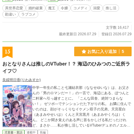
異世界恋愛
婚約破棄
魔王
令嬢
コメディ
溺愛
推し活
勘違い
ラブコメ
文字数 16,417
最終更新日 2026.07.29
登録日 2026.07.29
15
お気に入り追加
5
おとなりさんは推しのVTuber！？ 海辺のひみつのご近所ラ
イフ♡
良綏明日香(りわあすか)
中学一年生の私こと七瀬結衣那（ななせゆいな）は、お父さ
んの「男のロマンだー！」の一言で、海辺にある、ぽつんと
二軒家へ引っ越すことに。 「こんな田舎、絶対つまらな
い！」 ゼツボ―でテンションだた下がりの私。 お隣に住んで
いたのは、顔がそっくりなイケメン双子の兄弟。天宮星白
（あまみやせいは）くんと天宮黒月（あまみやくろは）く
ん。 どこか聞き覚えのある声に首をかしげる私だったけれ
ど、まさか……私が推し活しているVTuberデュオのノエルと
ネロ本人たちだったなんて！？ 私の趣味は、ハンドメイド。
児童書・童話
連載中
長編