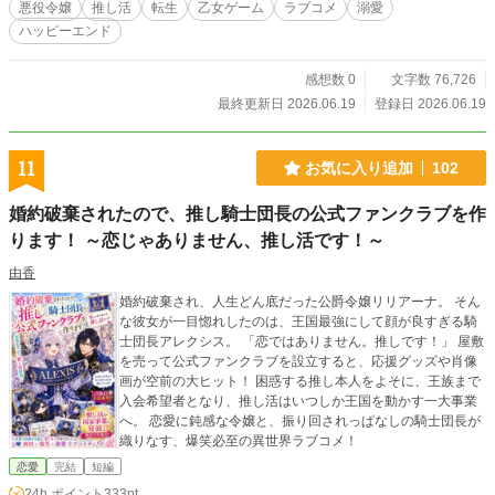
悪役令嬢
推し活
転生
乙女ゲーム
ラブコメ
溺愛
ハッピーエンド
感想数 0
文字数 76,726
最終更新日 2026.06.19
登録日 2026.06.19
11
お気に入り追加
102
婚約破棄されたので、推し騎士団長の公式ファンクラブを作
ります！ ～恋じゃありません、推し活です！～
由香
婚約破棄され、人生どん底だった公爵令嬢リリアーナ。 そん
な彼女が一目惚れしたのは、王国最強にして顔が良すぎる騎
士団長アレクシス。 「恋ではありません。推しです！」 屋敷
を売って公式ファンクラブを設立すると、応援グッズや肖像
画が空前の大ヒット！ 困惑する推し本人をよそに、王族まで
入会希望者となり、推し活はいつしか王国を動かす一大事業
へ。 恋愛に鈍感な令嬢と、振り回されっぱなしの騎士団長が
織りなす、爆笑必至の異世界ラブコメ！
恋愛
完結
短編
24h.ポイント
333pt