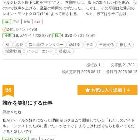
ァルクレスト殿下(19)を“推す”こと。 学園生活は、殿下の凛々しい姿を眺め、心
の中で歓声を上げる、至福の時間のはずだった。 しかし、その平穏は幼馴染の
レオン・モントクロワ(19)によって崩される。 「ルカ、殿下はやめておけ」 勘
違いしたレオンの妨害は日に日にエスカレート。 しかも殿下まで何やら距離を
BL
完結
短編
R18
詰めてきて――。 推し活と恋愛の狭間で揺れる、王国学園ラブコメディ。 ※誤
24h.ポイント
49pt
字脱字など、修正中です。 11/2～ゆっくり更新です。
16,574
4,092
位 / 228,837件
位 / 31,435件
小説
BL
BL
恋愛
異世界/ファンタジー
幼馴染
学園
三角関係
推し活
溺愛/執着
ハッピーエンド
濃密BL
感想数 1
文字数 21,702
最終更新日 2025.08.17
登録日 2025.08.15
26
お気に入り追加
4
誰かを笑顔にする仕事
黒蜜きな粉
私がアイドルを好きになった理由 ※カクヨムで開催している「わたしのアイド
ル」コンテストのために書いたエッセイです よろしければそちらも覗いてくだ
さると嬉しいです
ｴｯｾｲ・ﾉﾝﾌｨｸｼｮﾝ
完結
ｼｮｰﾄｼｮｰﾄ