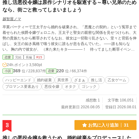
推し活悪役令嬢は原作シナリオを駆逐する～尊い兄弟のため
なら、街ごと救ってしまいましょう
越智屋ノマ
卒業パーティーで王太子から婚約を破棄され、「悪魔との契約」という冤罪まで
着せられた侯爵令嬢ヴェロニカ。王太子と聖女の親密な関係を見せつけられ、大
勢の貴族たちから断罪されてもなお、彼女は一切取り乱さない。堂々と背筋を伸
ばし、女王の如き風格で嗤う彼女に誰もが息を呑んでいた。 ――誰も知らな
い。 胸の内で彼女が、 （来た来たキタ――――！ 待ってました断罪イベント
ぉお！ 多対一の断罪シチュで悪女の笑みとか尊み限界突破で全オレが泣いたぁ
恋愛
完結
長編
R15
――！！） などと歓喜し、脳汁を噴き散らかしていたことなど。 前世は平凡な
24h.ポイント
3,580pt
日本人。 空気を読んで生きるあまり、あわれな社畜で終わってしまった。でも
369
220
位 / 228,837件
位 / 66,374件
小説
恋愛
本当は、悪役キャラをこよなく愛する「隠れオタク」だったのだ。 そして今世
は、憧れの悪役令嬢！ 目指すはもちろん追放ENDだ。推し兄弟が支配する
ハッピーエンド
婚約破棄
異世界
ざまぁ
推し活
乙女ゲーム
「罪人の街」に行くために、冤罪も断罪もむしろ大歓迎だった。 しかし推しを
ブロマンス要素あり
悪役令嬢
オタク
ゴシック
陰から愛でるだけのはずが、悪魔や陰謀、王国を揺るがす騒動にまで巻き込まれ
て……？ 「推し兄弟を愛でるためなら、まるごと救ってさしあげましょう」 嫌
われ上等・推し活最優先の悪役令嬢が、罪人の街で無双する勘違いコメディ、開
感想数 1
文字数 106,051
幕――！
最終更新日 2026.08.05
登録日 2026.08.01
3
お気に入り追加
31
推しの悪役令嬢を救うため、婚約破棄をプロデュースした