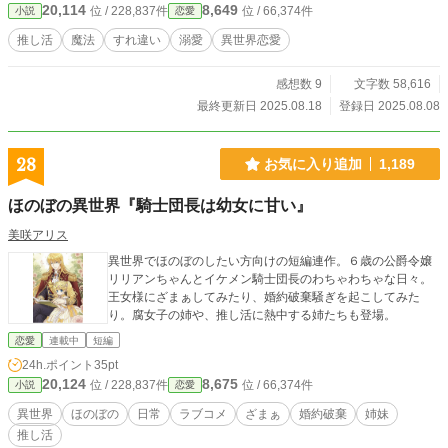
20,114
8,649
位 / 228,837件
位 / 66,374件
小説
恋愛
うなオレリアンは推し活のスポンサーに！？ ミシュリーヌは大喜びで推し活に
没頭する毎日。 ミシュリーヌとオレリアンの不思議な婚約生活がスタートする
推し活
魔法
すれ違い
溺愛
異世界恋愛
が、妹のクロエとオレリアンからの溺愛が止まらない！？ 「ミシュリーヌお姉
様を悲しませたら……容赦なくブッ○してさしあげます」 「俺も一緒に……ミシ
感想数 9
文字数 58,616
ュリーヌと一緒がいいんだ」 「すみませんがあっちに行ってください。推し活
の邪魔です」 誰かこのすれ違いを止めてくれ……！ ＊コンテスト用なので中途
最終更新日 2025.08.18
登録日 2025.08.08
半端な終わりとなっております。
28
お気に入り追加
1,189
ほのぼの異世界『騎士団長は幼女に甘い』
美咲アリス
異世界でほのぼのしたい方向けの短編連作。６歳の公爵令嬢
リリアンちゃんとイケメン騎士団長のわちゃわちゃな日々。
王女様にざまぁしてみたり、婚約破棄騒ぎを起こしてみた
り。腐女子の姉や、推し活に熱中する姉たちも登場。
恋愛
連載中
短編
24h.ポイント
35pt
20,124
8,675
位 / 228,837件
位 / 66,374件
小説
恋愛
異世界
ほのぼの
日常
ラブコメ
ざまぁ
婚約破棄
姉妹
推し活