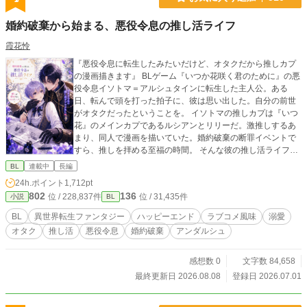
婚約破棄から始まる、悪役令息の推し活ライフ
霞花怜
『悪役令息に転生したみたいだけど、オタクだから推しカプ
の漫画描きます』 BLゲーム『いつか花咲く君のために』の悪
役令息イソトマ＝アルシュタインに転生した主人公。ある
日、転んで頭を打った拍子に、彼は思い出した。自分の前世
がオタクだったということを。 イソトマの推しカプは『いつ
花』のメインカプであるルシアンとリリーだ。激推しするあ
まり、同人で漫画を描いていた。婚約破棄の断罪イベントで
すら、推しを拝める至福の時間。 そんな彼の推し活ライフ
は、まさに婚約破棄から始まる。推しを愛でるため、イソト
BL
連載中
長編
マは円満な婚約解消を試みる。現実に打ちひしがれながら
24h.ポイント
1,712pt
も、オタク仲間のアルエと漫画を描く楽しい日々を満喫中。
802
136
位 / 228,837件
位 / 31,435件
小説
BL
推しキャラである護衛騎士のディルクとも、何となく仲良く
なれて、楽しくなってきた。 なのに、ゲーム主人公のリリー
BL
異世界転生ファンタジー
ハッピーエンド
ラブコメ風味
溺愛
の様子が、おかしくて……。 どうしてみんな、ゲームと違う
オタク
推し活
悪役令息
婚約破棄
アンダルシュ
の！ オタク令息が推しを愛でながら漫画を描き、自分の恋
も実らせちゃう、推し活ラブコメBL。 ※表紙はAIにて作成。
本文は作者の自作です。本文にAIは一切使用しておりませ
感想数 0
文字数 84,658
ん。
最終更新日 2026.08.08
登録日 2026.07.01