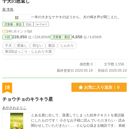
子犬の恩返し
紫 李鳥
一本の大きなケヤキのほうから、犬の鳴き声が聞こえた。
児童書・童話
完結
ｼｮｰﾄｼｮｰﾄ
24h.ポイント
0pt
228,850
4,658
位 / 228,850件
位 / 4,658件
小説
児童書・童話
子犬
恩返し
切ない
童話
じんわり
第3回ほっこり・じんわり大賞
感想数 0
文字数 1,558
最終更新日 2020.05.19
登録日 2020.05.19
18
お気に入り追加
0
チョウチョのキラキラ星
あやさわえりこ
とある賞に出して、落選してしまった絵本テキストを童話版
にしたものです！ 小さなお子様に読んでいただきたい・読み
聞かせしていただきたい……そんな心温まる物語です。 表紙