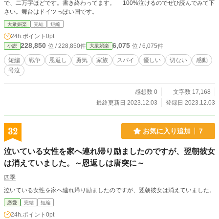
で、二万字ほどです。書き終わってます。 100%泣けるのでぜひ読んでみて下
さい。舞台はドイツっぽい国です。
大衆娯楽
完結
短編
24h.ポイント
0pt
228,850
6,075
位 / 228,850件
位 / 6,075件
小説
大衆娯楽
短編
戦争
恩返し
勇気
家族
スパイ
優しい
切ない
感動
号泣
感想数 0
文字数 17,168
最終更新日 2023.12.03
登録日 2023.12.03
32
お気に入り追加
7
泣いている女性を家へ連れ帰り励ましたのですが、翌朝彼女
は消えていました。～恩返しは唐突に～
四季
泣いている女性を家へ連れ帰り励ましたのですが、翌朝彼女は消えていました。
恋愛
完結
短編
24h.ポイント
0pt