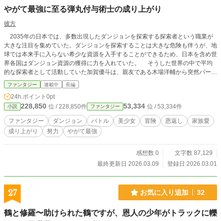
やがて最強に至る弾丸付与術士の成り上がり
彼方
2035年の日本では、多数出現したダンジョンを探索する探索者という職業が
大きな注目を集めていた。ダンジョンを探索することは大きな危険も伴うが、地
球では本来手に入らない希少な資源を入手することができるため、日本を含め世
界各国はダンジョン資源の獲得に力を入れていた。 そうした世界の中で平均
的な探索者として活動していた加賀優斗は、親友である木場洋輔から突然パーテ
ィを追放されてしまう。優斗は絶望し失意の底に沈むが、不治の病に侵された妹
ファンタジー
連載中
長編
を助けるために行動を開始する。 これは、実力も才能もない一人の青年が努
24h.ポイント
0pt
力と工夫によって世界最強へと上り詰めるまでの物語。
228,850
53,334
位 / 228,850件
位 / 53,334件
小説
ファンタジー
ファンタジー
ダンジョン
バトル
美少女
冒険
恩返し
家族愛
成り上がり
努力
やがて最強
感想数 0
文字数 87,129
最終更新日 2026.03.09
登録日 2026.03.01
27
お気に入り追加
32
鶴と修羅〜助けられた鶴ですが、恩人の少年がトラックに轢