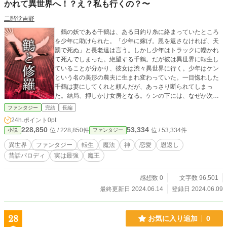
かれて異世界へ！？え？私も行くの？〜
二階堂吉野
鶴の妖である千鶴は、ある日釣り糸に絡まっていたところ
を少年に助けられた。「少年に嫁げ。恩を返さなければ、天
罰で死ぬ」と長老達は言う。しかし少年はトラックに轢かれ
て死んでしまった。絶望する千鶴。だが彼は異世界に転生し
ていることが分かり、彼女は渋々異世界に行く。少年はケン
という名の美形の農夫に生まれ変わっていた。一目惚れした
千鶴は妻にしてくれと頼んだが、あっさり断られてしまっ
た。結局、押しかけ女房となる。ケンの下には、なぜか次々
と妖がやって来る。江戸時代の狐やモンゴルの白馬と千鶴は
ファンタジー
完結
長編
徐々に家族となっていく。ある日、ケンに召集令状が届く。
24h.ポイント
0pt
千鶴に横恋慕した王子の陰謀だった。心配性で甘えん坊の鶴
228,850
53,334
位 / 228,850件
位 / 53,334件
小説
ファンタジー
がチートな妖術で奮闘するお話。全30話。
異世界
ファンタジー
転生
魔法
神
恋愛
恩返し
昔話パロディ
実は最強
魔王
感想数 0
文字数 96,501
最終更新日 2024.06.14
登録日 2024.06.09
28
お気に入り追加
0