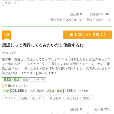
てあげる。ボクは魔法少女さ」 漆黒の髪をした美しく可憐な
コメディ
少女がサシスの前に現われたのです。 表紙画像は「ジュエル
セイバーFREE」さんの画像を利用しました。 URL：http://w
ww.jewel-s.jp/
感想数 0
文字数 30,109
最終更新日 2018.01.12
登録日 2017.12.31
23
お気に入り追加
0
恩返しって流行ってるみたいだし便乗するわ
みっちゃん
世の中、恩返しって流行ってるんでしょ?? それに便乗したおとぎ話のキャラク
ター達のお話し。 ※ギャグです。可愛らしいおとぎ話のイメージをこわす可能
性があります。 色々なおとぎ話をぼちぼち書いて行きます。 見てみたいおとぎ
話があれば、リクエストお願いします！
児童書・童話
連載中
ｼｮｰﾄｼｮｰﾄ
24h.ポイント
0pt
228,850
4,658
位 / 228,850件
位 / 4,658件
小説
児童書・童話
コメディ
短編
ギャグ
BL表現有り
おとぎ話
恩返し
感想数 0
文字数 920