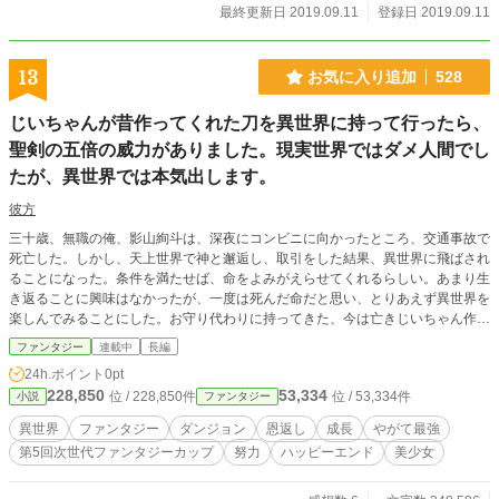
最終更新日 2019.09.11
登録日 2019.09.11
13
お気に入り追加
528
じいちゃんが昔作ってくれた刀を異世界に持って行ったら、
聖剣の五倍の威力がありました。現実世界ではダメ人間でし
たが、異世界では本気出します。
彼方
三十歳、無職の俺、影山絢斗は、深夜にコンビニに向かったところ、交通事故で
死亡した。しかし、天上世界で神と邂逅し、取引をした結果、異世界に飛ばされ
ることになった。条件を満たせば、命をよみがえらせてくれるらしい。あまり生
き返ることに興味はなかったが、一度は死んだ命だと思い、とりあえず異世界を
楽しんでみることにした。お守り代わりに持ってきた、今は亡きじいちゃん作の
木刀を振ってみたところ、すごい技が飛び出した。武器屋の店主に見せたら世界
ファンタジー
連載中
長編
最強とされる聖剣の五倍の威力があることがわかった。俺は今度こそじいちゃん
24h.ポイント
0pt
が期待してくれていたような人間になることを決め、努力を開始する。
228,850
53,334
位 / 228,850件
位 / 53,334件
小説
ファンタジー
異世界
ファンタジー
ダンジョン
恩返し
成長
やがて最強
第5回次世代ファンタジーカップ
努力
ハッピーエンド
美少女