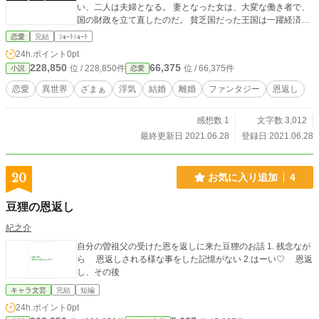
い、二人は夫婦となる。 妻となった女は、大変な働き者で、
国の財政を立て直したのだ。 貧乏国だった王国は一躍経済大
国へとなり上がる。 今まで見向きもされなかった王子は、一
恋愛
完結
ｼｮｰﾄｼｮｰﾄ
躍モテモテになり、浮気をしてしまい。 そのことが原因で、
24h.ポイント
0pt
働き者の妻と離婚してしまう。 実は、働き者の妻は、昔助け
228,850
66,375
位 / 228,850件
位 / 66,375件
小説
恋愛
た白鹿で、女神の化身であったのだ。 女神と離縁してから
は、国は以前に増して、貧乏になり、浮気相手にも愛想を尽
恋愛
異世界
ざまぁ
浮気
結婚
離婚
ファンタジー
恩返し
かされる。 再び、どん底を味わうものの、もう女神様は戻っ
てこない。 という話にする予定です。
感想数 1
文字数 3,012
最終更新日 2021.06.28
登録日 2021.06.28
20
お気に入り追加
4
豆狸の恩返し
紀之介
自分の曽祖父の受けた恩を返しに来た豆狸のお話 1. 残念なが
ら 恩返しされる様な事をした記憶がない 2.はーい♡ 恩返
し、その後
キャラ文芸
完結
短編
24h.ポイント
0pt