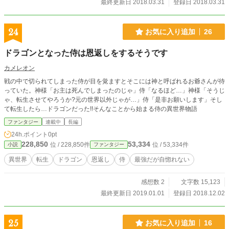
最終更新日 2018.03.31
登録日 2018.03.31
24
お気に入り追加
26
ドラゴンとなった侍は恩返しをするそうです
カメレオン
戦の中で切られてしまった侍が目を覚ますとそこには神と呼ばれるお爺さんが待
っていた。神様「お主は死んでしまったのじゃ」侍「なるほど…」神様「そうじ
ゃ、転生させてやろうか?元の世界以外じゃが…」侍「是非お願いします」そし
て転生したら…ドラゴンだった!!そんなことから始まる侍の異世界物語
ファンタジー
連載中
長編
24h.ポイント
0pt
228,850
53,334
位 / 228,850件
位 / 53,334件
小説
ファンタジー
異世界
転生
ドラゴン
恩返し
侍
最強だが自惚れない
感想数 2
文字数 15,123
最終更新日 2019.01.01
登録日 2018.12.02
25
お気に入り追加
16