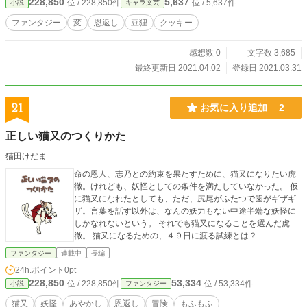
228,850
5,637
位 / 228,850件
位 / 5,637件
小説
キャラ文芸
ファンタジー
変
恩返し
豆狸
クッキー
感想数 0
文字数 3,685
最終更新日 2021.04.02
登録日 2021.03.31
21
お気に入り追加
2
正しい猫又のつくりかた
猫田けだま
命の恩人、志乃との約束を果たすために、猫又になりたい虎
徹。けれども、妖怪としての条件を満たしていなかった。 仮
に猫又になれたとしても、ただ、尻尾がふたつで歯がギザギ
ザ。言葉を話す以外は、なんの妖力もない中途半端な妖怪に
しかなれないという。 それでも猫又になることを選んだ虎
徹。 猫又になるための、４９日に渡る試練とは？
ファンタジー
連載中
長編
24h.ポイント
0pt
228,850
53,334
位 / 228,850件
位 / 53,334件
小説
ファンタジー
猫又
妖怪
あやかし
恩返し
冒険
もふもふ