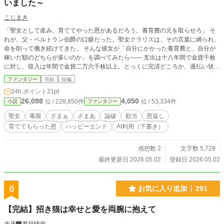
いました～
こじまき
「聖女として産み、育ててやった恩があるだろう。養育費の元を取らせろ」 そ
れが、父・ベルトラン伯爵の口癖だった。聖女クラリスは、その言葉に縛られ、
命を削って働き続けてきた。 そんな彼女が「自分にかかった養育費と、自分が
稼いだ額のどちらが多いのか」を調べてみたら―― 支出は十八年間で金貨千枚
に対し、収入は年間で金貨二万六千枚以上。とっくに完済どころか、過払い状態
だった。 「恩返し」という名の搾取を、数字で粉砕する聖女の物語。 ※小説家
ファンタジー
完結
短編
になろうにも投稿しています。
24h.ポイント
21pt
26,098
4,050
位 / 228,850件
位 / 53,334件
小説
ファンタジー
聖女
毒親
ざまぁ
ざまあ
論破
勘当
恩返し
育ててもらった恩
ハッピーエンド
AI利用（下書き）
感想数 2
文字数 5,729
最終更新日 2026.05.02
登録日 2026.05.02
6
お気に入り追加
291
【完結】招き猫は幸せと愛を両腕に抱えて