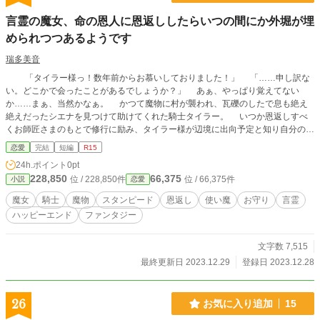
言霊の魔女、命の恩人に恩返ししたらいつの間にか外堀が埋
められつつあるようです
瑞多美音
「タイラー様っ！数年前からお慕いしておりました！」 「……申し訳な
い。どこかで会ったことがあるでしょうか？」 あぁ、やっぱり覚えてない
か……まぁ、当然かなぁ。 かつて魔物に村が襲われ、瓦礫のしたで息も絶え
絶えだったシエナを見つけて助けてくれた騎士タイラー。 いつか恩返しすべ
くお師匠さまのもとで修行に励み、タイラー様が辺境に出向予定と知り自分の使
える言霊魔法をこっそり掛け、予備のお守りまで渡せたことで満足し日々の生活
恋愛
完結
短編
R15
へ戻った。 半年後、予定より早くタイラー様が戻ったと知り自分の魔法が役
24h.ポイント
0pt
目を果たしたとホットしていたが……あれ？遠くで幸せを祈るはずがなんでここ
228,850
66,375
位 / 228,850件
位 / 66,375件
小説
恋愛
に？
魔女
騎士
魔物
スタンピード
恩返し
使い魔
お守り
言霊
ハッピーエンド
ファンタジー
文字数 7,515
最終更新日 2023.12.29
登録日 2023.12.28
26
お気に入り追加
15