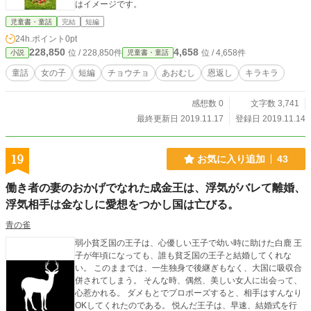
はイメージです。
児童書・童話
完結
短編
24h.ポイント
0pt
228,850
4,658
位 / 228,850件
位 / 4,658件
小説
児童書・童話
童話
女の子
短編
チョウチョ
あおむし
恩返し
キラキラ
感想数 0
文字数 3,741
最終更新日 2019.11.17
登録日 2019.11.14
19
お気に入り追加
43
働き者の妻のおかげでなれた成金王は、浮気がバレて離婚、
浮気相手は金なしに愛想をつかし国は亡びる。
青の雀
弱小貧乏国の王子は、心優しい王子で幼い時に助けた白鹿 王
子が年頃になっても、誰も貧乏国の王子と結婚してくれな
い。 このままでは、一生独身で後継ぎもなく、大国に吸収合
併されてしまう。 そんな時、偶然、美しい女人に出会って、
心惹かれる。 ダメもとでプロポーズすると、相手はすんなり
OKしてくれたのである。 悦んだ王子は、早速、結婚式を行