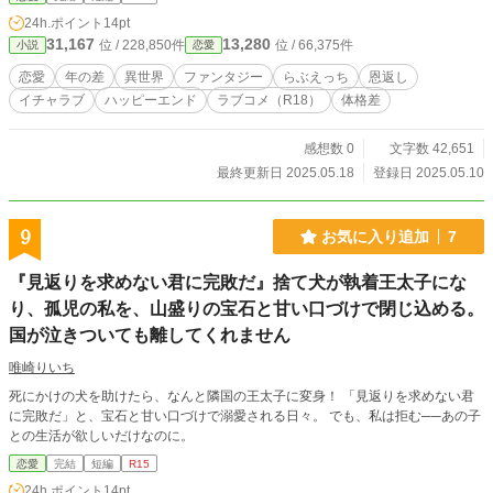
リィン。魔力不足が原因と判断したタルタロスから魔力をもらうことになり――
24h.ポイント
14pt
から始まるハピエンエッチ話。 双方視点で進んでいきます。 世界設定は自作
31,167
13,280
位 / 228,850件
位 / 66,375件
小説
恋愛
「魔力飽和な白魔女～」「魔力なしの転生少女～」「0日婚の白魔女皇后～」と
同じ世界線です
恋愛
年の差
異世界
ファンタジー
らぶえっち
恩返し
イチャラブ
ハッピーエンド
ラブコメ（R18）
体格差
感想数 0
文字数 42,651
最終更新日 2025.05.18
登録日 2025.05.10
9
お気に入り追加
7
『見返りを求めない君に完敗だ』捨て犬が執着王太子にな
り、孤児の私を、山盛りの宝石と甘い口づけで閉じ込める。
国が泣きついても離してくれません
唯崎りいち
死にかけの犬を助けたら、なんと隣国の王太子に変身！ 「見返りを求めない君
に完敗だ」と、宝石と甘い口づけで溺愛される日々。 でも、私は拒む──あの子
との生活が欲しいだけなのに。
恋愛
完結
短編
R15
24h.ポイント
14pt