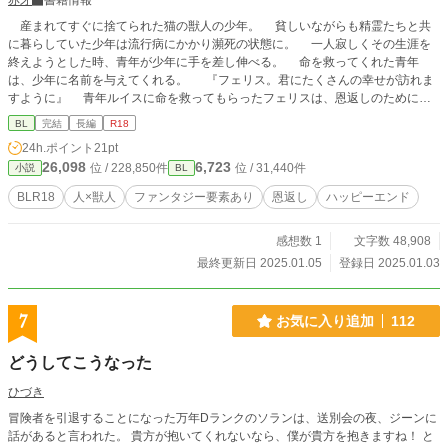
赤牙
書籍情報
産まれてすぐに捨てられた猫の獣人の少年。 貧しいながらも精霊たちと共
に暮らしていた少年は流行病にかかり瀕死の状態に。 一人寂しくその生涯を
終えようとした時、青年が少年に手を差し伸べる。 命を救ってくれた青年
は、少年に名前を与えてくれる。 『フェリス。君にたくさんの幸せが訪れま
すように』 青年ルイスに命を救ってもらったフェリスは、恩返しのためにル
イスを探し旅にでる。 幸運が重なり再び出会えた二人。 互いに気持ちを深
BL
完結
長編
R18
めていくなか、ルイスの弟オスカーの病が悪化してしまう。 治療方法もない
24h.ポイント
21pt
絶望のなか、オスカーを助けたいというフェリスとルイスの願いが奇跡を起こ
26,098
6,723
位 / 228,850件
位 / 31,440件
小説
BL
す。 幸せを呼ぶ招き猫の獣人フェリスが命の恩人で初恋の青年ルイスに愛と
幸せを届けにやってくるお話です。
BLR18
人×獣人
ファンタジー要素あり
恩返し
ハッピーエンド
感想数 1
文字数 48,908
最終更新日 2025.01.05
登録日 2025.01.03
7
お気に入り追加
112
どうしてこうなった
ひづき
冒険者を引退することになった万年Dランクのソランは、送別会の夜、ジーンに
話があると言われた。 貴方が抱いてくれないなら、僕が貴方を抱きますね！ と