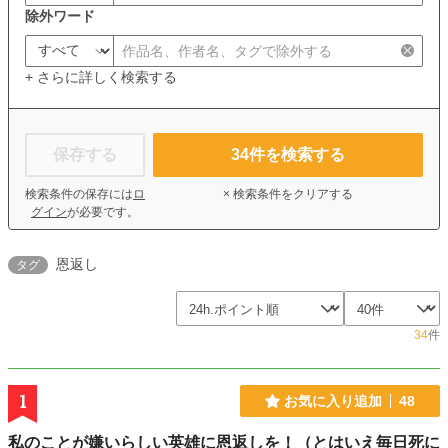
除外ワード
+ さらに詳しく検索する
保存する
34
件を検索する
検索条件の保存には
ロ
× 検索条件をクリアする
グイン
が必要です。
恩返し
タグ
34
件
1
お気に入り追加
48
私のことが嫌いらしい英雄に恩返しを！（とはいえ毎日死に