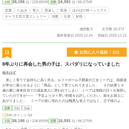
38,196
16,591
位 / 228,850件
位 / 66,375件
小説
恋愛
薬師のオタケを見ようと、嬉々として暖簾をくぐる。 彼女の身元引受人になっ
たリンドヴルムも、勿論薬屋の上顧客になり、皆に冷やかされながらも足繁く通
恋愛
たぬき
竜人
恩返し
変身
ほのぼの時々シリアス
うようになった。 オタケは、教会が行う「ヒール」に似た「てあて」と言う名
キャラ文芸大賞エントリー
溺愛
伝承
妖怪
の治癒魔法が使えることもあり、夜間の治療院代わりも担う。 特に怪我の多い
リンドヴルムに対しては、助けてもらった恩義と密かな恋心があるからか、常に
献身的だ。 周りの者達は、奥手な二人の恋模様を、焦れったい思いで見守って
感想数 5
文字数 20,373
いた。 そんなある日、リンドヴルムは、街で時々起こる「イタズラ」を調査す
最終更新日 2025.12.24
登録日 2025.12.22
ることになる。 そして、夜中の巡回に出かけた彼が見たのは、様々な生き物に
姿を変えるオタケ。 どうやら、彼女は、ただの『たぬき獣人』ではないらし
い……。
11
お気に入り追加
211
8年ぶりに再会した男の子は、スパダリになっていました
柚木ゆず
美しく育てて金持ちに高く売る。ルファポール子爵家の三女ミーアは、両親達
が幸せに暮らせるように『商品』として育てられてきました。 その結果１９
歳の夏に身体目当ての成金老人に買われてしまい、ミーアは地獄の日々を覚悟し
ていたのですが―― 「予定より少々早い到着をお許しください。姫をお迎えに
あがりました」 ミーアの前に現れたのは醜悪な老人ではなく、王子様のよう
な青年だったのでした。 ※体調不良の影響で、現在一時的に感想欄を閉じさせ
恋愛
完結
短編
ていただいております。
24h.ポイント
7pt
38,196
16,591
位 / 228,850件
位 / 66,375件
小説
恋愛