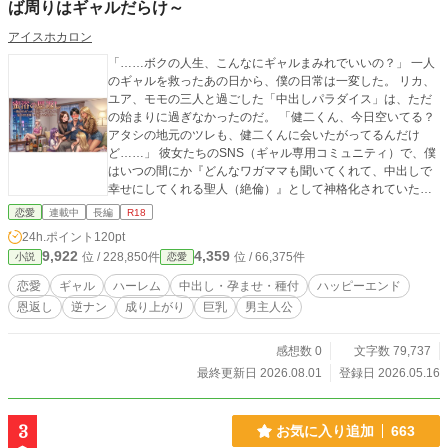
ば周りはギャルだらけ～
アイスホカロン
「……ボクの人生、こんなにギャルまみれでいいの？」 一人
のギャルを救ったあの日から、僕の日常は一変した。 リカ、
ユア、モモの三人と過ごした「中出しパラダイス」は、ただ
の始まりに過ぎなかったのだ。 「健二くん、今日空いてる？
アタシの地元のツレも、健二くんに会いたがってるんだけ
ど……」 彼女たちのSNS（ギャル専用コミュニティ）で、僕
はいつの間にか『どんなワガママも聞いてくれて、中出しで
幸せにしてくれる聖人（絶倫）』として神格化されていた。
入れ替わり立ち替わり、僕の元を訪れる色とりどりのギャル
恋愛
連載中
長編
R18
たち。 汗ばんだ肌が密着し、重なり合う巨乳と美尻の波。 一
24h.ポイント
120pt
人、また一人と「ボクの味」を覚えたギャルたちが、トロけ
9,922
4,359
位 / 228,850件
位 / 66,375件
小説
恋愛
た表情で僕の種を強請ってくる。 「ねえ、アタシも仲間に入
れて？ 健二くんの子供、欲しいな……」 断る理由なんてな
恋愛
ギャル
ハーレム
中出し・孕ませ・種付
ハッピーエンド
い。だって、みんな最高に可愛くて、最高にエロいんだか
恩返し
逆ナン
成り上がり
巨乳
男主人公
ら。 助けたギャルは100％ヤレる——。 そんな夢のような
「ギャル助け」の連鎖が、ボクを底なしの快楽地獄（パラダ
イス）へと引きずり込んでいく！
感想数 0
文字数 79,737
最終更新日 2026.08.01
登録日 2026.05.16
3
お気に入り追加
663