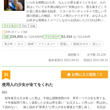
いられる期限は1カ月。 なんとか恩を返そうとするが、人の
姿はしていても中身は猫なので 失敗ばかり。恩を返すどころ
か逆に恩を溜める始末。 ドタバタでハチャメチャで悲しい子
猫の恩返しの物語。 ※アニメ用のシナリオです。みなさんの
お好きな画風をイメージしながらお読みいただければ幸いで
す。
ファンタジー
完結
短編
24h.ポイント
0pt
228,850
53,334
位 / 228,850件
位 / 53,334件
小説
ファンタジー
美少年
ネコ
猫神
ファンタジー
恩返し
殺処分ゼロ
悲しい
感想数 0
文字数 35,229
最終更新日 2021.08.31
登録日 2021.08.31
31
お気に入り追加
2
使用人の少女が全てをくれた
taro
戦争孤児を引き取った男は、不穏な国際情勢の中、男手一つで少女を育てる。
十年後聡明で美しく成長した少女は男を慕い『お父さん』と呼ぶが、男は決し
て認めない。 娘と認めず"使用人"と呼ぶ少女を最後まで愛し抜く。 全五話