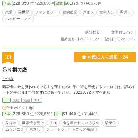
228,850
66,375
位 / 228,850件
位 / 66,375件
小説
恋愛
恋愛
異世界
ファンタジー
婚約破棄
ざまぁ
女主人公
恩返し
ハッピーエンド
感想数 0
文字数 1,496
最終更新日 2022.11.27
登録日 2022.11.27
33
お気に入り追加
24
吊り橋の恋
ひづき
暗殺者に命を狙われている主を守るために千占術を行使するウーロウは、諦めモ
ードの主の分まで諦めずに頑張っている。 20231022 オマケ追加
BL
完結
短編
R18
24h.ポイント
0pt
228,850
31,440
位 / 228,850件
位 / 31,440件
小説
BL
身分差
世話焼き受け
主従
命を狙われている攻め
騎乗位
ぬるいエロ
恩返し
ショートショート寄りの短編