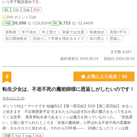
いう年下敬語攻めです。
BL
完結
短編
R18
24h.ポイント
21pt
26,098
6,723
位 / 228,850件
位 / 31,440件
小説
BL
冒険者
年下攻め
年上受け
実家では冷遇
執着攻め
美形×平凡
自己開発処女
先回りして外堀を埋めるタイプ
命の恩人
恩返し
文字数 9,947
最終更新日 2024.08.24
登録日 2024.08.24
8
お気に入り追加
98
転生少女は、不老不死の魔術師様に恩返しがしたいのです！
さわらにたの
ガッツリHは＊マークです 短編/5/12【第一部完結】5/18【第二部完結】 ゆるっ
と続きます 不定期更新予定 生まれたものは必ず白か黒の魔力をもって生まれ
てくる世界。 異世界転生者であるリィンは魔力を持っていなかった。 「気色悪
い」と親に捨てられたところを「奈落の魔術師」と呼ばれる不老不死の黒魔術
師・タルタロスに拾われる。それから13年後――。18歳になったリィンは彼へ
の「恩返し」を提案するも鼻で笑われてしまう。そんなある日、体調が悪くなる
恋愛
完結
短編
R18