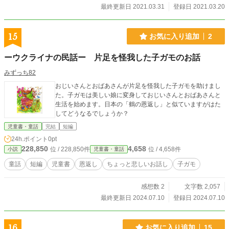
最終更新日 2021.03.31
登録日 2021.03.20
15
お気に入り追加
2
ーウクライナの民話ー 片足を怪我した子ガモのお話
みずっち82
おじいさんとおばあさんが片足を怪我した子ガモを助けまし
た。子ガモは美しい娘に変身しておじいさんとおばあさんと
生活を始めます。日本の「鶴の恩返し」と似ていますがはた
してどうなるでしょうか？
児童書・童話
完結
短編
24h.ポイント
0pt
228,850
4,658
位 / 228,850件
位 / 4,658件
小説
児童書・童話
童話
短編
児童書
恩返し
ちょっと悲しいお話し
子ガモ
感想数 2
文字数 2,057
最終更新日 2024.07.10
登録日 2024.07.10
16
お気に入り追加
15