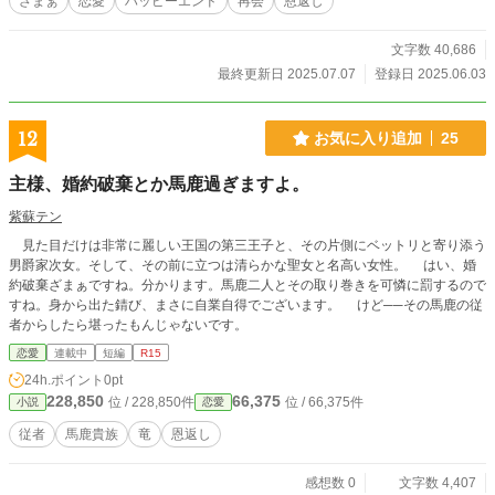
ざまぁ
恋愛
ハッピーエンド
再会
恩返し
文字数 40,686
最終更新日 2025.07.07
登録日 2025.06.03
12
お気に入り追加
25
主様、婚約破棄とか馬鹿過ぎますよ。
紫蘇テン
見た目だけは非常に麗しい王国の第三王子と、その片側にベットリと寄り添う
男爵家次女。そして、その前に立つは清らかな聖女と名高い女性。 はい、婚
約破棄ざまぁですね。分かります。馬鹿二人とその取り巻きを可憐に罰するので
すね。身から出た錆び、まさに自業自得でございます。 けど──その馬鹿の従
者からしたら堪ったもんじゃないです。
恋愛
連載中
短編
R15
24h.ポイント
0pt
228,850
66,375
位 / 228,850件
位 / 66,375件
小説
恋愛
従者
馬鹿貴族
竜
恩返し
感想数 0
文字数 4,407