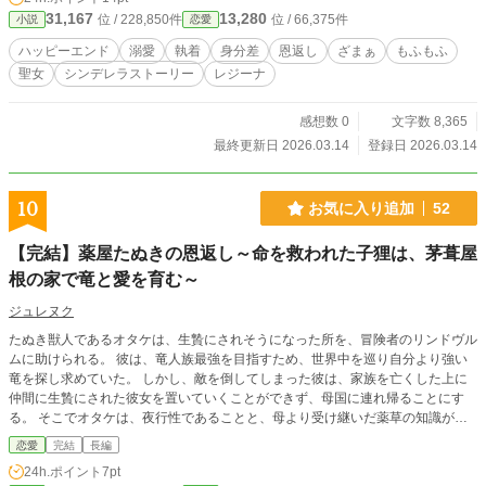
31,167
13,280
位 / 228,850件
位 / 66,375件
小説
恋愛
ハッピーエンド
溺愛
執着
身分差
恩返し
ざまぁ
もふもふ
聖女
シンデレラストーリー
レジーナ
感想数 0
文字数 8,365
最終更新日 2026.03.14
登録日 2026.03.14
10
お気に入り追加
52
【完結】薬屋たぬきの恩返し～命を救われた子狸は、茅葺屋
根の家で竜と愛を育む～
ジュレヌク
たぬき獣人であるオタケは、生贄にされそうになった所を、冒険者のリンドヴル
ムに助けられる。 彼は、竜人族最強を目指すため、世界中を巡り自分より強い
竜を探し求めていた。 しかし、敵を倒してしまった彼は、家族を亡くした上に
仲間に生贄にされた彼女を置いていくことができず、母国に連れ帰ることにす
る。 そこでオタケは、夜行性であることと、母より受け継いだ薬草の知識があ
ることから、「茅葺き屋根の家」を建てて深夜営業の「薬屋たぬき」を営み始め
恋愛
完結
長編
る。 日中は気づくものがいないほど目立たない店だが、夕闇と共に提灯を灯せ
24h.ポイント
7pt
ば、客が一人、また一人と訪れた。 怪我の多い冒険者などは、可愛い看板娘兼