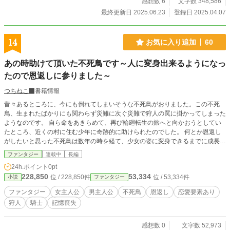
感想数 6
文字数 348,586
最終更新日 2025.06.23
登録日 2025.04.07
14
お気に入り追加
60
あの時助けて頂いた不死鳥です～人に変身出来るようになっ
たので恩返しに参りました～
つちねこ
書籍情報
昔々あるところに、今にも倒れてしまいそうな不死鳥がおりました。この不死
鳥、生まれたばかりにも関わらず災難に次ぐ災難で狩人の罠に掛かってしまった
ようなのです。 自ら命をあきらめて、再び輪廻転生の旅へと向かおうとしてい
たところ、近くの村に住む少年に奇跡的に助けられたのでした。 何とか恩返し
がしたいと思った不死鳥は数年の時を経て、少女の姿に変身できるまでに成長す
ると、あの時の恩を返すべく少年がいる村へとやって来たのでした。 これは不
ファンタジー
連載中
長編
死鳥による過剰な恩返しと、美しい少女（不死鳥）に心奪われてしまったアルト
24h.ポイント
0pt
リオの恋と成長を綴った物語です。 ブクマの準備は出来ていますか？ それで
228,850
53,334
位 / 228,850件
位 / 53,334件
小説
ファンタジー
は、はじまりはじまり。
ファンタジー
女主人公
男主人公
不死鳥
恩返し
恋愛要素あり
狩人
騎士
記憶喪失
感想数 0
文字数 52,973