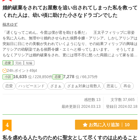
婚約破棄をされてお屋敷を追い出されてしまった私を救って
くれた人は、幼い頃に助けた小さなドラゴンでした
柚木ゆず
「遅くなってごめん。今度は僕が君を助ける番だ」 王太子フィリップに容姿
を気に入られ、無理やり婚約させられた侯爵令嬢・アリシア。しかしアリシアは
突如日に日にその美貌が失われていくようになり、その結果フィリップの興味は
アリシアの幼馴染である侯爵令嬢・エミへと移ってしまいます。 そうしてま
もなくアリシアは婚約破棄をされ、更には理不尽に怒った両親によって家を追い
出されてしまいます。 美貌に加えて、体調も不自然に悪化していたアリシ
恋愛
完結
短編
ア。高熱が出ていた彼女は、寒い夜の道で倒れてしまい――。 そこに、一人
24h.ポイント
49pt
の少年が現れたのでした。 ※こちらのお話は２０２０年に投稿したお話を、
16,635
7,278
位 / 228,850件
位 / 66,375件
小説
恋愛
読者様からいただいたご意見ご指摘をもとに書き直した（エンディング、主人公
の性格、ざまぁの内容を変更し、すべての文章を書き直した）ものとなっており
恋愛
ハッピーエンド
ざまぁ
ざまぁ対象は複数人
恩返し
再会
ます。
感想数 13
文字数 37,665
最終更新日 2024.03.13
登録日 2024.02.18
4
お気に入り追加
10
私を虐める人たちのために聖女として尽くすのは止めること