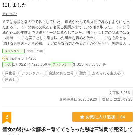
にしました
もにゃむ
ミアは母親と森の中で暮らしていた。 母親が死んで孤児院で暮らすようになっ
たある日、ミアの実の父親だと名乗る男爵が来てミアを引き取った。 ミアは母
親が死ぬ数年前まで父親とも一緒に暮らしていた。 明らかにミアの父親ではな
い男爵。 ミアを実子として引き取った男爵を責める代わりにミアを心身ともに
虐げる男爵夫人とその娘。 ミアに聖なる力があることが分かると、男爵夫人は
嬉々としてミアを神殿に売った。 神殿内でも虐げられる日々。 国に縛られ、常
ファンタジー
完結
短編
に監視され続け、過酷な環境での勉強と日々の聖女としての仕事。 十分な睡眠
24h.ポイント
42pt
すら取れない日々の中、ミアは母親の言葉を思い出す。 もにゃむ独自の世界観
17,922
3,013
位 / 228,850件
位 / 53,334件
小説
ファンタジー
です。
異世界
ファンタジー
魔法のある世界
聖女
虐められる主人公
恩返し
文字数 6,056
最終更新日 2025.09.23
登録日 2025.09.23
5
お気に入り追加
64
聖女の過払い金請求～育ててもらった恩は三週間で完済して