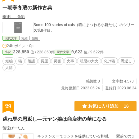
一朝亭冬蔵の新作古典
季徒川 魚影
Some 100 stories of cats（猫にまつわる小篇たち）のシリー
ズ第8作目。
現代文学
完結
短編
24h.ポイント
0pt
228,850
9,622
位 / 228,850件
位 / 9,622件
小説
現代文学
短編
猫
落語
長屋
災害
火事
明暦の大火
化け猫
恩返し
人情
感想数 0
文字数 4,573
最終更新日 2023.06.24
登録日 2023.06.24
29
お気に入り追加
16
跳ね馬の恩返し—元ヤン娘は商店街の華になる
茜琉ぴーたん
キッチンカーでランチを提供している和樹。 駅前でのラ