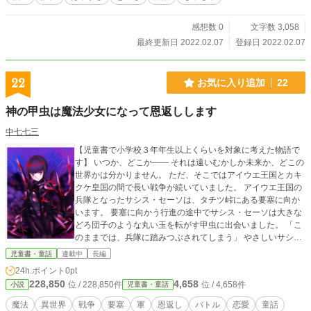
感想数 0
文字数 3,058
最終更新日 2022.02.07
登録日 2022.02.07
22
お気に入り追加
22
神の甲虫は魔法少女になって恩返しします
中七七三
【児童書で小学校３年年生以上くらいを対象に考えた物語で
す】 いつか、どこか―― それは遠いむかしか未来か、どこの
世界かは分かりません。 ただ、そこではアイウエ王国とカキ
クケ皇国の間で長い戦争が続いていました。 アイウエ王国の
兵隊となったサシス・セーソは、タチツ峠にある要塞に向か
います。 要塞に向かう行進の途中でサシス・セーソは大きな
どろ団子のような丸い玉を転がす甲虫に出会いました。 「こ
のままでは、兵隊に踏みつぶされてしまう」 やさしいサシス
は、甲虫を道のわきにどけてあげたのです。 そして、要塞に
児童書・童話
連載中
長編
こもったサシスたちは、カキクケ皇国の軍隊に囲まれまし
24h.ポイント
0pt
た。 しかし、軍勢は分かれ、敵の大軍が王国に向かっていく
228,850
4,658
位 / 228,850件
位 / 4,658件
小説
児童書・童話
のです。 サシスは伝令となり、敵が迫っていることを王国を
出て、山野を走りました。 そんなときでした。 「ボクが助け
魔法
異世界
戦争
要塞
軍
恩返し
バトル
恋愛
童話