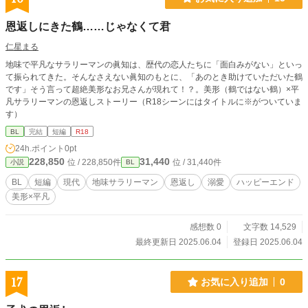
恩返しにきた鶴……じゃなくて君
仁星まる
地味で平凡なサラリーマンの眞知は、歴代の恋人たちに「面白みがない」といっ
て振られてきた。そんなさえない眞知のもとに、「あのとき助けていただいた鶴
です」そう言って超絶美形なお兄さんが現れて！？。美形（鶴ではない鶴）×平
凡サラリーマンの恩返しストーリー（R18シーンにはタイトルに※がついていま
す）
BL
完結
短編
R18
24h.ポイント
0pt
228,850
31,440
位 / 228,850件
位 / 31,440件
小説
BL
BL
短編
現代
地味サラリーマン
恩返し
溺愛
ハッピーエンド
美形×平凡
感想数 0
文字数 14,529
最終更新日 2025.06.04
登録日 2025.06.04
17
お気に入り追加
0