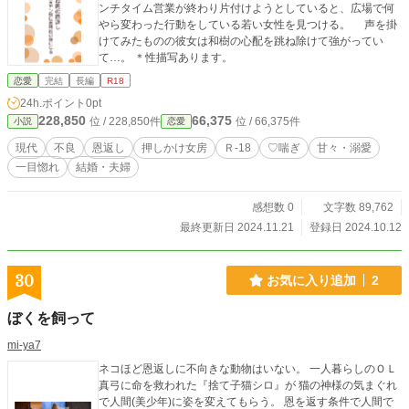
ンチタイム営業が終わり片付けようとしていると、広場で何
やら変わった行動をしている若い女性を見つける。 声を掛
けてみたものの彼女は和樹の心配を跳ね除けて強がってい
て…。 ＊性描写あります。
恋愛
完結
長編
R18
24h.ポイント
0pt
228,850
66,375
位 / 228,850件
位 / 66,375件
小説
恋愛
現代
不良
恩返し
押しかけ女房
Ｒ-18
♡喘ぎ
甘々・溺愛
一目惚れ
結婚・夫婦
感想数 0
文字数 89,762
最終更新日 2024.11.21
登録日 2024.10.12
30
お気に入り追加
2
ぼくを飼って
mi-ya7
ネコほど恩返しに不向きな動物はいない。 一人暮らしのＯＬ
真弓に命を救われた『捨て子猫シロ』が 猫の神様の気まぐれ
で人間(美少年)に姿を変えてもらう。 恩を返す条件で人間で