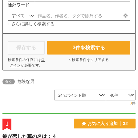
除外ワード
+ さらに詳しく検索する
保存する
3
件を検索する
検索条件の保存には
ロ
× 検索条件をクリアする
グイン
が必要です。
危険な男
タグ
3
件
1
お気に入り追加
32
彼が恋した華の名は：４