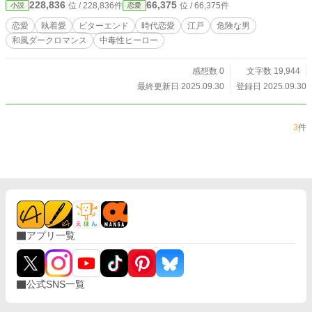
228,836
66,375
位 / 228,836件
位 / 66,375件
小説
恋愛
恋愛
執着愛
ビターエンド
時代恋愛
江戸
危険な男
和風ダークロマンス
中毒性ヒーロー
感想数 0
文字数 19,944
最終更新日 2025.09.30
登録日 2025.09.30
3
件
アプリ一覧
公式SNS一覧