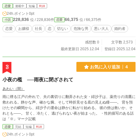
恋愛
連載中
短編
R18
24h.ポイント
0pt
228,836
66,375
位 / 228,836件
位 / 66,375件
小説
恋愛
恋愛
お嬢様
社長
恋
切ない
危険な男
悪い大人
婚約者
感想数 0
文字数 2,573
最終更新日 2025.12.04
登録日 2025.12.04
3
お気に入り追加
4
小夜の檻 ──雨夜に閉ざされて
あわい（間）
雨に煙る江戸の外れで、夫の裏切りに翻弄された女・緋沙子は、薬売りの清鷹に
救われる。静かな声、確かな腕、そして時折見せる底の見えぬ瞳――。 背を預
けたその瞬間から、緋沙子の運命は静かに転がり始める。 彼の傍は救いか、そ
れとも――。 甘く、冷たく、逃げられない夜が始まった。 ・性的描写のある話
は「※」マーク記載
恋愛
完結
短編
R18
24h.ポイント
0pt