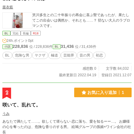
亜衣藍
笊川多生との二十年振りの再会に喜ぶ聖であったが、果たし
てこの出会いは偶然か、それとも……？ 切ない大人のラブロ
マンスです。
BL
完結
長編
R18
24h.ポイント
0pt
228,836
31,436
位 / 228,836件
位 / 31,436件
小説
BL
BL
危険な男
ヤクザ
極道
芸能界
昔の男
初恋
感想数 0
文字数 84,032
最終更新日 2022.04.19
登録日 2021.12.07
2
お気に入り追加
1
咲いて、乱れて。
うみ
あなたで満たして……。欲しくて堪らない 恋に落ち、愛を知るーー…。 お嬢様
の心を奪ったのは、危険な香りのする男。 絵鳩グループの孫娘×ワイン会社の社
長