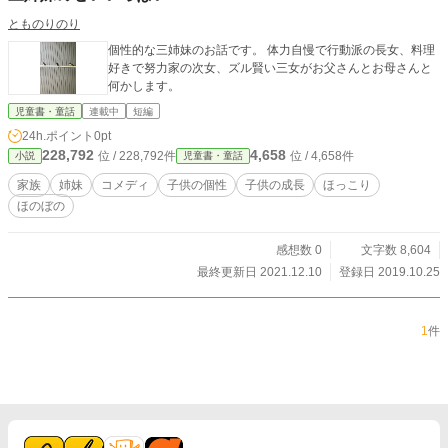
とものりのり
個性的な三姉妹のお話です。 体力自慢で行動派の長女、料理
好きで努力家の次女、ズル賢い三女がお父さんとお母さんと
何かします。
児童書・童話
連載中
短編
24h.ポイント
0pt
228,792
4,658
位 / 228,792件
位 / 4,658件
小説
児童書・童話
家族
姉妹
コメディ
子供の個性
子供の成長
ほっこり
ほのぼの
感想数 0
文字数 8,604
最終更新日 2021.12.10
登録日 2019.10.25
1
件