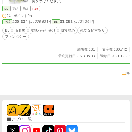
気をつけください。
BL
完結
長編
R18
24h.ポイント
0pt
228,634
31,391
位 / 228,634件
位 / 31,391件
小説
BL
BL
吸血鬼
意地っ張り受け
傲慢攻め
残酷な描写あり
ファンタジー
感想数 131
文字数 180,742
最終更新日 2023.05.03
登録日 2021.12.29
11
件
アプリ一覧