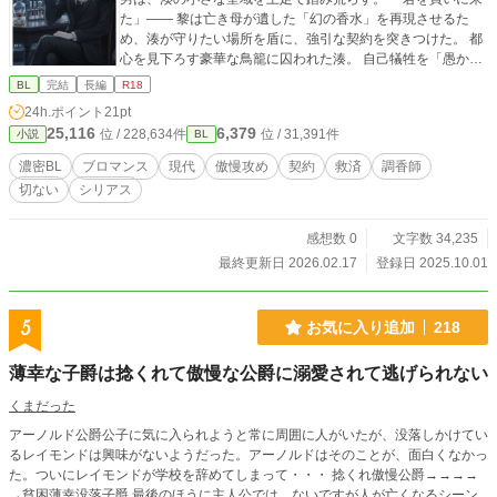
た」―― 黎は亡き母が遺した「幻の香水」を再現させるた
め、湊が守りたい場所を盾に、強引な契約を突きつけた。 都
心を見下ろす豪華な鳥籠に囚われた湊。 自己犠牲を「愚か」
と断じる黎と、利己主義を「心がない」と軽蔑する湊。 反発
BL
完結
長編
R18
しあう二人の魂は、香りを介して互いの奥深くに潜む「孤
24h.ポイント
21pt
独」に触れてしまい……。 これは、自己否定の呪いに縛られ
25,116
6,379
位 / 228,634件
位 / 31,391件
小説
BL
た天才を、傲慢な王の絶対的なエゴが解き放つ、執着と救済
の物語。
濃密BL
ブロマンス
現代
傲慢攻め
契約
救済
調香師
切ない
シリアス
感想数 0
文字数 34,235
最終更新日 2026.02.17
登録日 2025.10.01
5
お気に入り追加
218
薄幸な子爵は捻くれて傲慢な公爵に溺愛されて逃げられない
くまだった
アーノルド公爵公子に気に入られようと常に周囲に人がいたが、没落しかけてい
るレイモンドは興味がないようだった。アーノルドはそのことが、面白くなかっ
た。ついにレイモンドが学校を辞めてしまって・・・ 捻くれ傲慢公爵→→→→
→貧困薄幸没落子爵 最後のほうに主人公では、ないですが人が亡くなるシーン