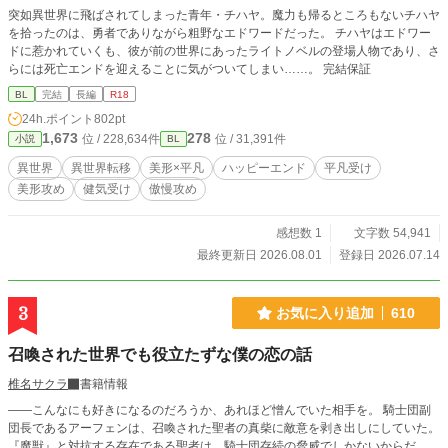
突如異世界に飛ばされてしまった青年・チハヤ。魔力も帰るところもないチハヤ
を拾ったのは、勇者でありながら粗野なエドワードだった。 チハヤはエドワー
ドに惹かれていくも、彼が前の世界にあったライトノベルの登場人物であり、さ
らには死亡エンドを迎えることに気がついてしまい……。 完結保証
BL
完結
長編
R18
24h.ポイント
802pt
1,673
278
位 / 228,634件
位 / 31,391件
小説
BL
異世界
異世界転移
美形×平凡
ハッピーエンド
平凡受け
美形攻め
健気受け
傲慢攻め
感想数 1
文字数 54,941
最終更新日 2026.08.01
登録日 2026.07.14
3
お気に入り追加
610
召喚された世界でも役立たずな僕の恋の話
椎名サクラ
書籍情報
――こんなにも好きになるのだろうか、あれほど憎んでいた相手を。 騎士団副
団長であるアーフェンは、召喚された聖者の真柴に敵意を剥き出しにしていた。
『魔獣』と対抗する存在である聖者は、騎士団存続の脅威でしかないからだ。