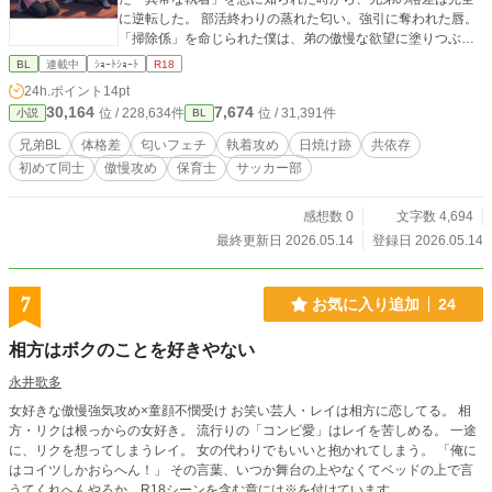
に逆転した。 部活終わりの蒸れた匂い。強引に奪われた唇。
「掃除係」を命じられた僕は、弟の傲慢な欲望に塗りつぶさ
れていく……。 「明日からも、綺麗にしてくれるよね？ “お
BL
連載中
ｼｮｰﾄｼｮｰﾄ
R18
兄ちゃん”」 聖職者の仮面の下で、僕はもう弟の匂いなしでは
24h.ポイント
14pt
生きられない。 ※今はまだ『掃除』だけで繋がっている二人
30,164
7,674
位 / 228,634件
位 / 31,391件
小説
BL
の関係が、決定的に壊れる夜——。その先を見てみたいと思
ってくださる方がいれば、反応をいただけると嬉しいです。
兄弟BL
体格差
匂いフェチ
執着攻め
日焼け跡
共依存
※さらっと書いた短編ですが、この歪んだ共依存の行く末に
初めて同士
傲慢攻め
保育士
サッカー部
興味を持っていただけたら、続き（一線を越える初夜編な
ど）を検討しようと思います
感想数 0
文字数 4,694
最終更新日 2026.05.14
登録日 2026.05.14
7
お気に入り追加
24
相方はボクのことを好きやない
永井歌多
女好きな傲慢強気攻め×童顔不憫受け お笑い芸人・レイは相方に恋してる。 相
方・リクは根っからの女好き。 流行りの「コンビ愛」はレイを苦しめる。 一途
に、リクを想ってしまうレイ。 女の代わりでもいいと抱かれてしまう。 「俺に
はコイツしかおらへん！」 その言葉、いつか舞台の上やなくてベッドの上で言
うてくれへんやろか... R18シーンを含む章には※を付けています。