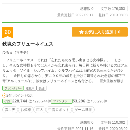
リーは変わらないと思いますが)。
感想数 0
文字数 176,353
最終更新日 2022.09.17
登録日 2019.08.03
30
お気に入り追加
0
鉄塊のフリューネイエス
ひるま（マテチ）
フリューネイエス…それは『忘れたものを思い出させる女神様』。 しか
し、そんな女神様も今では人々から忘れ去られ、毎日祠に祈りを捧げるのはアム
リエッタ・ソイル・シルフハイム。シルフハイム辺境伯家の第三王女ただひと
り。 金回りの悪さから、実に９０年の歳月を掛けて建造された念願の機巧甲
冑“アルミュール”に、彼女はフリューネイエスと名付ける。 巨大生物が棲ま
う“ガルガンチュアの地”の侵食は止まる事を知らず、やってくる一つ目巨人や獣
ファンタジー
連載中
長編
（オオケモノ）たちの脅威にさらされる中、突然隣国のダノイが侵攻を開始し
24h.ポイント
0pt
た。 時同じくして大獣の山羊が！そしてその後方にはサイクロプスがガルガ
228,744
53,296
位 / 228,744件
位 / 53,296件
小説
ファンタジー
ンチュアの地からアイロンケイヴ（シルフハイム領国）へと侵入してくる。
否応もなく兵力の分散を余技なくされるシルフハイム軍。 国難が続く中、ア
異世界
お姫様
巨人
甲胄ロボット
ゲーム世界
ムリエッタは決意する。 アルミュール”フリューネイエス”を駆り、この窮地を
脱しようと。 "動く城”と称されるアルミュールたちが激突する。
感想数 0
文字数 110,382
最終更新日 2021.11.16
登録日 2020.08.02