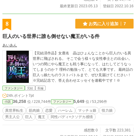
最終更新日 2023.05.13
登録日 2022.10.16
8
お気に入り追加
7
巨人のいる世界に誰も倒せない魔王がいる件
あいあん
【完結済作品】女鹿名 晶はひょんなことから巨人のいる異
世界に飛ばされる。 そこで会う様々な女性拳士との出会い。
いつの間にやら魔王とも戦う事になって、はたしてどうなっ
てしまうのか？ 理科の勉強って、とても大事です。 最終話の
巨人っ娘たちのラストバトルまで、ぜひ見届けてください！
※完結記念で、答え合わせエッセイを連載中です！※
ファンタジー
完結
長編
24h.ポイント
7pt
36,258
5,649
位 / 228,744件
位 / 53,296件
小説
ファンタジー
異世界転生
筋肉娘
恋愛
ハーレム
マッチョ娘
怪力娘
男主人公
巨人
魔王
同性バディ×クソデカ感情
感想数 0
文字数 223,381