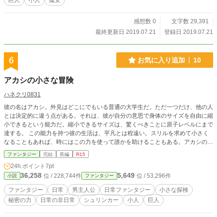
巨人
小人
魔女
感想数 0
文字数 29,391
最終更新日 2019.07.21
登録日 2019.07.21
6
お気に入り追加
10
アカシの小さな冒険
ハネクリ0831
彼の名はアカシ。外見はどこにでもいる普通の大学生だ。ただ一つだけ、他の人
とは決定的に違う点がある。それは、彼が自分の意思で身体のサイズを自由に縮
小できるという能力だ。縮小できるサイズは、驚くべきことに原子レベルにまで
達する。 この能力を持つ彼の生活は、平凡とは程遠い。スリルを求めて小さく
なることもあれば、時にはこの力を使って誰かを助けることもある。アカシの
日々は一見普通に見えるが、実際には驚きと危険に満ちている。 これは、そん
ファンタジー
完結
長編
R15
な彼のある日常を描いた物語である。
24h.ポイント
7pt
36,258
5,649
位 / 228,744件
位 / 53,296件
小説
ファンタジー
ファンタジー
日常
男主人公
日常ファンタジー
小さな探検
秘密の力
日常の非日常
シュリンカー
小人
巨人