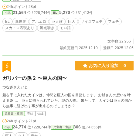
24h.ポイント
28pt
21,564
5,270
位 / 228,744件
位 / 31,413件
小説
BL
BL
異世界
アホエロ
巨人族
巨人
サイズフェチ
フェチ
スカトロ表現あり
濁点喘ぎ
モロ語
文字数 22,956
最終更新日 2025.12.19
登録日 2025.12.05
5
お気に入り追加
0
ガリバーの孫２ 〜巨人の国〜
つなざきえいじ
船を手に入れたカインは、仲間と巨人の国を目指します。 お爺さんの想いを叶
える為…。 巨人に捕らわれていた、謎の人物。 果たして、カインは巨人の国か
ら無事に逃げ出す事が出来るのでしょうか？
児童書・童話
完結
短編
24h.ポイント
21pt
24,774
306
位 / 228,744件
位 / 4,655件
小説
児童書・童話