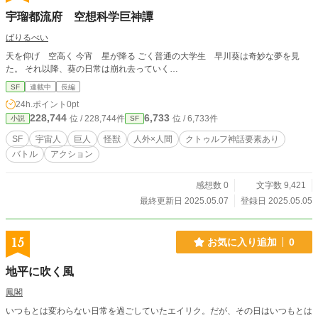
宇瑠都流府 空想科学巨神譚
ばりるべい
天を仰げ 空高く 今宵 星が降る ごく普通の大学生 早川葵は奇妙な夢を見
た。 それ以降、葵の日常は崩れ去っていく…
SF
連載中
長編
24h.ポイント
0pt
228,744
6,733
位 / 228,744件
位 / 6,733件
小説
SF
SF
宇宙人
巨人
怪獣
人外×人間
クトゥルフ神話要素あり
バトル
アクション
感想数 0
文字数 9,421
最終更新日 2025.05.07
登録日 2025.05.05
15
お気に入り追加
0
地平に吹く風
鳳閣
いつもとは変わらない日常を過ごしていたエイリク。だが、その日はいつもとは