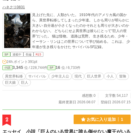
ハネクリ0831
見上げた先に、人類がいた。 1910年代のアメリカ風の国か
ら、異世界転移してしまった少年達。 しかも周りが明らかに
大きい 自分達が小さくなったのかそれとも周りが大きいのか
わからない。 どちらにせよ異世界は彼らにとって“巨人の世
界”だった。 猫は怪物。 道路は荒野。 生き残るため、少年・
イーサン・リンはこの世界について学び始める。 これは、 少
年達が生き残りをかけた サバイバルSF記録。
SF
連載中
長編
R15
24h.ポイント
391pt
3,345
16
位 / 228,744件
位 / 6,733件
小説
SF
異世界転移
サバイバル
少年主人公
現代
巨人世界
小人
冒険
巨大娘
巨人
感想数 0
文字数 54,117
最終更新日 2026.08.07
登録日 2026.07.15
2
お気に入り追加
1
エッセイ 小説「巨人のいる世界に誰も倒せない魔王がいる