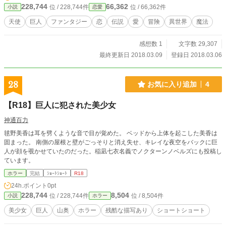
娘を探して欲しいと言うと力尽きてしまう。 ランタは、木の
228,744
66,362
位 / 228,744件
位 / 66,362件
小説
恋愛
陰に隠れて怯えていた幼いエンジェル、マイカを見つける。
親の代わりとして守っていくうちに、次第にマイカに恋心を
天使
巨人
ファンタジー
恋
伝説
愛
冒険
異世界
魔法
寄せていく。 ところが、彼らの背後にはエンジェルたちの命
を奪う魔の手が迫っていた……。 _____________________
感想数 1
文字数 29,307
_________________________________________ 3月9日
この物語は完結しました。 読者様からの沢山のコメントと感
最終更新日 2018.03.09
登録日 2018.03.06
想をお待ちしております。
28
お気に入り追加
4
【R18】巨人に犯された美少女
神通百力
毬野美香は耳を劈くような音で目が覚めた。 ベッドから上体を起こした美香は
固まった。 南側の屋根と壁がごっそりと消え失せ、キレイな夜空をバックに巨
人が顔を覗かせていたのだった。稲凪七衣名義でノクターンノベルズにも投稿し
ています。
ホラー
完結
ｼｮｰﾄｼｮｰﾄ
R18
24h.ポイント
0pt
228,744
8,504
位 / 228,744件
位 / 8,504件
小説
ホラー
美少女
巨人
山奥
ホラー
残酷な描写あり
ショートショート