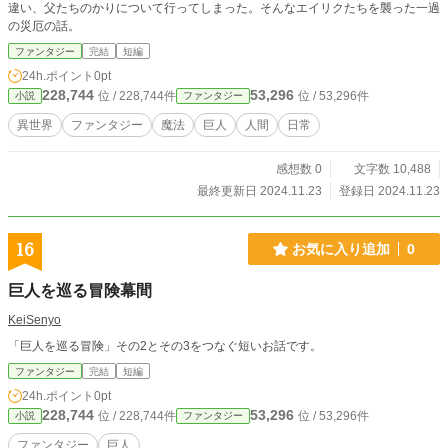
違い、父たちのかりについて行ってしまった。そんなエイリクたちを襲った一過
の災厄の話。
ファンタジー
完結
短編
24h.ポイント
0pt
228,744
53,296
位 / 228,744件
位 / 53,296件
小説
ファンタジー
異世界
ファンタジー
魔法
巨人
人間
日常
感想数 0
文字数 10,488
最終更新日 2024.11.23
登録日 2024.11.23
16
お気に入り追加
0
巨人を巡る冒険幕間
KeiSenyo
「巨人を巡る冒険」その2とその3をつなぐ短いお話です。
ファンタジー
完結
短編
24h.ポイント
0pt
228,744
53,296
位 / 228,744件
位 / 53,296件
小説
ファンタジー
ファンタジー
巨人