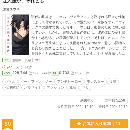
は人類か、それとも…
加藤ユウキ
現代の世界は、「オムニヴォラクス」と呼ばれる巨大な怪物
によって脅かされていた。その混乱の中、家族をオムニヴォ
ラクスの襲撃で失った青年・トウカは、復讐のために戦い続
けていた。しかし、復讐の決意の裏には、彼の体にひそむ脅
かすべき恐ろしい秘密が隠されていた。それは、オムニヴォ
ラクスの寄生体によって支配された彼の体が、恐しい怪物へ
と変わり始めることだった。 一方、トウカの妹・シナは、兄
を救おうと必死に奮闘していた。しかし、シナが直面したの
は、兄がもはや以前のトウカではないかもしれないという冷
SF
連載中
長編
R18
徹な現実だった。
24h.ポイント
0pt
228,744
6,733
位 / 228,744件
位 / 6,733件
小説
SF
バトル
ダークファンタジー
アンチヒーロー
モンスター
復讐
心理描写
パラサイト
アクション
葛藤
巨人
感想数 0
文字数 5,158
最終更新日 2024.12.19
登録日 2024.12.19
20
お気に入り追加
11