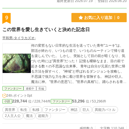
最終更新日 2026.07.19
登録日 2026.06.20
9
お気に入り追加
0
この世界を愛し生きていくと決めた記念日
平和男-タイラカズオ-
何の変哲もない日常的な生活を送っていた青年"ユーキ"は、
部活が終わり、いつもの道で、いつものルーティンで帰り道
を楽しんでいた。 しかし、突如として目の前が暗くなり、気
づいた時には"異世界"だった！ 記憶も曖昧なまま、目の前で
起きる数々の不思議な出来事。 青年は自分が元居た世界に帰
る方法を探すべく、 ”神域"と呼ばれるダンジョンを攻略し、
不思議で強力な力を身に着け世界を冒険する。 神話や巨人、
魔法に神。 "世界の意思"に、"世界の真相"に、踊らされる青
年"ユーキ"。 陽気な青年"レン"やユニークな仲間と共に旅が始
ファンタジー
連載中
長編
まる。
24h.ポイント
0pt
228,744
53,296
位 / 228,744件
位 / 53,296件
小説
ファンタジー
異世界
転生
転移
ファンタジー
神話
巨人
異能力バトル
2人主人公
魔法
超能力
感想数 0
文字数 110,248