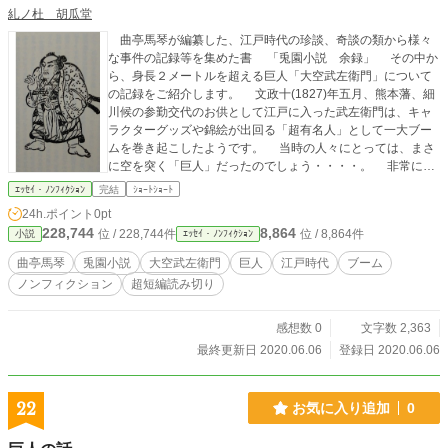
糺ノ杜 胡瓜堂
曲亭馬琴が編纂した、江戸時代の珍談、奇談の類から様々
な事件の記録等を集めた書 「兎園小説 余録」 その中か
ら、身長２メートルを超える巨人「大空武左衛門」について
の記録をご紹介します。 文政十(1827)年五月、熊本藩、細
川候の参勤交代のお供として江戸に入った武左衛門は、キャ
ラクターグッズや錦絵が出回る「超有名人」として一大ブー
ムを巻き起こしたようです。 当時の人々にとっては、まさ
に空を突く「巨人」だったのでしょう・・・・。 非常に短
い原典の現代語への翻訳です。
ｴｯｾｲ・ﾉﾝﾌｨｸｼｮﾝ
完結
ｼｮｰﾄｼｮｰﾄ
24h.ポイント
0pt
228,744
8,864
位 / 228,744件
位 / 8,864件
小説
ｴｯｾｲ・ﾉﾝﾌｨｸｼｮﾝ
曲亭馬琴
兎園小説
大空武左衛門
巨人
江戸時代
ブーム
ノンフィクション
超短編読み切り
感想数 0
文字数 2,363
最終更新日 2020.06.06
登録日 2020.06.06
22
お気に入り追加
0