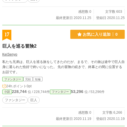
感想数 0
文字数 603
最終更新日 2020.11.25
登録日 2020.11.25
17
お気に入り追加
0
巨人を巡る冒険2
KeiSenyo
私たち兄弟は、巨人を巡る旅をしてきたのだが、まるで、その旅は途中で巨人自
身に遮られた恰好で終いになった。 先の冒険の続きで、終幕との間に位置する
お話です。
ファンタジー
完結
短編
24h.ポイント
0pt
228,744
53,296
位 / 228,744件
位 / 53,296件
小説
ファンタジー
ファンタジー
巨人
感想数 0
文字数 6,266
最終更新日 2020.11.19
登録日 2020.11.19