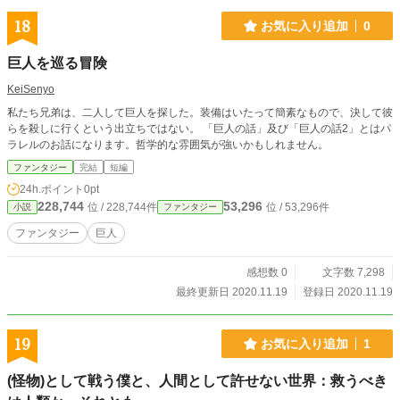
18
お気に入り追加
0
巨人を巡る冒険
KeiSenyo
私たち兄弟は、二人して巨人を探した。装備はいたって簡素なもので、決して彼
らを殺しに行くという出立ちではない。 「巨人の話」及び「巨人の話2」とはパ
ラレルのお話になります。哲学的な雰囲気が強いかもしれません。
ファンタジー
完結
短編
24h.ポイント
0pt
228,744
53,296
位 / 228,744件
位 / 53,296件
小説
ファンタジー
ファンタジー
巨人
感想数 0
文字数 7,298
最終更新日 2020.11.19
登録日 2020.11.19
19
お気に入り追加
1
(怪物)として戦う僕と、人間として許せない世界：救うべき