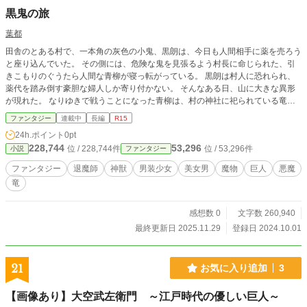
黒鬼の旅
葉都
田舎のとある村で、一本角の灰色の小鬼、黒朗は、今日も人間相手に薬を売ろう
と座り込んでいた。 その側には、危険な鬼を見張るよう村長に命じられた、引
きこもりのぐうたら人間な青柳が寝っ転がっている。 黒朗は村人に恐れられ、
薬代を踏み倒す豪胆な婦人しか寄り付かない。 そんなある日、山に大きな異形
が現れた。 なりゆきで戦うことになった青柳は、村の神社に祀られている竜神
の力を借りてなんとか倒す。 が、切り開いた異形の中から人間の手が出てき
ファンタジー
連載中
長編
R15
た。 手は腹が減ったとしゃべり始めて、異国の老人へと姿を変える。 全てを黒
24h.ポイント
0pt
灰にしてしまう最凶の鬼、黒朗と、死んだ母の復讐を誓う、水神の蛇に守護され
228,744
53,296
位 / 228,744件
位 / 53,296件
小説
ファンタジー
た少女、青柳、それを取り巻く人間と神と魔の者たちとのお話。 ※不定期更新
です。
ファンタジー
退魔師
神獣
男装少女
美女男
魔物
巨人
悪魔
竜
感想数 0
文字数 260,940
最終更新日 2025.11.29
登録日 2024.10.01
21
お気に入り追加
3
【画像あり】大空武左衛門 ～江戸時代の優しい巨人～