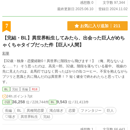
感想数 0
文字数 97,344
最終更新日 2025.06.10
登録日 2024.11.02
7
お気に入り追加
211
【完結・BL】異世界転生してみたら、出会った巨人がめち
ゃくちゃタイプだった件【巨人×人間】
彩華
【32歳・独身・恋愛経験0！異世界に階段から飛びます！】 （俺、死なないよ
な……？） そう思ったのは、高見一郎。32歳。階段を落ちている最中。 視線の
先に見えたのは、走馬灯ではなく買ったばかりの缶コーヒー。不安を抱えながら
ブツリと意識と共に飛んだのは異世界！？ 短く健全で終われたらと思っていま
す。
BL
完結
長編
R18
24h.ポイント
7pt
36,258
9,543
位 / 228,744件
位 / 31,413件
小説
BL
長編
BL
異種間恋愛
濁点喘ぎ
恋愛
ファンタジー
巨人
♡喘ぎ
異世界転生
完結
感想数 1
文字数 66,443