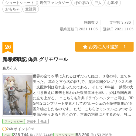
ショートショート
現代ファンタジー
ほのぼの
巨人
お姫様
おもちゃ
童話風
感想数 0
文字数 3,786
最終更新日 2021.11.05
登録日 2021.11.05
26
お気に入り追加
1
魔導姫戦記 偽典 グリモワール
森乃守人
世界の全てを手に入れるはずだった姫は、３歳の時、全てを
失った。 革命と言う名の反乱で、魔法帝国グレゴリウスの統
一支配体制は崩れ去ったのである。 そして16年後… 禁忌の力
と引き換えに未来を奪われた復讐者達を率い、姫は故国再興
に立ち上がる。 ＊こちらも外典ドラゴンハンターと同様、RP
G的なコンプリート要素としての"ルーシェの召喚聖獣集め"を
番外編としたものです。 ただ、こちらはミシェルとぶつかる
場面が多々あると思うので、本編の別視点とするのか、独立
したストーリーにするのか、書きながら考えたいと思いま
ファンタジー
連載中
長編
す。 本編と併せて、よろしくお付き合い頂ければ幸いです。
24h.ポイント
0pt
228,744
53,296
位 / 228,744件
位 / 53,296件
小説
ファンタジー