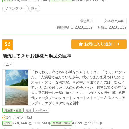
位 / 228,744件
位 / 53,296件
ファンタジー
巨人
感想数 0
文字数 5,440
最終更新日 2020.11.19
登録日 2020.11.19
25
お気に入り追加
1
漂流してきたお姫様と浜辺の巨神
ヒムネ
「ねぇねぇ、次は砂のお城を作りましょう」 「うん、わかっ
た」 1人浜辺で遊んでいた少年、彼がたまたま見つけたのは
オモチャのような潜水艦。その中から出てきたのは、なんと
赤いリボンを付けた小人の女の子だった。最初は驚く少年も2
人は意気投合し一緒に遊ぶことに。 少年と女の子が届ける現
代ファンタジーのショートショートストーリー🎵 ※ノベルア
ップ＋、エブリスタでも公開中
児童書・童話
完結
ｼｮｰﾄｼｮｰﾄ
24h.ポイント
0pt
228,744
4,655
位 / 228,744件
位 / 4,655件
小説
児童書・童話