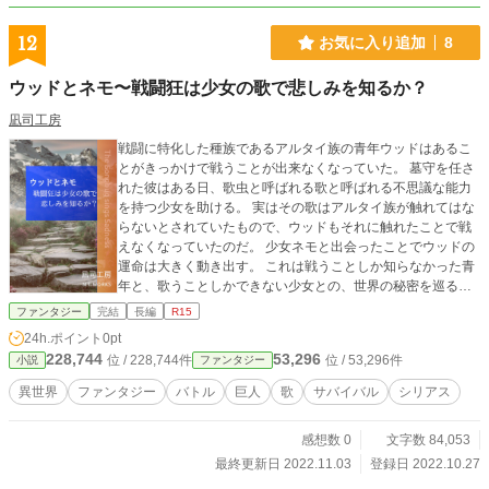
12
お気に入り追加
8
ウッドとネモ〜戦闘狂は少女の歌で悲しみを知るか？
凪司工房
戦闘に特化した種族であるアルタイ族の青年ウッドはあるこ
とがきっかけで戦うことが出来なくなっていた。 墓守を任さ
れた彼はある日、歌虫と呼ばれる歌と呼ばれる不思議な能力
を持つ少女を助ける。 実はその歌はアルタイ族が触れてはな
らないとされていたもので、ウッドもそれに触れたことで戦
えなくなっていたのだ。 少女ネモと出会ったことでウッドの
運命は大きく動き出す。 これは戦うことしか知らなかった青
年と、歌うことしかできない少女との、世界の秘密を巡る冒
険譚である。
ファンタジー
完結
長編
R15
24h.ポイント
0pt
228,744
53,296
位 / 228,744件
位 / 53,296件
小説
ファンタジー
異世界
ファンタジー
バトル
巨人
歌
サバイバル
シリアス
感想数 0
文字数 84,053
最終更新日 2022.11.03
登録日 2022.10.27