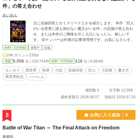
件」の答え合わせ
あいあん
主に伏線回収とかミスリードとかを紹介します。 本作「巨人
のいる世界に誰も倒せない魔王がいる件」の読後の答え合わ
せ、または本作のご興味を引く入口になったら、嬉しいで
す。 IDナンバーは作者の記事管理用です。お気になさらず。
ｴｯｾｲ・ﾉﾝﾌｨｸｼｮﾝ
連載中
短編
24h.ポイント
235pt
5,556
116
位 / 228,744件
位 / 8,864件
小説
ｴｯｾｲ・ﾉﾝﾌｨｸｼｮﾝ
エッセイ
異世界
執筆
小説
伏線回収
巨人
小説家
書き方
異世界転生
ハーレム
感想数 0
文字数 13,568
最終更新日 2026.08.07
登録日 2026.07.20
3
お気に入り追加
0
Battle of War Titan ～ The Final Attack on Freedom
東郷藍