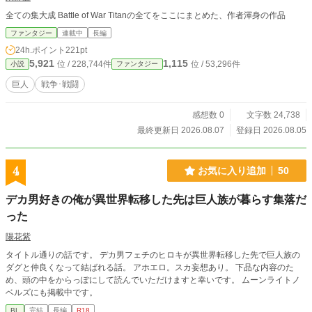
全ての集大成 Battle of War Titanの全てをここにまとめた、作者渾身の作品
ファンタジー
連載中
長編
24h.ポイント
221pt
5,921
1,115
位 / 228,744件
位 / 53,296件
小説
ファンタジー
巨人
戦争･戦闘
感想数 0
文字数 24,738
最終更新日 2026.08.07
登録日 2026.08.05
4
お気に入り追加
50
デカ男好きの俺が異世界転移した先は巨人族が暮らす集落だ
った
陽花紫
タイトル通りの話です。 デカ男フェチのヒロキが異世界転移した先で巨人族の
ダグと仲良くなって結ばれる話。 アホエロ。スカ妄想あり。 下品な内容のた
め、頭の中をからっぽにして読んでいただけますと幸いです。 ムーンライトノ
ベルズにも掲載中です。
BL
完結
長編
R18