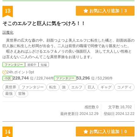
13
お気に入り追加
3
そこのエルフと巨人に気をつけろ！！
誤魔化
異世界の広大な森の中。顔面つよつよ美人エルフに転生した橘と、顔面凶器の
巨人族に転生した杉岡が出会う。二人は前世の職場で同僚であり親友だった。
暇さえあればふざけるエルフ＆ノリの良い強面巨人 決して大人しい性格と
は言えない二人のへんてこな異世界旅をお送りします。
ファンタジー
連載中
短編
24h.ポイント
0pt
228,744
53,296
位 / 228,744件
位 / 53,296件
小説
ファンタジー
異世界
ファンタジー
転生
旅
エルフ
巨人
ギャグ
コメディ
最強
冒険
感想数 0
文字数 16,702
最終更新日 2024.12.29
登録日 2024.12.22
14
お気に入り追加
0