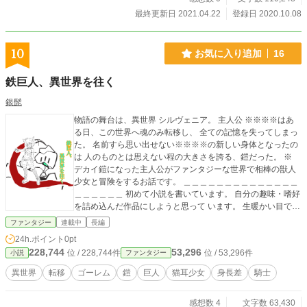
最終更新日 2021.04.22
登録日 2020.10.08
10
お気に入り追加
16
鉄巨人、異世界を往く
銀髭
物語の舞台は、異世界 シルヴェニア。 主人公 ※※※※はあ
る日、この世界へ魂のみ転移し、 全ての記憶を失ってしまっ
た。 名前すら思い出せない※※※※の新しい身体となったの
は 人のものとは思えない程の大きさを誇る、鎧だった。 ※
デカイ鎧になった主人公がファンタジーな世界で相棒の獣人
少女と冒険をするお話です。 ＿＿＿＿＿＿＿＿＿＿＿＿＿＿
＿＿＿＿＿＿ 初めて小説を書いています。 自分の趣味・嗜好
を詰め込んだ作品にしようと思って います。 生暖かい目で見
守って、読んで頂ければ幸いです。 感想や誤字の指摘等、お
ファンタジー
連載中
長編
気軽にお声掛け下さい。 いずれ挿絵なんかも追加する予定で
24h.ポイント
0pt
す。
228,744
53,296
位 / 228,744件
位 / 53,296件
小説
ファンタジー
異世界
転移
ゴーレム
鎧
巨人
猫耳少女
身長差
騎士
感想数 4
文字数 63,430