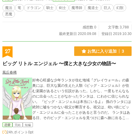
魔法
竜
ドラゴン
騎士
剣士
魔導師
魔道士
巨人
幻獣
悪魔
感想数 0
文字数 3,788
最終更新日 2020.09.08
登録日 2019.10.30
27
お気に入り追加
3
ビッグ リトル エンジェル 〜僕と大きな少女の物語〜
風丘春稀
好奇心旺盛な少年ランタが住む地域『グレイウォール』の森
奥には、巨大な翼の生えた人類《ビッグ・エンジェル》が住
む楽園があるという伝説があった。しかし、一度もそんなも
のに出会ったことがなかったランタは、にわかに信じられな
い。 『ビッグ・エンジェルは本当にいるよ』 孫のランタには
絶対に嘘をつかない祖父が断言する。祖父は、幼い頃にビッ
グ・エンジェルに会ったことがあると言うのだ。 ランタはあ
る日、そのビッグ・エンジェルを見つけに森へ旅に出ること
を決意する。そしてランタは、傷ついたエンジェルを見つけ
恋愛
完結
短編
る。ビッグ・エンジェルは本当にいたのだ。しかし、彼女は
24h.ポイント
0pt