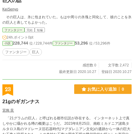
巨人の話
KeiSenyo
その巨人は、氷に包まれていた。もはや周りの氷塊と同化して、彼のことを氷
の巨人と表してもよかった。
ファンタジー
完結
短編
24h.ポイント
0pt
228,744
53,296
位 / 228,744件
位 / 53,296件
小説
ファンタジー
ファンタジー
巨人
感想数 0
文字数 2,472
最終更新日 2020.10.27
登録日 2020.10.27
23
お気に入り追加
0
21gのギガンナス
宮㠘 艮
「21グラムの巨人」と呼ばれる都市伝説が存在する。 インターネット上で真
しやかに囁かれる噂の概要はこうだ。 2023年8月25日、南欧ミカドニア諸島タ
ルタロス島のマドレーヌ旧石器時代(マグダレニアン文化)の遺跡から一体の巨大