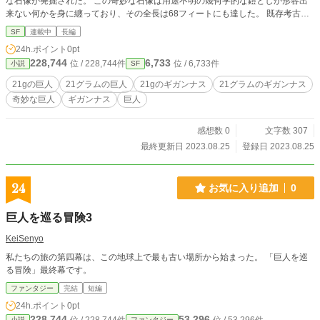
な石像が発掘された。 この奇妙な石像は用途不明の幾何学的な鎧としか形容出
来ない何かを身に纏っており、その全長は68フィートにも達した。 既存考古学
上どの偶像とも似てはいなかったその石像は発掘が進むにつれ重さが存在しない
SF
連載中
長編
未知の物質で構築されている事が判明した。 石像をたった数人の発掘作業員だ
24h.ポイント
0pt
けで軽々と持ち上げる事が出来る程だったという。 しかし厳密に計量した所確
228,744
6,733
位 / 228,744件
位 / 6,733件
小説
SF
かに重さは存在したとされる。 それはたったの21グラムであった。
21gの巨人
21グラムの巨人
21gのギガンナス
21グラムのギガンナス
奇妙な巨人
ギガンナス
巨人
感想数 0
文字数 307
最終更新日 2023.08.25
登録日 2023.08.25
24
お気に入り追加
0
巨人を巡る冒険3
KeiSenyo
私たちの旅の第四幕は、この地球上で最も古い場所から始まった。 「巨人を巡
る冒険」最終幕です。
ファンタジー
完結
短編
24h.ポイント
0pt
228,744
53,296
小説
ファンタジー