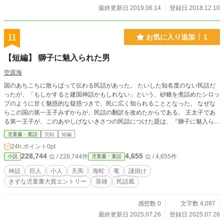
最終更新日 2019.06.14
登録日 2018.12.10
11
お気に入り追加
1
【短編】 獅子に魅入られた男
空原海
国のあちこちに散らばって伝わる民話があった。 たいした知名度のない民話だ
ったが、「もしかすると建国神話かもしれない」という、砂糖を煮詰めたシロッ
プのように甘く魅惑的な疑惑つきで、民に広く知られることとなった。 なぜな
らこの国の第一王子みずからが、民話の翻訳を改めたからである。 王太子であ
る第一王子が、このあやしげないきさつの民話につけた題は、『獅子に魅入られ
た男』。 さて、『獅子に魅入られた男』とは、いったい誰のことなのだろう。
児童書・童話
完結
短編
24h.ポイント
0pt
228,744
4,655
位 / 228,744件
位 / 4,655件
小説
児童書・童話
神話
巨人
小人
天馬
海蛇
竜
謎掛け
きずな児童書大賞エントリー
英雄
民話風
感想数 0
文字数 4,097
最終更新日 2025.07.26
登録日 2025.07.26