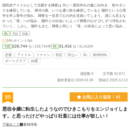
国民的アイドルとして活躍する輝夜は 月に一度街外れの森に出向き、 歌やダン
スを練習している。 満月の夜、いつも通り歌を練習していると 陽叶という心理
学を学ぶ青年が現れ、 輝夜を一目見て心の内を見抜いてしまう。 誰にも言えな
かった「母」への悩み… 陽叶との出会いによって輝夜の心が 少しずつ浄化され
ていく。 しかし、陽叶もまた、輝夜と同じく 「母」の存在によって思い悩み、
苦しみ続けていた…
BL
完結
短編
24h.ポイント
0pt
228,744
31,416
位 / 228,744件
位 / 31,416件
小説
BL
恋愛
アイドル
イケメン
初恋
切ない
BL
精神的BL
ボーイズラブ
純愛
感想数 0
文字数 42,671
最終更新日 2026.01.06
登録日 2025.12.13
20
お気に入り追加
41
悪役令嬢に転生したようなのでひきこもりをエンジョイしま
す。と思ったけどやっぱり社畜には仕事が欲しい！
下菊みこと
書籍情報