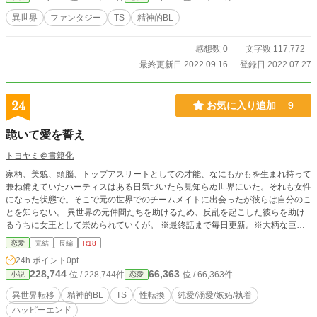
報告して下さい。 ※本作には、若干残虐な描写があります（一章）。苦手な方
異世界
ファンタジー
TS
精神的BL
はご注意下さい。 ※この物語は、法律・法令に反する行為を容認・推奨するも
のではありません。 ※この物語はフィクションです。実在の人物や団体などと
感想数 0
文字数 117,772
は関係ありません。
最終更新日 2022.09.16
登録日 2022.07.27
24
お気に入り追加
9
跪いて愛を誓え
トヨヤミ＠書籍化
家柄、美貌、頭脳、トップアスリートとしての才能、なにもかもを生まれ持って
兼ね備えていたハーティスはある日気づいたら見知らぬ世界にいた。それも女性
になった状態で。そこで元の世界でのチームメイトに出会ったが彼らは自分のこ
とを知らない。 異世界の元仲間たちを助けるため、反乱を起こした彼らを助け
るうちに女王として崇められていくが。 ※最終話まで毎日更新。※大柄な巨躯
の色黒の男×金髪碧眼の元男の美女のカップリングです。
恋愛
完結
長編
R18
24h.ポイント
0pt
228,744
66,363
位 / 228,744件
位 / 66,363件
小説
恋愛
異世界転移
精神的BL
TS
性転換
純愛/溺愛/嫉妬/執着
ハッピーエンド