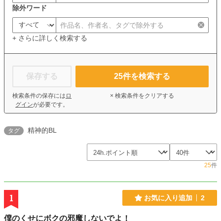
除外ワード
+ さらに詳しく検索する
保存する
25
件を検索する
検索条件の保存には
ロ
× 検索条件をクリアする
グイン
が必要です。
精神的BL
タグ
25
件
1
お気に入り追加
2
僕のくせにボクの邪魔しないでよ！