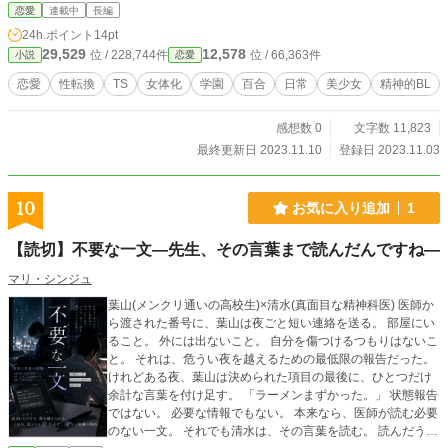
恋愛
連載中
長編
24h.ポイント
14pt
29,529
12,578
位 / 228,744件
位 / 66,363件
小説
恋愛
恋愛
性転換
TS
女体化
学園
百合
日常
美少女
精神的BL
感想数 0
文字数 11,823
最終更新日 2023.11.10
登録日 2023.11.03
10
お気に入り追加
1
【読切】不要な一文―先生、その言葉まで読んだんですね―
マリ・シンジュ
葉山(メンクリ通いの高校生)×清水(真面目な精神科医) 医師か
ら渡された番号に、葉山は夜ごと短い連絡を送る。 部屋にい
ること。 外には出ないこと。 自分を傷つけるつもりはないこ
と。 それは、危うい夜を越えるための最低限の報告だった。
けれどある夜、葉山は決められた項目の最後に、ひとつだけ
余計な言葉を付け足す。 「ラーメンまずかった。」 状態報告
ではない。 必要な情報でもない。 本来なら、医師が読む必要
のない一文。 それでも清水は、その言葉を読む。 読んだうえ