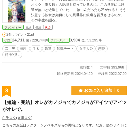
オタク（乗り鉄）の記憶を持っているのに、この世界には鉄
道が無いと絶望していた。 …無いんだったら私が作る！ そう
決意する彼女は如何にして異世界に鉄道を普及させるのか、
その半生を綴る。
ファンタジー
完結
長編
R15
24h.ポイント
21pt
24,711
3,904
位 / 228,744件
位 / 53,295件
小説
ファンタジー
異世界
転生
ＴＳ
鉄道
知識チート
女主人公
恋愛
精神的BL
感想数 4
文字数 393,968
最終更新日 2024.04.20
登録日 2022.07.09
8
お気に入り追加
0
【短編・完結】オレがカノジョでカノジョがアイツでアイツ
がオレで。
白千ロク(玄川ロク)
こちらのお話はノクターンノベルズからの再掲となります。なお、他のサイトに