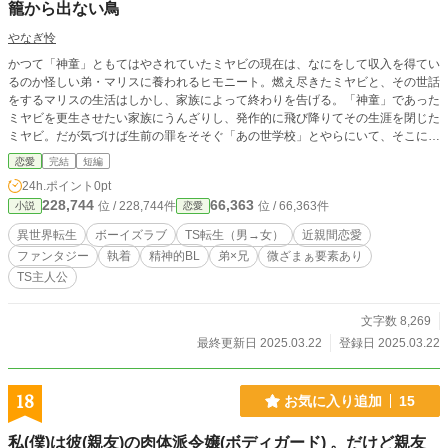
籠から出ない鳥
やなぎ怜
かつて「神童」ともてはやされていたミヤビの現在は、なにをして収入を得てい
るのか怪しい弟・マリスに養われるヒモニート。燃え尽きたミヤビと、その世話
をするマリスの生活はしかし、家族によって終わりを告げる。「神童」であった
ミヤビを更生させたい家族にうんざりし、発作的に飛び降りてその生涯を閉じた
ミヤビ。だが気づけば生前の罪をそそぐ「あの世学校」とやらにいて、そこには
後追い自殺を遂げたマリスもいた。「いっしょに転生しようね♡」と言うマリス
恋愛
完結
短編
をぶっちし、異世界転生を果たしたミヤビ。前世とあの世の記憶を失ったミヤビ
24h.ポイント
0pt
改めミーヤだったが、なぜかすべての記憶を持って生まれ変わったマリスが現れ
228,744
66,363
位 / 228,744件
位 / 66,363件
小説
恋愛
たことで、ミーヤもまたすべての記憶を思い出してしまい――。 ※現代日本（B
L）→あの世学校（BL）→異世界ファンタジー学園（ガワ男女・中身BL）。ど
異世界転生
ボーイズラブ
TS転生（男→女）
近親間恋愛
うしようもねえ（元）兄弟の話。TS要素はほんのり香るていどしかありませ
ファンタジー
執着
精神的BL
弟×兄
微ざまぁ要素あり
ん。 ※他投稿サイトにも掲載。
TS主人公
文字数 8,269
最終更新日 2025.03.22
登録日 2025.03.22
18
お気に入り追加
15
私(僕)は彼(親友)の肉体派令嬢(ボディガード) 。だけど親友