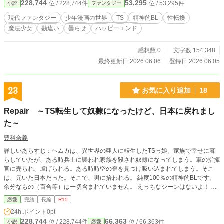
228,744
53,295
位 / 228,744件
位 / 53,295件
小説
ファンタジー
えば俺の敵はエロゲに出てくるような卑猥なやつばっかり 仕方なく戦っていた
ら、何故か原作主人公が曇ってしまう始末。 そんなこんなで原作主人公がスタ
現代ファンタジー
少年漫画の世界
TS
精神的BL
性転換
イリッシュなバトルを繰り広げている裏で、俺は貞操をかけてバトル中。 なん
魔法少女
勘違い
曇らせ
ハッピーエンド
か俺だけ、世界観観が違くないか？ 毎日 7時更新 ※複数サイト様にマルチ投稿
しております。
感想数 0
文字数 154,348
最終更新日 2026.06.06
登録日 2026.06.05
23
お気に入り追加
18
Repair ～TS転生して奴隷になったけど、日本に戻れまし
た～
豊科奈義
詳しいあらすじ：ヘムカは、異世界の亜人に転生したTSっ娘。家族で幸せに暮
らしていたが、ある時兵士に襲われ家族を殺され奴隷になってしまう。軍の指揮
官に売られ、虐げられる。ある時時空の歪を見つけ吸い込まれてしまう。そこ
は、元いた日本だった。そこで、男に拾われる。 純度100％の精神的BLです。
余分なもの（百合等）は一切含まれていません。 えっちなシーンはないよ！ な
ろう・カクヨム・ハーメルンにて投稿しています。なお、カクヨム・ハーメルン
恋愛
完結
長編
R15
版となろう版でじゃ若干の差異があります。なろう版はカクヨム・ハーメルン版
24h.ポイント
0pt
を修正したものですのでなろう版が、一番読みやすいです。なお、アルファポリ
228,744
66,363
位 / 228,744件
位 / 66,363件
小説
恋愛
スではなろう版を投稿します。 誤字脱字衍字、理解不能な文等あったら気軽に