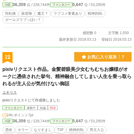
った事がありましたら感想やご指摘のほどをよろしくお願いします。
36,359
5,647
位 / 228,744件
位 / 53,295件
小説
ファンタジー
性転換
旅冒険
魔王？
ラブコメ要素あり
精神的BL
ガールズラブっぽい？
感想数 0
文字数 1,550
最終更新日 2018.03.13
登録日 2018.03.13
12
お気に入り追加
7
pixivリクエスト作品。金髪碧眼美少女むちむちお嬢様がオ
ークに憑依された挙句、精神融合してしまい人生を乗っ取ら
れるが主人公が気付けない御話
ユキリス
pixivリクエストにて作成致しました
ファンタジー
連載中
短編
R18
24h.ポイント
7pt
36,359
5,647
位 / 228,744件
位 / 53,295件
小説
ファンタジー
憑依
ホラー
なりすまし
TSF
精神的BL
男主人公