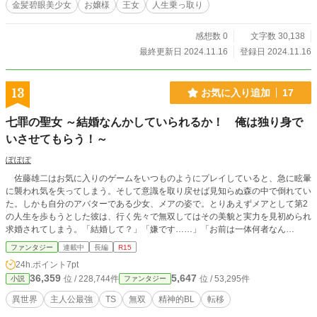
金髪碧眼美少女
お嬢様
王女
人生乗っ取り
感想数 0
文字数 30,138
最終更新日 2024.11.16
登録日 2024.11.16
13
お気に入り追加
17
七罪の聖女 ～結婚なんかしていられるか！ 俺は独り身で
いさせてもらう！～
ぽぽぽ
佐藤雄二はお気に入りのゲームをいつものようにプレイしていると、急に眩暈
に襲われ気を失ってしまう。そして意識を取り戻せば見知らぬ森の中で倒れてい
た。しかも自分のアバターである少女、メアの姿で。とりあえずメアとして第2
の人生を歩もうとした彼は、行く先々で無双してはその美貌と実力を見初められ
求婚されてしまう。「結婚して？」「嫌です……」「お前は一体何者なん
だ……？」「通りすがりの美少女ですよ？」これはそんな物語。 ※精神的BL
ファンタジー
連載中
長編
R15
のタグは保険です。シチュエーションによってはそう思ってしまう方がいるかも
24h.ポイント
7pt
しれないので。この作品は小説家になろう様にも投稿しています。
36,359
5,647
位 / 228,744件
位 / 53,295件
小説
ファンタジー
異世界
主人公最強
TS
無双
精神的BL
転移