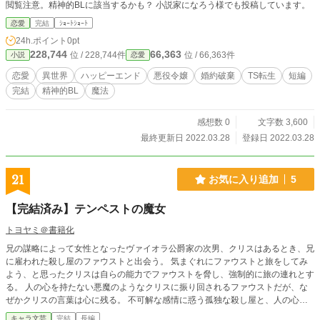
閲覧注意。精神的BLに該当するかも？ 小説家になろう様でも投稿しています。
恋愛
完結
ｼｮｰﾄｼｮｰﾄ
24h.ポイント
0pt
228,744
66,363
位 / 228,744件
位 / 66,363件
小説
恋愛
恋愛
異世界
ハッピーエンド
悪役令嬢
婚約破棄
TS転生
短編
完結
精神的BL
魔法
感想数 0
文字数 3,600
最終更新日 2022.03.28
登録日 2022.03.28
21
お気に入り追加
5
【完結済み】テンペストの魔女
トヨヤミ＠書籍化
兄の謀略によって女性となったヴァイオラ公爵家の次男、クリスはあるとき、兄
に雇われた殺し屋のファウストと出会う。 気まぐれにファウストと旅をしてみ
よう、と思ったクリスは自らの能力でファウストを脅し、強制的に旅の連れとす
る。 人の心を持たない悪魔のようなクリスに振り回されるファウストだが、な
ぜかクリスの言葉は心に残る。 不可解な感情に惑う孤独な殺し屋と、人の心を
持たない悪魔のような少女（元少年）。 二人の旅の果てに待つものは。 ※最終
キャラ文芸
完結
長編