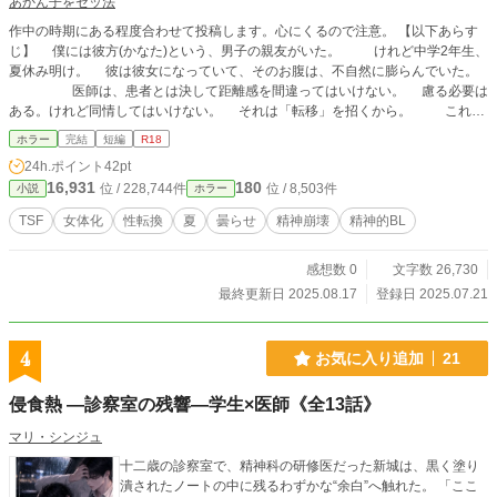
あかん子をセッ法
作中の時期にある程度合わせて投稿します。心にくるので注意。 【以下あらす
じ】 僕には彼方(かなた)という、男子の親友がいた。 けれど中学2年生、
夏休み明け。 彼は彼女になっていて、そのお腹は、不自然に膨らんでいた。
医師は、患者とは決して距離感を間違ってはいけない。 慮る必要は
ある。けれど同情してはいけない。 それは「転移」を招くから。 これ
は、身に余る行いで親友を壊してしまった僕の話。
ホラー
完結
短編
R18
24h.ポイント
42pt
16,931
180
位 / 228,744件
位 / 8,503件
小説
ホラー
TSF
女体化
性転換
夏
曇らせ
精神崩壊
精神的BL
感想数 0
文字数 26,730
最終更新日 2025.08.17
登録日 2025.07.21
4
お気に入り追加
21
侵食熱 ―診察室の残響―学生×医師《全13話》
マリ・シンジュ
十二歳の診察室で、精神科の研修医だった新城は、黒く塗り
潰されたノートの中に残るわずかな“余白”へ触れた。 「ここ