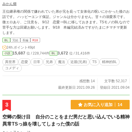
みかん畑
王位継承権の関係で嫌われていた弟が兄を庇って女体化の呪いにかかった後のお
話です。 ハッピーエンド保証。ジャンルは分かりません。甘々の溺愛系です。
微エロあり、ご注意を。 9/12 恋愛⇒BLに移しておきます。TSモノのBLなので
苦手な方は回避お願いします。 9/18 本編完結済みですがたまにチマチマ更新
します。
BL
完結
長編
R18
24h.ポイント
49pt
15,687
3,672
位 / 228,744件
位 / 31,416件
小説
BL
異世界
恋愛
日常
兄弟
魔法
近親(兄弟)
TS
精神的BL
コメディ
感想数 14
文字数 52,317
最終更新日 2021.09.26
登録日 2021.09.04
3
お気に入り追加
14
空蝉の裂け目 自分のことをまだ男だと思い込んでいる精神
異常TSっ娘を壊してしまった僕の話