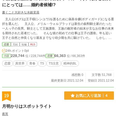
にとっては……婚約者候補!?
書くこと大好きな水銀党員
主人公(ボク)は王子様(シンユウ)を護るために偽装令嬢(ボディガード)になる選
択を選んだ。 主人公、メリル・ウォルブラッドは新生の叙勲騎士家のたった
一人っ子の長男。騎士として王族護衛、王族の敵対者の始末が主なお仕事の未来
を期待された若者だった。 そんな彼の初めての仕事は王子の護衛。年も近い
王子と自然と仲良くなり親友までなり幼少期を共に駆けていた。 しかし、そ
んな二人は学園入学年齢になると状況は変わる。王子は王に一番近いため、主人
恋愛
完結
短編
R15
公(ボク)も敵を屠って来た結果、多くの敵を持っていた。多くの暗殺失敗で敵は
24h.ポイント
0pt
手段を次第に選ばなくなる。 そして、一番近い護衛として活躍していた主人
228,744
66,363
位 / 228,744件
位 / 66,363件
小説
恋愛
公(ボク)は偽装工作で肉体を変える。失踪した親友の妹として学園に潜入し遠く
から見守る事になった。しかし状況はおかしな方向へ向かう。 王子様(シンユ
恋愛
異世界
青春
TS
TS注意
精神的BL
ウ)が主人公(ボク)を気に入ってしまい。ちょっかいをかけ、親友の妹として大事
にする。 しかし、それはゆっくりゆっくり僕(ワタシ)を追い詰めていく。
感想数 0
文字数 51,768
知らず知らずに親友と仲良くする王子様(シンユウ)とそれを邪険し、親友(ボク)
と気付かれないようにしながらも親友に甘い主人公(ワタシ)の物語。 ※この作品
最終更新日 2021.12.04
登録日 2021.12.04
は他の投稿サイトにも掲載します。 ※この作品はTS(女体化)物です。
19
お気に入り追加
4
月明かりはスポットライト
夜宵