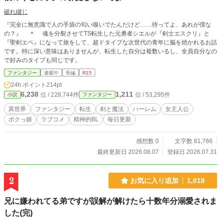
破れ綴じ
『完全に無意識で人の手袋の匂い嗅いでたんだけど……待ってよ、あれが僕な
の？』 ＊ 魂を分裂させてTS転生した元勇者シエルが『剣士エスクリ』と
『聖剣エペ』になって旅をして、超ドタイプな次世代の青年に脳を焼かれるお話
です。特に深い意味はありませんが、転生した自分は複数いるし、全員自分なの
で好みのタイプも同じです。
ファンタジー
連載中
長編
R15
24h.ポイント
214pt
6,238
1,211
位 / 228,744件
位 / 53,295件
小説
ファンタジー
異世界
ファンタジー
転生
剣と魔法
ハーレム
女主人公
ボクっ娘
ラブコメ
精神的BL
毎日更新
感想数 0
文字数 81,766
最終更新日 2026.08.07
登録日 2026.07.31
2
お気に入り追加
1,018
兄に嫌われてる弟ですが誤解が解けたら十数年分溺愛されま
した(完)