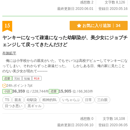
感想数 2
文字数 8,126
最終更新日 2020.06.01
登録日 2020.05.16
15
お気に入り追加
34
ヤンキーになって疎遠になった幼馴染が、美少女にジョブチ
ェンジして戻ってきたんだけど
布施鉱平
俺には小学校からの親友がいた。でもそいつは高校デビューしてヤンキーにな
ってしまい、それからずっと疎遠だった。 しかしある日、俺の家に見たこと
のない美少女が現れて────
恋愛
完結
短編
R18
24h.ポイント
7pt
36,359
15,905
位 / 228,744件
位 / 66,363件
小説
恋愛
TS
親友
幼馴染
精神的BL
いちゃらぶ
日常
三白眼
目つき悪い
黒ギャル
感想数 0
文字数 16,108
最終更新日 2020.06.10
登録日 2020.06.05