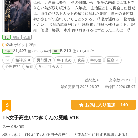
は残せ。余白は要る」 その瞬間から、羽生の内部には説明で
きない熱が残り続ける。 六年後。 主治医として再会した新城
は、羽生のリストカットの瘢痕に触れた瞬間、自分の身体制
御が少しずつ崩れていくことを知る。 呼吸が遅れる。 指が離
れない。 接触の感覚だけが、診察後も神経へ残り続ける。 記
録、管理、境界。 本来切り離されるはずだった二人は、呼吸
と反応速度だけで静かに侵食し合っていく。 学生×医師 年齢
BL
完結
短編
差／年下攻め／男前受け 静かな狂気と身体感覚の侵食を描
24h.ポイント
28pt
く、ダーク寄りBL。全13話予定。
21,427
5,213
位 / 228,744件
位 / 31,416件
小説
BL
BL
精神的BL
男前受け
年下攻め
耽美
年の差
医療BL
心理描写
執着
学生×社会人
感想数 0
文字数 29,679
最終更新日 2026.06.07
登録日 2026.05.07
5
お気に入り追加
140
TS女子高生いつきくんの受難 R18
スーメル伯爵
橘いつきは、何処にでもいる男子高校生。 人並みに性に対する興味もあるし、