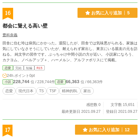
16
お気に入り追加
5
都会に聳える高い壁
豊科奈義
田舎に住む玲は病気にかかった。退院したが、田舎では気味悪がられる。家族は
気にしていなさそうにしていたが、耐えられず家出し、東京にいる親友の元を訪
ねる。 純文学の習作です。ぶっちゃけ中間小説の方が近い。 小説家になろう、
カクヨム、ノベルアップ＋、ハーメルン、アルファポリスにて掲載。
恋愛
完結
短編
R15
24h.ポイント
0pt
228,744
66,363
位 / 228,744件
位 / 66,363件
小説
恋愛
恋愛
現代日本
TS
TSF
精神的BL
家出
感想数 0
文字数 15,651
最終更新日 2021.09.27
登録日 2021.09.27
17
お気に入り追加
12