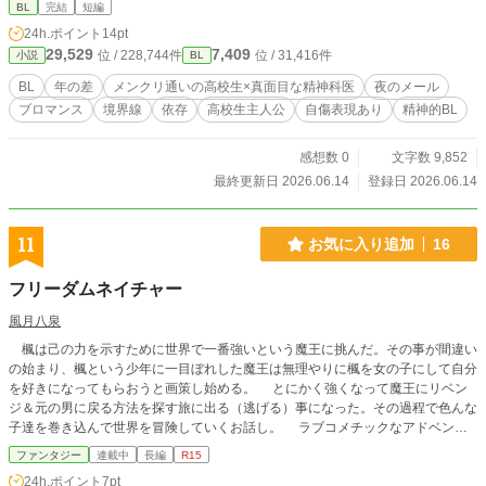
で、「不要です」と返す。 読まれることに縋る高校生と、医
BL
完結
短編
者の顔を置いていけない男。 境界線を越えないはずの二人
24h.ポイント
14pt
が、たった一文のメールで少しずつ近づいていく。 静かな依
29,529
7,409
位 / 228,744件
位 / 31,416件
小説
BL
存、医師と患者、読まれるだけで救われる夜の話。
BL
年の差
メンクリ通いの高校生×真面目な精神科医
夜のメール
ブロマンス
境界線
依存
高校生主人公
自傷表現あり
精神的BL
感想数 0
文字数 9,852
最終更新日 2026.06.14
登録日 2026.06.14
11
お気に入り追加
16
フリーダムネイチャー
風月八泉
楓は己の力を示すために世界で一番強いという魔王に挑んだ。その事が間違い
の始まり、楓という少年に一目ぼれした魔王は無理やりに楓を女の子にして自分
を好きになってもらおうと画策し始める。 とにかく強くなって魔王にリベン
ジ＆元の男に戻る方法を探す旅に出る（逃げる）事になった。その過程で色んな
子達を巻き込んで世界を冒険していくお話し。 ラブコメチックなアドベンチ
ャーアクションなお話です。ノリと勢いで書いているので、誤字脱字やら矛盾し
ファンタジー
連載中
長編
R15
た事が出てくるかもですが、そういったことを頑張って直していくので、気にな
24h.ポイント
7pt