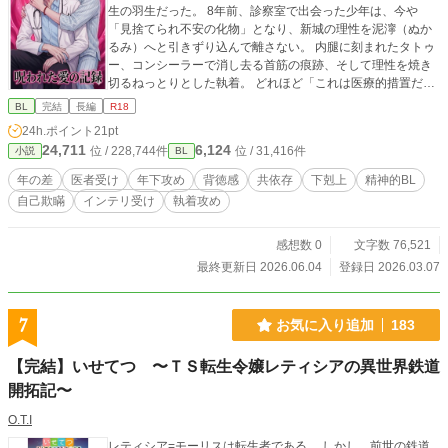
生の羽生だった。 ​8年前、診察室で出会った少年は、今や
「見捨てられ不安の化物」となり、新城の理性を泥濘（ぬか
るみ）へと引きずり込んで離さない。 ​内腿に刻まれたタトゥ
ー、コンシーラーで消し去る首筋の痕跡、そして理性を焼き
切るねっとりとした執着。 どれほど「これは医療的措置だ」
と自分を欺いても、化物の影はもう、新城を日常へは帰さな
BL
完結
長編
R18
い。 徹底したリアリズムで綴られる、狂気と自己欺瞞の記
24h.ポイント
21pt
録。 ※R18回は💖マークつけます。読み飛ばしても問題あり
24,711
6,124
位 / 228,744件
位 / 31,416件
小説
BL
ません。
年の差
医者受け
年下攻め
背徳感
共依存
下剋上
精神的BL
自己欺瞞
インテリ受け
執着攻め
感想数 0
文字数 76,521
最終更新日 2026.06.04
登録日 2026.03.07
7
お気に入り追加
183
【完結】いせてつ 〜ＴＳ転生令嬢レティシアの異世界鉄道
開拓記〜
O.T.I
レティシア=モーリスは転生者である。 しかし、前世の鉄道