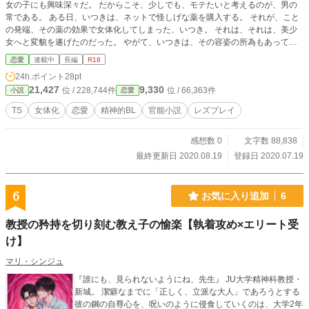
女の子にも興味深々だ。 だからこそ、少しでも、モテたいと考えるのが、男の
常である。 ある日、いつきは、ネットで怪しげな薬を購入する。 それが、こと
の発端、その薬の効果で女体化してしまった、いつき。 それは、それは、美少
女へと変貌を遂げたのだった。 やがて、いつきは、その容姿の所為もあって
か、幼馴染に犯されて……そこから始まる性の物語。 TS 女体化してしまった、
恋愛
連載中
長編
R18
いつきくんの運命はいかに?
24h.ポイント
28pt
21,427
9,330
位 / 228,744件
位 / 66,363件
小説
恋愛
TS
女体化
恋愛
精神的BL
官能小説
レズプレイ
感想数 0
文字数 88,838
最終更新日 2020.08.19
登録日 2020.07.19
6
お気に入り追加
6
教授の矜持を切り刻む教え子の愉楽【執着攻め×エリート受
け】
マリ・シンジュ
『誰にも、見られないようにね、先生』 ​JU大学精神科教授・
新城。 潔癖なまでに「正しく、立派な大人」であろうとする
彼の鋼の自尊心を、呪いのように侵食していくのは、大学2年