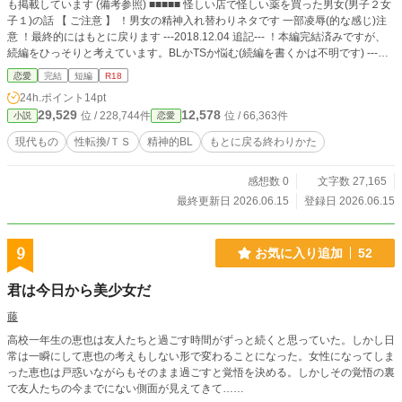
も掲載しています (備考参照) ■■■■■ 怪しい店で怪しい薬を買った男女(男子２女
子１)の話 【 ご注意 】 ！男女の精神入れ替わりネタです 一部凌辱(的な感じ)注
意 ！最終的にはもとに戻ります ---2018.12.04 追記--- ！本編完結済みですが、
続編をひっそりと考えています。BLかTSか悩む(続編を書くかは不明です) ---追
記おわり--- 【 備考 】 モバスペBOOK http://book.xmbs.jp/detail.php?ID=novelpl
恋愛
完結
短編
R18
ace4&server=mbbook&guid=on 個人サイト ノクターンノベルズ https://novel18.
24h.ポイント
14pt
syosetu.com/n0392bo/ ハーメルン https://syosetu.org/novel/176424/ アルファポ
29,529
12,578
位 / 228,744件
位 / 66,363件
小説
恋愛
リス(ここ) https://www.alphapolis.co.jp/novel/254189682/498062529 に掲載し
ています
現代もの
性転換/ＴＳ
精神的BL
もとに戻る終わりかた
感想数 0
文字数 27,165
最終更新日 2026.06.15
登録日 2026.06.15
9
お気に入り追加
52
君は今日から美少女だ
藤
高校一年生の恵也は友人たちと過ごす時間がずっと続くと思っていた。しかし日
常は一瞬にして恵也の考えもしない形で変わることになった。女性になってしま
った恵也は戸惑いながらもそのまま過ごすと覚悟を決める。しかしその覚悟の裏
で友人たちの今までにない側面が見えてきて……