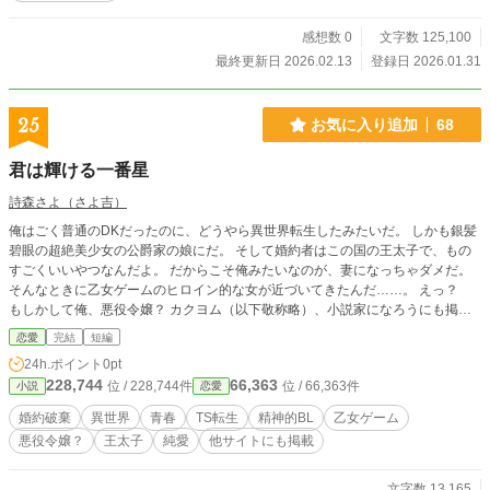
感想数 0
文字数 125,100
最終更新日 2026.02.13
登録日 2026.01.31
25
お気に入り追加
68
君は輝ける一番星
詩森さよ（さよ吉）
俺はごく普通のDKだったのに、どうやら異世界転生したみたいだ。 しかも銀髪
碧眼の超絶美少女の公爵家の娘にだ。 そして婚約者はこの国の王太子で、もの
すごくいいやつなんだよ。 だからこそ俺みたいなのが、妻になっちゃダメだ。
そんなときに乙女ゲームのヒロイン的な女が近づいてきたんだ……。 えっ？
もしかして俺、悪役令嬢？ カクヨム（以下敬称略）、小説家になろうにも掲
載。 筆者は体調不良なことも多いため、コメントなどは受け取らない設定にし
恋愛
完結
短編
ております。 どうぞよろしくお願いいたします。
24h.ポイント
0pt
228,744
66,363
位 / 228,744件
位 / 66,363件
小説
恋愛
婚約破棄
異世界
青春
TS転生
精神的BL
乙女ゲーム
悪役令嬢？
王太子
純愛
他サイトにも掲載
文字数 13,165