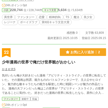
話まで毎日更新。※モブがばんばん死にます。※二人の恋愛が主軸です。精神的
24h.ポイント
0pt
BLでラブロマンス的な感じの話です。
228,744
5,634
位 / 228,744件
位 / 5,634件
小説
キャラ文芸
異世界
ファンタジー
恋愛
精神的BL
TS
魔法
美少女
レジーナ
ボーイズラブ
第9回キャラ文芸大賞
感想数 0
文字数 63,809
最終更新日 2025.10.05
登録日 2025.09.15
22
お気に入り追加
2
少年漫画の世界で俺だけ世界観がおかしい
かませ犬S
気付いたら俺が大好きだった漫画『アビリティ・ストライク』の世界に転生して
いた。 その漫画は所謂、能力もののバトルファンタジーで、主人公やヒロイ
ン、魅力的な敵キャラたちの能力を駆使した時に戦闘シーンが魅力の作品だっ
た。 漫画の大ファンだった俺はこの世界が『アビリティ・ストライク』の世界
であることに気付いた。 好きだった漫画の世界に転生したなら、原作に介入し
てみたいと思うのがオタクの心境！ 俺も主人公みたいに能力を駆使して漫画の
ファンタジー
連載中
長編
ようなスタイリッシュなバトルを！そう意気込んでいたのだが⋯⋯。 『ボクと
24h.ポイント
0pt
契約して魔法少女になって欲しいポヨ』 ひょんな事から魔法少女になったと思