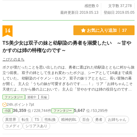
感想数 0
文字数 37,278
最終更新日 2019.05.13
登録日 2019.05.05
14
お気に入り追加
37
TS美少女は双子の妹と幼馴染の勇者を溺愛したい ～甘や
かすのは姉の特権なのです～
こびとのまち
ボクが僕だったことを思い出したのは、勇者に選ばれた幼馴染とともに村から旅
立つ前夜。 双子の姉として生まれ変わったボクは、シーアとして14歳まで成長
していた。 幼馴染のイケメン・ロルフ、双子の妹リアとともに、長い冒険の幕
が開く。 主人公「うちの妹が可愛すぎるのです……！」 リア「お姉ちゃんこそ
天使だよ、だから膝の上においで」 主人公「甘やかすのは姉の役目なのです。
でも……ふぁぁぁぁあああ」 主人公「姉さんって呼んでもいいのですよ？」 ロ
ファンタジー
連載中
長編
ルフ「絶対に嫌だ。なでなで（今世こそは絶対幸せにしてみせるから）」 主人
24h.ポイント
7pt
公「なんで？！ なんで頭を撫でるのです？！？！ ……ふぁぁぁぁあああ」
36,359
5,647
位 / 228,744件
位 / 53,295件
小説
ファンタジー
異世界
転生
TS
性転換
精神的BL
百合
勇者
お姉ちゃん
コメディ
シリアスあり