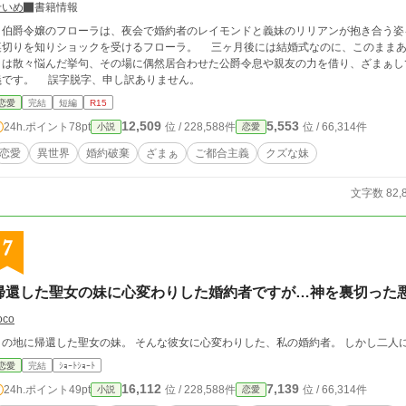
せいめ
書籍情報
伯爵令嬢のフローラは、夜会で婚約者のレイモンドと義妹のリリアンが抱き合う姿
裏切りを知りショックを受けるフローラ。 三ヶ月後には結婚式なのに、このまま
ラは散々悩んだ挙句、その場に偶然居合わせた公爵令息や親友の力を借り、ざまぁして逃げ
義です。 誤字脱字、申し訳ありません。
恋愛
完結
短編
R15
12,509
5,553
24h.ポイント
78pt
位 / 228,588件
位 / 66,314件
小説
恋愛
恋愛
異世界
婚約破棄
ざまぁ
ご都合主義
クズな妹
文字数 82,
7
帰還した聖女の妹に心変わりした婚約者ですが…神を裏切った
oco
この地に帰還した聖女の妹。 そんな彼女に心変わりした、私の婚約者。 しかし二人
恋愛
完結
ｼｮｰﾄｼｮｰﾄ
16,112
7,139
24h.ポイント
49pt
位 / 228,588件
位 / 66,314件
小説
恋愛