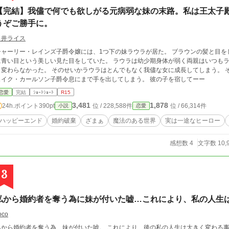
【完結】我儘で何でも欲しがる元病弱な妹の末路。私は王太子
うぞご勝手に。
白井ライス
シャーリー・レインズ子爵令嬢には、1つ下の妹ラウラが居た。 ブラウンの髪と目
に青い目という美しい見た目をしていた。 ラウラは幼少期身体が弱く両親はいつもラ
変わらなかった。 そのせいかラウラはとんでもなく我儘な女に成長してしまう。 そして、ラウラはとうとうシャーリーの婚約者ジ
ェイク・カールソン子爵令息にまで手を出してしまう。 彼の子を宿してーー
恋愛
完結
ｼｮｰﾄｼｮｰﾄ
R15
3,481
1,878
24h.ポイント
390pt
位 / 228,588件
位 / 66,314件
小説
恋愛
ハッピーエンド
婚約破棄
ざまぁ
魔法のある世界
実は一途なヒーロー
感想数 4
文字数 10,
3
私から婚約者を奪う為に妹が付いた嘘…これにより、私の人生
oco
私から婚約者を奪う為、妹が付いた嘘。 これにより、後の私の人生は大きく変わる