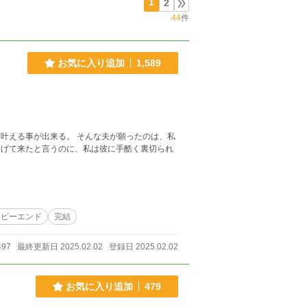
1
2
44
件
お気に入り追加
1,589
叶える事が出来る。 そんな夫が願ったのは、私
捧げて来たと言うのに、私は彼に手酷く裏切られ
ッピーエンド
完結
497
最終更新日 2025.02.02
登録日 2025.02.02
お気に入り追加
479