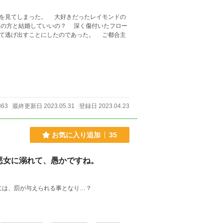
を見てしまった。 大好きだったレイモンドの
あの方と結婚していいの？ 深く傷付いたフロー
出すことにしたのであった。 ご都合主
863
最終更新日 2023.05.31
登録日 2023.04.23
お気に入り追加
35
悪女に溺れて、愚かですね。
には、罰が与えられる事となり…？