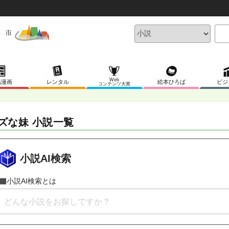
Web
稿漫画
レンタル
絵本ひろば
ビジ
コンテンツ大賞
ズな妹 小説一覧
小説AI検索
小説AI検索とは