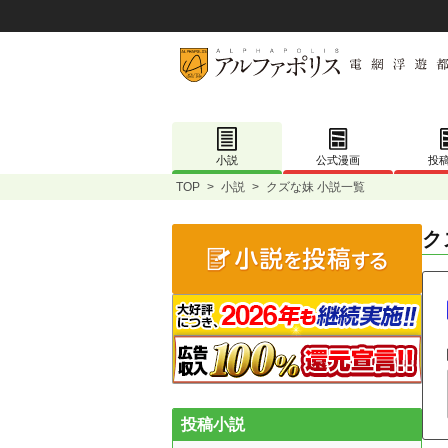
小説
公式漫画
投
TOP
>
小説
>
クズな妹 小説一覧
ク
投稿小説