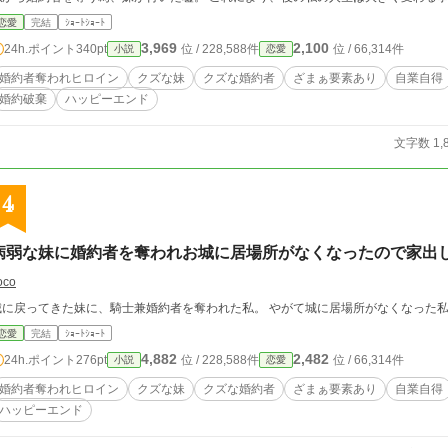
恋愛
完結
ｼｮｰﾄｼｮｰﾄ
3,969
2,100
24h.ポイント
340pt
位 / 228,588件
位 / 66,314件
小説
恋愛
婚約者奪われヒロイン
クズな妹
クズな婚約者
ざまぁ要素あり
自業自得
婚約破棄
ハッピーエンド
文字数 1,
4
病弱な妹に婚約者を奪われお城に居場所がなくなったので家出
oco
城に戻ってきた妹に、騎士兼婚約者を奪われた私。 やがて城に居場所がなくなった
恋愛
完結
ｼｮｰﾄｼｮｰﾄ
4,882
2,482
24h.ポイント
276pt
位 / 228,588件
位 / 66,314件
小説
恋愛
婚約者奪われヒロイン
クズな妹
クズな婚約者
ざまぁ要素あり
自業自得
ハッピーエンド