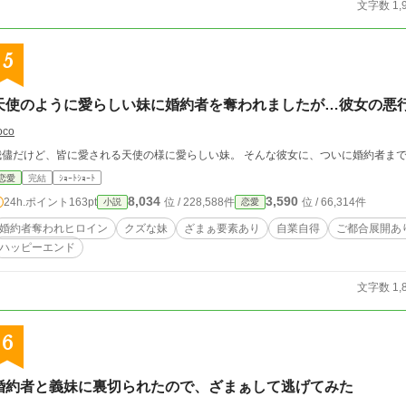
文字数 1,
5
天使のように愛らしい妹に婚約者を奪われましたが…彼女の悪
oco
我儘だけど、皆に愛される天使の様に愛らしい妹。 そんな彼女に、ついに婚約者ま
恋愛
完結
ｼｮｰﾄｼｮｰﾄ
8,034
3,590
24h.ポイント
163pt
位 / 228,588件
位 / 66,314件
小説
恋愛
婚約者奪われヒロイン
クズな妹
ざまぁ要素あり
自業自得
ご都合展開あ
ハッピーエンド
文字数 1,
6
婚約者と義妹に裏切られたので、ざまぁして逃げてみた