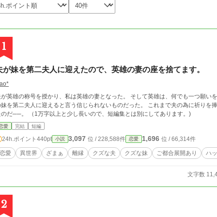
1
夫が妹を第二夫人に迎えたので、英雄の妻の座を捨てます。
ao*
夫が英雄の称号を授かり、私は英雄の妻となった。 そして英雄は、何でも一つ願いを
の妹を第二夫人に迎えると言う信じられないものだった。 これまで夫の為に祈りを
たのだ──。 （1万字以上と少し長いので、短編集とは別にしてあります。)
恋愛
完結
短編
3,097
1,696
24h.ポイント
440pt
位 / 228,588件
位 / 66,314件
小説
恋愛
恋愛
異世界
ざまぁ
離縁
クズな夫
クズな妹
ご都合展開あり
ハ
文字数 11,
2