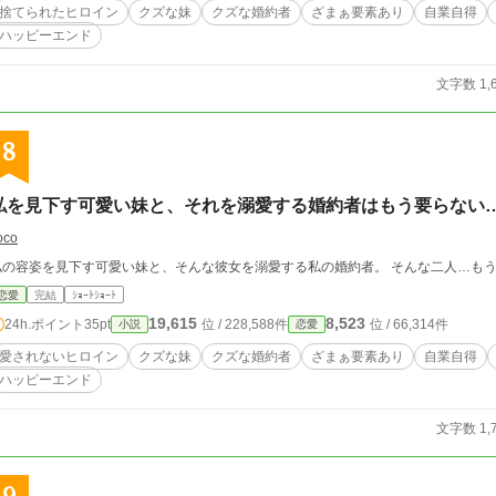
捨てられたヒロイン
クズな妹
クズな婚約者
ざまぁ要素あり
自業自得
ハッピーエンド
文字数 1,
8
私を見下す可愛い妹と、それを溺愛する婚約者はもう要らない
oco
私の容姿を見下す可愛い妹と、そんな彼女を溺愛する私の婚約者。 そんな二人…も
恋愛
完結
ｼｮｰﾄｼｮｰﾄ
19,615
8,523
24h.ポイント
35pt
位 / 228,588件
位 / 66,314件
小説
恋愛
愛されないヒロイン
クズな妹
クズな婚約者
ざまぁ要素あり
自業自得
ハッピーエンド
文字数 1,