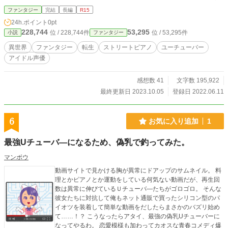
た通り、老爺の自宅物置の扉に合言葉と同時に開けると、そこには見たこともな
ファンタジー
完結
長編
R15
い大草原が広がっていた。
24h.ポイント
0pt
228,744
53,295
位 / 228,744件
位 / 53,295件
小説
ファンタジー
異世界
ファンタジー
転生
ストリートピアノ
ユーチューバー
アイドル声優
感想数 41
文字数 195,922
最終更新日 2023.10.05
登録日 2022.06.11
6
お気に入り追加
1
最強Uチューバ―になるため、偽乳で釣ってみた。
マンボウ
動画サイトで見かける胸が異常にドアップのサムネイル。 料
理とかピアノとか運動をしている何気ない動画だが、再生回
数は異常に伸びているＵチューバ―たちがゴロゴロ。 そんな
彼女たちに対抗して俺もネット通販で買ったシリコン型のパ
イオツを装着して簡単な動画をだしたらまさかのバズリ始め
て……！？ こうなったらアタイ、最強の偽乳Uチューバーに
なってやるわ。 恋愛模様も加わってカオスな青春コメディ爆