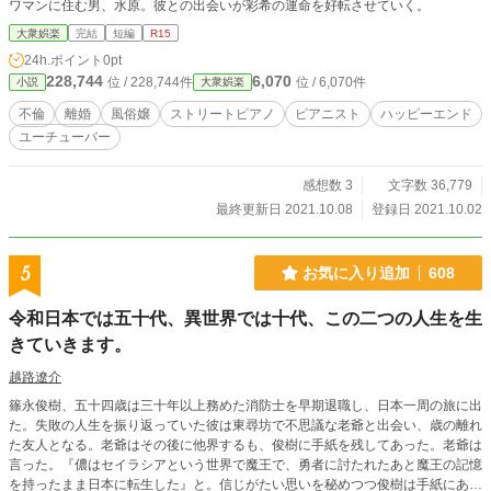
ワマンに住む男、水原。彼との出会いが彩希の運命を好転させていく。
大衆娯楽
完結
短編
R15
24h.ポイント
0pt
228,744
6,070
位 / 228,744件
位 / 6,070件
小説
大衆娯楽
不倫
離婚
風俗嬢
ストリートピアノ
ピアニスト
ハッピーエンド
ユーチューバー
感想数 3
文字数 36,779
最終更新日 2021.10.08
登録日 2021.10.02
5
お気に入り追加
608
令和日本では五十代、異世界では十代、この二つの人生を生
きていきます。
越路遼介
篠永俊樹、五十四歳は三十年以上務めた消防士を早期退職し、日本一周の旅に出
た。失敗の人生を振り返っていた彼は東尋坊で不思議な老爺と出会い、歳の離れ
た友人となる。老爺はその後に他界するも、俊樹に手紙を残してあった。老爺は
言った。『儂はセイラシアという世界で魔王で、勇者に討たれたあと魔王の記憶
を持ったまま日本に転生した』と。信じがたい思いを秘めつつ俊樹は手紙にあっ