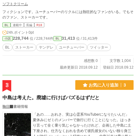
ソフトクリーム
フィクションです。ユーチューバーのリクルには熱狂的なファンがいる。でもそ
のファン、ストーカーです。
BL
連載中
長編
R18
24h.ポイント
0pt
228,744
31,413
位 / 228,744件
位 / 31,413件
小説
BL
BL
ストーカー
ヤンデレ
ユーチューバー
ツイッター
感想数 0
文字数 1,004
最終更新日 2018.09.12
登録日 2018.09.12
3
お気に入り追加
3
中島は考えた。廃墟に行けばバズるはずだと
鞠目
書籍情報
「あの……おれさ、実は心霊系YouTuberになりたいんだ」
夏休みにゼミのメンバーで旅行に行くことになった。はっき
り言って全く乗り気じゃなかったけれど、企画した中島に土
下座され、仕方なくおれを含めて彼氏彼女のいない独り身三