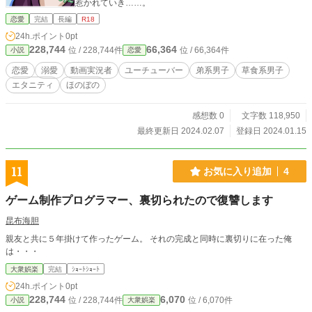
惹かれていき……。
恋愛
完結
長編
R18
24h.ポイント
0pt
228,744
66,364
位 / 228,744件
位 / 66,364件
小説
恋愛
恋愛
溺愛
動画実況者
ユーチューバー
弟系男子
草食系男子
エタニティ
ほのぼの
感想数 0
文字数 118,950
最終更新日 2024.02.07
登録日 2024.01.15
11
お気に入り追加
4
ゲーム制作プログラマー、裏切られたので復讐します
昆布海胆
親友と共に５年掛けて作ったゲーム。 それの完成と同時に裏切りに在った俺
は・・・
大衆娯楽
完結
ｼｮｰﾄｼｮｰﾄ
24h.ポイント
0pt
228,744
6,070
位 / 228,744件
位 / 6,070件
小説
大衆娯楽