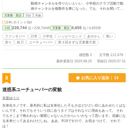
動画チャンネルを作りたいといい、小学校のクラブ活動で動
画チャンネルを複数作る事になった。でも、それを聞いてい
た性格の悪い児童会長が邪魔をする。邪魔をするだけでな
児童書・童話
完結
長編
く、クラブの一員となったクラスメイトの実家、神社にいた
24h.ポイント
0pt
ずらをしようとする。だが、その神社は、遠い昔から悪しき
228,744
4,655
位 / 228,744件
位 / 4,655件
小説
児童書・童話
モノを封印しているいわくつきの神社だった。
ファンタジー
日常
小学生
ハッピーエンド
あやかし
呪い
祟り
妖刀
ユーチューバー
第３回きずな児童書大賞
感想数 2
文字数 112,478
最終更新日 2025.08.25
登録日 2025.07.31
8
お気に入り追加
13
迷惑系ユーチューバーの変貌
氷室ゆうり
女体化モノです。基本的に私は女体化した子もさほどひどい目にあわせたくはな
いんです。それでもそういう目に合うタイプはそれなりに理由もあって。 それ
でもそこまで救われない展開じゃないんだからいいかなって思います。花嫁にな
る未来だってあるわけだしね。 ああ、R18ですので、お気をつけて。 それで
は！