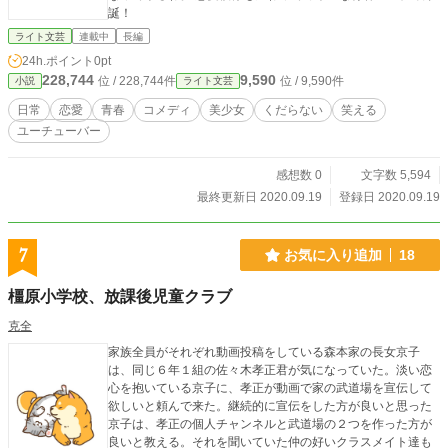
誕！
ライト文芸
連載中
長編
24h.ポイント
0pt
228,744
9,590
位 / 228,744件
位 / 9,590件
小説
ライト文芸
日常
恋愛
青春
コメディ
美少女
くだらない
笑える
ユーチューバー
感想数 0
文字数 5,594
最終更新日 2020.09.19
登録日 2020.09.19
7
お気に入り追加
18
橿原小学校、放課後児童クラブ
克全
家族全員がそれぞれ動画投稿をしている森本家の長女京子
は、同じ６年１組の佐々木孝正君が気になっていた。淡い恋
心を抱いている京子に、孝正が動画で家の武道場を宣伝して
欲しいと頼んで来た。継続的に宣伝をした方が良いと思った
京子は、孝正の個人チャンネルと武道場の２つを作った方が
良いと教える。それを聞いていた仲の好いクラスメイト達も