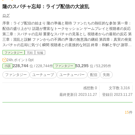
隆のスパチャ忘却：ライブ配信の大波乱
ログ
序章：ライブ配信の始まり 隆の準備と期待 ファンたちの熱狂的な参加 第一章：
配信の盛り上がり 話題が豊富なトークセッション ゲームプレイと視聴者の反応
第二章：スパチャの忘却 重要なスパチャの見落とし 視聴者からの最初の反応 第
三章：混乱と誤解 ファンからの不満の声 隆の無意識の継続 第四章：真実の発覚
スパチャの忘却に気づく瞬間 視聴者との直接的な対話 終章：和解と学び 謝罪と
ファンとの再結束 配信の終わりと新たな始まり 注意書き：この物語はフィクシ
ファンタジー
完結
短編
ョンであり、実際のユーチューバーや出来事とは一切関係ありません。 キャラ
24h.ポイント
0pt
クター、出来事、および状況はすべて架空のものであり、作者によって創作され
228,744
53,295
位 / 228,744件
位 / 53,295件
小説
ファンタジー
ました。 物語の目的はエンターテインメントであり、特定の個人や団体に対す
る言及や描写を意図的に含んでいません。
ファンタジー
ユーチューブ
ユーチューバー
配信
失敗
感想数 0
文字数 3,316
最終更新日 2023.11.27
登録日 2023.11.27
15
件