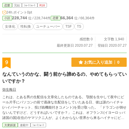
恋愛
完結
ｼｮｰﾄｼｮｰﾄ
R18
24h.ポイント
0pt
228,744
66,364
位 / 228,744件
位 / 66,364件
小説
恋愛
女体化
性転換
ユーチューバー
TSF
TS
感想数 0
文字数 1,940
最終更新日 2020.07.27
登録日 2020.07.27
9
お気に入り追加
0
なんていうのかな、闘う前から諦めるの、やめてもらってい
いですか？
弥生晦日
これは、とある男の生配信を文章化したものである。 顎髭を生やして夜中にビ
ール片手にパソコンの前で過疎な生配信をしていたある日、彼は謎のハイチャ
(ハイパーチャット、投げ銭機能付きコメント)を受け取った。 「ドラゴンが倒せ
ないんですけど、どうすればいいですか？」 これは、オフランス(イヨーロッパ
諸国の国)在住のヤマツクニ人が、よくわからない世界から来るハイチャにビー
ル片手に答える生配信を、文章化したものである！(二回目)
大衆娯楽
連載中
ｼｮｰﾄｼｮｰﾄ