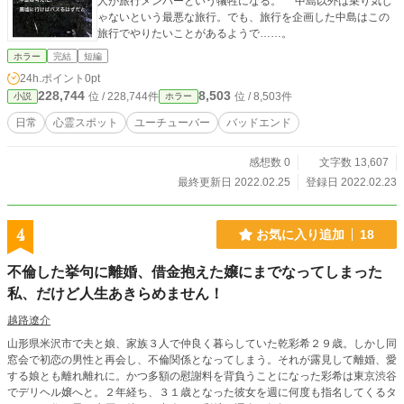
人が旅行メンバーという犠牲になる。 中島以外は乗り気じ
ゃないという最悪な旅行。でも、旅行を企画した中島はこの
旅行でやりたいことがあるようで……。
ホラー
完結
短編
24h.ポイント
0pt
228,744
8,503
位 / 228,744件
位 / 8,503件
小説
ホラー
日常
心霊スポット
ユーチューバー
バッドエンド
感想数 0
文字数 13,607
最終更新日 2022.02.25
登録日 2022.02.23
4
お気に入り追加
18
不倫した挙句に離婚、借金抱えた嬢にまでなってしまった
私、だけど人生あきらめません！
越路遼介
山形県米沢市で夫と娘、家族３人で仲良く暮らしていた乾彩希２９歳。しかし同
窓会で初恋の男性と再会し、不倫関係となってしまう。それが露見して離婚、愛
する娘とも離れ離れに。かつ多額の慰謝料を背負うことになった彩希は東京渋谷
でデリヘル嬢へと。２年経ち、３１歳となった彼女を週に何度も指名してくるタ