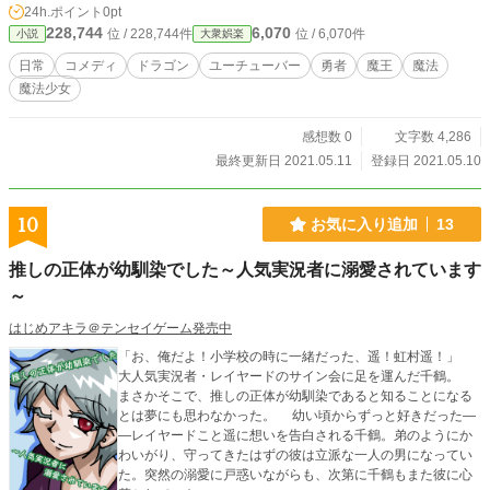
24h.ポイント
0pt
228,744
6,070
位 / 228,744件
位 / 6,070件
小説
大衆娯楽
日常
コメディ
ドラゴン
ユーチューバー
勇者
魔王
魔法
魔法少女
感想数 0
文字数 4,286
最終更新日 2021.05.11
登録日 2021.05.10
10
お気に入り追加
13
推しの正体が幼馴染でした～人気実況者に溺愛されています
～
はじめアキラ＠テンセイゲーム発売中
「お、俺だよ！小学校の時に一緒だった、遥！虹村遥！」
大人気実況者・レイヤードのサイン会に足を運んだ千鶴。
まさかそこで、推しの正体が幼馴染であると知ることになる
とは夢にも思わなかった。 幼い頃からずっと好きだった―
―レイヤードこと遥に想いを告白される千鶴。弟のようにか
わいがり、守ってきたはずの彼は立派な一人の男になってい
た。突然の溺愛に戸惑いながらも、次第に千鶴もまた彼に心