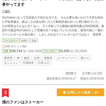
者やってます
三國氏
YouTuberになって広告収入で生計を立てる。 そんな夢を追いかけて大学を辞め
た宇佐美健太。彼は二人の友を誘い三人で動画作成の日々に明け暮れていた。
だが現実はそんなに甘くない。 三ヶ月経っても動画の総再生数は500回程度。底
辺中の底辺YouTuberとして苦難の日々が続いていたその頃。 彼等の前に一通の
ファンレターと小包が届く。しかしそれはファンレターなどではなく、異世界か
らの依頼だった。 悪戯だろうが動画になれば構わない、そんな気持ちで誘いに
ファンタジー
連載中
長編
乗った三人を待ち受けていたのは……。 こうして彼等のYouTuber兼冒険者とい
24h.ポイント
0pt
う異色の人生が幕を開けた。
228,744
53,295
位 / 228,744件
位 / 53,295件
小説
ファンタジー
異世界
神
無双
女神
冒険者
ユーチューバー
微エロ
ダンジョン
代理戦争
日常もの
感想数 0
文字数 112,706
最終更新日 2018.03.27
登録日 2018.03.06
2
お気に入り追加
24
僕のファンはストーカー