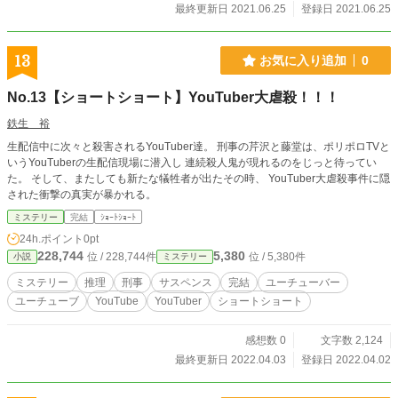
最終更新日 2021.06.25
登録日 2021.06.25
13
お気に入り追加
0
No.13【ショートショート】YouTuber大虐殺！！！
鉄生 裕
生配信中に次々と殺害されるYouTuber達。 刑事の芹沢と藤堂は、ポリポロTVと
いうYouTuberの生配信現場に潜入し 連続殺人鬼が現れるのをじっと待ってい
た。 そして、またしても新たな犠牲者が出たその時、 YouTuber大虐殺事件に隠
された衝撃の真実が暴かれる。
ミステリー
完結
ｼｮｰﾄｼｮｰﾄ
24h.ポイント
0pt
228,744
5,380
位 / 228,744件
位 / 5,380件
小説
ミステリー
ミステリー
推理
刑事
サスペンス
完結
ユーチューバー
ユーチューブ
YouTube
YouTuber
ショートショート
感想数 0
文字数 2,124
最終更新日 2022.04.03
登録日 2022.04.02