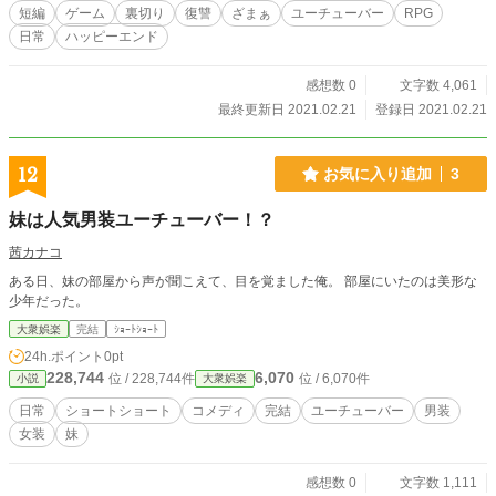
短編
ゲーム
裏切り
復讐
ざまぁ
ユーチューバー
RPG
日常
ハッピーエンド
感想数 0
文字数 4,061
最終更新日 2021.02.21
登録日 2021.02.21
12
お気に入り追加
3
妹は人気男装ユーチューバー！？
茜カナコ
ある日、妹の部屋から声が聞こえて、目を覚ました俺。 部屋にいたのは美形な
少年だった。
大衆娯楽
完結
ｼｮｰﾄｼｮｰﾄ
24h.ポイント
0pt
228,744
6,070
位 / 228,744件
位 / 6,070件
小説
大衆娯楽
日常
ショートショート
コメディ
完結
ユーチューバー
男装
女装
妹
感想数 0
文字数 1,111