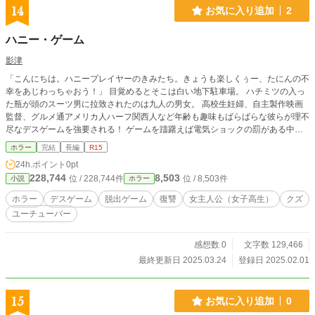
14
お気に入り追加
2
ハニー・ゲーム
影津
「こんにちは。ハニープレイヤーのきみたち。きょうも楽しくぅー、たにんの不
幸をあじわっちゃおう！」 目覚めるとそこは白い地下駐車場。 ハチミツの入っ
た瓶が頭のスーツ男に拉致されたのは九人の男女。 高校生妊婦、自主製作映画
監督、グルメ通アメリカ人ハーフ関西人など年齢も趣味もばらばらな彼らが理不
尽なデスゲームを強要される！ ゲームを躊躇えば電気ショックの罰がある中、
高校生妊婦の主人公サードはお腹の赤ちゃんを最後まで守り切ることができるの
ホラー
完結
長編
R15
か。
24h.ポイント
0pt
228,744
8,503
位 / 228,744件
位 / 8,503件
小説
ホラー
ホラー
デスゲーム
脱出ゲーム
復讐
女主人公（女子高生）
クズ
ユーチューバー
感想数 0
文字数 129,466
最終更新日 2025.03.24
登録日 2025.02.01
15
お気に入り追加
0