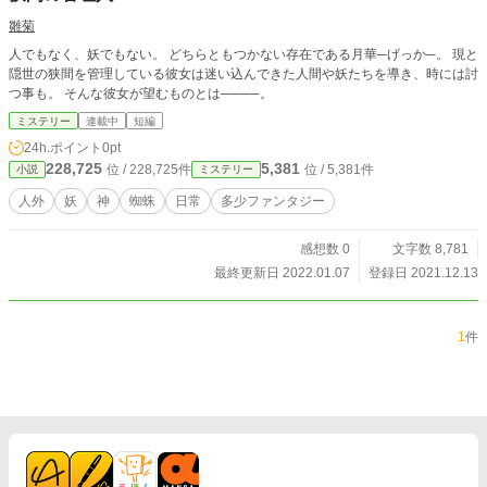
雛菊
人でもなく、妖でもない。 どちらともつかない存在である月華─げっか─。 現と
隠世の狭間を管理している彼女は迷い込んできた人間や妖たちを導き、時には討
つ事も。 そんな彼女が望むものとは────。
ミステリー
連載中
短編
24h.ポイント
0pt
228,725
5,381
位 / 228,725件
位 / 5,381件
小説
ミステリー
人外
妖
神
蜘蛛
日常
多少ファンタジー
感想数 0
文字数 8,781
最終更新日 2022.01.07
登録日 2021.12.13
1
件