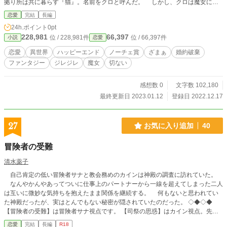
拠り所は共に暮らす『猫』。名前をクロと呼んだ。 しかし、クロは魔女にと
って心を満たす存在では無かった。その真意は『人』と共に暮したかったから。
恋愛
完結
長編
猫であるクロは魔女に恋心を抱いていた。もちろんただの『猫』であるク
24h.ポイント
0pt
ロのその恋心は結局魔女に伝わる事は無く、魔女は大聖女イリアスによって討伐
228,981
66,397
位 / 228,981件
位 / 66,397件
小説
恋愛
された。 400年後、前世を魔女として嫌われ孤独のまま大聖女によって討
伐されたハンナ・スカーレット（女主人公）は、今世こそ幸せになりたいと願っ
恋愛
異世界
ハッピーエンド
ノーチェ賞
ざまぁ
婚約破棄
た。 そして、その願いは叶い、王国屈指の名家エドワード公爵家の嫡男ヴィ
ファンタジー
ジレジレ
魔女
切ない
ルドレット・エドワードとの結婚が決まった。 しかし、ヴィルドレットはそ
の結婚に乗り気では無かった。何故ならヴィルドレットの前世は魔女に恋した
猫……クロの生まれ変わりだったから。前世の記憶を持つヴィルドレットはその
感想数 0
文字数 102,180
心に未だに魔女への恋心をもっていた。 故に妻となるハンナに向かって「愛
最終更新日 2023.01.12
登録日 2022.12.17
さない」宣言をしてしまう。 妻となった女性……ハンナ・スカーレットこ
そが、魔女の生まれ変わりとも知らずに……。
27
お気に入り追加
40
冒険者の受難
清水薬子
自己肯定の低い冒険者サナと教会務めのカインは神殿の調査に訪れていた。
なんやかんやあってついに仕事上のパートナーから一線を超えてしまった二人
は互いに微妙な気持ちを抱えたまま関係を継続する。 何もないと思われてい
た神殿だったが、実はとんでもない秘密が隠されていたのだった。 ◇◆◇◆
【冒険者の受難】は冒険者サナ視点です。 【司祭の思惑】はカイン視点。先に
【冒険者の受難】を読んでいただくとお楽しみいただけます。 ※は露骨な性描
恋愛
完結
長編
R18