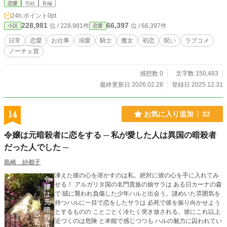
と、必ず戻ると宣言して軍人候爵のもとへ戻ったのだった。
落ちました。 そんなちょっと変わった騎士と引きこもり魔
恋愛
完結
長編
宿命が勝つか、真実の愛が勝つか。待ち受ける未来に悲劇が
女の物語。
24h.ポイント
0pt
降りかかるのは誰なのか？
228,981
66,397
位 / 228,981件
位 / 66,397件
小説
恋愛
日常
恋愛
お仕事
溺愛
騎士
魔女
初恋
呪い
ラブコメ
ノーチェ賞
感想数 0
文字数 150,483
最終更新日 2026.02.28
登録日 2025.12.31
14
お気に入り追加
32
令嬢は元暗殺者に恋をする ─ 私が愛した人は異国の暗殺者
だった人でした ─
島崎 紗都子
凍えた彼の心を溶かすのは私。絶対に彼の心を手に入れてみ
せる！ アルガリタ国の名門貴族の娘サラは ある日カーナの森
で 賊に襲われ負傷した少年ハルと出会う。謎めいた雰囲気を
持つハルに一目で恋をしたサラは 必死で彼を振り向かせよう
とするものの ことごとく冷たく突き放される。彼にこれ以上
近づくのは危険 と本能で感じつつも ハルの魅力に囚われてい