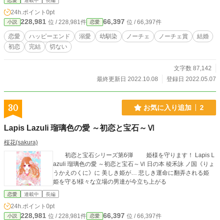
恋愛
連載中
長編
し守る騎士達幼馴染み３人、6人の恋物語
24h.ポイント
0pt
228,981
66,397
位 / 228,981件
位 / 66,397件
小説
恋愛
恋愛
ハッピーエンド
溺愛
幼馴染
ノーチェ
ノーチェ賞
結婚
初恋
完結
切ない
文字数 87,142
最終更新日 2022.10.08
登録日 2022.05.07
30
お気に入り追加
2
Lapis Lazuli 瑠璃色の愛 ～初恋と宝石～Ⅵ
桜花(sakura)
初恋と宝石シリーズ第6弾 姫様を守ります！ Lapis L
azuli 瑠璃色の愛 ～初恋と宝石～Ⅵ 日の本 稜禾詠 ノ国《りょ
うかえのくに》に 美しき姫が… 悲しき運命に翻弄される姫
姫を守る!様々な立場の男達が今立ち上がる
恋愛
連載中
長編
24h.ポイント
0pt
228,981
66,397
位 / 228,981件
位 / 66,397件
小説
恋愛