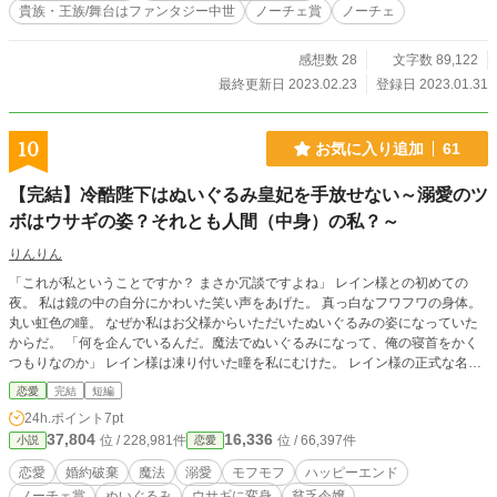
貴族・王族/舞台はファンタジー中世
ノーチェ賞
ノーチェ
れるのもみるのも嫌だ、最強女軍人の無自覚逆ハーレムドタバタラブコメディこ
こに開幕。
感想数 28
文字数 89,122
最終更新日 2023.02.23
登録日 2023.01.31
10
お気に入り追加
61
【完結】冷酷陛下はぬいぐるみ皇妃を手放せない～溺愛のツ
ボはウサギの姿？それとも人間（中身）の私？～
りんりん
「これが私ということですか？ まさか冗談ですよね」 レイン様との初めての
夜。 私は鏡の中の自分にかわいた笑い声をあげた。 真っ白なフワフワの身体。
丸い虹色の瞳。 なぜか私はお父様からいただいたぬいぐるみの姿になっていた
からだ。 「何を企んでいるんだ。魔法でぬいぐるみになって、俺の寝首をかく
つもりなのか」 レイン様は凍り付いた瞳を私にむけた。 レイン様の正式な名前
はレイン・ファン・バルバドで、バルバド帝国の若き皇帝陛下でもある。 冷酷
恋愛
完結
短編
な事でしられるレイン様の二つ名は【血の雨】という。 そんな美しくも恐ろし
24h.ポイント
7pt
い皇帝陛下にウサギ村の貧乏令嬢である 従姉妹に婚約者を奪われた私はひょん
37,804
16,336
位 / 228,981件
位 / 66,397件
小説
恋愛
な事から嫁ぐことになった。 私はお金の為に。 陛下は政治的な立場をまもるた
めの契約結婚だったけれど。 「皇妃がウサギになった事がばれるときっと大騒
恋愛
婚約破棄
魔法
溺愛
モフモフ
ハッピーエンド
ぎになるだろう。 しばらくは俺達だけの秘密にしておくんだ」 そう言ってレイ
ノーチェ賞
ぬいぐるみ
ウサギに変身
貧乏令嬢