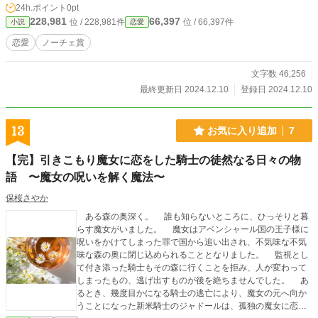
24h.ポイント
0pt
へ変わったこと、伴侶を探す不特定多数の相手をする代わり
228,981
66,397
位 / 228,981件
位 / 66,397件
小説
恋愛
に、軍人候爵の愛妾に変わっただけで、黒髪の娘の生活に変
化はなかった。記憶を消された娘の自我は少しずつ育ってい
恋愛
ノーチェ賞
たが、それは軍人候爵への愛と、彼が数多の女性のもとへ赴
く悲しさから生じたものだった。 そんな日々のなか、黒髪の
文字数 46,256
娘は妊娠した。天上界では互いに子供を望まないと妊娠しな
いため、この予想外の妊娠は、天上界でもごく稀な現象だっ
最終更新日 2024.12.10
登録日 2024.12.10
た。軍人候爵はますます黒髪の娘を遠ざけるようになり、彼
女は1人で子供を生んだ。 父親似の子供を、黒髪の娘は溺愛
した。彼女は子供が成長したら、この屋敷から出て2人で暮ら
13
お気に入り追加
7
そうと夢想していた。だが赤子に愛情を一身に注ぐ黒髪の娘
に嫉妬した軍人候爵は、再び彼女に執着した。 身勝手に子供
【完】引きこもり魔女に恋をした騎士の徒然なる日々の物
から引き離された黒髪の娘は、心を爆発させた。魔力はゼロ
語 〜魔女の呪いを解く魔法〜
だったが、候爵の子供を産んだことで魔力をいつの間にか得
ていた娘は、エリート魔術師が住む塔へ赤子と共に転移し
保桜さやか
た。 塔の主は黒髪の娘と赤子を迎え入れ、迎えに来た軍人候
爵を撃退した。この場所でようやく幸せを得た黒髪の娘は、
ある森の奥深く。 誰も知らないところに、ひっそりと暮
自らをアカシアと名乗って魔術師たちの手伝いをする。その
らす魔女がいました。 魔女はアベンシャール国の王子様に
間に相思相愛の相手とも出会ったが、皮肉にもアカシアは魔
呪いをかけてしまった罪で国から追い出され、不気味な不気
力を爆発させた感情の発現により、潜在化の軍人候爵との宿
味な森の奥に閉じ込められることとなりました。 監視とし
命が目覚めてしまった。 宿命の相手が見つかった者は、宿命
て付き添った騎士もその森に行くことを拒み、人が変わって
相手の特別な子供を生まない限り、地獄のような発情が続
しまったもの、逃げ出すものが後を絶ちませんでした。 あ
く。抑制剤で抑えつけながらも耐えたが、頼りの薬さえ効力
るとき、幾度目かになる騎士の逃亡により、魔女の元へ向か
がなくなった彼女は、相思相愛の相手と一夜を共にしたあ
うことになった新米騎士のジャドールは、孤独の魔女に恋に