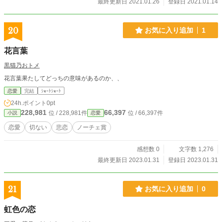
最終更新日 2021.01.26
登録日 2021.01.14
20
お気に入り追加
1
花言葉
黒猫乃おトメ
花言葉果たしてどっちの意味があるのか、、
恋愛
完結
ｼｮｰﾄｼｮｰﾄ
24h.ポイント
0pt
228,981
66,397
位 / 228,981件
位 / 66,397件
小説
恋愛
恋愛
切ない
悲恋
ノーチェ賞
感想数 0
文字数 1,276
最終更新日 2023.01.31
登録日 2023.01.31
21
お気に入り追加
0
虹色の恋