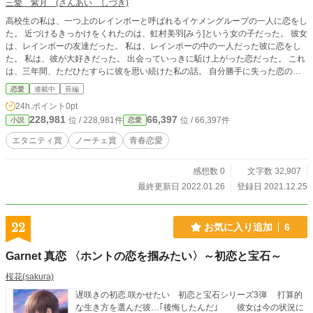
三愛 紫月 (さんあい しづき)
高校生の私は、一つ上のレインボーと呼ばれるイケメングループの一人に恋をし
た。 近づけるきっかけをくれたのは、虹村美羽[みう]という女の子だった。 彼女
は、レインボーの友達だった。 私は、レインボーの中の一人だった彼に恋をし
た。 私は、彼が大好きだった。 出会っていっきに駈け上がった恋だった。 これ
は、三年間、ただひたすらに彼を思い続けた私の話。 自分勝手に失った恋の
話。 あの時、君は私を好きでしたか？ 君が幸せそうに笑ってるなら、私は他に
恋愛
連載中
長編
なにもいらないよ。 同じ気持ちだったよね。 だって、彼が教えてくれたから 叶
24h.ポイント
0pt
わなかった恋の話。 高校生の頃に出会った彼と私の実話を元に、フィクション
228,981
66,397
位 / 228,981件
位 / 66,397件
小説
恋愛
を折り混ぜながら描く物語です。 登場人物グループ名、部活、会話等は、架空
になっています。
エタニティ賞
ノーチェ賞
青春恋愛
感想数 0
文字数 32,907
最終更新日 2022.01.26
登録日 2021.12.25
22
お気に入り追加
6
Garnet 真恋 〈ホントの恋を掴みたい〉～初恋と宝石～
桜花(sakura)
遅咲きの初恋.咲かせたい 初恋と宝石シリーズ3弾 打算的
な生き方を選んだ彼…｢後悔したんだ｣ 彼女は今の状況に