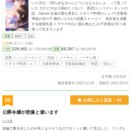
いた方が…｢諦らめなきゃ｣ どうにもならないよ…って思って
いた だけどやはり諦めたくない! 真恋(シンコイ)～ホントの
恋…Garnet 永遠の愛を貴女に イタリア料理のシェフ×児童指
導員の女の子 傷付いた4人の恋愛ストーリー 彼女達を溺愛
する彼彼氏達 トラウマや心に傷を抱えた人(子供達)が日々頑
張って生きています
恋愛
連載中
長編
24h.ポイント
0pt
228,981
66,397
位 / 228,981件
位 / 66,397件
小説
恋愛
恋愛
ハッピーエンド
完結
ノーチェ
ノーチェ賞
イタリア料理シェフ
児童指導員
児童福祉施設
初恋
切ない
文字数 126,504
最終更新日 2022.12.20
登録日 2022.05.07
23
お気に入り追加
60
公爵令嬢が想像と違います
いつき
短編で書き出したのが長くなりそうなのでさくっと書いて見ました。 ツンデレ