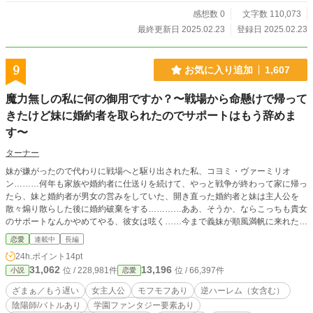
感想数 0
文字数 110,073
最終更新日 2025.02.23
登録日 2025.02.23
9
お気に入り追加
1,607
魔力無しの私に何の御用ですか？〜戦場から命懸けで帰って
きたけど妹に婚約者を取られたのでサポートはもう辞めま
す〜
ターナー
妹が嫌がったので代わりに戦場へと駆り出された私、コヨミ・ヴァーミリオ
ン………何年も家族や婚約者に仕送りを続けて、やっと戦争が終わって家に帰っ
たら、妹と婚約者が男女の営みをしていた、開き直った婚約者と妹は主人公を
散々煽り散らした後に婚約破棄をする…………ああ、そうか、ならこっちも貴女
のサポートなんかやめてやる、彼女は呟く……今まで義妹が順風満帆に来れたの
は主人公のおかげだった、義父母に頼まれ、彼女のサポートをして、学院での授
恋愛
連載中
長編
業や実技の評価を底上げしていたが、ここまで鬼畜な義妹のために動くなんてな
24h.ポイント
14pt
んて冗談じゃない……後々そのことに気づく義妹と婚約者だが、時すでに遅い、
31,062
13,196
位 / 228,981件
位 / 66,397件
小説
恋愛
彼女達を許すことはない………徐々に落ちぶれていく義妹と元婚約者………主人
公は 主人公で王子様、獣人、様々な男はおろか女も惚れていく………ひょんな
ざまぁ／もう遅い
女主人公
モフモフあり
逆ハーレム（女含む）
事から一度は魔力がない事で落されたグランフィリア学院に入学し、自分と同じ
陰陽師/バトルあり
学園ファンタジー要素あり
ような境遇の人達と出会い、助けていき、ざまぁしていく、やられっぱなしはさ