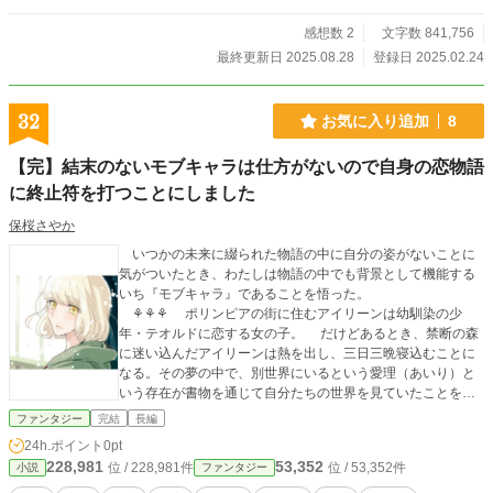
ムーンライトノベルズにも投稿中です。そちらとは終わりが異なり、7-6から話
感想数 2
文字数 841,756
が変わっています。
最終更新日 2025.08.28
登録日 2025.02.24
32
お気に入り追加
8
【完】結末のないモブキャラは仕方がないので自身の恋物語
に終止符を打つことにしました
保桜さやか
いつかの未来に綴られた物語の中に自分の姿がないことに
気がついたとき、わたしは物語の中でも背景として機能する
いち『モブキャラ』であることを悟った。
⚘⚘⚘ ポリンピアの街に住むアイリーンは幼馴染の少
年・テオルドに恋する女の子。 だけどあるとき、禁断の森
に迷い込んだアイリーンは熱を出し、三日三晩寝込むことに
なる。その夢の中で、別世界にいるという愛理（あいり）と
いう存在が書物を通じて自分たちの世界を見ていたことを知
る。その物語には、数年後に勇者となり、名を馳せたテオル
ファンタジー
完結
長編
ドとそんな彼とともに旅をする現代からの転生者で巫女と呼
24h.ポイント
0pt
ばれる少女の旅の様子が描かれていた。そして、その世界に
228,981
53,352
位 / 228,981件
位 / 53,352件
小説
ファンタジー
自分がいないことを知ったアイリーンは、彼への長年の想い
を断ち切るため、愛理の知識をも利用してありとあらゆる手