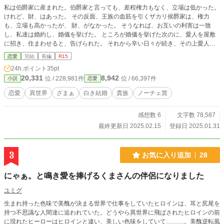
私は伯爵家に産まれた。伯爵家と言っても、差程権力もなく、立場は低かった。
けれど、財、はあった。 その反面、王族の血筋を引くザカリ侯爵家は、権力
も、立場も高かったが、 財、がなかった。 そうなれば、お互いの利害は一致
し、私達は婚約し、婚儀を挙げた。 ところが婚儀を挙げた次のに、愛人を屋敷
に招き、住まわせると、告げられた。 それから辛い日々が続き、その上愛人は
身篭った。 私には、ひとつも手を出さなかった。 もう疲れました。 私は、白い
恋愛
完結
長編
R15
結婚の為離縁を致します。 内容に性的な言葉が入る為、R15と致します。 最後
24h.ポイント
35pt
まで書き終おわり、毎日、6時、12時、18時と3回設定しています。 最後までお
20,331
8,942
位 / 228,981件
位 / 66,397件
小説
恋愛
付き合い下さい
恋愛
異世界
ざまぁ
白き結婚
貴族
ノーチェ賞
感想数 6
文字数 78,587
最終更新日 2025.02.15
登録日 2025.01.31
3
お気に入り追加
28
にゃぁ。と鳴き愛を捧げるくまさんの伴侶になりました
ユミグ
生まれ持った色味で美醜が決まる世界で仕事をしていたヒロインは、耳と尻尾を
持つ不思議な人間達に追われていた。どうやら異世界に飛ばされたヒロインの前
に現れたヒーローはヒロインと違い、美しい色味をしていて………。美醜逆転風