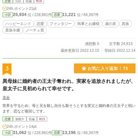
恋愛
完結
短編
R18
24h.ポイント
21pt
25,934
11,221
位 / 228,981件
位 / 66,397件
小説
恋愛
ハッピーエンド
恋愛
ファンタジー
執事とお嬢様
歳の差
貴族
貴族令嬢
ノーチェ賞
感想数 0
文字数 24,815
最終更新日 2022.12.15
登録日 2022.12.14
5
お気に入り追加
73
異母妹に婚約者の王太子奪われ、実家を追放されましたが、
皇太子に見初められて幸せです。
克全
世界を守るため、母と兄を殺し自分も殺そうとする実父と婚約者の王太子と戦い
ます、恋など後回しです。
恋愛
連載中
長編
R15
24h.ポイント
14pt
31,062
13,196
位 / 228,981件
位 / 66,397件
小説
恋愛