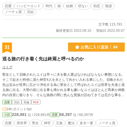
恋愛
ハッピーエンド
時代
姫
結婚
切ない
初恋
陰謀
ノーチェ賞
完結
文字数 115,793
最終更新日 2022.08.10
登録日 2022.05.07
31
お気に入り追加
84
巡る旅の行き着く先は終焉と呼べるのか
ユミグ
聖女として召喚されたユイは早々に夫を数人選ばなければならない事態になる。
そこで起きた時傍に居た神官4人を夫として向かい入れる事にした。召喚された
先は淀みが世界に広がり浄化する為に聖女として呼ばれたユイは世界を夫達と巡
る旅に出る。大勢の前に出る事も傅かれる事も嫌いなユイはほとんど馬車か神殿
内の自室に籠りきり…そんな旅路の間に色んな貴族が訪ねてきては厄介な事を言
われたり求婚されたり目まぐるしい旅になるけど本当は夫達とのびのびと旅をし
恋愛
完結
長編
R18
たいユイとユイの事が好きすぎる夫達とのいちゃらぶと時たまシリアス展開にな
24h.ポイント
0pt
るそんなオハナシ…夫は最終的に5人になります。第一章までは読み切りで見れ
228,981
66,397
位 / 228,981件
位 / 66,397件
小説
恋愛
ます。（ハピエンで終わります）自衛:第二章からはハピエンになりません・残
酷で残虐な描写もあります。 死んだはずのユイは召喚された時に戻っていた、
恋愛
異世界
聖女
神官
王族
魔法
多夫一妻
ノーチェ賞
別れを済ませたはずの夫達との再会と自身の身体について調べる旅が始まった。