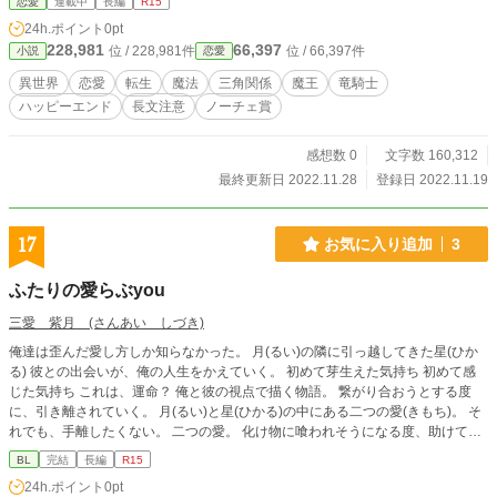
恋愛
連載中
長編
R15
が魔王を倒して欲しいと懇願される時だった。 手を貸してくれる人邪魔をする
24h.ポイント
0pt
人。ビオラを愛してくれる人愛していても一緒になれない人… 色々な人間模様
228,981
66,397
位 / 228,981件
位 / 66,397件
小説
恋愛
が交差しながらその日はやってくる。 分岐点があります。 ENDは3パターンを
用意中です。
異世界
恋愛
転生
魔法
三角関係
魔王
竜騎士
ハッピーエンド
長文注意
ノーチェ賞
感想数 0
文字数 160,312
最終更新日 2022.11.28
登録日 2022.11.19
17
お気に入り追加
3
ふたりの愛らぶyou
三愛 紫月 (さんあい しづき)
俺達は歪んだ愛し方しか知らなかった。 月(るい)の隣に引っ越してきた星(ひか
る) 彼との出会いが、俺の人生をかえていく。 初めて芽生えた気持ち 初めて感
じた気持ち これは、運命？ 俺と彼の視点で描く物語。 繋がり合おうとする度
に、引き離されていく。 月(るい)と星(ひかる)の中にある二つの愛(きもち)。 そ
れでも、手離したくない。 二つの愛。 化け物に喰われそうになる度、助けてく
れたのは、いつも、君だった。 どれだけ、遠回りしても ずっと別の人を愛して
BL
完結
長編
R15
いても 俺には、君が必要で 僕には、君が必要で 俺は、君と生きていける？ 僕
24h.ポイント
0pt
は、君と生きていける？ 俺は、君の隣で生きていきたい。 僕は、君の隣で生き