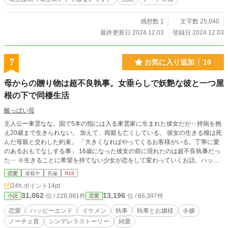
感想数 1
文字数 25,040
最終更新日 2024.12.03
登録日 2024.12.03
7
お気に入り追加
10
母からの贈り物は超不良執事。女垂らしで妖艶な彼と一つ屋
根の下で同棲生活
酸っぱい苺
主人公ー東雲なな。国で5本の指には入る東雲家に生まれた彼女だが‥持病を抱
え20歳まで生きられない。 加えて、両親も亡くしている。 彼女の生きる糧は死
んだ母親と交わした約束。 「大きくなればやってくるお客様がいる。丁寧に愛
のあるおもてなしする事」 16歳になった彼女の前に現れたのは超不良執事だっ
た‥ ※生きることに希望を持てない少女が恋をして変わっていくお話。ハッピ
ーエンド。
恋愛
連載中
長編
R18
24h.ポイント
14pt
31,062
13,196
位 / 228,981件
位 / 66,397件
小説
恋愛
恋愛
ハッピーエンド
イケメン
執事
執事とお嬢様
令嬢
ノーチェ賞
シンデレラストーリー
純愛