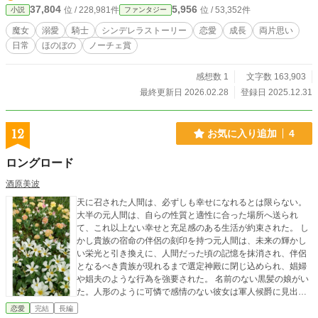
る。 その姿は、ずっとフローラが願い続けてきた自分にも
37,804
5,956
位 / 228,981件
位 / 53,352件
小説
ファンタジー
ぬくもりを与えてくれる人間の姿だった。 騎士は毎日、フ
ローラに愛を告げる。 自分には恋をする資格はない。 人
魔女
溺愛
騎士
シンデレラストーリー
恋愛
成長
両片思い
に好意を寄せてもらう資格もない。 過去の罪を償うため、
日常
ほのぼの
ノーチェ賞
困っている人たちのために力を使うことを決意したフローラ
はジャドールの力を借りて、日々試行錯誤を繰り返しながら
過ごしていく。 そんな新米魔女フローラと彼女を監視する
感想数 1
文字数 163,903
ため派遣された騎士のゆったり過ぎゆく日々の物語。
最終更新日 2026.02.28
登録日 2025.12.31
12
お気に入り追加
4
ロングロード
酒原美波
天に召された人間は、必ずしも幸せになれるとは限らない。
大半の元人間は、自らの性質と適性に合った場所へ送られ
て、これ以上ない幸せと充足感のある生活が約束された。 し
かし貴族の宿命の伴侶の刻印を持つ元人間は、未来の輝かし
い栄光と引き換えに、人間だった頃の記憶を抹消され、伴侶
となるべき貴族が現れるまで選定神殿に閉じ込められ、娼婦
や娼夫のような行為を強要された。 名前のない黒髪の娘がい
た。人形のように可憐で感情のない彼女は軍人候爵に見出さ
れ、本物の伴侶が現れるまでの誓約書付きだが、金で買われ
恋愛
完結
長編
て神殿から出された。 しかし場所が選定神殿から軍人侯爵邸