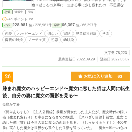
色々起こる出来事に…生きる事に少し疲れたの…不思議なア
ナタいつも助けてくれる… テーマ 開けない夜は無い.守り
恋愛
連載中
長編
たい人を支えてあげるには?それぞれの方法で貴女を守る!.不
24h.ポイント
0pt
思議な小悪魔系男子…何者？ 彼女を溺愛する彼氏 色々起こる
228,981
66,397
位 / 228,981件
位 / 66,397件
小説
恋愛
出来事に…生きる事に少し疲れたの…不思議なアナタいつも
助けてくれる… テーマ 開けない夜は無い.守りたい人を支
恋愛
ハッピーエンド
切ない
完結
児童福祉施設
学園
えてあげるには?それぞれの方法で貴女を守る!.不思議な小悪
両親の離婚
ノーチェ賞
初恋
幼馴染
魔系男子…何者？
文字数 78,223
最終更新日 2022.09.29
登録日 2022.05.07
26
お気に入り追加
63
疎まれ魔女のハッピーエンド〜魔女に恋した猫は人間に転生
後、自分の妻に魔女の面影を見る〜
毒島かすみ
《簡単あらすじ》 【主人公目線】前世が魔女だった主人公が、魔女時代の飼い
猫（生まれ変わり）と幸せになるまでの物語。 【スパダリ目線】前世、魔女に
恋した俺（猫）は今世の妻に魔女の面影を見る。 《しっかりあらすじ》 400年
前に実在した魔女は世界から孤立した生活を送っていた。 魔女の唯一の心の