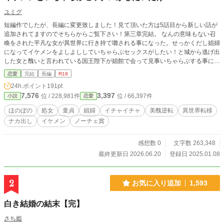
ユミグ
短編作でしたが、長編に変更致しました！見て頂いた方は5話目から新しい話が
追加されてますのでそちらからご覧下さい！第三章完結。 なんの意味もない召
喚をされた平凡な女が異世界に行き持て囃される事になった。せっかくだし娼婦
になってイケメンをよしよししていちゃらぶセックスがしたい！と城から逃げ出
した女と醜いと言われている国王陛下が娼館で会って見事いちゃらぶする事に成
功した。そんなオチなしストーリーです。美醜逆転
恋愛
完結
長編
R18
24h.ポイント
191pt
7,576
3,397
位 / 228,981件
位 / 66,397件
小説
恋愛
ほのぼの
処女
童貞
娼婦
イチャイチャ
美醜逆転
異世界転移
ナカ出し
イケメン
ノーチェ賞
感想数 0
文字数 263,348
最終更新日 2026.06.20
登録日 2025.01.08
2
お気に入り追加
1,593
白き結婚の結末【完】
さち姫