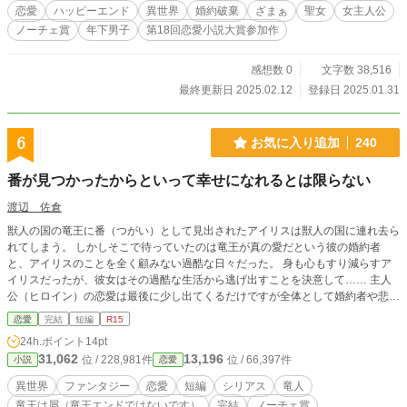
恋愛
ハッピーエンド
異世界
婚約破棄
ざまぁ
聖女
女主人公
ノーチェ賞
年下男子
第18回恋愛小説大賞参加作
感想数 0
文字数 38,516
最終更新日 2025.02.12
登録日 2025.01.31
6
お気に入り追加
240
番が見つかったからといって幸せになれるとは限らない
渡辺 佐倉
獣人の国の竜王に番（つがい）として見出されたアイリスは獣人の国に連れ去ら
れてしまう。 しかしそこで待っていたのは竜王が真の愛だという彼の婚約者
と、アイリスのことを全く顧みない過酷な日々だった。 身も心もすり減らすア
イリスだったが、彼女はその過酷な生活から逃げ出すことを決意して…… 主人
公（ヒロイン）の恋愛は最後に少し出てくるだけですが全体として婚約者や悲恋
などを扱っているため恋愛ジャンルに登録してあります。 ※妊娠に関する悲し
恋愛
完結
短編
R15
い描写があります。駄目そうと思う方は無理をせず読まないようお願いいたしま
24h.ポイント
14pt
す。 別サイト（なろう）にも載せています
31,062
13,196
位 / 228,981件
位 / 66,397件
小説
恋愛
異世界
ファンタジー
恋愛
短編
シリアス
竜人
竜王は屑（竜王エンドではないです）
完結
ノーチェ賞