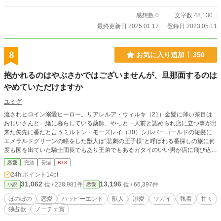
感想数 0
文字数 48,130
最終更新日 2025.01.17
登録日 2023.05.11
8
お気に入り追加
350
抱かれるのはやぶさかではございませんが、旦那面するのは
やめていただけますか
ユミグ
流されヒロイン溺愛ヒーロー。リアレルア・ウィルキ（21）金髪に薄い茶目は
おじいさんと一緒に暮らしている薬師、やっと一人前と認められ店に立つ事が出
来た矢先に番だと言うミルトン・モーズレイ（30）シルバーゴールドの短髪に
エメラルドグリーンの瞳をした獣人は“悲劇の王子様”と呼ばれる番探しの旅に何
度も国を出ていた騎士団長でもあり王弟でもあるガタイのいい男が店に飛び込ん
できた。番にも興味がなく結婚願望もないリアレルアは拒絶をしたが物理的に離
恋愛
完結
長編
R18
してくれず解決策として一緒に寝るだけなら構わないと妥協案を出した。面倒事
24h.ポイント
14pt
が嫌いで眠るのが好きなリアレルアとやっと見つけた番に拒絶されながらも愛を
31,062
13,196
位 / 228,981件
位 / 66,397件
小説
恋愛
囁くミルトンのエロエロラブストーリー
ほのぼの
恋愛
ハッピーエンド
獣人
溺愛
ツガイ
執着
甘々
独占欲
ノーチェ賞