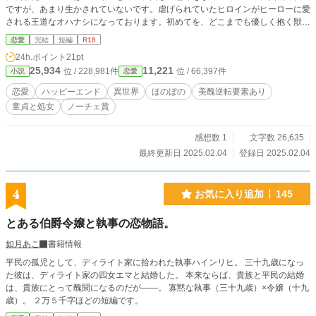
ですが、あまり生かされていないです。虐げられていたヒロインがヒーローに愛
される王道なオハナシになっております。初めてを、どこまでも優しく抱く獣人
がただ書きたかっただけです。
恋愛
完結
短編
R18
24h.ポイント
21pt
25,934
11,221
位 / 228,981件
位 / 66,397件
小説
恋愛
恋愛
ハッピーエンド
異世界
ほのぼの
美醜逆転要素あり
童貞と処女
ノーチェ賞
感想数 1
文字数 26,635
最終更新日 2025.02.04
登録日 2025.02.04
4
お気に入り追加
145
とある伯爵令嬢と執事の恋物語。
如月あこ
書籍情報
平民の孤児として、ディライト家に拾われた執事ハインリヒ。 三十九歳になっ
た彼は、ディライト家の四女エマと結婚した。 本来ならば、貴族と平民の結婚
は、貴族にとって醜聞になるのだが――。 寡黙な執事（三十九歳）×令嬢（十九
歳）。 ２万５千字ほどの短編です。