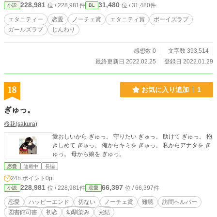
228,981
31,480
位 / 228,981件
位 / 31,480件
小説
BL
ていきたい。 歪んだ愛に翻弄されて生きていく二人の物語。 それでも、幸せに
なることを望んだ二人の物語。 二つの愛(きもち)を胸に抱えて生きていく二人の
エタニティー
恋愛
ノーチェ賞
エタニティ賞
ボーイズラブ
物語。 この物語は、フィクションです。 小説家になろう、カクヨムにも投稿し
ガールズラブ
じんわり
ています。 R18作品で書いている話も読んでいただければより楽しめると思い
ます。
感想数 0
文字数 393,514
最終更新日 2022.02.25
登録日 2022.01.29
18
お気に入り追加
1
ぎゅっ。
桜花(sakura)
愛おしいから ぎゅっ。 守りたい ぎゅっ。 助けて ぎゅっ。 抱
きしめて ぎゅっ。 俺からキミを ぎゅっ。 私からアナタを ぎ
ゅっ。 母から娘を ぎゅっ。
恋愛
連載中
長編
24h.ポイント
0pt
228,981
66,397
位 / 228,981件
位 / 66,397件
小説
恋愛
恋愛
ハッピーエンド
切ない
ノーチェ賞
難聴
訪問ヘルパー
図書館司書
初恋
幼馴染み
完結