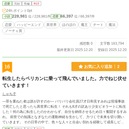
だ。だが、“運命”というのは拒絶していても近付いてしまうのか、「無」だった
恋愛
完結
長編
R15
感情が観察に変わっていく。その中で、化け物は新たな友と出会い、親のように
24h.ポイント
0pt
接してくれる心温かな人間達と交流し、表面上は楽しく暮らしていた。人の機敏
228,981
66,397
位 / 228,981件
位 / 66,397件
小説
恋愛
を読み取るのが上手いと自認し、話し合わず表情や仕草だけで読み取る化け物は
関わり方が下手。そんな下手くそな化け物が様々な愛を知り、人生を知り、穏や
恋愛
ハッピーエンド
異世界
ほのぼの
魔王
チート
魔法
かな日常を、嘘をついているからこそ、揺蕩うような日々を送れていたけれど、
ノーチェ賞
また変わる時が訪れて………。ハッピーエンドです。エロなし。
感想数 0
文字数 163,794
最終更新日 2025.12.20
登録日 2025.12.20
16
お気に入り追加
2
転生したらペリカンに乗って飛んでいました。力でねじ伏せ
ていきます！
しゃち子
―罪を重ねた者は誰が許すのか― バリバリ会社員27才日和見すみれは現場事故
で死亡したと思ったら異世界に転生！ それも8才の訳あり少女ビオラートに転生
した！何の為に転生したのかわからず、自分を納得させるため日々奮闘するすみ
れ。 前世での知識となぎなたの運動神経を生かして、力づくで未来を切り開い
ていきます。 その日常の中で、色々な人々と出会い別れを経験して成長しビオ
ラとして生きていくことを決意する。 転生した理由が判明する時、それは女神