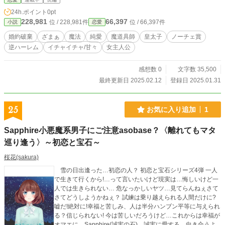
してきたが、婚約破棄の話を聞きつけた他国の竜太子達の始まる主人公争奪戦や
24h.ポイント
0pt
様々な問題に四苦八苦する彼女の物語
228,981
66,397
位 / 228,981件
位 / 66,397件
小説
恋愛
婚約破棄
ざまぁ
魔法
純愛
魔道具師
皇太子
ノーチェ賞
逆ハーレム
イチャイチャ/甘々
女主人公
感想数 0
文字数 35,500
最終更新日 2025.02.12
登録日 2025.01.31
25
お気に入り追加
1
Sapphire小悪魔系男子にご注意asobase？〈離れてもマタ
巡り逢う〉～初恋と宝石～
桜花(sakura)
雪の日出逢った…初恋の人？ 初恋と宝石シリーズ4弾 一人
で生きて行くから!…って言いたいけど現実は…悔しいけど一
人では生きられない… 危なっかしいヤツ…見てらんねぇさて
さてどうしようかねぇ？ 試練は乗り越えられる人間だけに?
嘘だ!絶対に!幸福と苦しみ、人は半分ハンブン平等に与えられ
る？信じられない! 今は苦しいだろうけど…これからは幸福が
オマエに…Sapphire(誠実の石) 誠実に愛する…向き合うよ