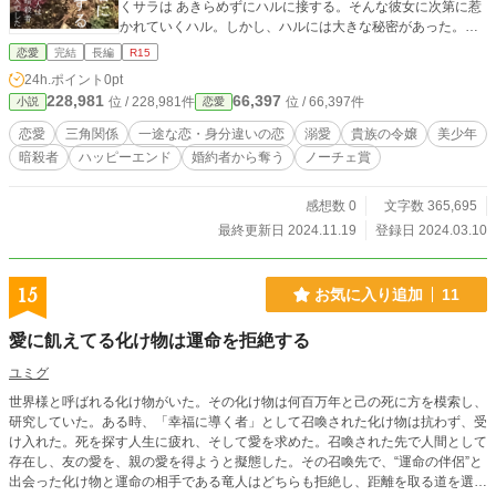
くサラは あきらめずにハルに接する。そんな彼女に次第に惹
かれていくハル。しかし、ハルには大きな秘密があった。そ
れは ハルの正体は異国の元エリート暗殺者であったというこ
恋愛
完結
長編
R15
と。 サラに惹かれ始めていることに気づいたハル。彼女の何
24h.ポイント
0pt
もかもを奪いたいほどの激情に心を揺らしながらも 過去に縛
228,981
66,397
位 / 228,981件
位 / 66,397件
小説
恋愛
られ 気持ちを受け入れられずに葛藤する。数えきれないほど
の人を殺し 罪で汚れた手で無垢な少女を抱きしめる資格はあ
恋愛
三角関係
一途な恋・身分違いの恋
溺愛
貴族の令嬢
美少年
るのか。己のうちに潜む暗殺者としての本性を知り サラの思
暗殺者
ハッピーエンド
婚約者から奪う
ノーチェ賞
いが離れてしまうのではとハルは恐れていた。 そんな元暗殺
者と貴族の令嬢の恋の行方は？
感想数 0
文字数 365,695
最終更新日 2024.11.19
登録日 2024.03.10
15
お気に入り追加
11
愛に飢えてる化け物は運命を拒絶する
ユミグ
世界様と呼ばれる化け物がいた。その化け物は何百万年と己の死に方を模索し、
研究していた。ある時、「幸福に導く者」として召喚された化け物は抗わず、受
け入れた。死を探す人生に疲れ、そして愛を求めた。召喚された先で人間として
存在し、友の愛を、親の愛を得ようと擬態した。その召喚先で、“運命の伴侶”と
出会った化け物と運命の相手である竜人はどちらも拒絶し、距離を取る道を選ん