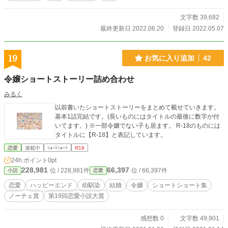
文字数 39,682
最終更新日 2022.06.20
登録日 2022.05.07
19
お気に入り追加
42
令嬢ショートストーリー詰め合わせ
みるく
以前書いたショートストーリーをまとめて載せていきます。
基本1話完結です。(長いものにはタイトルの最後に数字が付
いてます。) ※一部令嬢でない子も居ます。 R-18のものには
タイトルに【R-18】と表記しています。
恋愛
連載中
ｼｮｰﾄｼｮｰﾄ
R18
24h.ポイント
0pt
228,981
66,397
位 / 228,981件
位 / 66,397件
小説
恋愛
恋愛
ハッピーエンド
幼馴染
結婚
令嬢
ショートショート集
ノーチェ賞
第19回恋愛小説大賞
感想数 0
文字数 49,901