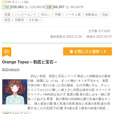
24h.ポイント
0pt
228,981
66,397
位 / 228,981件
位 / 66,397件
小説
恋愛
恋愛
ハッピーエンド
切ない
学園
ノーチェ賞
幼馴染み
完結
初恋
幼馴染
すれ違い
文字数 127,628
最終更新日 2022.12.30
登録日 2022.05.07
29
お気に入り追加
4
Orange Topaz～初恋と宝石～
桜花(sakura)
切ない初恋 初恋と宝石シリーズ 再会した幼馴染みの親友
の妹…綺麗になったね…ずっと俺が､キミを守るから…初恋…
子供の頃一度だけ会った兄の親友、心の片隅に今も…チョッ
とイジワルだけど優しい彼と少し内気な彼女の恋 エリートサ
ラリーマン×内向的な女の子 真実の愛.君の悲しみを一緒に背
負ってあげる 希望、喜び勇気の石純粋な愛で永遠の愛をキミ
に… 彼と彼女の愛.彼と友達の友情.彼女と友達の友情.妹を溺
愛する二人の兄(双子)の愛.兄's達を思う彼女の友達の初恋 宝
石の様に心の綺麗な幼馴染みの女の子達3人と彼女姫達を溺愛