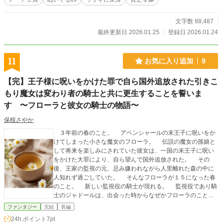
ン様は私をポショットにいれて連れ歩く事にした。 貴族会議や公務にともなわ
れた私がポショットの中から見たのは、 レイン様の孤独や思いがけない温かさ
だった。 そしていつしかぬいぐるみの分際で、皇帝陛下を愛し始めていたの
文字数 88,487
だ。 レイン様のお役に立ちたい。 その一心で聖獣ラビと契約を交わし不思議な
最終更新日 2026.01.25
登録日 2026.01.24
魔法を使えるようにも なった。 なのにレイン様の反勢力派に捕らえられてしま
う。 私はレイン様の弱みになりたくなかった。 だから彼らと一緒にこの世から
消えるつもりだったのに。 騎士達を率いたレイン様が反勢力のアジトへ突入し
11
お気に入り追加
9
てきたのだ。 これは私、キャンディラビットがぬいぐるみになって冷酷皇帝陛
下レイン様に溺愛される、ちょっと不思議なお話です。 (土曜日曜の二日間で一
【完】王子様に呪いをかけた罪で自ら国外追放された引きこ
気に完結まで更新いたしますので、安心してお楽しみください。 よろしくお願
いいたします）
もり魔女は変わり者の騎士と共に更生することを誓いま
す 〜フローラと彼女の騎士の物語〜
保桜さやか
３年前の春のこと。 アベンシャールの末王子に呪いをか
けてしまった小さな魔女のフローラ。 伝説の魔女の孫娘と
して将来を楽しみにされていた彼女は、一国の末王子に呪い
をかけた大罪により、自ら望んで国外追放された。 その
後、王家の監視の元、忌み嫌われながら人里離れた森の中に
人知れず過ごしていた。 そんなフローラが１５になった春
のこと。 新しい監視役の騎士が現れる。 監視役であり騎
士のジャドールは、出会った時からなぜかフローラのことが
大好きだと告げる。 彼はいつもフローラを見るたびに『大
ファンタジー
完結
長編
好き』だの『可愛い』と告げてきて、フローラを困惑させ
24h.ポイント
7pt