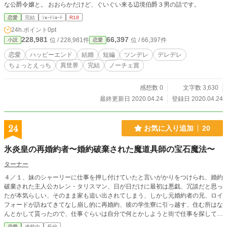
な公爵令嬢と。 おおらかだけど、ぐいぐい来る辺境伯爵３男の話です。
恋愛
完結
ｼｮｰﾄｼｮｰﾄ
R18
24h.ポイント
0pt
228,981
66,397
位 / 228,981件
位 / 66,397件
小説
恋愛
恋愛
ハッピーエンド
結婚
短編
ツンデレ
デレデレ
ちょっとえっち
異世界
完結
ノーチェ賞
感想数 0
文字数 3,630
最終更新日 2020.04.24
登録日 2020.04.24
24
お気に入り追加
20
氷炎皇の再婚約者〜婚約破棄された魔道具師の宝石魔法〜
ターナー
４／１、妹のシャーリーに仕事を押し付けていたと言いがかりをつけられ、婚約
破棄された主人公カレン・タリスマン、日が日だけに最初は悪戯、冗談だと思っ
たが本気らしい、そのまま家も追い出されてしまう、しかし元婚約者の兄、ロイ
フォードが訪ねてきてなし崩し的に再婚約、彼の学生寮に引っ越す、住む所はな
んとかして貰ったので、仕事ぐらいは自分で何とかしようと街で仕事を探してい
ると一緒に働いていたアルバートに誘われ魔道具業を再開、なんとか生活が安定
恋愛
連載中
長編