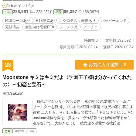
写があります。 それ以外にもグロ描写、暴力描写が予告なくあるので、苦手な
24h.ポイント
0pt
方はご注意ください。 【小説家になろう】でも投稿してます
228,981
66,397
位 / 228,981件
位 / 66,397件
小説
恋愛
R18シーンあり
R18要素あり
グロテスク表現あり
ハッピーエンド
完結済み
女性向け恋愛R18
ノーチェ賞
ノーチェ
感想数 0
文字数 192,592
最終更新日 2020.09.24
登録日 2020.09.24
28
お気に入り追加
3
Moonstone キミはキミだよ〈学園王子様は分かってくれた
の〉～初恋と宝石～
桜花(sakura)
初恋と宝石シリーズ第２弾 私の初恋 恋愛物語 ゲームク
リーエターを目指している彼×家庭の事情で従兄の家に暮らす
彼女 二人とも、何かしら抱えて居て… ｢キミはキミだよ…Mo
onstone純粋な愛を…貴女へ…今迄頑張ったね!俺が守るから
泣かないで…大好きだよ!｣ 彼女達を溺愛する彼氏達
恋愛
連載中
長編