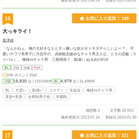
最終更新日 2025.08.24
登録日 2025.08.01
16
お気に入り追加
100
大っキライ！
葉津緒
「なんかねぇ、俺の大好きな人と大ッ嫌いな奴がオトモダチらしいよー？」 可
愛いチワワ系男子に片恋中の、貞操観念緩めなチャラ男主人公、とその恋敵（ラ
イバル）。 俺様vsチャラ男 三角関係？ 勘違い ぬるめのR18
BL
完結
短編
R18
24h.ポイント
35pt
19,930
4,979
位 / 229,046件
位 / 31,499件
小説
BL
BL
片思い
勘違い
コメディ
生徒会
俺様vsチャラ男
美形×美形
全寮制男子校
学園BL
感想数 0
文字数 20,552
最終更新日 2023.07.14
登録日 2020.01.30
17
お気に入り追加
321