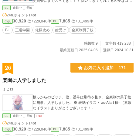
委員会にまで入ってきて！？ 懐いてきてくれてるのかなコ
レ！？ わかんないコミュ障だから！！ 後輩に懐かれた経
BL
連載中
長編
験、“無”だから！ 薄い二年間を送ってきた俺の最後の一年。
24h.ポイント
14pt
憧れの会長と急接近、とまではいかないけど友達くらいにな
30,920
7,865
位 / 229,046件
位 / 31,499件
小説
BL
れちゃったりするかな！？ 俺一体、どうなっちゃうの〜！？
※ 副題 コミュ障と愉快な仲間たち 【追記】 現実の方が忙
BL
王道学園
俺様攻め
総受け
全寮制男子校
しくなったため、一日一話以上更新になります。
感想数 9
文字数 419,238
最終更新日 2025.04.06
登録日 2024.10.31
26
お気に入り追加
171
楽園に入学しました
ミヒロ
根っからのビッチ、僕、遥斗は期待を抱き、全寮制の男子校
に無事、入学しました。 ※ 表紙イラスト as-AIart 様- （素敵
なイラストありがとうございます！）
BL
連載中
長編
R18
24h.ポイント
14pt
30,920
7,865
位 / 229,046件
位 / 31,499件
小説
BL