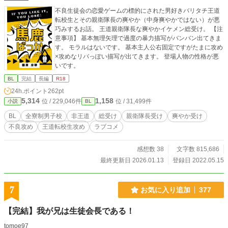
不良生徒会の恋愛ゲームの標的にされた男好きバリタチ王道
転校生とその親衛隊長の爽やか（中身爽やかではない）が悪
巧みするお話。 王道親衛隊長な爽やかイケメン総受け。 【注
意事項】 基本無理矢理で過度の暴力描写がバンバン出てきま
す。 モラルはないです。 基本主人公右固定ですがたまに攻め
×攻めなリバっぽい描写が出てきます。 登場人物の性格が悪
いです。
BL
完結
長編
R18
24h.ポイント
262pt
5,314
1,158
位 / 229,046件
位 / 31,499件
小説
BL
BL
全寮制男子校
非王道
総受け
親衛隊長受け
爽やか受け
不良攻め
王道転校生攻め
ラブコメ
感想数 38
文字数 815,686
最終更新日 2026.01.13
登録日 2022.05.15
7
お気に入り追加
377
【完結】我が兄は生徒会長である！
tomoe97