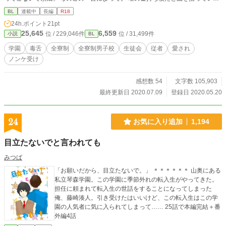
が、この学園、ーー何かがおかしい。 ※主人公愛され気味 ※毒舌性悪主人公受
BL
連載中
長編
R18
※この物語はフィクションです。 ※更新は、大体1-3日おきになります。もう1
24h.ポイント
21pt
つの小説「氷使いの青年と宝石の王国」と交互に更新していきますので、基本不
25,645
6,559
位 / 229,046件
位 / 31,499件
小説
BL
定期です。 ※感想やアドバイス、どしどしお待ちしております。
学園
毒舌
全寮制
全寮制男子校
生徒会
従者
愛され
ノンケ受け
感想数 54
文字数 105,903
最終更新日 2020.07.09
登録日 2020.05.20
24
お気に入り追加
1,194
目立たないでと言われても
みつば
「お願いだから、目立たないで。」 ＊＊＊＊＊＊ 山奥にある
私立琴森学園。この学園に季節外れの転入生がやってきた。
担任に頼まれて転入生の世話をすることになってしまった
俺、藤崎湊人。引き受けたはいいけど、この転入生はこの学
園の人気者に気に入られてしまって…… 25話で本編完結＋番
外編4話