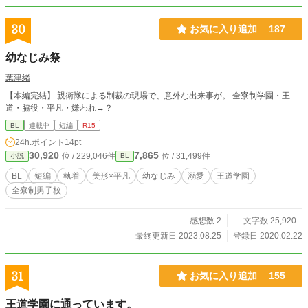
30
お気に入り追加
187
幼なじみ祭
葉津緒
【本編完結】 親衛隊による制裁の現場で、意外な出来事が。 全寮制学園・王
道・脇役・平凡・嫌われ→？
BL
連載中
短編
R15
24h.ポイント
14pt
30,920
7,865
位 / 229,046件
位 / 31,499件
小説
BL
BL
短編
執着
美形×平凡
幼なじみ
溺愛
王道学園
全寮制男子校
感想数 2
文字数 25,920
最終更新日 2023.08.25
登録日 2020.02.22
31
お気に入り追加
155
王道学園に通っています。