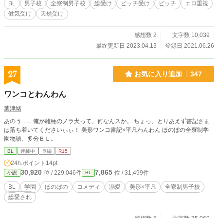
BL
男子校
全寮制男子校
総受け
ビッチ受け
ビッチ
エロ重視
健気受け
天然受け
感想数 2
文字数 10,039
最終更新日 2023.04.13
登録日 2021.06.26
27
お気に入り追加
347
ワンコとわんわん
葉津緒
あのう……俺が雑種のノラ犬って、何なんスか。 ちょっ、とりあえず書記さま
は落ち着いてくださいぃぃ！ 美形ワンコ書記×平凡わんわん ほのぼの全寮制学
園物語、多分ＢＬ。
BL
連載中
長編
R15
24h.ポイント
14pt
30,920
7,865
位 / 229,046件
位 / 31,499件
小説
BL
BL
学園
ほのぼの
コメディ
溺愛
美形×平凡
全寮制男子校
総愛され