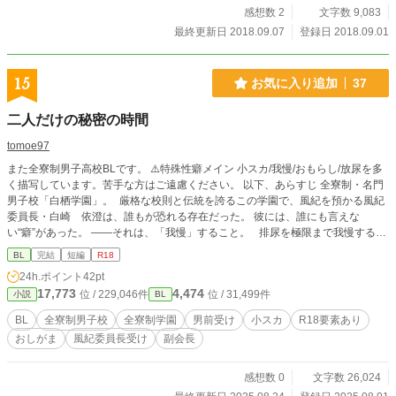
感想数 2
文字数 9,083
最終更新日 2018.09.07
登録日 2018.09.01
15
お気に入り追加
37
二人だけの秘密の時間
tomoe97
また全寮制男子高校BLです。 ⚠️特殊性癖メイン 小スカ/我慢/おもらし/放尿を多
く描写しています。苦手な方はご遠慮ください。 以下、あらすじ 全寮制・名門
男子校「白栖学園」。 厳格な校則と伝統を誇るこの学園で、風紀を預かる風紀
委員長・白崎 依澄は、誰もが恐れる存在だった。 彼には、誰にも言えな
い“癖”があった。 ——それは、「我慢」すること。 排尿を極限まで我慢するこ
とに、密かな快感を覚えていた。 小さい頃から、いつしかそれは「習慣」にな
BL
完結
短編
R18
り、今では朝から放課後まで溜め込んだものを、寮の個室でひとり、自身が限界
24h.ポイント
42pt
になるまでさらに身体を追い込むことが、彼の日課になっていた。 そんなある
17,773
4,474
位 / 229,046件
位 / 31,499件
小説
BL
日── 生徒会との合同会議の席。 副会長・中川 朝陽の我慢を目撃してしま
う。 あの完璧な副会長が、目の前で“耐えて”いる。 依澄の喉が鳴った。 何か
BL
全寮制男子校
全寮制学園
男前受け
小スカ
R18要素あり
が、始まる予感がしていた。 本編完結 本編より長いかもしれない番外編更新中
おしがま
風紀委員長受け
副会長
感想数 0
文字数 26,024