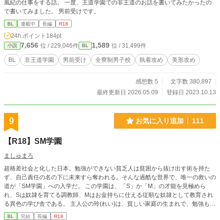
風紀の仕事をする話。 一度、王道学園での非王道のお話を書いてみたかったの
で書いてみました。 男前受けです。
BL
連載中
長編
R18
24h.ポイント
184pt
7,656
1,589
位 / 229,046件
位 / 31,499件
小説
BL
BL
非王道学園
男前受け
全寮制男子校
執着攻め
美形攻め
感想数 5
文字数 380,897
最終更新日 2026.05.09
登録日 2023.10.13
9
お気に入り追加
111
【R18】SM学園
ましゅまろ
超格差社会と化した日本。勉強ができない貧乏人は貧困から抜け出す術を持た
ず、自己責任の名の下に未来すら奪われる。そんな過酷な世界で、唯一の救いの
道が「SM学園」への入学だ。 この学園は、「S」か「M」の才能を見極めら
れ、Sは奴隷を育てる調教師、Mはお金持ちに仕える従順な奴隷として教育され
る異色の学び舎である。 主人公の玲(れい)は、貧しい家庭の生まれで、勉強も苦
手で、将来に希望を見出せずにいた彼だが、その圧倒的な美貌が認められ、SM
BL
完結
長編
R18