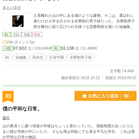
オトバタケ
人里離れた山の中にある城のような建物。そこは、選ばれし
者だけが入学を許される全寮制の男子校だった。 全寮制男子
校を舞台に繰り広げられる様々な恋愛模様を描いた短編集。
BL
完結
長編
R18
24h.ポイント
7pt
37,822
10,138
位 / 229,046件
位 / 31,499件
小説
BL
BL
短編集
高校生
王道学園
全寮制男子校
文字数 74,449
最終更新日 2018.10.22
登録日 2018.09.22
32
お気に入り追加
58
僕の平和な日常。
葉叶
山の奥深くに建つ僕達の学校はちょっと変わっていた。 階級制度があったりた
まに猪が学校の中にいたり。 そんな僕は何処にでも居る平凡な学生。 これは僕
の平和な日常の物語。