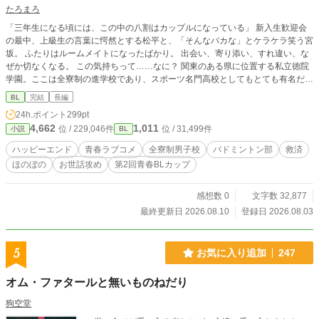
たろまろ
「三年生になる頃には、この中の八割はカップルになっている」 新入生歓迎会
の最中、上級生の言葉に愕然とする松平と、「そんなバカな」とケラケラ笑う宮
坂。 ふたりはルームメイトになったばかり。 出会い、寄り添い、すれ違い、な
ぜか切なくなる。 この気持ちって……なに？ 関東のある県に位置する私立徳院
学園。ここは全寮制の進学校であり、スポーツ名門高校としてもとても有名だ。
大学進学や部活動に専念したい普通科の生徒も多数入寮している。 モットーは
BL
完結
長編
『共同生活を営む中で、自立心と仲間を大切にする心を育む』 中学時代に人間
24h.ポイント
299pt
関係で失敗した松平は、不安を抱えたまま己があてがわれた部屋をノックした。
4,662
1,011
位 / 229,046件
位 / 31,499件
小説
BL
ルームメイト・宮坂春紀とうまくやっていけるだろうか……。 松平×宮坂 のふ
たりで織りなす青春ドタバタラブコメです！
ハッピーエンド
青春ラブコメ
全寮制男子校
バドミントン部
救済
ほのぼの
お世話攻め
第2回青春BLカップ
感想数 0
文字数 32,877
最終更新日 2026.08.10
登録日 2026.08.03
5
お気に入り追加
247
オム・ファタールと無いものねだり
狗空堂