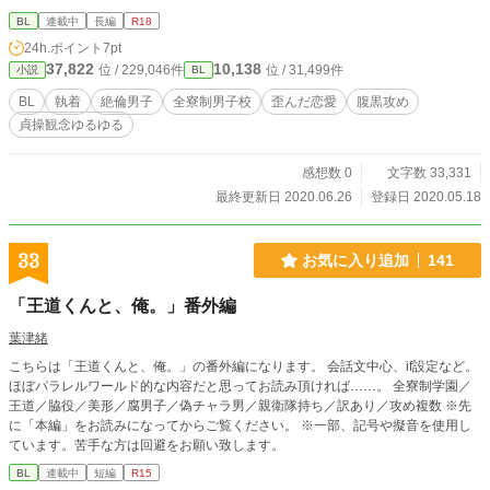
BL
連載中
長編
R18
24h.ポイント
7pt
37,822
10,138
位 / 229,046件
位 / 31,499件
小説
BL
BL
執着
絶倫男子
全寮制男子校
歪んだ恋愛
腹黒攻め
貞操観念ゆるゆる
感想数 0
文字数 33,331
最終更新日 2020.06.26
登録日 2020.05.18
33
お気に入り追加
141
「王道くんと、俺。」番外編
葉津緒
こちらは「王道くんと、俺。」の番外編になります。 会話文中心、if設定など。
ほぼパラレルワールド的な内容だと思ってお読み頂ければ……。 全寮制学園／
王道／脇役／美形／腐男子／偽チャラ男／親衛隊持ち／訳あり／攻め複数 ※先
に「本編」をお読みになってからご覧ください。 ※一部、記号や擬音を使用し
ています。苦手な方は回避をお願い致します。
BL
連載中
短編
R15