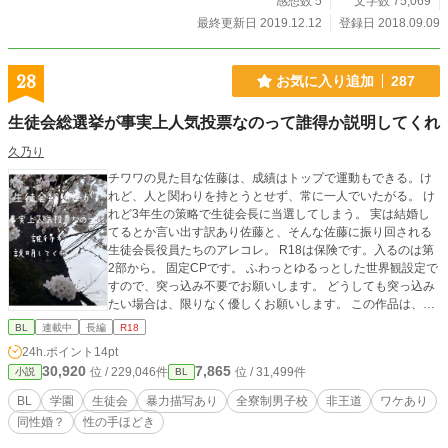
感想数 5
文字数 75,069
最終更新日 2019.12.12
登録日 2018.09.09
28
お気に入り追加
287
生徒会総選挙が事実上人気投票なのって誰得か説明してくれ
久乃り
チワワの見た目な佐藤は、成績はトップで運動もできる。け
れど、人と関わりを持とうとせず、常に一人でいたがる。 け
れど3年生の策略で生徒会長に当選してしまう。 実は結婚し
てるとか言い出す訳あり佐藤と、そんな佐藤に振り回される
生徒会長役員たちのアレコレ。 R18は保険です。入るのは第
2部から。 固定CPです。 ふわっとゆるっとした世界観設定で
すので、突っ込み不要でお願いします。 どうしても突っ込み
たい場合は、限りなく優しくお願いします。 この作品は、ム
ーンライトノベルズ 様にも掲載しております。
BL
連載中
長編
R18
24h.ポイント
14pt
30,920
7,865
位 / 229,046件
位 / 31,499件
小説
BL
BL
学園
生徒会
暴力描写あり
全寮制男子校
非王道
ワケあり
同性婚？
性の手ほどき