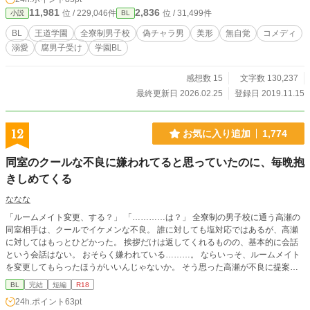
11,981
2,836
位 / 229,046件
位 / 31,499件
小説
BL
BL
王道学園
全寮制男子校
偽チャラ男
美形
無自覚
コメディ
溺愛
腐男子受け
学園BL
感想数 15
文字数 130,237
最終更新日 2026.02.25
登録日 2019.11.15
12
お気に入り追加
1,774
同室のクールな不良に嫌われてると思っていたのに、毎晩抱
きしめてくる
ななな
「ルームメイト変更、する？」 「…………は？」 全寮制の男子校に通う高瀬の
同室相手は、クールでイケメンな不良。 誰に対しても塩対応ではあるが、高瀬
に対してはもっとひどかった。 挨拶だけは返してくれるものの、基本的に会話
という会話はない。 おそらく嫌われている………。 ならいっそ、ルームメイト
を変更してもらったほうがいいんじゃないか。 そう思った高瀬が不良に提案し
てみると…？ 高瀬（受）微無自覚美人。読書と勉強が趣味。 津田（攻）素行不
BL
完結
短編
R18
良。喧嘩するタイプではない。ギャップの塊。 ※途中でR-18シーンが入りま
24h.ポイント
63pt
す。「※」マークをつけます。 ※王道設定ではありません。普通の男子校が全