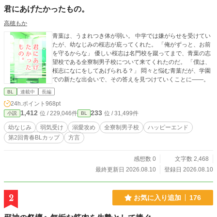
君にあげたかったもの。
高穂もか
青葉は、うまれつき体が弱い。 中学では嫌がらせを受けてい
たが、幼なじみの桜志が庇ってくれた。 「俺がずっと、お前
を守るからな」 優しい桜志は名門校を蹴ってまで、青葉の志
望校である全寮制男子校について来てくれたのだ。 「僕は、
桜志になにをしてあげられる？」 悶々と悩む青葉だが、学園
での新たな出会いで、その答えを見つけていくことに――。
BL
連載中
長編
24h.ポイント
968pt
1,412
233
位 / 229,046件
位 / 31,499件
小説
BL
幼なじみ
弱気受け
溺愛攻め
全寮制男子校
ハッピーエンド
第2回青春BLカップ
方言
感想数 0
文字数 2,468
最終更新日 2026.08.10
登録日 2026.08.10
2
お気に入り追加
176