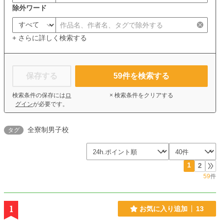
除外ワード
+ さらに詳しく検索する
保存する
59
件を検索する
検索条件の保存には
ロ
× 検索条件をクリアする
グイン
が必要です。
全寮制男子校
タグ
1
2
59
件
1
お気に入り追加
13