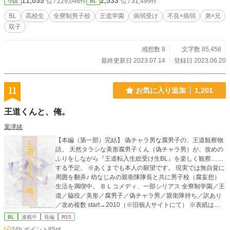
11,055
2,533
位 / 229,046件
位 / 31,499件
小説
BL
俺を助けてくれる。 そんな彼との出会いが、俺の運命を変えていくのだった。
＊＊＊ 相変わらず病弱受けが性癖な作者が、病弱な子が所謂BL王道学園に入っ
BL
高校生
全寮制男子校
王道学園
病弱受け
不良×病弱
弟×兄
たらどうなるかを妄想した結果の上の産物です。 カプは固定。双子の弟×兄要素
双子
ありますがあくまで添え物、メインは厄介な事情を抱えた不良×病弱です。 R18
は保険で付けているのでそのシーンはほぼ出てきません。
感想数 8
文字数 85,456
最終更新日 2023.07.14
登録日 2023.06.20
11
お気に入り追加
1,201
王道くんと、俺。
葉津緒
【本編（第一部）完結】 偽チャラ男な腐男子の、王道観察物
語。 天然タラシな美形腐男子くん（偽チャラ男）が、攻めの
ふりをしながら『王道転入生総受け生BL』を楽しく観察……
する予定。 ※あくまでも本人の願望です。 現実では無自覚に
周囲を翻弄♪ 幼なじみの親衛隊隊長と共に男子校（腐妄想）
生活を満喫中。 ＢＬコメディ、一部シリアス 全寮制学園／王
道／脇役／美形／腐男子／偽チャラ男／親衛隊持ち／訳あり
／攻め複数 start→2010（※旧個人サイトにて） ※表紙はか
んたん表紙メーカーさんです。
BL
連載中
長編
R15
24h.ポイント
85pt