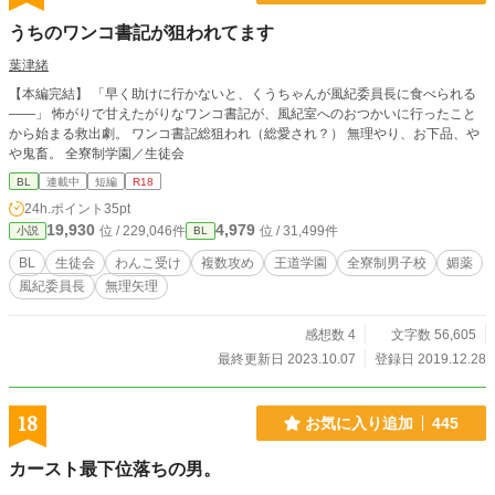
うちのワンコ書記が狙われてます
葉津緒
【本編完結】 「早く助けに行かないと、くうちゃんが風紀委員長に食べられる
――」 怖がりで甘えたがりなワンコ書記が、風紀室へのおつかいに行ったこと
から始まる救出劇。 ワンコ書記総狙われ（総愛され？） 無理やり、お下品、や
や鬼畜。 全寮制学園／生徒会
BL
連載中
短編
R18
24h.ポイント
35pt
19,930
4,979
位 / 229,046件
位 / 31,499件
小説
BL
BL
生徒会
わんこ受け
複数攻め
王道学園
全寮制男子校
媚薬
風紀委員長
無理矢理
感想数 4
文字数 56,605
最終更新日 2023.10.07
登録日 2019.12.28
18
お気に入り追加
445
カースト最下位落ちの男。