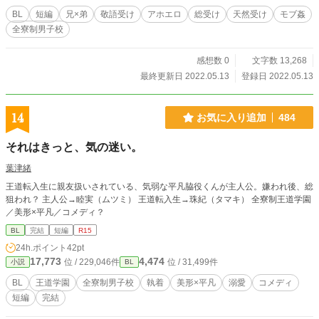
BL
短編
兄×弟
敬語受け
アホエロ
総受け
天然受け
モブ姦
全寮制男子校
感想数 0
文字数 13,268
最終更新日 2022.05.13
登録日 2022.05.13
14
お気に入り追加
484
それはきっと、気の迷い。
葉津緒
王道転入生に親友扱いされている、気弱な平凡脇役くんが主人公。嫌われ後、総
狙われ？ 主人公→睦実（ムツミ） 王道転入生→珠紀（タマキ） 全寮制王道学園
／美形×平凡／コメディ？
BL
完結
短編
R15
24h.ポイント
42pt
17,773
4,474
位 / 229,046件
位 / 31,499件
小説
BL
BL
王道学園
全寮制男子校
執着
美形×平凡
溺愛
コメディ
短編
完結