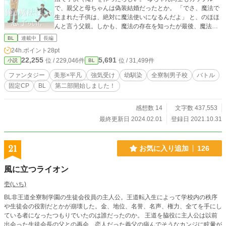
で、親父と母ちゃんは偽装結婚だったとか。 「でさ、魔法で
生まれた子供は、絶対に魔法使いになるんだよ」 と、のほほ
んと言う父親。しかも、魔法の存在を知ったが最後、魔法の
修業が義務付けられるらしい。 でも、魔法学園つったって、
BL
連載中
長編
俺は魔法なんて使えたことないわけで。 同じ境遇の親友のイ
24h.ポイント
28pt
ノリと、時生は「全寮制魔法学園」に転校することとなる。
22,255
5,691
位 / 229,046件
位 / 31,499件
小説
BL
「まー、俺はぁ。トキちゃんと一緒ならなんでもいいかな
ぁ」 「そおかあ？ お前ってマジ呑気だよなあ」 腹黒美形×
ファンタジー
美形×平凡
強気受け
幼馴染
全寮制男子校
バトル
強気平凡の幼馴染BLです♡ ※とても素敵な表紙は、小槻みし
固定CP
BL
第二部開始しました！
ろさんに頂きました(*^^*)
感想数 14
文字数 437,553
最終更新日 2024.02.01
登録日 2021.10.31
21
お気に入り追加
126
風に立つライオン
壱(いち)
BL非王道全寮制学園の生徒会役員の主人公。王道転入生によって学校内の秩序
や生徒会の役割だとかが崩壊した。金、地位、名誉、名声、権力、全てを手にし
ている者になったつもりでいたのは誰だったのか。 王道を脇役に主人公は以前
出会った生徒会長の父との再会、恋人だった義父の病んでそうなカンジに眩暈が