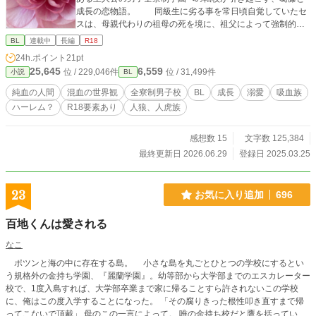
成長の恋物語。 同級生に劣る事を常日頃自覚していたセ
スは、母親代わりの祖母の死を境に、祖父によって強制的に
王都の全寮制の上級学校への転入を強いられてしまった。
BL
連載中
長編
R18
数年前に知らされた自分の生い立ちを消化出来ないまま、優
24h.ポイント
21pt
秀な学生ばかり集まるアリステ学園での生活に楽しみより不
25,645
6,559
位 / 229,046件
位 / 31,499件
小説
BL
安が付き纏うセス。 同室者も学園でも存在を誇示する吸血
族の学生だし、クラスメイトは皆自信に溢れた者達ばかり
純血の人間
混血の世界観
全寮制男子校
BL
成長
溺愛
吸血族
で、気後ればかりしているセス。 一方、冴えない転校生だ
ハーレム？
R18要素あり
人狼、人虎族
というのになぜか放って置けない純血に近い選ばれし学生ら
は、セスに振り回され始める。それはセスにも変化を生じさ
せて、純血の人間の“開き“が始まる…！
感想数 15
文字数 125,384
最終更新日 2026.06.29
登録日 2025.03.25
23
お気に入り追加
696
百地くんは愛される
なこ
ポツンと海の中に存在する島。 小さな島を丸ごとひとつの学校にするとい
う規格外の金持ち学園、『麗蘭学園』。幼等部から大学部までのエスカレーター
校で、1度入島すれば、大学部卒業まで家に帰ることすら許されないこの学校
に、俺はこの度入学することになった。 「その腐りきった根性叩き直すまで帰
ってこないで頂戴」 母のこの一言によって。 唯の金持ち校だと鷹を括っていた