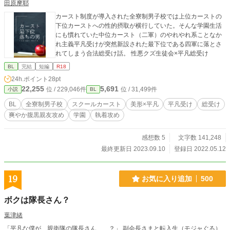
田原摩耶
カースト制度が導入された全寮制男子校では上位カーストの
下位カーストへの性的摂取が横行していた。そんな学園生活
にも慣れていた中位カースト（二軍）のやれやれ系ことなか
れ主義平凡受けが突然新設された最下位である四軍に落とさ
れてしまう合法総受け話。 性悪クズ生徒会×平凡総受け
BL
完結
短編
R18
24h.ポイント
28pt
22,255
5,691
位 / 229,046件
位 / 31,499件
小説
BL
BL
全寮制男子校
スクールカースト
美形×平凡
平凡受け
総受け
爽やか腹黒親友攻め
学園
執着攻め
感想数 5
文字数 141,248
最終更新日 2023.09.10
登録日 2022.05.12
19
お気に入り追加
500
ボクは隊長さん？
葉津緒
「平凡な僕が、親衛隊の隊長さん……？」 副会長さまと転入生（モジャぐる）