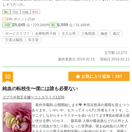
しそうだった。
BL
完結
短編
R15
24h.ポイント
21pt
25,645
6,559
位 / 229,046件
位 / 31,499件
小説
BL
ボーイズラブ？
全寮制男子校
主人公受
三角関係
極道
義父
王道は脇役
非王道
文字数 12,273
最終更新日 2016.02.16
登録日 2016.02.11
22
お気に入り追加
267
純血の転校生〜僕には誰も必要ない
コプラ＠貧乏令嬢〜コミカライズ12/26
新作学園BL公開開始します💖 🌟現在怒涛の展開を迎えつつ
あります。いやいや、セスってそっち⁉️と作者もドキドキ、ニ
ヤニヤしながらキャラクターを追いかけてます❣️攻め様達を捩
じ伏せる勢いのセス…。最高😆 人狼や吸血族などの人外と人
間との混血が当たり前になった世界線。望まぬ純血の人間で
ある主人公の男子全寮制学園への転校が引き起こす、葛藤と