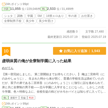
学園への入学を果たす。入学早々、彼の内に秘められた「ドM」の才能が開花。
24h.ポイント
99pt
厳格な調教師たちによる過酷な試練と、自身の心の奥底に眠る欲望に向き合う
11,055
2,533
位 / 229,046件
位 / 31,499件
小説
BL
日々が始まる。
ショタ
調教
学園
SM
18禁エロあり
年の差
お仕置き
全寮制男子校
美少年
美少年受け
感想数 0
文字数 27,480
最終更新日 2025.07.19
登録日 2025.07.19
10
お気に入り追加
1,543
虚弱体質の俺が全寮制学園に入った結果
めがてん
【第一部完結しました。 第二部開始までお待ちください。】 俺は二宮柊司（に
のみやしゅうじ）。 生まれた時から体が弱く、普通の学校生活は諦めていたの
だが、双子の弟である二宮祥吾（にのみやしょうご）に強引に話を進められて、
弟と共に全寮制の男子校――北斗学園に入学することになった。 しかしこの北
斗学園、色々特殊な上に、全校生徒の殆どがホモかバイとは知らずに入ってしま
った俺は、この学校の特殊な環境に否が応でも巻き込まれていくことになる。
BL
連載中
長編
R18
――そしてこの学園で出会った一人の男子生徒。 彼は学校内では多くの生徒か
24h.ポイント
99pt
ら恐れられている不良で、いつも一人で居た。 でも、彼はいつも困ったときに