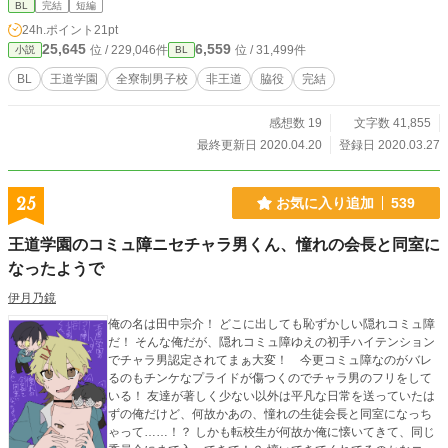
BL
完結
短編
24h.ポイント
21pt
25,645
6,559
位 / 229,046件
位 / 31,499件
小説
BL
BL
王道学園
全寮制男子校
非王道
脇役
完結
感想数 19
文字数 41,855
最終更新日 2020.04.20
登録日 2020.03.27
25
お気に入り追加
539
王道学園のコミュ障ニセチャラ男くん、憧れの会長と同室に
なったようで
伊月乃鏡
俺の名は田中宗介！ どこに出しても恥ずかしい隠れコミュ障
だ！ そんな俺だが、隠れコミュ障ゆえの初手ハイテンション
でチャラ男認定されてまぁ大変！ 今更コミュ障なのがバレ
るのもチンケなプライドが傷つくのでチャラ男のフリをして
いる！ 友達が著しく少ない以外は平凡な日常を送っていたは
ずの俺だけど、何故かあの、憧れの生徒会長と同室になっち
ゃって……！？ しかも転校生が何故か俺に懐いてきて、同じ