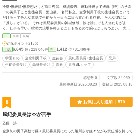
冷徹•無表情•無愛想だけど眉目秀麗、成績優秀、運動神経まで抜群（噂）の学園
一の美男子こと生徒会長・葉山凌。 名門私立、全寮制男子校の生徒会長という
だけあって色んな意味で生徒から一目も二目も置かれる存在。 そんな彼には
「推し」がいる。 それは風紀委員長の神城修哉。彼は誰にでも人当たりがよ
く、仕事も早い。喧嘩の現場を抑えることもあるので腕っぷしもつよい。 実は
生徒会長・葉山凌はコミュ症でビジュアルと家柄、風格だけでここまで上り詰め
BL
完結
長編
た、エセカリスマ。実際はメソメソ泣いてばかりなので、本物のカリスマに憧れ
24h.ポイント
213pt
ている。 終始彼の弟である生徒会補佐の観察記録調で語る、推し活と片思いの
6,645
1,412
位 / 229,046件
位 / 31,499件
小説
BL
間で揺れる青春恋模様。 本編完結。番外編（after story）でその後の話や過去話
などを描いてます。 （番外編、after storyで生徒会補佐✖️転校生有。可愛い美少
学園もの
全寮制男子校
生徒会
風紀委員長×生徒会長
兄弟
年✖️高身長爽やか男子の話です）
生徒会長受け
高身長受け
青春
青春BLカップ​
感想数 0
文字数 84,059
最終更新日 2025.08.23
登録日 2025.08.18
8
お気に入り追加
570
風紀委員長は××が苦手
乙藤 詩
全寮制の男子高校で嫌々風紀委員長になった姫川歩が嫌々ながら責任感を持って