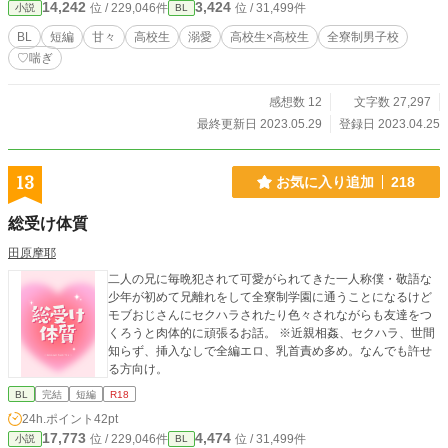
14,242
3,424
位 / 229,046件
位 / 31,499件
小説
BL
寮制なだけです。
BL
短編
甘々
高校生
溺愛
高校生×高校生
全寮制男子校
♡喘ぎ
感想数 12
文字数 27,297
最終更新日 2023.05.29
登録日 2023.04.25
13
お気に入り追加
218
総受け体質
田原摩耶
二人の兄に毎晩犯されて可愛がられてきた一人称僕・敬語な
少年が初めて兄離れをして全寮制学園に通うことになるけど
モブおじさんにセクハラされたり色々されながらも友達をつ
くろうと肉体的に頑張るお話。 ※近親相姦、セクハラ、世間
知らず、挿入なしで全編エロ、乳首責め多め。なんでも許せ
る方向け。
BL
完結
短編
R18
24h.ポイント
42pt
17,773
4,474
位 / 229,046件
位 / 31,499件
小説
BL