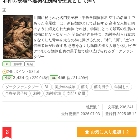
邪神の祭壇へ無垢な筋肉を生贄として捧ぐ
零
世間に秘された名門男子校・平坂学園体育科 空手の名選手で
あった高尾雄一は、新任教師として赴任する 高潔な人格と鋼
のように鍛えられた肉体 それは、学園にとって最高の生贄の
候補に他ならなかった 至高の筋肉を持つ、精神を削られ意志
をなくした青年を太古の神に捧げるため、“水”、“風”、“土”の
信奉者達が暗躍する 意志をなくし筋肉の操り人形と化した“デ
ク” 消える教師 山奥の男子校で繰り広げられるダークファン
タジー
BL
連載中
短編
24h.ポイント
582pt
2,424
456
位 / 229,046件
位 / 31,499件
小説
BL
ダークファンタジー
BL
美少年×成年
筋肉
筋肉男子
学園もの
全寮制男子校
邪神
精神崩壊
支配と従属
感想数 1
文字数 236,341
最終更新日 2026.07.03
登録日 2025.05.12
3
お気に入り追加
2