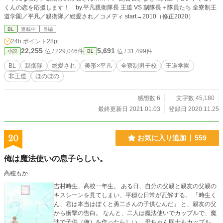
くんの恋を応援します！ by.平凡親衛隊長 王道 VS 副隊長＋隊員たち 全寮制王
道学園／平凡／親衛隊／総愛され／コメディ start→2010（修正2020）
BL
連載中
長編
24h.ポイント
28pt
22,255
5,691
位 / 229,046件
位 / 31,499件
小説
BL
BL
親衛隊
総愛され
美形×平凡
全寮制男子校
王道学園
非王道
ほのぼの
感想数 6
文字数 45,180
最終更新日 2021.01.03
登録日 2020.11.25
20
お気に入り追加
559
俺は魔法使いの息子らしい。
高穂もか
吉村時生、高校一年生。 ある日、自分の父親と親友の父親の
キスシーンを見てしまい、平穏な日常が瓦解する。 「時生く
ん、君は本当はぼくと勇二さんの子供なんだ」 と、親友の父
から衝撃の告白。 なんと、二人は魔法使いでカップルで、魔
法で子供（俺）を作ったらしい。 母ちゃん同士もカップル