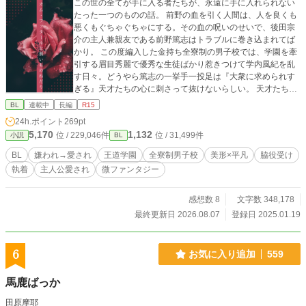
この世の全てが手に入る者たちが、永遠に手に入れられない
たった一つのものの話。 前野の血を引く人間は、人を良くも
悪くもぐちゃぐちゃにする。その血の呪いのせいで、後田宗
介の主人兼親友である前野篤志はトラブルに巻き込まれてば
かり。 この度編入した金持ち全寮制の男子校では、学園を牽
引する眉目秀麗で優秀な生徒ばかり惹きつけて学内風紀を乱
す日々。どうやら篤志の一挙手一投足は『大衆に求められす
ぎる』天才たちの心に刺さって抜けないらしい。 天才たちは
蟻の如く篤志に群がるし、それを快く思わない天才たちのフ
BL
連載中
長編
R15
ァンからはやっかみを買うし、でも主人は毎日能天気だし。
24h.ポイント
269pt
そんな主人を全てのものから護る為、今日も宗介は全方向に
5,170
1,132
位 / 229,046件
位 / 31,499件
小説
BL
噛み付きながら学生生活を奔走する。 これは、天才の影に隠
れたとるに足らない凡人が、凡人なりに走り続けて少しずつ
BL
嫌われ→愛され
王道学園
全寮制男子校
美形×平凡
脇役受け
認められ愛されていく話。 2025.10.30 第13回ＢＬ大賞に参
執着
主人公愛され
微ファンタジー
加しています。応援していただけると嬉しいです。 ※王道学
園の脇役受け。 ※主人公は従者の方です。 ※序盤は主人の方
が大勢に好かれています。 ※嫌われ(?)→愛されですが、全員
感想数 8
文字数 348,178
が従者を愛すわけではありません。 ※呪いとかが平然と存在
最終更新日 2026.08.07
登録日 2025.01.19
しているので若干ファンタジーです。 ※pixivでも掲載してい
ます。 色々と初めてなので、至らぬ点がありましたらご指摘
いただけますと幸いです。 いいねやコメントは頂けましたら
6
お気に入り追加
559
嬉しくて踊ります。
馬鹿ばっか
田原摩耶