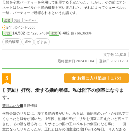
母姉を卒業パーティーを利用して断罪する予定だった。 しかし、その前にアン
ネットはシューベルから婚約破棄を言い渡された。 それによってシューベルも
一緒にパーティーで断罪されるというお話です。
恋愛
完結
ｼｮｰﾄｼｮｰﾄ
24h.ポイント
56pt
14,532
6,402
位 / 228,746件
位 / 66,363件
小説
恋愛
婚約破棄
虐め
ざまぁ
文字数 11,810
最終更新日 2024.01.04
登録日 2023.12.31
5
お気に入り追加
1,753
〖完結〗拝啓、愛する婚約者様。私は陛下の側室になりま
す。
藍川みいな
書籍情報
侯爵令嬢のリサには、愛する婚約者がいた。ある日、婚約者のカイトが戦地で亡
くなったと報せが届いた。 1年後、他国の王が、リサを側室に迎えたいと言って
きた。その話を断る為に、リサはこの国の王ロベルトの側室になる事に…… 側
室になったリサだったが、王妃とほかの側室達に虐げられる毎日。 そんなある