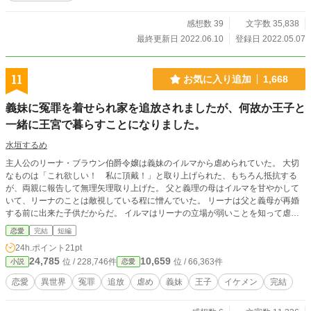
感想数 39
文字数 35,838
最終更新日 2022.06.10
登録日 2022.05.07
11
お気に入り追加
1,668
義妹に冤罪を着せられ家を追放されましたが、何故か王子と
一緒に王宮で暮らすことになりました。
水垣するめ
主人公のリーナ・ブラウン伯爵令嬢は義妹のイルマから虐められていた。 大切
なものは「これ欲しい！ 私に頂戴！」と取り上げられた、もちろん抵抗する
が、両親に報告して無理矢理取り上げた。 父と義理の母はイルマを甘やかして
いて、リーナのことは敵視している程に憎んでいた。 リーナは父と義母が再婚
する前に出来た子供だからだ。 イルマはリーナの立場が弱いことを知って虐め
ていた。 そして、イルマのリーナに対する虐めはヒートアップする。 ある日、
恋愛
完結
短編
イルマが「リーナに階段から落とされた！」と言い、目の前の階段から転げ落ち
24h.ポイント
21pt
た。 父と義母は慌てて駆け寄ってきて、リーナを激しく糾弾した。 リーナは弁
24,785
10,659
位 / 228,746件
位 / 66,363件
小説
恋愛
明するが、全く取り合われない。 そして、ついに父は「お前をこの家から追放
する！」と言い放った。 この家に嫌気がさしていたリーナは追放を受け入れ、
恋愛
異世界
冤罪
追放
虐め
義妹
王子
イケメン
完結
家から出ていく。 無一文で家から放り出されたリーナは一夜の宿を求めて自分
が通うサマーライト学園の図書館にある仮眠室へと向かう。 そして図書館へ入