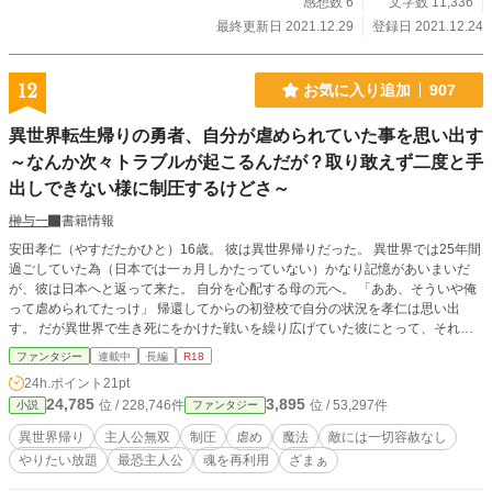
感想数 6
文字数 11,336
ると、ちょうど知り合いのウィル第一王子が本を読んでいた。 こんな深夜に学
園へやってきたリーナを不審に思ったウィルは質問する。 そしてリーナの状況
最終更新日 2021.12.29
登録日 2021.12.24
を聞くと、 「なら、王宮で暮らすか？」 と提案してきて……？
12
お気に入り追加
907
異世界転生帰りの勇者、自分が虐められていた事を思い出す
～なんか次々トラブルが起こるんだが？取り敢えず二度と手
出しできない様に制圧するけどさ～
榊与一
書籍情報
安田孝仁（やすだたかひと）16歳。 彼は異世界帰りだった。 異世界では25年間
過ごしていた為（日本では一ヵ月しかたっていない）かなり記憶があいまいだ
が、彼は日本へと返って来た。 自分を心配する母の元へ。 「ああ、そういや俺
って虐められてたっけ」 帰還してからの初登校で自分の状況を孝仁は思い出
す。 だが異世界で生き死にをかけた戦いを繰り広げていた彼にとって、それは
児戯に等しい内容だでしかない。 「一々相手するのも面倒だから、二度と手出
ファンタジー
連載中
長編
R18
ししてこない様制圧しとくか」 それは異世界帰りの彼にとって、赤子の手を捻
24h.ポイント
21pt
るよりも簡単な事だった。 だがいじめっ子共を制圧すると、何故か芋づる式に
24,785
3,895
位 / 228,746件
位 / 53,297件
小説
ファンタジー
ずるずるとロクデナシ共に絡まれる事に。 これは異世界帰りの安田孝仁が、法
を無視した理不尽な連中をそれ以上の理不尽で制圧して行く物語。
異世界帰り
主人公無双
制圧
虐め
魔法
敵には一切容赦なし
やりたい放題
最恐主人公
魂を再利用
ざまぁ