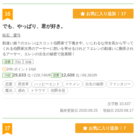
ながら本作の世界観に合う詳しい用語を知らず、間違った表
現も多いと思いますがそこは目瞑っていただけると有り難い
です。 ⚠R-18描写のある話には、※を付けます。
16
お気に入り追加
17
でも、やっぱり、君が好き。
松石 愛弓
勘違い娘？のエレンはスコット伯爵家で下働き中。いじわるな侍女長から守って
くれる伯爵家次男のアーサーに想いを寄せるけれど？エレンの勘違いに翻弄され
るアーサー。エレンの出生の秘密で急展開！
恋愛
完結
短編
24h.ポイント
14pt
29,633
12,608
位 / 228,746件
位 / 66,363件
小説
恋愛
恋愛
異世界
ハッピーエンド
イケメン
出生の秘密
ファンタジー
魔法
虐め
トラウマ
伯爵令息
文字数 10,437
最終更新日 2020.08.25
登録日 2020.08.17
17
お気に入り追加
7