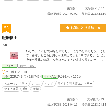
感想数 4
文字数 25,167
最終更新日 2024.01.01
登録日 2023.12.19
25
お気に入り追加
0
厭離穢土
k0n0
いじめ。 それは陰湿な行為であり、最悪の行為である。 そし
て一番怖いところは周りも便乗してしまう所である。 これは
少年の葛藤の物語。 少年はどのような未来を見るのか＿＿。
ライト文芸
連載中
短編
24h.ポイント
0pt
228,746
9,591
位 / 228,746件
位 / 9,591件
小説
ライト文芸
ヒューマンドラマ
いじめ
イジメ
ライト文芸大賞エントリー
ライト文芸
虐め
短編
感想数 0
文字数 2,783
最終更新日 2023.04.16
登録日 2023.04.14