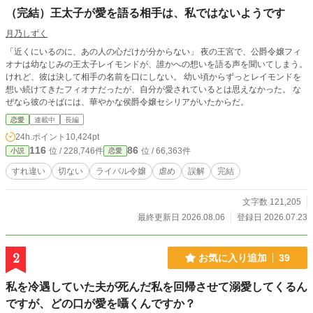
（完結）王太子が愛を語る相手は、私ではないようです
月乃しずく
「近くにいるのに、あの人の心だけが分からない」 夜の王宮で、公爵令嬢フィ
オナは幼なじみの王太子レイモンドが、誰かへの想いを語る声を聞いてしまう。
けれど、彼は決して相手の名前を口にしない。 幼い頃からずっとレイモンドを
想い続けてきたフィオナだったが、自分が愛されているとは思えなかった。 な
ぜなら彼のそばには、華やかな侯爵令嬢セシリアがいたからだ。
恋愛
連載中
長編
24h.ポイント
10,424pt
116
86
位 / 228,746件
位 / 66,363件
小説
恋愛
すれ違い
切ない
ライバル令嬢
虐め
誤解
完結
文字数 121,205
最終更新日 2026.08.06
登録日 2026.07.23
2
お気に入り追加
39
私を冷遇していた夫が死んだ私を回帰させて溺愛してくるん
ですが、どの口が愛を囁くんですか？