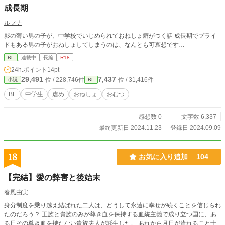
成長期
ルフナ
影の薄い男の子が、中学校でいじめられておねしょ癖がつく話 成長期でプライ
ドもある男の子がおねしょしてしまうのは、なんとも可哀想です…
BL
連載中
長編
R18
24h.ポイント
14pt
29,491
7,437
位 / 228,746件
位 / 31,416件
小説
BL
BL
中学生
虐め
おねしょ
おむつ
感想数 0
文字数 6,337
最終更新日 2024.11.23
登録日 2024.09.09
18
お気に入り追加
104
【完結】愛の弊害と後始末
春風由実
身分制度を乗り越え結ばれた二人は、どうして永遠に幸せが続くことを信じられ
たのだろう？ 王族と貴族のみが尊き血を保持する血統主義で成り立つ国に、あ
る日その尊き血を持たない貴族夫人が誕生した。 あれから月日が流れること十