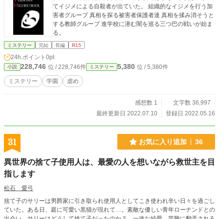
てイジメによる自殺者が出ていた。 組織的なイジメを行う加
害者グループ 真相を探る被害者保護者達 真相を揉み消そうと
する教師グループ 進学校に潜む闇を巡る三つ巴の戦いが始ま
る。
ミステリー
完結
長編
R15
24h.ポイント
0pt
228,746
5,380
位 / 228,746件
位 / 5,380件
小説
ミステリー
ミステリー
学園
虐め
感想数 1
文字数 36,997
最終更新日 2022.07.10
登録日 2022.05.16
31
お気に入り追加
36
異世界の捨て子使用人は、最愛の人を想いながら救世主を目
指します
松石 愛弓
捨て子のサリーは男爵家に引き取られ使用人としてこき使われ辛い日々を過ごし
ていた。ある日、庭に可愛い黒猫が現れて…。素敵な優しい青年ローナンドとの
出会い。サリーはどうして捨て子だったのか？ 一途な純愛。苦難に翻弄される