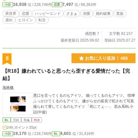
16,938
7,497
位 / 228,746件
位 / 66,363件
小説
恋愛
愛ハッピーエンド！」と自分に活を入れるが・・・。 でも、実際は好きだった
婚約者に捨てられる事も、異母妹たちの虐めもなかなか辛い・・・。本当に小説
異世界
恋愛
ハッピーエンド
ざまぁ
溺愛
婚約破棄
貴族
通りハッピーエンドなんて来るのか？不安になる日々。 せっかくヒロインに
虐め
ヒロイン
転生
転生したのに、物語通りに生きていくのは想像以上にしんどいです。 ※設定ゆ
るいです。
感想数 7
文字数 82,157
最終更新日 2025.09.02
登録日 2025.07.27
8
お気に入り追加
485
【R18】嫌われていると思ったら歪すぎる愛情だった【完
結】
海林檎
悪口を言ってくるのもアイツ。 煽ってくるのもアイツ。 喧嘩
ふっかけてくるのもアイツ。 嫌がらせの延長で犯されて写真
撮られて脅してくるのもアイツ 「死にてぇ····」 歪み系BL小
話(中篇)
BL
完結
長編
R18
24h.ポイント
35pt
19,170
4,601
位 / 228,746件
位 / 31,416件
小説
BL