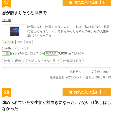
27
お気に入り追加
1
息が詰まりそうな世界で
汐音鬱
吃音の人も、吃音じゃない人も、これは、私の本心だ。 吃音
に苦しめられた日々、それらがもたらすものを、私の人生を
基に語ろうと思う。
現代文学
完結
短編
24h.ポイント
0pt
228,746
9,620
位 / 228,746件
位 / 9,620件
小説
現代文学
吃音
虐め
息が詰まりそうな世界で
吃音表現あり
感想数 0
文字数 2,592
最終更新日 2026.04.23
登録日 2026.04.23
28
お気に入り追加
0
虐められていた女生徒が前向きになった、だが、仕返しはし
なかった