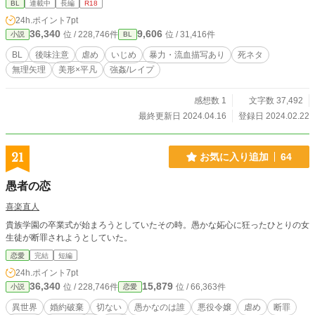
BL
連載中
長編
R18
24h.ポイント
7pt
36,340
9,606
位 / 228,746件
位 / 31,416件
小説
BL
BL
後味注意
虐め
いじめ
暴力・流血描写あり
死ネタ
無理矢理
美形×平凡
強姦/レイプ
感想数 1
文字数 37,492
最終更新日 2024.04.16
登録日 2024.02.22
21
お気に入り追加
64
愚者の恋
喜楽直人
貴族学園の卒業式が始まろうとしていたその時。愚かな妬心に狂ったひとりの女
生徒が断罪されようとしていた。
恋愛
完結
短編
24h.ポイント
7pt
36,340
15,879
位 / 228,746件
位 / 66,363件
小説
恋愛
異世界
婚約破棄
切ない
愚かなのは誰
悪役令嬢
虐め
断罪