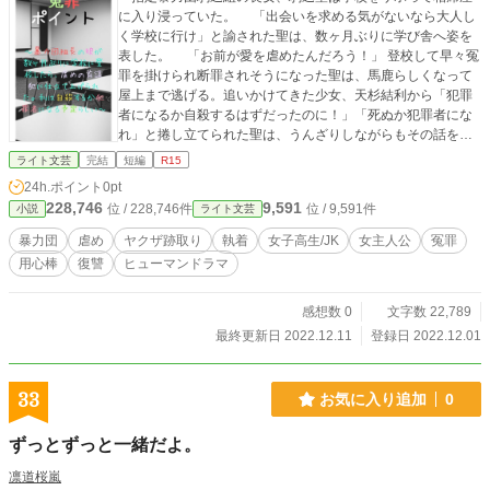
に入り浸っていた。 「出会いを求める気がないなら大人し
く学校に行け」と諭された聖は、数ヶ月ぶりに学び舎へ姿を
表した。 「お前が愛を虐めたんだろう！」 登校して早々冤
罪を掛けられ断罪されそうになった聖は、馬鹿らしくなって
屋上まで逃げる。追いかけてきた少女、天杉結利から「犯罪
者になるか自殺するはずだったのに！」「死ぬか犯罪者にな
れ」と捲し立てられた聖は、うんざりしながらもその話を否
定した。 敵対する指定暴力団米津組の跡取り息子である米
ライト文芸
完結
短編
R15
津宵は、聖の護衛をしながら、米津組への復讐を遂行する。
24h.ポイント
0pt
「おれは聖だけがいればいい」 聖に歪んだ愛を向ける宵
228,746
9,591
位 / 228,746件
位 / 9,591件
小説
ライト文芸
は、彼女を安全な場所に閉じ込めた。 宵のメンタルケアを
終えた聖が久しぶりに街へ繰り出せば、見知らぬ男にホテル
暴力団
虐め
ヤクザ跡取り
執着
女子高生/JK
女主人公
冤罪
へ誘われた。聖の名前と顔写真を出会い系に書き込んだなり
用心棒
復讐
ヒューマンドラマ
すましがいるらしい。 「冤罪ポイントが貯まったのにどう
して殺しに来ないの！？」聖に声を掛けてきた結利は、ナイ
フで自らを傷つけて冤罪をなすりつけようとするが…？ ＊
感想数 0
文字数 22,789
指定暴力団組長の息子と娘目的の為に親殺しを達成したはず
最終更新日 2022.12.11
登録日 2022.12.01
だったのに殺害しなければならない人間が増えて苦悩する男×
夜の街にしか居場所のない、極道の妻になる気にもならない
女 「溺愛ネクストオールディーズ」来世の話 全11話 完結
33
お気に入り追加
0
後編宵の話は数カ月後別途更新予定
ずっとずっと一緒だよ。
凛道桜嵐