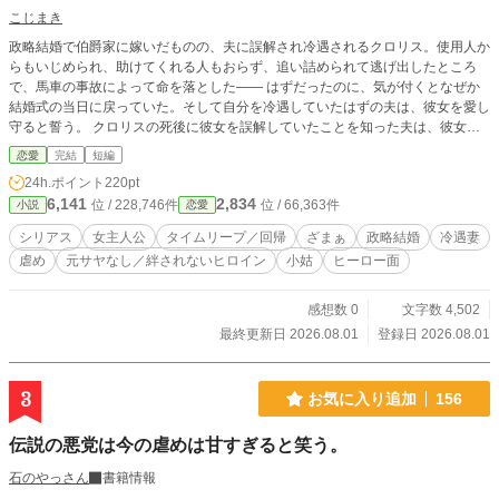
こじまき
政略結婚で伯爵家に嫁いだものの、夫に誤解され冷遇されるクロリス。使用人か
らもいじめられ、助けてくれる人もおらず、追い詰められて逃げ出したところ
で、馬車の事故によって命を落とした―― はずだったのに、気が付くとなぜか
結婚式の当日に戻っていた。そして自分を冷遇していたはずの夫は、彼女を愛し
守ると誓う。 クロリスの死後に彼女を誤解していたことを知った夫は、彼女と
やり直そうと、彼女と自分の魂を過去に戻していたのだった。 「私が君の忠実
恋愛
完結
短編
な騎士になる。君が傷つかないように、私が守るから」 ――一体、どの口がお
24h.ポイント
220pt
っしゃるの？ ※小説家になろうにも投稿しています
6,141
2,834
位 / 228,746件
位 / 66,363件
小説
恋愛
シリアス
女主人公
タイムリープ／回帰
ざまぁ
政略結婚
冷遇妻
虐め
元サヤなし／絆されないヒロイン
小姑
ヒーロー面
感想数 0
文字数 4,502
最終更新日 2026.08.01
登録日 2026.08.01
3
お気に入り追加
156
伝説の悪党は今の虐めは甘すぎると笑う。
石のやっさん
書籍情報