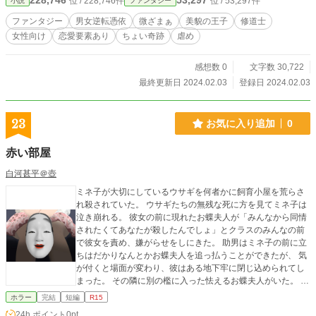
228,746
53,297
位 / 228,746件
位 / 53,297件
小説
ファンタジー
ファンタジー
男女逆転憑依
微ざまぁ
美貌の王子
修道士
女性向け
恋愛要素あり
ちょい奇跡
虐め
感想数 0
文字数 30,722
最終更新日 2024.02.03
登録日 2024.02.03
23
お気に入り追加
0
赤い部屋
白河甚平＠壺
ミネ子が大切にしているウサギを何者かに飼育小屋を荒らさ
れ殺されていた。 ウサギたちの無残な死に方を見てミネ子は
泣き崩れる。 彼女の前に現れたお蝶夫人が「みんなから同情
されたくてあなたが殺したんでしょ」とクラスのみんなの前
で彼女を責め、嫌がらせをしにきた。 助男はミネ子の前に立
ちはだかりなんとかお蝶夫人を追っ払うことができたが、 気
が付くと場面が変わり、彼はある地下牢に閉じ込められてし
まった。 その隣に別の檻に入った怯えるお蝶夫人がいた。 そ
こに忍び寄るのは、お腹を空かせて狂人になったミネ子だっ
ホラー
完結
短編
R15
た。 助男は震えながら凄まじい光景を目の当たりにする…。
24h.ポイント
0pt