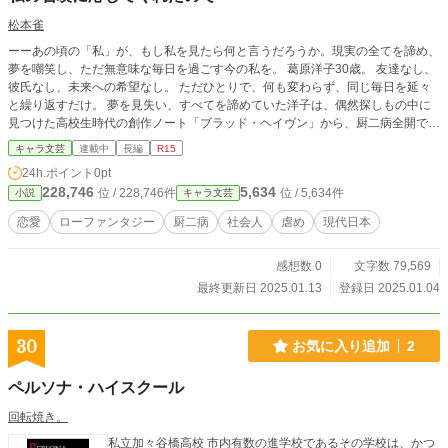
松本雀
ーーあの頃の「私」が、もし私を見たら何と言うだろうか。現実の全てを諦め、
夢を嘲笑し、ただ無意味な毎日を過ごす今の私を。 葛原洋子30歳。 友達なし、
彼氏なし、未来への希望なし。 ただひとりで、何も変わらず、同じ毎日を延々
と繰り返すだけ。 夢を見失い、すべてを諦めていた洋子は、偶然探しもの中に
見つけた高校生時代の創作ノート「ブラッド・ヘイヴン」から、厨二病全開で創
り上げたオリジナルキャラクター「堕天の殺戮者:キリアン・フランベルジュ・
キャラ文芸
連載中
長編
R15
ブラッドレイ」を召喚してしまう。 現実離れしたキリアンの存在に戸惑いなが
24h.ポイント
0pt
らも、洋子は彼との生活やトラブルに立ち向かう中で、忘れかけていた“自分の
228,746
5,634
位 / 228,746件
位 / 5,634件
小説
キャラ文芸
好き”や“夢”に再び目を向けるようになる。 過去の自分と向き合いながら、洋子
は少しずつ“自分らしさ”を取り戻していく。 ーーこれは少し不器用な葛原洋子
恋愛
ローファンタジー
厨二病
社会人
虐め
現代日本
の、再生の物語。
感想数 0
文字数 79,569
最終更新日 2025.01.13
登録日 2025.01.04
30
お気に入り追加
2
ペルソナ・ハイスクール
回転焼き。
私立加々谷橋高校 市内有数の進学校であるその学校は、かつ