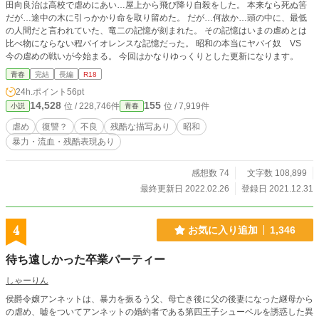
田向良治は高校で虐めにあい…屋上から飛び降り自殺をした。 本来なら死ぬ筈
だが…途中の木に引っかかり命を取り留めた。 だが…何故か…頭の中に、最低
の人間だと言われていた、竜二の記憶が刻まれた。 その記憶はいまの虐めとは
比べ物にならない程バイオレンスな記憶だった。 昭和の本当にヤバイ奴 VS
今の虐めの戦いが今始まる。 今回はかなりゆっくりとした更新になります。
青春
完結
長編
R18
24h.ポイント
56pt
14,528
155
位 / 228,746件
位 / 7,919件
小説
青春
虐め
復讐？
不良
残酷な描写あり
昭和
暴力・流血・残酷表現あり
感想数 74
文字数 108,899
最終更新日 2022.02.26
登録日 2021.12.31
4
お気に入り追加
1,346
待ち遠しかった卒業パーティー
しゃーりん
侯爵令嬢アンネットは、暴力を振るう父、母亡き後に父の後妻になった継母から
の虐め、嘘をついてアンネットの婚約者である第四王子シューベルを誘惑した異