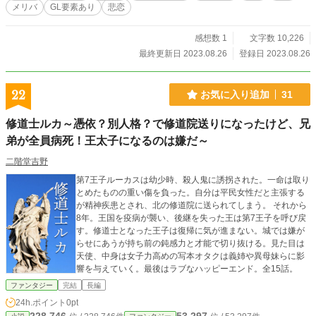
メリバ
GL要素あり
悲恋
感想数 1
文字数 10,226
最終更新日 2023.08.26
登録日 2023.08.26
22
お気に入り追加
31
修道士ルカ～憑依？別人格？で修道院送りになったけど、兄
弟が全員病死！王太子になるのは嫌だ～
二階堂吉野
第7王子ルーカスは幼少時、殺人鬼に誘拐された。一命は取り
とめたものの重い傷を負った。自分は平民女性だと主張する
が精神疾患とされ、北の修道院に送られてしまう。 それから
8年。王国を疫病が襲い、後継を失った王は第7王子を呼び戻
す。修道士となった王子は復帰に気が進まない。城では嫌が
らせにあうが持ち前の鈍感力と才能で切り抜ける。見た目は
天使、中身は女子力高めの写本オタクは義姉や異母妹らに影
響を与えていく。最後はラブなハッピーエンド。全15話。
ファンタジー
完結
長編
24h.ポイント
0pt