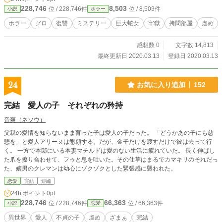
228,746
8,503
位 / 228,746件
位 / 8,503件
小説
ホラー
ホラー
グロ
復讐
ミステリー
巨大蛇女
牢獄
拷問部屋
虐め
感想数 0
文字数 14,813
最終更新日 2020.03.13
登録日 2020.03.13
24
お気に入り追加
152
完結 愛人の子 それぞれの矜持
音爽（ネソウ）
父親の愛情を知らないまま育った子は愛人の子だった。 「どうかあの子にも慈
悲を」と愛人アリーヌは懇願する。だが、金子だけを渡すだけで彼は去って行
く。 一方で本邸にいる本妻マチルドは愛のない生活に疲れていた。 長く伸ばし
た爪を擦り合わせて、フゥと息を吐いた。その仕草はまるでカマキリのそれだっ
た、嫡男のクレマンは幼心にゾクゾクとした緊張感に襲われた。
恋愛
完結
短編
24h.ポイント
0pt
228,746
66,363
位 / 228,746件
位 / 66,363件
小説
恋愛
異世界
愛人
不貞の子
虐め
ざまぁ
完結