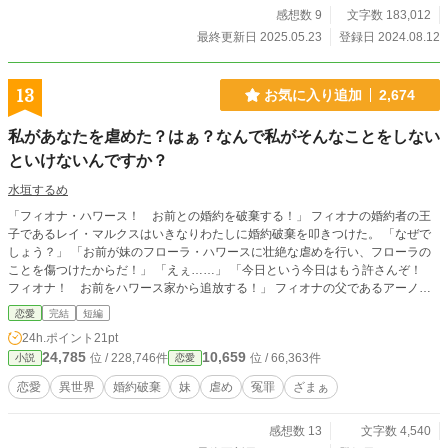
感想数 9
文字数 183,012
最終更新日 2025.05.23
登録日 2024.08.12
13
お気に入り追加
2,674
私があなたを虐めた？はぁ？なんで私がそんなことをしない
といけないんですか？
水垣するめ
「フィオナ・ハワース！ お前との婚約を破棄する！」 フィオナの婚約者の王
子であるレイ・マルクスはいきなりわたしに婚約破棄を叩きつけた。 「なぜで
しょう？」 「お前が妹のフローラ・ハワースに壮絶な虐めを行い、フローラの
ことを傷つけたからだ！」 「えぇ……」 「今日という今日はもう許さんぞ！
フィオナ！ お前をハワース家から追放する！」 フィオナの父であるアーノル
ドもフィオナに向かって怒鳴りつける。 「レイ様！ お父様！ うっ……！
恋愛
完結
短編
私なんかのために、ありがとうございます……！」 妹のフローラはわざとらし
24h.ポイント
21pt
く目元の涙を拭い、レイと父に感謝している。 そしてちらりとフィオナを見る
24,785
10,659
位 / 228,746件
位 / 66,363件
小説
恋愛
と、いつも私にする意地悪な笑顔を浮かべた。 全ては妹のフローラが仕組んだ
ことだった。 いつもフィオナのものを奪ったり、私に嫌がらせをしたりしてい
恋愛
異世界
婚約破棄
妹
虐め
冤罪
ざまぁ
たが、ついに家から追放するつもりらしい。 フローラは昔から人身掌握に長け
ていた。 そうしてこんな風に取り巻きや味方を作ってフィオナに嫌がらせばか
感想数 13
文字数 4,540
りしていた。 エスカレートしたフィオナへの虐めはついにここまで来たらし