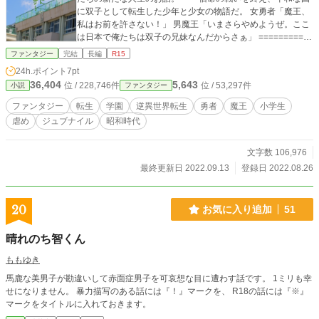
に双子として転生した少年と少女の物語だ。 女勇者「魔王、
私はお前を許さない！」 男魔王「いまさらやめようぜ。ここ
は日本で俺たちは双子の兄妹なんだからさぁ」 ===========
=========== 戦いしか知らない魔王と勇者が、平和な日本で
ファンタジー
完結
長編
R15
家族として暮らすお話。 異世界”から”日本”へ”の『異世界転生
24h.ポイント
7pt
（逆異世界転生）』になります。 ※物語の構造上『プロロー
36,404
5,643
位 / 228,746件
位 / 53,297件
小説
ファンタジー
グ』の舞台は異世界ですが、本編の舞台は昭和６０年代の日
本です。 ※本編中に時々挿入されている【♪昭和６０年代豆
ファンタジー
転生
学園
逆異世界転生
勇者
魔王
小学生
知識♪】ですが、基本的には『諸説ある』ことが多く、あくま
虐め
ジュブナイル
昭和時代
でも著者の解釈です。詳細は各自で調べてください。 ※カク
ヨムにも掲載しています。 https://kakuyomu.jp/works/168171
39557660613987
文字数 106,976
最終更新日 2022.09.13
登録日 2022.08.26
20
お気に入り追加
51
晴れのち智くん
ももゆき
馬鹿な美男子が勘違いして赤面症男子を可哀想な目に遭わす話です。 1ミリも幸
せになりません。 暴力描写のある話には『！』マークを、 R18の話には『※』
マークをタイトルに入れておきます。