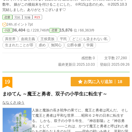
数年。 娘がこの後始末を付けることにした。 ※R15は念のため。 ※2025.10.3
完結しました。ありがとうございます♡
恋愛
完結
短編
R15
24h.ポイント
7pt
36,404
15,876
位 / 228,746件
位 / 66,363件
小説
恋愛
異世界
血統主義
王侯貴族
平民
どこにも染まれない私
生まれたことが罪
虐め
無関心
公爵令嬢
学園
感想数 0
文字数 27,280
最終更新日 2025.10.03
登録日 2025.09.26
19
お気に入り追加
18
まゆてん ～魔王と勇者、双子の小学生に転生す～
ななくさ ゆう
人族と魔族の長き戦争の果てに、魔王と勇者は死んだ。 そし
て魔王と勇者は平和な世界……昭和６２年の日本に転生す
る。 しかも、双子の小学５年生、『神谷影陽』と『神谷勇
美』として…… ――これは、かつて魔王と勇者と呼ばれた者
たちの新たな人生のお話。 ――宿命の戦いを終え、平和な国