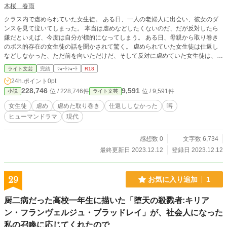
木桜 春雨
クラス内で虐められていた女生徒。 ある日、一人の老婦人に出会い、彼女のダ
ンスを見て泣いてしまった。 本当は虐めなどしたくないのだ、だが反対したら
嫌だといえば、今度は自分が標的になってしまう。 ある日、母親から取り巻き
のボス的存在の女生徒の話を聞かされて驚く。 虐められていた女生徒は仕返し
などしなかった、ただ前を向いただけだ、そして反対に虐めていた女生徒は、中
の良かった男子生徒は。
ライト文芸
完結
ｼｮｰﾄｼｮｰﾄ
R18
24h.ポイント
0pt
228,746
9,591
位 / 228,746件
位 / 9,591件
小説
ライト文芸
女生徒
虐め
虐めた取り巻き
仕返ししなかった
噂
ヒューマンドラマ
現代
感想数 0
文字数 6,734
最終更新日 2023.12.12
登録日 2023.12.12
29
お気に入り追加
1
厨二病だった高校一年生に描いた「堕天の殺戮者:キリア
ン・フランヴェルジュ・ブラッドレイ」が、社会人になった
私の召喚に応じてくれたので