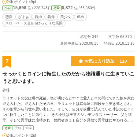
24h.ポイント
49pt
15,696
6,872
位 / 228,746件
位 / 66,363件
小説
恋愛
恋愛
ざまぁ
義姉
義母
美少女
虐め
スローペース更新&ゆっくりな展開
感想数 342
文字数 68,370
最終更新日 2020.08.15
登録日 2018.11.18
7
お気に入り追加
110
せっかくヒロインに転生したのだから物語通りに生きていこ
うと思います。
夢呼
ラリエットの父は母の死後、喪が明けるとすぐに愛人とその間にできた娘を家に
迎え入れた。迎え入れたその日、ラリエットは異母妹に階段から突き落とされ、
その衝撃から前世を思い出した。そして、自分が前世で読んでいた小説のヒロイ
ンに転生したことに気付く。 その小説は王道のシンデレラストーリー。父と継
母、そして異母妹に虐待され、婚約者さえも自分を見捨て異母妹に奪われる。終
いには、「醜く冷徹」と悪評高い侯爵家の令息に売られるように嫁に出されてし
恋愛
完結
短編
まうが、実際は醜いどころか男前だった侯爵令息に溺愛されるという内容だ。
24h.ポイント
42pt
結末を知っているラリエットは、「虐めも虐待も耐えてみせる！ 待ってて、溺