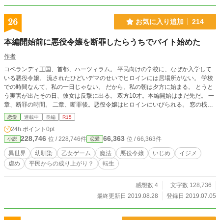
26
お気に入り追加
214
本編開始前に悪役令嬢を断罪したらうちでバイト始めた
作者
コペランディ王国、首都、ハーツィラム。 平民向けの学校に、なぜか入学して
いる悪役令嬢。 流されたひどいデマのせいでヒロインには居場所がない。 学校
での時間なんて、私の一日じゃない。 だから、私の朝は夕方に始まる。 とうと
う実害が出たその日、彼女は反撃に出る。 双方10才。本編開始はまだ先だ。 一
章、断罪の時間。 二章、断罪後。悪役令嬢はヒロインにいびられる。 窓の桟に
指を這わせるな！ふってするなふって！ 三章、実行犯の視点。謝らせてももら
恋愛
連載中
長編
R15
えないわんわん君。 四章、傍観者側の視点。 ざまぁはありますが、二章以降で
24h.ポイント
0pt
反省する過程も書いてます。本当の悪役は、五章か六章くらいにならないと出な
228,746
66,363
位 / 228,746件
位 / 66,363件
小説
恋愛
い予定。 7.14改題しました。 旧題・本編開始前に悪役令嬢を断罪します 小説家
になろう様で書いた短編を、連載形式にして追記して書いています。
異世界
幼馴染
乙女ゲーム
魔法
悪役令嬢
いじめ
イジメ
虐め
平民からの成り上がり？
転生
感想数 4
文字数 128,736
最終更新日 2019.08.28
登録日 2019.07.05