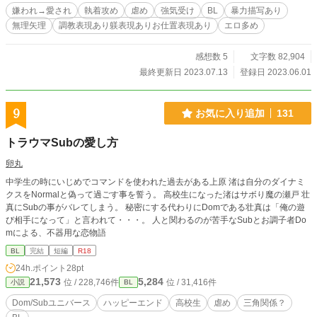
嫌われ→愛され
執着攻め
虐め
強気受け
BL
暴力描写あり
無理矢理
調教表現あり躾表現ありお仕置表現あり
エロ多め
感想数 5
文字数 82,904
最終更新日 2023.07.13
登録日 2023.06.01
9
お気に入り追加
131
トラウマSubの愛し方
卵丸
中学生の時にいじめでコマンドを使われた過去がある上原 渚は自分のダイナミ
クスをNormalと偽って過ごす事を誓う。 高校生になった渚はサボり魔の瀬戸 壮
真にSubの事がバレてしまう。 秘密にする代わりにDomである壮真は「俺の遊
び相手になって」と言われて・・・。 人と関わるのが苦手なSubとお調子者Do
mによる、不器用な恋物語
BL
完結
短編
R18
24h.ポイント
28pt
21,573
5,284
位 / 228,746件
位 / 31,416件
小説
BL
Dom/Subユニバース
ハッピーエンド
高校生
虐め
三角関係？