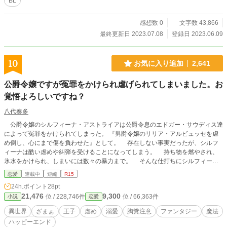
BL
感想数 0
文字数 43,866
最終更新日 2023.07.08
登録日 2023.06.09
10
お気に入り追加
2,641
公爵令嬢ですが冤罪をかけられ虐げられてしまいました。お
覚悟よろしいですね？
八代奏多
公爵令嬢のシルフィーナ・アストライアは公爵令息のエドガー・サウディス達
によって冤罪をかけられてしまった。 『男爵令嬢のリリア・アルビュッセを虐
め倒し、心にまで傷を負わせた』として。 存在しない事実だったが、シルフ
ィーナは酷い虐めや糾弾を受けることになってしまう。 持ち物を燃やされ、
氷水をかけられ、しまいには数々の暴力まで。 そんな仕打ちにシルフィーナ
が耐えられるはずがなく……。 虐めて申し訳ない？ 数々の仕打ちの報いは、し
恋愛
連載中
短編
R15
っかり受けていただきます ※設定はゆるめです。 ※暴力描写があります。 ※感
24h.ポイント
28pt
想欄でネタバレ含むのチェックを忘れたりする残念な作者ですのでご了承くださ
21,476
9,300
位 / 228,746件
位 / 66,363件
小説
恋愛
い。
異世界
ざまぁ
王子
虐め
溺愛
胸糞注意
ファンタジー
魔法
ハッピーエンド