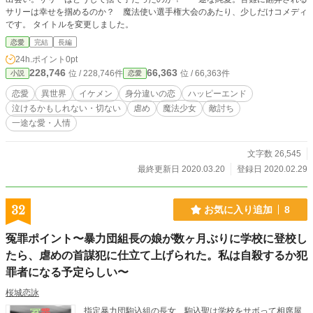
サリーは幸せを掴めるのか？ 魔法使い選手権大会のあたり、少しだけコメディ
です。 タイトルを変更しました。
恋愛
完結
長編
24h.ポイント
0pt
228,746
66,363
位 / 228,746件
位 / 66,363件
小説
恋愛
恋愛
異世界
イケメン
身分違いの恋
ハッピーエンド
泣けるかもしれない・切ない
虐め
魔法少女
敵討ち
一途な愛・人情
文字数 26,545
最終更新日 2020.03.20
登録日 2020.02.29
32
お気に入り追加
8
冤罪ポイント〜暴力団組長の娘が数ヶ月ぶりに学校に登校し
たら、虐めの首謀犯に仕立て上げられた。私は自殺するか犯
罪者になる予定らしい〜
桜城恋詠
指定暴力団駒込組の長女、駒込聖は学校をサボって相席屋