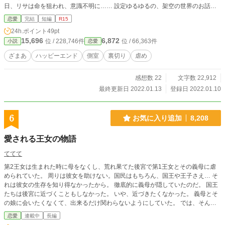
日、リサは命を狙われ、意識不明に…… 設定ゆるゆるの、架空の世界のお話で
す。 残酷な描写があるので、R15になっています。 全15話で完結になります。
恋愛
完結
短編
R15
24h.ポイント
49pt
15,696
6,872
位 / 228,746件
位 / 66,363件
小説
恋愛
ざまあ
ハッピーエンド
側室
裏切り
虐め
感想数 22
文字数 22,912
最終更新日 2022.01.13
登録日 2022.01.10
6
お気に入り追加
8,208
愛される王女の物語
ててて
第2王女は生まれた時に母をなくし、荒れ果てた後宮で第1王女とその義母に虐
められていた。 周りは彼女を助けない。国民はもちろん、国王や王子さえ… そ
れは彼女の生存を知り得なかったから。 徹底的に義母が隠していたのだ。 国王
たちは後宮に近づくこともしなかった。 いや、近づきたくなかった。 義母とそ
の娘に会いたくなくて、出来るだけ関わらないようにしていた。 では、そんな
中で育った誰も知らない第2王女を偶然に出会い見つけたら…？ 第1章→家族愛
恋愛
連載中
長編
第2章→学園