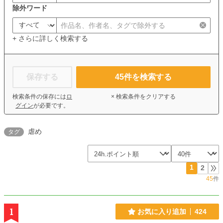
除外ワード
+ さらに詳しく検索する
保存する
45
件を検索する
検索条件の保存には
ロ
× 検索条件をクリアする
グイン
が必要です。
虐め
タグ
1
2
45
件
1
お気に入り追加
424