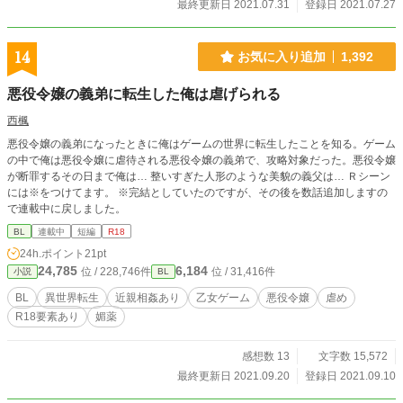
い。 フィオナはため息をついた。 もうフローラの嘘に翻弄されるのはうんざり
最終更新日 2021.07.31
登録日 2021.07.27
だった。 だからフィオナは決意する。 今までフローラに虐められていた分、今
度はこちらからやり返そうと。 「今まで散々私のことを虐めてきたんですか
ら、今度はこちらからやり返しても問題ないですよね？」
14
お気に入り追加
1,392
悪役令嬢の義弟に転生した俺は虐げられる
西楓
悪役令嬢の義弟になったときに俺はゲームの世界に転生したことを知る。ゲーム
の中で俺は悪役令嬢に虐待される悪役令嬢の義弟で、攻略対象だった。悪役令嬢
が断罪するその日まで俺は… 整いすぎた人形のような美貌の義父は… Ｒシーン
には※をつけてます。 ※完結としていたのですが、その後を数話追加しますの
で連載中に戻しました。
BL
連載中
短編
R18
24h.ポイント
21pt
24,785
6,184
位 / 228,746件
位 / 31,416件
小説
BL
BL
異世界転生
近親相姦あり
乙女ゲーム
悪役令嬢
虐め
R18要素あり
媚薬
感想数 13
文字数 15,572
最終更新日 2021.09.20
登録日 2021.09.10