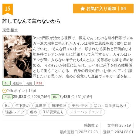
15
お気に入り追加
94
許してなんて言わないから
東雲 椏水
3つの門派が治める世界で、孤児であったのを弱小門派ヴォル
ガー派の宗主に拾われたカイルは宗主に恩義を感じ修行に励
んでいた。 そんな日々の中で、類まれなる美貌と圧倒的な才
能を持つシアンが新たに門弟として入門するが、カイルはシ
アンが気に入らない弟子たち4人と共に劣等感から彼を虐め始
める。 その行いが師匠に知られ、カイルは弟子を辞め雑用係
として働くことになる。 自身の過去の行いを悔いシアンに謝
罪したいと思うが、虐めが発覚した直後ヴォルガー派を抜け
た彼が何処にいるのか分からず、その願いは8年経った今も叶
BL
連載中
長編
R18
わずいる。 そんな中、三大門派の均衡が崩れる大事件が起こ
24h.ポイント
14pt
り中立を保ってきたヴォルガー派も今回ばかりはと三大門派
29,633
7,439
位 / 228,746件
位 / 31,416件
小説
BL
の1つ、イーシュ派の傘下に入ることを決める。 申し出の翌
日にイーシュ派宗主と会合できることになり、期待をふくら
BL
年下攻め
異世界
無理矢理
美形×平凡
暴力・流血描写あり
ませる師匠とカイルであったが、なんと会合にやってきたイ
強姦/レイプ
虐め
R18要素あり
メリーバッドエンド
ーシュ派宗主はかつてヴォルガー派の門弟であったシアンだ
った。 ●元いじめられっ子 美形攻め (17歳) ✕元いじめっ子 平
凡受け (20歳) ⚠無理矢理、暴力表現を含みますので、地雷回
感想数 2
文字数 23,719
避のため必ずタグ確認をよろしくお願いします。 ⚠恥ずかし
最終更新日 2025.07.28
登録日 2024.08.01