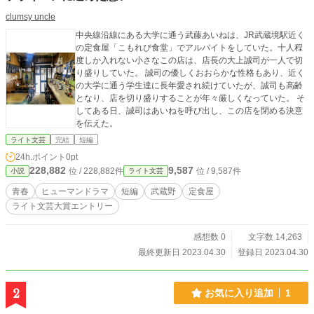
clumsy uncle
中央線沿線にある大学に通う武藤あいねは、JR武蔵境駅近く
の定食屋「こもれび食堂」でアルバイトをしていた。十人程
度しか入れない小さなこの店は、店長の大上誠司が一人で切
り盛りしていた。 誠司の優しくおおらかな性格もあり、近く
の大学に通う学生達に長年愛され続けていたが、誠司も高齢
となり、店を切り盛りすることが年々厳しくなっていた。 そ
してある日、誠司はあいねを呼び出し、この店を閉める決意
を伝えた。
ライト文芸
完結
短編
24h.ポイント
0pt
228,882
9,587
位 / 228,882件
位 / 9,587件
小説
ライト文芸
青春
ヒューマンドラマ
短編
武蔵野
定食屋
ライト文芸大賞エントリー
感想数 0
文字数 14,263
最終更新日 2023.04.30
登録日 2023.04.30
2
お気に入り追加
1