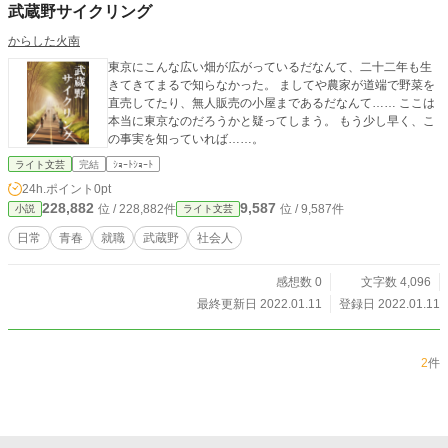
武蔵野サイクリング
からした火南
東京にこんな広い畑が広がっているだなんて、二十二年も生
きてきてまるで知らなかった。 ましてや農家が道端で野菜を
直売してたり、無人販売の小屋まであるだなんて…… ここは
本当に東京なのだろうかと疑ってしまう。 もう少し早く、こ
の事実を知っていれば……。
ライト文芸
完結
ｼｮｰﾄｼｮｰﾄ
24h.ポイント
0pt
228,882
9,587
位 / 228,882件
位 / 9,587件
小説
ライト文芸
日常
青春
就職
武蔵野
社会人
感想数 0
文字数 4,096
最終更新日 2022.01.11
登録日 2022.01.11
2
件