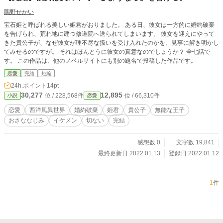
隅野せかい
宝石姫と呼ばれる美しい姫君がおりました。 ある日、彼女は一方的に婚約破棄
を告げられ、荒れ地に建つ修道院へ送られてしまいます。 彼女を迎えにやって
きた貴公子が、なぜ彼女が理不尽な扱いを受け入れたのかを、見事に解き明かし
てみせるのですが。 それはほんとうに彼女の真意なのでしょうか？ 全七話で
す。 この作品は、他のノベルサイトにも別の題名で投稿した作品です。
恋愛
完結
短編
24h.ポイント
14pt
30,277
12,895
位 / 228,568件
位 / 66,310件
小説
恋愛
恋愛
西洋風異世界
婚約破棄
姫君
貴公子
無能な王子
おさななじみ
イケメン
切ない
完結
感想数 0
文字数 19,841
最終更新日 2022.01.13
登録日 2022.01.12
1
件