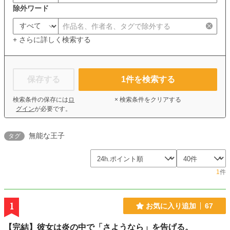
除外ワード
+ さらに詳しく検索する
保存する
1
件を検索する
検索条件の保存には
ロ
× 検索条件をクリアする
グイン
が必要です。
無能な王子
タグ
1
件
1
お気に入り追加
67
【完結】彼女は炎の中で「さようなら」を告げる。