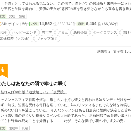
と「予備」として扱われる気はない。 この国で、自分だけの居場所と未来を手に入れる
かな王宮と学園を舞台に、妾腹の王女が“悪役”の座を引き受けながらも運命を書き換え
ム、なろうにも投稿中
恋愛
完結
短編
14,552
6,404
24h.ポイント
56pt
位 / 228,742件
位 / 66,362件
小説
恋愛
恋愛
ハッピーエンド
異世界
ざまぁ
悪役令嬢
ダークロマンス
虐げ
姉妹格差（クズ妹）
ギャップ萌え
感想数 2
文字数 15,
4
わたしはあなたの隣で幸せに咲く
初枝れんげ＠出版『追放嬉しい』『孤児院』
シャノン＝スフィア伯爵令嬢は、癒しの力を持ち聖女と言われる妹リンディだけを一
れず、無視、迫害を受ける毎日を送っていた。妹のリンディもまたそんな姉を冷笑し
ない日々を過ごしていた。 そんなシャノンはある日唐突に婚約が決定した旨を告げられる。その相手とは女性を次々に捨てる
いう悪い噂の絶えない横暴なロベルタ大公爵であった。 追放同然で家を追い出されるシャノンは、何の取り柄もない自分は早々に
捨てられ野垂れ死ぬことを覚悟する……。だが、そんな儚げな花の様な彼女の姿に、
公爵の態度は変わって行くのだった。 ★は妹リンディやロベルタ公
恋愛
連載中
長編