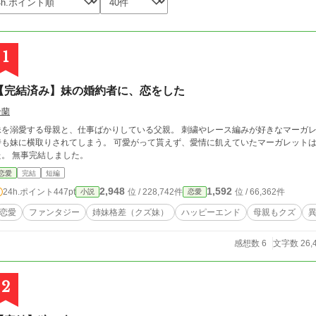
1
【完結済み】妹の婚約者に、恋をした
鈴蘭
溺愛する母親と、仕事ばかりしている父親。 刺繍やレース編みが好きなマーガレットは、両親にプレゼントしようとするが、何
時も妹に横取りされてしまう。 可愛がって貰えず、愛情に飢えていたマーガレット
た。 無事完結しました。
恋愛
完結
短編
2,948
1,592
24h.ポイント
447pt
位 / 228,742件
位 / 66,362件
小説
恋愛
恋愛
ファンタジー
姉妹格差（クズ妹）
ハッピーエンド
母親もクズ
感想数 6
文字数 26,
2