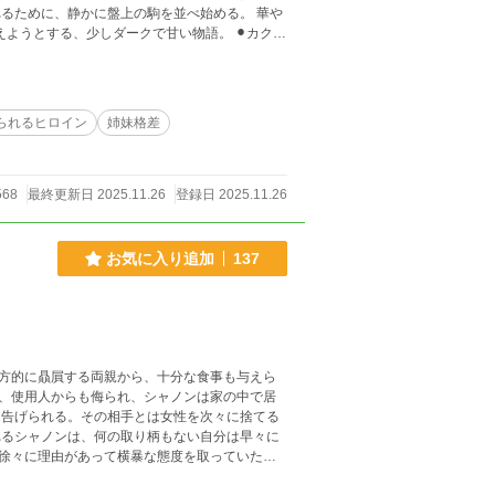
ために、静かに盤上の駒を並べ始める。 華や
ようとする、少しダークで甘い物語。 ⚫︎カクヨ
られるヒロイン
姉妹格差
568
最終更新日 2025.11.26
登録日 2025.11.26
お気に入り追加
137
方的に贔屓する両親から、十分な食事も与えら
、使用人からも侮られ、シャノンは家の中で居
徐々に理由があって横暴な態度を取っていた大
爵など主人公以外の視点のエピソードとなります。