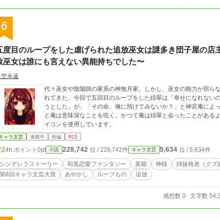
6
五度目のループをした虐げられた追放巫女は謎多き団子屋の店
放巫女は誰にも言えない異能持ちでした〜
星空永遠
代々巫女や陰陽師の家系の神無月家。しかし、巫女の能力が宿ら
れてきた。今回で五回目のループをした緋翠は「幸せになれない
うとした。が、「その命、俺に預けてみないか？」と神宮庵によ
と庵は意味深なことを呟く。かつて庵は緋翠と会ったことがあるよ
イコンを使用しています。
キャラ文芸
連載中
長編
R15
228,742
5,634
24h.ポイント
0pt
位 / 228,742件
位 / 5,634件
小説
キャラ文芸
シンデレラストーリー
和風恋愛ファンタジー
異能
神様
姉妹格差（クズ
第8回キャラ文芸大賞
あやかし
ループもの
追放
感想数 0
文字数 54,