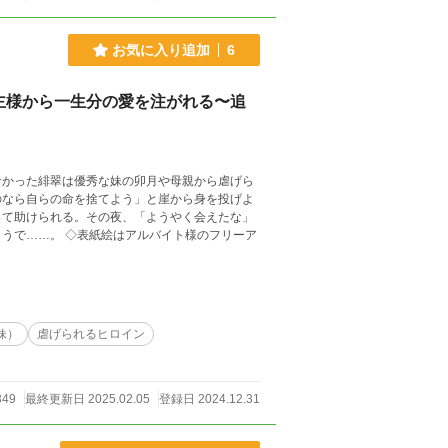
お気に入り追加
6
主様から一生分の愛を注がれる〜追
なかった緋翠は優秀な妹の卯月や母親から虐げら
のなら自らの命を捨てよう」と崖から身を投げよ
って助けられる。その夜、「ようやく会えたな」
うで……。 ◇表紙絵はアルバイト様のフリーア
妹）
虐げられるヒロイン
349
最終更新日 2025.02.05
登録日 2024.12.31