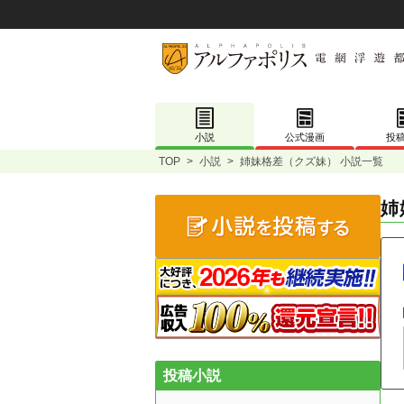
小説
公式漫画
投
TOP
>
小説
>
姉妹格差（クズ妹） 小説一覧
姉
投稿小説