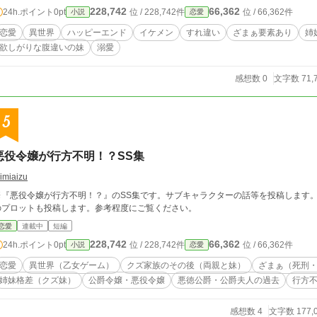
228,742
66,362
24h.ポイント
0pt
位 / 228,742件
位 / 66,362件
小説
恋愛
恋愛
異世界
ハッピーエンド
イケメン
すれ違い
ざまぁ要素あり
姉
欲しがりな腹違いの妹
溺愛
感想数 0
文字数 71,
5
悪役令嬢が行方不明！？SS集
imiaizu
『悪役令嬢が行方不明！？』のSS集です。サブキャラクターの話等を投稿します。 ついでに下書き、つまりは本編が投稿される
のプロットも投稿します。参考程度にご覧ください。
恋愛
連載中
短編
228,742
66,362
24h.ポイント
0pt
位 / 228,742件
位 / 66,362件
小説
恋愛
恋愛
異世界（乙女ゲーム）
クズ家族のその後（両親と妹）
ざまぁ（死刑
姉妹格差（クズ妹）
公爵令嬢・悪役令嬢
悪徳公爵・公爵夫人の過去
行方
感想数 4
文字数 177,