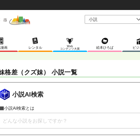
Web
稿漫画
レンタル
絵本ひろば
ビジ
コンテンツ大賞
妹格差（クズ妹） 小説一覧
小説AI検索
小説AI検索とは