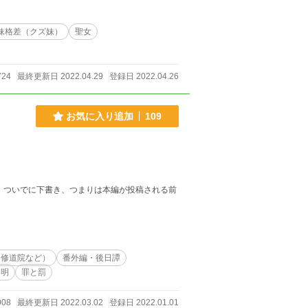
妹格差（クズ妹）
聖女
724
最終更新日 2022.04.29
登録日 2022.04.26
お気に入り追加
109
前
・修道院など）
番外編・後日譚
不明
罪と罰
008
最終更新日 2022.03.02
登録日 2022.01.01