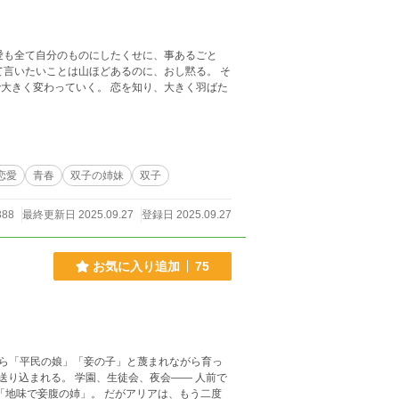
恋愛
青春
双子の姉妹
双子
388
最終更新日 2025.09.27
登録日 2025.09.27
お気に入り追加
75
ら「平民の娘」「妾の子」と蔑まれながら育っ
会、夜会―― 人前で
。 だがアリアは、もう二度