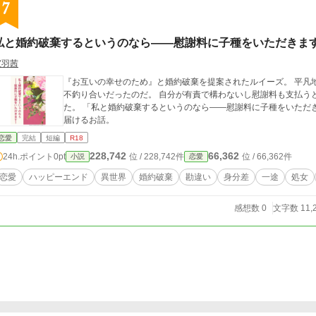
7
私と婚約破棄するというのなら――慰謝料に子種をいただきま
宝羽茜
『お互いの幸せのため』と婚約破棄を提案されたルイーズ。 平凡
不釣り合いだったのだ。 自分が有責で構わないし慰謝料も支払う
た。 「私と婚約破棄するというのなら――慰謝料に子種をいただきます！」 不器用な二人の慰謝料という名の愛を
届けるお話。
恋愛
完結
短編
R18
228,742
66,362
24h.ポイント
0pt
位 / 228,742件
位 / 66,362件
小説
恋愛
恋愛
ハッピーエンド
異世界
婚約破棄
勘違い
身分差
一途
処女
感想数 0
文字数 11,