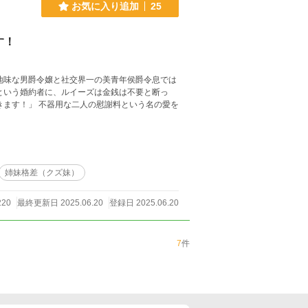
お気に入り追加
25
す！
地味な男爵令嬢と社交界一の美青年侯爵令息では
という婚約者に、ルイーズは金銭は不要と断っ
姉妹格差（クズ妹）
220
最終更新日 2025.06.20
登録日 2025.06.20
7
件