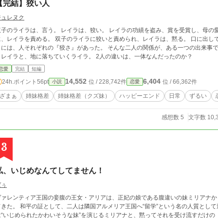
【完結】狡い人
ジュレヌク
イラは、言う。 レイラは、狡い。 レイラの功績を盗み、賞を受賞し、母の愛も全て自分のものにしたくせに、事あるごと
を責める。 双子のライラに狡いと責められ、レイラは、黙る。 口に出して言いたいことは山ほどあるのに、おし黙る。 そ
は、人それぞれの『狡さ』があった。 そんな二人の関係が、ある一つの出来事で大きく変わっていく。 恋を知り、大きく羽ばた
くレイラと、地に落ちていくライラ。 2人の違いは、一体なんだったのか？
恋愛
完結
短編
14,552
6,404
24h.ポイント
56pt
位 / 228,742件
位 / 66,362件
小説
恋愛
ざまぁ
姉妹格差
姉妹格差（クズ妹）
ハッピーエンド
日常
ずるい
感想数 5
文字数 10,
3
私、いじめなんてしてません！
ばぅ
ヴァレンティア王国の妾腹の王女・アリアは、正妃の娘である腹違いの妹ミリアナか
きた。 和平の証として、二人は隣国アルメリア王国へ“留学”という名の人質として送り込まれる。 学園、生徒
“いじめられたかわいそうな妹”を演じるミリアナと、黙ってそれを受け流すだけの「地味で妾腹の姉」