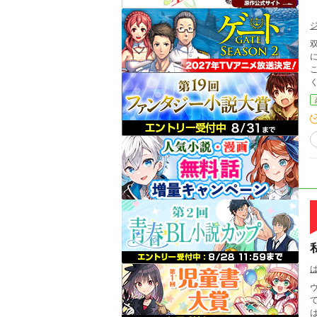
双子のラ
に、レイラ
こに
て
は