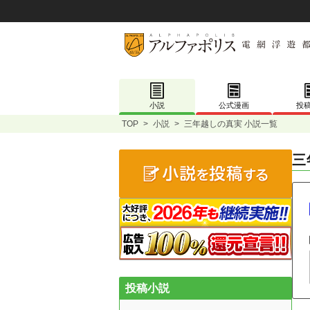
小説
公式漫画
投
TOP
>
小説
>
三年越しの真実 小説一覧
三
投稿小説