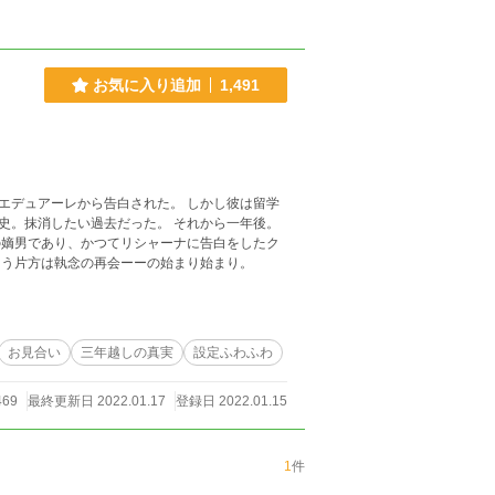
お気に入り追加
1,491
レから告白された。 しかし彼は留学
い過去だった。 それから一年後。
 最低最悪なお見合い。でも、もう片方は執念の再会ーーの始まり始まり。
お見合い
三年越しの真実
設定ふわふわ
469
最終更新日 2022.01.17
登録日 2022.01.15
1
件