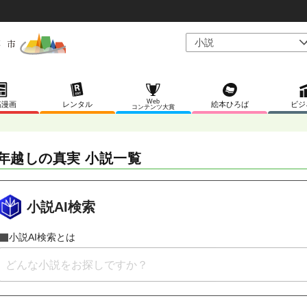
Web
稿漫画
レンタル
絵本ひろば
ビジ
コンテンツ大賞
年越しの真実 小説一覧
小説AI検索
小説AI検索とは