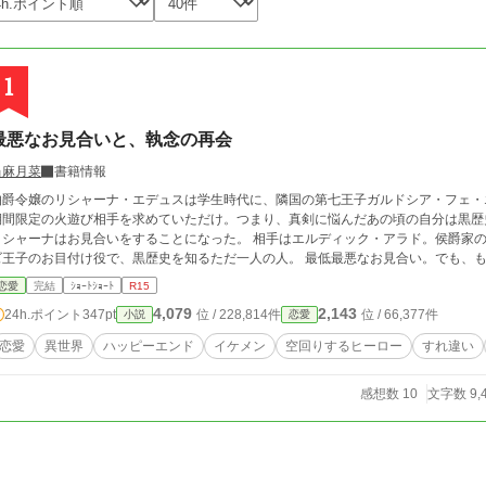
1
最悪なお見合いと、執念の再会
当麻月菜
書籍情報
伯爵令嬢のリシャーナ・エデュスは学生時代に、隣国の第七王子ガルドシア・フェ・エデュアー
期間限定の火遊び相手を求めていただけ。つまり、真剣に悩んだあの頃の自分は黒歴史。抹消した
ャーナはお見合いをすることになった。 相手はエルディック・アラド。侯爵家の嫡男であり、かつてリシャーナに告白をしたク
ズ王子のお目付け役で、黒歴史を知るただ一人の人。
恋愛
完結
ｼｮｰﾄｼｮｰﾄ
R15
4,079
2,143
24h.ポイント
347pt
位 / 228,814件
位 / 66,377件
小説
恋愛
恋愛
異世界
ハッピーエンド
イケメン
空回りするヒーロー
すれ違い
感想数 10
文字数 9,