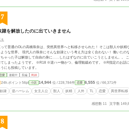
7
奴隷を解放したのに出ていきません
茶々
至って普通のOLの高橋珠奈は、突然異世界へと転移させられた！ そこは獣人や妖精
るような世界。 現代人の珠奈にそんな奴隷という考え方は全く合わない！ 働いたの
けちゃった子は解放して自由の身に……したはずなのに出ていこうとしません。。 
ったようです。 ※R18 ※逆ハー物かつ、倫理観緩めです。 ※R指定のお話にはタイトルに印を付けています。 ※小説家にな
ろうにも投稿しています。
恋愛
連載中
長編
R18
14,944
6,555
24h.ポイント
56pt
位 / 228,784件
位 / 66,371件
小説
恋愛
奴隷
逆ハーレム
女主人公
獣人
妖精
人外
TL
恋愛
異世界転移
感想数 11
文字数 149,
8