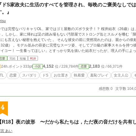
『ドS家政夫に生活のすべてを管理され、毎晩のご褒美なしで
す。』
risu
では完璧なバリキャリOL、家ではゴミ屋敷のズボラ女子！？ 桜井結衣（26歳）は、会社では容姿端麗で頼られるクールビューティ
ー 。しかし、家に帰れば足の踏み場もない汚部屋でストロング缶とスルメを嗜む「限
言えない秘密を抱えていた 。 そんな彼女の前に突然現れたのは、親からの依頼で派遣されたという専属家政夫・長谷川理人
（32歳） 。モデル並みの容姿に完璧なスーツ姿、そしてプロ級の家事スキルを持つ彼
サイコー！ 一生養ってほしい」とすっかり気を抜いた結衣だったが、理人の手によ
』や『マニアックなSM官能本』が発掘されてしまう 。 顔から火が出るほど羞恥に震える結衣に対し、理人は冷徹な敬語で『３つ
恋愛
完結
短編
R18
の生活ルール』を突きつける 。「ルールを破った悪い子には……そのおもちゃで『躾（お
4,152
2,183
24h.ポイント
333pt
位 / 228,784件
位 / 66,371件
小説
恋愛
脱ぎっぱなしにした罰として、理人の長い脚の上にうつ伏せに乗せられ、自らの手で
腸に溜まった悪いものを洗い流すという名目で、逃げ場のない羞恥心と排泄感をコン
TL
恋愛
スパダリ
ドS
お仕置き
執着愛
羞恥プレイ
女主人公
すぎるお仕置きのあとは、「よくできました」と別人のように甘く抱きしめられ、発
美タイム 。 理人の与える「飴と鞭」に、結衣の心と身体は彼なしでは生きられないほど依存していく 
感想数 0
文字数 104,
夫には、結衣の知らない“裏の顔”があった――。 なぜ彼は、結衣のすべてをそこま
政夫とは思えないほどの狂気的な執着愛と独占欲。そして、会社に新しく就任した若
の下に隠された彼の本当の目的とは！？ 愛が重すぎる謎のスパダリによる、逃げ場
4
【R18】夜の波形 〜だから私たちは，ただ夜の音だけを共有
雨宮 あい