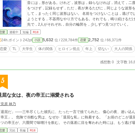
音には，形がある。けれど，波形は，録らなければ，消えて，二度
をつけず，記録もせず，ただ，夜が来るたびに，同じような波形を
して，まったく同じ波形はない。 名前をつけないことは，逃げではない。ただ，鳴っている今だけを，誠実に生き
ようとする，不器用なやり方でもある。それでも，鳴り続けるだ
先で，2人がそれぞれ，自分の輪郭を，少しずつ見つけていく。
恋愛
連載中
短編
R18
5,632
2,752
24h.ポイント
242pt
位 / 228,784件
位 / 66,371件
小説
恋愛
恋愛
TL
大学生
体の関係
ヒロイン視点
年上
切ない
大人の関係
感想数 0
文字数 16,
5
退屈な女は、夜の帝王に溺愛される
空見原 禄乃
退屈だ」——三年尽くした彼氏に、たった一言で捨てられた。 傷心の夜、迷い込んだバーで出会ったのは、六本木の夜を支配する
帝王」。 危険で冷酷な男は、なぜか「退屈な私」に執着する。 「お前のどこが退屈だ」 「飯。お前の作ったやつがいい」 高級ス
ーツの帝王が、六畳間で味噌汁を飲む。 その落差に目を奪われた時には、もう逃げ
恋愛
完結
長編
R18