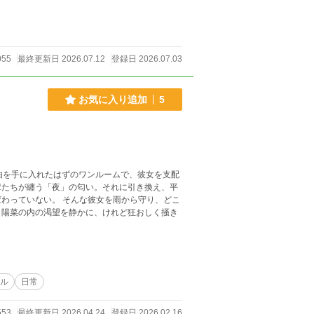
055
最終更新日 2026.07.12
登録日 2026.07.03
お気に入り追加
5
由を手に入れたはずのワンルームで、彼女を支配
輩たちが纏う「夜」の匂い。それに引き換え、平
彼女を雨から守り、どこ
、陽菜の内の渇望を静かに、けれど狂おしく掻き
ル
日常
553
最終更新日 2026.04.24
登録日 2026.02.16