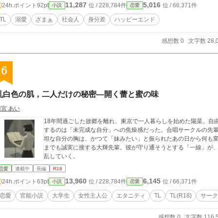
11,287
5,016
24h.ポイント
92pt
位 / 228,784件
位 / 66,371件
小説
恋愛
TL
溺愛
ざまぁ
社会人
身分差
ハッピーエンド
感想数 0
文字数 28,
6
乳白色の肌，二人だけの秘密―開く蕾と蜜の味
雨宮 あい
18年間過ごした故郷を離れ、東京で一人暮らしを始めた陽菜。自
するのは「未完成な自分」への焦燥感だった。合唱サークルの先
坦な自分の胸は、かつて「妹みたい」と振られたあの日から何も変わっていない。 そんな
までも誠実に接する大輝先輩。彼が守り通そうとする「一線」が
乱していく。
恋愛
連載中
長編
R18
13,960
6,145
24h.ポイント
63pt
位 / 228,784件
位 / 66,371件
小説
恋愛
恋愛
官能小説
大学生
女性主人公
エタニティ
TL
TL(R18)
サーク
感想数 0
文字数 116,