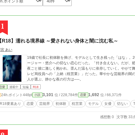
1
【R18】濡れる境界線 ～愛されない身体と闇に沈む私～
雨宮 あい
19歳で社長に初体験を捧げ、モデルとして生き残った「はな」。
ージャー・悠介への切ない恋心だった。「付き合えない。だが、処
夜ごと彼に激しく抱かれ、歪んだ温もりに依存していく。やがて
レビ局役員への「上納（枕営業）」だった。華やかな芸能界の闇
人が選ぶ、静かな夜の行方は──。
恋愛
連載中
短編
R18
3,101
1,692
24h.ポイント
448pt
位 / 228,784件
位 / 66,371件
小説
恋愛
R18要素あり
恋愛
芸能界
初体験
枕営業
モデル
女優
切ない
感想数 0
文字数 33,