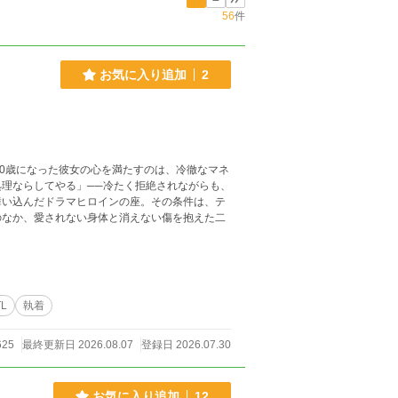
56
件
お気に入り追加
2
20歳になった彼女の心を満たすのは、冷徹なマネ
理ならしてやる」──冷たく拒絶されながらも、
舞い込んだドラマヒロインの座。その条件は、テ
のなか、愛されない身体と消えない傷を抱えた二
TL
執着
625
最終更新日 2026.08.07
登録日 2026.07.30
お気に入り追加
12