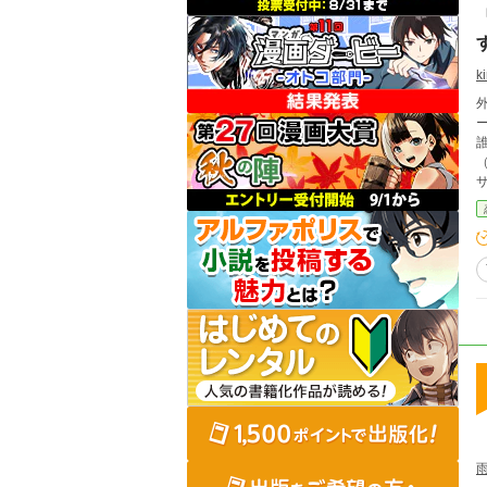
ki
外
誰にも
ー
褒