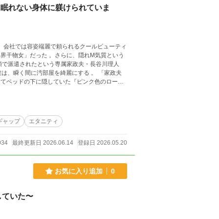
は眠れない身体に躾けられていま
界干物女」だった 。さらに、隠れM気質という
は、瞬く間に汚部屋を綺麗にする 。 「家政夫
ってベッドの下に隠していた『ピンク色のロータ
仕置き）』をさせていただきます」 靴下を
下着を下ろさせられる屈辱的なお尻ペンペン 。
トロールされる「浄化の儀式（浣腸）」 。厳し
ギャップ
エタニティ
掘されたおもちゃで極上の絶頂を与えられるご
。 しかし、この完璧な家政
034
最終更新日 2026.06.14
登録日 2026.05.20
で知り尽くしているのか？ 時折見せる、ただの家
き敏腕社長との奇妙な共通点……。 冷徹な仮面
のない極上溺愛調教ライフが幕を開ける！
お気に入り追加
0
していた〜