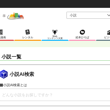
Web
稿漫画
レンタル
絵本ひろば
ビジ
コンテンツ大賞
L 小説一覧
小説AI検索
小説AI検索とは