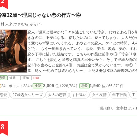
2
玲奈32歳〜理屈じゃない恋の行方〜④
村 未来(つきむら みらい)
恋人・颯真と穏やかな日々を過ごしていた玲奈。 けれどある日を境に、 その幸せは少しずつ形を変えていく。 好
きなのに、不安になる。 信じたいのに、疑ってしまう。 大人だからこそ、 簡単には言葉にできない気持ち。 そし
て変わらず隣にいてくれる、 あやとその恋人、ケイとの時間。 4人で過ごす季節の中で、 玲奈は“誰かを信じるこ
と”と、 もう一度向き合っていく。 恋愛、友情、嫉妬、安心、すれ違い。 揺れながらも前に進もうとする、 大人の
恋を丁寧に描いた続編です。 こちらの作品は前作 📖③「玲奈31歳 〜理屈じゃない恋は突然に〜」 の続編となりま
す。 こちらを読むと 玲奈と颯真の出会いから、そして登場人物の関係性をより深く楽しめます。 あや主人公の下
記2作を含めると全部で4冊、 お話は全て繋がっています。 📖①「27歳、処女 〜みられて濡れて〜」 📖②「続・27
歳、処女 〜初めては終わらない〜」 上記３冊はR18の表現強めの作品です。 全ての始まりから見たい方は①から
どうぞ。 ⸻ 🩷＝えち回 （読みたい方／避けたい方の目安に） ⏰毎日8:00更新 ⸻ ⚠️ 本作品はフィクション
恋愛
連載中
長編
R18
です。 実在の人物・団体・施設等とは関係ありません。
3,609
1,940
24h.ポイント
384pt
位 / 228,784件
位 / 66,371件
小説
恋愛
恋愛
27歳処女シリーズ
大人の恋愛
すれ違い
女の友情
年下彼氏
TL
感想数 0
文字数 157,
3