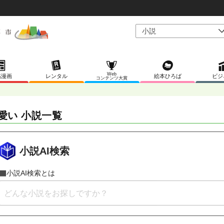
Web
稿漫画
レンタル
絵本ひろば
ビジ
コンテンツ大賞
愛い 小説一覧
小説AI検索
小説AI検索とは