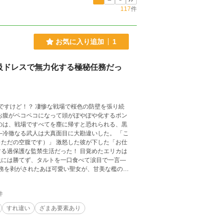
117
件
お気に入り追加
1
級ドレスで無力化する極秘任務だっ
桜色の防壁を張り続
 激怒した彼が下した「お仕
監禁生活だった！ 目覚めたエリカは
虫には勝てず、タルトを一口食べて涙目で一言―
開けてみませんか？
件
すれ違い
ざまあ要素あり