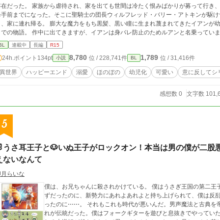
存在だった。 家族から虐待され、家を出ても世間は冷たく恨みばかりが募って行き
歩手前までになった。そこに聖騎士の団長ウィルフレッド・バリー・アトキンが駆け
れ帰る。 膨大な魔力をもち黒髪、黒い瞳に生まれ蔑まれてきたイアンが幼児化し、聖騎士の団長に溺愛され、幸せになる
までの物語。 作中に出てきますが、イアンは身バレ防止のためルアンと名乗ってい
BL
連載中
長編
R15
8,780
1,789
24h.ポイント
134pt
位 / 228,741件
位 / 31,416件
小説
BL
異世界
ハッピーエンド
溺愛
ほのぼの
幼児化
可愛い
意に反してシ
感想数 0
文字数 101,
5
🐰うさ耳王子と🐶いぬ王子がロックオン！本当は男の僕が二
えないなんて
卯月らいな
僕は、お兄ちゃんに殺されかけている。 僕はうさぎ王国の第二王
ずだったのに、新勢力にあれよあれよと持ち上げられて、僕は反
ったのに⋯⋯。 それもこれも時代が悪いんだ。男声魔法と古典を
れが伝統だった。僕はフォークギターを遊びと息抜きでやってい