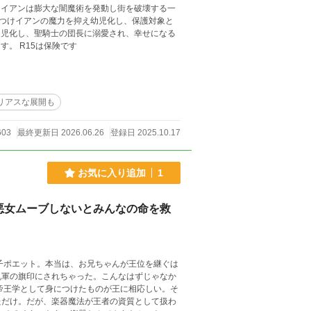
、イアンは膨大な闇魔術を発動し街を破壊する一
つけイアンの魔力を抑え幼児化し、保護対象と
ます。 R15は保険です
リアスな展開も
603
最終更新日 2026.06.26
登録日 2025.10.17
お気に入り追加
1
股悪女ムーブしないとみんなの命を救
子ポエット。本当は、お兄ちゃんが王位を継ぐは
乱軍の旗印にされちゃった。こんなはずじゃなか
帝王学として身につけたものが王に相応しい。そ
ただけ。だが、楽器魔法が王者の資質として扱わ