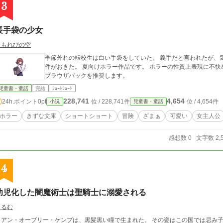
3
長手袋の少女
こもれびの空
季節外れの転校生は白い手袋をしていた。 義手だと言われたが、
件がおきた。 夏向けホラー作品です。 ホラーの性質上表現に不快
ブラウザバックを推奨します。
児童書・童話
完結
ｼｮｰﾄｼｮｰﾄ
228,741
4,654
24h.ポイント
0pt
位 / 228,741件
位 / 4,654件
小説
児童書・童話
ホラー
きずな文庫
ショートショート
冒険
ざまぁ
可愛い
女主人公
感想数 0
文字数 2,
4
幼児化した闇魔術士は聖騎士に溺愛される
くるむ
イアン・オーブリー・ケンプは、黒髪黒い瞳で生まれた。 その姿はこの国では忌み