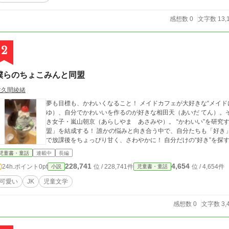
感想数 0
文字数 13,
2
僕らのちょこみんと同盟
佐久間綾緒
夢も目標も、かわいくなること！ メイドカフェが大好きな“メイド
ゆ）、自分でかわいいを作るのが好きな相田天（あいだ てん）。
き女子・嵐山朝京（あらしやま あさみや）。 “かわいい”を研究する居場所を作るため、3人は「ちょこみんと同
盟」を結成する！ 誰かの悩みと向き合う中で、自分たちも「好き」と「自分らしさ」を見つけていく物語。 みんな
で放課後をちょっぴり甘く、さわやかに！ 
児童書・童話
連載中
長編
228,741
4,654
24h.ポイント
0pt
位 / 228,741件
位 / 4,654件
小説
児童書・童話
可愛い
JK
児童文学
感想数 0
文字数 3,