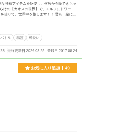
利な神様アイテムを駆使し、何故か召喚できちゃ
だらけの【カオスの世界】で、エルフにドワー
を借りて、世界中を旅します！！ 君も一緒に、
が、仲間が最強なので、なんとかなる！笑⚫︎ ＊
バトル
精霊
可愛い
738
最終更新日 2026.03.25
登録日 2017.08.24
お気に入り追加
49