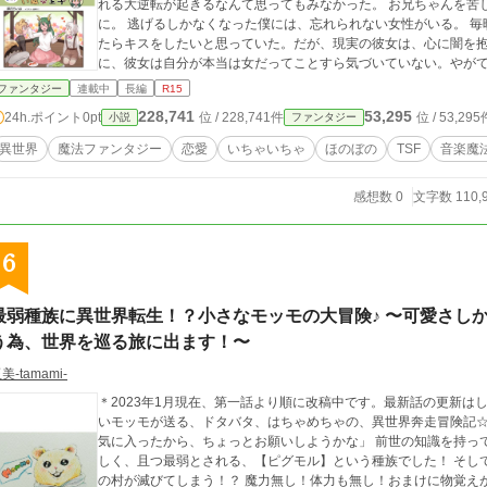
れる大逆転が起きるなんて思ってもみなかった。 お兄ちゃんを苦
に。 逃げるしかなくなった僕には、忘れられない女性がいる。 
たらキスをしたいと思っていた。だが、現実の彼女は、心に闇を
に、彼女は自分が本当は女だってことすら気づいていない。やが
旅路の果てに、僕はついにアダージョさんと出会う。さらに、い
ファンタジー
連載中
長編
R15
仲間になった。 そんなこんなしているうちに、僕の姿そっくりの
228,741
53,295
24h.ポイント
0pt
位 / 228,741件
位 / 53,295
小説
ファンタジー
って進軍をはじめる。反乱軍の秘密兵器は、アダージョさんのも
なのに、対抗するためお兄ちゃんには心身が壊れる禁呪が施されて
異世界
魔法ファンタジー
恋愛
いちゃいちゃ
ほのぼの
TSF
音楽魔
う！ みんなで助けに行くんだ。 そして、すべてが終わったら、
ろで、お供のグロウルが、アダージョさんに横恋慕してるのが気
感想数 0
文字数 110,
6
最弱種族に異世界転生！？小さなモッモの大冒険♪ 〜可愛さし
う為、世界を巡る旅に出ます！〜
美-tamami-
＊2023年1月現在、第一話より順に改稿中です。最新話の更新はしばしお待ちく
いモッモが送る、ドタバタ、はちゃめちゃの、異世界奔走冒険記☆ 神様と名乗った少年は言いました。 「君のこ
気に入ったから、ちょっとお願いしようかな」 前世の知識を持っ
しく、且つ最弱とされる、【ピグモル】という種族でした！ そし
の村が滅びてしまう！？ 魔力無し！体力も無し！おまけに物覚え