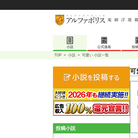
小説
公式漫画
投
TOP
>
小説
>
可愛い 小説一覧
可
投稿小説