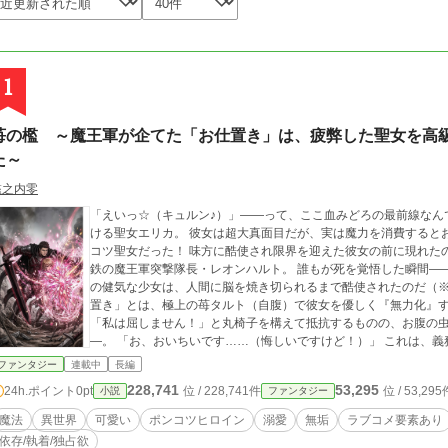
1
苺の檻 ～魔王軍が企てた「お仕置き」は、疲弊した聖女を高
た～
檻之内零
「えいっ☆（キュルン♪）」――って、ここ血みどろの最前線なんですけど！？ 凄惨な戦場で
ける聖女エリカ。 彼女は超大真面目だが、実は魔力を消費するとお腹がペコペコになって頭がぽやぽや化するポン
コツ聖女だった！ 味方に酷使され限界を迎えた彼女の前に現れたのは、戦場ですべてを塵に帰すと恐れられる、黒
鉄の魔王軍突撃隊長・レオンハルト。 誰もが死を覚悟した瞬間――冷徹なる武人は大真面目に大勘違いした。 「こ
の健気な少女は、人間に脳を焼き切られるまで酷使されたのだ（※ただの空腹です）」
置き」とは、極上の苺タルト（自腹）で彼女を優しく『無力化』する過保護な
「私は屈しません！」と丸椅子を構えて抵抗するものの、お腹の
―。 「お、おいちいです……（悔しいですけど！）」 これは、義務を剥がされたあほ可愛い聖女が、甘美な檻の中
で胃袋を掴まれ、幸福な囚人となるまでの救済ラブコメ。 「あっちに戻ってもお腹が空くだけです。……だから
ファンタジー
連載中
長編
私、ここにいます」 今すぐ、世界一安全で美味しい檻の扉を
228,741
53,295
24h.ポイント
0pt
位 / 228,741件
位 / 53,295
小説
ファンタジー
魔法
異世界
可愛い
ポンコツヒロイン
溺愛
無垢
ラブコメ要素あり
依存/執着/独占欲