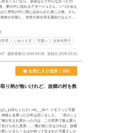
しめるくらいなら、楽器なんてやらなかったの
毎晩、夢の中に現れるアダージョさん。いつか会え
抱えた男性の中に閉じ込められた第二人格。さら
て肉体が分裂し、女性の体を得る運命だなんて。
ぬ王国の元王子グロウルも、思想を相反しながら
偽物が王位継承権を主張し、反乱軍が王都に向か
件
といた体の主人格のアレグロ。それだけでも不吉
しまう。 このままではお兄ちゃんが死んじゃ
法世界
いぬうさぎ
可愛い
女体化男子
アダージョさんに僕の気持ちを伝えるんだ！ とこ
になるんだけど⋯⋯。
947
最終更新日 2026.04.26
登録日 2026.02.01
お気に入り追加
505
か取り柄が無いけれど、故郷の村を救
ださいm(_ _)m＊ ☆モフッと可愛
と
て俺が生まれ変わったのは、この世界で最も愛ら
て告げられた真実…… 俺が旅に出なければ、故郷
が悪いときた！もはや持って生まれた可愛さしか