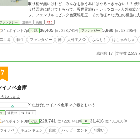
取り柄が無いけれど、みんなを救う為にはやるっきゃない！？ 便
う精霊達に助けてもらって、異世界旅行へレッツゴー♪ 人外種族
フ、フェンリルにピンク色変態毛玉、その他様々な沢山の種族に力
冒険に出掛けようっ！！！ ⚫︎バトル有り、グロ表現有り、下ネタも少々有り、一応R15付けてます⚫︎ ⚫︎人外種族ば
ファンタジー
連載中
長編
R15
かりが出てくるお話です⚫︎ ⚫︎主人公自身はなかなか強くなりません
36,405
5,660
24h.ポイント
7pt
位 / 228,741件
位 / 53,295件
小説
ファンタジー
感想、心よりお待ちしております( ^ω^ )＊
異世界
転生
ファンタジー
神
人外主人公
もふもふ
はちゃめちゃ
感想数 17
文字数 2,559,
7
ツイノベ倉庫
こうらい ゆあ
Xで上げたツイノベ倉庫 ネタ帳ともいう
BL
連載中
ｼｮｰﾄｼｮｰﾄ
228,741
31,416
24h.ポイント
0pt
位 / 228,741件
位 / 31,416件
小説
BL
ツイノベ
キュンキュン
倉庫
ハッピーエンド
可愛い