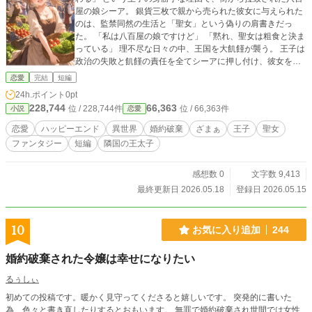
屋の娘シーア。 銀貨三枚で親から売られた彼女に与えられた
のは、監禁同然の生活と「聖女」という偽りの肩書きだっ
た。 「私は八百屋の娘ですけど」 「黙れ、聖女は粗食と決ま
っている」 理不尽な日々の中、王国を大飢饉が襲う。 王子は
政治の失敗と飢饉の責任を全てシーアに押し付け、彼女を国
外追放した。 ボロボロの姿で国境の荒野へ放り出された彼女
恋愛
完結
短編
を待っていたのは、隣国の美しき王太子アストル。 「あなた
24h.ポイント
0pt
は聖女ですか？」という問いに、彼女は嘘をつけず、正直に
228,744
66,363
位 / 228,744件
位 / 66,363件
小説
恋愛
自身の素性を告げた。 「いいえ、私はただの八百屋の娘で
す」 ——その誠実さこそが神の心を打ち、彼女の頭上に真な
恋愛
ハッピーエンド
異世界
婚約破棄
ざまぁ
王子
聖女
る聖女の冠が輝く！ 本物の聖女（シーア）を失った母国が、
ファンタジー
短編
隣国の王太子
王子の暴政によって自滅し『修羅の国』へと崩壊していく
中……。 新天地へと迎えられたシーアは、最高の食材と、ア
ストル殿下からのとろけるような激甘溺愛生活に包まれ、最
感想数 0
文字数 9,413
高に幸せになるのだった。
最終更新日 2026.05.18
登録日 2026.05.15
10
お気に入り追加
244
婚約破棄された令嬢は幸せになりたい
るぅしぃ
初めての投稿です。暖かく見守ってくださると嬉しいです。 突発的に書いた
為、色々と書き直したりするとおもいます。 無罪で婚約破棄され世間では女性