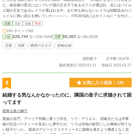
た。統合後の君主にはソプレナ国の王太子であるゼフトが選ばれ、后にはパイル
エ国の王女であるレイラが選ばれる中、まだ何も知らないレイラは幼馴染みのジ
ェイルに熱い恋心を抱いていた――――。※R18の話にはタイトルに＊を付けて
います。
恋愛
完結
短編
R18
24h.ポイント
0pt
228,744
66,363
位 / 228,744件
位 / 66,363件
小説
恋愛
恋愛
溺愛
隣国の王太子
政略結婚
感想数 0
文字数 28,678
最終更新日 2025.01.31
登録日 2025.01.27
8
お気に入り追加
191
結婚する気なんかなかったのに、隣国の皇子に求婚されて困
ってます
星降る夜の獅子
貴族の名門、アベリア学園に通う三年生、リラ・アリエス。 同級生たちは卒業
後の社交パーティーや見合いに夢中だが、リラは領地の経営にしか興味が持てな
い様子だった。 親友のアビーとクリスティーヌに婚期を逃すよう幾度となく忠