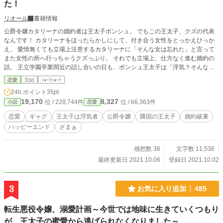
た！
リオール
書籍情報
公爵令嬢カタリーナの婚約者は王太子ボンシュ。 でもこの王太子、クズの代表
なんです！ カタリーナをほったらかしにして、付き合う女性をとっかえひっか
え。 愛情無くても立場上注意するカタリーナに「そんな女は忘れた」と言って
また女性の所へ行っちゃうクズっぷり。 それでも立場上、仕方なく進む婚約の
話。 王立学園卒業間近の話し合いの日も、ボンシュ王太子は「浮気？そんな事
したこともない。女性と話した事なんて覚えてない、忘れた！」と言い放つ始
恋愛
完結
ｼｮｰﾄｼｮｰﾄ
末。 そっちがその気ならこちらもその気でいきますね。 忘れた？記憶喪失？ で
24h.ポイント
35pt
は私も記憶喪失となりましょう！ クズ王太子との婚約の話も、王太子の存在す
19,170
8,327
位 / 228,744件
位 / 66,363件
小説
恋愛
らも。 綺麗サッパリ忘れたので、無かったことにしましょうね！ ===== ※勢い
小説。ただのギャグ ※いつも通り(?)ヒロインの口は悪いです ※突っ込みどころ
恋愛
ギャグ
王太子は浮気者
公爵令嬢
隣国の王太子
婚約破棄
満載なので、むしろ突っ込まない事こそが勝利です
ハッピーエンド
ざまぁ
感想数 36
文字数 11,536
最終更新日 2021.10.06
登録日 2021.10.02
3
お気に入り追加
485
転生悪役令嬢、溺愛計画～今世では地味に生きていくつもり
が、王太子の蜜愛から逃げられなくなりました～