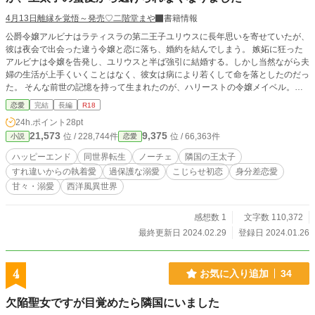
4月13日離縁を覚悟～発売♡二階堂まや
書籍情報
公爵令嬢アルビナはラティスラの第二王子ユリウスに長年思いを寄せていたが、
彼は夜会で出会った違う令嬢と恋に落ち、婚約を結んでしまう。 嫉妬に狂った
アルビナは令嬢を告発し、ユリウスと半ば強引に結婚する。しかし当然ながら夫
婦の生活が上手くいくことはなく、彼女は病により若くして命を落としたのだっ
た。 そんな前世の記憶を持って生まれたのが、ハリーストの令嬢メイベル。彼
女は前世での過ちを認め、奉仕活動に励む平穏な日々を送っていた。 ある日、
恋愛
完結
長編
R18
メイベルは初めて参加した夜会で、隣国カルダニアの王太子エドヴァルドと出会
24h.ポイント
28pt
う。しかし彼は、彼女が前世で最大の裏切りを犯した相手、ユリウスの異母兄弟
21,573
9,375
位 / 228,744件
位 / 66,363件
小説
恋愛
であるイヴァンの生まれ変わりだったのである。 最初は仕返しを恐れていたも
のの、やがてメイベルは彼が今世で幸せになれるよう‘‘友人’’として動く決意をす
ハッピーエンド
同世界転生
ノーチェ
隣国の王太子
る。しかしエドヴァルドは、彼女を恋人のように甘やかしてきて……？ R-18シ
すれ違いからの執着愛
過保護な溺愛
こじらせ初恋
身分差恋愛
ーン→♡
甘々・溺愛
西洋風異世界
感想数 1
文字数 110,372
最終更新日 2024.02.29
登録日 2024.01.26
4
お気に入り追加
34
欠陥聖女ですが目覚めたら隣国にいました