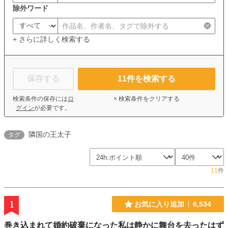
除外ワード
+ さらに詳しく検索する
保存する
11
件を検索する
検索条件の保存には
ロ
× 検索条件をクリアする
グイン
が必要です。
隣国の王太子
タグ
11
件
1
お気に入り追加
6,534
巻き込まれて婚約破棄になった私は静かに舞台を去ったはず