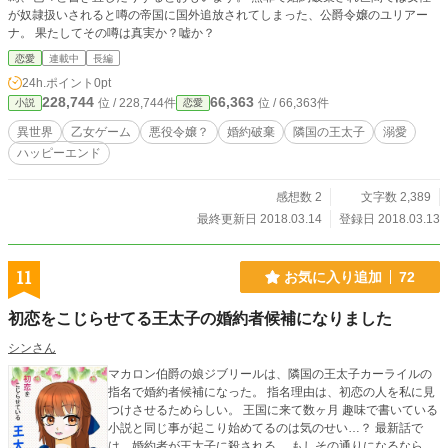
が奴隷扱いされると噂の帝国に国外追放されてしまった、公爵令嬢のユリアー
ナ。 果たしてその噂は真実か？嘘か？
恋愛
連載中
長編
24h.ポイント
0pt
228,744
66,363
位 / 228,744件
位 / 66,363件
小説
恋愛
異世界
乙女ゲーム
悪役令嬢？
婚約破棄
隣国の王太子
溺愛
ハッピーエンド
感想数 2
文字数 2,389
最終更新日 2018.03.14
登録日 2018.03.13
11
お気に入り追加
72
初恋をこじらせてる王太子の婚約者候補になりました
シンさん
マカロン伯爵の娘ジブリールは、隣国の王太子カーライルの
指名で婚約者候補になった。 指名理由は、初恋の人を私に見
つけさせるためらしい。 王国に来て数ヶ月 趣味で書いている
小説と同じ事が起こり始めてるのは気のせい…？ 最新話で
は、婚約者が王太子に殺される。 もしその通りになるなら、