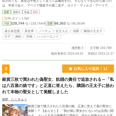
告されても、彼女は平然として笑って誤魔化すの。 そんなリラを心から慕うの
は、学友であり、アベリア国皇子の第二皇子、ロイド・ヴィルゴ・アベリア。
ロイドは密かに成人式の宴の後、リラに求婚するつもりで準備をしていた。 し
恋愛
連載中
長編
R15
かし、その時、たまたま列席していたのは、類稀なる美貌を持つアクイラ国第一
24h.ポイント
0pt
皇子、クライヴ・レオ・アクイラだった。 驚くべきことに、クライヴはロイド
228,744
66,363
位 / 228,744件
位 / 66,363件
小説
恋愛
の目の前で、恋焦がれるリラをダンスに誘うのだ！ この信じがたい出来事に、
ロイドは嫉妬に震え、取り乱す。一方、リラはクライヴの美貌に見惚れ、抗うこ
身分差恋愛
異世界
ノーチェ
女主人公
溺愛
隣国の王太子
とができない。 これは、異世界王宮で繰り広げられるドキドキのラブストーリ
王子
婚約
求婚
ハッピーエンド
ー。 ☆★☆ 重複投稿のお知らせ ☆★☆ 『小説家になろう』さまでも同様のもの
を連載しております https://ncode.syosetu.com/n6224in/ 『カクヨム』さまでも
同様のものを掲載しております https://kakuyomu.jp/works/16818023213580314
感想数 3
文字数 193,789
524
最終更新日 2024.04.02
登録日 2023.12.27
9
お気に入り追加
11
銀貨三枚で買われた偽聖女、飢饉の責任で追放される～「私
は八百屋の娘です」と正直に答えたら、隣国の王太子に拾わ
れて本物の聖女として覚醒しました
猫野 にくきゅう
銀貨三枚で購入された八百屋の娘、正直に答えて真の聖女に
覚醒！？ 【あらすじ】 「我が国に聖女がいないのは沽券に関
わる」 という王子の身勝手な理由で、街から拉致された八百