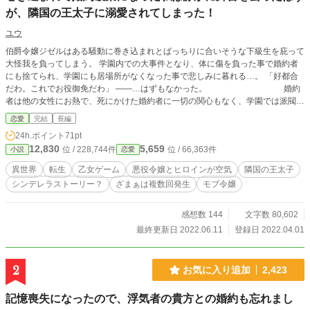
が、隣国の王太子に溺愛されてしまった！
ユウ
伯爵令嬢ジゼルはある騒動に巻き込まれとばっちりに合いそうな下級生を庇って
大怪我を負ってしまう。 学園内での大事件となり、体に傷を負った事で婚約者
にも捨てられ、学園にも居場所がなくなった事で悲しみに暮れる…。 「好都合
だわ。これでお役御免だわ」 ――…はずもなかった。 婚約
者は他の女性にお熱で、死にかけた婚約者に一切の関心もなく、学園では派閥争
いをしており正直どうでも良かった。 大切なのは兄と伯爵家だった。 何かも失
恋愛
完結
長編
ったジゼルだったが隣国の王太子殿下に何故か好意をもたれてしまい波紋を呼ん
24h.ポイント
71pt
でしまうのだった。
12,830
5,659
位 / 228,744件
位 / 66,363件
小説
恋愛
異世界
転生
乙女ゲーム
悪役令嬢とヒロインが空気
隣国の王太子
シンデレラストーリー？
ざまぁは複数回発生
モブ令嬢
感想数 144
文字数 80,602
最終更新日 2022.06.11
登録日 2022.04.01
2
お気に入り追加
2,423
記憶喪失になったので、浮気者の貴方との婚約も忘れまし