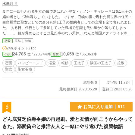
水無月 月
５年に一回行われる聖女の儀で選ばれた 聖女・カノン・ティレーネは第1王子の
婚約者として3年暮らしていました。 ですが、召喚の儀で現れた異世界の住民・
白鳥麗華に聖女としての身分も第1王子の婚約者としての立場も全て奪われまし
た。 ある日、任務として参加していた戦場で意識を失い崖から落ちてしまっ
た……。 目が覚めるとそこは見た事のない天井。 なんと隣国アクアライト帝
国・王太子の屋敷だった。 そして初対面の王太子に求婚され…… カノンの人生
恋愛
完結
短編
はどうなるのか？！
24h.ポイント
21pt
24,785
10,659
位 / 228,744件
位 / 66,363件
小説
恋愛
恋愛
ハッピーエンド
溺愛
転移
王太子
隣国の王太子
拉致
聖女
聖女召喚
感想数 0
文字数 11,734
最終更新日 2023.05.28
登録日 2023.05.28
5
お気に入り追加
511
どん底貧乏伯爵令嬢の再起劇。愛と友情が向こうからやって
きた。溺愛偽弟と推活友人と一緒にやり遂げた復讐物語