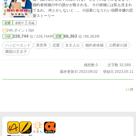
婚約者候補の中の誰かが殺される。 その候補には私も含まれ
てるわ。 何とかしないと…。 小説家になりたい伯爵令嬢の恋
愛ストーリー
恋愛
連載中
長編
24h.ポイント
0pt
228,744
66,363
位 / 228,744件
位 / 66,363件
小説
恋愛
ハッピーエンド
異世界
恋愛
女主人公
婚約者候補
公爵家の謎
隣国の王太子
感想数 0
文字数 32,589
最終更新日 2023.09.02
登録日 2023.05.11
11
件