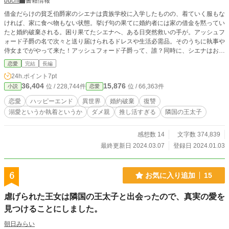
buchi
書籍情報
借金だらけの貧乏伯爵家のシエナは貴族学校に入学したものの、着ていく服もな
ければ、家に食べ物もない状態。挙げ句の果てに婚約者には家の借金を黙ってい
たと婚約破棄される。困り果てたシエナへ、ある日突然救いの手が。アッシュフ
ォード子爵の名で次々と送り届けられるドレスや生活必需品。そのうちに執事や
侍女までがやって来た！アッシュフォード子爵って、誰？同時に、シエナはお忍
びでやって来た隣国の王太子の通訳を勤めることに。クールイケメン溺愛偽弟と
恋愛
完結
長編
チャラ男系あざとかわいい王太子殿下の二人に挟まれたシエナはどうする？ 同
24h.ポイント
7pt
時に進む姉リリアスの復讐劇と、友人令嬢方の推し活混ぜ混ぜの長編です……ぜ
36,404
15,876
位 / 228,744件
位 / 66,363件
小説
恋愛
ひ読んでくださいませ！
恋愛
ハッピーエンド
異世界
婚約破棄
復讐
溺愛というか執着というか
ダメ親
推し活すぎる
隣国の王太子
感想数 14
文字数 374,839
最終更新日 2024.03.07
登録日 2024.01.03
6
お気に入り追加
15
虐げられた王女は隣国の王太子と出会ったので、真実の愛を
見つけることにしました。
朝日みらい