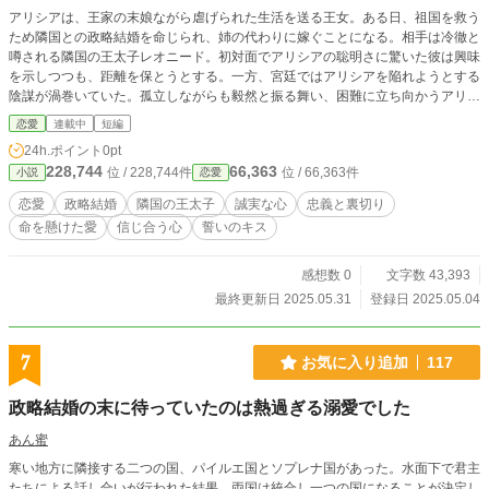
アリシアは、王家の末娘ながら虐げられた生活を送る王女。ある日、祖国を救う
ため隣国との政略結婚を命じられ、姉の代わりに嫁ぐことになる。相手は冷徹と
噂される隣国の王太子レオニード。初対面でアリシアの聡明さに驚いた彼は興味
を示しつつも、距離を保とうとする。一方、宮廷ではアリシアを陥れようとする
陰謀が渦巻いていた。孤立しながらも毅然と振る舞い、困難に立ち向かうアリシ
ア。次第にレオニードとの絆が芽生え、互いに支え合うようになる。しかし、隣
恋愛
連載中
短編
国の陰謀と反アリシア派の策略が二人の関係を大きく揺るがしていく。
24h.ポイント
0pt
228,744
66,363
位 / 228,744件
位 / 66,363件
小説
恋愛
恋愛
政略結婚
隣国の王太子
誠実な心
忠義と裏切り
命を懸けた愛
信じ合う心
誓いのキス
感想数 0
文字数 43,393
最終更新日 2025.05.31
登録日 2025.05.04
7
お気に入り追加
117
政略結婚の末に待っていたのは熱過ぎる溺愛でした
あん蜜
寒い地方に隣接する二つの国、パイルエ国とソプレナ国があった。水面下で君主
たちによる話し合いが行われた結果、両国は統合し一つの国になることが決定し