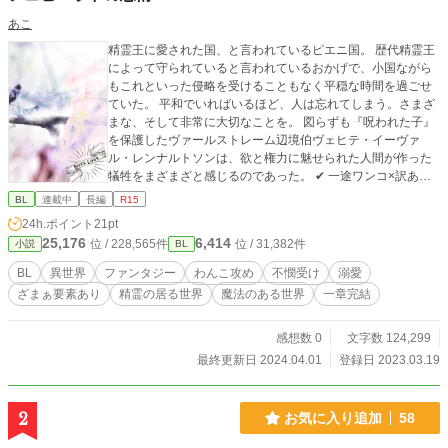
あこ
精霊王に愛された国、と言われているピエニ国。 歴代精霊王
によって守られていると言われているおかげで、小国ながら
もこれといった侵略を受けることもなく平穏な時間を過ごせ
ていた。 平和でいればいるほど、人は忘れてしまう。さまざ
まな、そして非常に大切なことを。 図らずも『呪われた子』
を保護したヴァールストレーム辺境伯ヴェヒテ・イーヴァ
ル・レンナルトソンは、欲と権力に魅せられた人間が作った
犠牲をまざまざと感じるのであった。 ✔︎ 一途ワンコ×訳あり
不憫。 ✔︎ 攻めは辺境伯家次男、受けは公爵家三男。 ✔︎ 序盤は
BL
連載中
長編
R15
受けと攻めの交流（恋愛も）がありません。 ✔︎ 中盤まで攻め
24h.ポイント
21pt
側の大人（保護者）が頑張っています。 ❕第一章は二十六話で
25,176
6,414
位 / 228,565件
位 / 31,382件
小説
BL
完結。 ❕第二章開始まで少しお待ちください。 🔺ATTENTION
🔺 ✔︎ のちに暴力表現が登場（予定）するのでR15指定になっ
BL
異世界
ファンタジー
わんこ攻め
不憫受け
溺愛
ています。 ✔︎ タイトルの先頭に『！』がある場合はその話
ざまぁ要素あり
精霊の居る世界
魔法のある世界
一章完結
に、章のタイトルの先頭に『！』がある場合はその章全体
に、予告なく残虐・暴力表現が登場します。苦手な方はご注
意ください。
感想数 0
文字数 124,299
最終更新日 2024.04.01
登録日 2023.03.19
2
お気に入り追加
58