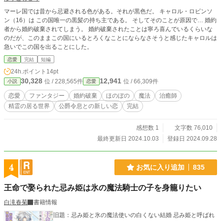
マーレ国では昔から忌避される色がある。それが黒色だ。 キャロル・ロビンソ
ン（16）は この国唯一の黒髪の持ち主である。 そしてそのことが原因で… 婚約
者から婚約破棄されてしまう。 婚約破棄されたことは寧ろ喜んでいるくらいな
のだが、このままこの国にいるとろくなことにならなさそうと感じたキャロルは
急いでこの国を出ることにした。
恋愛
完結
短編
24h.ポイント
14pt
30,328
12,941
位 / 228,565件
位 / 66,309件
小説
恋愛
恋愛
ファンタジー
婚約破棄
ほのぼの
魔法
治癒師
精霊の居る世界
公爵令息との新しい恋
完結
感想数 1
文字数 76,010
最終更新日 2024.10.03
登録日 2024.09.28
4
お気に入り追加
835
王命で娶られた忌み姫は氷の魔法騎士の子を身籠りたい
白滝春菊
書籍情報
旧題：忌み姫と氷の魔法使いの白くない結婚 忌み姫と呼ばれ