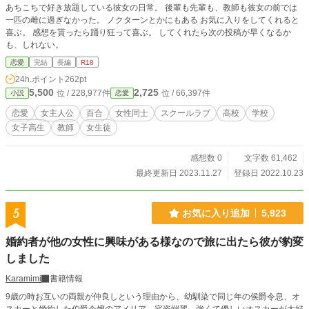
あちこちで好き放題している彼女の日常。 後輩も先輩も、教師も彼女の前では
一匹の雌に過ぎなかった。 ノクターンとかにもある お気に入りをしてくれると
喜ぶ。 感想を貰ったら踊り狂って喜ぶ。 してくれたら次の投稿が早くなるか
も、しれない。
恋愛
完結
長編
R18
24h.ポイント
262pt
5,500
2,725
位 / 228,977件
位 / 66,397件
小説
恋愛
恋愛
女主人公
百合
女性同士
スクールラブ
高校
学校
女子高生
教師
女生徒
感想数 0
文字数 61,462
最終更新日 2023.11.27
登録日 2022.10.23
5
お気に入り追加
5,923
婚約者が他の女性に興味がある様なので旅に出たら彼が豹変
しました
Karamimi
書籍情報
9歳の時お互いの両親が仲良しという理由から、幼馴染で同じ年の侯爵令息、オ