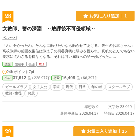
28
お気に入り追加
1
女教師、蕾の深淵 ～放課後不可侵領域～
ベルセバ
「わ、分かったわ。そんなに触りたいなら触らせてあげる、先生のお尻ちゃん」
高校教師の前園友梨佳は教え子の桐谷真帆に弱みを握られ、真帆のとんでもない
要求に従わざるを得なくなる。それは甘い屈服への第一歩だった……
恋愛
連載中
長編
R18
24h.ポイント
7pt
37,912
16,408
位 / 228,977件
位 / 66,397件
小説
恋愛
ガールズラブ
女主人公
学園
現代
日常
年の差
スクールラブ
教師×生徒
お尻
感想数 0
文字数 23,069
最終更新日 2026.04.17
登録日 2026.04.17
29
お気に入り追加
15