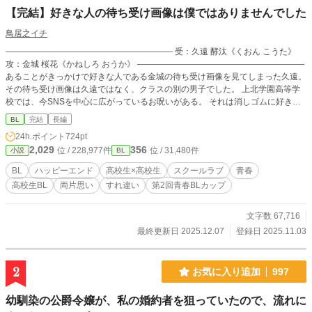
【完結】好きな人の待ち受け画像は僕ではありませんでした
鳥居之イチ
———————————————————— 受：久遠 酵汰《くおん こうた》
攻：金城 桜花《かねしろ おうか》 ————————————————————
あることがきっかけで好きな人である金城の待ち受け画像を見てしまった久遠。
その待ち受け画像は久遠ではなく、クラスの別の男子でした。 上北学園高等学
校では、今SNSを中心に広がっているお呪いがある。 それは消しゴムに好きな
人の前を書いて、使い切ると両想いになれるというお呪いの現代版。 お呪いの
BL
完結
長編
ルールはたったの二つ。 ■待ち受けを好きな人の写真にして3ヶ月間好きな人
24h.ポイント
724pt
にそのことをバレてはいけないこと。 ■待ち受けにする写真は自分しか持って
2,029
356
位 / 228,977件
位 / 31,480件
小説
BL
いない写真であること。 つまりそれは、金城は久遠ではなく、そのクラスの別
の男子のことが好きであることを意味していた。 久遠は落ち込むも、金城のた
BL
ハッピーエンド
高校生×高校生
スクールラブ
青春
めにできることを考えた結果、 金城が金城の待ち受けと付き合えるように、協
高校生BL
両片思い
すれ違い
第2回青春BLカップ
力を持ちかけることになるが… ———————————————————— こ
の作品は他サイトでも投稿しております。
文字数 67,716
最終更新日 2025.12.07
登録日 2025.11.03
2
お気に入り追加
997
幼馴染の公爵令嬢が、私の婚約者を狙っていたので、流れに