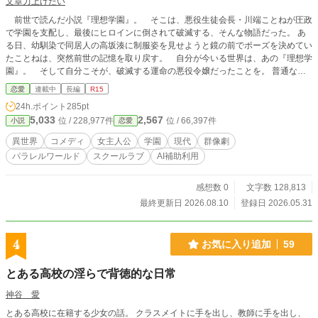
文章力上げたい
前世で読んだ小説『理想学園』。 そこは、悪役生徒会長・川端ことねが圧政
で学園を支配し、最後にヒロインに倒されて破滅する、そんな物語だった。 あ
る日、幼馴染で同居人の高坂湊に制服姿を見せようと鏡の前でポーズを決めてい
たことねは、突然前世の記憶を取り戻す。 自分が今いる世界は、あの『理想学
園』。 そして自分こそが、破滅する運命の悪役令嬢だったことを。 普通なら
絶望するところだが、ことねの反応は違った。 「うん、大丈夫！ なんとかな
恋愛
連載中
長編
R15
るよね〜」 彼女はとても能天気だった。 何より隣には、原作では自分に虐
24h.ポイント
285pt
げられていたはずの湊が、甘くて優しい幼馴染としていてくれる。破滅ルート？
5,033
2,567
位 / 228,977件
位 / 66,397件
小説
恋愛
そんなもの、湊と一緒にのんびり学園生活を送っていれば関係ない。 そんな
ことねの前に現れたのが、原作ヒロイン桐原彩乃。「湊を救い出し、学園を解放
異世界
コメディ
女主人公
学園
現代
群像劇
する」という使命感に燃える彼女は、原作知識を振りかざしてことねに宣戦布告
パラレルワールド
スクールラブ
AI補助利用
を仕掛けてくる。 だが、ことねは気づいていた。彩乃もまた、自分と同じ前世
の記憶に怯える、ただの少女だということに。 それに実はことねは、以前にも
彩乃に会っていて。 「覚えてないんだ。でも、今日からまたよろしくね、彩乃
感想数 0
文字数 128,813
ちゃん！」 原作の筋書きを彩乃以上に知りながら、それを気にしない悪役令
最終更新日 2026.08.10
登録日 2026.05.31
嬢。 使命感に空回りするヒロイン。 そして、何も知らずに巻き込まれていく
幼馴染・高坂湊と、クラス委員長・倉石瑞稀や転校生でことねの側近・櫻井美
羽。 そんなことねの「理想」は、たったひとつ。 大好きな湊と、平和で甘い
4
お気に入り追加
59
毎日を過ごすこと。 破滅フラグなんて、恋する乙女の前では無力だよ！ で
も、そんなことねには、湊にも秘密にしていることがあってーー
とある高校の淫らで背徳的な日常
神谷 愛
とある高校に在籍する少女の話。 クラスメイトに手を出し、教師に手を出し、