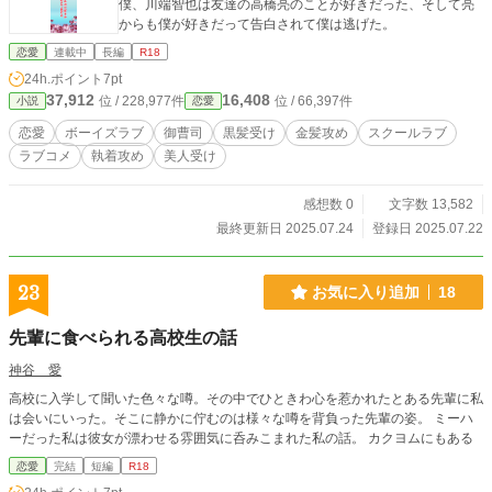
僕、川端智也は友達の高橋亮のことが好きだった、そして亮
からも僕が好きだって告白されて僕は逃げた。
恋愛
連載中
長編
R18
24h.ポイント
7pt
37,912
16,408
位 / 228,977件
位 / 66,397件
小説
恋愛
恋愛
ボーイズラブ
御曹司
黒髪受け
金髪攻め
スクールラブ
ラブコメ
執着攻め
美人受け
感想数 0
文字数 13,582
最終更新日 2025.07.24
登録日 2025.07.22
23
お気に入り追加
18
先輩に食べられる高校生の話
神谷 愛
高校に入学して聞いた色々な噂。その中でひときわ心を惹かれたとある先輩に私
は会いにいった。そこに静かに佇むのは様々な噂を背負った先輩の姿。 ミーハ
ーだった私は彼女が漂わせる雰囲気に呑みこまれた私の話。 カクヨムにもある
恋愛
完結
短編
R18