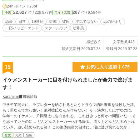
24h.ポイント
28pt
22,627
287
位 / 228,977件
位 / 9,584件
小説
ライト文芸
恋愛
日常
19世紀
短編
彼氏
浮気ではない
恋の始まり
一応ハッピーエンド
スクールラブ
幼馴染
感想数 0
文字数 8,448
最終更新日 2025.07.28
登録日 2025.07.28
12
お気に入り追加
675
イケメンストーカーに目を付けられましたが全力で逃げま
す！
Karamimi
書籍情報
中学卒業間近に、ラブレターを晒されるというトラウマ的出来事を経験した渚。
もう男なんて大っ嫌い！絶対彼氏なんか作らない！ そう決意したはずなのに。
学年一のイケメン、片岡隆太に告白される。 これはきっと何かの間違いだ… そ
う思っていたのに… どんどんストーカー化する隆太、周りもどんどん固められ
ていき、追い詰められる渚！ この絶体絶命の自体に、渚は逃げ切れるのか！
恋愛
完結
短編