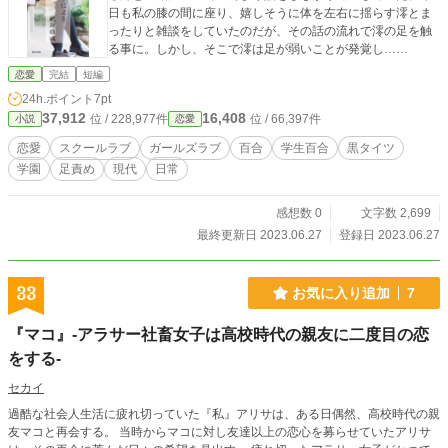
日も私の膝の間に座り、嬉しそうに体を左右に揺らす澪とま
ったりと雑談をしていたのだが、その話の流れで澪の足を触
る事に。しかし、そこで澪は足が弱いことが発覚し……
恋愛
完結
短編
24h.ポイント
7pt
37,912
16,408
位 / 228,977件
位 / 66,397件
小説
恋愛
恋愛
スクールラブ
ガールズラブ
百合
学生百合
黒タイツ
学園
足責め
現代
日常
感想数 0
文字数 2,699
最終更新日 2023.06.27
登録日 2023.06.27
33
お気に入り追加
7
『マコ』-アラサー社畜女子は高校時代の親友に二度目の恋
をする-
セカイ
過酷な社会人生活に疲れ切っていた『私』アリサは、ある日偶然、高校時代の親
友マコと再会する。 当時からマコに対し友達以上の恋心を募らせていたアリサ