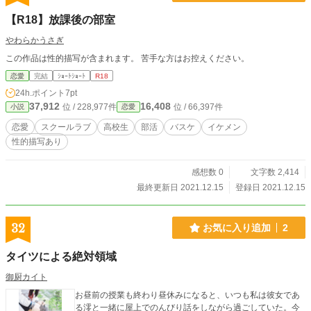
【R18】放課後の部室
やわらかうさぎ
この作品は性的描写が含まれます。 苦手な方はお控えください。
恋愛
完結
ｼｮｰﾄｼｮｰﾄ
R18
24h.ポイント
7pt
37,912
16,408
位 / 228,977件
位 / 66,397件
小説
恋愛
恋愛
スクールラブ
高校生
部活
バスケ
イケメン
性的描写あり
感想数 0
文字数 2,414
最終更新日 2021.12.15
登録日 2021.12.15
32
お気に入り追加
2
タイツによる絶対領域
御厨カイト
お昼前の授業も終わり昼休みになると、いつも私は彼女であ
る澪と一緒に屋上でのんびり話をしながら過ごしていた。今