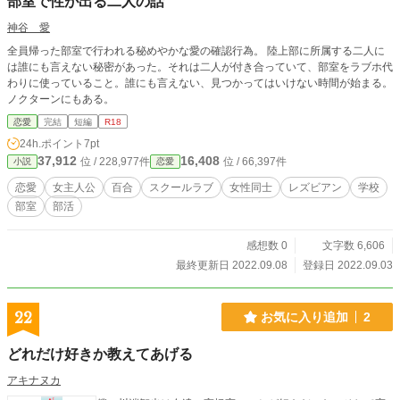
部室で性が出る二人の話
神谷 愛
全員帰った部室で行われる秘めやかな愛の確認行為。 陸上部に所属する二人に
は誰にも言えない秘密があった。それは二人が付き合っていて、部室をラブホ代
わりに使っていること。誰にも言えない、見つかってはいけない時間が始まる。
ノクターンにもある。
恋愛
完結
短編
R18
24h.ポイント
7pt
37,912
16,408
位 / 228,977件
位 / 66,397件
小説
恋愛
恋愛
女主人公
百合
スクールラブ
女性同士
レズビアン
学校
部室
部活
感想数 0
文字数 6,606
最終更新日 2022.09.08
登録日 2022.09.03
22
お気に入り追加
2
どれだけ好きか教えてあげる
アキナヌカ