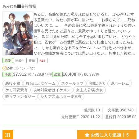
あみにあ
書籍情報
ある日、高熱で倒れた私が床に臥せていると、ぼんやりとす
る意識の中、冷たい声が耳に届いた。 「お前なんて……死ね
ばいいのに……」 その言葉に私は鈍器で殴られたような強い
衝撃を受けたかと思うと、意識がゆっくりと遠のいていっ
た。 次に目覚めた時、私は全てを思い出していた。 どうやら
私は、乙女ゲームの世界に悪役として転生してしまったらし
い。 しかし舞台となる乙女ゲームについては思い出せるが、
なぜか攻略対象者については思い出せない。 転生した彼女
が、悪役にならない様に手探りながら奮闘していきます。
恋愛
連載中
長編
R15
様々な思いが交錯する恋愛模様をお楽しみください。 表紙イ
24h.ポイント
7pt
ラスト:San+様(Twitterアカウント@San_plus_) ※毎日更新
37,912
16,408
位 / 228,977件
位 / 66,397件
小説
恋愛
(サクサク進みます。GW中は一日3話更新)
悪役令嬢
舞台は乙女ゲーム
スクールラブ
和風/現代
逆ハーレム
ケモ耳要素有
攻略対象者はイケメン
女主人公/美少女
時々ファンタジー
シリアス＆ホラー要素有
感想数 10
文字数 356,740
最終更新日 2020.11.22
登録日 2020.05.03
31
お気に入り追加
5