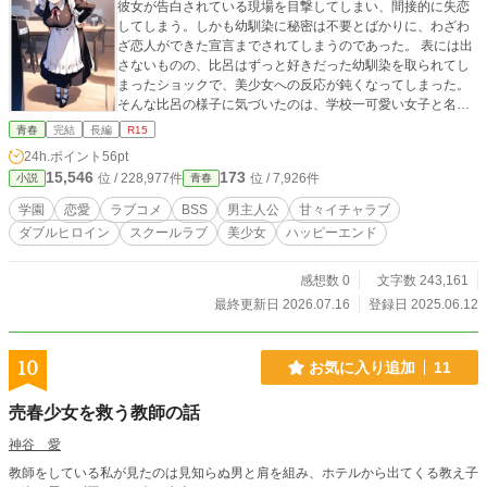
彼女が告白されている現場を目撃してしまい、間接的に失恋
してしまう。しかも幼馴染に秘密は不要とばかりに、わざわ
ざ恋人ができた宣言までされてしまうのであった。 表には出
さないものの、比呂はずっと好きだった幼馴染を取られてし
まったショックで、美少女への反応が鈍くなってしまった。
そんな比呂の様子に気づいたのは、学校一可愛い女子と名高
い松雪綾乃だった。心配から始まった関係は、少しずつ深く
青春
完結
長編
R15
なっていく。 さらに幼馴染と顔を合わせたくなかった比呂が
24h.ポイント
56pt
行動を変えた結果、後輩の銀髪長身美少女である城戸紬とも
15,546
173
位 / 228,977件
位 / 7,926件
小説
青春
仲良くなっていくのだった。 「松雪さんって、男を騙す悪女
なんだってさ」 「城戸って自分の父親を半殺しにした、やべ
学園
恋愛
ラブコメ
BSS
男主人公
甘々イチャラブ
え女なんだよ」 そんな中、二人の悪い噂を耳にする比呂。 敗
ダブルヒロイン
スクールラブ
美少女
ハッピーエンド
北から始まる青春ラブコメが、陰キャ男子に襲い来るのであ
った。 ※この作品はカクヨムなどでも掲載しています。 ※表
紙絵はおしつじさんにAIイラストを作っていただきました。
感想数 0
文字数 243,161
最終更新日 2026.07.16
登録日 2025.06.12
10
お気に入り追加
11
売春少女を救う教師の話
神谷 愛
教師をしている私が見たのは見知らぬ男と肩を組み、ホテルから出てくる教え子