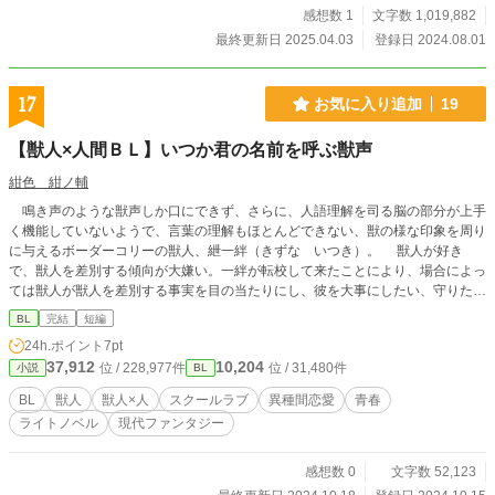
距離も縮み始める。 しかし、退部するどころか活躍し出した巧にフラストレ
感想数 1
文字数 1,019,882
ーションを溜めていた武岡が、それを静観するはずもなく——。 「これは警告
最終更新日 2025.04.03
登録日 2024.08.01
だよ」 「勘違いしないんでしょ？」 「僕がサッカーを続けられたのは、君のお
かげだから」 「仲が良いだけの先輩に、あんなことまですると思ってたんです
か？」 先輩×後輩のじれったくも甘い関係が好きな方、スカッとする展開が好
17
お気に入り追加
19
きな方は、ぜひこの物語をお楽しみください！ ※基本は一途ですが、メインヒ
ロイン以外との絡みも多少あります。 ※本作品は小説家になろう様、カクヨム
【獣人×人間ＢＬ】いつか君の名前を呼ぶ獣声
様にも掲載しています。
紺色 紺ノ輔
鳴き声のような獣声しか口にできず、さらに、人語理解を司る脳の部分が上手
く機能していないようで、言葉の理解もほとんどできない、獣の様な印象を周り
に与えるボーダーコリーの獣人、紲一絆（きずな いつき）。 獣人が好き
で、獣人を差別する傾向が大嫌い。一絆が転校して来たことにより、場合によっ
ては獣人が獣人を差別する事実を目の当たりにし、彼を大事にしたい、守りたい
と思うようになった人間男子、本間裕喜（ほんま ゆうき）。 二人が出会
BL
完結
短編
い、始まるのは、紲一絆が普通の獣人であるという証明。演劇で、見に来たもの
24h.ポイント
7pt
にそれを訴えるために、 青春をかけて、精一杯頑張る二人のお話。 人間と
37,912
10,204
位 / 228,977件
位 / 31,480件
小説
BL
獣人のお話で、獣人と獣人のお話で、互いの思いのぶつかり合いで、 紲一絆
と、本間裕喜の、青春譚。
BL
獣人
獣人×人
スクールラブ
異種間恋愛
青春
ライトノベル
現代ファンタジー
感想数 0
文字数 52,123