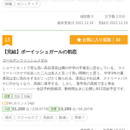
短編
センシティブ
感想数 0
文字数 2,016
最終更新日 2021.12.19
登録日 2021.12.19
15
お気に入り追加
30
【完結】ボーイッシュガールの初恋
ゴールデンフィッシュメダル
ショートカットで背も高い高谷凛花は隣の中学の手塚圭に恋をしている。 スト
リートバスケで出会った二人は友人と言って良い間柄だと思う。 中学3年の夏、
凛花は圭に告白をするがこっぴどく振られる。凛花はそれ以来、ストリートバス
ケに行かなくなり、高校に進学する。 しかし、進学先の高校で圭と再会
し・・・ ---------------- 全話予約投稿済。数時間おきに公開し9/12完結予定です。
恋愛
完結
短編
24h.ポイント
14pt
31,208
13,269
位 / 228,977件
位 / 66,397件
小説
恋愛
現代
スクールラブ
高校生
勘違い
男装？