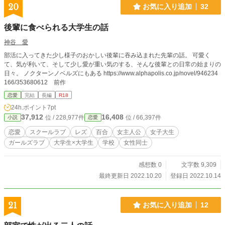
20
お気に入り追加
32
後輩に食べられる大学生の話
神谷 愛
部活に入ってきた少し様子のおかしい後輩に吞み込まれた先輩の話。 可愛く
て、気が利いて、そして少し愛が重い気のする、そんな後輩との日常の始まりの
日々。 ノクターンノベルズにもある https://www.alphapolis.co.jp/novel/946234
166/353680612 前作
恋愛
完結
長編
R18
24h.ポイント
7pt
37,912
16,408
位 / 228,977件
位 / 66,397件
小説
恋愛
恋愛
スクールラブ
レズ
百合
女主人公
女子大生
ガールズラブ
大学生×大学生
学校
女性同士
感想数 0
文字数 9,309
最終更新日 2022.10.20
登録日 2022.10.14
21
お気に入り追加
12