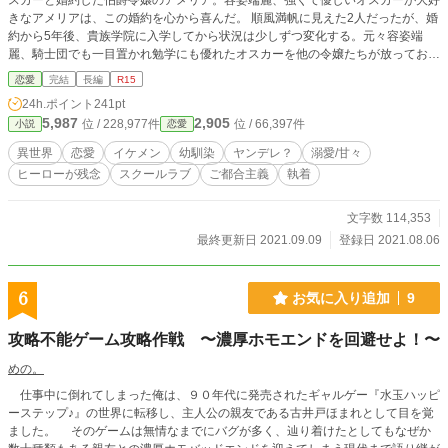
スカーと婚約した伯爵令嬢のアメリア。容姿端麗、強くて優しいオスカーが大好
きなアメリアは、この婚約を心から喜んだ。 順風満帆に見えた2人だったが、婚
約から5年後、貴族学院に入学してから状況は少しずつ変化する。元々容姿端
麗、騎士団でも一目置かれ勉学にも優れたオスカーを他の令嬢たちが放っておく
訳もなく、毎日たくさんの令嬢に囲まれるオスカー。 特に最近は、侯爵令嬢の
恋愛
完結
長編
R15
ミアと一緒に居る事も多くなった。自分より身分が高く美しいミアと幸せそうに
24h.ポイント
241pt
微笑むオスカーの姿を見たアメリアは、ある決意をする。 そんなアメリアに対
5,987
2,905
位 / 228,977件
位 / 66,397件
小説
恋愛
し、オスカーは… とても残念なヒーローと、行動派だが周りに流されやすいヒ
ロインのお話です。
異世界
恋愛
イケメン
幼馴染
ヤンデレ？
溺愛/甘々
ヒーローが残念
スクールラブ
ご都合主義
執着
文字数 114,353
最終更新日 2021.09.09
登録日 2021.08.06
6
お気に入り追加
9
攻略不能ゲーム攻略作戦 〜濃厚ホモエンドを回避せよ！〜
めの。
仕事中に倒れてしまった俺は、９０年代に発売されたギャルゲー『水玉ハッピ
ーステップ♪』の世界に転移し、主人公の親友である古井戸ほまれとして目を覚
ました。 そのゲームは無情なまでにバグが多く、辿り着けたとしてもなぜか