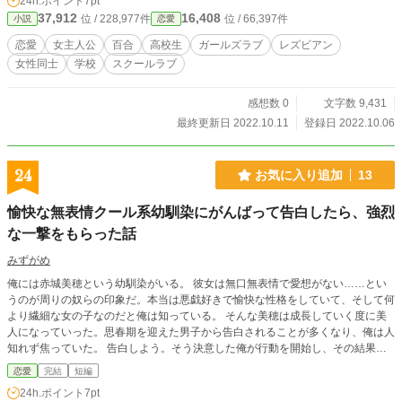
24h.ポイント
7pt
37,912
16,408
位 / 228,977件
位 / 66,397件
小説
恋愛
恋愛
女主人公
百合
高校生
ガールズラブ
レズビアン
女性同士
学校
スクールラブ
感想数 0
文字数 9,431
最終更新日 2022.10.11
登録日 2022.10.06
24
お気に入り追加
13
愉快な無表情クール系幼馴染にがんばって告白したら、強烈
な一撃をもらった話
みずがめ
俺には赤城美穂という幼馴染がいる。 彼女は無口無表情で愛想がない……とい
うのが周りの奴らの印象だ。本当は悪戯好きで愉快な性格をしていて、そして何
より繊細な女の子なのだと俺は知っている。 そんな美穂は成長していく度に美
人になっていった。思春期を迎えた男子から告白されることが多くなり、俺は人
知れず焦っていた。 告白しよう。そう決意した俺が行動を開始し、その結果が
出るまで。これはそんなお話。 ※他サイトでも掲載しています。
恋愛
完結
短編
24h.ポイント
7pt