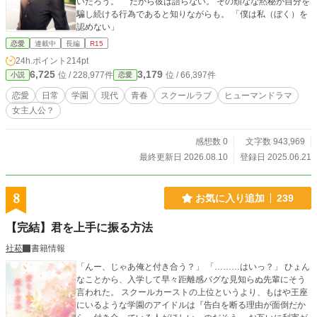
いだろう。 だから彼は語らない。 その頑なな黙秘が自分を
騙し続ける行為であると知りながらも。 「僕は私（ぼく）を
認めない」
恋愛
連載中
長編
R15
24h.ポイント
214pt
6,725
3,179
位 / 228,977件
位 / 66,397件
小説
恋愛
恋愛
日常
学園
現代
青春
スクールラブ
ヒューマンドラマ
女主人公？
感想数 0
文字数 943,969
最終更新日 2026.08.10
登録日 2025.06.21
8
お気に入り追加
239
【完結】君を上手に振る方法
社菘
書籍情報
「んー、じゃあ俺と付き合う？」 「………はいっ？」 ひょん
なことから、入学して早々距離感バグな見知らぬ先輩にそう
言われた。 スクールカーストの上位というより、もはや王座
にいるような学園のアイドルは『告白を断る理由が面倒だか