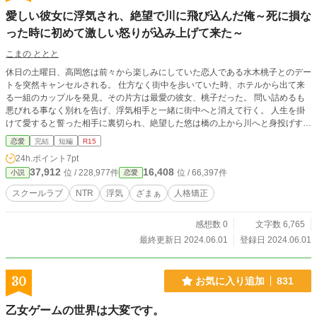
愛しい彼女に浮気され、絶望で川に飛び込んだ俺～死に損な
った時に初めて激しい怒りが込み上げて来た～
こまの ととと
休日の土曜日、高岡悠は前々から楽しみにしていた恋人である水木桃子とのデー
トを突然キャンセルされる。 仕方なく街中を歩いていた時、ホテルから出て来
る一組のカップルを発見。その片方は最愛の彼女、桃子だった。 問い詰めるも
悪びれる事なく別れを告げ、浮気相手と一緒に街中へと消えて行く。 人生を掛
けて愛すると誓った相手に裏切られ、絶望した悠は橋の上から川へと身投げする
が、助かってしまう。 その時になり、何故自分がこれ程苦しい思いをしてあの
恋愛
完結
短編
R15
二人は幸せなんだと激しい怒りを燃やす。 復讐を決意した悠は二人を追い込む
24h.ポイント
7pt
為に人鬼へと変貌する。
37,912
16,408
位 / 228,977件
位 / 66,397件
小説
恋愛
スクールラブ
NTR
浮気
ざまぁ
人格矯正
感想数 0
文字数 6,765
最終更新日 2024.06.01
登録日 2024.06.01
30
お気に入り追加
831
乙女ゲームの世界は大変です。