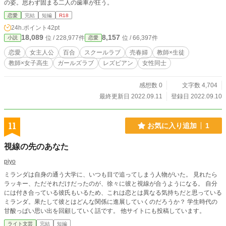
の姿。思わず固まる二人の歯車が狂う。
恋愛
完結
短編
R18
24h.ポイント
42pt
18,089
8,157
位 / 228,977件
位 / 66,397件
小説
恋愛
恋愛
女主人公
百合
スクールラブ
売春婦
教師×生徒
教師×女子高生
ガールズラブ
レズビアン
女性同士
感想数 0
文字数 4,704
最終更新日 2022.09.11
登録日 2022.09.10
11
お気に入り追加
1
視線の先のあなた
piyo
ミランダは自身の通う大学に、いつも目で追ってしまう人物がいた。 見れたら
ラッキー、ただそれだけだったのが、徐々に彼と視線が合うようになる。 自分
には付き合っている彼氏もいるため、これは恋とは異なる気持ちだと思っている
ミランダ。果たして彼とはどんな関係に進展していくのだろうか？ 学生時代の
甘酸っぱい思い出を回顧していく話です。 他サイトにも投稿しています。
ライト文芸
完結
短編