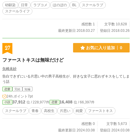
ちスパダリ仕様である。 初めは「幼馴染みだから」で流していた桜だったが
幼馴染
日常
ラブコメ
ほのぼの
BL
スクールラブ
日々心臓がいくつあっても足りない程の過多な愛情表現を受けていくうちに「お
スクールライフ
まじない」の事もあり、段々瑛を意識しはじめる。 これはそんな周囲から「リ
ア充爆発しろ」と常に思われている幼馴染みである彼らのどたばたラブコメな
日々の話である。 ※BL中心です。 ※2.「なろう」様にも投稿しています。 ※3.
感想数 1
文字数 10,628
タイトル＆路線変更しました。
最終更新日 2018.03.27
登録日 2018.03.26
27
お気に入り追加
0
ファーストキスは無味だけど
矢崎未紗
告白できずにいる片思い中の男子高校生が、好きな女子に思わずキスをしてしま
う話
恋愛
完結
短編
24h.ポイント
7pt
37,912
16,408
位 / 228,977件
位 / 66,397件
小説
恋愛
スクールラブ
青春
高校生
片思い
純愛
ファーストキス
感想数 0
文字数 5,673
最終更新日 2024.03.08
登録日 2024.03.08