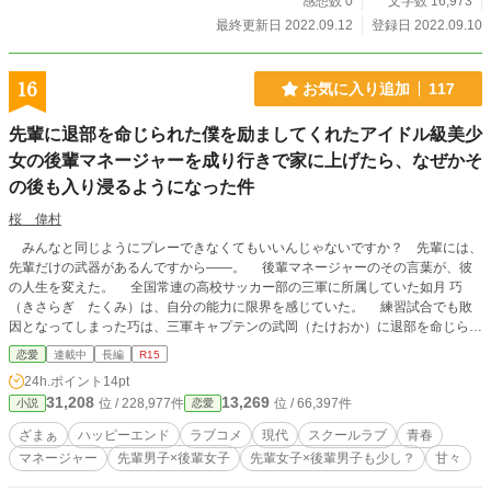
感想数 0
文字数 16,973
最終更新日 2022.09.12
登録日 2022.09.10
16
お気に入り追加
117
先輩に退部を命じられた僕を励ましてくれたアイドル級美少
女の後輩マネージャーを成り行きで家に上げたら、なぜかそ
の後も入り浸るようになった件
桜 偉村
みんなと同じようにプレーできなくてもいいんじゃないですか？ 先輩には、
先輩だけの武器があるんですから——。 後輩マネージャーのその言葉が、彼
の人生を変えた。 全国常連の高校サッカー部の三軍に所属していた如月 巧
（きさらぎ たくみ）は、自分の能力に限界を感じていた。 練習試合でも敗
因となってしまった巧は、三軍キャプテンの武岡（たけおか）に退部を命じられ
て絶望する。 武岡にとって、巧はチームのお荷物であると同時に、アイドル
恋愛
連載中
長編
R15
級美少女マネージャーの白雪 香奈（しらゆき かな）と親しくしている目障り
24h.ポイント
14pt
な存在だった。 そのため、自信をなくしている巧を追い込んで退部させ、香
31,208
13,269
位 / 228,977件
位 / 66,397件
小説
恋愛
奈と距離を置かせようとしたのだ。 そうすれば、香奈は自分のモノになると
錯覚していたから。 武岡の思惑通り、巧はサッカー部を辞めようとしてい
ざまぁ
ハッピーエンド
ラブコメ
現代
スクールラブ
青春
た。そこに現れたのが、香奈だった。 香奈に励まされてサッカーを続ける決
マネージャー
先輩男子×後輩女子
先輩女子×後輩男子も少し？
甘々
意をした巧は、彼女のアドバイスのおかげもあり、だんだんとその才能を開花さ
せていく。 一方、巧が成り行きで香奈を家に招いたのをきっかけに、二人の