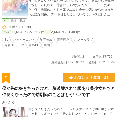
ら、付き合っている人がほしい』のだそう。 お互いに利害が
一致していたので、付き合ってみたのだが―― 「……だめ
だ。僕、先輩のことを本気で……」 偽物の恋人から始まった
不思議な関係。 デートはしたことないのに、キスだけが上手
くなる。 この関係って、一体なに？ 「……宇佐美くん。俺の
BL
完結
長編
こと、上手に振ってね」 年下うさぎ顔純粋男子(高1)×精神的
24h.ポイント
92pt
優位美人男子(高3)の甘酸っぱくじれったい、少しだけ切ない
11,664
2,664
位 / 228,977件
位 / 31,480件
小説
BL
恋の話。 ✧毎日2回更新中！ボーナスタイムに更新予定✧ ✧お
気に入り登録・各話♡・エール📣作者大歓喜します✧
BL
ハッピーエンド
年下攻め
青春恋愛
スクールラブ
青春BLカップ​
青春BL
学園
感想数 2
文字数 87,796
最終更新日 2025.08.22
登録日 2025.08.04
9
お気に入り追加
39
僕が先に好きだったけど、脳破壊されて訳あり美少女たちと
仲良くなったので幼馴染のことはもういいです
みずがめ
僕が先に好きだったのに……っ！ 矢沢比呂には幼い頃からず
っと想いを寄せていた可愛い幼馴染がいた。しかし、ある日