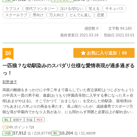
スで女性でも笑えて泣けます。 最後まで見てね。
ラブコメ
現代ファンタジー
泣ける/切ない
笑える
サキュバス
スクールラブ
男向け
万人向け
どんでん返し
恋愛
感想数 0
文字数 94,180
最終更新日 2021.03.18
登録日 2021.03.01
26
お気に入り追加
88
一匹狼？な幼馴染みのスパダリ仕様な愛情表現が過多過ぎる
っ！
彩野遼子
両親の離婚をきっかけに小学二年まで暮らしていた夜辻坂町(よつじざかちょう)
の中高大一貫の男子校、逢森(おうもり)学園高等部に入学する事になった天ヶ谷
桜(あまがやはる)。 そこでかつて「おまじない」を交わした幼馴染、湯地瑛(ゆ
づちあき)と八年ぶりの再会を果たす。 喜ぶ桜だったが、成績優秀でスポーツ万
能な瑛が学園内でかなり人気があり、にも関わらず周囲と必要以上の馴れ合いを
せず、学園内で推奨されている『パートナー』と呼ばれる相手も持たないため
BL
連載中
長編
R15
「一匹狼」と呼ばれている事を知る。 しかしそんな「一匹狼」である筈の瑛が
24h.ポイント
7pt
桜に対してだけは全く違っていた。 柔らかい表情を見せるのは当たり前。常に
37,912
10,204
位 / 228,977件
位 / 31,480件
小説
BL
スキンシップ過多であり何かと桜の世話を焼きたがる。しかもその全てがいちい