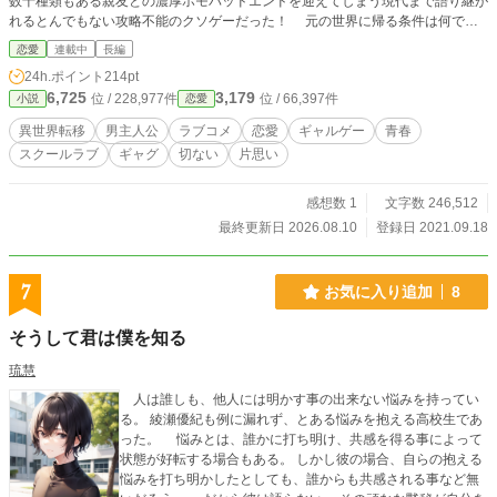
数十種類もある親友との濃厚ホモバッドエンドを迎えてしまう現代まで語り継が
れるとんでもない攻略不能のクソゲーだった！ 元の世界に帰る条件は何でも
いいからエンディングを迎えること。すなわちバッドエンドでもOKというわけ
恋愛
連載中
長編
だがホモエンドだけは絶対に嫌だ！ これは、役に立たないサポートキャラと
24h.ポイント
214pt
共に迫りくるバグを避けつつ主人公と適度な距離を取った上で、誰でもいいから
6,725
3,179
位 / 228,977件
位 / 66,397件
小説
恋愛
ヒロインとくっつける。そんなミッションをノーマルな俺が嘆き疲弊しながらこ
なしていく悲しい物語である。 ※小説家になろう様、カクヨム様にも掲載させ
異世界転移
男主人公
ラブコメ
恋愛
ギャルゲー
青春
ていただいています。
スクールラブ
ギャグ
切ない
片思い
感想数 1
文字数 246,512
最終更新日 2026.08.10
登録日 2021.09.18
7
お気に入り追加
8
そうして君は僕を知る
琉慧
人は誰しも、他人には明かす事の出来ない悩みを持ってい
る。 綾瀬優紀も例に漏れず、とある悩みを抱える高校生であ
った。 悩みとは、誰かに打ち明け、共感を得る事によって
状態が好転する場合もある。 しかし彼の場合、自らの抱える
悩みを打ち明かしたとしても、誰からも共感される事など無