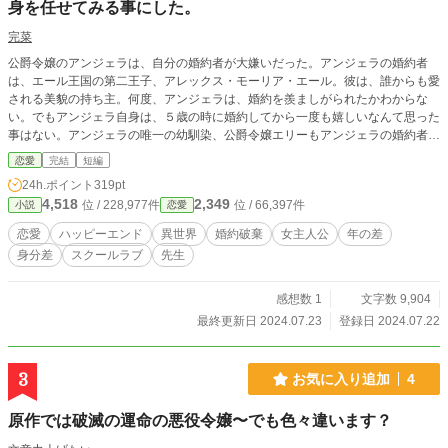
身を任せてみる事にした。
完菜
公爵令嬢のアンジェラは、自分の婚約者が大嫌いだった。アンジェラの婚約者
は、エール王国の第二王子、アレックス・モーリア・エール。彼は、誰からも愛
される美貌の持ち主。何度、アンジェラは、婚約を羨ましがられたかわからな
い。でもアンジェラ自身は、５歳の時に婚約してから一度も嬉しいなんて思った
事はない。アンジェラの唯一の幼馴染、公爵令嬢エリーもアンジェラの婚約者を
羨ましがったうちの一人。アンジェラが、何度この婚約が良いものではないと説
恋愛
完結
短編
明しても信じて貰えなかった。アンジェラ、エリー、アレックス、この三人が貴
24h.ポイント
319pt
族学園に通い始めると同時に、物語は動き出す。
4,518
2,349
位 / 228,977件
位 / 66,397件
小説
恋愛
恋愛
ハッピーエンド
異世界
婚約破棄
女主人公
年の差
身分差
スクールラブ
先生
感想数 1
文字数 9,904
最終更新日 2024.07.23
登録日 2024.07.22
3
お気に入り追加
4
原作では破滅の運命の悪役令嬢〜でも色々違います？