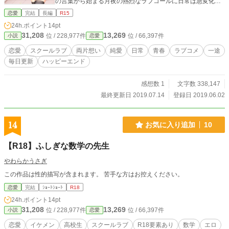
の言葉から始まる月夜の熱烈なラブコールに日常は急変化す
る。 恋に対して空回り気味でポンコツを露呈する月夜に苦笑
恋愛
完結
長編
R15
いしつつも、柔和で優しい笑顔に太陽はどんどん魅せられて
24h.ポイント
14pt
いく。 恋に不慣れな2人が互いに最も大切な人になるまでの
31,208
13,269
位 / 228,977件
位 / 66,397件
小説
恋愛
話。 7月14日 本編完結です。 小説化になろう、カクヨム、
マグネット、ノベルアップ＋で掲載中。
恋愛
スクールラブ
両片想い
純愛
日常
青春
ラブコメ
一途
毎日更新
ハッピーエンド
感想数 1
文字数 338,147
最終更新日 2019.07.14
登録日 2019.06.02
14
お気に入り追加
10
【R18】ふしぎな数学の先生
やわらかうさぎ
この作品は性的描写が含まれます。 苦手な方はお控えください。
恋愛
完結
ｼｮｰﾄｼｮｰﾄ
R18
24h.ポイント
14pt
31,208
13,269
位 / 228,977件
位 / 66,397件
小説
恋愛
恋愛
イケメン
高校生
スクールラブ
R18要素あり
数学
エロ