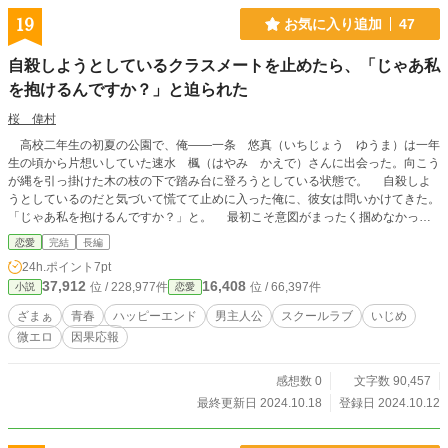
19
お気に入り追加
47
自殺しようとしているクラスメートを止めたら、「じゃあ私
を抱けるんですか？」と迫られた
桜 偉村
高校二年生の初夏の公園で、俺——一条 悠真（いちじょう ゆうま）は一年
生の頃から片想いしていた速水 楓（はやみ かえで）さんに出会った。向こう
が縄を引っ掛けた木の枝の下で踏み台に登ろうとしている状態で。 自殺しよ
うとしているのだと気づいて慌てて止めに入った俺に、彼女は問いかけてきた。
「じゃあ私を抱けるんですか？」と。 最初こそ意図がまったく掴めなかった
が、そこには速水さんが自殺を試みようとしていた壮絶な理由が隠されていて
恋愛
完結
長編
——
24h.ポイント
7pt
37,912
16,408
位 / 228,977件
位 / 66,397件
小説
恋愛
ざまぁ
青春
ハッピーエンド
男主人公
スクールラブ
いじめ
微エロ
因果応報
感想数 0
文字数 90,457
最終更新日 2024.10.18
登録日 2024.10.12