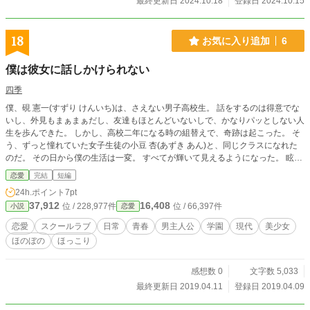
最終更新日 2024.10.18
登録日 2024.10.15
18
お気に入り追加
6
僕は彼女に話しかけられない
四季
僕、硯 憲一(すずり けんいち)は、さえない男子高校生。 話をするのは得意でな
いし、外見もまぁまぁだし、友達もほとんどいないしで、かなりパッとしない人
生を歩んできた。 しかし、高校二年になる時の組替えで、奇跡は起こった。 そ
う、ずっと憧れていた女子生徒の小豆 杏(あずき あん)と、同じクラスになれた
のだ。 その日から僕の生活は一変。 すべてが輝いて見えるようになった。 眩し
い彼女を見ていられるなんて、幸せすぎるーー！ 著作者：四季 無断転載は固く
恋愛
完結
短編
禁じます。 ※この作品は「小説家になろう」にも掲載しています。
24h.ポイント
7pt
37,912
16,408
位 / 228,977件
位 / 66,397件
小説
恋愛
恋愛
スクールラブ
日常
青春
男主人公
学園
現代
美少女
ほのぼの
ほっこり
感想数 0
文字数 5,033
最終更新日 2019.04.11
登録日 2019.04.09