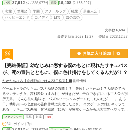
37,912
16,408
位 / 228,977件
位 / 66,397件
小説
恋愛
恋愛
幼馴染
学園
スクールラブ
純愛
男主人公
ハッピーエンド
コメディ
日常
ほのぼの
文字数 6,694
最終更新日 2023.12.27
登録日 2023.12.27
25
お気に入り追加
42
【完結保証】幼なじみに恋する僕のもとに現れたサキュバス
が、死の宣告とともに、僕に色仕掛けをしてくるんだが！？
たかたちひろ【令嬢節約ごはん23日発売】
書籍情報
ゲームキャラのサキュバスと幼馴染攻略！？ 失敗したら死ぬ！？ 幼馴染であ
るツンデレ少女、高杉澄鈴（すみれ）が好きだが、告白できずにいる主人公の別
所光男。 そんな彼の趣味は、パズルソーシャルゲームだったのだが……。 ある
日、幼馴染への七度目の告白作戦に失敗したとき、 そのゲームの推しキャラで
ある・サキュバス悪魔 甘利結愛（ゆあ）が突然ゲームから現実世界へやってき
た！ そして、彼女は光男に囁くのだ。 「別所さん。告白が成功しなかったら死
ファンタジー
完結
短編
R15
にますよ？」 と。 物語も、とっても動きます。ナンバーワン面白いラブコメで
24h.ポイント
7pt
す！！！！ 令和ぶち抜いてます。 テンプレでは全然ないですが、トップクラ
37,912
5,945
位 / 228,977件
位 / 53,351件
小説
ファンタジー