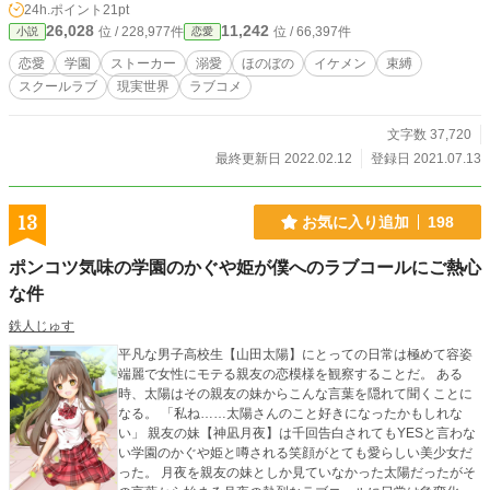
24h.ポイント
21pt
26,028
11,242
位 / 228,977件
位 / 66,397件
小説
恋愛
恋愛
学園
ストーカー
溺愛
ほのぼの
イケメン
束縛
スクールラブ
現実世界
ラブコメ
文字数 37,720
最終更新日 2022.02.12
登録日 2021.07.13
13
お気に入り追加
198
ポンコツ気味の学園のかぐや姫が僕へのラブコールにご熱心
な件
鉄人じゅす
平凡な男子高校生【山田太陽】にとっての日常は極めて容姿
端麗で女性にモテる親友の恋模様を観察することだ。 ある
時、太陽はその親友の妹からこんな言葉を隠れて聞くことに
なる。 「私ね……太陽さんのこと好きになったかもしれな
い」 親友の妹【神凪月夜】は千回告白されてもYESと言わな
い学園のかぐや姫と噂される笑顔がとても愛らしい美少女だ
った。 月夜を親友の妹としか見ていなかった太陽だったがそ