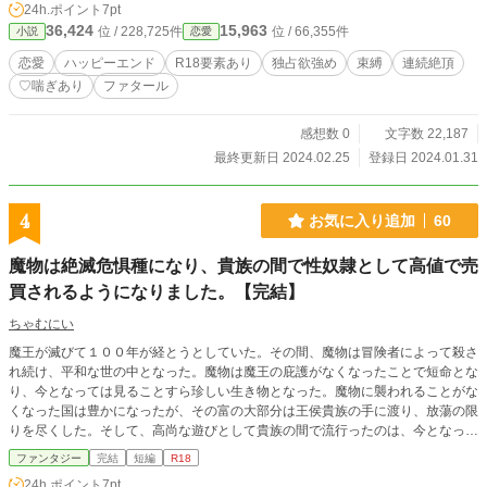
24h.ポイント
7pt
36,424
15,963
位 / 228,725件
位 / 66,355件
小説
恋愛
恋愛
ハッピーエンド
R18要素あり
独占欲強め
束縛
連続絶頂
♡喘ぎあり
ファタール
感想数 0
文字数 22,187
最終更新日 2024.02.25
登録日 2024.01.31
4
お気に入り追加
60
魔物は絶滅危惧種になり、貴族の間で性奴隷として高値で売
買されるようになりました。【完結】
ちゃむにい
魔王が滅びて１００年が経とうとしていた。その間、魔物は冒険者によって殺さ
れ続け、平和な世の中となった。魔物は魔王の庇護がなくなったことで短命とな
り、今となっては見ることすら珍しい生き物となった。魔物に襲われることがな
くなった国は豊かになったが、その富の大部分は王侯貴族の手に渡り、放蕩の限
りを尽くした。そして、高尚な遊びとして貴族の間で流行ったのは、今となって
は珍しくなった魔物を飼い、それらを使って性的な欲求を満たすことだった。
ファンタジー
完結
短編
R18
※貴族の間では、妻が魔物の子を孕んでも高値で売れることから歓迎・祝福され
24h.ポイント
7pt