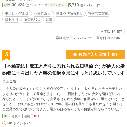
るという特殊な世界観です。 ※男性向きにしていますが、作者的には誰向けで
36,424
5,719
位 / 228,725件
位 / 53,293件
小説
ファンタジー
もありません。 ※ムーンライトノベルにも投稿している作品です。
中出し・孕ませ
♡喘ぎあり
無理やり描写あり
特殊な世界観
寝取られ
倫理観なし
恋愛
文字数 16,457
最終更新日 2022.04.25
登録日 2022.04.11
5
お気に入り追加
429
【本編完結】魔王と周りに恐れられる辺境伯ですが他人の婚
約者に手を出したと噂の伯爵令息にずっと片思いしています
ひよこ麺
※主人公が攻めですが受けと視点が交互になります。 幼い日に出会った美しい
ひとりの少女によって運命が決まった。 一目惚れしたその少女を鬼ほど執拗に
探したところ、まず少女でなく女装させられた少年で伯爵家の三男だということ
を知る。 それでも想いは変わらず15年、雨の日も風の日も君だけを穴が開くほ
どに見つめて追いかけてきた。君からはめちゃくちゃ何故か怖がられていたけ
ど。 その想いは届かぬままに月日は流れ、 君は婚約者のいる令嬢に手を出した
BL
連載中
長編
R18
賠償をするために、破格の給金が出る辺境伯領への兵役が決まる。 絶望してい
24h.ポイント
7pt
る君には悪いが俺は辺境伯。つまり今日から君が仕えるのは俺。 覚悟してく