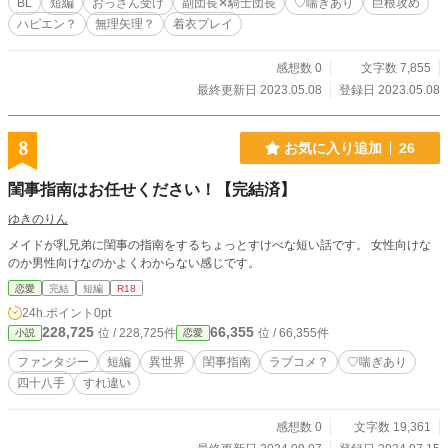
BL
短編
おっさん受け
副団長✕騎士団長
♡喘ぎあり
巨根攻め
ハピエン？
無理矢理？
着衣プレイ
感想数 0
文字数 7,855
最終更新日 2023.05.08
登録日 2023.05.08
8
お気に入り追加
26
閨事指南はお任せください！【完結済】
ゆきのりん
メイドが乳兄弟に閨事の指南をするちょっとすけべな短い話です。 女性向けな
のか男性向けなのかよくわからない感じです。
恋愛
完結
短編
R18
24h.ポイント
0pt
228,725
66,355
位 / 228,725件
位 / 66,355件
小説
恋愛
ファンタジー
短編
異世界
閨事指南
ラブコメ？
♡喘ぎあり
四十八手
すれ違い
感想数 0
文字数 19,361