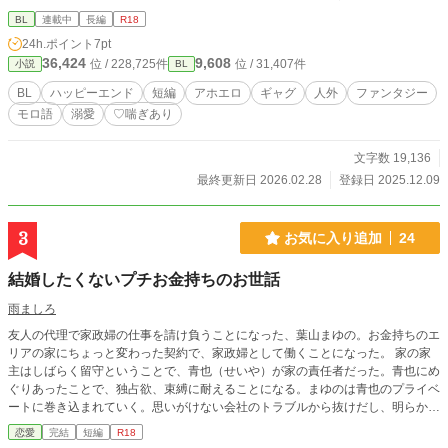
BL
連載中
長編
R18
24h.ポイント
7pt
36,424
9,608
位 / 228,725件
位 / 31,407件
小説
BL
BL
ハッピーエンド
短編
アホエロ
ギャグ
人外
ファンタジー
モロ語
溺愛
♡喘ぎあり
文字数 19,136
最終更新日 2026.02.28
登録日 2025.12.09
3
お気に入り追加
24
結婚したくないプチお金持ちのお世話
雨ましろ
友人の代理で家政婦の仕事を請け負うことになった、葉山まゆの。お金持ちのエ
リアの家にちょっと変わった契約で、家政婦として働くことになった。 家の家
主はしばらく留守ということで、青也（せいや）が家の責任者だった。青也にめ
ぐりあったことで、独占欲、束縛に耐えることになる。まゆのは青也のプライベ
ートに巻き込まれていく。思いがけない会社のトラブルから抜けだし、明らかに
なっていく２人の気持ち。
恋愛
完結
短編
R18