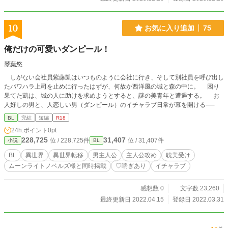
10
お気に入り追加
75
俺だけの可愛いダンピール！
琴葉悠
しがない会社員紫藤凱はいつものように会社に行き、そして別社員を呼び出し
たパワハラ上司を止めに行ったはずが、何故か西洋風の城と森の中に。 困り
果てた凱は、城の人に助けを求めようとすると、謎の美青年と遭遇する。 お
人好しの男と、人恋しい男（ダンピール）のイチャラブ日常が幕を開ける──
BL
完結
短編
R18
24h.ポイント
0pt
228,725
31,407
位 / 228,725件
位 / 31,407件
小説
BL
BL
異世界
異世界転移
男主人公
主人公攻め
耽美受け
ムーンライトノベルズ様と同時掲載
♡喘ぎあり
イチャラブ
感想数 0
文字数 23,260
最終更新日 2022.04.15
登録日 2022.03.31