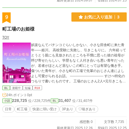
最終更新日 2024.09.07
登録日 2024.07.15
9
お気に入り追加
3
町工場のお姫様
TOY
娯楽なんてパチンコぐらいしかない、小さな田舎町に来た青
年——姫川。 高校受験に失敗し、引きこもりに。 六年経って
とうとう親にも見放されたところを不憫に思った彼の祖母が
呼び寄せたらしい。学歴もなく人付き合いも悪い青年だった
が、若者がほとんど居ないこの町にとっては有望な働き手。
傷ついた青年が、小さな町の工場で先輩のおじさん達によし
よし可愛がられるお話。 ----------------------------- すけべ特化の
つもりで書いたものです。 工場のおじさん2人×元引きこもり
の快楽に激弱な青年（童貞・処女）
BL
連載中
短編
R18
24h.ポイント
0pt
228,725
31,407
位 / 228,725件
位 / 31,407件
小説
BL
日常
町工場
快楽に弱い受け
3Pあり
♡喘ぎあり
感想数 0
文字数 7,735
最終更新日 2025.12.26
登録日 2025.12.25