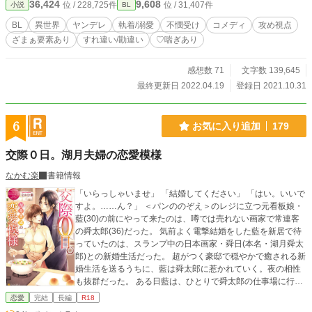
36,424
9,608
位 / 228,725件
位 / 31,407件
小説
BL
れ、この15年の想いを込めて、あらん限り溺愛させてもらおうか！ ※15年間純
愛を拗らせたストーカーがちの誤解されやすい攻め主人公と一見明るいけど割と
BL
異世界
ヤンデレ
執着/溺愛
不憫受け
コメディ
攻め視点
闇がある受けのラブコメ。CPは固定です。 ※3/16 短編⇒長編に変更しました。
ざまぁ要素あり
すれ違い/勘違い
♡喘ぎあり
※4/15 タイトル変更ならびに本編完結いたしました！！
感想数 71
文字数 139,645
最終更新日 2022.04.19
登録日 2021.10.31
6
お気に入り追加
179
交際０日。湖月夫婦の恋愛模様
なかむ楽
書籍情報
「いらっしゃいませ」 「結婚してください」 「はい。いいで
すよ。……ん？」 ＜パンののぞえ＞のレジに立つ元看板娘・
藍(30)の前にやって来たのは、噂では売れない画家で常連客
の舜太郎(36)だった。 気前よく電撃結婚をした藍を新居で待
っていたのは、スランプ中の日本画家・舜日(本名・湖月舜太
郎)との新婚生活だった。 超がつく豪邸で穏やかで癒される新
婚生活を送るうちに、藍は舜太郎に惹かれていく。夜の相性
も抜群だった。 ある日藍は、ひとりで舜太郎の仕事場に行く
と、未発表の美しい女性ただ一人を描き続けた絵を見つけて
恋愛
完結
長編
R18
しまった。絵に嫉妬する。そして自分の気持ちに気がついた