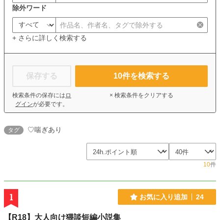
除外ワード
+ さらに詳しく検索する
保存する
10
件を検索する
検索条件の保存には
ロ
× 検索条件をクリアする
グイン
が必要です。
♡喘ぎあり
タグ
10
件
1
お気に入り追加
24
【R18】大人向け猥談短編小説集