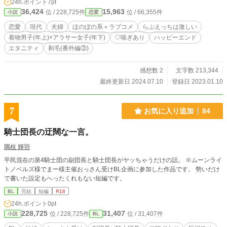
24h.ポイント
7pt
藍は……。（✦１章 湖月夫婦の恋愛模様✦ ２章 湖月夫婦
36,424
15,963
位 / 228,725件
位 / 66,355件
小説
恋愛
の問題解決 ✦07✦深い傷を癒して。愛しい人。 身も心も両思
いになった藍は、元カレと偶然再会（ストーキング）し「や
恋愛
現代
夫婦
ほのぼの系＋ラブコメ
らぶえっちは激しい
り直さないか」と言われるが── 藍は舜太郎に元カレとのト
着物男子(年上)×アラサー女子(年下)
♡喘ぎあり
ハッピーエンド
ラブルで会社を退職した過去を話す。嫉妬する舜太郎と忘れ
エタニティ
剃毛(番外編③)
させてほしい藍の夜は ✦08✦嵐：愛情表現が斜め上では？ 突
如やって来た舜太郎の祖母・花蓮から「子を作るまで嫁じゃ
ない！」と言われてしまい？ 花蓮に振り回される藍と、藍不
感想数 2
文字数 213,344
足の舜太郎。声を殺して……？ ✦09✦恋人以上、夫婦以上で
最終更新日 2024.07.10
登録日 2023.01.10
す。 藍は花蓮の紹介で、舜太郎が筆を折りかけた原因を作っ
た師匠に会いに行き、その真実を知る。 そして、迎えた個展
では藍が取った行動で、夫婦の絆がより深くなり……＜一部
7
お気に入り追加
84
完結＞ ✦直感で結婚した相性抜群らぶらぶ夫婦✦ 2023年第16
回恋愛小説大賞にて奨励賞をいただきました！応援ありがと
騎士団長の迂闊な一言。
うございました！ ⚠えっちが書きたくて(動機)書いたのでえ
っちしかしてません ⚠あらすじやタグで自衛してください
隅枝 輝羽
→番外編③に剃毛ぷれいがありますので苦手な方は回れ右で
平民混在の第4騎士団の副団長と騎士団長がヤッちゃうだけの話。 ※ムーンライ
お願いします 誤字報告ありがとうございます！大変助かりま
トノベルズ様でまー様主催おっさん受けBL企画に参加した作品です。 勢いだけ
す汗 誤字修正などは適宜対応 一旦完結後は各エピソード追加
で書いた設定もへったくれもない短編です。
します。完結まで毎日22時に2話ずつ予約投稿します 予告な
しでＲシーンあります よろしくお願いします（一旦完結48話
BL
完結
短編
R18
24h.ポイント
0pt
228,725
31,407
位 / 228,725件
位 / 31,407件
小説
BL