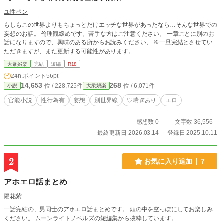
ユ性ペン
もしもこの世界よりもちょっとだけエッチな世界があったなら…そんな世界での
妄想のお話。 倫理観緩めです。苦手な方はご注意ください。 一章ごとに別のお
話になりますので、興味のある所からお読みください。 ※一旦完結とさせてい
ただきますが、また更新する可能性があります。
大衆娯楽
完結
短編
R18
24h.ポイント
56pt
14,653
268
位 / 228,725件
位 / 6,071件
小説
大衆娯楽
官能小説
性行為有
妄想
別世界線
♡喘ぎあり
エロ
感想数 0
文字数 36,556
最終更新日 2026.03.14
登録日 2025.10.11
2
お気に入り追加
7
アホエロ話まとめ
陽花紫
一話完結の、男同士のアホエロ話まとめです。 頭の中を空っぽにしてお楽しみ
ください。 ムーンライトノベルズの短編集から抜粋しています。