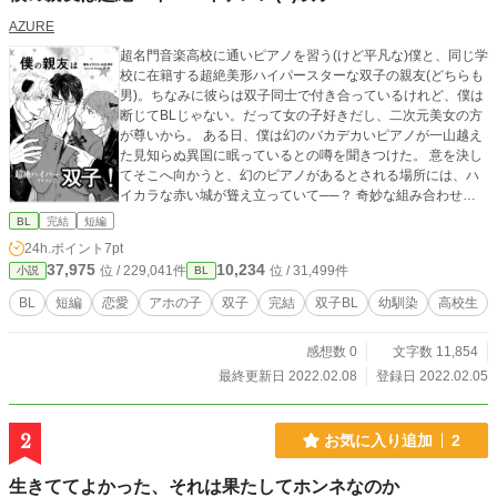
AZURE
超名門音楽高校に通いピアノを習う(けど平凡な)僕と、同じ学
校に在籍する超絶美形ハイパースターな双子の親友(どちらも
男)。ちなみに彼らは双子同士で付き合っているけれど、僕は
断じてBLじゃない。だって女の子好きだし、二次元美女の方
が尊いから。 ある日、僕は幻のバカデカいピアノが一山越え
た見知らぬ異国に眠っているとの噂を聞きつけた。 意を決し
てそこへ向かうと、幻のピアノがあるとされる場所には、ハ
イカラな赤い城が聳え立っていて──？ 奇妙な組み合わせの
３人と赤い城の住人が織りなす、まさかのクラシック音楽×ロ
BL
完結
短編
ックンロールドタバタコメディ！ ※一部BL要素があります。
24h.ポイント
7pt
※こちらは、他サイトで掲載中の超絶シリアスな拙作BL小説
37,975
10,234
位 / 229,041件
位 / 31,499件
小説
BL
『Suite 〜君の名の、組曲〜』のスピンオフ作品です。しか
し、『僕の親友〜』は本編を読んでいない方でもお楽しみい
BL
短編
恋愛
アホの子
双子
完結
双子BL
幼馴染
高校生
ただけると思います。 ※さらにさらに、こちらはRU様の創
作小説『MAESTRO-K!』シリーズとのコラボ作品になりま
感想数 0
文字数 11,854
す。RU様、この度は拙作とクロスオーバーさせていただいて
ありがとうございました！
最終更新日 2022.02.08
登録日 2022.02.05
2
お気に入り追加
2
生きててよかった、それは果たしてホンネなのか