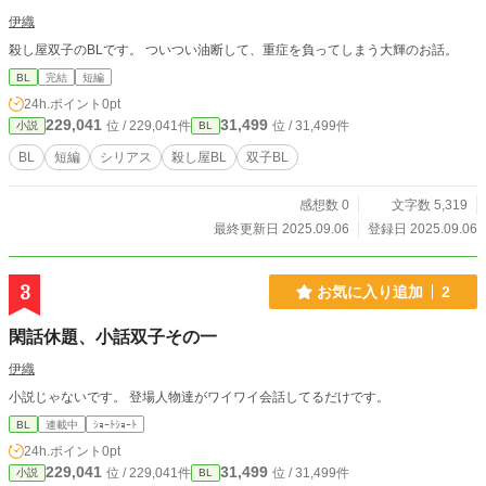
伊織
殺し屋双子のBLです。 ついつい油断して、重症を負ってしまう大輝のお話。
BL
完結
短編
24h.ポイント
0pt
229,041
31,499
位 / 229,041件
位 / 31,499件
小説
BL
BL
短編
シリアス
殺し屋BL
双子BL
感想数 0
文字数 5,319
最終更新日 2025.09.06
登録日 2025.09.06
3
お気に入り追加
2
閑話休題、小話双子その一
伊織
小説じゃないです。 登場人物達がワイワイ会話してるだけです。
BL
連載中
ｼｮｰﾄｼｮｰﾄ
24h.ポイント
0pt
229,041
31,499
位 / 229,041件
位 / 31,499件
小説
BL