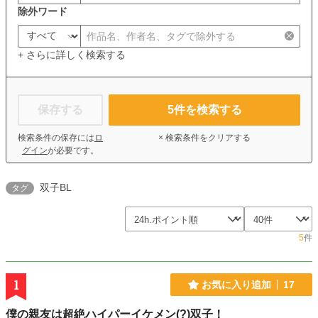
除外ワード
+ さらに詳しく検索する
保存する
5
件を検索する
検索条件の保存には
ロ
× 検索条件をクリアする
グイン
が必要です。
双子BL
タグ
5
件
1
お気に入り追加
17
僕の親友は超絶ハイパーイケメン(?)双子！