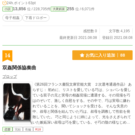
24h.ポイント
63pt
13,856
255
位 / 228,705件
位 / 6,071件
小説
大衆娯楽
母子相姦
下着ドロボー
感想数 0
文字数 4,195
最終更新日 2021.08.08
登録日 2021.08.08
14
お気に入り追加
88
双姦関係協奏曲
プロップ
《第26回フランス書院文庫官能大賞 ２次選考通過作品》 あ
らすじ： 初めに、リストを愛している巧は、ショパンを愛し
ている双子の兄と実母の相姦現場に遭遇する。その現場を巧
はのぞいて、激しく自慰をする。その中で、巧は実母に嫌わ
れていることを、聞いてショックを受ける。 そんな失意の
中、叔母と関係を結んでいた巧は、叔母を調教して性欲を発
散していた。 巧と同じように姉によって、光をさえぎられて
いた嫉妬深い叔母は巧を愛している。そ巧の陰の様なじめじ
めしている、氷のようなところを愛していた。 ところが、
恋愛
完結
長編
R18
突然兄が交通事故で死ぬ。葬式の日、どのように感情を抑え