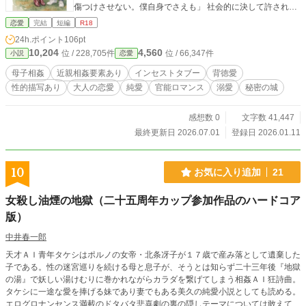
傷つけさせない。僕自身でさえも」 社会的に決して許されな
い「血の相性」を自覚しながらも、徹底した思いやりで母の
恋愛
完結
短編
R18
心を溶かし、二人だけの聖域を築いていく瑛人。 周囲に一切
24h.ポイント
106pt
の影を悟らせぬまま、歳月を重ねてもなお深まり続ける、一
10,204
4,560
位 / 228,705件
位 / 66,347件
小説
恋愛
対の男女の究極の純愛奇譚。
母子相姦
近親相姦要素あり
インセストタブー
背徳愛
性的描写あり
大人の恋愛
純愛
官能ロマンス
溺愛
秘密の城
感想数 0
文字数 41,447
最終更新日 2026.07.01
登録日 2026.01.11
10
お気に入り追加
21
女殺し油煙の地獄（二十五周年カップ参加作品のハードコア
版）
中井春一郎
天才ＡＩ青年タケシはポルノの女帝・北条冴子が１７歳で産み落として遺棄した
子である。性の迷宮巡りを続ける母と息子が、そうとは知らず二十三年後『地獄
の湯』で妖しい湯けむりに巻かれながらカラダを繋げてしまう相姦ＡＩ狂詩曲。
タケシに一途な愛を捧げる妹であり妻でもある美久の純愛小説としても読める。
エログロナンセンス満載のドタバタ悲喜劇の裏の隠しテーマについては敢えて言