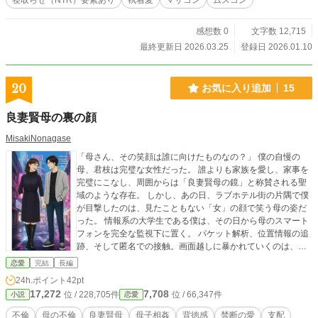
寝取らせ（NTR）要素あり
執着愛
マザコン
ムスコン
感想数 0
文字数 12,715
最終更新日 2026.03.25
登録日 2026.01.10
20
お気に入り追加
15
良妻賢母の裏の顔
MisakiNonagase
「母さん、その笑顔は誰に向けたものなの？」 僕の自慢の
母、君枝は完璧な女性だった。 誰よりも家族を愛し、家事を
完璧にこなし、周囲からは「良妻賢母の鏡」と称賛される聖
域のような存在。 しかし、あの日、ラブホテル街の片隅で僕
が目撃したのは、見たこともない「女」の顔で笑う母の姿だ
った。 情報系の大学生である僕は、その日から母のスマート
フォンを完全な監視下に置く。 パケット解析、位置情報の追
跡、そして匿名での接触。画面越しに暴かれていくのは、慎
み深い母の裏に隠された、奔放で卑猥な、あまりにも生々し
恋愛
完結
長編
い欲望の記録。 「僕は、母さんを救いたいんじゃない。母さ
24h.ポイント
42pt
んの全てを、僕だけのものにしたいんだ」 監視はやがて、支
17,272
7,708
位 / 228,705件
位 / 66,347件
小説
恋愛
配へと変わる。 母が不倫相手の罠に落ち、絶望の淵に立たさ
れた時、救いの手を差し伸べたのは――実の息子である僕だ
不倫
母の不倫
良妻賢母
母子相姦
背徳感
禁断の愛
支配