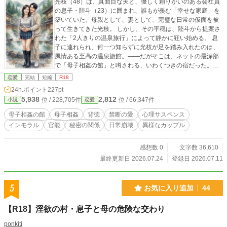
光枝（48）は、真面目な夫と、優しく頼りがいのある会社員
の息子・陸斗（23）に囲まれ、誰もが羨む「幸せな家庭」を
築いていた。母親として、妻として、完璧な日常の仮面を被
って生きてきた光枝。 しかし、その平穏は、陸斗から提案さ
れた「2人きりの温泉旅行」によって静かに狂い始める。 息
子に連れられ、何一つ知らずに光枝が足を踏み入れたのは、
風情ある至高の温泉旅館。――だがそこは、ネットの最深部
で「母子相姦の館」と噂される、いわくつきの宿だった。表
向きは普通の旅館でありながら、裏では特定の秘密を抱えた
恋愛
完結
短編
R18
実の親子が、倫理の仮面をかなぐり捨てて肉欲に溺れるため
24h.ポイント
227pt
の、背徳の巣窟。 何も知らない光枝は、宿の濃厚な空気と、
5,938
2,812
位 / 228,705件
位 / 66,347件
小説
恋愛
時折息子が見せる冷徹なまでに激しい「雄」の視線に動揺し
ながらも、必死に「母親」であり続けようとする。
母子相姦の館
母子相姦
背徳
禁断の愛
心理サスペンス
インモラル
官能
秘密の関係
日常崩壊
異様なカップル
感想数 0
文字数 36,610
最終更新日 2026.07.24
登録日 2026.07.11
5
お気に入り追加
44
【R18】淫欲の村・息子と母の危険な交わり
ponkiti