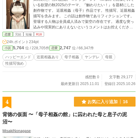
いる欲望の秋2025のテーマ、『触わりたい！』を題材にした
創作物です。 近親相姦（母子）作品です。 性描写、近親相姦
描写を含みます。 この話は創作物でありフィクションです。
登場する人物は全員成人済みで架空の存在です。 過度な突っ
込みや現実的にありえないというコメントはお控えくださ
い。 執筆完了。全7話予約投稿済み。3万文字未満。11/1まで
恋愛
完結
短編
R18
1話ずつ19時50分投稿。
24h.ポイント
234pt
5,764
2,747
位 / 228,705件
位 / 66,347件
小説
恋愛
ハッピーエンド
近親相姦あり
母子相姦
ヤンデレ
母親
性描写強め
感想数 0
文字数 29,177
最終更新日 2025.11.01
登録日 2025.10.26
4
お気に入り追加
16
背徳の仮面 〜「母子相姦の館」に囚われた母と息子の泥
沼〜
MisakiNonagase