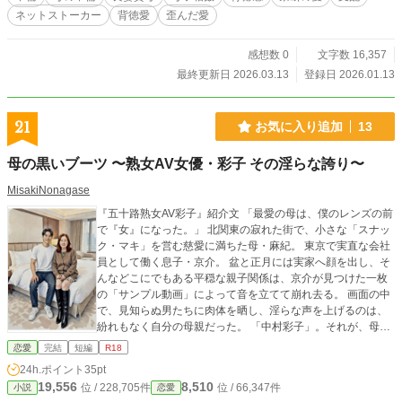
った。 これは、崩壊した家族の物語か。それとも、歪んだ愛
ネットストーカー
背徳愛
歪んだ愛
が辿り着いた究極の楽園か。 母と子、観測者と被験者。 血の
絆を「支配の鎖」へと作り変えた、背徳と狂気の全記録。
感想数 0
文字数 16,357
最終更新日 2026.03.13
登録日 2026.01.13
21
お気に入り追加
13
母の黒いブーツ 〜熟女AV女優・彩子 その淫らな誇り〜
MisakiNonagase
『五十路熟女AV彩子』紹介文 ​「最愛の母は、僕のレンズの前
で『女』になった。」 ​北関東の寂れた街で、小さな「スナッ
ク・マキ」を営む慈愛に満ちた母・麻紀。 東京で実直な会社
員として働く息子・京介。 盆と正月には実家へ顔を出し、そ
んなどこにでもある平穏な親子関係は、京介が見つけた一枚
の「サンプル動画」によって音を立てて崩れ去る。 ​画面の中
で、見知らぬ男たちに肉体を晒し、淫らな声を上げるのは、
紛れもなく自分の母親だった。 「中村彩子」。それが、母が
息子に隠して選んだ、もう一つの名前。​軽蔑、怒り、そして
恋愛
完結
短編
R18
抗いがたい好奇心。葛藤の末に、会社員としての日常を捨て
24h.ポイント
35pt
きれぬまま、京介が手にしたのは一台のカメラだった。 週
19,556
8,510
位 / 228,705件
位 / 66,347件
小説
恋愛
末、正体を隠して撮影会へと通い詰め、レンズ越しに「母の