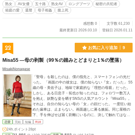
罪」を記録し続ける京介。一方で母は、息子に欺かれている
熟女
AV女優
五十路
熟女AV
ロングブーツ
秘密の共犯者
とも知らず、カメラの前で剥き出しの虚栄心を露わにしてい
箱庭の愛
還暦
母子相姦
腹上死
く。 ​母としての安息か、女優としての快楽か。息子としての
正義か、男としての支配か。 ​「スナック・マキ」のカウンタ
ー越しに交わされる日常の会話と、東京のスタジオで繰り広
感想数 0
文字数 61,230
げられる背徳の撮影。二つの顔が重なり合った時、二人の絆
最終更新日 2026.03.10
登録日 2026.01.11
は絶望的な「共犯関係」へと堕ちていく。​背徳のレンズが捉
えた、ある母子の終焉と再生の物語。
22
お気に入り追加
9
Misa55 ―母の剥製（99％の踏みとどまりと1％の墜落）
MisakiNonagase
「聖母」を殺したのは、僕の指先と、スマートフォンの光だ
った。 「画面の中の彼女は、僕の知らない『女』だった」 55
歳の母・美佐子は、地味で家庭的な「理想の母親」だった。
しかし、ある日息子・拓也が知ったのは、フォロワー数万人
を抱え、妖艶な姿を晒すSNSの人気アカウント『Misa55』。
それは、自分の知らない母の「女」の顔だった。 一度狂い始
めた歯車は、止まらない。画面越しに募る嫉妬。同じ屋根の
下、手を伸ばせば届く距離にいるのに、決して触れてはなら
ないという歯がゆさ。仕事で不在がちな父、SNSという虚
恋愛
完結
短編
R18
像、そして抑えきれない拓也の独占欲が、平穏だった石山家
24h.ポイント
28pt
の日常を音を立てて侵食していく。 そしてある夜、ついに理