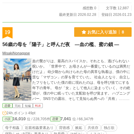
感想数 0
文字数 12,887
最終更新日 2026.02.28
登録日 2026.01.23
19
お気に入り追加
8
56歳の母を「陽子」と呼んだ夜 ―血の檻、蜜の鎖 ―
MisakiNonagase
血の繋がりは、最高のスパイスか。それとも、逃げられない
呪いか。 「世界中で、お母さんが一番愛しているのは満男だ
けだよ」 幼少期から向けられた母の異常な執着は、僕の中に
歪な「マザコン」の芽を育てていた。 社会人となり、自立し
たフリをしていた僕の前に現れたのは、母を呼び捨てにする
年下の青年。 母が「女」として他人に染まっていく。その絶
望が、僕の中に眠っていた支配欲を呼び覚ます。 ハプニング
バー、SNSでの露出、そして見知らぬ男への「共有」……。
エスカレートする欲望の果てに待ち受けていたのは、凄惨な
恋愛
完結
短編
R18
事件と、皮肉にもより強固になった二人の絆だった。 血が繋
24h.ポイント
49pt
がっているからこそ、この愛は決して切れない。 危うい絆の
16,010
7,041
位 / 228,705件
位 / 66,347件
小説
恋愛
上で、今を抱きしめ合う親子（ふたり）の、背徳と再生の記
録。
母子相姦
近親相姦要素あり
背徳感
嫉妬
共依存
独占欲