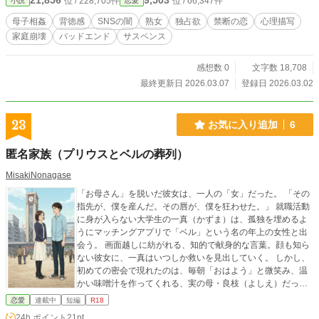
21,856
9,503
位 / 228,705件
位 / 66,347件
小説
恋愛
性の糸が途切れる。鍵をこじ開け、踏み入れた禁断の寝室。
朝日が照らし出したのは、絶望に濡れた母の姿と、もはや
母子相姦
背徳感
SNSの闇
熟女
独占欲
禁断の恋
心理描写
「息子」に戻れなくなった一人の男の成れの果てだった。 母
家庭崩壊
バッドエンド
サスペンス
子相姦という、99％の人が踏みとどまる深淵。その残りの
1％へと足を踏み出してしまった二人が辿り着く、あまりにも
静かで残酷な終着点とは――。
感想数 0
文字数 18,708
最終更新日 2026.03.07
登録日 2026.03.02
23
お気に入り追加
6
匿名家族（プリウスとベルの葬列）
MisakiNonagase
「お母さん」を脱いだ彼女は、一人の「女」だった。 「その
指先が、僕を産んだ。その唇が、僕を狂わせた。」 就職活動
に身が入らない大学生の一真（かずま）は、孤独を埋めるよ
うにマッチングアプリで「ベル」という名の年上の女性と出
会う。 画面越しに紡がれる、知的で献身的な言葉。顔も知ら
ない彼女に、一真はいつしか救いを見出していく。 しかし、
初めての密会で現れたのは、毎朝「おはよう」と微笑み、温
かい味噌汁を作ってくれる、実の母・良枝（よしえ）だっ
た。 絶望に震える二人。だが、一度暴走した孤独は、血縁と
恋愛
連載中
短編
R18
いう鎖さえも焼き切っていく。 母としての慈愛か、女として
24h.ポイント
21pt