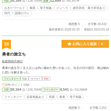
30,164
12,899
位 / 228,705件
位 / 66,347件
小説
恋愛
おきたワールド
毒親
母子相姦
メンヘラ
虐待表現・暴力表現あり
現代
認識のズレ
感想数 0
文字数 28,432
最終更新日 2026.02.25
登録日 2023.03.18
26
お気に入り追加
4
勇者の旅立ち
臥龍岡四月朔日
勇者の血を引く主人公には内に秘めた想いがあった。出立の日の前日、彼は秘め
た想いを解き放った。
ファンタジー
完結
ｼｮｰﾄｼｮｰﾄ
R18
24h.ポイント
14pt
30,164
4,541
位 / 228,705件
位 / 53,288件
小説
ファンタジー
ファンタジー
近親相姦あり
母親
勇者
母子相姦
感想数 0
文字数 2,251