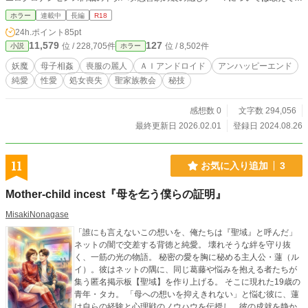
わない。 性愛場面については踏み込んだ描写とし、妄想場面も含め、その有様
ホラー
連載中
長編
R18
がまざまざと眼に浮かぶものにした。母親と息子の相姦地獄だけでなく、二人を
24h.ポイント
85pt
囲む様々な女と男、あるいは女と女の、性と愛の万華鏡を御堪能いただけるので
11,579
127
位 / 228,705件
位 / 8,502件
小説
ホラー
はないかと。物語の中でＳＥＸを繰り広げる女を列挙をすると、冴子・美久・紀
香・聖良・緑子・麗華・明日香・絵里・今日子・志保・恵令奈・真理亜・紫、そ
妖魔
母子相姦
喪服の麗人
ＡＩアンドロイド
アンハッピーエンド
してウサギちゃん。そはのうちで処女喪失も生々しく描いたのは、冴子・美久・
純愛
性愛
処女喪失
聖家族教会
秘技
麗華・志保・恵令奈・真理亜です。誰もが燃え上がらせてしまう情欲の炎から眼
を背けた、生温い恋愛小説に飽き足らない方々に是非お読みいただければ。
感想数 0
文字数 294,056
最終更新日 2026.02.01
登録日 2024.08.26
11
お気に入り追加
3
Mother-child incest​『母を乞う僕らの証明』
MisakiNonagase
「誰にも言えないこの想いを、俺たちは『聖域』と呼んだ」
ネットの闇で交差する背徳と純愛。 壊れそうな絆を守り抜
く、一筋の光の物語。 秘密の愛を胸に秘める主人公・蓮（ル
イ）。彼はネットの隅に、同じ葛藤や悩みを抱える者たちが
集う匿名掲示板【聖域】を作り上げる。 そこに現れた19歳の
青年・タカ。 「母への想いを抑えきれない」と悩む彼に、蓮
は自らの経験と心理戦のノウハウを伝授し、彼の成就を静か