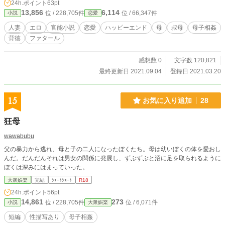
24h.ポイント
63pt
ていいかわからなくなった母は、葬儀場で兄の遺影に向かっ
13,856
6,114
位 / 228,705件
位 / 66,347件
小説
恋愛
て、自慰をはじめる。その母を襲う巧。だが、無理強いをせ
ずに、母に快感だけをあたえて、ひく。リストのような長い
人妻
エロ
官能小説
恋愛
ハッピーエンド
母
叔母
母子相姦
指で、拓也が与えられなかった快感を、巧は母に与える。そ
背徳
ファタール
れは、母親に対する小さな快楽の復讐であり、真由美の体の
奥の芯の雌しべは快楽に落ち震える。 出棺後の家で、ほっ
と溜息をついた真由美の頭に軽く衝撃が襲う。巧は自室に母
感想数 0
文字数 120,821
を転がしていた。ふと目覚める真由美。そして、その前で、
最終更新日 2021.09.04
登録日 2021.03.20
叔母である真奈美と愛し合う。だが、夢のような巧と真奈美
の行為のはざまで目覚めた。 数日後、拓也がいない家は少
しずつ変化をしていった。そして、ついに真由美は寝室で、
15
お気に入り追加
28
もう一度、巧と真奈美が、愛し合っている現場に遭遇させら
れる。巧が問う。まるで、死んだ拓也の様な声で、真由美の
狂母
心のドアを開いて剥いでしまう。心を動かされる真由美。だ
が、心の中は拓也とは全然違った。とうとう、真由美は我慢
wawabubu
の果てに、真奈美のように愛されたいとのぞみ陥落してしま
父の暴力から逃れ、母と子の二人になったぼくたち。母は幼いぼくの体を愛おし
う。 その後の、この家族たちはどこへといくのだろう？ 美
んだ。だんだんそれは男女の関係に発展し、ずぶずぶと沼に足を取られるように
しい美人姉妹の母と叔母とが一人の美青年を奪い合うように
ぼくは深みにはまっていった。
なる 珠玉の破滅と快楽と堕落の逸品。
大衆娯楽
完結
ｼｮｰﾄｼｮｰﾄ
R18
24h.ポイント
56pt
14,861
273
位 / 228,705件
位 / 6,071件
小説
大衆娯楽
短編
性描写あり
母子相姦