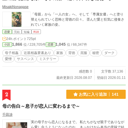
MisakiNonagase
「母親」から「一人の女」へ、そして「専属女優」へと塗り
替えられていく恐怖と背徳の日々。 歪んだ愛と狂気に侵食さ
れていく家族の姿。
恋愛
完結
短編
R18
24h.ポイント
725pt
1,866
1,045
位 / 228,705件
位 / 66,347件
小説
恋愛
母子相姦
近親相姦要素あり
家族
背徳
屈服
秘密
ダーク
愛憎
サスペンス
ミステリー
感想数 0
文字数 37,136
最終更新日 2026.08.07
登録日 2026.01.11
2
お気に入り追加
141
母の告白～息子が恋人に変わるまで～
千田渉
実の母子から恋人になるまで。 私たちがなぜ親子でありなが
ら愛し合うようになったのか。 きっかけから本当の意味で結