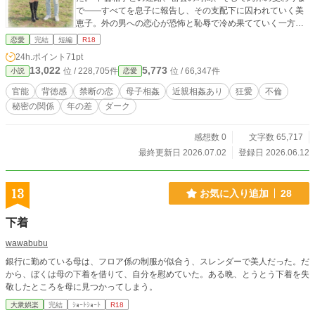
で――すべてを息子に報告し、その支配下に囚われていく美
恵子。外の男への恋心が恐怖と恥辱で冷め果てていく一方
で、彼女の身体は、血のつながりゆえの「息子の絶妙な快
恋愛
完結
短編
R18
感」に抗えなくなっていく。 誰にも言えない秘密の密室で、
24h.ポイント
71pt
上書きされていく背徳の記憶。母と息子の狂った歯車が、い
13,022
5,773
位 / 228,705件
位 / 66,347件
小説
恋愛
ま究極の深淵へと回り出す。
官能
背徳感
禁断の恋
母子相姦
近親相姦あり
狂愛
不倫
秘密の関係
年の差
ダーク
感想数 0
文字数 65,717
最終更新日 2026.07.02
登録日 2026.06.12
13
お気に入り追加
28
下着
wawabubu
銀行に勤めている母は、フロア係の制服が似合う、スレンダーで美人だった。だ
から、ぼくは母の下着を借りて、自分を慰めていた。ある晩、とうとう下着を失
敬したところを母に見つかってしまう。
大衆娯楽
完結
ｼｮｰﾄｼｮｰﾄ
R18