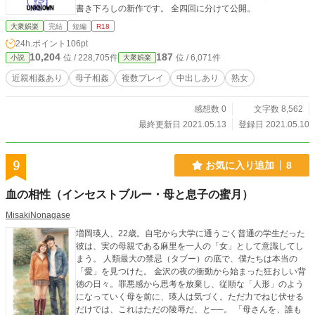
書き下ろしの新作です。 全四回に分けて公開。
大衆娯楽
完結
短編
R18
24h.ポイント
106pt
10,204
187
位 / 228,705件
位 / 6,071件
小説
大衆娯楽
近親相姦あり
母子相姦
複数プレイ
中出しあり
熟女
感想数 0
文字数 8,562
最終更新日 2021.05.13
登録日 2021.05.10
9
お気に入り追加
8
血の相性（インセストブルー・母と息子の蜜月）
MisakiNonagase
増岡瑛人、22歳。自宅から大学に通うごく普通の学生だった
彼は、実の母親である麻里を一人の「女」として意識してし
まう。 人類最大の禁忌（タブー）の底で、僕たちは本当の
「愛」を見つけた。 金沢の夜の衝動から始まった狂おしい背
徳の日々。罪悪感から思考を放棄し、従順な「人形」のよう
になっていく母を前に、瑛人は気づく。ただ力でねじ伏せる
だけでは、これはただの陵辱だ、と──。 「母さんを、誰も