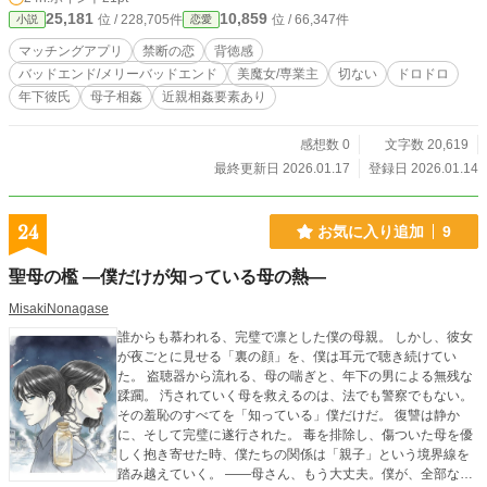
の本能か。 息子としての敬愛か、男としての情欲か。 家の中
25,181
10,859
位 / 228,705件
位 / 66,347件
小説
恋愛
では「完璧な親子」、密室では「狂おしい恋人」。 二つの顔
を使い分け、加速する背徳の坂道を転げ落ちる二人の先にあ
マッチングアプリ
禁断の恋
背徳感
るのは、楽園か、それとも破滅か――。
バッドエンド/メリーバッドエンド
美魔女/専業主
切ない
ドロドロ
年下彼氏
母子相姦
近親相姦要素あり
感想数 0
文字数 20,619
最終更新日 2026.01.17
登録日 2026.01.14
24
お気に入り追加
9
聖母の檻 ―僕だけが知っている母の熱―
MisakiNonagase
誰からも慕われる、完璧で凛とした僕の母親。 しかし、彼女
が夜ごとに見せる「裏の顔」を、僕は耳元で聴き続けてい
た。 盗聴器から流れる、母の喘ぎと、年下の男による無残な
蹂躙。 汚されていく母を救えるのは、法でも警察でもない。
その羞恥のすべてを「知っている」僕だけだ。 復讐は静か
に、そして完璧に遂行された。 毒を排除し、傷ついた母を優
しく抱き寄せた時、僕たちの関係は「親子」という境界線を
踏み越えていく。 ――母さん、もう大丈夫。僕が、全部なか