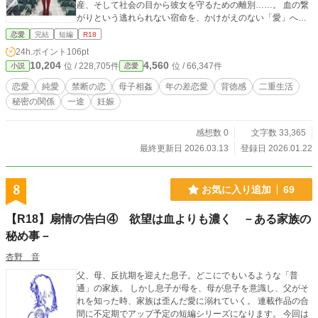
産、そして社会の目から彼女を守るための離別……。 血の繋
がりという逃れられない宿命を、かけがえのない「愛」へと
変えていく。実の母息子、そして29歳の年齢差を超えた、真
恋愛
完結
短編
R18
実の純愛ストーリー。
24h.ポイント
106pt
10,204
4,560
位 / 228,705件
位 / 66,347件
小説
恋愛
恋愛
純愛
禁断の恋
母子相姦
年の差恋愛
背徳感
二重生活
秘密の関係
一途
妊娠
感想数 0
文字数 33,365
最終更新日 2026.03.13
登録日 2026.01.22
8
お気に入り追加
69
【R18】扇情の告白④ 欲望は血よりも濃く －ある家族の
秘め事－
杏野 音
父、母、反抗期を迎えた息子。どこにでもいるような「普
通」の家族。 しかし息子が母を、母が息子を意識し、父がそ
れを知った時、家族は歪んだ愛に溺れていく。 連載作品の合
間に不定期でアップ予定の短編シリーズになります。 今回は