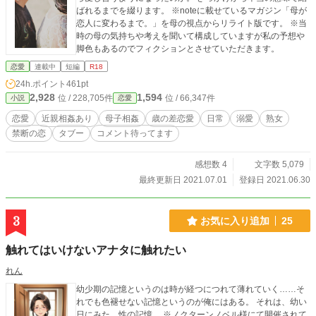
ばれるまでを綴ります。 ※noteに載せているマガジン「母が
恋人に変わるまで。」を母の視点からリライト版です。 ※当
時の母の気持ちや考えを聞いて構成していますが私の予想や
脚色もあるのでフィクションとさせていただきます。
恋愛
連載中
短編
R18
24h.ポイント
461pt
2,928
1,594
位 / 228,705件
位 / 66,347件
小説
恋愛
恋愛
近親相姦あり
母子相姦
歳の差恋愛
日常
溺愛
熟女
禁断の恋
タブー
コメント待ってます
感想数 4
文字数 5,079
最終更新日 2021.07.01
登録日 2021.06.30
3
お気に入り追加
25
触れてはいけないアナタに触れたい
れん
幼少期の記憶というのは時が経つにつれて薄れていく……そ
れでも色褪せない記憶というのが俺にはある。 それは、幼い
日にみた、性の記憶。 ※ノクターンノベル様にて開催されて