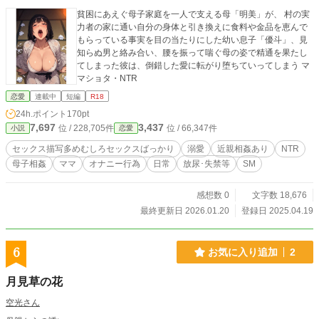
貧困にあえぐ母子家庭を一人で支える母「明美」が、 村の実
力者の家に通い自分の身体と引き換えに食料や金品を恵んで
もらっている事実を目の当たりにした幼い息子「優斗」、見
知らぬ男と絡み合い、腰を振って喘ぐ母の姿で精通を果たし
てしまった彼は、倒錯した愛に転がり堕ちていってしまう マ
マショタ・NTR
恋愛
連載中
短編
R18
24h.ポイント
170pt
7,697
3,437
位 / 228,705件
位 / 66,347件
小説
恋愛
セックス描写多めむしろセックスばっかり
溺愛
近親相姦あり
NTR
母子相姦
ママ
オナニー行為
日常
放尿･失禁等
SM
感想数 0
文字数 18,676
最終更新日 2026.01.20
登録日 2025.04.19
6
お気に入り追加
2
月見草の花
空光さん