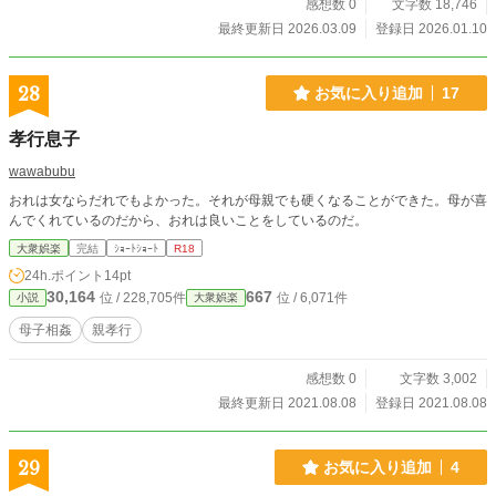
感想数 0
文字数 18,746
最終更新日 2026.03.09
登録日 2026.01.10
28
お気に入り追加
17
孝行息子
wawabubu
おれは女ならだれでもよかった。それが母親でも硬くなることができた。母が喜
んでくれているのだから、おれは良いことをしているのだ。
大衆娯楽
完結
ｼｮｰﾄｼｮｰﾄ
R18
24h.ポイント
14pt
30,164
667
位 / 228,705件
位 / 6,071件
小説
大衆娯楽
母子相姦
親孝行
感想数 0
文字数 3,002
最終更新日 2021.08.08
登録日 2021.08.08
29
お気に入り追加
4