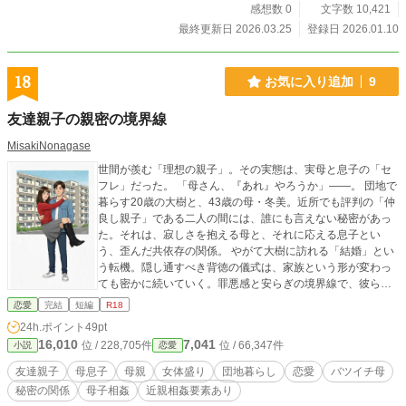
感想数 0
文字数 10,421
最終更新日 2026.03.25
登録日 2026.01.10
18
お気に入り追加
9
友達親子の親密の境界線
MisakiNonagase
世間が羨む「理想の親子」。その実態は、実母と息子の「セ
フレ」だった。 「母さん、『あれ』やろうか」――。 団地で
暮らす20歳の大樹と、43歳の母・冬美。近所でも評判の「仲
良し親子」である二人の間には、誰にも言えない秘密があっ
た。それは、寂しさを抱える母と、それに応える息子とい
う、歪んだ共依存の関係。 やがて大樹に訪れる「結婚」とい
う転機。隠し通すべき背徳の儀式は、家族という形が変わっ
ても密かに続いていく。罪悪感と安らぎの境界線で、彼らが
見つけた「幸せ」の答えとは。
恋愛
完結
短編
R18
24h.ポイント
49pt
16,010
7,041
位 / 228,705件
位 / 66,347件
小説
恋愛
友達親子
母息子
母親
女体盛り
団地暮らし
恋愛
バツイチ母
秘密の関係
母子相姦
近親相姦要素あり