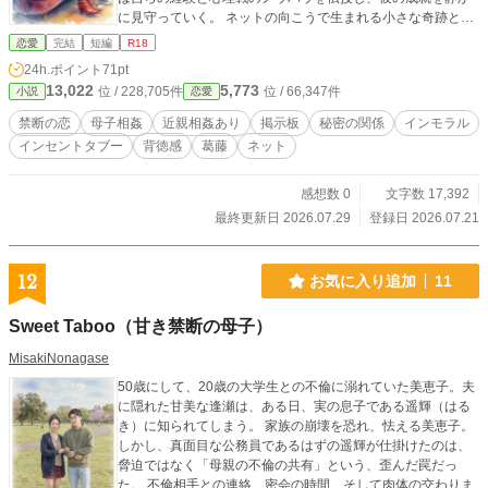
に見守っていく。 ネットの向こうで生まれる小さな奇跡と、
現実世界で母・弓子と重ねる密やかで濃厚な甘美の時間。 し
恋愛
完結
短編
R18
かし、その穏やかな平穏を切り裂くように、サイトの壊滅を
24h.ポイント
71pt
狙う悪質な悪意の影が忍び寄る――。 絶体絶命の流出危機、
13,022
5,773
位 / 228,705件
位 / 66,347件
小説
恋愛
謎の協力者『K』の登場、そして深まっていく同志たちの絆。
世間の正論や偏見から逃れ、愛する人と大切な居場所を守り
禁断の恋
母子相姦
近親相姦あり
掲示板
秘密の関係
インモラル
抜いた先に、蓮が掴み取った「真実の愛」の姿とは――。
インセントタブー
背徳感
葛藤
ネット
感想数 0
文字数 17,392
最終更新日 2026.07.29
登録日 2026.07.21
12
お気に入り追加
11
Sweet Taboo（甘き禁断の母子）
MisakiNonagase
50歳にして、20歳の大学生との不倫に溺れていた美恵子。夫
に隠れた甘美な逢瀬は、ある日、実の息子である遥輝（はる
き）に知られてしまう。 家族の崩壊を恐れ、怯える美恵子。
しかし、真面目な公務員であるはずの遥輝が仕掛けたのは、
脅迫ではなく「母親の不倫の共有」という、歪んだ罠だっ
た。 不倫相手との連絡、密会の時間、そして肉体の交わりま