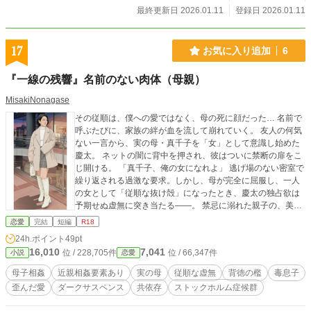
最終更新日 2026.01.11
登録日 2026.01.11
17
お気に入り追加
6
​『一線の残響』名前のない肉体（母親）
MisakiNonagase
その従順は、僕への愛ではなく、母の死に顔だった… 名前で
呼ぶたびに、家族の絆が血を流して崩れていく。 友人の何気
ない一言から、実の母・真千子を「女」として意識し始めた
慶太。 ネットの闇に背中を押され、彼はついに禁断の扉をこ
じ開ける。 「真千子、俺の女になれよ」 逃げ場のない密室で
繰り返される過激な要求。しかし、母が完全に屈服し、一人
の女として「従順な抜け殻」になったとき、慶太の独占欲は
予期せぬ虚無に突き当たる――。 禁忌に溺れた親子の、美し
くも醜い破滅の記録。
恋愛
完結
短編
R18
24h.ポイント
49pt
16,010
7,041
位 / 228,705件
位 / 66,347件
小説
恋愛
母子相姦
近親相姦要素あり
実の母
従順な虚無
背徳の檻
毒息子
歪んだ愛
ダークサスペンス
共依存
ストックホルム症候群