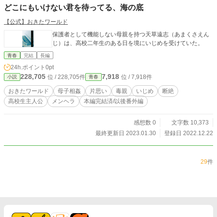
どこにもいけない君を待ってる、海の底
【公式】おきたワールド
保護者として機能しない母親を持つ天草遠志（あまくさえん
じ）は、高校二年生のある日を境にいじめを受けていた。
青春
完結
長編
24h.ポイント
0pt
228,705
7,918
位 / 228,705件
位 / 7,918件
小説
青春
おきたワールド
母子相姦
片思い
毒親
いじめ
断絶
高校生主人公
メンヘラ
本編完結済/以後番外編
感想数 0
文字数 10,373
最終更新日 2023.01.30
登録日 2022.12.22
29
件