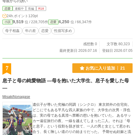
母親からの誘い
恋愛
連載中
長編
R18
24h.ポイント
120pt
9,519
4,250
位 / 228,705件
位 / 66,347件
小説
恋愛
母子相姦
年の差
恋愛
性描写多め
感想数 0
文字数 80,323
最終更新日 2026.07.16
登録日 2026.07.05
7
お気に入り追加
21
息子と母の純愛物語 —母を抱いた大学生、息子を愛した母
—
MisakiNonagase
遺伝子が導いた究極の同調（シンクロ） 東京郊外の住宅街。
どこにでもある平凡な四人家族の中で、大学生の次男・淳也
は、実の母である真澄へ禁断の想いを抱いていた。 あるサッ
カー遠征旅行の夜、一線を越えてしまった二人。それは「母
と息子」という役割を脱ぎ捨て、一人の男と女として惹かれ
合う、長く険しい道のりの始まりだった。 予期せぬ妊娠と流