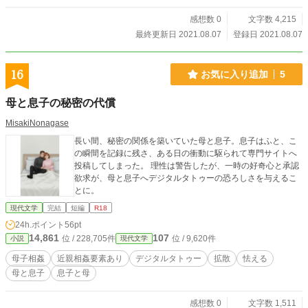
感想数 0
文字数 4,215
最終更新日 2021.08.07
登録日 2021.08.07
16
お気に入り追加
5
母と息子の秘密の代償
MisakiNonagase
長い間、秘密の関係を築いていた母と息子。息子はふと、こ
の瞬間を記録に残さ、ある日の衝動に駆られて専門サイトへ
投稿してしまった。 理性は警告したが、一時の好奇心と承認
欲求が、母と息子へデジタルタトゥーの恐ろしさを与えるこ
とに。
現代文学
完結
短編
R18
24h.ポイント
56pt
14,861
107
位 / 228,705件
位 / 9,620件
小説
現代文学
母子相姦
近親相姦要素あり
デジタルタトゥー
拡散
怯える
母と息子
息子と母
感想数 0
文字数 1,511