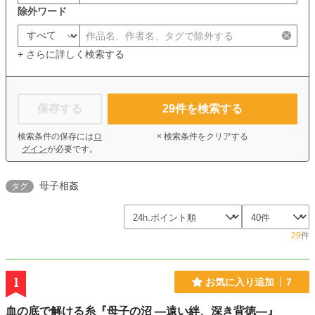
除外ワード
+ さらに詳しく検索する
保存する
29
件を検索する
検索条件の保存には
ロ
× 検索条件をクリアする
グイン
が必要です。
母子相姦
タグ
29
件
1
お気に入り追加
7
血の底で解ける糸『母子の沼 —遠い絆、深き背徳—』