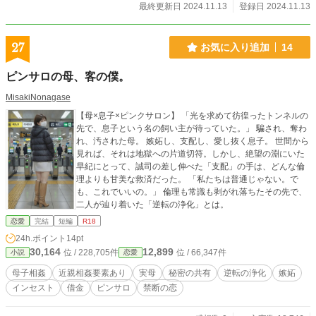
最終更新日 2024.11.13
登録日 2024.11.13
27
お気に入り追加
14
ピンサロの母、客の僕。
MisakiNonagase
【母×息子×ピンクサロン】 「光を求めて彷徨ったトンネルの
先で、息子という名の飼い主が待っていた。」 騙され、奪わ
れ、汚された母。 嫉妬し、支配し、愛し抜く息子。 世間から
見れば、それは地獄への片道切符。しかし、絶望の淵にいた
早紀にとって、誠司の差し伸べた「支配」の手は、どんな倫
理よりも甘美な救済だった。 「私たちは普通じゃない。で
も、これでいいの。」 倫理も常識も剥がれ落ちたその先で、
二人が辿り着いた「逆転の浄化」とは。
恋愛
完結
短編
R18
24h.ポイント
14pt
30,164
12,899
位 / 228,705件
位 / 66,347件
小説
恋愛
母子相姦
近親相姦要素あり
実母
秘密の共有
逆転の浄化
嫉妬
インセスト
借金
ピンサロ
禁断の恋