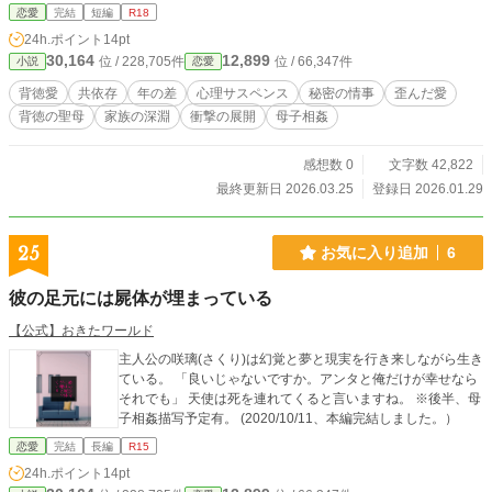
ったことにしてあげるから。
恋愛
完結
短編
R18
24h.ポイント
14pt
30,164
12,899
位 / 228,705件
位 / 66,347件
小説
恋愛
背徳愛
共依存
年の差
心理サスペンス
秘密の情事
歪んだ愛
背徳の聖母
家族の深淵
衝撃の展開
母子相姦
感想数 0
文字数 42,822
最終更新日 2026.03.25
登録日 2026.01.29
25
お気に入り追加
6
彼の足元には屍体が埋まっている
【公式】おきたワールド
主人公の咲璃(さくり)は幻覚と夢と現実を行き来しながら生き
ている。 「良いじゃないですか。アンタと俺だけが幸せなら
それでも」 天使は死を連れてくると言いますね。 ※後半、母
子相姦描写予定有。 (2020/10/11、本編完結しました。）
恋愛
完結
長編
R15
24h.ポイント
14pt