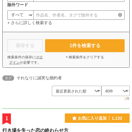
除外ワード
+ さらに詳しく検索する
保存する
1
件を検索する
検索条件の保存には
ロ
× 検索条件をクリアする
グイン
が必要です。
それなりに誠実な婚約者
タグ
1
件
1
お気に入り追加
1,132
行き場を失った恋の終わらせ方