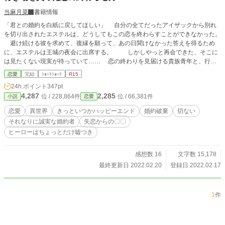
当麻月菜
書籍情報
「君との婚約を白紙に戻してほしい」 自分の全てだったアイザックから別れ
を切り出されたエステルは、どうしてもこの恋を終わらすことができなかった。
避け続ける彼を求めて、復縁を願って、あの日聞けなかった答えを得るため
に、エステルは王城の夜会に出席する。 しかしやっと再会できた、そこに
は見たくない現実が待っていて…… 恋の終わりを見届ける貴族青年と、行き
場を失った恋の中をさ迷う令嬢の終わりと始まりの物語。 ※他のサイトにも重
恋愛
完結
ｼｮｰﾄｼｮｰﾄ
R15
複投稿しています。
24h.ポイント
347pt
4,287
2,285
位 / 228,864件
位 / 66,381件
小説
恋愛
恋愛
異世界
きっといつかハッピーエンド
婚約破棄
切ない
それなりに誠実な婚約者
失恋からの〇〇
ヒーローはちょっとだけ嘘つき
感想数 16
文字数 15,178
最終更新日 2022.02.20
登録日 2022.02.17
1
件