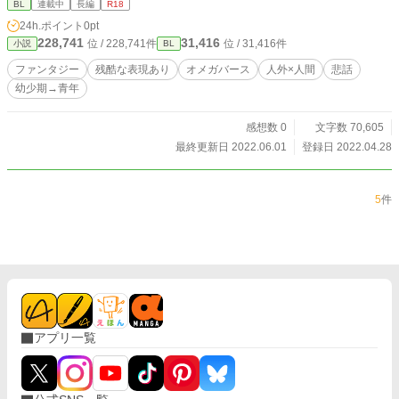
BL
連載中
長編
R18
24h.ポイント
0pt
228,741
31,416
位 / 228,741件
位 / 31,416件
小説
BL
ファンタジー
残酷な表現あり
オメガバース
人外×人間
悲話
幼少期→青年
感想数 0
文字数 70,605
最終更新日 2022.06.01
登録日 2022.04.28
5
件
アプリ一覧