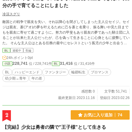
分の手で育てることにしました
冷涼スグリ
敵国との戦争で親友を失い、それ以降心を閉ざしてしまった主人公セイジ。セイ
ジは親友、蒼(アオ)の夢を叶えるために己を蒼と名乗り、振る舞いや見た目まで
もを親友に寄せて過ごすように。努力の甲斐もあり親友の夢であった騎士団に入
ることが出来た主人公だったが、己を偽って生きることに心身ともに疲弊してい
た。 そんな主人公はとある任務の最中にセレストという孤児の少年と出会う。
セレストに蒼の面影を感じた主人公はセレストを養子として迎えることを決意。
BL
連載中
長編
そうして共に過ごすうちに、純粋で心優しいセレストに癒され段々と心を許して
24h.ポイント
0pt
いく。主人公は節々の言動からセレストが蒼の生まれ変わりだと確信するが、セ
228,741
31,416
位 / 228,741件
位 / 31,416件
小説
BL
レストには前世の記憶はなかった。 しかし、セレストが騎士団に入団すること
が出来る年齢である十二歳の誕生日を迎えたその日、彼の記憶に変化が起こり…
BL
ハッピーエンド
ファンタジー
輪廻転生
ブロマンス
※ ・擬似成り代わり ・微勘違い ・転生パロ ・擬似家族 ・ブロマンス ・愛され
幼少期→青年
年の差
という詰め込みセットにも程があるお話。 全てが連続したお話と言うよりも、
時系列に沿った短編が年代ごとに並んでいるような形式となっております。 202
3/3/2 …タイトル少し変えました
感想数 0
文字数 51,741
最終更新日 2023.11.16
登録日 2023.02.26
2
お気に入り追加
74
【完結】少女は勇者の隣で"王子様"として生きる