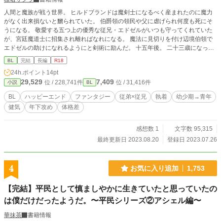
人間と魔族が戦う世界。 ヒルドブランドは魔剣士になるべく産まれたのに魔力
がなく出来損ないと嬲られていた。 伯爵領の領民や父に虐げられ何度も死にそ
うになる。 敬愛する五つ上の優秀な従兄・エドゼルがいつも守ってくれていた
が、宮廷魔道士に招集され離ればなれになる。 魔法に見切りを付け辺境伯領で
エドゼルの助けになれるようにと剣術に励んだ。 十五年後。 二十三歳になった
ヒルドブランドは魔王討伐のため騎士として王宮に招集された。いつの頃か敬愛
BL
完結
長編
R18
は形を変え、一人の男としてエドゼルを愛するようになったヒルドブランドは父
24h.ポイント
14pt
の元を訪ねた。 その時、魔力を持たないにもかかわらず一冊の魔導書の内容が
29,529
7,409
位 / 228,741件
位 / 31,416件
小説
BL
身体に入ってくる。 『吸収魔法』 他者から、魔力とその者が使える魔法を吸い
取り自在に扱える恐ろしいものだった。 その頃エドゼルは第二王子の恋人の一
BL
ハッピーエンド
ファンタジー
従弟×従兄
執着
幼少期→青年
人になっていた。 宮廷魔道士長となったエドゼルは苛まれる孤独を振り払え
健気
年下攻め
体格差
ず、手を伸ばした第二王子に溺れてしまっていた。 エドゼルもまた幼少期に虐
げられていたのだ、己の母によって。 ヒルドブランドを呪うことに全力を注ぐ
母は、一度としてエドゼルに関心を向けてはくれなかった。支えとなっていたヒ
感想数 1
文字数 95,315
ルドブランドからの敬愛も失ったエドゼルは、第二王子が囁いてくれる愛が全て
最終更新日 2023.08.20
登録日 2023.07.26
となり盲目となった。 だがその愛は、エドゼルの黒魔術を意のままに操りたい
第二王子の嘘だった。 従兄を盲愛する魔剣士と、愛に翻弄される黒魔道士のフ
ァンタジーBL。
4
お気に入り追加
1,753
【完結】平民として慎ましやかに生きていたと思っていたの
は僕だけだったようだ。〜平民シリーズ②アシェル編〜
華抹茶
書籍情報