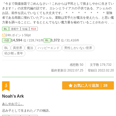
『今まで我儘放題でごめんなさい！これからは平民として慎ましやかに生きてい
きます！』の次世代編の話です。 エレンとライアスの子供である、アシェルの
お話。前作を読んでいなくても大丈夫です。 ＊ ＊ ＊ ＊ ＊ ＊ ＊ 冒険
者である両親に憧れていたアシェル。運動は苦手だが魔法を使えたら、と思い魔
力量を調べることに。するととんでもない魔力量を秘めていることがわかり、魔
法使いになる事を目指す。 アシェル達家族のモットーは、平民として慎ましく
BL
連載中
短編
R18
生きていく事。 でも魔力量だけじゃなく、その見た目も魔法を扱う技術も天才
24h.ポイント
56pt
だったアシェルは平民として生きていくには色々大変で…。 ⚫︎幼少期から始ま
14,594
3,372
位 / 228,741件
位 / 31,416件
小説
BL
ります。 ⚫︎エロまで遠いと思います。 ⚫︎R-18です。エロの部分は※印ありま
す。 ⚫︎1日3話 6:00、12:00、18:00の更新です。 ⚫︎最終話まで執筆済み。 ＊
BL
異世界
魔法
ハッピーエンド
男性しかいない世界
＊ ＊ ＊ ＊ ＊ ＊ アシェルを主人公とした話とか、子供が生まれてから
幼少期→青年
の2人の話を読みたいとご希望がありましたので作りました。 よろしければご覧
ください。よろしくお願い致します。
感想数 50
文字数 179,732
最終更新日 2022.07.25
登録日 2022.02.20
5
お気に入り追加
28
Noah's Ark
あしやおでこ。
忌み子として生まれたノアの物語。