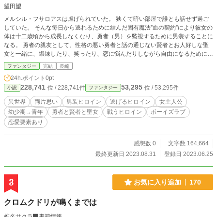
望田望
メルシル・フサロアスは虐げられていた。 狭くて暗い部屋で誰とも話せず過ご
していた。 そんな毎日から逃れるために結んだ固有魔法”血の契約”により彼女の
体は十二歳頃から成長しなくなり、勇者（男）を監視するために男装することに
なる。 勇者の親友として、性格の悪い勇者と話の通じない賢者とお人好しな聖
女と一緒に、鍛錬したり、笑ったり、恋に悩んだりしながら自由になるために敵
国との戦いに向けて邁進していく。 勇者が自分に執着しているのも気付いてる
ファンタジー
完結
長編
し、勇者のことは好きだけど、応えてあげられない理由がある。 「君の隣にい
24h.ポイント
0pt
たいけど、ずっと一緒にはいられない」 これは異世界に転移して勇者になって
228,741
53,295
位 / 228,741件
位 / 53,295件
小説
ファンタジー
しまった青年と、体の成長を止められて男装するヒロインのお話。 "それでは、
ゲームを始めますか？" 【第一章 勇者と仲良くなるまで（幼少期）】 【第二
異世界
両片思い
男装ヒロイン
逃げるヒロイン
女主人公
章 勇者パーティーができるまで（少年期）】 【第三章 勇者への試練と心の
幼少期→青年
勇者と賢者と聖女
戦うヒロイン
ボーイズラブ
変化（青年期）】 【第四章 勇者パーティーの出陣式まで（青年期）】 ここま
恋愛要素あり
でで第一部となり、一度完結する予定です。よろしくお願いいたします。 ※
ヒロイン目線です。本来の一人称は”私”ですが、話の都合上ほとんどが”僕”で進
みます。 ※ 男女恋愛ですが、一人称が僕であること、男装ヒロインであるこ
感想数 0
文字数 164,664
とからボーイズラブのタグを使用しています。 ※ ファンタジーと言い切るに
最終更新日 2023.08.31
登録日 2023.06.25
は恋愛色が強く、恋愛と言い切るには甘い描写は少ないです。 ※ 戦闘描写と
死亡描写があります。 ※ カクヨム、小説家になろうにも投稿しています。
3
お気に入り追加
170
クロムクドリが鳴くまでは
椎名サクラ
書籍情報