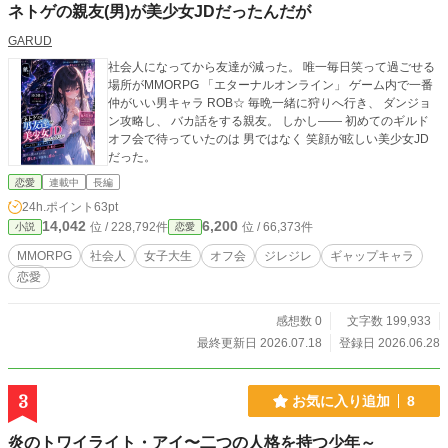
ネトゲの親友(男)が美少女JDだったんだが
GARUD
社会人になってから友達が減った。 唯一毎日笑って過ごせる
場所がMMORPG 「エターナルオンライン」 ゲーム内で一番
仲がいい男キャラ ROB☆ 毎晩一緒に狩りへ行き、 ダンジョ
ン攻略し、 バカ話をする親友。 しかし―― 初めてのギルド
オフ会で待っていたのは 男ではなく 笑顔が眩しい美少女JD
だった。
恋愛
連載中
長編
24h.ポイント
63pt
14,042
6,200
位 / 228,792件
位 / 66,373件
小説
恋愛
MMORPG
社会人
女子大生
オフ会
ジレジレ
ギャップキャラ
恋愛
感想数 0
文字数 199,933
最終更新日 2026.07.18
登録日 2026.06.28
3
お気に入り追加
8
炎のトワイライト・アイ〜二つの人格を持つ少年～