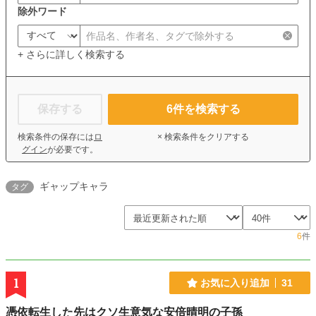
除外ワード
+ さらに詳しく検索する
保存する
6
件を検索する
検索条件の保存には
ロ
× 検索条件をクリアする
グイン
が必要です。
ギャップキャラ
タグ
6
件
1
お気に入り追加
31
憑依転生した先はクソ生意気な安倍晴明の子孫