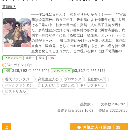
蒼河颯人
――僕は死にません！ 君を守りたいから！！―― 門宮茉
莉は綾南高校に通う二年生。吸血鬼による怪事件が起こり続
ける日常の中、彼女の目の前に突然一人の男子生徒が現れ
た。多彩性豊かに輝く青い瞳を持つ彼の名は神宮寺静藍。病
弱で一見ひ弱そうに見える彼には「吸血鬼」というもう一つ
の顔があった。 彼は過去にかけられた呪いの為に、体内に
巣食う「吸血鬼」としての血が覚醒すると、赤い瞳を持つ吸
血鬼と化してしまうのだ。この呪いを解くには「芍薬姫の
血」が必要だが、制限時間内に見付け出さないといけない。
ファンタジー
連載中
長編
R15
そんな彼を我が物にしようと虎視眈々と狙う吸血鬼達。彼等
24h.ポイント
0pt
が起こす事件に茉莉達は巻き込まれてゆく。静藍は果たして
228,792
53,317
位 / 228,792件
位 / 53,317件
小説
ファンタジー
無事に人間へと戻れるのか？ 襲いかかる吸血鬼とそれに抗
う高校生の戦いを描いた現在バトルファンタジー。 ※本編は
現代ファンタジー
高校生主人公
ブロマンス
吸血鬼×人間
完結済みです。 ※過去編から先よりブロマンス要素が入って
バトルファンタジー
しんどい
友情と恋
ギャップキャラ
来ます。 ©️2021-hayato sohga ※当サイトに掲載されている
ヒストリカル
内容、テキスト、画像等の無断転載・無断使用を固く禁じま
す。（Unauthorized reproduction prohibited.） 表紙絵や挿し
絵はMACKさん、凜々サイさん、長月京子さん、藤原 柚月さ
感想数 2
文字数 236,792
んに描いて頂きました。
最終更新日 2023.10.03
登録日 2022.08.25
4
お気に入り追加
39