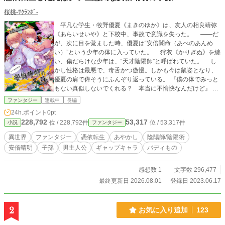
桜桃-ｻｸﾗﾝﾎﾞ-
平凡な学生・牧野優夏《まきのゆか》は、友人の相良靖弥
《あらいせいや》と下校中、事故で意識を失った。 ――だ
が、次に目を覚ました時、優夏は“安倍闇命（あべのあんめ
い）”という少年の体に入っていた。 狩衣《かりぎぬ》を纏
い、傷だらけな少年は、“天才陰陽師”と呼ばれていた。 し
かし性格は最悪で、毒舌かつ傲慢。しかも今は鼠姿となり、
優夏の肩で偉そうにふんぞり返っている。 『僕の体でみっと
もない真似しないでくれる？ 本当に不愉快なんだけど』
周囲から蔑まれ、命を蝕む“短命の呪い”まで抱えた闇命。
ファンタジー
連載中
長編
このままでは自分も死ぬかもしれないと知った優夏は、呪い
24h.ポイント
0pt
を解くため和風異世界を奔走することになる。 そんな中、
228,792
53,317
位 / 228,792件
位 / 53,317件
小説
ファンタジー
優夏の前に現れたのは、現代でともに事故にあってしまった
友人・靖弥だった。 再会を喜んだのも束の間、靖弥はなぜ
異世界
ファンタジー
憑依転生
あやかし
陰陽師/陰陽術
か優夏へ刃を向ける――。 呪い、陰謀、そして自身を狙う
安倍晴明
子孫
男主人公
ギャップキャラ
バディもの
敵。 従者や陰陽師たちと力を合わせながら、臆病な少年は
過酷な世界を生き抜いていく。 毒舌天才陰陽師×気弱な転
生少年が織りなす、和風異世界ファンタジー！ 表紙絵・挿絵
感想数 1
文字数 296,477
をお願いしました！！ 作：あニキさん 挿絵 ☆がついている
最終更新日 2026.08.01
登録日 2023.06.17
話 ※カクヨム・小説家になろうにも投稿中
2
お気に入り追加
123