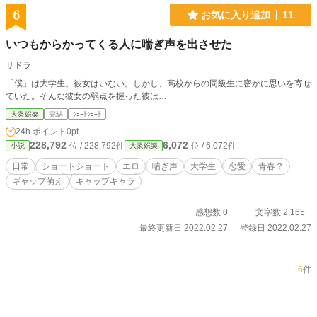
6
お気に入り追加
11
いつもからかってくる人に喘ぎ声を出させた
サドラ
「僕」は大学生。彼女はいない。しかし、高校からの同級生に密かに思いを寄せ
ていた。そんな彼女の弱点を握った彼は…
大衆娯楽
完結
ｼｮｰﾄｼｮｰﾄ
24h.ポイント
0pt
228,792
6,072
位 / 228,792件
位 / 6,072件
小説
大衆娯楽
日常
ショートショート
エロ
喘ぎ声
大学生
恋愛
青春？
ギャップ萌え
ギャップキャラ
感想数 0
文字数 2,165
最終更新日 2022.02.27
登録日 2022.02.27
6
件