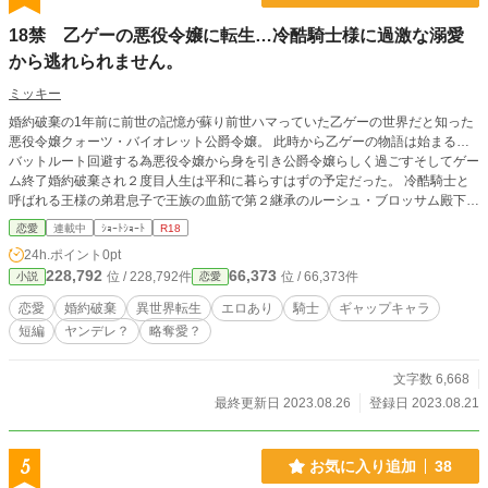
18禁 乙ゲーの悪役令嬢に転生…冷酷騎士様に過激な溺愛
から逃れられません。
ミッキー
婚約破棄の1年前に前世の記憶が蘇り前世ハマっていた乙ゲーの世界だと知った
悪役令嬢クォーツ・バイオレット公爵令嬢。 此時から乙ゲーの物語は始まる…
バットルート回避する為悪役令嬢から身を引き公爵令嬢らしく過ごすそしてゲー
ム終了婚約破棄され２度目人生は平和に暮らすはずの予定だった。 冷酷騎士と
呼ばれる王様の弟君息子で王族の血筋で第２継承のルーシュ・ブロッサム殿下に
何故か求婚を申し込まれた。 王命何だろと思って軽く返事をしたクォーツ令嬢
恋愛
連載中
ｼｮｰﾄｼｮｰﾄ
R18
だったが…
24h.ポイント
0pt
228,792
66,373
位 / 228,792件
位 / 66,373件
小説
恋愛
恋愛
婚約破棄
異世界転生
エロあり
騎士
ギャップキャラ
短編
ヤンデレ？
略奪愛？
文字数 6,668
最終更新日 2023.08.26
登録日 2023.08.21
5
お気に入り追加
38