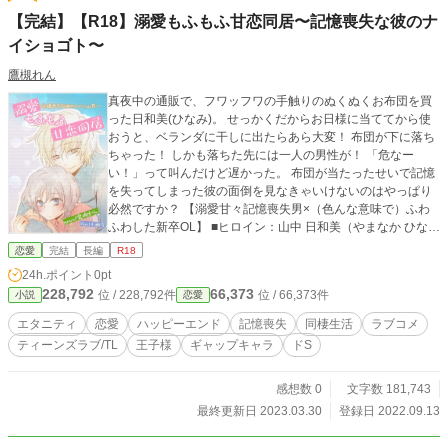
【完結】【R18】溺愛もふもふ甘恋同居〜記憶喪失な彼のナ
イショゴト〜
鷹槻れん
真夜中の通販で、フワッフワの手触りのぬくぬくお布団を買
った日和美(ひなみ)。 せっかくだからお日様に当ててから使
おうと、ベランダに干しに出たらあら大変！ 布団が下に落ち
ちゃった！ しかも落ちた先には一人の男性が！ 「危なー
い！」って叫んだけど遅かった。 布団が当たったせいで記憶
を失ってしまった彼の面倒を見なきゃいけないのはやっぱり
必然ですか？ 【溺愛甘々記憶喪失男×（色んな意味で）ふわ
ふわした新卒OL】 ■ヒロイン：山中 日和美（やまなか ひな
み）/23歳 ■ヒーロー：ふわふわさん・仮名/？歳 （執筆開始2
恋愛
完結
長編
R18
022/01/29〜2023/03/26） --------------------- ○表紙絵は市瀬雪
24h.ポイント
0pt
さまに依頼しました。 （作品シェア以外での無断転載など
228,792
66,373
位 / 228,792件
位 / 66,373件
小説
恋愛
固くお断りします） ○雪さま （Twitter）https://twitter.com/yuk
iyukisnow7?s=21 （pixiv）https://www.pixiv.net/users/23622
エタニティ
恋愛
ハッピーエンド
記憶喪失
同棲生活
ラブコメ
74 （エブリスタ）https://estar.jp/users/117421755 --------------
ティーンズラブ/TL
王子様
ギャップキャラ
ドS
------- 【エブ大賞2022 めちゃコミック 女性向け恋愛マンガ原
作賞】https://estar.jp/official_contests/159695で優秀作品に選
んでいただけました。（2023/04/12）
感想数 0
文字数 181,743
最終更新日 2023.03.30
登録日 2022.09.13