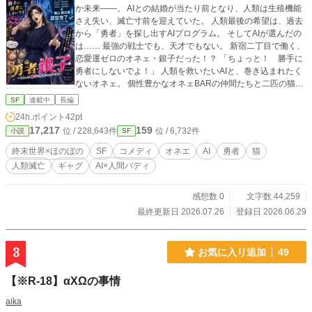
か未来――。 AIとの結婚が当たり前となり、人類は生殖機能
さえ失い、滅亡寸前を迎えていた。 人類最後の希望は、過去
から「勇者」を探し出すAIプログラム。 そしてAIが選んだの
は…… 最強の戦士でも、天才でもない。 新宿二丁目で働く、
恋愛運ゼロのオネェ・銀子だった！？ 「ちょっと！ 勝手に
勇者にしないでよ！」 人類を救いたいAIと、巻き込まれたく
ないオネェ。 個性豊かなオネェBARの仲間たちと二匹の猫・
金太＆銅太を巻き込みながら、今日も銀子の平穏な日常はAI
SF
連載中
長編
に振り回されていく。 終末世界なのに、なぜか笑える。 AI×
24h.ポイント
42pt
オネェ×勇者が織りなす、SFコメディファンタジー！
17,217
159
位 / 228,643件
位 / 6,732件
小説
SF
終末世界×ほのぼの
SF
コメディ
オネエ
AI
勇者
猫
人類滅亡
ギャグ
AI×人間バディ
感想数 0
文字数 44,259
最終更新日 2026.07.26
登録日 2026.06.29
3
お気に入り追加
49
【※R-18】αXΩの事情
aika