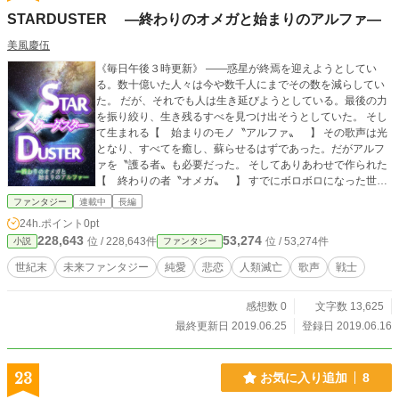
STARDUSTER ―終わりのオメガと始まりのアルファ―
美風慶伍
《毎日午後３時更新》 ――惑星が終焉を迎えようとしてい
る。数十億いた人々は今や数千人にまでその数を減らしてい
た。 だが、それでも人は生き延びようとしている。最後の力
を振り絞り、生き残るすべを見つけ出そうとしていた。 そし
て生まれる【 始まりのモノ〝アルファ〟 】 その歌声は光
となり、すべてを癒し、蘇らせるはずであった。だがアルフ
ァを〝護る者〟も必要だった。 そしてありあわせで作られた
【 終わりの者〝オメガ〟 】 すでにボロボロになった世界
で二人は支え合いながらそれぞれの役目を果たそうとする。
ファンタジー
連載中
長編
だが――、死の世界と化したその星は、生まれたばかりのア
24h.ポイント
0pt
ルファには重すぎる困難であった。 それでもオメガはアルフ
228,643
53,274
位 / 228,643件
位 / 53,274件
小説
ファンタジー
ァを勇気づけようと〝コンサート〟を開くことを提案する。
乏しい物資と欠乏するエネルギーに苦心しながらもオメガは
世紀末
未来ファンタジー
純愛
悲恋
人類滅亡
歌声
戦士
アルファのために精一杯のステージを用意した。 そして―
―、アルファの歌声が響いた時、人類最後の悪意が牙をむ
感想数 0
文字数 13,625
く。 アルファが人類最後の地下都市の支配者に捕らわれよう
とした時、オメガが最後の戦いに挑む。 世界の趨勢は、そし
最終更新日 2019.06.25
登録日 2019.06.16
てアルファの歌声はどこへ行くのだろうか？ ―――――――
― 人の種の滅びと、人間に作られたモノの運命と、世界響く
歌声をテーマにした、ファンタジー作品 ＜作者より＞━━━
23
お気に入り追加
8
━━━━━━━ ツイッターで九藤朋さんとお話をさせていた