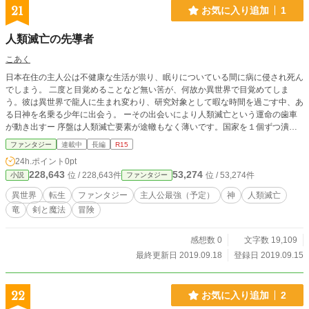
21
お気に入り追加
1
人類滅亡の先導者
こあく
日本在住の主人公は不健康な生活が祟り、眠りについている間に病に侵され死ん
でしまう。 二度と目覚めることなど無い筈が、何故か異世界で目覚めてしま
う。彼は異世界で龍人に生まれ変わり、研究対象として暇な時間を過ごす中、あ
る日神を名乗る少年に出会う。 ーその出会いにより人類滅亡という運命の歯車
が動き出すー 序盤は人類滅亡要素が途轍もなく薄いです。国家を１個ずつ潰す
方式なので遅いです。 一応人類滅亡が目的ですがゆるゆるに異世界旅なんかも
ファンタジー
連載中
長編
R15
ついでにしています。 ※章の設定について 世界＞章 の大きさになっておりま
24h.ポイント
0pt
す。 ＊＊＊＊＊＊＊＊＊＊＊＊＊＊＊＊＊＊ アルファポリスでは処女作となり
228,643
53,274
位 / 228,643件
位 / 53,274件
小説
ファンタジー
ます。拙い文が目立ちますが温かい目で見守ってくださると助かります。 ※ス
マホで書いているので読みにくい場合がございます。 副題 『神様と一緒に人類
異世界
転生
ファンタジー
主人公最強（予定）
神
人類滅亡
滅亡をする羽目になったんだが、周りが強すぎて目立たない』
竜
剣と魔法
冒険
感想数 0
文字数 19,109
最終更新日 2019.09.18
登録日 2019.09.15
22
お気に入り追加
2