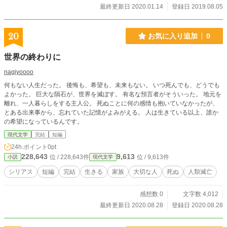
最終更新日 2020.01.14
登録日 2019.08.05
20
お気に入り追加
0
世界の終わりに
nagiyoooo
何もない人生だった。 後悔も、希望も、未来もない。 いつ死んでも、どうでも
よかった。 巨大な隕石が、世界を滅ぼす。 有名な預言者がそういった。 地元を
離れ、一人暮らしをする主人公。 死ぬことに何の感情も抱いていなかったが、
とある出来事から、忘れていた記憶がよみがえる。 人は生きている以上、誰か
の希望になっているんです。
現代文学
完結
短編
24h.ポイント
0pt
228,643
9,613
位 / 228,643件
位 / 9,613件
小説
現代文学
シリアス
短編
完結
生きる
家族
大切な人
死ぬ
人類滅亡
感想数 0
文字数 4,012
最終更新日 2020.08.28
登録日 2020.08.28