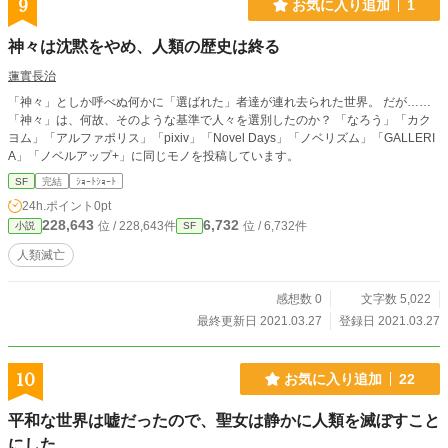
9
お気に入り追加
1
神々は沈黙をやめ、人類の歴史は終る
蓮實長治
「神々」としか呼べぬ何かに「選ばれた」者達が連れ去られた世界。 だが……
「神々」は、何故、そのような基準で人々を選別したのか？ 「なろう」「カク
ヨム」「アルファポリス」「pixiv」「Novel Days」「ノベリズム」「GALLERI
A」「ノベルアップ+」に同じモノを投稿しています。
SF
完結
ｼｮｰﾄｼｮｰﾄ
24h.ポイント
0pt
228,643
6,732
位 / 228,643件
位 / 6,732件
小説
SF
人類滅亡
感想数 0
文字数 5,022
最終更新日 2021.03.27
登録日 2021.03.27
10
お気に入り追加
22
平和な世界は嘘だったので、聖女は静かに人類を滅ぼすこと
にした