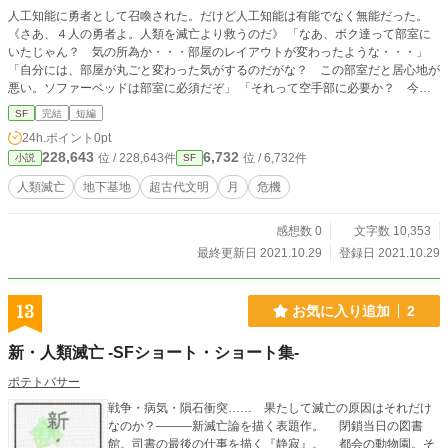
人工知能に勇者として召喚された。だけど人工知能は有能でなく無能だった。
《さあ、４人の勇者よ。人類を滅亡より救うのだ》 「なあ、ボク達って部室に
いたじゃん？ 気の所為か・・・部屋のレイアウトが変わったような・・・」
「自分には、部屋が丸ごと変わった気がするのだがな？ この部室だと居心地が
悪い。ソファーベッドは部室に必須だぞ」 「それって空手部に必要か？ 今
度、オレんちにあるビーズクッション持ってくっからよ、タクミ。それで我慢し
SF
完結
短編
ろや・・・長さは２メートルぐらいあるぜ」 「おっ、それ良いじゃん、アラ
24h.ポイント
0pt
タ。ボクはそれで我慢するさ」 「ねぇー、気づいてるよね？ ホントは気づい
228,643
6,732
位 / 228,643件
位 / 6,732件
小説
SF
てて目を逸らしてるんだよね？ ここ部室じゃないよ」 「自分は斬新なアトラ
クションだと思うぞ」 「ダイキ、今回のは手が込んでんな。オレは好きだぜ、
人類滅亡
地下基地
超古代文明
月
危機
こういうの」 「ボクだって嫌いじゃないけど・・・これは、どうやったってム
リじゃん？ 体が軽いなんてさ」 《さあ、４人の勇者よ。人類を滅亡より救う
感想数 0
文字数 10,353
のだ》 「やっぱ、アトラクションだぞ？」 「それもヤバイ系だぜ」 「まあ、ア
トラクションならヤバイ系でも大丈夫かな？」 「もう、現実から目を逸らすの
最終更新日 2021.10.29
登録日 2021.10.29
やめようよっ」 《さあ、４人の勇者よ。人類を滅亡より救うのだ》 「同じこ
と、３回言ったぜ。これはアトラクションだよ。リナは考え過ぎだぜ」 「取り
敢えず、姿を顕してくれないかな？ それとさ・・・ボク達をどうやって、ここ
13
お気に入り追加
2
に連れてきたのか？ どうして連れてきたのか？ ここは何処なのか？ キリキ
リと吐いてくれないかな？ ボク達も暇じゃないんだよね」 《４人の勇者よ。
新・人類滅亡 -SFショート・ショート集-
私は人工知能のトゥルム。ここは月の地下である。そして諸君らは、人類を滅亡
より救う為に選ばれたのだ》
ポテトバサー
戦争・病気・隕石衝突…… 果たして滅亡の原因はそれだけ
なのか？―――新滅亡論を描く表題作。 閉鎖当日の図書
館。司書の最後の仕事を描く『静寂』。 都会の動物園。そ