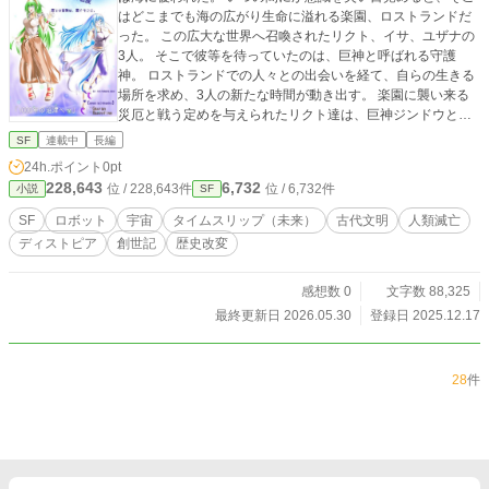
ではない。 “私”という存在の最後の役目は、この“問い”を投げ
はどこまでも海の広がり生命に溢れる楽園、ロストランドだ
かけること。 「魂とは、ただの記憶か。それとも、奇跡
った。 この広大な世界へ召喚されたリクト、イサ、ユザナの
か。」
3人。 そこで彼等を待っていたのは、巨神と呼ばれる守護
神。 ロストランドでの人々との出会いを経て、自らの生きる
場所を求め、3人の新たな時間が動き出す。 楽園に襲い来る
災厄と戦う定めを与えられたリクト達は、巨神ジンドウと共
にロストランドを守るべく、戦いに身を投じていく。 そして
SF
連載中
長編
待ち受ける真実。 何故彼等はここに呼ばれたのか。 ここはど
24h.ポイント
0pt
こなのか。 元の世界へ帰れるのか。 忘れ去られた"本当の歴
228,643
6,732
位 / 228,643件
位 / 6,732件
小説
SF
史"がここから始まる。
SF
ロボット
宇宙
タイムスリップ（未来）
古代文明
人類滅亡
ディストピア
創世記
歴史改変
感想数 0
文字数 88,325
最終更新日 2026.05.30
登録日 2025.12.17
28
件