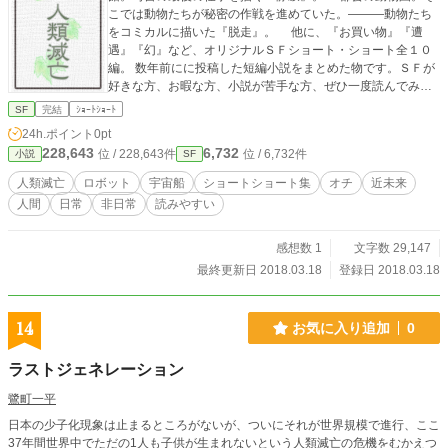
こでは動物たちが秘密の作戦を進めていた。―――動物たち
をコミカルに描いた『脱走』。 他に、『お買い物』『遭
遇』『幻』など、オリジナルＳＦショート・ショート全１０
編。 数年前にに投稿した短編小説をまとめた物です。ＳＦが
好きな方、お暇な方、小説が苦手な方、ぜひ一度読んでみて
ください。
SF
完結
ｼｮｰﾄｼｮｰﾄ
24h.ポイント
0pt
228,643
6,732
位 / 228,643件
位 / 6,732件
小説
SF
人類滅亡
ロボット
宇宙船
ショートショート集
オチ
近未来
人間
日常
非日常
読みやすい
感想数 1
文字数 29,147
最終更新日 2018.03.18
登録日 2018.03.18
14
お気に入り追加
0
ラストジェネレーション
鷺町一平
日本の少子化現象は止まるところがないが、ついにそれが世界規模で進行、ここ
37年間世界中でただの1人も子供が生まれないという人類滅亡の危機をむかえつ