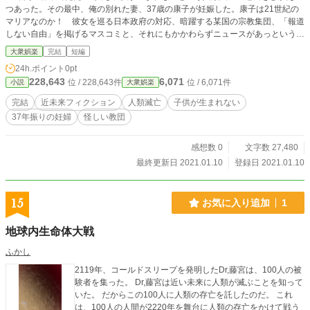
つあった。その最中、俺の別れた妻、37歳の康子が妊娠した。康子は21世紀の
マリアなのか！ 彼女を巡る日本政府の対応、暗躍する某国の宗教集団、「報道
しない自由」を掲げるマスコミと、それにもかかわらずニュースがあっという間
に拡散する現象、政府中枢にまで浸透するスパイ網、黒幕は一体誰なんだ。.そ
大衆娯楽
完結
短編
れよりなによりも康子を妊娠させて雲隠れした大隅とは？現在の日本が抱えてい
24h.ポイント
0pt
るさまざまな問題を提起した処女作。
228,643
6,071
位 / 228,643件
位 / 6,071件
小説
大衆娯楽
完結
近未来フィクション
人類滅亡
子供が生まれない
37年振りの妊婦
怪しい教団
感想数 0
文字数 27,480
最終更新日 2021.01.10
登録日 2021.01.10
15
お気に入り追加
1
地球内生命体大戦
ふかし
2119年、コールドスリープを発明したDr,藤宮は、100人の被
験者を集った。 Dr,藤宮は近い未来に人類が滅ぶことを知って
いた。 だからこの100人に人類の存亡を託したのだ。 これ
は、100人の人間が2220年を舞台に人類の存亡をかけて戦う