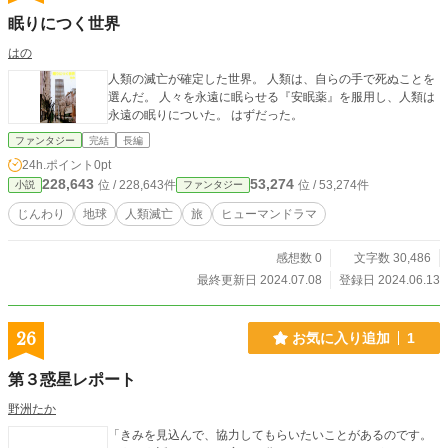
眠りにつく世界
はの
人類の滅亡が確定した世界。 人類は、自らの手で死ぬことを
選んだ。 人々を永遠に眠らせる『安眠薬』を服用し、人類は
永遠の眠りについた。 はずだった。
ファンタジー
完結
長編
24h.ポイント
0pt
228,643
53,274
位 / 228,643件
位 / 53,274件
小説
ファンタジー
じんわり
地球
人類滅亡
旅
ヒューマンドラマ
感想数 0
文字数 30,486
最終更新日 2024.07.08
登録日 2024.06.13
26
お気に入り追加
1
第３惑星レポート
野洲たか
「きみを見込んで、協力してもらいたいことがあるのです。