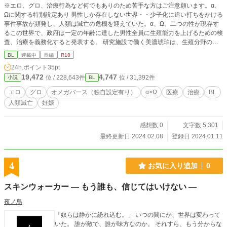
※エロ、グロ、治療行為など何でもありのため苦手な方はご注意願います。α、
Ωに関する特別設定あり 男性しか存在しない世界・・少子化に追い打ちをかける
事件事故が頻発し、人類は滅亡の危機を迎えていた。α、Ω、二つの性が現存す
るこの世界で、政府は一定の年齢に達した男性全員に生殖能力を上げるための検
査、治療を義務化すると発表する。 研究施設で働く美濃琥珀は、生殖分野の第
一人者として成人男性たちの治療と研究に明け暮れる日々を送っていた・・・・
BL
連載中
長編
R18
α、Ωそれぞれの視点から、検査、治療、妊娠、出産・・・を描く。
24h.ポイント
35pt
19,472
4,747
位 / 228,643件
位 / 31,392件
小説
BL
エロ
グロ
オメガバース（独自設定有り）
α×Ω
医療
治療
BL
人類滅亡
妊娠
感想数 0
文字数 5,301
最終更新日 2024.02.08
登録日 2024.01.11
4
お気に入り追加
0
スキンウォーカー ― もう誰も、信じてはいけない ―
夜ノ烏
「奴らは静かに紛れ込む。」 いつの間にか、世界は変わって
いた。 誰が敵で、誰が味方なのか。 それすら、もう分からな