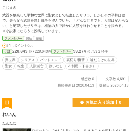
こじまき
武器を放棄した平和な世界に聖女として転生したサリラ。しかしその平和は嘘
で、夫も父も武器を隠し戦争を望んでいた。「どんな世界でも、人間は変わらな
い」と絶望したサリラは、植物の力で静かに人類を終わらせることを決める。
※小説家になろうに投稿しています。
ファンタジー
完結
短編
24h.ポイント
0pt
228,643
53,274
位 / 228,643件
位 / 53,274件
小説
ファンタジー
異世界
シリアス
バッドエンド
裏切り/復讐
嘘だらけの世界
聖女
転生
人類滅亡
救いなし
AI利用（下書き）
感想数 0
文字数 4,691
最終更新日 2026.04.13
登録日 2026.04.13
11
お気に入り追加
0
れいん
たんたむ
ロボットは、“それ”を見つけた。 生きることを拒むように座