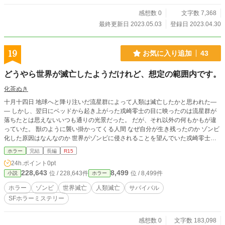
感想数 0
文字数 7,368
最終更新日 2023.05.03
登録日 2023.04.30
19
お気に入り追加
43
どうやら世界が滅亡したようだけれど、想定の範囲内です。
化茶ぬき
十月十四日 地球へと降り注いだ流星群によって人類は滅亡したかと思われた―
― しかし、翌日にベッドから起き上がった戎崎零士の目に映ったのは流星群が
落ちたとは思えないいつも通りの光景だった。 だが、それ以外の何もかもが違
っていた。 獣のように襲い掛かってくる人間 なぜ自分が生き残ったのか ゾンビ
化した原因はなんなのか 世界がゾンビに侵されることを望んでいた戎崎零士が
世界に起きた原因を探るために動き出す――
ホラー
完結
長編
R15
24h.ポイント
0pt
228,643
8,499
位 / 228,643件
位 / 8,499件
小説
ホラー
ホラー
ゾンビ
世界滅亡
人類滅亡
サバイバル
SFホラーミステリー
感想数 0
文字数 183,098