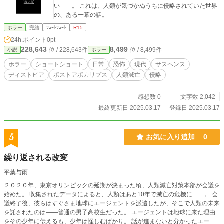
い——。 これは、人類が気づかぬうちに侵略されていた世界
の、ある一幕の話。
ホラー
完結
ｼｮｰﾄｼｮｰﾄ
R15
24h.ポイント
0pt
228,643
8,499
位 / 228,643件
位 / 8,499件
小説
ホラー
ホラー
ショートショート
日常
恐怖
現代
サスペンス
ディストピア
ポストアポカリプス
人類滅亡
侵略
感想数 0
文字数 2,042
最終更新日 2025.03.17
登録日 2025.03.17
5
お気に入り追加
0
繰り返される改変
平葉与雨
２０２０年、東京オリンピックの延期が決まった頃、人類滅亡対策本部が会議を
始めた。 収集されたデータによると、人類はあと10年で滅亡の危機に……。 会
議終了後、彼らはすぐさま地球にエージェントを派遣したが、そこで人類の未来
を託されたのは——普通の男子高校生だった。 エージェントは地球に来た理由
をその少年に伝えるも、少年は怪しむばかり。 話が進まないと分かったエージ