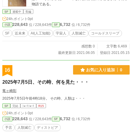
物語である。
SF
連載中
長編
24h.ポイント
0pt
228,643
6,732
位 / 228,643件
位 / 6,732件
小説
SF
SF
近未来
AI(人工知能)
宇宙人
人類滅亡
コールドスリープ
感想数 0
文字数 6,469
最終更新日 2021.06.05
登録日 2021.05.15
16
お気に入り追加
0
2025年7月5日、その時、何を見た・・・
竜ヶ崎彰
2025年7月5日午前4時18分。 その時、人類は・・・
SF
完結
ｼｮｰﾄｼｮｰﾄ
R15
24h.ポイント
0pt
228,643
6,732
位 / 228,643件
位 / 6,732件
小説
SF
予言
人類滅亡
ディストピア