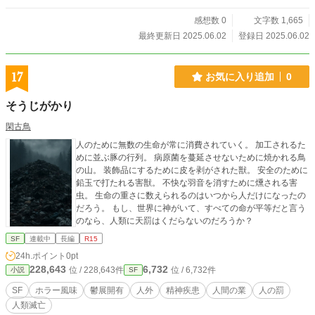
感想数 0
文字数 1,665
最終更新日 2025.06.02
登録日 2025.06.02
17
お気に入り追加
0
そうじがかり
閑古鳥
人のために無数の生命が常に消費されていく。 加工されるた
めに並ぶ豚の行列。 病原菌を蔓延させないために焼かれる鳥
の山。 装飾品にするために皮を剥がされた獣。 安全のために
鉛玉で打たれる害獣。 不快な羽音を消すために燻される害
虫。 生命の重さに数えられるのはいつから人だけになったの
だろう。 もし、世界に神がいて、すべての命が平等だと言う
のなら、人類に天罰はくだらないのだろうか？
SF
連載中
長編
R15
24h.ポイント
0pt
228,643
6,732
位 / 228,643件
位 / 6,732件
小説
SF
SF
ホラー風味
鬱展開有
人外
精神疾患
人間の業
人の罰
人類滅亡