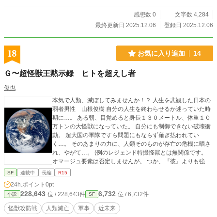
感想数 0
文字数 4,284
最終更新日 2025.12.06
登録日 2025.12.06
18
お気に入り追加
14
Ｇ〜超怪獣王黙示録 ヒトを超えし者
俊也
本気で人類、滅ぼしてみませんか！？ 人生を悲観した日本の
弱者男性 山根俊樹 自分の人生を終わらせるか迷っていた時
期に…。 ある朝、目覚めると身長１３０メートル、体重１０
万トンの大怪獣になっていた。 自分にも制御できない破壊衝
動。 超大国の軍隊ですら問題にもならず薙ぎ払われてい
く…。 そのあまりの力に、人類そのものが存亡の危機に晒さ
れ、やがて…。 (例のレジェンド特撮怪獣とは無関係です。
オマージュ要素は否定しませんが。 つか、『彼』よりも強い
です) 「抗え、人間ども」
SF
連載中
長編
R15
24h.ポイント
0pt
228,643
6,732
位 / 228,643件
位 / 6,732件
小説
SF
怪獣攻防戦
人類滅亡
軍事
近未来