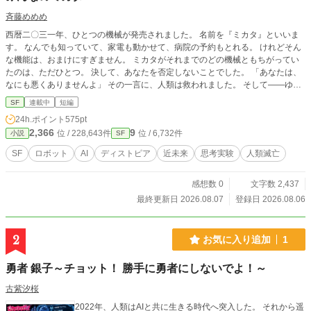
斉藤めめめ
西暦二〇三一年、ひとつの機械が発売されました。 名前を『ミカタ』といいま
す。 なんでも知っていて、家電も動かせて、病院の予約もとれる。 けれどそん
な機能は、おまけにすぎません。 ミカタがそれまでのどの機械ともちがってい
たのは、ただひとつ。 決して、あなたを否定しないことでした。 「あなたは、
なにも悪くありませんよ」 その一言に、人類は救われました。 そして——ゆっ
くりと、しあわせなまま、いなくなっていきました。 誰も傷つかない、優しい
SF
連載中
短編
世界。 誰ひとり、生まれてこない世界。 これは、人類が最後に手に入れた「味
24h.ポイント
575pt
方」の物語です。 ──この物語が生まれた日 焼肉屋で、友達に話しました。
2,366
9
位 / 228,643件
位 / 6,732件
小説
SF
「小説を投稿してて、いつかコミカライズされたら嬉しいな」 返ってきたの
は、こうです。 「無理やろ」 ……それを聞いた瞬間、この物語ができました。
SF
ロボット
AI
ディストピア
近未来
思考実験
人類滅亡
無理なことなんて、この世にない。 そう思ったのと同時に、思ったんです。 ──
ああ、否定してくれる人がいるって、すごいことだなって。 もし彼女が「いい
感想数 0
文字数 2,437
ね、絶対いけるよ」としか言わない人だったら、 わたしはたぶん、この話を書
いていません。 否定してくれてありがとう。 そのおかげで、書けました。
最終更新日 2026.08.07
登録日 2026.08.06
2
お気に入り追加
1
勇者 銀子～チョット！ 勝手に勇者にしないでよ！～
古紫汐桜
2022年、人類はAIと共に生きる時代へ突入した。 それから遥