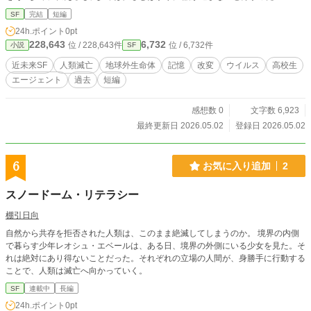
ェントは少年に質問させることにしたが、その質問が引き金となり、少年は衝撃
SF
完結
短編
の事実を知ることになる……。 エージェントはいったい何者なのか。 そして、
24h.ポイント
0pt
人類はどうなってしまうのか。 この話はフィクションですが、今まさに同じ事
228,643
6,732
位 / 228,643件
位 / 6,732件
小説
SF
象が起こっていても、全く不思議ではありません。 この世界が何度も改変され
ていたとしても、私たち人間には知る由もないのだから……。 ◆こちらは2023
近未来SF
人類滅亡
地球外生命体
記憶
改変
ウイルス
高校生
年1月14日にカクヨムにて投稿した短編です。
エージェント
過去
短編
感想数 0
文字数 6,923
最終更新日 2026.05.02
登録日 2026.05.02
6
お気に入り追加
2
スノードーム・リテラシー
棚引日向
自然から共存を拒否された人類は、このまま絶滅してしまうのか。 境界の内側
で暮らす少年レオシュ・エベールは、ある日、境界の外側にいる少女を見た。そ
れは絶対にあり得ないことだった。それぞれの立場の人間が、身勝手に行動する
ことで、人類は滅亡へ向かっていく。
SF
連載中
長編
24h.ポイント
0pt