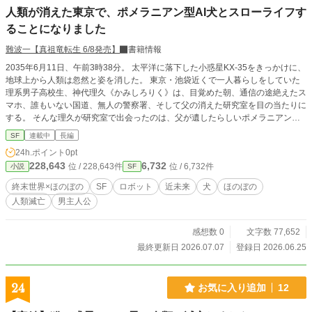
だいている時に、不意に〝降りてきた〟作品です。 私自身が
人類が消えた東京で、ポメラニアン型AI犬とスローライフす
意図的に考えて絞り出したのではなく、文字通り〝もたらさ
ることになりました
れた物語〟です。 まるで取り憑かれたように一心不乱に書き
上げました。 それと、この作品は『ファンタジー』です。 Ｓ
難波一【真祖竜転生 6/8発売】
書籍情報
Ｆではなくファンタジーです。 ラストシーンを見ていただけ
2035年6月11日、午前3時38分。 太平洋に落下した小惑星KX-35をきっかけに、
ればご理解いただけると思います。
地球上から人類は忽然と姿を消した。 東京・池袋近くで一人暮らしをしていた
理系男子高校生、神代理久《かみしろりく》は、目覚めた朝、通信の途絶えたス
マホ、誰もいない国道、無人の警察署、そして父の消えた研究室を目の当たりに
する。 そんな理久が研究室で出会ったのは、父が遺したらしいポメラニアン型A
I犬。 やたら俗っぽく、少しポンコツで、でも異常なほど高性能なAI犬ペスとと
SF
連載中
長編
もに、理久は人の消えた東京を歩き始める。 誰もいない池袋。 薄暗い巨大商業
24h.ポイント
0pt
施設。 止まった街。 残されたインフラ。 そして、世界中から人間だけが消え
228,643
6,732
位 / 228,643件
位 / 6,732件
小説
SF
た理由。 これは、人類が消えた終末世界で、理系男子高校生とポメラニアン型A
I犬が、少しずつ世界の謎を解きながら東京を旅する、終末ほのぼのSFロードム
終末世界×ほのぼの
SF
ロボット
近未来
犬
ほのぼの
ービー。
人類滅亡
男主人公
感想数 0
文字数 77,652
最終更新日 2026.07.07
登録日 2026.06.25
24
お気に入り追加
12