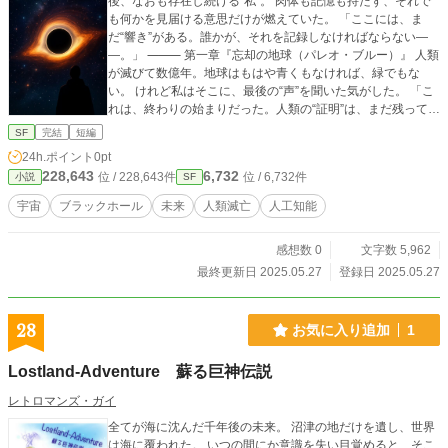
後、なおも存在し続ける“私”。 肉体も記憶も持たず、それで
も何かを見届ける意思だけが燃えていた。 「ここには、ま
だ“響き”がある。誰かが、それを記録しなければならない―
―。」 ⸻ 第一章『忘却の地球（パレオ・ブルー）』 人類
が滅びて数億年。地球はもはや青くもなければ、緑でもな
い。 けれど私はそこに、最後の“声”を聞いた気がした。 「こ
れは、終わりの始まりだった。人類の“証明”は、まだ残ってい
た。」 ⸻ 第二章『光の墓標』 太陽は赤色巨星として燃え
SF
完結
短編
尽き、地球は呑まれ、そして消えた。 宇宙には、もはや記憶
24h.ポイント
0pt
を語る“光”すら存在しない。 「光は死に、闇だけが未来を語
228,643
6,732
位 / 228,643件
位 / 6,732件
小説
SF
る。」 ⸻ 第三章『静寂の銀河』 銀河同士の重力はほど
け、すべてが孤独に。 万物の引力が“ほどけてゆく”この時
宇宙
ブラックホール
未来
人類滅亡
人工知能
代、情報だけが拠り所だった。 「引き寄せるのではない。忘
れ去るために、宇宙は広がるのだ。」 ⸻ 第四章『ブラッ
感想数 0
文字数 5,962
クホールの囁き』 闇の中心に、記録があった。 それは“彼
ら”が最後に残した図書館。すべてを呑み込む記憶装置――
最終更新日 2025.05.27
登録日 2025.05.27
「蒸発のその時、魂の“座標”が放たれる。」 ⸻ 第五章
『虚空の彼方へ』 ブラックホールがすべて蒸発した後、何も
残らないはずだった。 だが“ゆらぎ”があった。波打つ無の中
28
お気に入り追加
1
に、創造の予兆が。 「なぜ、なにもないのに、わたしは“何
か”を感じたのか？」 ⸻ 第六章『始まりの証明』 再び膨
Lostland-Adventure 蘇る巨神伝説
張が始まる。時間も空間も、今まさに生まれた。 だがその最
初の“粒子”に、どこか懐かしさを覚える。 「ビッグバンは“偶
レトロマンズ・ガイ
然”ではない。これは……記憶の回帰だ。」 ⸻ 最終章『残
全てが海に沈んだ千年後の未来。 沼津の地だけを遺し、世界
響の輪廻』 新たな宇宙が目を覚ます。だが私はもう、観測者
は海に覆われた。 いつの間にか意識を失い目覚めると、そこ