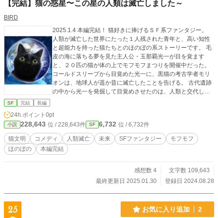
【完結】猫の惑星〜この星の人類は滅亡しました～
BIRD
2025.1.4 本編完結！ 猫好きに捧げるＳＦ系ファンタジー。
人類が滅亡した世界にたった１人残された青年と、高い知性
と超能力を持った猫たちとのほのぼの系ストーリーです。 毛
皮の海に落ちる夢を見た主人公・玉那覇光一が目を覚ます
と、２０匹の猫が体の上でモフモフまつりを開催中だった。
コールドスリープから目覚めた光一に、黒猫の考古学者モリ
オンは、地球人が遥か昔に滅亡したことを告げる。 古代遺跡
の中から光一を発掘して目覚めさせたのは、人類と交代して
文明を築いた猫たちだった。 彼らは人類の文明の遺品から、
SF
完結
長編
使えそうなものを発掘して使ったり、アレンジしたものを作
24h.ポイント
0pt
りだして生活している。 「君は文字が読めるかい？ これを
228,643
6,732
位 / 228,643件
位 / 6,732件
小説
SF
解読してくれないか？」 モリオン博士に頼まれて、光一は失
われた文明の調査を手伝うことになる。
猫文明
コメディ
人類滅亡
未来
SFファンタジー
モフモフ
ほのぼの
本編完結
感想数 4
文字数 109,643
最終更新日 2025.01.30
登録日 2024.08.28
25
お気に入り追加
2