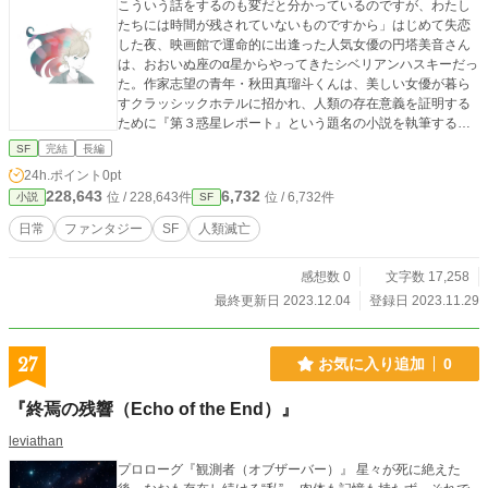
こういう話をするのも変だと分かっているのですが、わたし
たちには時間が残されていないものですから」はじめて失恋
した夜、映画館で運命的に出逢った人気女優の円塔美音さん
は、おおいぬ座のα星からやってきたシベリアンハスキーだっ
た。作家志望の青年・秋田真瑠斗くんは、美しい女優が暮ら
すクラッシックホテルに招かれ、人類の存在意義を証明する
ために『第３惑星レポート』という題名の小説を執筆するこ
となる。過去も未来も星座も超える恋人たちの楽しい同居生
SF
完結
長編
活を描く、とても風変わりなＳＦ小説。
24h.ポイント
0pt
228,643
6,732
位 / 228,643件
位 / 6,732件
小説
SF
日常
ファンタジー
SF
人類滅亡
感想数 0
文字数 17,258
最終更新日 2023.12.04
登録日 2023.11.29
27
お気に入り追加
0
『終焉の残響（Echo of the End）』
leviathan
プロローグ『観測者（オブザーバー）』 星々が死に絶えた