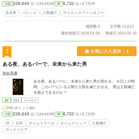
228,643
6,732
位 / 228,643件
位 / 6,732件
小説
SF
近未来
パニック
人類滅亡
サイエンスファンタジー
感想数 0
文字数 11,615
最終更新日 2026.01.06
登録日 2024.05.10
7
お気に入り追加
2
ある夜、あるバーで、未来から来た男
朔名美優
ある夜、あるバーに、未来から来た男が現れる。 今日この時
間、このバーにいる人間が人類を滅亡させる。 男は人類滅亡
を阻止できるのか？
SF
完結
ｼｮｰﾄｼｮｰﾄ
24h.ポイント
0pt
228,643
6,732
位 / 228,643件
位 / 6,732件
小説
SF
SF
日常
タイムトラベル
タイムスリップ
人類滅亡
ディストピア