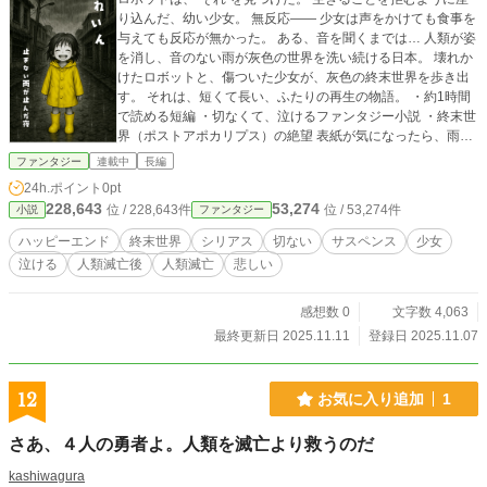
り込んだ、幼い少女。 無反応―― 少女は声をかけても食事を
与えても反応が無かった。 ある、音を聞くまでは… 人類が姿
を消し、音のない雨が灰色の世界を洗い続ける日本。 壊れか
けたロボットと、傷ついた少女が、灰色の終末世界を歩き出
す。 それは、短くて長い、ふたりの再生の物語。 ・約1時間
で読める短編 ・切なくて、泣けるファンタジー小説 ・終末世
界（ポストアポカリプス）の絶望 表紙が気になったら、雨の
世界を旅してみてください。
ファンタジー
連載中
長編
24h.ポイント
0pt
228,643
53,274
位 / 228,643件
位 / 53,274件
小説
ファンタジー
ハッピーエンド
終末世界
シリアス
切ない
サスペンス
少女
泣ける
人類滅亡後
人類滅亡
悲しい
感想数 0
文字数 4,063
最終更新日 2025.11.11
登録日 2025.11.07
12
お気に入り追加
1
さあ、４人の勇者よ。人類を滅亡より救うのだ
kashiwagura