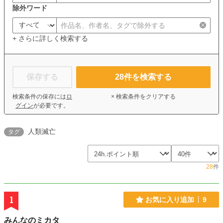
除外ワード
+ さらに詳しく検索する
保存する
28
件を検索する
検索条件の保存には
ロ
× 検索条件をクリアする
グイン
が必要です。
人類滅亡
タグ
28
件
1
お気に入り追加
9
みんなのミカタ