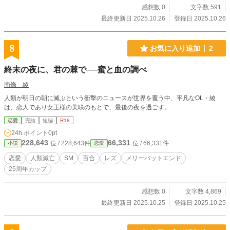
感想数 0
文字数 591
最終更新日 2025.10.26
登録日 2025.10.26
8
お気に入り追加
2
終末の夜に、君の棘で──蜜と血の調べ
南條 綾
人類が明日の朝に滅ぶという衝撃のニュースが世界を覆う中、平凡なOL・綾
は、恋人であり女王様の美咲のもとで、最後の夜を過ごす。
恋愛
完結
短編
R18
24h.ポイント
0pt
228,643
66,331
位 / 228,643件
位 / 66,331件
小説
恋愛
恋愛
人類滅亡
SM
百合
レズ
メリーバットエンド
25周年カップ
感想数 0
文字数 4,869
最終更新日 2025.10.25
登録日 2025.10.25