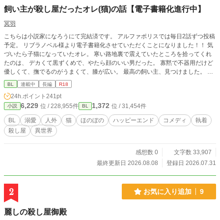
飼い主が殺し屋だったオレ(猫)の話【電子書籍化進行中】
冥羽
こちらは小説家になろうにて完結済です。 アルファポリスでは毎日2話ずつ投稿
予定。 リブラノベル様より電子書籍化させていただくことになりました！！ 気
づいたら子猫になっていたオレ。 寒い路地裏で震えていたところを拾ってくれ
たのは、 デカくて黒ずくめで、やたら顔のいい男だった。 寡黙で不器用だけど
優しくて、撫でるのがうまくて、膝が広い。 最高の飼い主、見つけました。 ―
―ただし問題がひとつ。 うちの飼い主、どうやら裏社会最強の殺し屋らしい。
BL
連載中
長編
R18
夜中に血まみれで帰ってくるし、銃あるし、絡んでくるのはだいたい変な奴らだ
24h.ポイント
241pt
し。 でもオレには甘い。びっくりするほど甘い。 オレが聖獣？ 弱点になる？ 知
6,229
1,372
位 / 228,955件
位 / 31,454件
小説
BL
らない知らない。 だってオレは猫だから。 世界一危険な男の膝の上で、ごろご
ろしながら生きていきます。 これは、 殺し屋に拾われた黒猫（元一般人）が、
BL
溺愛
人外
猫
ほのぼの
ハッピーエンド
コメディ
執着
無自覚に最強の男を飼い慣らしていく話。
殺し屋
異世界
感想数 0
文字数 33,907
最終更新日 2026.08.08
登録日 2026.07.31
2
お気に入り追加
9
麗しの殺し屋御殿