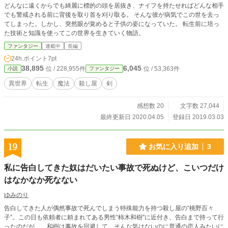
どんなに遠くからでも綺麗に標的の頭を居抜き、ナイフを持たせればどんな相手
でも警戒される前に背後を取り首を刈り取る。 そんな彼が病気でこの世を去っ
てしまった。しかし、突然眼が覚めると子供の姿になっていた。 転生前に培っ
た技術と知識を使ってこの世界を生きていく物語。
ファンタジー
連載中
長編
24h.ポイント
7pt
38,895
6,045
位 / 228,955件
位 / 53,363件
小説
ファンタジー
異世界
転生
魔法
殺し屋
剣
感想数 20
文字数 27,044
最終更新日 2020.04.05
登録日 2019.03.03
19
お気に入り追加
3
私に告白してきた奴はだいたい事故で死ぬけど、こいつだけ
はなかなか死なない
ゆみのり
告白してきた人が偶然事故で死んでしまう特殊能力を持つ殺し屋の“桃野百々
子”。この日も依頼者に頼まれてある男性“柿木和樹”に近付き、告白まで持って行
ったのだが……和樹は事故を回避して、そんな気はないのに普通の恋人みたいに