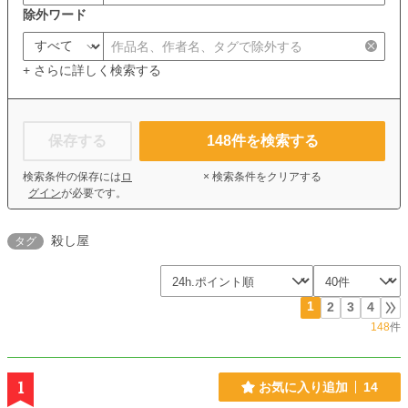
除外ワード
+ さらに詳しく検索する
保存する
148
件を検索する
検索条件の保存には
ロ
× 検索条件をクリアする
グイン
が必要です。
殺し屋
タグ
1
2
3
4
148
件
1
お気に入り追加
14