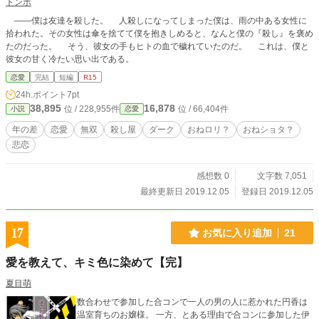
トンボ
――僕は友達を殺した。 人殺しになってしまった僕は、雨の中ある女性に
拾われた。その女性は傘を捨てて僕を抱きしめると、なんと僕の『殺し』を褒め
たのだった。 そう、彼女の手もヒトの血で穢れていたのだ。 これは、僕と
彼女の甘く冷たい思い出である。
恋愛
完結
短編
R15
24h.ポイント
7pt
38,895
16,878
位 / 228,955件
位 / 66,404件
小説
恋愛
年の差
恋愛
無双
殺し屋
ダーク
おねロリ？
おねショタ？
悲恋
感想数 0
文字数 7,051
最終更新日 2019.12.05
登録日 2019.12.05
17
お気に入り追加
21
愛を教えて、キミ色に染めて【完】
夏目萌
数合わせで参加した合コンで一人の男の人に惹かれた円香は
温室育ちのお嬢様。 一方、とある理由で合コンに参加した伊