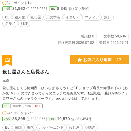
24h.ポイント
14pt
31,962
8,345
位 / 228,955件
位 / 31,454件
小説
BL
BL
殺人鬼
殺し屋
天文学者
イタリア
マフィア
旅行
グルメ
料理
感想数 0
文字数 50,636
最終更新日 2026.07.02
登録日 2026.07.01
12
お気に入り追加
17
殺し屋さんと店長さん
元森
殺し屋をしてる柊朔夜（ひいらぎ さくや）とCDショップ店長の赤眼キイの（あ
かめ きい）の付き合ってからのエッチな短編集です。1話完結。 受けがXのフォ
ロワーさんのキャラクターです。 pixivにも掲載しております。
BL
連載中
短編
R18
24h.ポイント
7pt
38,895
10,570
位 / 228,955件
位 / 31,454件
小説
BL
BL
短編
現代
ハッピーエンド
殺し屋
♡喘ぎ