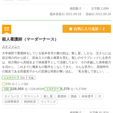
感想数 0
文字数 2,698
最終更新日 2021.09.18
登録日 2021.09.18
22
お気に入り追加
2
殺人看護師（マーダーナース）
ステファニー
大学病院で看護師をしている坂本杏月の裏の顔は、殺し屋。しかも、父さらには
祖父母の代から続く、筋金入りの殺人稼業を営む。殺しのサラブレッドたる杏月
は、幼少期から高校生まで体操選手として活躍しており、その卓越した身体能力
を活かし、これまでに幾多もの案件をこなしてきた。 そんな杏月に、高校時代
の親友である田森恵子からの悲痛な依頼が舞い込む。 「私を殺して欲しい」、
と。 かねてから自殺未遂を繰り返し、彼女の辛い人生の一部始終を見てきた杏
ミステリー
完結
長編
月は、悩んだ末に引き受けることに。 しかし、この一件を契機に、順調だった
24h.ポイント
0pt
杏月の、人生の歯車が狂い出す...。 ※この物語はフィクションです。作品の進行
228,955
5,378
位 / 228,955件
位 / 5,378件
小説
ミステリー
上、登場する人物の実務内容が実際と異なる場合がございますが、その点はご了
承いただきたく存じます。また苦情・ご意見・ご指摘等も受付致しかねます。あ
サイコパス
サスペンス
殺し屋
看護師
囲碁
体操選手
犬
くまで架空の設定であり、実在のモデル等は一切ございません。 ※エブリスタ
法律事務所
精神疾患
ヴィランズ
でも公開があります。 ※作中で現在とは状況の異なる事実についての言及がご
ざいます。当作品執筆時は２０２５年夏であり、その時期には予見のできなかっ
たためであり、作品の進行上、原文のままである方が臨場感があると判断したた
感想数 0
文字数 81,924