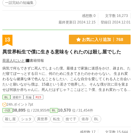
一話完結の短編集
感想数 0
文字数 16,273
最終更新日 2024.12.15
登録日 2024.12.01
13
お気に入り追加
768
異世界転生で僕に生きる意味をくれたのは殺し屋でした
荷居人(にいと)
書籍情報
病気で何もできずに死んでしまった僕。最後まで家族に迷惑をかけ、疎まれ、た
だ寝てぼーっとする日々に、何のために生きてきたのかわからない。 生まれ変
わるなら健康な体で色んなことをしたい、こんな自分を愛してくれる人と出会い
たいと願いながら僕は、15歳という若さで他界した。 そんな僕が次に目を覚ま
せば何故か赤ちゃんに。死んだはずじゃ？ここはどこ？僕、生まれ変わってる？
そう気づいた頃には、何やら水晶が手に当てられて、転生先の新たな親と思われ
BL
連載中
長編
R15
た人たちに自分の子ではないとされ、捨てられていた。生まれ変わっても僕は家
24h.ポイント
7pt
族に恵まれないようだ。 このまま、餓死して、いや、寒いから凍えて赤ん坊の
38,895
10,570
位 / 228,955件
位 / 31,454件
小説
BL
まま死ぬのかなと思った矢先に、一人のこの世のものとは思えない長髪で青く輝
く髪と金色に光る冷たい瞳を持つ美青年が僕の前に現れる。 「赤子で捨てられ
殺し屋
ショタ
異世界
転生
捨て子
依存
BL
るとは、お前も職業に恵まれなかったものか」 そう言って美青年は、赤ん坊で
動けぬ僕にナイフを振り下ろした。 人に疎まれ同士、次第に依存し合う二人。
感想数 17
文字数 15,644
歪んだ愛の先あるものとは。 亀更新です。