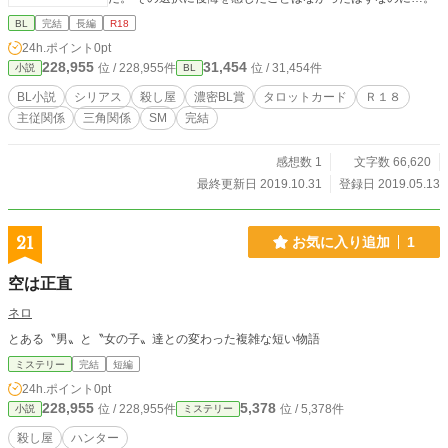
BL
完結
長編
R18
24h.ポイント
0pt
228,955
31,454
位 / 228,955件
位 / 31,454件
小説
BL
BL小説
シリアス
殺し屋
濃密BL賞
タロットカード
Ｒ１８
主従関係
三角関係
SM
完結
感想数 1
文字数 66,620
最終更新日 2019.10.31
登録日 2019.05.13
21
お気に入り追加
1
空は正直
ネロ
とある〝男〟と〝女の子〟達との変わった複雑な短い物語
ミステリー
完結
短編
24h.ポイント
0pt
228,955
5,378
位 / 228,955件
位 / 5,378件
小説
ミステリー
殺し屋
ハンター