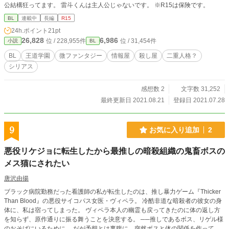
公結構狂ってます。 雷斗くんは主人公じゃないです。 ※R15は保険です。
BL
連載中
長編
R15
24h.ポイント
21pt
26,828
6,986
位 / 228,955件
位 / 31,454件
小説
BL
BL
王道学園
微ファンタジー
情報屋
殺し屋
二重人格？
シリアス
感想数 2
文字数 31,252
最終更新日 2021.08.21
登録日 2021.07.28
9
お気に入り追加
2
悪役リケジョに転生したから最推しの暗殺組織の鬼畜ボスの
メス猫にされたい
唐沢由揚
ブラック病院勤務だった看護師の私が転生したのは、推し暴力ゲーム『Thicker
Than Blood』の悪役サイコパス女医・ヴィペラ。 冷酷非道な暗殺者の彼女の身
体に、私は宿ってしまった。 ヴィペラ本人の幽霊も戻ってきたのに体の返し方
を知らず、原作通りに振る舞うことを決意する。 ──推しであるボス、リゲル様
のおそばにいるために。 だが予想とは裏腹に、突然ボスと体の関係を作ってし