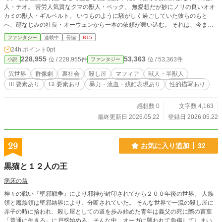
人・テオ。 苦労人気質なクマの獣人・ベック。 無愛想だが妙にノリの良いオオ
カミの獣人・ギルベルト。 いつものように騒がしく過ごしていた彼らのもと
へ、顔なじみの社長・オーウェンから一本の依頼が舞い込む。 それは、今まで
とは違う“少し特殊な仕事”だった。 やがて三人は、マフィアとの対立、交錯する
ファンタジー
連載中
長編
R15
それぞれ思惑や愛憎――混沌とした裏社会の闇が絡み合う大きな騒動へ巻き込ま
24h.ポイント
0pt
れていく。 笑いあり、恋愛あり、修羅場あり。 裏街で生きる者たちの群像劇を
228,955
53,363
位 / 228,955件
位 / 53,363件
小説
ファンタジー
描く物語。
異世界
群像劇
裏社会
殺し屋
マフィア
獣人・半獣人
BL要素あり
GL要素あり
暴力・流血・残酷表現あり
性的描写あり
感想数 0
文字数 4,163
最終更新日 2026.05.22
登録日 2026.05.22
29
お気に入り追加
32
黒猫と１２人の王
病床の翁
神々の戦い『聖邪戦争』により邪神が封印されてから２００年後の世界。 人族
領と魔族領は聖邪結界により、分断されていた。 そんな世界で一流の殺し屋に
赤子の時に拾われ、殺し屋としての道を歩み始めた青年は義父の死に際の言葉
「普通に生きろ」に戸惑始める。そんな中、オーガに襲われて負傷してしまい、