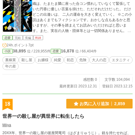
織は、たまたま隣に座った合コン慣れしていなくて緊張して
いた円香に優しい言葉を掛けた、ただそれだけだった。 だけ
どこの出逢いは、 二人の運命を大きく変えていく。 ※この小
説はあくまでもフィクションです。おかしな点もあるかと思
いますが、その事を踏まえてお読みいただければと思いま
す。また、実在の人物・団体等とは一切関係ありません。 ※
こちらは改稿版です。表紙画像変えました。以前公開してい
恋愛
完結
長編
R18
たものを加筆修正しています。他サイト様にも掲載中。
24h.ポイント
7pt
38,895
16,878
位 / 228,955件
位 / 66,404件
小説
恋愛
裏稼業
殺し屋
お嬢様
純愛
初恋
危険
大人の恋
エタニティ
年の差
感想数 0
文字数 104,094
最終更新日 2023.12.31
登録日 2023.12.15
18
お気に入り追加
2,859
世界一の殺し屋が異世界に転生したら
Miiya
20XX年、世界一の殺し屋の玻座間竜司（はざまりゅうじ）。銃を持たせれば、