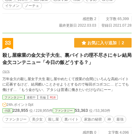
様、『カクヨム』様にも掲載中です。
イケメン
ノーチェ
感想数 2
文字数 65,399
最終更新日 2022.03.03
登録日 2021.07.28
33
お気に入り追加
2
殺し屋稼業の金欠女子大生、裏バイトの理不尽さにキレ結局
金欠コンテニュー「今日の飯どうする？」
ぺぺ
万年金欠の殺し屋女子大生 殺し屋やめたくて授業の合間にいろんな高給バイト
に応募するけど、結局酷いことさせようとするので毎回ボコボコに… どこでも
働けず… 「もう金がない、アタシは普通に働きたいだけなのにーー」
ファンタジー
連載中
長編
R18
24h.ポイント
0pt
228,955
53,363
位 / 228,955件
位 / 53,363件
小説
ファンタジー
ファンタジー
美少女
殺し屋
裏バイト
家族の秘密
神
最強
感想数 0
文字数 4,096