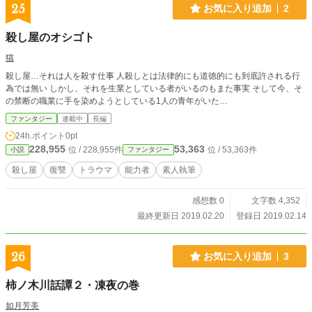
25
お気に入り追加
2
殺し屋のオシゴト
猫
殺し屋…それは人を殺す仕事 人殺しとは法律的にも道徳的にも到底許される行
為では無い しかし、それを生業としている者がいるのもまた事実 そして今、そ
の禁断の職業に手を染めようとしている1人の青年がいた…
ファンタジー
連載中
長編
24h.ポイント
0pt
228,955
53,363
位 / 228,955件
位 / 53,363件
小説
ファンタジー
殺し屋
復讐
トラウマ
能力者
素人執筆
感想数 0
文字数 4,352
最終更新日 2019.02.20
登録日 2019.02.14
26
お気に入り追加
3
柿ノ木川話譚２・凍夜の巻
如月芳美