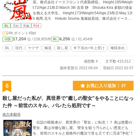
長。株式会社イースフロント代表取締役。 Height:185/Weigh
t:72/Age:21/B.D:March 3th 吉良 静 Shizuka Kira 多額の借金
を抱える大学生。 Height:173/Weight:54/Age:23/B.D:May 12t
h 相馬 北斗 Hokuto Souma 鬼塚組若頭。株式会社イースフ
ロント副社長。 Height:182/Weight:68/Age:28 佐野 彪鷹 Ay
BL
完結
長編
R18
ataka Sano 鬼塚組若頭。心を育てた養父。 Height:181/Weig
24h.ポイント
49pt
ht:72/Age:?? 崎山 雅 Miyabi Sakiyama 仁流会鬼塚組 舎弟
17,204
4,256
位 / 228,955件
位 / 31,454件
小説
BL
頭。若頭の相馬の側近。 株式会社イースフロント副社長秘書
兼総務総括長兼秘書室室長(G.A.D OP division) Height:175/W
BL
現代
ヤクザ
極道
殺し屋
年下攻め×年上受け
俺様攻め
eight:53/Age:32 成田 久志 Hisashi Narita 仁流会鬼塚組 舎
弟NO.2。メカニック担当。 Height:180/Weight:65/Age:32 雨
感想数 4
文字数 415,012
宮 或人 Aruto Amamiya 仁流会裏鬼頭組に所属。静の護衛。
Height:183/Weight:75/Age:? 佐野 鷹千穗Takachiho Sano 仁
最終更新日 2022.09.04
登録日 2022.02.07
流会裏鬼塚組に所属。異端児。 Height:176/Weight:57/Age:??
鬼頭 眞澄 Masumi Kitou 仁流会鬼頭組若頭。心とは従兄弟。
御園 斎門 Saimon Misono 仁流会鬼頭組若頭付。実家は伝統
6
お気に入り追加
37
のある寺院。
殺し屋だった私が、異世界で"癒しの聖女"をやることになっ
た件 ～前世のスキル、バレたら処刑です～
他力本願寺
伝説の暗殺者が、異世界の「聖女」に転生！？ 表は慈愛の
聖女、裏は冷徹な殺し屋。 聖女を狙う汚らわしい悪党ども
を、前世のスキルと規格外の魔法で音も立てずに完全"浄化"！