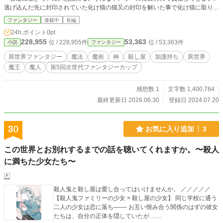
逃げ込んだ先に封印されていた化け猫の猫又の封印を解いた事で化け猫に取り憑
かれてしまって・・・。 “王化“により無事にオーガを撃退し、盗賊として生きて
ファンタジー
連載中
長編
いく事にした青年。しかし盗賊としての道を歩み始めた矢先、そこに妖狐まで現
24h.ポイント
0pt
れて・・・。 そんな中、封印された邪神の復活を目論む者が現れる。 聖邪結界
228,955
53,363
位 / 228,955件
位 / 53,363件
小説
ファンタジー
は破られ、人族領への魔族の侵攻が始まる。 神々は自身の神徒に“王化“の能力を
与えた。 その力をもって邪神復活の儀を阻止せよとの神託を受けた王達は邪神
異世界ファンタジー
魔法
魔術
神
殺し屋
加護持ち
異世界
復活を阻止する為の冒険に出る。 これは神より加護を得た１２人の王と、それ
魔王
魔人
第5回次世代ファンタジーカップ
に巻き込まれた１人の青年の物語である。
感想数 1
文字数 1,400,784
最終更新日 2026.06.30
登録日 2024.07.20
30
お気に入り追加
3
この世界とお別れするまでの話を聴いてくれますか。〜殺人
に満ちた少女たち〜
🄵
殺人鬼と殺し屋は愛し合ってはいけませんか。 ／／／／／
【殺人鬼ファミリーの少女 × 殺し屋の少女】 同じ学校に通う
二人の少女は恋に落ち─── お互い恨み合う関係のはずの彼女
たちは、自分の正体を隠していたが……