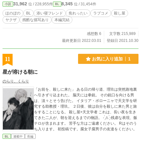
31,962
8,345
位 / 228,955件
位 / 31,454件
小説
BL
くお願いします。 ※エロ少しあります……ちょびっとです。 ※流血、暴力シー
ン有りです。お気をつけください。 2022/02/25 本編完結しました。ありがとう
ほのぼの
BL
添い寝フレンド
焦れったい
ラブコメ
殺し屋
ございました。あと番外編SS数話投稿します。 2022/03/01 完結しました。皆さ
ヤクザ
残酷な描写あり
本編完結
んありがとうございました。
感想数 6
文字数 215,989
最終更新日 2022.03.01
登録日 2021.10.30
11
お気に入り追加
1
星が溶ける朝に
のらり、くらり
「お前を、殺しに来た」 ある日の帰り道、理玖は突然路地裏
へ引きずり込まれた。 脳天には拳銃。 その銃口を向ける男
は、淡々とそう告げた。 イタリア・ボローニャで天文学を研
究する助教授・理玖。 ２日後、彼は自分を殺しに来た男と旅
をすることになる。 殺し屋×天文学者 これは、長い夜を生き
てきた二人が、朝を迎えるまでの物語。 - ̗̀⚠︎ ̖́-残虐な表現、飯
テロが含まれます。 苦手な方はご遠慮ください。 Rはそのう
ち入ります。 初投稿です。腐女子腐男子の友達をください。
BL
連載中
長編