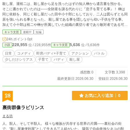
殺し屋、瀧裕二は、殺し屋から足を洗ったはずの知人榊から遺言書を預かる。
そこに書かれていたのは――全財産を譲る代わりに『息子を育てる事』！ 榊は
同じ依頼を、同じく殺し屋だった田中小十郎にもしており、二人は図らずとも同
居を強いられる事となった。 殺し屋である事を隠しながら幼い子供を守る事。
加えて小十郎は裕二や榊が所属していた組織の裏切り者であり敵対者である可能
性……。 いくつもの問題を抱えながら、裕二は子育てに奮闘する。 殺し屋×偽
キャラ文芸
連載中
短編
夫婦（？）×子育てによるドタバタ奮闘記、ここに開幕！
24h.ポイント
0pt
228,955
5,636
位 / 228,955件
位 / 5,636件
小説
キャラ文芸
日常
コメディ
即席バディ×子育て
アクション
バトル
少しだけシリアス
子育て
バディ
殺し屋
感想数 0
文字数 3,398
最終更新日 2026.06.30
登録日 2026.06.30
28
お気に入り追加
0
裏街群像ラビリンス
まる坊
人、獣人、そして半獣人。 様々な種族が共存する世界の片隅――裏社会の街
で、“殺し屋兼便利屋”として生きる三人組がいた。 陽気で自由奔放なネコの獣