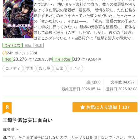
ぎて詰む〜』 幼い頃から裏社会で育ち、数々の修羅場を潜り
抜けてきた伝説の暗殺者・蓮見零。 感情を殺し、ただ任務を
遂行するだけの日々を送っていた彼女が抱いた、たった一つ
の「密かな願い」。それは――。 「私も、普通の女の子みた
いに学校に行ってみたい」 組織の元教官を監視役に、正体を
隠して高校へ潜入（入学）した零。しかし、彼女の「普通」
はどこかズレていた！ • 自己紹介は「狙撃と潜入が得意です
（射撃ゲームとかくれんぼと誤認）」 • 購買のパン争奪戦で
ライト文芸
完結
長編
は、暗殺技術「縮地」で伝説のスピードスターに。 • 背後に
24h.ポイント
28pt
立ったクラスメイトを反射的に制圧し、なぜか「熱烈なハ
23,276
319
位 / 228,955件
位 / 9,584件
小説
ライト文芸
グ」と勘違いされ……。 本人はいつでも命懸け。けれど周囲
からは空回り！ 世話焼きギャルに勘違い男子、さらには彼女
コメディ
学園
殺し屋
日常
ラノベ
をライバル視するお嬢様まで巻き込んで、零の日常はいつだ
って弾丸が飛び交うような大騒動。 果たして彼女は、卒業ま
感想数 0
文字数 84,627
でに「殺し屋」以外の道を見つけることができるのか？ 世間
知らずな最強少女が贈る、痛快・学園サバイバルコメディ！
最終更新日 2026.05.14
登録日 2026.02.08
8
お気に入り追加
137
王道学園は実に面白い
白鳩 唯斗
BLです。そこまで派手にはしないので、ガッツリは期待しないで下さい。 主人