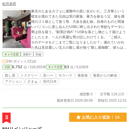
妃月未符
東京のとあるカフェに避難中の若い女がいた。三月華という
彼女が逃れてきた元凶は実の家族。暴力を振るう父、娘を感
情のゴミ箱として扱う母、大金を盗む妹。自身のものと間違
いパソコンに差し込んだUSBに映し出された奇妙なデータに
華は目を疑う。”殺害計画A”？USBを落とし物として届けよう
としたとき、一人の美麗な男が話しかけてくる。「ご婦人、
そのデータをどこまでご覧になりましたか？」連れていかれ
た先は見目麗しい五人の殺し屋が揃う”殺し屋御殿”。彼らは華
が組織の秘密を守るかわりに、仕事を一つ、請け負ってくれ
キャラ文芸
連載中
長編
るという。「どなたか、消したい方はいらっしゃいません
24h.ポイント
221pt
か？」。虐げられ利用される日々に終止符を。自由を求める
6,752
63
位 / 228,955件
位 / 5,636件
小説
キャラ文芸
可憐な狂詩曲が始まりを告げる―ー。
殺し屋
ミステリー
逆ハー
モラハラ
毒家族
毒親からの解放
アクション
ざまぁ
現代日本
感想数 0
文字数 118,115
最終更新日 2026.08.09
登録日 2025.12.01
3
お気に入り追加
14