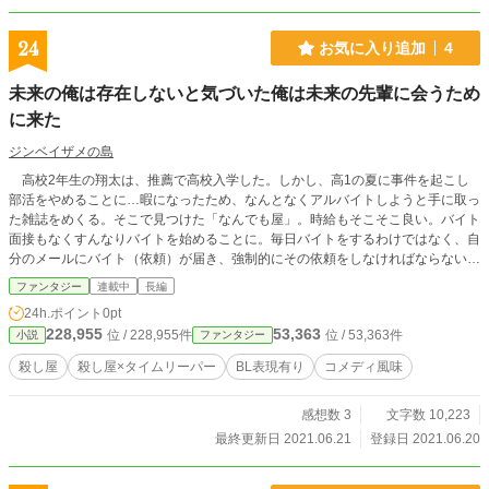
24
お気に入り追加
4
未来の俺は存在しないと気づいた俺は未来の先輩に会うため
に来た
ジンベイザメの島
高校2年生の翔太は、推薦で高校入学した。しかし、高1の夏に事件を起こし
部活をやめることに…暇になったため、なんとなくアルバイトしようと手に取っ
た雑誌をめくる。そこで見つけた「なんでも屋」。時給もそこそこ良い。バイト
面接もなくすんなりバイトを始めることに。毎日バイトをするわけではなく、自
分のメールにバイト（依頼）が届き、強制的にその依頼をしなければならない。
少し疑問があるなか、またも事件が…！？ 依頼中、依頼主の犬が殺されてしま
ファンタジー
連載中
長編
い、依頼メールがおかしなことに！？殺しの依頼？！殺し屋の用心棒？も出てき
24h.ポイント
0pt
て、ちょっと変態 ブラックコメディ＆BL どうぞ楽しんで読んでください 話が短
228,955
53,363
位 / 228,955件
位 / 53,363件
小説
ファンタジー
編です。 ジンベイザメの島初めての小説なのでアドバイスをください。（切
実）
殺し屋
殺し屋×タイムリーパー
BL表現有り
コメディ風味
感想数 3
文字数 10,223
最終更新日 2021.06.21
登録日 2021.06.20