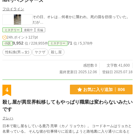
NHリベンジャーズ
フロイライン
その日、オレは…何者かに襲われ、死の淵を彷徨っていた。
だが…
ミステリー
連載中
長編
24h.ポイント
127pt
9,952
71
位 / 228,955件
位 / 5,378件
小説
ミステリー
性転換(男→女)
ヤクザ
殺し屋
感想数 0
文字数 41,600
最終更新日 2025.12.06
登録日 2025.07.18
4
お気に入り追加
806
殺し屋が異世界転移してもやっぱり職業は変わらないみたい
です
クレハ
日本で殺し屋をしている鹿乃 亮華（カノ リョウカ）。 コードネームはリョカと
名乗っている。 そんな彼が仕事帰りに近道しようと路地裏に入り通りに出ると