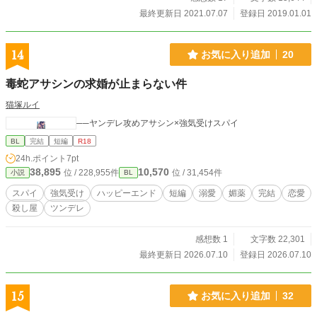
最終更新日 2021.07.07
登録日 2019.01.01
14
お気に入り追加
20
毒蛇アサシンの求婚が止まらない件
猫塚ルイ
──ヤンデレ攻めアサシン×強気受けスパイ
BL
完結
短編
R18
24h.ポイント
7pt
38,895
10,570
位 / 228,955件
位 / 31,454件
小説
BL
スパイ
強気受け
ハッピーエンド
短編
溺愛
媚薬
完結
恋愛
殺し屋
ツンデレ
感想数 1
文字数 22,301
最終更新日 2026.07.10
登録日 2026.07.10
15
お気に入り追加
32