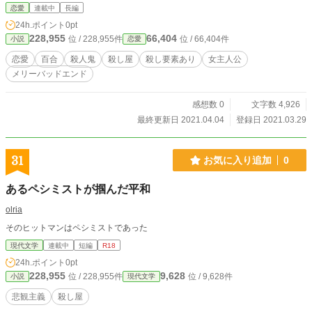
恋愛
連載中
長編
24h.ポイント
0pt
228,955
66,404
位 / 228,955件
位 / 66,404件
小説
恋愛
恋愛
百合
殺人鬼
殺し屋
殺し要素あり
女主人公
メリーバッドエンド
感想数 0
文字数 4,926
最終更新日 2021.04.04
登録日 2021.03.29
31
お気に入り追加
0
あるペシミストが掴んだ平和
olria
そのヒットマンはペシミストであった
現代文学
連載中
短編
R18
24h.ポイント
0pt
228,955
9,628
位 / 228,955件
位 / 9,628件
小説
現代文学
悲観主義
殺し屋