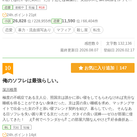
まう。 メス猫と蔑まれる激しいプレイをお望みが、ボスの抱き方は意外すぎ
恋愛
連載中
長編
R18
て……！？ これは悪役に転生した夢女が、倫理と欲望の狭間で世界を壊さない
24h.ポイント
21pt
よう足掻く物語。 ※暴力・軽いグロ表現あり ※主人公ヴィペラも倫理観があり
26,828
11,590
位 / 228,955件
位 / 66,404件
小説
恋愛
ません ※同作品をムーンライトノベルズで連載中 毎週水曜を目安に投稿予定で
す。
恋愛
暴力・流血描写あり
マフィア
殺し屋
転生
感想数 0
文字数 132,136
最終更新日 2026.08.07
登録日 2026.02.17
10
お気に入り追加
147
俺のソフレは最強らしい。
深川根墨
極度の不眠症である主人公、照国京は誰かに添い寝をしてもらわなければ充分な
睡眠を得ることができない身体だった。京は質の良い睡眠を求め、マッチングサ
イトで出会った女の子と添い寝フレンド契約を結び、暮らしていた。 そんなあ
る日ソフレを失い困り果てる京だったが、ガタイの良い泥棒──ゼロが部屋に侵
入してきた！ え⁉︎ 何でベランダから⁉︎ この部屋六階なんやけど⁉︎ 紆余曲折あ
り、ゼロとソフレ関係になった京。生活力無しのゼロとの生活は意外に順調だっ
BL
完結
短編
たが、どうやらゼロには大きな秘密があるようで……。 ノンケ素直な関西弁 ×
24h.ポイント
14pt
寡黙で屈強な泥棒（？） ※処女作です。拙い点が多いかと思いますが、よろし