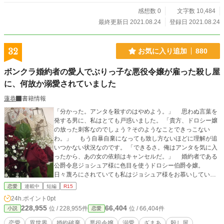
感想数 0
文字数 10,484
最終更新日 2021.08.24
登録日 2021.08.24
32
お気に入り追加
880
ボンクラ婚約者の愛人でぶりっ子な悪役令嬢が雇った殺し屋
に、何故か溺愛されていました
蓮恭
書籍情報
「分かった。アンタを殺すのはやめよう。」 思わぬ言葉を
発する男に、私はとても戸惑いました。 「貴方、ドロシー嬢
の放った刺客なのでしょう？そのようなことできっこない
わ。」 もう自暴自棄になっても致し方ないほどに理解が追
いつかない状況なのです。 「できるさ。俺はアンタを気に入
ったから、あの女の依頼はキャンセルだ。」 婚約者である
公爵令息ジョシュア様に色目を使うドロシー伯爵令嬢。
日々蔑ろにされていても私はジョシュア様をお慕いしている
フリをしなければならないのです。 でももう日々の演技に
恋愛
連載中
短編
R15
もいい加減疲れてまいりました。 そんな時に私が邪魔にな
24h.ポイント
0pt
ったドロシー嬢は刺客を放ったのです。 ＊作者の好きなザマ
228,955
66,404
位 / 228,955件
位 / 66,404件
小説
恋愛
アと婚約破棄ものです。 今回は家族から大切に溺愛されて
いる箱入り令嬢のお話にしてみました。 『小説家になろう』
恋愛
異世界
婚約破棄
悪役令嬢
溺愛
ざまあ
殺し屋