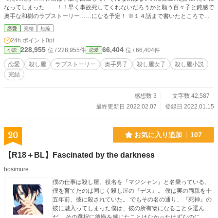
なってしまった……！！早く事故死してくれないだろうかと願う百々子と鈍感で
奥手な和樹のラブストーリー……になる予定！ ※１４話まで書いたところで思
ったが、これは恋愛なのか？(;^ω^) R4.02.07 完結しました。
恋愛
完結
短編
24h.ポイント
0pt
228,955
66,404
位 / 228,955件
位 / 66,404件
小説
恋愛
恋愛
殺し屋
ラブストーリー
奥手男子
殺し屋女子
殺し屋小説
完結
感想数 3
文字数 42,587
最終更新日 2022.02.07
登録日 2022.01.15
20
お気に入り追加
107
【R18＋BL】Fascinated by the darkness
hosimure
僕の仕事は殺し屋、役名を『マジシャン』と名乗っている。
僕を育てたのは同じく殺し屋の『デス』。 僕は実の両親を十
五年前、彼に殺されていた。 でもその名の通り、『死神』の
彼に魅入ってしまった僕は、彼の所有物になることを選ん
だ。 その選択に後悔を感じたことはなかったはずなのに…。