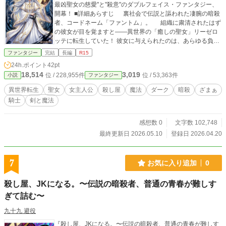
最凶聖女の慈愛"と"殺意"のダブルフェイス・ファンタジー、
開幕！ ■詳細あらすじ 裏社会で伝説と謳われた凄腕の暗殺
者、コードネーム「ファントム」。 組織に粛清されたはず
の彼女が目を覚ますと——異世界の「癒しの聖女」リーゼロ
ッテに転生していた！ 彼女に与えられたのは、あらゆる負傷
を瞬時に治す究極の回復魔法「聖光魔法」。 「今世こそ
ファンタジー
完結
長編
R15
は、守る側として生きよう」 そう決意したリーゼだったが、
24h.ポイント
42pt
聖女を取り巻く王宮は、前世の裏社会よりもドロドロの陰謀
18,514
3,019
位 / 228,955件
位 / 53,363件
小説
ファンタジー
渦巻く伏魔殿だった。 聖女を傀儡にしようと目論む狡猾な宰
相マルクス。 聖女の権威を利用して国家支配を狙う神殿長
異世界転生
聖女
女主人公
殺し屋
魔法
ダーク
暗殺
ざまぁ
フェリクス。 そして、15年前に「病死」したとされる前代聖
騎士
剣と魔法
女の暗殺疑惑……。 「あら、お加減が悪そうですわね。
——"治療"して差し上げましょう」 降りかかる拉致、毒殺、
暗殺の危機。 しかし、愚かな敵たちは知らなかった。 清
感想数 0
文字数 102,748
らかな聖女の中身が、一切の容赦を持たない『最凶の暗殺
最終更新日 2026.05.10
登録日 2026.04.20
者』であることを。 前世の暗殺術（気配遮断・毒物知識・体
術）と、規格外の回復魔法を掛け合わせ、 聖女の皮を被った
殺し屋が、祈りの裏で刃を振るう！ "慈愛"と"殺意"のダブルフ
7
お気に入り追加
0
ェイス・ファンタジー、開幕！
殺し屋、JKになる。〜伝説の暗殺者、普通の青春が難しす
ぎて詰む〜
九十九 避役
『殺し屋、JKになる。〜伝説の暗殺者、普通の青春が難しす