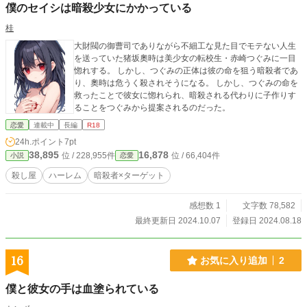
僕のセイシは暗殺少女にかかっている
桂
大財閥の御曹司でありながら不細工な見た目でモテない人生
を送っていた猪坂奧時は美少女の転校生・赤崎つぐみに一目
惚れする。 しかし、つぐみの正体は彼の命を狙う暗殺者であ
り、奧時は危うく殺されそうになる。 しかし、つぐみの命を
救ったことで彼女に惚れられ、暗殺される代わりに子作りす
ることをつぐみから提案されるのだった。
恋愛
連載中
長編
R18
24h.ポイント
7pt
38,895
16,878
位 / 228,955件
位 / 66,404件
小説
恋愛
殺し屋
ハーレム
暗殺者×ターゲット
感想数 1
文字数 78,582
最終更新日 2024.10.07
登録日 2024.08.18
16
お気に入り追加
2
僕と彼女の手は血塗られている