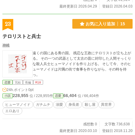
め、あえて修正せずに掲載しております。
最終更新日 2026.04.29
登録日 2026.04.03
23
お気に入り追加
15
テロリストと兵士
神崎
遠くの国にある青の国。 残忍な王政にテロリストが立ち上が
る。 その一つの武器として太古の昔に封印した人間そっくり
な殺人兵士ヒューマノイドを作り上げる。 そして今、そのヒ
ューマノイドは片隅の街で食事を作りながら、その時を待
っ。
恋愛
完結
長編
R18
24h.ポイント
0pt
228,955
66,404
位 / 228,955件
位 / 66,404件
小説
恋愛
ヒューマノイド
ガチムチ
溺愛
身長差
殺し屋
異世界
エロあり
感想数 0
文字数 736,638
最終更新日 2020.03.10
登録日 2018.11.20