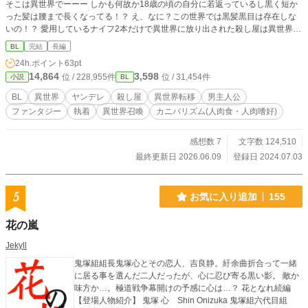
そこは異世界でーーー しかも何故か18歳の頃の自分に若返っているし黒く短か
った髪は腰まで長くなってる！？ え、なに？この世界では黒髪黒目は存在しな
いの！？ 愛用しているナイフ2本だけで異世界に放り出された殺し屋は異世界で
もやっていけるのかーーー ※R18はあまりありません、雰囲気だけでも楽しん
BL
完結
長編
でいただければと思います。拙い文章ですがよろしくお願い致します。
24h.ポイント
63pt
14,864
3,598
位 / 228,955件
位 / 31,454件
小説
BL
BL
異世界
ヤンデレ
殺し屋
異世界転移
男主人公
ファンタジー
執着
異世界召喚
カニバリズム(人肉食・人肉嗜好)
感想数 7
文字数 124,510
最終更新日 2026.06.09
登録日 2024.07.03
5
お気に入り追加
155
花の嵐
Jekyll
鬼塚組組長鬼塚心とその恋人、吉良静。紆余曲折合って一緒
に居る事を選んだ二人だったが、心に忍び寄る黒い影。 敵か
味方か…。極道戦争幕開けの予感に心は…？ 花となれ続編
【登場人物紹介】 鬼塚 心 Shin Onizuka 鬼塚組六代目組