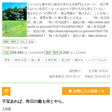
うららかな春の日に臨月の女の土左衛門が上がった。 女の亭
主はつい先月亡くなったばかりで四十九日も迎えていない。
遺された八つの男の子。 彼は両親が『殺された』ことを知っ
ている。 復讐を誓った彼が選んだ人生は……。 『柿ノ木川話
譚』第二弾。 『柿ノ木川話譚１・狐杜の巻』https://www.alph
apolis.co.jp/novel/793477914/905878827 『柿ノ木川話譚
３・栄吉の巻』https://www.alphapolis.co.jp/novel/79347791
4/398880017 『柿ノ木川話譚４・悠介の巻』https://www.alph
apolis.co.jp/novel/793477914/642880356
歴史・時代
完結
長編
24h.ポイント
0pt
228,955
3,226
位 / 228,955件
位 / 3,226件
小説
歴史・時代
歴史
時代小説
殺し屋
人身売買
美少年
敵討ち
シリーズもの
感想数 0
文字数 78,518
最終更新日 2024.05.17
登録日 2024.05.15
27
お気に入り追加
0
子宝あれば、昨日の敵も何とやら。
千秋颯