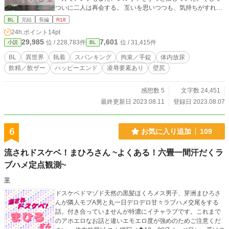
ついに二人は再会する。 互いを思いつつも、気持ちがすれ違
い続ける二人。 ＝＝＝ 幸薄不憫受け×ヤンデレ執着攻め かわ
BL
完結
長編
R18
いそうな受けが好きな方。 タイトルに『亡霊』とあります
24h.ポイント
14pt
が、ホラー要素は全くないです。 ＝＝＝ 全3話+番外編2話 ※
29,985
7,601
位 / 228,783件
位 / 31,415件
小説
BL
本編では特殊性癖・凌辱要素を含む過激な性描写等がありま
すので、苦手な方はキーワードをご確認の上自衛してくださ
BL
異世界
執着
スパンキング
拘束／手錠
体内放尿
い。 番外編は後日談。エロ少なめです。
飲精／飲ザー
ハッピーエンド
凌辱要素あり
壁尻
感想数 5
文字数 24,451
最終更新日 2023.08.11
登録日 2023.08.07
6
お気に入り追加
109
流されドスケベ！まひろさん ~よくある！六畳一間汗だくラ
ブハメ定点観測~
掌
ドスケベドマゾド天然の黒髪ほくろメス男子、芽洲まひろさ
んが隣人モブA男と丸一日デロデロ甘々ラブハメ交尾をする
話。付き合っていませんが特濃にイチャラブです。これまで
のアホエロなお話と違いエモエロ度が強めのためご注意くだ