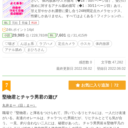
さい。 体内放尿/小スカ描写（◆18：00/7ページ目）、受けの
攻めに対するアナル舐め描写（◆1：30/11ページ目）あり。
甘え甘やかされ濃密に愛し合う24時間定点カメラセックス、
性癖しかありません。 すべてはよくある！フィクションのフ
ァンタジーです。 まひろさんシリーズまとめタグ→まひろさ
BL
完結
長編
R18
ん pixiv/ムーンライトノベルズにも同作品を投稿しています。
24h.ポイント
14pt
配信にコメントなどありましたら（web拍手） http://bit.ly/3
29,985
7,601
位 / 228,783件
位 / 31,415件
小説
BL
8kXFb0 Twitter垢・返信はこちらにて https://twitter.com/s
how1write
♡喘ぎ
んほぉ系
ラブハメ
定点カメラ
小スカ
体内放尿
アナル舐め
まひろさん
感想数 0
文字数 47,282
最終更新日 2022.06.02
登録日 2022.06.02
7
お気に入り追加
72
堅物君とチャラ男君の遊び
丸井まー（旧：まー）
職場で『堅物君』と渾名をつけられて、浮いているリヒテルには、一人だけ友達
がいる。友達のオレールは、チャラついた男前だが、リヒテルととても気が合
う。 一見、釣り合わない二人には、秘密があった。 チャラ男男前＆堅物平凡の