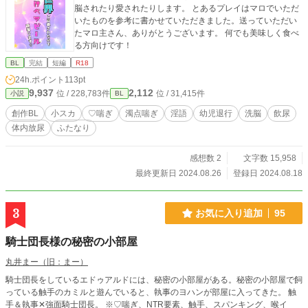
脳されたり愛されたりします。 とあるプレイはマロでいただ
いたものを参考に書かせていただきました。送っていただい
たマロ主さん、ありがとうございます。 何でも美味しく食べ
る方向けです！
BL
完結
短編
R18
24h.ポイント
113pt
9,937
2,112
位 / 228,783件
位 / 31,415件
小説
BL
創作BL
小スカ
♡喘ぎ
濁点喘ぎ
淫語
幼児退行
洗脳
飲尿
体内放尿
ふたなり
感想数 2
文字数 15,958
最終更新日 2024.08.26
登録日 2024.08.18
3
お気に入り追加
95
騎士団長様の秘密の小部屋
丸井まー（旧：まー）
騎士団長をしているエドゥアルドには、秘密の小部屋がある。秘密の小部屋で飼
っている触手のカミルと遊んでいると、執事のヨハンが部屋に入ってきた。 触
手＆執事✕強面騎士団長。 ※♡喘ぎ、NTR要素、触手、スパンキング、喉イ