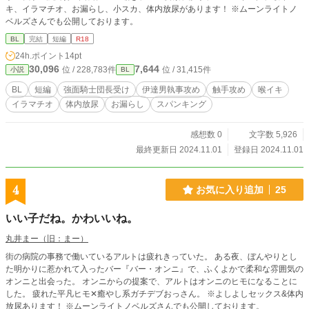
キ、イラマチオ、お漏らし、小スカ、体内放尿があります！ ※ムーンライトノ
ベルズさんでも公開しております。
BL
完結
短編
R18
24h.ポイント
14pt
30,096
7,644
位 / 228,783件
位 / 31,415件
小説
BL
BL
短編
強面騎士団長受け
伊達男執事攻め
触手攻め
喉イキ
イラマチオ
体内放尿
お漏らし
スパンキング
感想数 0
文字数 5,926
最終更新日 2024.11.01
登録日 2024.11.01
4
お気に入り追加
25
いい子だね。かわいいね。
丸井まー（旧：まー）
街の病院の事務で働いているアルトは疲れきっていた。 ある夜、ぼんやりとし
た明かりに惹かれて入ったバー『バー・オンニ』で、ふくよかで柔和な雰囲気の
オンニと出会った。 オンニからの提案で、アルトはオンニのヒモになることに
した。 疲れた平凡ヒモ✕癒やし系ガチデブおっさん。 ※よしよしセックス&体内
放尿あります！ ※ムーンライトノベルズさんでも公開しております。