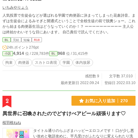
いちみやりょう
人気投票で生徒会などが選ばれる学園で肉便器に決まってしまった花倉詩音。ま
ずは生徒会によるみそぎと開通式ということで全校生徒の前で脱糞ショー。これ
から始まる肉便器生活はどうなっていくのか！？ ーーーーーーーーーー 主人公
は終始かわいそうな目にあいます。 自己責任で読んでください。
BL
完結
短編
R18
24h.ポイント
276pt
4,914
968
位 / 228,783件
位 / 31,415件
小説
BL
拘束
肉便器
スカトロ表現
学園
体内放尿
感想数 9
文字数 37,010
最終更新日 2022.09.24
登録日 2022.03.10
2
お気に入り追加
270
異世界に召喚されたのでどすけべアピール頑張ります♡
桜羽根ねね
タイトル通りのらぶざまハッピーエロコメです！ 口が少し悪
い攻めと敬語攻めに、平凡受けがふたなりに変えられたり洗