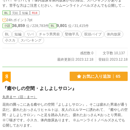
リバ！ ※リバです！体内放尿＆体内放尿からの排出、スパンキングがありま
す。苦手な方はご注意ください。 ※ムーンライトノベルズさんでも公開してお
ります。
BL
完結
短編
R18
24h.ポイント
7pt
36,859
9,801
位 / 228,783件
位 / 31,415件
小説
BL
BL
短編
リバ
チャラ男男前
堅物平凡
双頭バイブ
体内放尿
小スカ
スパンキング
感想数 0
文字数 10,137
最終更新日 2023.12.18
登録日 2023.12.18
8
お気に入り追加
65
『癒やしの空間・よしよしサロン』
丸井まー（旧：まー）
花街の隅っこにある癒やしの空間『よしよしサロン』。そこは疲れた男達が通う
店だ。疲れたおっさんリヒャルトは、友人のエルマーに誘われて、『癒やしの空
間・よしよしサロン』へと足を踏み入れた。 疲れたおっさん✕おっとり男前。
※♡喘ぎです。小スカ、体内放尿あります。 ※ムーンライトノベルズさんでも
公開しております。