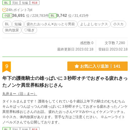
BL
完結
短編
R18
24h.ポイント
7pt
36,691
9,742
位 / 228,783件
位 / 31,415件
小説
BL
BL
短編
疲れたおっさん✕おっとり男前
よしよしセックス
小スカ
体内放尿
♡喘ぎ
感想数 0
文字数 7,280
最終更新日 2023.02.18
登録日 2023.02.18
9
お気に入り追加
141
年下の護衛騎士の雄っぱいに３秒即オチでおぎゃる疲れきっ
たノンケ異世界転移おじさん
丸井まー（旧：まー）
タイトルまんまです！ 護衛をしてくれている十歳以上年下の騎士のむちむちム
キムキぱっつんぱっつんの雄っぱいに３秒即オチしておぎゃる疲れきったノンケ
異世界転移おじさんのお話。 疲れたおっさん×ママみやべぇイケメンマッチョ。
※小スカ、体内放尿があります。苦手な方はご注意ください。 ※ムーンライト
ノベルズさんでも公開しております。
BL
完結
短編
R18