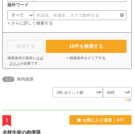
除外ワード
+ さらに詳しく検索する
保存する
10
件を検索する
検索条件の保存には
ロ
× 検索条件をクリアする
グイン
が必要です。
体内放尿
タグ
10
件
1
お気に入り追加
477
全校生徒の肉便器