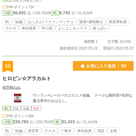
24h.ポイント
7pt
36,691
9,742
位 / 228,783件
位 / 31,415件
小説
BL
BL
短編
おっさん×イケメンマッチョ
賢者×護衛騎士
異世界転移
小スカ
体内放尿
年の差
よしよしセックス
雄っぱい
感想数 1
文字数 10,030
最終更新日 2022.05.22
登録日 2022.05.22
10
お気に入り追加
80
ヒロピン☆アラカルト
桜羽根ねね
ヴィラン×ヒーローのエロコメ短編。 クールな敵幹部×気弱な
魔法青年のおはなし。
BL
完結
短編
R18
24h.ポイント
0pt
228,783
31,415
位 / 228,783件
位 / 31,415件
小説
BL
BL
短編
異世界
小スカ
♡喘ぎ
体内放尿
淫語
女装