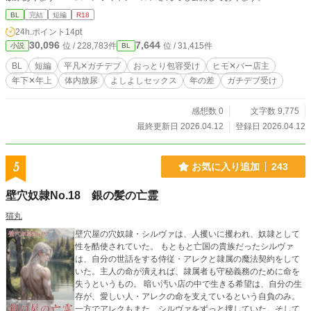
BL
完結
短編
R18
24h.ポイント
14pt
30,096
7,644
位 / 228,783件
位 / 31,415件
小説
BL
BL
短編
平凡✕ガチデブ
おっとり包容受け
ヒモ✕バー店主
年下✕年上
体内放尿
よしよしセックス
年の差
ガチデブ受け
感想数 0
文字数 9,775
最終更新日 2026.04.12
登録日 2026.04.12
5
お気に入り追加
243
壁穴奴隷No.18 銀の髪の亡霊
猫丸
壁穴屋の穴奴隷・シルヴァは、人攫いに攫われ、奴隷として
性を酷使されていた。 もともと亡国の貴族だったシルヴァ
は、自分の世話をする侍従・アレクと隷属の魔法契約をして
いた。主人の命が潰えれば、隷属者も守秘義務のために命を
失うというもの。 暗い汚い店の中で生きる希望は、自分の生
存が、愛しい人・アレクの命を支えているという自負のみ。
一方でアレクもまた、シルヴァをずっと捜していた。そして