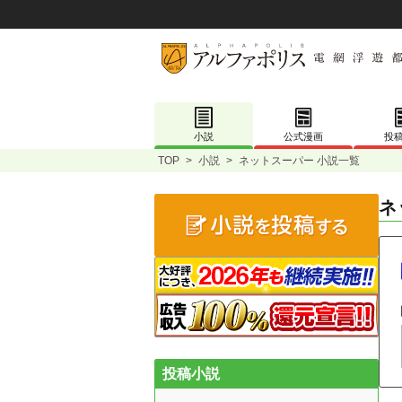
小説
公式漫画
投
TOP
>
小説
>
ネットスーパー 小説一覧
ネ
投稿小説