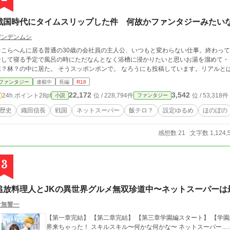
戦国時代にタイムスリップした件 何故かファンタジーみたい
デンデンムシ
そこらへんに居る普通の30歳の会社員の主人公、いつもと変わらない仕事。終わっ
ンして寝る予定で風呂の時にただなんとなく浴槽に浸かりたいと思いお湯を溜めて・
森？林？の中に居た。 そうスッポンポンで。 なろうにも投稿
ファンタジー
連載中
長編
R18
22,172
3,542
24h.ポイント
28pt
位 / 228,794件
位 / 53,318件
小説
ファンタジー
歴史
織田信長
戦国
ネットスーパー
飯テロ？
設定ゆるめ
ほのぼの
感想数 21
文字数 1,124,
3
追放料理人とJKの異世界グルメ無双珍道中〜ネットスーパーは
音無響一
【第一章完結】 【第二章完結】 【第三章学園編スタート】 【学園編に伴
界来ちゃった！ スキルスキル〜何かな何かな〜 ネットスーパー……？ これチートでしょ！？ 当たりだよね！？ な