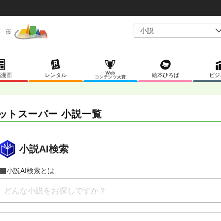
Web
稿漫画
レンタル
絵本ひろば
ビジ
コンテンツ大賞
ットスーパー 小説一覧
小説AI検索
小説AI検索とは