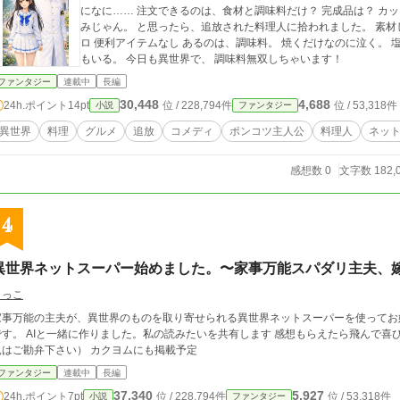
になに…… 注文できるのは、食材と調味料だけ？ 完成品は？ カップ麺は？ え、私料理できないんだけど。 ──詰
みじゃん。 と思ったら、追放された料理人に拾われました。 素材しか買えない転移JK 追放された料理人 完成品ゼ
ロ 便利アイテムなし あるのは、調味料。 焼くだけなのに泣く。 塩で革命。 ソースで敗北。 そしてなぜかペンギン
もいる。 今日も異世界で、 調味料無双しちゃいます！
ファンタジー
連載中
長編
30,448
4,688
24h.ポイント
14pt
位 / 228,794件
位 / 53,318件
小説
ファンタジー
異世界
料理
グルメ
追放
コメディ
ポンコツ主人公
料理人
ネッ
感想数 0
文字数 182,
4
異世界ネットスーパー始めました。〜家事万能スパダリ主夫、
きっこ
家事万能の主夫が、異世界のものを取り寄せられる異世界ネットスーパーを使ってお
私の読みたいを共有します 感想もらえたら飛んで喜びます。 （おぼろ豆腐メンタルなので厳しいご意
見はご勘弁下さい） カクヨムにも掲載予定
ファンタジー
連載中
長編
37,340
5,927
24h.ポイント
7pt
位 / 228,794件
位 / 53,318件
小説
ファンタジー