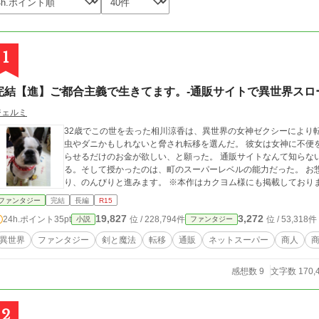
1
完結【進】ご都合主義で生きてます。-通販サイトで異世界スロ
ジェルミ
32歳でこの世を去った相川涼香は、異世界の女神ゼクシーにより
虫やダニかもしれないと脅され転移を選んだ。 彼女は女神に不便
らせるだけのお金が欲しい、と願った。 通販サイトなんて知らな
る。そして授かったのは、町のスーパーレベルの能力だった。 お惣菜お安いですよ？いかがです？ 物語はまった
り、のんびりと進みます。 ※本作はカクヨム様にも掲載してお
ファンタジー
完結
長編
R15
19,827
3,272
24h.ポイント
35pt
位 / 228,794件
位 / 53,318件
小説
ファンタジー
異世界
ファンタジー
剣と魔法
転移
通販
ネットスーパー
商人
感想数 9
文字数 170,
2