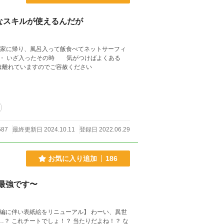
なスキルが使えるんだが
て家に帰り、風呂入って飯食べてネットサーフィ
・ いざ入ったその時 気がつけばよくある
しています。リアルとは離れていますのでご容赦ください
587
最終更新日 2024.10.11
登録日 2022.06.29
お気に入り追加
186
最強です〜
い表紙絵をリニューアル】 わーい、異世