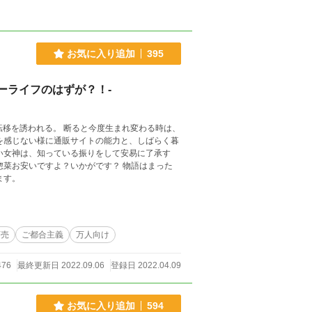
お気に入り追加
395
ーライフのはずが？！-
転移を誘われる。 断ると今度生まれ変わる時は、
を感じない様に通販サイトの能力と、しばらく暮
い女神は、知っている振りをして安易に了承す
ります。
商売
ご都合主義
万人向け
476
最終更新日 2022.09.06
登録日 2022.04.09
お気に入り追加
594