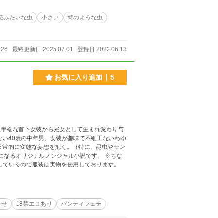
花みたいな虫
小さい
綿のような虫
126
最終更新日 2025.07.01
登録日 2022.06.13
お気に入り追加
5
途半端な首下女装から完女として生まれ変わり与
日常的に変態な妄想を抱く。（特に、昆虫やモン
化しているので服装は実物を使用しております。
ませ
18禁エロあり
パンティフェチ