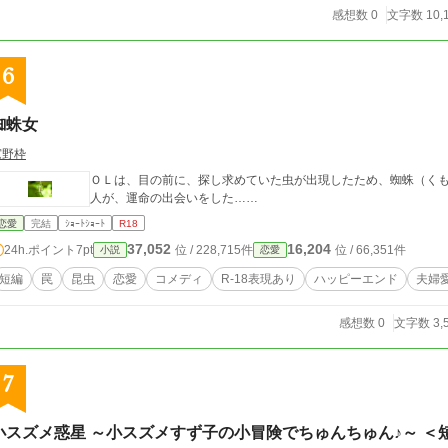
感想数 0
文字数 10,
6
蜘蛛女
窓野枠
ＯＬは、目の前に、探し求めていた虫が出現したため、蜘蛛（くも）に化身した。 ちょっ
人が、運命の出会いをした……
恋愛
完結
ｼｮｰﾄｼｮｰﾄ
R18
37,052
16,204
24h.ポイント
7pt
位 / 228,715件
位 / 66,351件
小説
恋愛
短編
罠
昆虫
恋愛
コメディ
R-18表現あり
ハッピーエンド
夫婦
感想数 0
文字数 3,
7
小スズメ惑星 ～小スズメすず子の小冒険でちゅんちゅん♪～ ＜