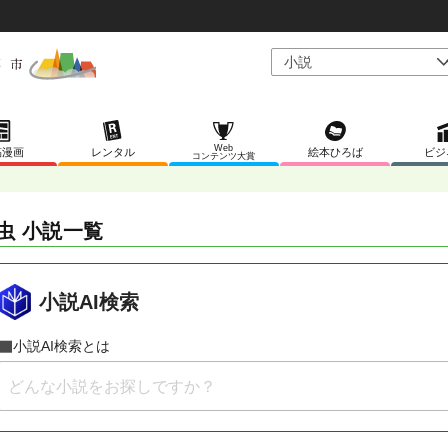
Web
稿漫画
レンタル
絵本ひろば
ビジ
コンテンツ大賞
虫 小説一覧
小説AI検索
小説AI検索とは