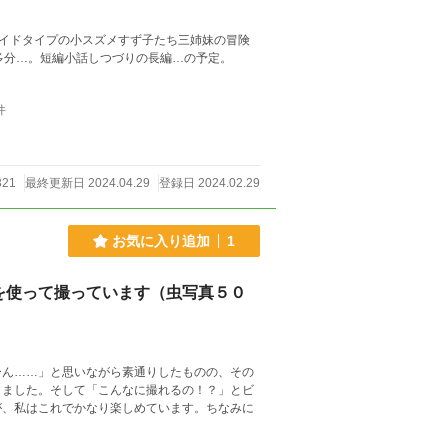
イドタイプの小スズメすず子たち三姉妹の冒険
多分…。短編小話しつづりの長編…の予定。
件
321
最終更新日 2024.04.29
登録日 2024.02.29
お気に入り追加
1
を使って撮っています（虫写真５０
ーん……」と思いながら素通りしたものの、その
きました。そして「こんなに撮れるの！？」とビ
が、私はこれでかなり楽しめています。ちなみに