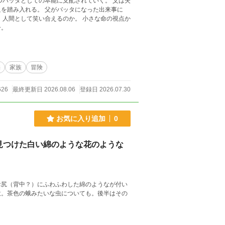
つバッタとしての本能に支配されていく。 父は失
を踏み入れる。 父がバッタになった出来事に
、人間として笑い合えるのか。 小さな命の視点か
ー。
供
家族
冒険
626
最終更新日 2026.08.06
登録日 2026.07.30
お気に入り追加
0
見つけた白い綿のような花のような
お尻（背中？）にふわふわした綿のようなが付い
意。茶色の蛾みたいな虫についても。後半はその