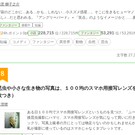
稲雲 獅子之介
宇宙のどこかに…ある…かも…しれない…小スズメ惑星…。そこに生きるヒューマノ
話し♪…だと思われる。『アングリーバード』＋「笑点」のようなイメージかと……
ファンタジー
連載中
短編
228,715
53,291
24h.ポイント
0pt
位 / 228,715件
位 / 53,291
小説
ファンタジー
短編
コメディ
ファンタジー
異世界
動物
自然
昆虫
文字数 27,
8
昆虫や小さな生き物の写真は、１００均のスマホ用接写レンズ
枚つき）
月澄狸
ある日１００均でスマホ用接写レンズというものを見つけ、「ふ
後昆虫撮影にハマり、スマホ用接写レンズが気になって買いに行
ックリ。写真上級者の方にとっては物足りないのかもしれません
私が撮影に使っているのはスマホじゃなくタブレットです。