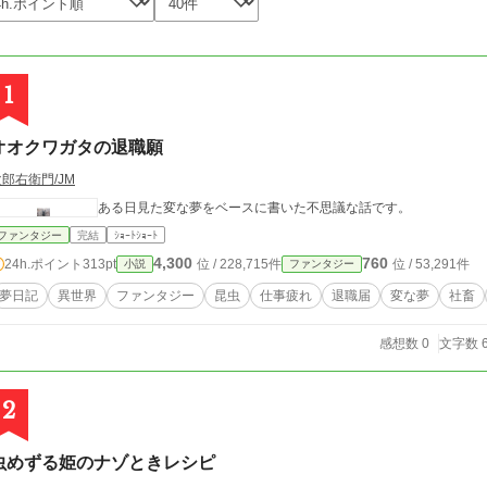
1
オオクワガタの退職願
郎右衛門/JM
ある日見た変な夢をベースに書いた不思議な話です。
ファンタジー
完結
ｼｮｰﾄｼｮｰﾄ
4,300
760
24h.ポイント
313pt
位 / 228,715件
位 / 53,291件
小説
ファンタジー
夢日記
異世界
ファンタジー
昆虫
仕事疲れ
退職届
変な夢
社畜
感想数 0
文字数 6
2
虫めずる姫のナゾときレシピ