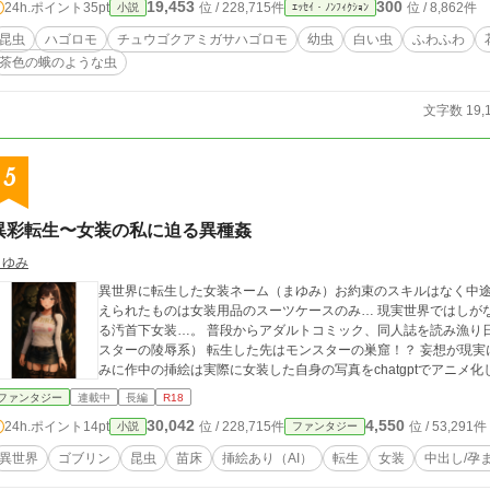
19,453
300
24h.ポイント
35pt
位 / 228,715件
位 / 8,862件
小説
ｴｯｾｲ・ﾉﾝﾌｨｸｼｮﾝ
昆虫
ハゴロモ
チュウゴクアミガサハゴロモ
幼虫
白い虫
ふわふわ
茶色の蛾のような虫
文字数 19,
5
異彩転生〜女装の私に迫る異種姦
まゆみ
異世界に転生した女装ネーム（まゆみ）お約束のスキルはなく中
えられたものは女装用品のスーツケースのみ… 現実世界ではしがない40歳の中年男、女装が趣味で不細工ないわゆ
る汚首下女装…。 普段からアダルトコミック、同人誌を読み漁り
スターの陵辱系） 転生した先はモンスターの巣窟！？ 妄想が現実になるオリジナルノンジャル小説です。 ※ちな
みに作中の挿絵は実際に女装した自身の写真をchatgptでアニメ
ファンタジー
連載中
長編
R18
30,042
4,550
24h.ポイント
14pt
位 / 228,715件
位 / 53,291件
小説
ファンタジー
異世界
ゴブリン
昆虫
苗床
挿絵あり（AI）
転生
女装
中出し/孕