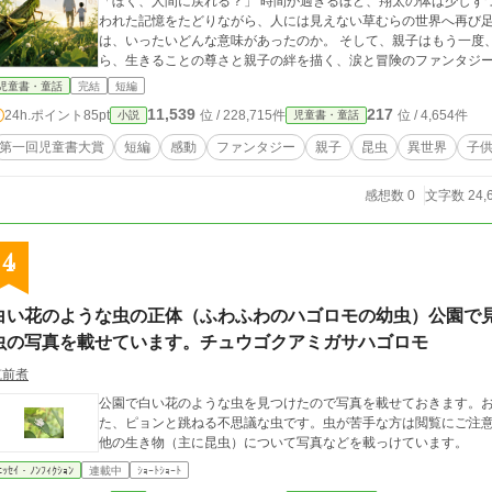
「ぼく、人間に戻れる？」 時間が過ぎるほど、翔太の体は少しず
われた記憶をたどりながら、人には見えない草むらの世界へ再び足
は、いったいどんな意味があったのか。 そして、親子はもう一度
ら、生きることの尊さと親子の絆を描く、涙と冒険のファンタジ
児童書・童話
完結
短編
11,539
217
24h.ポイント
85pt
位 / 228,715件
位 / 4,654件
小説
児童書・童話
第一回児童書大賞
短編
感動
ファンタジー
親子
昆虫
異世界
子
感想数 0
文字数 24,
4
白い花のような虫の正体（ふわふわのハゴロモの幼虫）公園で
虫の写真を載せています。チュウゴクアミガサハゴロモ
筑前煮
公園で白い花のような虫を見つけたので写真を載せておきます。
た、ピョンと跳ねる不思議な虫です。虫が苦手な方は閲覧にご注
他の生き物（主に昆虫）について写真などを載っけています。
ｴｯｾｲ・ﾉﾝﾌｨｸｼｮﾝ
連載中
ｼｮｰﾄｼｮｰﾄ