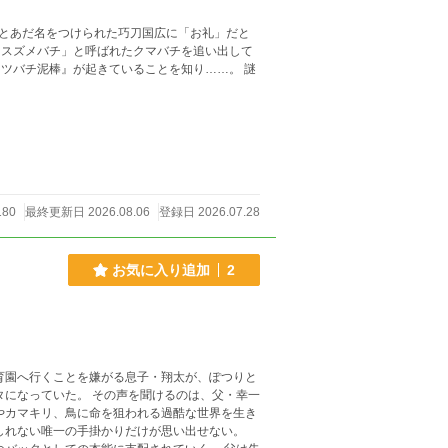
とあだ名をつけられた巧刀国広に「お礼」だと
「スズメバチ」と呼ばれたクマバチを追い出して
ツバチ泥棒』が起きていることを知り……。 謎
180
最終更新日 2026.08.06
登録日 2026.07.28
お気に入り追加
2
育園へ行くことを嫌がる息子・翔太が、ぽつりと
タになっていた。 その声を聞けるのは、父・幸一
やカマキリ、鳥に命を狙われる過酷な世界を生き
しれない唯一の手掛かりだけが思い出せない。