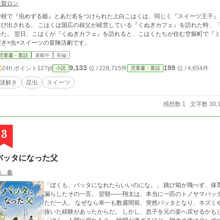
佐賀ロン
学校で『虫めずる姫』とあだ名をつけられた上白こはくは、同じく『スイーツ王子』
呼び出される。 こはくは国広の叔父が経営している『くぬぎカフェ』を訪れた時、
いた。 翌日、こはくが『くぬぎカフェ』を訪れると、こはくたちが住む空振町で『ミ
解き×虫×スイーツの冒険活劇です。
児童書・童話
連載中
長編
9,133
199
24h.ポイント
127pt
位 / 228,715件
位 / 4,654件
小説
児童書・童話
謎解き
昆虫
スイーツ
感想数 1
文字数 30,
3
バッタになった父
南 春
「ぼくも、バッタになれたらいいのにな。」 跳び箱が飛べず、保
漏らしたその一言。 翌朝――翔太は、本当に一匹のトノサマバッ
ただ一人。 なぜなら幸一も数週間前、突然バッタとなり、ネズミ
抜いた経験があったからだ。 しかし、息子を元の姿へ戻せるかも